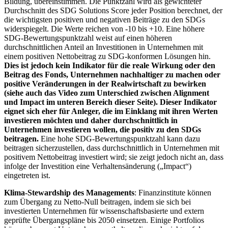
Bildung, übereinstimmen. Die Punktzahl wird als gewichteter
Durchschnitt des SDG Solutions Score jeder Position berechnet, der
die wichtigsten positiven und negativen Beiträge zu den SDGs
widerspiegelt. Die Werte reichen von -10 bis +10. Eine höhere
SDG-Bewertungspunktzahl weist auf einen höheren
durchschnittlichen Anteil an Investitionen in Unternehmen mit
einem positiven Nettobeitrag zu SDG-konformen Lösungen hin.
Dies ist jedoch kein Indikator für die reale Wirkung oder den
Beitrag des Fonds, Unternehmen nachhaltiger zu machen oder
positive Veränderungen in der Realwirtschaft zu bewirken
(siehe auch das Video zum Unterschied zwischen Alignment
und Impact im unteren Bereich dieser Seite). Dieser Indikator
eignet sich eher für Anleger, die im Einklang mit ihren Werten
investieren möchten und daher durchschnittlich in
Unternehmen investieren wollen, die positiv zu den SDGs
beitragen.
Eine hohe SDG-Bewertungspunktzahl kann dazu
beitragen sicherzustellen, dass durchschnittlich in Unternehmen mit
positivem Nettobeitrag investiert wird; sie zeigt jedoch nicht an, dass
infolge der Investition eine Verhaltensänderung („Impact“)
eingetreten ist.
Klima-Stewardship des Managements
: Finanzinstitute können
zum Übergang zu Netto-Null beitragen, indem sie sich bei
investierten Unternehmen für wissenschaftsbasierte und extern
geprüfte Übergangspläne bis 2050 einsetzen. Einige Portfolios