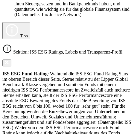
ihren Steuergesetzen und im Bankgeheimnis haben, und
quantitativ, wie wichtig sie für das globale Finanzsystem sind
(Datenquelle: Tax Justice Network).
Tipp
Sektion: ISS ESG Ratings, Labels und Transparenz-Profil
ISS ESG Fund Rating
: Während die ISS ESG Fund Rating Stars
im oberen Bereich dieser Seite, Sterne relativ zu der Lipper Global
Benchmark Klasse vergeben und somit ein Fonds mit einem
niedrigen ISS ESG Performancescore im Zweifelsfall auch mehrere
Sterne erhalten kann, stellt der ISS ESG Performancescore eine
absolute ESG Bewertung des Fonds dar. Die Bewertung von ISS
ESG reicht von 0 bis 100, wobei 100 für „sehr gut“ steht. Für die
Berechnung werden die Einzelbewertungen von Unternehmen in
den Bereichen Umwelt, Soziales und Unternehmensführung
zusammengeführt und auf Fondsebene aggregiert. (Datenquelle: ISS
ESG) Weder von dem ISS ESG Performancescore noch Fund
Rating kann jedoch auf die Nachhaltigkeitswirkung des Fonds