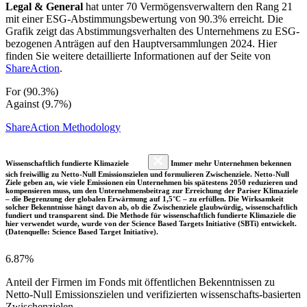
Legal & General
hat unter 70 Vermögensverwaltern den Rang 21
mit einer ESG-Abstimmungsbewertung von 90.3% erreicht. Die
Grafik zeigt das Abstimmungsverhalten des Unternehmens zu ESG-
bezogenen Anträgen auf den Hauptversammlungen 2024. Hier
finden Sie weitere detaillierte Informationen auf der Seite von
ShareAction
.
For (90.3%)
Against (9.7%)
ShareAction Methodology
Wissenschaftlich fundierte Klimaziele
Immer mehr Unternehmen bekennen
sich freiwillig zu Netto-Null Emissionszielen und formulieren Zwischenziele. Netto-Null
Ziele geben an, wie viele Emissionen ein Unternehmen bis spätestens 2050 reduzieren und
kompensieren muss, um den Unternehmensbeitrag zur Erreichung der Pariser Klimaziele
– die Begrenzung der globalen Erwärmung auf 1,5°C – zu erfüllen. Die Wirksamkeit
solcher Bekenntnisse hängt davon ab, ob die Zwischenziele glaubwürdig, wissenschaftlich
fundiert und transparent sind. Die Methode für wissenschaftlich fundierte Klimaziele die
hier verwendet wurde, wurde von der Science Based Targets Initiative (SBTi) entwickelt.
(Datenquelle: Science Based Target Initiative).
6.87%
Anteil der Firmen im Fonds mit öffentlichen Bekenntnissen zu
Netto-Null Emissionszielen und verifizierten wissenschafts-basierten
Zwischenzielen.