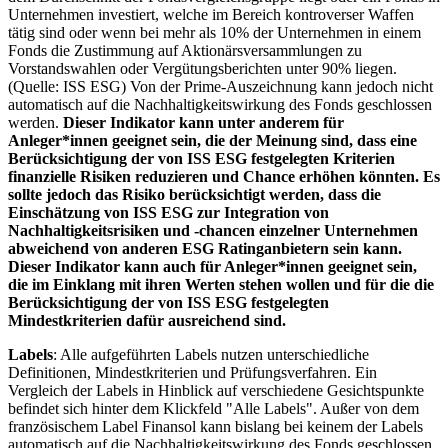
Unternehmen investiert, welche im Bereich kontroverser Waffen
tätig sind oder wenn bei mehr als 10% der Unternehmen in einem
Fonds die Zustimmung auf Aktionärsversammlungen zu
Vorstandswahlen oder Vergütungsberichten unter 90% liegen.
(Quelle: ISS ESG) Von der Prime-Auszeichnung kann jedoch nicht
automatisch auf die Nachhaltigkeitswirkung des Fonds geschlossen
werden.
Dieser Indikator kann unter anderem für
Anleger*innen geeignet sein, die der Meinung sind, dass eine
Berücksichtigung der von ISS ESG festgelegten Kriterien
finanzielle Risiken reduzieren und Chance erhöhen könnten. Es
sollte jedoch das Risiko berücksichtigt werden, dass die
Einschätzung von ISS ESG zur Integration von
Nachhaltigkeitsrisiken und -chancen einzelner Unternehmen
abweichend von anderen ESG Ratinganbietern sein kann.
Dieser Indikator kann auch für Anleger*innen geeignet sein,
die im Einklang mit ihren Werten stehen wollen und für die die
Berücksichtigung der von ISS ESG festgelegten
Mindestkriterien dafür ausreichend sind.
Labels
: Alle aufgeführten Labels nutzen unterschiedliche
Definitionen, Mindestkriterien und Prüfungsverfahren. Ein
Vergleich der Labels in Hinblick auf verschiedene Gesichtspunkte
befindet sich hinter dem Klickfeld "Alle Labels". Außer von dem
französischem Label Finansol kann bislang bei keinem der Labels
automatisch auf die Nachhaltigkeitswirkung des Fonds geschlossen