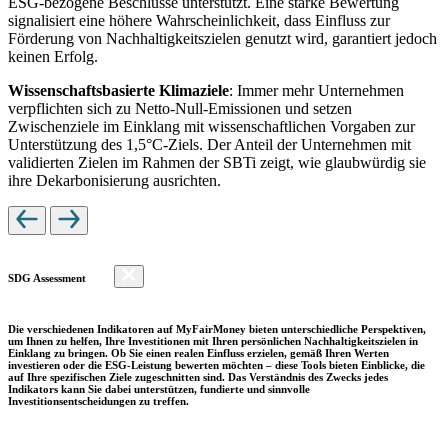
ESG-bezogene Beschlüsse unterstützt. Eine starke Bewertung
signalisiert eine höhere Wahrscheinlichkeit, dass Einfluss zur
Förderung von Nachhaltigkeitszielen genutzt wird, garantiert jedoch
keinen Erfolg.
Wissenschaftsbasierte Klimaziele
: Immer mehr Unternehmen
verpflichten sich zu Netto-Null-Emissionen und setzen
Zwischenziele im Einklang mit wissenschaftlichen Vorgaben zur
Unterstützung des 1,5°C-Ziels. Der Anteil der Unternehmen mit
validierten Zielen im Rahmen der SBTi zeigt, wie glaubwürdig sie
ihre Dekarbonisierung ausrichten.
SDG Assessment
Die verschiedenen Indikatoren auf MyFairMoney bieten unterschiedliche Perspektiven,
um Ihnen zu helfen, Ihre Investitionen mit Ihren persönlichen Nachhaltigkeitszielen in
Einklang zu bringen. Ob Sie einen realen Einfluss erzielen, gemäß Ihren Werten
investieren oder die ESG-Leistung bewerten möchten – diese Tools bieten Einblicke, die
auf Ihre spezifischen Ziele zugeschnitten sind. Das Verständnis des Zwecks jedes
Indikators kann Sie dabei unterstützen, fundierte und sinnvolle
Investitionsentscheidungen zu treffen.