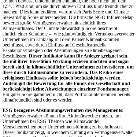
können bewusst Unternehmen enthalten, die noch nicht auf dem
1,5°C-Pfad sind, um sie durch aktiven Einfluss klimafreundlicher zu
machen. Dies kann erklären, warum sich Paris Score und Climate
Stewardship Score unterscheiden. Die britische NGO InfluenceMap
bewertet große Vermögensverwalter hinsichtlich ihres
Klimaeinflusses. Der Climate Stewardship Score beschreibt –
ähnlich einer Schulnote –, wie glaubwürdig ein Vermögensverwalter
Unternehmen im Einklang mit dem Pariser Klimaabkommen
beeinflusst, etwa durch Einfluss auf Geschäftsmodelle,
Eskalationsstrategien oder Abstimmungen zu klimabezogenen
Beschlüssen.
Dieser Indikator kann für Anleger geeignet sein,
die mit ihrer Investition Wirkung erzielen möchten und sogar
bereit sind, in klimaschädliche Unternehmen zu investieren, um
diese durch Einflussnahme zu verändern. Das Risiko eines
erfolglosen Einflusses sollte jedoch berücksichtigt werden.
Zudem gilt die Bewertung für alle Fonds der Gesellschaft und
berücksichtigt keine Abweichungen einzelner Fondsmanager.
Ein guter Score garantiert nicht, dass Portfoliounternehmen bereits
klimafreundlich sind oder es werden.
ESG-bezogenes Abstimmungsverhalten des Managements
:
Vermögensverwalter können ihre Aktionärsrechte nutzen, um
Unternehmen bei ESG-Themen wie Klimawandel,
Menschenrechten oder Unternehmensführung zu beeinflussen.
Dieser Indikator zeigt, in welchem Umfang ein Vermögensverwalter