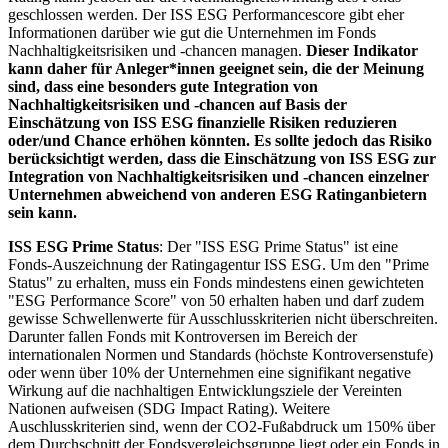
geschlossen werden. Der ISS ESG Performancescore gibt eher
Informationen darüber wie gut die Unternehmen im Fonds
Nachhaltigkeitsrisiken und -chancen managen.
Dieser Indikator
kann daher für Anleger*innen geeignet sein, die der Meinung
sind, dass eine besonders gute Integration von
Nachhaltigkeitsrisiken und -chancen auf Basis der
Einschätzung von ISS ESG finanzielle Risiken reduzieren
oder/und Chance erhöhen könnten. Es sollte jedoch das Risiko
berücksichtigt werden, dass die Einschätzung von ISS ESG zur
Integration von Nachhaltigkeitsrisiken und -chancen einzelner
Unternehmen abweichend von anderen ESG Ratinganbietern
sein kann.
ISS ESG Prime Status
: Der "ISS ESG Prime Status" ist eine
Fonds-Auszeichnung der Ratingagentur ISS ESG. Um den "Prime
Status" zu erhalten, muss ein Fonds mindestens einen gewichteten
"ESG Performance Score" von 50 erhalten haben und darf zudem
gewisse Schwellenwerte für Ausschlusskriterien nicht überschreiten.
Darunter fallen Fonds mit Kontroversen im Bereich der
internationalen Normen und Standards (höchste Kontroversenstufe)
oder wenn über 10% der Unternehmen eine signifikant negative
Wirkung auf die nachhaltigen Entwicklungsziele der Vereinten
Nationen aufweisen (SDG Impact Rating). Weitere
Auschlusskriterien sind, wenn der CO2-Fußabdruck um 150% über
dem Durchschnitt der Fondsvergleichsgruppe liegt oder ein Fonds in