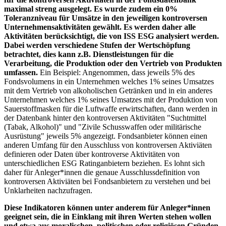
maximal streng ausgelegt. Es wurde zudem ein 0%
Toleranzniveau für Umsätze in den jeweiligen kontroversen
Unternehmensaktivitäten gewählt. Es werden daher alle
Aktivitäten berücksichtigt, die von ISS ESG analysiert werden.
Dabei werden verschiedene Stufen der Wertschöpfung
betrachtet, dies kann z.B. Dienstleistungen für die
Verarbeitung, die Produktion oder den Vertrieb von Produkten
umfassen.
Ein Beispiel: Angenommen, dass jeweils 5% des
Fondsvolumens in ein Unternehmen welches 1% seines Umsatzes
mit dem Vertrieb von alkoholischen Getränken und in ein anderes
Unternehmen welches 1% seines Umsatzes mit der Produktion von
Sauerstoffmasken für die Luftwaffe erwirtschaften, dann werden in
der Datenbank hinter den kontroversen Aktivitäten "Suchtmittel
(Tabak, Alkohol)" und "Zivile Schusswaffen oder militärische
Ausrüstung" jeweils 5% angezeigt. Fondsanbieter können einen
anderen Umfang für den Ausschluss von kontroversen Aktiviäten
definieren oder Daten über kontroverse Aktivitäten von
unterschiedlichen ESG Ratinganbietern beziehen. Es lohnt sich
daher für Anleger*innen die genaue Ausschlussdefinition von
kontroversen Aktiviäten bei Fondsanbietern zu verstehen und bei
Unklarheiten nachzufragen.
Diese Indikatoren können unter anderem für Anleger*innen
geeignet sein, die in Einklang mit ihren Werten stehen wollen
und etwa aus moralischen, politischen oder religiösen Gründen