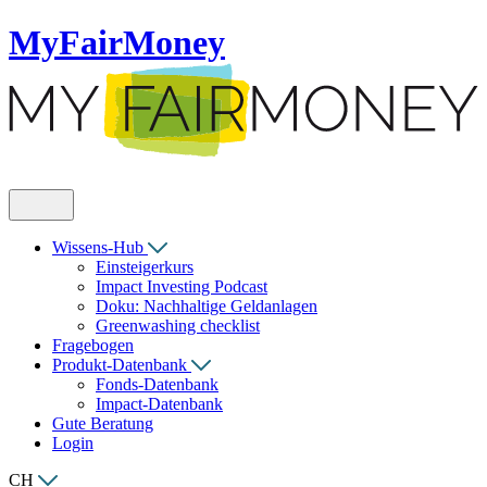
MyFairMoney
Wissens-Hub
Einsteigerkurs
Impact Investing Podcast
Doku: Nachhaltige Geldanlagen
Greenwashing checklist
Fragebogen
Produkt-Datenbank
Fonds-Datenbank
Impact-Datenbank
Gute Beratung
Login
CH