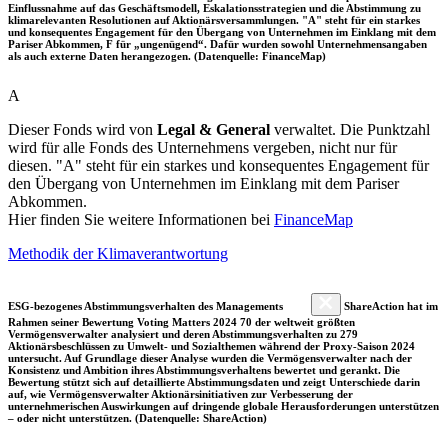
Einflussnahme auf das Geschäftsmodell, Eskalationsstrategien und die Abstimmung zu
klimarelevanten Resolutionen auf Aktionärsversammlungen. "A" steht für ein starkes
und konsequentes Engagement für den Übergang von Unternehmen im Einklang mit dem
Pariser Abkommen, F für „ungenügend“. Dafür wurden sowohl Unternehmensangaben
als auch externe Daten herangezogen. (Datenquelle: FinanceMap)
A
Dieser Fonds wird von
Legal & General
verwaltet. Die Punktzahl
wird für alle Fonds des Unternehmens vergeben, nicht nur für
diesen. "A" steht für ein starkes und konsequentes Engagement für
den Übergang von Unternehmen im Einklang mit dem Pariser
Abkommen.
Hier finden Sie weitere Informationen bei
FinanceMap
Methodik der Klimaverantwortung
ESG-bezogenes Abstimmungsverhalten des Managements
ShareAction hat im
Rahmen seiner Bewertung Voting Matters 2024 70 der weltweit größten
Vermögensverwalter analysiert und deren Abstimmungsverhalten zu 279
Aktionärsbeschlüssen zu Umwelt- und Sozialthemen während der Proxy-Saison 2024
untersucht. Auf Grundlage dieser Analyse wurden die Vermögensverwalter nach der
Konsistenz und Ambition ihres Abstimmungsverhaltens bewertet und gerankt. Die
Bewertung stützt sich auf detaillierte Abstimmungsdaten und zeigt Unterschiede darin
auf, wie Vermögensverwalter Aktionärsinitiativen zur Verbesserung der
unternehmerischen Auswirkungen auf dringende globale Herausforderungen unterstützen
– oder nicht unterstützen. (Datenquelle: ShareAction)