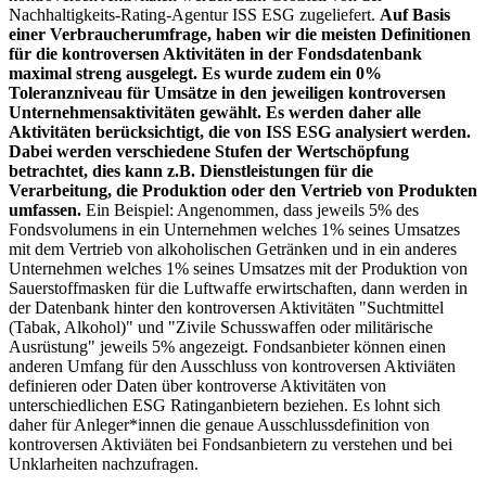
Nachhaltigkeits-Rating-Agentur ISS ESG zugeliefert.
Auf Basis
einer Verbraucherumfrage, haben wir die meisten Definitionen
für die kontroversen Aktivitäten in der Fondsdatenbank
maximal streng ausgelegt. Es wurde zudem ein 0%
Toleranzniveau für Umsätze in den jeweiligen kontroversen
Unternehmensaktivitäten gewählt. Es werden daher alle
Aktivitäten berücksichtigt, die von ISS ESG analysiert werden.
Dabei werden verschiedene Stufen der Wertschöpfung
betrachtet, dies kann z.B. Dienstleistungen für die
Verarbeitung, die Produktion oder den Vertrieb von Produkten
umfassen.
Ein Beispiel: Angenommen, dass jeweils 5% des
Fondsvolumens in ein Unternehmen welches 1% seines Umsatzes
mit dem Vertrieb von alkoholischen Getränken und in ein anderes
Unternehmen welches 1% seines Umsatzes mit der Produktion von
Sauerstoffmasken für die Luftwaffe erwirtschaften, dann werden in
der Datenbank hinter den kontroversen Aktivitäten "Suchtmittel
(Tabak, Alkohol)" und "Zivile Schusswaffen oder militärische
Ausrüstung" jeweils 5% angezeigt. Fondsanbieter können einen
anderen Umfang für den Ausschluss von kontroversen Aktiviäten
definieren oder Daten über kontroverse Aktivitäten von
unterschiedlichen ESG Ratinganbietern beziehen. Es lohnt sich
daher für Anleger*innen die genaue Ausschlussdefinition von
kontroversen Aktiviäten bei Fondsanbietern zu verstehen und bei
Unklarheiten nachzufragen.