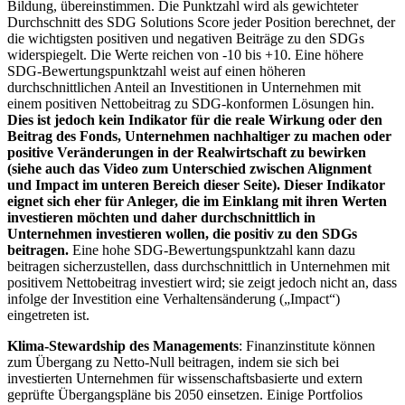
Bildung, übereinstimmen. Die Punktzahl wird als gewichteter
Durchschnitt des SDG Solutions Score jeder Position berechnet, der
die wichtigsten positiven und negativen Beiträge zu den SDGs
widerspiegelt. Die Werte reichen von -10 bis +10. Eine höhere
SDG-Bewertungspunktzahl weist auf einen höheren
durchschnittlichen Anteil an Investitionen in Unternehmen mit
einem positiven Nettobeitrag zu SDG-konformen Lösungen hin.
Dies ist jedoch kein Indikator für die reale Wirkung oder den
Beitrag des Fonds, Unternehmen nachhaltiger zu machen oder
positive Veränderungen in der Realwirtschaft zu bewirken
(siehe auch das Video zum Unterschied zwischen Alignment
und Impact im unteren Bereich dieser Seite). Dieser Indikator
eignet sich eher für Anleger, die im Einklang mit ihren Werten
investieren möchten und daher durchschnittlich in
Unternehmen investieren wollen, die positiv zu den SDGs
beitragen.
Eine hohe SDG-Bewertungspunktzahl kann dazu
beitragen sicherzustellen, dass durchschnittlich in Unternehmen mit
positivem Nettobeitrag investiert wird; sie zeigt jedoch nicht an, dass
infolge der Investition eine Verhaltensänderung („Impact“)
eingetreten ist.
Klima-Stewardship des Managements
: Finanzinstitute können
zum Übergang zu Netto-Null beitragen, indem sie sich bei
investierten Unternehmen für wissenschaftsbasierte und extern
geprüfte Übergangspläne bis 2050 einsetzen. Einige Portfolios