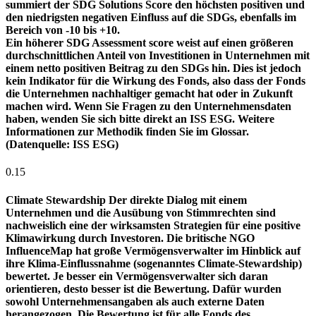
summiert der SDG Solutions Score den höchsten positiven und
den niedrigsten negativen Einfluss auf die SDGs, ebenfalls im
Bereich von -10 bis +10.
Ein höherer SDG Assessment score weist auf einen größeren
durchschnittlichen Anteil von Investitionen in Unternehmen mit
einem netto positiven Beitrag zu den SDGs hin. Dies ist jedoch
kein Indikator für die Wirkung des Fonds, also dass der Fonds
die Unternehmen nachhaltiger gemacht hat oder in Zukunft
machen wird. Wenn Sie Fragen zu den Unternehmensdaten
haben, wenden Sie sich bitte direkt an ISS ESG. Weitere
Informationen zur Methodik finden Sie im Glossar.
(Datenquelle: ISS ESG)
0.15
Climate Stewardship
Der direkte Dialog mit einem
Unternehmen und die Ausübung von Stimmrechten sind
nachweislich eine der wirksamsten Strategien für eine positive
Klimawirkung durch Investoren. Die britische NGO
InfluenceMap hat große Vermögensverwalter im Hinblick auf
ihre Klima-Einflussnahme (sogenanntes Climate-Stewardship)
bewertet. Je besser ein Vermögensverwalter sich daran
orientieren, desto besser ist die Bewertung. Dafür wurden
sowohl Unternehmensangaben als auch externe Daten
herangezogen. Die Bewertung ist für alle Fonds des