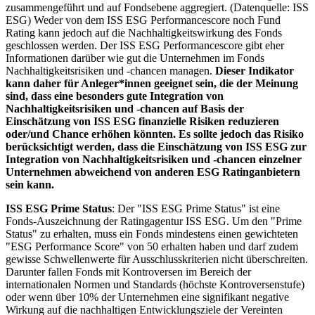
zusammengeführt und auf Fondsebene aggregiert. (Datenquelle: ISS
ESG) Weder von dem ISS ESG Performancescore noch Fund
Rating kann jedoch auf die Nachhaltigkeitswirkung des Fonds
geschlossen werden. Der ISS ESG Performancescore gibt eher
Informationen darüber wie gut die Unternehmen im Fonds
Nachhaltigkeitsrisiken und -chancen managen.
Dieser Indikator
kann daher für Anleger*innen geeignet sein, die der Meinung
sind, dass eine besonders gute Integration von
Nachhaltigkeitsrisiken und -chancen auf Basis der
Einschätzung von ISS ESG finanzielle Risiken reduzieren
oder/und Chance erhöhen könnten. Es sollte jedoch das Risiko
berücksichtigt werden, dass die Einschätzung von ISS ESG zur
Integration von Nachhaltigkeitsrisiken und -chancen einzelner
Unternehmen abweichend von anderen ESG Ratinganbietern
sein kann.
ISS ESG Prime Status
: Der "ISS ESG Prime Status" ist eine
Fonds-Auszeichnung der Ratingagentur ISS ESG. Um den "Prime
Status" zu erhalten, muss ein Fonds mindestens einen gewichteten
"ESG Performance Score" von 50 erhalten haben und darf zudem
gewisse Schwellenwerte für Ausschlusskriterien nicht überschreiten.
Darunter fallen Fonds mit Kontroversen im Bereich der
internationalen Normen und Standards (höchste Kontroversenstufe)
oder wenn über 10% der Unternehmen eine signifikant negative
Wirkung auf die nachhaltigen Entwicklungsziele der Vereinten