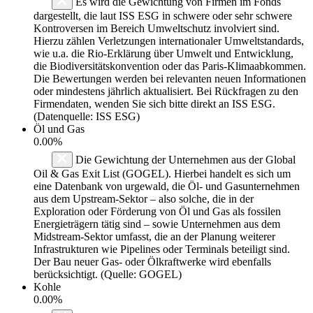
Es wird die Gewichtung von Firmen im Fonds
dargestellt, die laut ISS ESG in schwere oder sehr schwere
Kontroversen im Bereich Umweltschutz involviert sind.
Hierzu zählen Verletzungen internationaler Umweltstandards,
wie u.a. die Rio-Erklärung über Umwelt und Entwicklung,
die Biodiversitätskonvention oder das Paris-Klimaabkommen.
Die Bewertungen werden bei relevanten neuen Informationen
oder mindestens jährlich aktualisiert. Bei Rückfragen zu den
Firmendaten, wenden Sie sich bitte direkt an ISS ESG.
(Datenquelle: ISS ESG)
Öl und Gas
0.00%
Die Gewichtung der Unternehmen aus der Global
Oil & Gas Exit List (GOGEL). Hierbei handelt es sich um
eine Datenbank von urgewald, die Öl- und Gasunternehmen
aus dem Upstream-Sektor – also solche, die in der
Exploration oder Förderung von Öl und Gas als fossilen
Energieträgern tätig sind – sowie Unternehmen aus dem
Midstream-Sektor umfasst, die an der Planung weiterer
Infrastrukturen wie Pipelines oder Terminals beteiligt sind.
Der Bau neuer Gas- oder Ölkraftwerke wird ebenfalls
berücksichtigt. (Quelle: GOGEL)
Kohle
0.00%