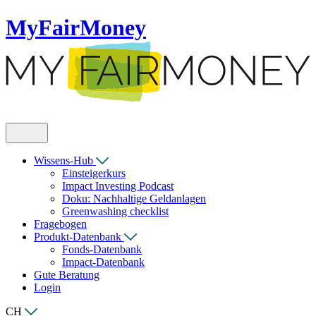
MyFairMoney
Wissens-Hub
Einsteigerkurs
Impact Investing Podcast
Doku: Nachhaltige Geldanlagen
Greenwashing checklist
Fragebogen
Produkt-Datenbank
Fonds-Datenbank
Impact-Datenbank
Gute Beratung
Login
CH