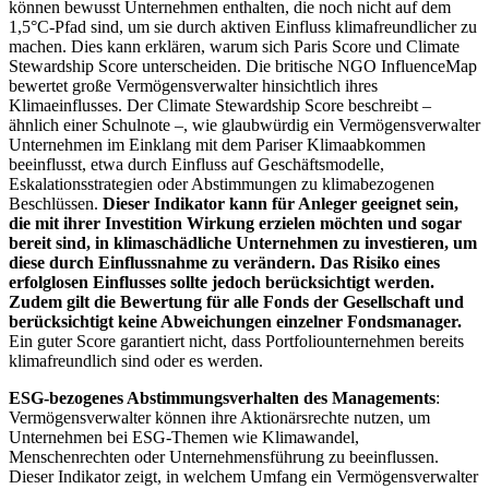
können bewusst Unternehmen enthalten, die noch nicht auf dem
1,5°C-Pfad sind, um sie durch aktiven Einfluss klimafreundlicher zu
machen. Dies kann erklären, warum sich Paris Score und Climate
Stewardship Score unterscheiden. Die britische NGO InfluenceMap
bewertet große Vermögensverwalter hinsichtlich ihres
Klimaeinflusses. Der Climate Stewardship Score beschreibt –
ähnlich einer Schulnote –, wie glaubwürdig ein Vermögensverwalter
Unternehmen im Einklang mit dem Pariser Klimaabkommen
beeinflusst, etwa durch Einfluss auf Geschäftsmodelle,
Eskalationsstrategien oder Abstimmungen zu klimabezogenen
Beschlüssen.
Dieser Indikator kann für Anleger geeignet sein,
die mit ihrer Investition Wirkung erzielen möchten und sogar
bereit sind, in klimaschädliche Unternehmen zu investieren, um
diese durch Einflussnahme zu verändern. Das Risiko eines
erfolglosen Einflusses sollte jedoch berücksichtigt werden.
Zudem gilt die Bewertung für alle Fonds der Gesellschaft und
berücksichtigt keine Abweichungen einzelner Fondsmanager.
Ein guter Score garantiert nicht, dass Portfoliounternehmen bereits
klimafreundlich sind oder es werden.
ESG-bezogenes Abstimmungsverhalten des Managements
:
Vermögensverwalter können ihre Aktionärsrechte nutzen, um
Unternehmen bei ESG-Themen wie Klimawandel,
Menschenrechten oder Unternehmensführung zu beeinflussen.
Dieser Indikator zeigt, in welchem Umfang ein Vermögensverwalter