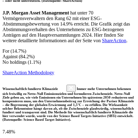
– oder nicht unterstützen. (Datenquelle: ShareAction)
J.P. Morgan Asset Management
hat unter 70
Vermögensverwaltern den Rang 62 mit einer ESG-
Abstimmungsbewertung von 14.9% erreicht. Die Grafik zeigt das
Abstimmungsverhalten des Unternehmens zu ESG-bezogenen
Anträgen auf den Hauptversammlungen 2024. Hier finden Sie
weitere detaillierte Informationen auf der Seite von
ShareAction
.
For (14.7%)
Against (84.2%)
No holdings (1.1%)
ShareAction Methodology
Wissenschaftlich fundierte Klimaziele
Immer mehr Unternehmen bekennen
sich freiwillig zu Netto-Null Emissionszielen und formulieren Zwischenziele. Netto-Null
Ziele geben an, wie viele Emissionen ein Unternehmen bis spätestens 2050 reduzieren und
kompensieren muss, um den Unternehmensbeitrag zur Erreichung der Pariser Klimaziele
– die Begrenzung der globalen Erwärmung auf 1,5°C – zu erfüllen. Die Wirksamkeit
solcher Bekenntnisse hängt davon ab, ob die Zwischenziele glaubwürdig, wissenschaftlich
fundiert und transparent sind. Die Methode für wissenschaftlich fundierte Klimaziele die
hier verwendet wurde, wurde von der Science Based Targets Initiative (SBTi) entwickelt.
(Datenquelle: Science Based Target Initiative).
7.48%