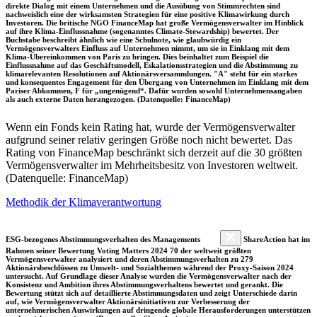
direkte Dialog mit einem Unternehmen und die Ausübung von Stimmrechten sind
nachweislich eine der wirksamsten Strategien für eine positive Klimawirkung durch
Investoren. Die britische NGO FinanceMap hat große Vermögensverwalter im Hinblick
auf ihre Klima-Einflussnahme (sogenanntes Climate-Stewardship) bewertet. Der
Buchstabe beschreibt ähnlich wie eine Schulnote, wie glaubwürdig ein
Vermögensverwalters Einfluss auf Unternehmen nimmt, um sie in Einklang mit dem
Klima-Übereinkommen von Paris zu bringen. Dies beinhaltet zum Beispiel die
Einflussnahme auf das Geschäftsmodell, Eskalationsstrategien und die Abstimmung zu
klimarelevanten Resolutionen auf Aktionärsversammlungen. "A" steht für ein starkes
und konsequentes Engagement für den Übergang von Unternehmen im Einklang mit dem
Pariser Abkommen, F für „ungenügend“. Dafür wurden sowohl Unternehmensangaben
als auch externe Daten herangezogen. (Datenquelle: FinanceMap)
Wenn ein Fonds kein Rating hat, wurde der Vermögensverwalter
aufgrund seiner relativ geringen Größe noch nicht bewertet. Das
Rating von FinanceMap beschränkt sich derzeit auf die 30 größten
Vermögensverwalter im Mehrheitsbesitz von Investoren weltweit.
(Datenquelle: FinanceMap)
Methodik der Klimaverantwortung
ESG-bezogenes Abstimmungsverhalten des Managements
ShareAction hat im
Rahmen seiner Bewertung Voting Matters 2024 70 der weltweit größten
Vermögensverwalter analysiert und deren Abstimmungsverhalten zu 279
Aktionärsbeschlüssen zu Umwelt- und Sozialthemen während der Proxy-Saison 2024
untersucht. Auf Grundlage dieser Analyse wurden die Vermögensverwalter nach der
Konsistenz und Ambition ihres Abstimmungsverhaltens bewertet und gerankt. Die
Bewertung stützt sich auf detaillierte Abstimmungsdaten und zeigt Unterschiede darin
auf, wie Vermögensverwalter Aktionärsinitiativen zur Verbesserung der
unternehmerischen Auswirkungen auf dringende globale Herausforderungen unterstützen