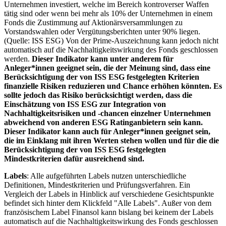
Unternehmen investiert, welche im Bereich kontroverser Waffen
tätig sind oder wenn bei mehr als 10% der Unternehmen in einem
Fonds die Zustimmung auf Aktionärsversammlungen zu
Vorstandswahlen oder Vergütungsberichten unter 90% liegen.
(Quelle: ISS ESG) Von der Prime-Auszeichnung kann jedoch nicht
automatisch auf die Nachhaltigkeitswirkung des Fonds geschlossen
werden.
Dieser Indikator kann unter anderem für
Anleger*innen geeignet sein, die der Meinung sind, dass eine
Berücksichtigung der von ISS ESG festgelegten Kriterien
finanzielle Risiken reduzieren und Chance erhöhen könnten. Es
sollte jedoch das Risiko berücksichtigt werden, dass die
Einschätzung von ISS ESG zur Integration von
Nachhaltigkeitsrisiken und -chancen einzelner Unternehmen
abweichend von anderen ESG Ratinganbietern sein kann.
Dieser Indikator kann auch für Anleger*innen geeignet sein,
die im Einklang mit ihren Werten stehen wollen und für die die
Berücksichtigung der von ISS ESG festgelegten
Mindestkriterien dafür ausreichend sind.
Labels
: Alle aufgeführten Labels nutzen unterschiedliche
Definitionen, Mindestkriterien und Prüfungsverfahren. Ein
Vergleich der Labels in Hinblick auf verschiedene Gesichtspunkte
befindet sich hinter dem Klickfeld "Alle Labels". Außer von dem
französischem Label Finansol kann bislang bei keinem der Labels
automatisch auf die Nachhaltigkeitswirkung des Fonds geschlossen