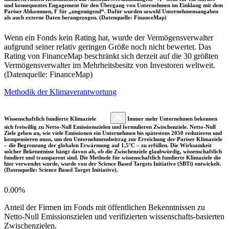
und konsequentes Engagement für den Übergang von Unternehmen im Einklang mit dem
Pariser Abkommen, F für „ungenügend“. Dafür wurden sowohl Unternehmensangaben
als auch externe Daten herangezogen. (Datenquelle: FinanceMap)
Wenn ein Fonds kein Rating hat, wurde der Vermögensverwalter
aufgrund seiner relativ geringen Größe noch nicht bewertet. Das
Rating von FinanceMap beschränkt sich derzeit auf die 30 größten
Vermögensverwalter im Mehrheitsbesitz von Investoren weltweit.
(Datenquelle: FinanceMap)
Methodik der Klimaverantwortung
Wissenschaftlich fundierte Klimaziele
Immer mehr Unternehmen bekennen
sich freiwillig zu Netto-Null Emissionszielen und formulieren Zwischenziele. Netto-Null
Ziele geben an, wie viele Emissionen ein Unternehmen bis spätestens 2050 reduzieren und
kompensieren muss, um den Unternehmensbeitrag zur Erreichung der Pariser Klimaziele
– die Begrenzung der globalen Erwärmung auf 1,5°C – zu erfüllen. Die Wirksamkeit
solcher Bekenntnisse hängt davon ab, ob die Zwischenziele glaubwürdig, wissenschaftlich
fundiert und transparent sind. Die Methode für wissenschaftlich fundierte Klimaziele die
hier verwendet wurde, wurde von der Science Based Targets Initiative (SBTi) entwickelt.
(Datenquelle: Science Based Target Initiative).
0.00%
Anteil der Firmen im Fonds mit öffentlichen Bekenntnissen zu
Netto-Null Emissionszielen und verifizierten wissenschafts-basierten
Zwischenzielen.