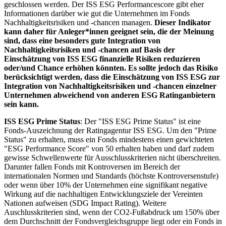
geschlossen werden. Der ISS ESG Performancescore gibt eher
Informationen darüber wie gut die Unternehmen im Fonds
Nachhaltigkeitsrisiken und -chancen managen.
Dieser Indikator
kann daher für Anleger*innen geeignet sein, die der Meinung
sind, dass eine besonders gute Integration von
Nachhaltigkeitsrisiken und -chancen auf Basis der
Einschätzung von ISS ESG finanzielle Risiken reduzieren
oder/und Chance erhöhen könnten. Es sollte jedoch das Risiko
berücksichtigt werden, dass die Einschätzung von ISS ESG zur
Integration von Nachhaltigkeitsrisiken und -chancen einzelner
Unternehmen abweichend von anderen ESG Ratinganbietern
sein kann.
ISS ESG Prime Status
: Der "ISS ESG Prime Status" ist eine
Fonds-Auszeichnung der Ratingagentur ISS ESG. Um den "Prime
Status" zu erhalten, muss ein Fonds mindestens einen gewichteten
"ESG Performance Score" von 50 erhalten haben und darf zudem
gewisse Schwellenwerte für Ausschlusskriterien nicht überschreiten.
Darunter fallen Fonds mit Kontroversen im Bereich der
internationalen Normen und Standards (höchste Kontroversenstufe)
oder wenn über 10% der Unternehmen eine signifikant negative
Wirkung auf die nachhaltigen Entwicklungsziele der Vereinten
Nationen aufweisen (SDG Impact Rating). Weitere
Auschlusskriterien sind, wenn der CO2-Fußabdruck um 150% über
dem Durchschnitt der Fondsvergleichsgruppe liegt oder ein Fonds in