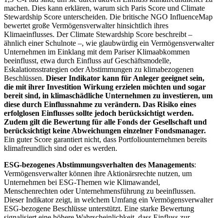
machen. Dies kann erklären, warum sich Paris Score und Climate
Stewardship Score unterscheiden. Die britische NGO InfluenceMap
bewertet große Vermögensverwalter hinsichtlich ihres
Klimaeinflusses. Der Climate Stewardship Score beschreibt –
ähnlich einer Schulnote –, wie glaubwürdig ein Vermögensverwalter
Unternehmen im Einklang mit dem Pariser Klimaabkommen
beeinflusst, etwa durch Einfluss auf Geschäftsmodelle,
Eskalationsstrategien oder Abstimmungen zu klimabezogenen
Beschlüssen.
Dieser Indikator kann für Anleger geeignet sein,
die mit ihrer Investition Wirkung erzielen möchten und sogar
bereit sind, in klimaschädliche Unternehmen zu investieren, um
diese durch Einflussnahme zu verändern. Das Risiko eines
erfolglosen Einflusses sollte jedoch berücksichtigt werden.
Zudem gilt die Bewertung für alle Fonds der Gesellschaft und
berücksichtigt keine Abweichungen einzelner Fondsmanager.
Ein guter Score garantiert nicht, dass Portfoliounternehmen bereits
klimafreundlich sind oder es werden.
ESG-bezogenes Abstimmungsverhalten des Managements
:
Vermögensverwalter können ihre Aktionärsrechte nutzen, um
Unternehmen bei ESG-Themen wie Klimawandel,
Menschenrechten oder Unternehmensführung zu beeinflussen.
Dieser Indikator zeigt, in welchem Umfang ein Vermögensverwalter
ESG-bezogene Beschlüsse unterstützt. Eine starke Bewertung
signalisiert eine höhere Wahrscheinlichkeit, dass Einfluss zur