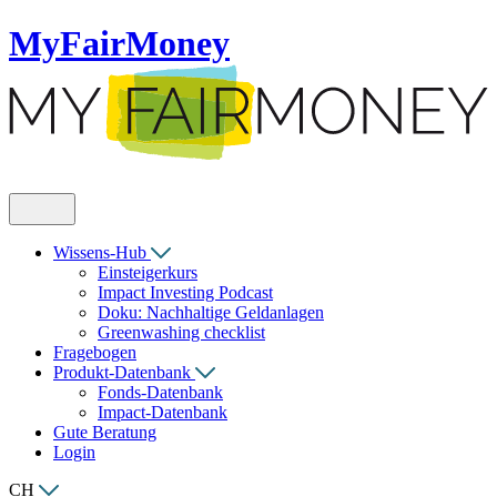
MyFairMoney
Wissens-Hub
Einsteigerkurs
Impact Investing Podcast
Doku: Nachhaltige Geldanlagen
Greenwashing checklist
Fragebogen
Produkt-Datenbank
Fonds-Datenbank
Impact-Datenbank
Gute Beratung
Login
CH