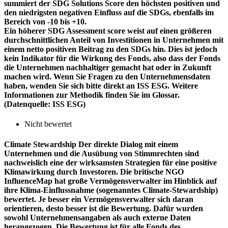
summiert der SDG Solutions Score den höchsten positiven und
den niedrigsten negativen Einfluss auf die SDGs, ebenfalls im
Bereich von -10 bis +10.
Ein höherer SDG Assessment score weist auf einen größeren
durchschnittlichen Anteil von Investitionen in Unternehmen mit
einem netto positiven Beitrag zu den SDGs hin. Dies ist jedoch
kein Indikator für die Wirkung des Fonds, also dass der Fonds
die Unternehmen nachhaltiger gemacht hat oder in Zukunft
machen wird. Wenn Sie Fragen zu den Unternehmensdaten
haben, wenden Sie sich bitte direkt an ISS ESG. Weitere
Informationen zur Methodik finden Sie im Glossar.
(Datenquelle: ISS ESG)
Nicht bewertet
Climate Stewardship
Der direkte Dialog mit einem
Unternehmen und die Ausübung von Stimmrechten sind
nachweislich eine der wirksamsten Strategien für eine positive
Klimawirkung durch Investoren. Die britische NGO
InfluenceMap hat große Vermögensverwalter im Hinblick auf
ihre Klima-Einflussnahme (sogenanntes Climate-Stewardship)
bewertet. Je besser ein Vermögensverwalter sich daran
orientieren, desto besser ist die Bewertung. Dafür wurden
sowohl Unternehmensangaben als auch externe Daten
herangezogen. Die Bewertung ist für alle Fonds des