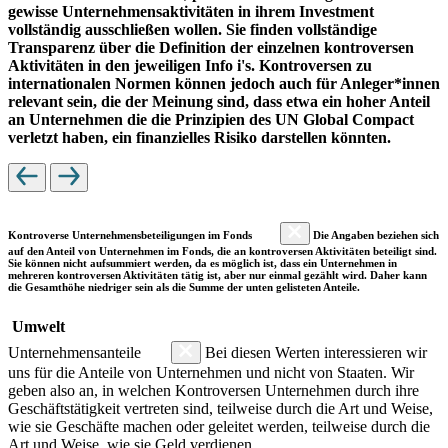
gewisse Unternehmensaktivitäten in ihrem Investment
vollständig ausschließen wollen. Sie finden vollständige
Transparenz über die Definition der einzelnen kontroversen
Aktivitäten in den jeweiligen Info i's. Kontroversen zu
internationalen Normen können jedoch auch für Anleger*innen
relevant sein, die der Meinung sind, dass etwa ein hoher Anteil
an Unternehmen die die Prinzipien des UN Global Compact
verletzt haben, ein finanzielles Risiko darstellen könnten.
Kontroverse Unternehmensbeteiligungen im Fonds
Die Angaben beziehen sich
auf den Anteil von Unternehmen im Fonds, die an kontroversen Aktivitäten beteiligt sind.
Sie können nicht aufsummiert werden, da es möglich ist, dass ein Unternehmen in
mehreren kontroversen Aktivitäten tätig ist, aber nur einmal gezählt wird. Daher kann
die Gesamthöhe niedriger sein als die Summe der unten gelisteten Anteile.
Umwelt
Unternehmensanteile
Bei diesen Werten interessieren wir
uns für die Anteile von Unternehmen und nicht von Staaten. Wir
geben also an, in welchen Kontroversen Unternehmen durch ihre
Geschäftstätigkeit vertreten sind, teilweise durch die Art und Weise,
wie sie Geschäfte machen oder geleitet werden, teilweise durch die
Art und Weise, wie sie Geld verdienen.