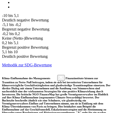
-10 bis 5,1
Deutlich negative Bewertung
-5,1 bis -0,2
Begrenzt negative Bewertung
-0,2 bis 0,2
Keine (Netto-)Bewertung
0,2 bis 5,1
Begrenzt positive Bewertung
5,1 bis 10
Deutlich positive Bewertung
Methodik zur SDG-Bewertung
Klima-Einflussnahme des Managements
Finanzinstitute können zur
Transition zu Netto-Null beitragen, indem sie sich bei investierten Unternehmen für
klimaverträgliche Geschäftstätigkeiten und glaubwürdige Transitionspläne einsetzen. Der
direkte Dialog mit einem Unternehmen und die Ausübung von Stimmrechten sind
nachweislich eine der wirksamsten Strategien für eine positive Klimawirkung durch
Investoren. Die britische NGO FinanceMap hat große Vermögensverwalter im Hinblick
auf ihre Klima-Einflussnahme (sogenanntes Climate-Stewardship) bewertet. Der
Buchstabe beschreibt ähnlich wie eine Schulnote, wie glaubwürdig ein
Vermögensverwalters Einfluss auf Unternehmen nimmt, um sie in Einklang mit dem
Klima-Übereinkommen von Paris zu bringen. Dies beinhaltet zum Beispiel die
Einflussnahme auf das Geschäftsmodell, Eskalationsstrategien und die Abstimmung zu
klimarelevanten Resolutionen auf Aktionärsversammlungen. "A" steht für ein starkes