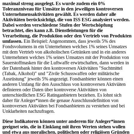
maximal streng ausgelegt. Es wurde zudem ein 0%
Toleranzniveau für Umsätze in den jeweiligen kontroversen
Unternehmensaktivitäten gewählt. Es werden daher alle
Aktivitäten berücksichtigt, die von ISS ESG analysiert werden.
Dabei werden verschiedene Stufen der Wertschöpfung
betrachtet, dies kann z.B. Dienstleistungen für die
Verarbeitung, die Produktion oder den Vertrieb von Produkten
umfassen.
Ein Beispiel: Angenommen, dass jeweils 5% des
Fondsvolumens in ein Unternehmen welches 1% seines Umsatzes
mit dem Vertrieb von alkoholischen Getränken und in ein anderes
Unternehmen welches 1% seines Umsatzes mit der Produktion von
Sauerstoffmasken für die Luftwaffe erwirtschaften, dann werden in
der Datenbank hinter den kontroversen Aktivitäten "Suchtmittel
(Tabak, Alkohol)" und "Zivile Schusswaffen oder militärische
Ausrüstung" jeweils 5% angezeigt. Fondsanbieter können einen
anderen Umfang für den Ausschluss von kontroversen Aktiviäten
definieren oder Daten über kontroverse Aktivitäten von
unterschiedlichen ESG Ratinganbietern beziehen. Es lohnt sich
daher für Anleger*innen die genaue Ausschlussdefinition von
kontroversen Aktiviäten bei Fondsanbietern zu verstehen und bei
Unklarheiten nachzufragen.
Diese Indikatoren können unter anderem für Anleger*innen
geeignet sein, die in Einklang mit ihren Werten stehen wollen
und etwa aus moralischen, politischen oder religiösen Gründen