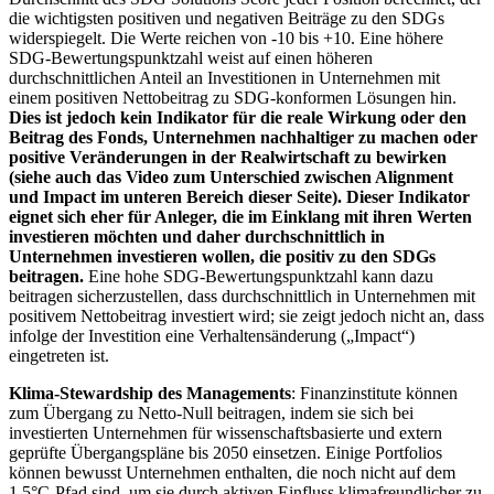
die wichtigsten positiven und negativen Beiträge zu den SDGs
widerspiegelt. Die Werte reichen von -10 bis +10. Eine höhere
SDG-Bewertungspunktzahl weist auf einen höheren
durchschnittlichen Anteil an Investitionen in Unternehmen mit
einem positiven Nettobeitrag zu SDG-konformen Lösungen hin.
Dies ist jedoch kein Indikator für die reale Wirkung oder den
Beitrag des Fonds, Unternehmen nachhaltiger zu machen oder
positive Veränderungen in der Realwirtschaft zu bewirken
(siehe auch das Video zum Unterschied zwischen Alignment
und Impact im unteren Bereich dieser Seite). Dieser Indikator
eignet sich eher für Anleger, die im Einklang mit ihren Werten
investieren möchten und daher durchschnittlich in
Unternehmen investieren wollen, die positiv zu den SDGs
beitragen.
Eine hohe SDG-Bewertungspunktzahl kann dazu
beitragen sicherzustellen, dass durchschnittlich in Unternehmen mit
positivem Nettobeitrag investiert wird; sie zeigt jedoch nicht an, dass
infolge der Investition eine Verhaltensänderung („Impact“)
eingetreten ist.
Klima-Stewardship des Managements
: Finanzinstitute können
zum Übergang zu Netto-Null beitragen, indem sie sich bei
investierten Unternehmen für wissenschaftsbasierte und extern
geprüfte Übergangspläne bis 2050 einsetzen. Einige Portfolios
können bewusst Unternehmen enthalten, die noch nicht auf dem
1,5°C-Pfad sind, um sie durch aktiven Einfluss klimafreundlicher zu