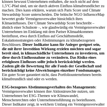
können bewusst Unternehmen enthalten, die noch nicht auf dem
1,5°C-Pfad sind, um sie durch aktiven Einfluss klimafreundlicher zu
machen. Dies kann erklären, warum sich Paris Score und Climate
Stewardship Score unterscheiden. Die britische NGO InfluenceMap
bewertet große Vermögensverwalter hinsichtlich ihres
Klimaeinflusses. Der Climate Stewardship Score beschreibt –
ähnlich einer Schulnote –, wie glaubwürdig ein Vermögensverwalter
Unternehmen im Einklang mit dem Pariser Klimaabkommen
beeinflusst, etwa durch Einfluss auf Geschäftsmodelle,
Eskalationsstrategien oder Abstimmungen zu klimabezogenen
Beschlüssen.
Dieser Indikator kann für Anleger geeignet sein,
die mit ihrer Investition Wirkung erzielen möchten und sogar
bereit sind, in klimaschädliche Unternehmen zu investieren, um
diese durch Einflussnahme zu verändern. Das Risiko eines
erfolglosen Einflusses sollte jedoch berücksichtigt werden.
Zudem gilt die Bewertung für alle Fonds der Gesellschaft und
berücksichtigt keine Abweichungen einzelner Fondsmanager.
Ein guter Score garantiert nicht, dass Portfoliounternehmen bereits
klimafreundlich sind oder es werden.
ESG-bezogenes Abstimmungsverhalten des Managements
:
Vermögensverwalter können ihre Aktionärsrechte nutzen, um
Unternehmen bei ESG-Themen wie Klimawandel,
Menschenrechten oder Unternehmensführung zu beeinflussen.
Dieser Indikator zeigt, in welchem Umfang ein Vermögensverwalter