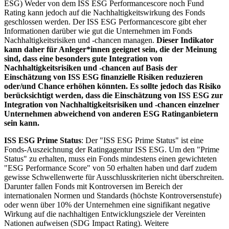
ESG) Weder von dem ISS ESG Performancescore noch Fund
Rating kann jedoch auf die Nachhaltigkeitswirkung des Fonds
geschlossen werden. Der ISS ESG Performancescore gibt eher
Informationen darüber wie gut die Unternehmen im Fonds
Nachhaltigkeitsrisiken und -chancen managen.
Dieser Indikator
kann daher für Anleger*innen geeignet sein, die der Meinung
sind, dass eine besonders gute Integration von
Nachhaltigkeitsrisiken und -chancen auf Basis der
Einschätzung von ISS ESG finanzielle Risiken reduzieren
oder/und Chance erhöhen könnten. Es sollte jedoch das Risiko
berücksichtigt werden, dass die Einschätzung von ISS ESG zur
Integration von Nachhaltigkeitsrisiken und -chancen einzelner
Unternehmen abweichend von anderen ESG Ratinganbietern
sein kann.
ISS ESG Prime Status
: Der "ISS ESG Prime Status" ist eine
Fonds-Auszeichnung der Ratingagentur ISS ESG. Um den "Prime
Status" zu erhalten, muss ein Fonds mindestens einen gewichteten
"ESG Performance Score" von 50 erhalten haben und darf zudem
gewisse Schwellenwerte für Ausschlusskriterien nicht überschreiten.
Darunter fallen Fonds mit Kontroversen im Bereich der
internationalen Normen und Standards (höchste Kontroversenstufe)
oder wenn über 10% der Unternehmen eine signifikant negative
Wirkung auf die nachhaltigen Entwicklungsziele der Vereinten
Nationen aufweisen (SDG Impact Rating). Weitere