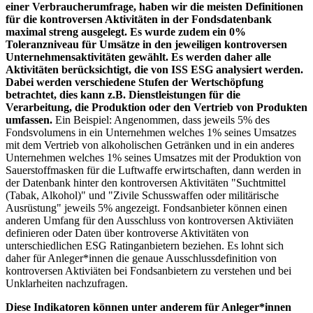
einer Verbraucherumfrage, haben wir die meisten Definitionen
für die kontroversen Aktivitäten in der Fondsdatenbank
maximal streng ausgelegt. Es wurde zudem ein 0%
Toleranzniveau für Umsätze in den jeweiligen kontroversen
Unternehmensaktivitäten gewählt. Es werden daher alle
Aktivitäten berücksichtigt, die von ISS ESG analysiert werden.
Dabei werden verschiedene Stufen der Wertschöpfung
betrachtet, dies kann z.B. Dienstleistungen für die
Verarbeitung, die Produktion oder den Vertrieb von Produkten
umfassen.
Ein Beispiel: Angenommen, dass jeweils 5% des
Fondsvolumens in ein Unternehmen welches 1% seines Umsatzes
mit dem Vertrieb von alkoholischen Getränken und in ein anderes
Unternehmen welches 1% seines Umsatzes mit der Produktion von
Sauerstoffmasken für die Luftwaffe erwirtschaften, dann werden in
der Datenbank hinter den kontroversen Aktivitäten "Suchtmittel
(Tabak, Alkohol)" und "Zivile Schusswaffen oder militärische
Ausrüstung" jeweils 5% angezeigt. Fondsanbieter können einen
anderen Umfang für den Ausschluss von kontroversen Aktiviäten
definieren oder Daten über kontroverse Aktivitäten von
unterschiedlichen ESG Ratinganbietern beziehen. Es lohnt sich
daher für Anleger*innen die genaue Ausschlussdefinition von
kontroversen Aktiviäten bei Fondsanbietern zu verstehen und bei
Unklarheiten nachzufragen.
Diese Indikatoren können unter anderem für Anleger*innen