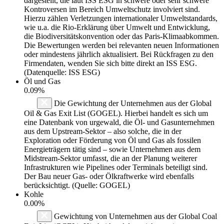
dargestellt, die laut ISS ESG in schwere oder sehr schwere
Kontroversen im Bereich Umweltschutz involviert sind.
Hierzu zählen Verletzungen internationaler Umweltstandards,
wie u.a. die Rio-Erklärung über Umwelt und Entwicklung,
die Biodiversitätskonvention oder das Paris-Klimaabkommen.
Die Bewertungen werden bei relevanten neuen Informationen
oder mindestens jährlich aktualisiert. Bei Rückfragen zu den
Firmendaten, wenden Sie sich bitte direkt an ISS ESG.
(Datenquelle: ISS ESG)
Öl und Gas
0.09%
Die Gewichtung der Unternehmen aus der Global
Oil & Gas Exit List (GOGEL). Hierbei handelt es sich um
eine Datenbank von urgewald, die Öl- und Gasunternehmen
aus dem Upstream-Sektor – also solche, die in der
Exploration oder Förderung von Öl und Gas als fossilen
Energieträgern tätig sind – sowie Unternehmen aus dem
Midstream-Sektor umfasst, die an der Planung weiterer
Infrastrukturen wie Pipelines oder Terminals beteiligt sind.
Der Bau neuer Gas- oder Ölkraftwerke wird ebenfalls
berücksichtigt. (Quelle: GOGEL)
Kohle
0.00%
Gewichtung von Unternehmen aus der Global Coal