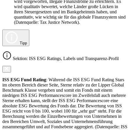
wird vorgeworfen, illegale Finanzströme zu erleichtern. Es
wird qualitativ bewertet, welche Länder große Lücken in
ihren Steuergesetzen und im Bankgeheimnis haben, und
quantitativ, wie wichtig sie für das globale Finanzsystem sind
(Datenquelle: Tax Justice Network).
Tipp
Sektion: ISS ESG Ratings, Labels und Transparenz-Profil
ISS ESG Fund Rating
: Während die ISS ESG Fund Rating Stars
im oberen Bereich dieser Seite, Sterne relativ zu der Lipper Global
Benchmark Klasse vergeben und somit ein Fonds mit einem
niedrigen ISS ESG Performancescore im Zweifelsfall auch mehrere
Sterne erhalten kann, stellt der ISS ESG Performancescore eine
absolute ESG Bewertung des Fonds dar. Die Bewertung von ISS
ESG reicht von 0 bis 100, wobei 100 für „sehr gut“ steht. Für die
Berechnung werden die Einzelbewertungen von Unternehmen in
den Bereichen Umwelt, Soziales und Unternehmensführung
zusammengeführt und auf Fondsebene aggregiert. (Datenquelle: ISS