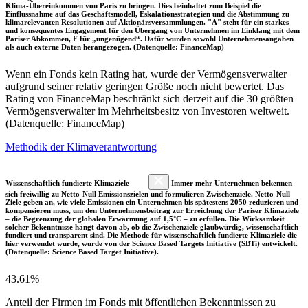
Klima-Übereinkommen von Paris zu bringen. Dies beinhaltet zum Beispiel die
Einflussnahme auf das Geschäftsmodell, Eskalationsstrategien und die Abstimmung zu
klimarelevanten Resolutionen auf Aktionärsversammlungen. "A" steht für ein starkes
und konsequentes Engagement für den Übergang von Unternehmen im Einklang mit dem
Pariser Abkommen, F für „ungenügend“. Dafür wurden sowohl Unternehmensangaben
als auch externe Daten herangezogen. (Datenquelle: FinanceMap)
Wenn ein Fonds kein Rating hat, wurde der Vermögensverwalter
aufgrund seiner relativ geringen Größe noch nicht bewertet. Das
Rating von FinanceMap beschränkt sich derzeit auf die 30 größten
Vermögensverwalter im Mehrheitsbesitz von Investoren weltweit.
(Datenquelle: FinanceMap)
Methodik der Klimaverantwortung
Wissenschaftlich fundierte Klimaziele
Immer mehr Unternehmen bekennen
sich freiwillig zu Netto-Null Emissionszielen und formulieren Zwischenziele. Netto-Null
Ziele geben an, wie viele Emissionen ein Unternehmen bis spätestens 2050 reduzieren und
kompensieren muss, um den Unternehmensbeitrag zur Erreichung der Pariser Klimaziele
– die Begrenzung der globalen Erwärmung auf 1,5°C – zu erfüllen. Die Wirksamkeit
solcher Bekenntnisse hängt davon ab, ob die Zwischenziele glaubwürdig, wissenschaftlich
fundiert und transparent sind. Die Methode für wissenschaftlich fundierte Klimaziele die
hier verwendet wurde, wurde von der Science Based Targets Initiative (SBTi) entwickelt.
(Datenquelle: Science Based Target Initiative).
43.61%
Anteil der Firmen im Fonds mit öffentlichen Bekenntnissen zu