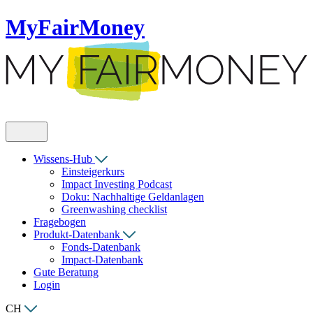
MyFairMoney
Wissens-Hub
Einsteigerkurs
Impact Investing Podcast
Doku: Nachhaltige Geldanlagen
Greenwashing checklist
Fragebogen
Produkt-Datenbank
Fonds-Datenbank
Impact-Datenbank
Gute Beratung
Login
CH