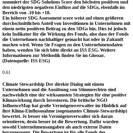
summiert der SDG Solutions Score den höchsten positiven und
den niedrigsten negativen Einfluss auf die SDGs, ebenfalls im
Bereich von -10 bis +10.
Ein höherer SDG Assessment score weist auf einen größeren
durchschnittlichen Anteil von Investitionen in Unternehmen mit
einem netto positiven Beitrag zu den SDGs hin. Dies ist jedoch
kein Indikator für die Wirkung des Fonds, also dass der Fonds
die Unternehmen nachhaltiger gemacht hat oder in Zukunft
machen wird. Wenn Sie Fragen zu den Unternehmensdaten
haben, wenden Sie sich bitte direkt an ISS ESG. Weitere
Informationen zur Methodik finden Sie im Glossar.
(Datenquelle: ISS ESG)
0.61
Climate Stewardship
Der direkte Dialog mit einem
Unternehmen und die Ausübung von Stimmrechten sind
nachweislich eine der wirksamsten Strategien für eine positive
Klimawirkung durch Investoren. Die britische NGO
InfluenceMap hat große Vermögensverwalter im Hinblick auf
ihre Klima-Einflussnahme (sogenanntes Climate-Stewardship)
bewertet. Je besser ein Vermögensverwalter sich daran
orientieren, desto besser ist die Bewertung. Dafür wurden
sowohl Unternehmensangaben als auch externe Daten
herangezogen. Die Bewertung ist für alle Fonds des