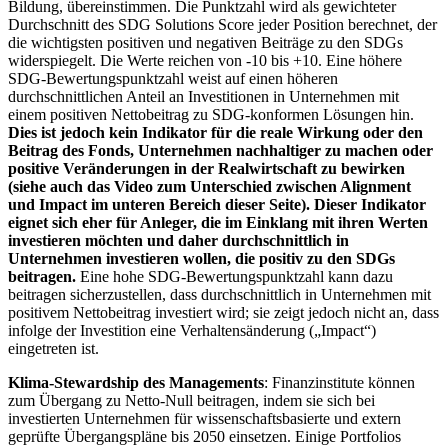
Bildung, übereinstimmen. Die Punktzahl wird als gewichteter
Durchschnitt des SDG Solutions Score jeder Position berechnet, der
die wichtigsten positiven und negativen Beiträge zu den SDGs
widerspiegelt. Die Werte reichen von -10 bis +10. Eine höhere
SDG-Bewertungspunktzahl weist auf einen höheren
durchschnittlichen Anteil an Investitionen in Unternehmen mit
einem positiven Nettobeitrag zu SDG-konformen Lösungen hin.
Dies ist jedoch kein Indikator für die reale Wirkung oder den
Beitrag des Fonds, Unternehmen nachhaltiger zu machen oder
positive Veränderungen in der Realwirtschaft zu bewirken
(siehe auch das Video zum Unterschied zwischen Alignment
und Impact im unteren Bereich dieser Seite). Dieser Indikator
eignet sich eher für Anleger, die im Einklang mit ihren Werten
investieren möchten und daher durchschnittlich in
Unternehmen investieren wollen, die positiv zu den SDGs
beitragen.
Eine hohe SDG-Bewertungspunktzahl kann dazu
beitragen sicherzustellen, dass durchschnittlich in Unternehmen mit
positivem Nettobeitrag investiert wird; sie zeigt jedoch nicht an, dass
infolge der Investition eine Verhaltensänderung („Impact“)
eingetreten ist.
Klima-Stewardship des Managements
: Finanzinstitute können
zum Übergang zu Netto-Null beitragen, indem sie sich bei
investierten Unternehmen für wissenschaftsbasierte und extern
geprüfte Übergangspläne bis 2050 einsetzen. Einige Portfolios