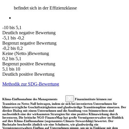
befindet sich in der Effizienzklasse
-10 bis 5,1
Deutlich negative Bewertung
-5,1 bis -0,2
Begrenzt negative Bewertung
-0,2 bis 0,2
Keine (Netto-)Bewertung
0,2 bis 5,1
Begrenzt positive Bewertung
5,1 bis 10
Deutlich positive Bewertung
Methodik zur SDG-Bewertung
Klima-Einflussnahme des Managements
Finanzinstitute können zur
Transition zu Netto-Null beitragen, indem sie sich bei investierten Unternehmen für
klimaverträgliche Geschäftstätigkeiten und glaubwürdige Transitionspläne einsetzen. Der
direkte Dialog mit einem Unternehmen und die Ausübung von Stimmrechten sind
nachweislich eine der wirksamsten Strategien für eine positive Klimawirkung durch
Investoren. Die britische NGO FinanceMap hat große Vermögensverwalter im Hinblick
auf ihre Klima-Einflussnahme (sogenanntes Climate-Stewardship) bewertet. Der
Buchstabe beschreibt ähnlich wie eine Schulnote, wie glaubwürdig ein
Vermögensverwalters Einfluss auf Unternehmen nimmt, um sie in Einklang mit dem