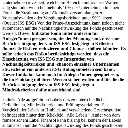
Unternehmen investiert, welche im Bereich kontroverser Waffen
tätig sind oder wenn bei mehr als 10% der Unternehmen in einem
Fonds die Zustimmung auf Aktionärsversammlungen zu
Vorstandswahlen oder Vergütungsberichten unter 90% liegen.
(Quelle: ISS ESG) Von der Prime-Auszeichnung kann jedoch nicht
automatisch auf die Nachhaltigkeitswirkung des Fonds geschlossen
werden.
Dieser Indikator kann unter anderem für
Anleger*innen geeignet sein, die der Meinung sind, dass eine
Berücksichtigung der von ISS ESG festgelegten Kriterien
finanzielle Risiken reduzieren und Chance erhöhen könnten. Es
sollte jedoch das Risiko berücksichtigt werden, dass die
Einschätzung von ISS ESG zur Integration von
Nachhaltigkeitsrisiken und -chancen einzelner Unternehmen
abweichend von anderen ESG Ratinganbietern sein kann.
Dieser Indikator kann auch für Anleger*innen geeignet sein,
die im Einklang mit ihren Werten stehen wollen und für die die
Berücksichtigung der von ISS ESG festgelegten
Mindestkriterien dafür ausreichend sind.
Labels
: Alle aufgeführten Labels nutzen unterschiedliche
Definitionen, Mindestkriterien und Prüfungsverfahren. Ein
Vergleich der Labels in Hinblick auf verschiedene Gesichtspunkte
befindet sich hinter dem Klickfeld "Alle Labels". Außer von dem
französischem Label Finansol kann bislang bei keinem der Labels
automatisch auf die Nachhaltigkeitswirkung des Fonds geschlossen