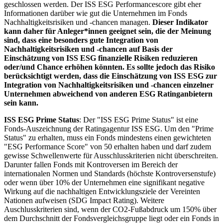
geschlossen werden. Der ISS ESG Performancescore gibt eher
Informationen darüber wie gut die Unternehmen im Fonds
Nachhaltigkeitsrisiken und -chancen managen.
Dieser Indikator
kann daher für Anleger*innen geeignet sein, die der Meinung
sind, dass eine besonders gute Integration von
Nachhaltigkeitsrisiken und -chancen auf Basis der
Einschätzung von ISS ESG finanzielle Risiken reduzieren
oder/und Chance erhöhen könnten. Es sollte jedoch das Risiko
berücksichtigt werden, dass die Einschätzung von ISS ESG zur
Integration von Nachhaltigkeitsrisiken und -chancen einzelner
Unternehmen abweichend von anderen ESG Ratinganbietern
sein kann.
ISS ESG Prime Status
: Der "ISS ESG Prime Status" ist eine
Fonds-Auszeichnung der Ratingagentur ISS ESG. Um den "Prime
Status" zu erhalten, muss ein Fonds mindestens einen gewichteten
"ESG Performance Score" von 50 erhalten haben und darf zudem
gewisse Schwellenwerte für Ausschlusskriterien nicht überschreiten.
Darunter fallen Fonds mit Kontroversen im Bereich der
internationalen Normen und Standards (höchste Kontroversenstufe)
oder wenn über 10% der Unternehmen eine signifikant negative
Wirkung auf die nachhaltigen Entwicklungsziele der Vereinten
Nationen aufweisen (SDG Impact Rating). Weitere
Auschlusskriterien sind, wenn der CO2-Fußabdruck um 150% über
dem Durchschnitt der Fondsvergleichsgruppe liegt oder ein Fonds in