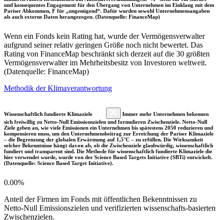
und konsequentes Engagement für den Übergang von Unternehmen im Einklang mit dem
Pariser Abkommen, F für „ungenügend“. Dafür wurden sowohl Unternehmensangaben
als auch externe Daten herangezogen. (Datenquelle: FinanceMap)
Wenn ein Fonds kein Rating hat, wurde der Vermögensverwalter
aufgrund seiner relativ geringen Größe noch nicht bewertet. Das
Rating von FinanceMap beschränkt sich derzeit auf die 30 größten
Vermögensverwalter im Mehrheitsbesitz von Investoren weltweit.
(Datenquelle: FinanceMap)
Methodik der Klimaverantwortung
Wissenschaftlich fundierte Klimaziele
Immer mehr Unternehmen bekennen
sich freiwillig zu Netto-Null Emissionszielen und formulieren Zwischenziele. Netto-Null
Ziele geben an, wie viele Emissionen ein Unternehmen bis spätestens 2050 reduzieren und
kompensieren muss, um den Unternehmensbeitrag zur Erreichung der Pariser Klimaziele
– die Begrenzung der globalen Erwärmung auf 1,5°C – zu erfüllen. Die Wirksamkeit
solcher Bekenntnisse hängt davon ab, ob die Zwischenziele glaubwürdig, wissenschaftlich
fundiert und transparent sind. Die Methode für wissenschaftlich fundierte Klimaziele die
hier verwendet wurde, wurde von der Science Based Targets Initiative (SBTi) entwickelt.
(Datenquelle: Science Based Target Initiative).
0.00%
Anteil der Firmen im Fonds mit öffentlichen Bekenntnissen zu
Netto-Null Emissionszielen und verifizierten wissenschafts-basierten
Zwischenzielen.