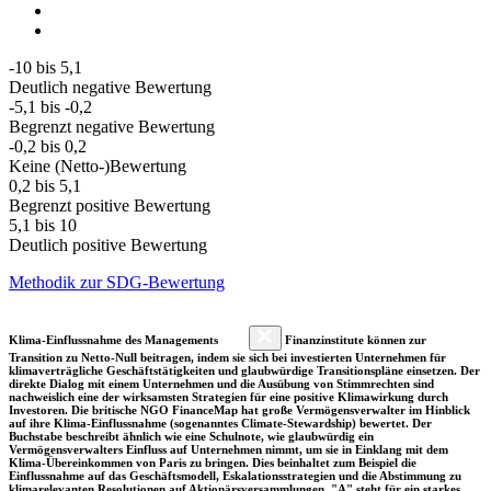
-10 bis 5,1
Deutlich negative Bewertung
-5,1 bis -0,2
Begrenzt negative Bewertung
-0,2 bis 0,2
Keine (Netto-)Bewertung
0,2 bis 5,1
Begrenzt positive Bewertung
5,1 bis 10
Deutlich positive Bewertung
Methodik zur SDG-Bewertung
Klima-Einflussnahme des Managements
Finanzinstitute können zur
Transition zu Netto-Null beitragen, indem sie sich bei investierten Unternehmen für
klimaverträgliche Geschäftstätigkeiten und glaubwürdige Transitionspläne einsetzen. Der
direkte Dialog mit einem Unternehmen und die Ausübung von Stimmrechten sind
nachweislich eine der wirksamsten Strategien für eine positive Klimawirkung durch
Investoren. Die britische NGO FinanceMap hat große Vermögensverwalter im Hinblick
auf ihre Klima-Einflussnahme (sogenanntes Climate-Stewardship) bewertet. Der
Buchstabe beschreibt ähnlich wie eine Schulnote, wie glaubwürdig ein
Vermögensverwalters Einfluss auf Unternehmen nimmt, um sie in Einklang mit dem
Klima-Übereinkommen von Paris zu bringen. Dies beinhaltet zum Beispiel die
Einflussnahme auf das Geschäftsmodell, Eskalationsstrategien und die Abstimmung zu
klimarelevanten Resolutionen auf Aktionärsversammlungen. "A" steht für ein starkes