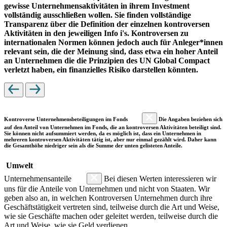
gewisse Unternehmensaktivitäten in ihrem Investment
vollständig ausschließen wollen. Sie finden vollständige
Transparenz über die Definition der einzelnen kontroversen
Aktivitäten in den jeweiligen Info i's. Kontroversen zu
internationalen Normen können jedoch auch für Anleger*innen
relevant sein, die der Meinung sind, dass etwa ein hoher Anteil
an Unternehmen die die Prinzipien des UN Global Compact
verletzt haben, ein finanzielles Risiko darstellen könnten.
Kontroverse Unternehmensbeteiligungen im Fonds
Die Angaben beziehen sich
auf den Anteil von Unternehmen im Fonds, die an kontroversen Aktivitäten beteiligt sind.
Sie können nicht aufsummiert werden, da es möglich ist, dass ein Unternehmen in
mehreren kontroversen Aktivitäten tätig ist, aber nur einmal gezählt wird. Daher kann
die Gesamthöhe niedriger sein als die Summe der unten gelisteten Anteile.
Umwelt
Unternehmensanteile
Bei diesen Werten interessieren wir
uns für die Anteile von Unternehmen und nicht von Staaten. Wir
geben also an, in welchen Kontroversen Unternehmen durch ihre
Geschäftstätigkeit vertreten sind, teilweise durch die Art und Weise,
wie sie Geschäfte machen oder geleitet werden, teilweise durch die
Art und Weise, wie sie Geld verdienen.