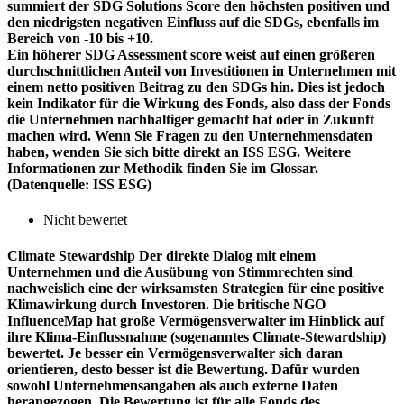
summiert der SDG Solutions Score den höchsten positiven und
den niedrigsten negativen Einfluss auf die SDGs, ebenfalls im
Bereich von -10 bis +10.
Ein höherer SDG Assessment score weist auf einen größeren
durchschnittlichen Anteil von Investitionen in Unternehmen mit
einem netto positiven Beitrag zu den SDGs hin. Dies ist jedoch
kein Indikator für die Wirkung des Fonds, also dass der Fonds
die Unternehmen nachhaltiger gemacht hat oder in Zukunft
machen wird. Wenn Sie Fragen zu den Unternehmensdaten
haben, wenden Sie sich bitte direkt an ISS ESG. Weitere
Informationen zur Methodik finden Sie im Glossar.
(Datenquelle: ISS ESG)
Nicht bewertet
Climate Stewardship
Der direkte Dialog mit einem
Unternehmen und die Ausübung von Stimmrechten sind
nachweislich eine der wirksamsten Strategien für eine positive
Klimawirkung durch Investoren. Die britische NGO
InfluenceMap hat große Vermögensverwalter im Hinblick auf
ihre Klima-Einflussnahme (sogenanntes Climate-Stewardship)
bewertet. Je besser ein Vermögensverwalter sich daran
orientieren, desto besser ist die Bewertung. Dafür wurden
sowohl Unternehmensangaben als auch externe Daten
herangezogen. Die Bewertung ist für alle Fonds des