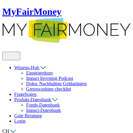
MyFairMoney
Wissens-Hub
Einsteigerkurs
Impact Investing Podcast
Doku: Nachhaltige Geldanlagen
Greenwashing checklist
Fragebogen
Produkt-Datenbank
Fonds-Datenbank
Impact-Datenbank
Gute Beratung
Login
CH