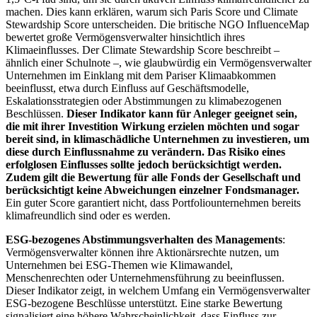
machen. Dies kann erklären, warum sich Paris Score und Climate
Stewardship Score unterscheiden. Die britische NGO InfluenceMap
bewertet große Vermögensverwalter hinsichtlich ihres
Klimaeinflusses. Der Climate Stewardship Score beschreibt –
ähnlich einer Schulnote –, wie glaubwürdig ein Vermögensverwalter
Unternehmen im Einklang mit dem Pariser Klimaabkommen
beeinflusst, etwa durch Einfluss auf Geschäftsmodelle,
Eskalationsstrategien oder Abstimmungen zu klimabezogenen
Beschlüssen.
Dieser Indikator kann für Anleger geeignet sein,
die mit ihrer Investition Wirkung erzielen möchten und sogar
bereit sind, in klimaschädliche Unternehmen zu investieren, um
diese durch Einflussnahme zu verändern. Das Risiko eines
erfolglosen Einflusses sollte jedoch berücksichtigt werden.
Zudem gilt die Bewertung für alle Fonds der Gesellschaft und
berücksichtigt keine Abweichungen einzelner Fondsmanager.
Ein guter Score garantiert nicht, dass Portfoliounternehmen bereits
klimafreundlich sind oder es werden.
ESG-bezogenes Abstimmungsverhalten des Managements
:
Vermögensverwalter können ihre Aktionärsrechte nutzen, um
Unternehmen bei ESG-Themen wie Klimawandel,
Menschenrechten oder Unternehmensführung zu beeinflussen.
Dieser Indikator zeigt, in welchem Umfang ein Vermögensverwalter
ESG-bezogene Beschlüsse unterstützt. Eine starke Bewertung
signalisiert eine höhere Wahrscheinlichkeit, dass Einfluss zur