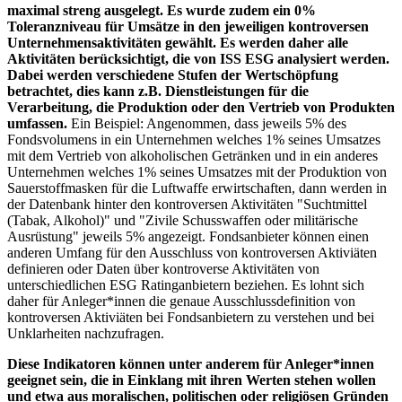
maximal streng ausgelegt. Es wurde zudem ein 0%
Toleranzniveau für Umsätze in den jeweiligen kontroversen
Unternehmensaktivitäten gewählt. Es werden daher alle
Aktivitäten berücksichtigt, die von ISS ESG analysiert werden.
Dabei werden verschiedene Stufen der Wertschöpfung
betrachtet, dies kann z.B. Dienstleistungen für die
Verarbeitung, die Produktion oder den Vertrieb von Produkten
umfassen.
Ein Beispiel: Angenommen, dass jeweils 5% des
Fondsvolumens in ein Unternehmen welches 1% seines Umsatzes
mit dem Vertrieb von alkoholischen Getränken und in ein anderes
Unternehmen welches 1% seines Umsatzes mit der Produktion von
Sauerstoffmasken für die Luftwaffe erwirtschaften, dann werden in
der Datenbank hinter den kontroversen Aktivitäten "Suchtmittel
(Tabak, Alkohol)" und "Zivile Schusswaffen oder militärische
Ausrüstung" jeweils 5% angezeigt. Fondsanbieter können einen
anderen Umfang für den Ausschluss von kontroversen Aktiviäten
definieren oder Daten über kontroverse Aktivitäten von
unterschiedlichen ESG Ratinganbietern beziehen. Es lohnt sich
daher für Anleger*innen die genaue Ausschlussdefinition von
kontroversen Aktiviäten bei Fondsanbietern zu verstehen und bei
Unklarheiten nachzufragen.
Diese Indikatoren können unter anderem für Anleger*innen
geeignet sein, die in Einklang mit ihren Werten stehen wollen
und etwa aus moralischen, politischen oder religiösen Gründen