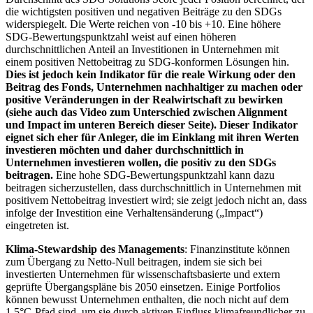
die wichtigsten positiven und negativen Beiträge zu den SDGs
widerspiegelt. Die Werte reichen von -10 bis +10. Eine höhere
SDG-Bewertungspunktzahl weist auf einen höheren
durchschnittlichen Anteil an Investitionen in Unternehmen mit
einem positiven Nettobeitrag zu SDG-konformen Lösungen hin.
Dies ist jedoch kein Indikator für die reale Wirkung oder den
Beitrag des Fonds, Unternehmen nachhaltiger zu machen oder
positive Veränderungen in der Realwirtschaft zu bewirken
(siehe auch das Video zum Unterschied zwischen Alignment
und Impact im unteren Bereich dieser Seite). Dieser Indikator
eignet sich eher für Anleger, die im Einklang mit ihren Werten
investieren möchten und daher durchschnittlich in
Unternehmen investieren wollen, die positiv zu den SDGs
beitragen.
Eine hohe SDG-Bewertungspunktzahl kann dazu
beitragen sicherzustellen, dass durchschnittlich in Unternehmen mit
positivem Nettobeitrag investiert wird; sie zeigt jedoch nicht an, dass
infolge der Investition eine Verhaltensänderung („Impact“)
eingetreten ist.
Klima-Stewardship des Managements
: Finanzinstitute können
zum Übergang zu Netto-Null beitragen, indem sie sich bei
investierten Unternehmen für wissenschaftsbasierte und extern
geprüfte Übergangspläne bis 2050 einsetzen. Einige Portfolios
können bewusst Unternehmen enthalten, die noch nicht auf dem
1,5°C-Pfad sind, um sie durch aktiven Einfluss klimafreundlicher zu