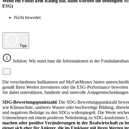
Wenn ein Fonds kein Rating hat, dann wurden die benötigten Sc
ESG)
Nicht bewertet
Tipp
Sektion: Wie nutzt man die Informationen in der Fondsdatenba
Die verschiedenen Indikatoren auf MyFairMoney bieten unterschiedlich
gemäß Ihren Werten investieren oder die ESG-Performance bewerten mö
Sie dabei unterstützen, fundierte und sinnvolle Anlageentscheidungen 
SDG-Bewertungspunktzahl
: Die SDG-Bewertungspunktzahl bewerte
wie Klimaschutz, sauberes Wasser oder hochwertige Bildung, übereins
und negativen Beiträge zu den SDGs widerspiegelt. Die Werte reiche
Unternehmen mit einem positiven Nettobeitrag zu SDG-konformen 
machen oder positive Veränderungen in der Realwirtschaft zu be
eignet sich eher für Anleger, die im Einklang mit ihren Werten i