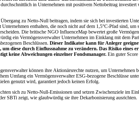
chschnittlich in Unternehmen mit positivem Nettobeitrag investiert wird
 Übergang zu Netto-Null beitragen, indem sie sich bei investierten Unt
 Unternehmen enthalten, die noch nicht auf dem 1,5°C-Pfad sind, um s
erscheiden. Die britische NGO InfluenceMap bewertet große Vermögensv
ubwürdig ein Vermögensverwalter Unternehmen im Einklang mit dem Pari
mabezogenen Beschlüssen.
Dieser Indikator kann für Anleger geeignet
n, um diese durch Einflussnahme zu verändern. Das Risiko eines er
ichtigt keine Abweichungen einzelner Fondsmanager.
Ein guter Score 
gensverwalter können ihre Aktionärsrechte nutzen, um Unternehmen
lchem Umfang ein Vermögensverwalter ESG-bezogene Beschlüsse unterstü
elen genutzt wird, garantiert jedoch keinen Erfolg.
chten sich zu Netto-Null-Emissionen und setzen Zwischenziele im Eink
der SBTi zeigt, wie glaubwürdig sie ihre Dekarbonisierung ausrichten.