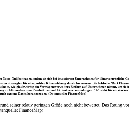
u Netto-Null beitragen, indem sie sich bei investierten Unternehmen für klimaverträgliche Ge
sten Strategien für eine positive Klimawirkung durch Investoren. Die britische NGO Fina
chulnote, wie glaubwürdig ein Vermögensverwalters Einfluss auf Unternehmen nimmt, um sie
immung zu klimarelevanten Resolutionen auf Aktionärsversammlungen. "A" steht für ein sta
uch externe Daten herangezogen. (Datenquelle: FinanceMap)
nd seiner relativ geringen Größe noch nicht bewertet. Das Rating von
atenquelle: FinanceMap)