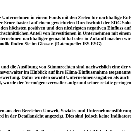
e Unternehmen in einem Fonds mit den Zielen für nachhaltige En
er Score basiert auf einem gewichteten Durchschnitt der SDG Solu
n höchsten positiven und den niedrigsten negativen Einfluss auf 
schnittlichen Anteil von Investitionen in Unternehmen mit einem n
 Unternehmen nachhaltiger gemacht hat oder in Zukunft machen 
hodik finden Sie im Glossar. (Datenquelle: ISS ESG)
und die Ausübung von Stimmrechten sind nachweislich eine der w
sverwalter im Hinblick auf ihre Klima-Einflussnahme (sogenanntes
ie Bewertung. Dafür wurden sowohl Unternehmensangaben als auch e
t, wurde der Vermögensverwalter aufgrund seiner relativ geringe
n aus den Bereichen Umwelt, Soziales und Unternehmensführung mi
d in der Detailansicht angezeigt. Dies sind jedoch keine Indikat