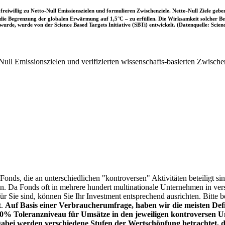
iwillig zu Netto-Null Emissionszielen und formulieren Zwischenziele. Netto-Null Ziele geben
ie Begrenzung der globalen Erwärmung auf 1,5°C – zu erfüllen. Die Wirksamkeit solcher Beke
wurde, wurde von der Science Based Targets Initiative (SBTi) entwickelt. (Datenquelle: Scienc
ull Emissionszielen und verifizierten wissenschafts-basierten Zwische
onds, die an unterschiedlichen "kontroversen" Aktivitäten beteiligt sind
sen. Da Fonds oft in mehrere hundert multinationale Unternehmen in ver
 für Sie sind, können Sie Ihr Investment entsprechend ausrichten. Bitt
t.
Auf Basis einer Verbraucherumfrage, haben wir die meisten Defin
% Toleranzniveau für Umsätze in den jeweiligen kontroversen Un
Dabei werden verschiedene Stufen der Wertschöpfung betrachtet, di