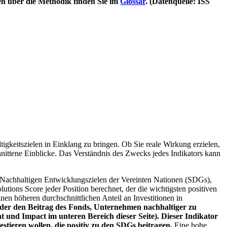
en über die Methodik finden Sie im
Glossar
. (Datenquelle: ISS
igkeitszielen in Einklang zu bringen. Ob Sie reale Wirkung erzielen,
nittene Einblicke. Das Verständnis des Zwecks jedes Indikators kann
Nachhaltigen Entwicklungszielen der Vereinten Nationen (SDGs),
ions Score jeder Position berechnet, der die wichtigsten positiven
n höheren durchschnittlichen Anteil an Investitionen in
 oder den Beitrag des Fonds, Unternehmen nachhaltiger zu
 und Impact im unteren Bereich dieser Seite). Dieser Indikator
stieren wollen, die positiv zu den SDGs beitragen.
Eine hohe