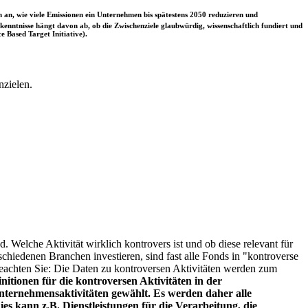
 an, wie viele Emissionen ein Unternehmen bis spätestens 2050 reduzieren und
nntnisse hängt davon ab, ob die Zwischenziele glaubwürdig, wissenschaftlich fundiert und
e Based Target Initiative).
nzielen.
. Welche Aktivität wirklich kontrovers ist und ob diese relevant für
schiedenen Branchen investieren, sind fast alle Fonds in "kontroverse
e beachten Sie: Die Daten zu kontroversen Aktivitäten werden zum
itionen für die kontroversen Aktivitäten in der
ternehmensaktivitäten gewählt. Es werden daher alle
es kann z.B. Dienstleistungen für die Verarbeitung, die