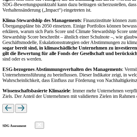
SDG-Bewertungspunktzahl kann dazu beitragen sicherzustellen, dass dur
Verhaltensänderung („Impact“) eingetreten ist.
Klima-Stewardship des Managements
: Finanzinstitute können zum
Übergangspläne bis 2050 einsetzen. Einige Portfolios können bewusst
erklären, warum sich Paris Score und Climate Stewardship Score unt
Stewardship Score beschreibt – ähnlich einer Schulnote –, wie gla
Geschäftsmodelle, Eskalationsstrategien oder Abstimmungen zu kli
sogar bereit sind, in klimaschädliche Unternehmen zu investiere
gilt die Bewertung für alle Fonds der Gesellschaft und berücks
sind oder es werden.
ESG-bezogenes Abstimmungsverhalten des Managements
: Vermö
Unternehmensführung zu beeinflussen. Dieser Indikator zeigt, in we
Wahrscheinlichkeit, dass Einfluss zur Förderung von Nachhaltigkeitszi
Wissenschaftsbasierte Klimaziele
: Immer mehr Unternehmen verpfli
Ziels. Der Anteil der Unternehmen mit validierten Zielen im Rahmen 
SDG Assessment