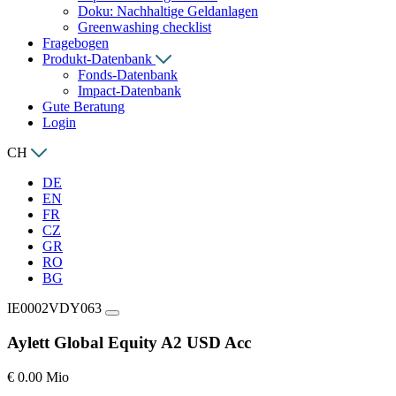
Doku: Nachhaltige Geldanlagen
Greenwashing checklist
Fragebogen
Produkt-Datenbank
Fonds-Datenbank
Impact-Datenbank
Gute Beratung
Login
CH
DE
EN
FR
CZ
GR
RO
BG
IE0002VDY063
Aylett Global Equity A2 USD Acc
€ 0.00 Mio