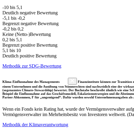
-10 bis 5,1
Deutlich negative Bewertung
-5,1 bis -0,2
Begrenzt negative Bewertung
-0,2 bis 0,2
Keine (Netto-)Bewertung
0,2 bis 5,1
Begrenzt positive Bewertung
5,1 bis 10
Deutlich positive Bewertung
Methodik zur SDG-Bewertung
Klima-Einflussnahme des Managements
Finanzinstitute können zur Transition z
einem Unternehmen und die Ausübung von Stimmrechten sind nachweislich eine der wirksam
(sogenanntes Climate-Stewardship) bewertet. Der Buchstabe beschreibt ähnlich wie eine S
Beispiel die Einflussnahme auf das Geschäftsmodell, Eskalationsstrategien und die Abst
Pariser Abkommen, F für „ungenügend“. Dafür wurden sowohl Unternehmensangaben als a
Wenn ein Fonds kein Rating hat, wurde der Vermögensverwalter aufgru
Vermögensverwalter im Mehrheitsbesitz von Investoren weltweit. (D
Methodik der Klimaverantwortung