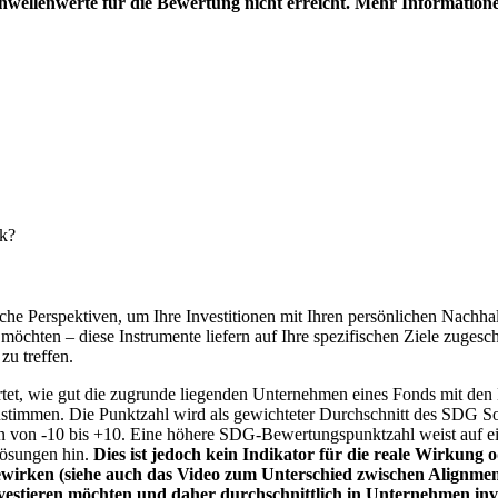
hwellenwerte für die Bewertung nicht erreicht. Mehr Information
nk?
e Perspektiven, um Ihre Investitionen mit Ihren persönlichen Nachhalt
chten – diese Instrumente liefern auf Ihre spezifischen Ziele zugesch
zu treffen.
t, wie gut die zugrunde liegenden Unternehmen eines Fonds mit den 
timmen. Die Punktzahl wird als gewichteter Durchschnitt des SDG Solut
n von -10 bis +10. Eine höhere SDG-Bewertungspunktzahl weist auf eine
Lösungen hin.
Dies ist jedoch kein Indikator für die reale Wirkung
wirken (siehe auch das Video zum Unterschied zwischen Alignment
nvestieren möchten und daher durchschnittlich in Unternehmen inve