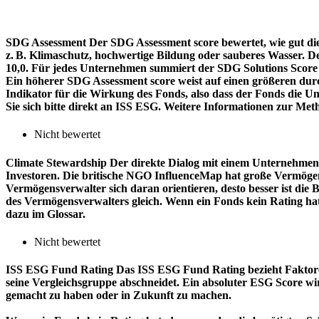
SDG Assessment
Der SDG Assessment score bewertet, wie gut di
z. B. Klimaschutz, hochwertige Bildung oder sauberes Wasser. D
10,0. Für jedes Unternehmen summiert der SDG Solutions Score de
Ein höherer SDG Assessment score weist auf einen größeren durch
Indikator für die Wirkung des Fonds, also dass der Fonds die
Sie sich bitte direkt an ISS ESG. Weitere Informationen zur Met
Nicht bewertet
Climate Stewardship
Der direkte Dialog mit einem Unternehmen 
Investoren. Die britische NGO InfluenceMap hat große Vermögen
Vermögensverwalter sich daran orientieren, desto besser ist d
des Vermögensverwalters gleich. Wenn ein Fonds kein Rating ha
dazu im Glossar.
Nicht bewertet
ISS ESG Fund Rating
Das ISS ESG Fund Rating bezieht Faktore
seine Vergleichsgruppe abschneidet. Ein absoluter ESG Score wir
gemacht zu haben oder in Zukunft zu machen.