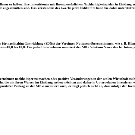
en zu helfen, Ihre Investitionen mit Ihren persönlichen Nachhaltigkeitszielen in Einklang zu
le zugeschnitten sind. Das Verständnis des Zwecks jedes Indikators kann Sie dabei unterstützen
 für nachhaltige Entwicklung (SDGs) der Vereinten Nationen übereinstimmen, wie z. B. Klim
n -10,0 bis 10,0. Für jedes Unternehmen summiert der SDG Solutions Score den höchsten posi
Unternehmen nachhaltiger zu machen oder positive Veränderungen in der realen Wirtschaft zu
 sein, die mit ihren Werten im Einklang stehen möchten und daher in Unternehmen investieren
positiven Beitrag zu den SDGs investiert wird; er zeigt jedoch nicht an, dass infolge der In