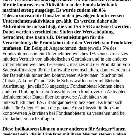
für die kontroversen Aktivitäten in der Fondsdatenbank
maximal streng ausgelegt. Es wurde zudem ein 0%
Toleranzniveau für Umsätze in den jeweiligen kontroversen
Unternehmensaktivitäten gewählt. Es werden daher alle
Aktivitäten berücksichtigt, die von ISS ESG analysiert werden.
Dabei werden verschiedene Stufen der Wertschöpfung
betrachtet, dies kann z.B. Dienstleistungen für die
Verarbeitung, die Produktion oder den Vertrieb von Produkten
umfassen.
Ein Beispiel: Angenommen, dass jeweils 5% des
Fondsvolumens in ein Unternehmen welches 1% seines Umsatzes
mit dem Vertrieb von alkoholischen Getränken und in ein anderes
Unternehmen welches 1% seines Umsatzes mit der Produktion von
Sauerstoffmasken für die Luftwaffe erwirtschaften, dann werden in
der Datenbank hinter den kontroversen Aktivitäten "Suchtmittel
(Tabak, Alkohol)" und "Zivile Schusswaffen oder militärische
Ausrüstung" jeweils 5% angezeigt. Fondsanbieter können einen
anderen Umfang für den Ausschluss von kontroversen Aktiviäten
definieren oder Daten über kontroverse Aktivitäten von
unterschiedlichen ESG Ratinganbietern beziehen. Es lohnt sich
daher für Anleger*innen die genaue Ausschlussdefinition von
kontroversen Aktiviäten bei Fondsanbietern zu verstehen und bei
Unklarheiten nachzufragen.
Diese Indikatoren können unter anderem für Anleger*innen
geeignet sein, die in Einklang mit ihren Werten stehen wollen