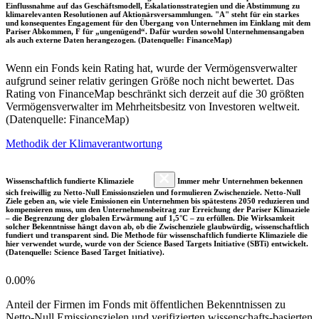
Einflussnahme auf das Geschäftsmodell, Eskalationsstrategien und die Abstimmung zu
klimarelevanten Resolutionen auf Aktionärsversammlungen. "A" steht für ein starkes
und konsequentes Engagement für den Übergang von Unternehmen im Einklang mit dem
Pariser Abkommen, F für „ungenügend“. Dafür wurden sowohl Unternehmensangaben
als auch externe Daten herangezogen. (Datenquelle: FinanceMap)
Wenn ein Fonds kein Rating hat, wurde der Vermögensverwalter
aufgrund seiner relativ geringen Größe noch nicht bewertet. Das
Rating von FinanceMap beschränkt sich derzeit auf die 30 größten
Vermögensverwalter im Mehrheitsbesitz von Investoren weltweit.
(Datenquelle: FinanceMap)
Methodik der Klimaverantwortung
Wissenschaftlich fundierte Klimaziele
Immer mehr Unternehmen bekennen
sich freiwillig zu Netto-Null Emissionszielen und formulieren Zwischenziele. Netto-Null
Ziele geben an, wie viele Emissionen ein Unternehmen bis spätestens 2050 reduzieren und
kompensieren muss, um den Unternehmensbeitrag zur Erreichung der Pariser Klimaziele
– die Begrenzung der globalen Erwärmung auf 1,5°C – zu erfüllen. Die Wirksamkeit
solcher Bekenntnisse hängt davon ab, ob die Zwischenziele glaubwürdig, wissenschaftlich
fundiert und transparent sind. Die Methode für wissenschaftlich fundierte Klimaziele die
hier verwendet wurde, wurde von der Science Based Targets Initiative (SBTi) entwickelt.
(Datenquelle: Science Based Target Initiative).
0.00%
Anteil der Firmen im Fonds mit öffentlichen Bekenntnissen zu
Netto-Null Emissionszielen und verifizierten wissenschafts-basierten