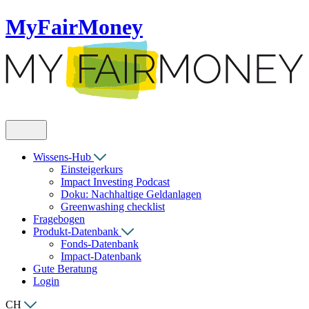
MyFairMoney
Wissens-Hub
Einsteigerkurs
Impact Investing Podcast
Doku: Nachhaltige Geldanlagen
Greenwashing checklist
Fragebogen
Produkt-Datenbank
Fonds-Datenbank
Impact-Datenbank
Gute Beratung
Login
CH