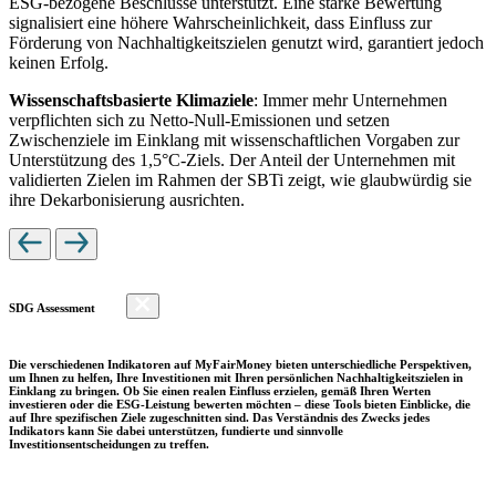
ESG-bezogene Beschlüsse unterstützt. Eine starke Bewertung
signalisiert eine höhere Wahrscheinlichkeit, dass Einfluss zur
Förderung von Nachhaltigkeitszielen genutzt wird, garantiert jedoch
keinen Erfolg.
Wissenschaftsbasierte Klimaziele
: Immer mehr Unternehmen
verpflichten sich zu Netto-Null-Emissionen und setzen
Zwischenziele im Einklang mit wissenschaftlichen Vorgaben zur
Unterstützung des 1,5°C-Ziels. Der Anteil der Unternehmen mit
validierten Zielen im Rahmen der SBTi zeigt, wie glaubwürdig sie
ihre Dekarbonisierung ausrichten.
SDG Assessment
Die verschiedenen Indikatoren auf MyFairMoney bieten unterschiedliche Perspektiven,
um Ihnen zu helfen, Ihre Investitionen mit Ihren persönlichen Nachhaltigkeitszielen in
Einklang zu bringen. Ob Sie einen realen Einfluss erzielen, gemäß Ihren Werten
investieren oder die ESG-Leistung bewerten möchten – diese Tools bieten Einblicke, die
auf Ihre spezifischen Ziele zugeschnitten sind. Das Verständnis des Zwecks jedes
Indikators kann Sie dabei unterstützen, fundierte und sinnvolle
Investitionsentscheidungen zu treffen.