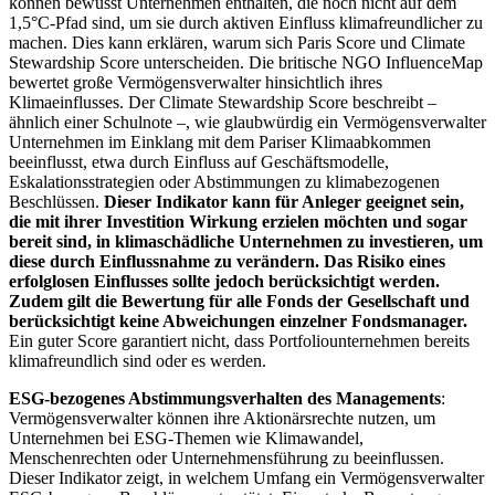
können bewusst Unternehmen enthalten, die noch nicht auf dem
1,5°C-Pfad sind, um sie durch aktiven Einfluss klimafreundlicher zu
machen. Dies kann erklären, warum sich Paris Score und Climate
Stewardship Score unterscheiden. Die britische NGO InfluenceMap
bewertet große Vermögensverwalter hinsichtlich ihres
Klimaeinflusses. Der Climate Stewardship Score beschreibt –
ähnlich einer Schulnote –, wie glaubwürdig ein Vermögensverwalter
Unternehmen im Einklang mit dem Pariser Klimaabkommen
beeinflusst, etwa durch Einfluss auf Geschäftsmodelle,
Eskalationsstrategien oder Abstimmungen zu klimabezogenen
Beschlüssen.
Dieser Indikator kann für Anleger geeignet sein,
die mit ihrer Investition Wirkung erzielen möchten und sogar
bereit sind, in klimaschädliche Unternehmen zu investieren, um
diese durch Einflussnahme zu verändern. Das Risiko eines
erfolglosen Einflusses sollte jedoch berücksichtigt werden.
Zudem gilt die Bewertung für alle Fonds der Gesellschaft und
berücksichtigt keine Abweichungen einzelner Fondsmanager.
Ein guter Score garantiert nicht, dass Portfoliounternehmen bereits
klimafreundlich sind oder es werden.
ESG-bezogenes Abstimmungsverhalten des Managements
:
Vermögensverwalter können ihre Aktionärsrechte nutzen, um
Unternehmen bei ESG-Themen wie Klimawandel,
Menschenrechten oder Unternehmensführung zu beeinflussen.
Dieser Indikator zeigt, in welchem Umfang ein Vermögensverwalter