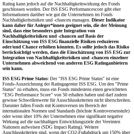
Rating kann jedoch auf die Nachhaltigkeitswirkung des Fonds
geschlossen werden. Der ISS ESG Performancescore gibt eher
Informationen darüber wie gut die Unternehmen im Fonds
Nachhaltigkeitsrisiken und -chancen managen.
Dieser Indikator
kann daher für Anleger*innen geeignet sein, die der Meinung
sind, dass eine besonders gute Integration von
Nachhaltigkeitsrisiken und -chancen auf Basis der
Einschätzung von ISS ESG finanzielle Risiken reduzieren
oder/und Chance erhöhen könnten. Es sollte jedoch das Risiko
berücksichtigt werden, dass die Einschätzung von ISS ESG zur
Integration von Nachhaltigkeitsrisiken und -chancen einzelner
Unternehmen abweichend von anderen ESG Ratinganbietern
sein kann.
ISS ESG Prime Status
: Der "ISS ESG Prime Status" ist eine
Fonds-Auszeichnung der Ratingagentur ISS ESG. Um den "Prime
Status" zu erhalten, muss ein Fonds mindestens einen gewichteten
"ESG Performance Score" von 50 erhalten haben und darf zudem
gewisse Schwellenwerte für Ausschlusskriterien nicht überschreiten.
Darunter fallen Fonds mit Kontroversen im Bereich der
internationalen Normen und Standards (höchste Kontroversenstufe)
oder wenn über 10% der Unternehmen eine signifikant negative
Wirkung auf die nachhaltigen Entwicklungsziele der Vereinten
Nationen aufweisen (SDG Impact Rating). Weitere
Auschlusskriterien sind, wenn der CO2-Fußabdruck um 150% über