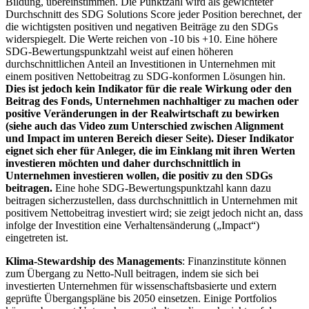
Bildung, übereinstimmen. Die Punktzahl wird als gewichteter
Durchschnitt des SDG Solutions Score jeder Position berechnet, der
die wichtigsten positiven und negativen Beiträge zu den SDGs
widerspiegelt. Die Werte reichen von -10 bis +10. Eine höhere
SDG-Bewertungspunktzahl weist auf einen höheren
durchschnittlichen Anteil an Investitionen in Unternehmen mit
einem positiven Nettobeitrag zu SDG-konformen Lösungen hin.
Dies ist jedoch kein Indikator für die reale Wirkung oder den
Beitrag des Fonds, Unternehmen nachhaltiger zu machen oder
positive Veränderungen in der Realwirtschaft zu bewirken
(siehe auch das Video zum Unterschied zwischen Alignment
und Impact im unteren Bereich dieser Seite). Dieser Indikator
eignet sich eher für Anleger, die im Einklang mit ihren Werten
investieren möchten und daher durchschnittlich in
Unternehmen investieren wollen, die positiv zu den SDGs
beitragen.
Eine hohe SDG-Bewertungspunktzahl kann dazu
beitragen sicherzustellen, dass durchschnittlich in Unternehmen mit
positivem Nettobeitrag investiert wird; sie zeigt jedoch nicht an, dass
infolge der Investition eine Verhaltensänderung („Impact“)
eingetreten ist.
Klima-Stewardship des Managements
: Finanzinstitute können
zum Übergang zu Netto-Null beitragen, indem sie sich bei
investierten Unternehmen für wissenschaftsbasierte und extern
geprüfte Übergangspläne bis 2050 einsetzen. Einige Portfolios