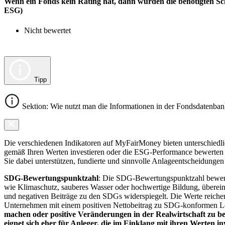
Wenn ein Fonds kein Rating hat, dann wurden die benötigten Sc
ESG)
Nicht bewertet
Tipp
Sektion: Wie nutzt man die Informationen in der Fondsdatenba
Die verschiedenen Indikatoren auf MyFairMoney bieten unterschiedlich
gemäß Ihren Werten investieren oder die ESG-Performance bewerten mö
Sie dabei unterstützen, fundierte und sinnvolle Anlageentscheidungen 
SDG-Bewertungspunktzahl
: Die SDG-Bewertungspunktzahl bewerte
wie Klimaschutz, sauberes Wasser oder hochwertige Bildung, übereins
und negativen Beiträge zu den SDGs widerspiegelt. Die Werte reiche
Unternehmen mit einem positiven Nettobeitrag zu SDG-konformen 
machen oder positive Veränderungen in der Realwirtschaft zu be
eignet sich eher für Anleger, die im Einklang mit ihren Werten i