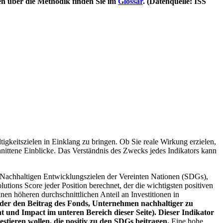
en über die Methodik finden Sie im
Glossar
. (Datenquelle: ISS
igkeitszielen in Einklang zu bringen. Ob Sie reale Wirkung erzielen,
nittene Einblicke. Das Verständnis des Zwecks jedes Indikators kann
Nachhaltigen Entwicklungszielen der Vereinten Nationen (SDGs),
ions Score jeder Position berechnet, der die wichtigsten positiven
n höheren durchschnittlichen Anteil an Investitionen in
 oder den Beitrag des Fonds, Unternehmen nachhaltiger zu
 und Impact im unteren Bereich dieser Seite). Dieser Indikator
stieren wollen, die positiv zu den SDGs beitragen.
Eine hohe