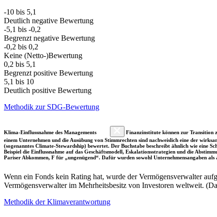
-10 bis 5,1
Deutlich negative Bewertung
-5,1 bis -0,2
Begrenzt negative Bewertung
-0,2 bis 0,2
Keine (Netto-)Bewertung
0,2 bis 5,1
Begrenzt positive Bewertung
5,1 bis 10
Deutlich positive Bewertung
Methodik zur SDG-Bewertung
Klima-Einflussnahme des Managements
Finanzinstitute können zur Transition z
einem Unternehmen und die Ausübung von Stimmrechten sind nachweislich eine der wirksam
(sogenanntes Climate-Stewardship) bewertet. Der Buchstabe beschreibt ähnlich wie eine S
Beispiel die Einflussnahme auf das Geschäftsmodell, Eskalationsstrategien und die Abst
Pariser Abkommen, F für „ungenügend“. Dafür wurden sowohl Unternehmensangaben als a
Wenn ein Fonds kein Rating hat, wurde der Vermögensverwalter aufgru
Vermögensverwalter im Mehrheitsbesitz von Investoren weltweit. (D
Methodik der Klimaverantwortung