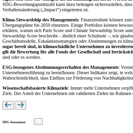
SDG-Bewertungspunktzahl kann dazu beitragen sicherzustellen, dass dur
Verhaltensänderung („Impact“) eingetreten ist.
Klima-Stewardship des Managements
: Finanzinstitute können zum
Übergangspläne bis 2050 einsetzen. Einige Portfolios können bewusst
erklären, warum sich Paris Score und Climate Stewardship Score unt
Stewardship Score beschreibt – ähnlich einer Schulnote –, wie gla
Geschäftsmodelle, Eskalationsstrategien oder Abstimmungen zu kli
sogar bereit sind, in klimaschädliche Unternehmen zu investiere
gilt die Bewertung für alle Fonds der Gesellschaft und berücks
sind oder es werden.
ESG-bezogenes Abstimmungsverhalten des Managements
: Vermö
Unternehmensführung zu beeinflussen. Dieser Indikator zeigt, in we
Wahrscheinlichkeit, dass Einfluss zur Förderung von Nachhaltigkeitszi
Wissenschaftsbasierte Klimaziele
: Immer mehr Unternehmen verpfli
Ziels. Der Anteil der Unternehmen mit validierten Zielen im Rahmen 
SDG Assessment