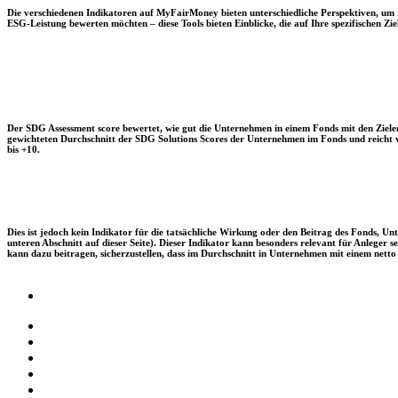
Die verschiedenen Indikatoren auf MyFairMoney bieten unterschiedliche Perspektiven, um Ihn
ESG-Leistung bewerten möchten – diese Tools bieten Einblicke, die auf Ihre spezifischen Zie
Der SDG Assessment score bewertet, wie gut die Unternehmen in einem Fonds mit den Zielen
gewichteten Durchschnitt der SDG Solutions Scores der Unternehmen im Fonds und reicht vo
bis +10.
Dies ist jedoch kein Indikator für die tatsächliche Wirkung oder den Beitrag des Fonds, 
unteren Abschnitt auf dieser Seite). Dieser Indikator kann besonders relevant für Anleger
kann dazu beitragen, sicherzustellen, dass im Durchschnitt in Unternehmen mit einem netto 