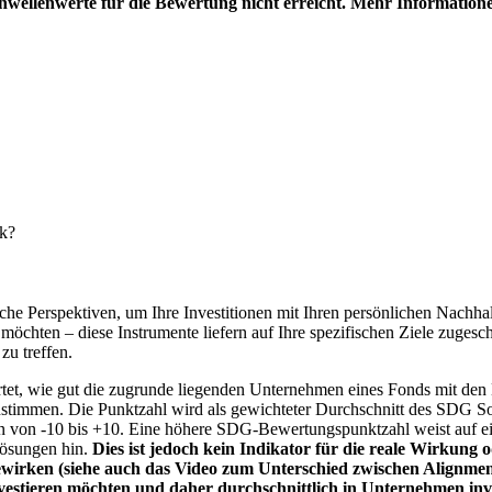
hwellenwerte für die Bewertung nicht erreicht. Mehr Information
nk?
e Perspektiven, um Ihre Investitionen mit Ihren persönlichen Nachhalt
chten – diese Instrumente liefern auf Ihre spezifischen Ziele zugesch
zu treffen.
t, wie gut die zugrunde liegenden Unternehmen eines Fonds mit den 
timmen. Die Punktzahl wird als gewichteter Durchschnitt des SDG Solut
n von -10 bis +10. Eine höhere SDG-Bewertungspunktzahl weist auf eine
Lösungen hin.
Dies ist jedoch kein Indikator für die reale Wirkung
wirken (siehe auch das Video zum Unterschied zwischen Alignment
nvestieren möchten und daher durchschnittlich in Unternehmen inve