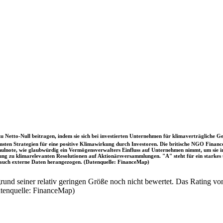
u Netto-Null beitragen, indem sie sich bei investierten Unternehmen für klimaverträgliche Ge
sten Strategien für eine positive Klimawirkung durch Investoren. Die britische NGO Fina
chulnote, wie glaubwürdig ein Vermögensverwalters Einfluss auf Unternehmen nimmt, um sie
immung zu klimarelevanten Resolutionen auf Aktionärsversammlungen. "A" steht für ein sta
uch externe Daten herangezogen. (Datenquelle: FinanceMap)
nd seiner relativ geringen Größe noch nicht bewertet. Das Rating von
atenquelle: FinanceMap)