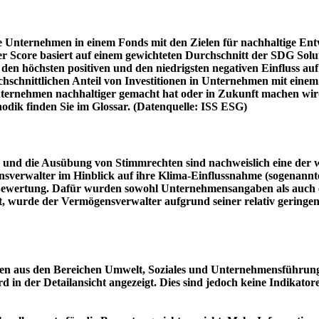
e Unternehmen in einem Fonds mit den Zielen für nachhaltige En
er Score basiert auf einem gewichteten Durchschnitt der SDG Solu
n höchsten positiven und den niedrigsten negativen Einfluss auf 
schnittlichen Anteil von Investitionen in Unternehmen mit einem n
 Unternehmen nachhaltiger gemacht hat oder in Zukunft machen 
hodik finden Sie im Glossar. (Datenquelle: ISS ESG)
und die Ausübung von Stimmrechten sind nachweislich eine der w
sverwalter im Hinblick auf ihre Klima-Einflussnahme (sogenanntes
ie Bewertung. Dafür wurden sowohl Unternehmensangaben als auch e
t, wurde der Vermögensverwalter aufgrund seiner relativ geringe
n aus den Bereichen Umwelt, Soziales und Unternehmensführung mi
d in der Detailansicht angezeigt. Dies sind jedoch keine Indikat