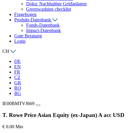
Doku: Nachhaltige Geldanlagen
Greenwashing checklist
Fragebogen
Produkt-Datenbank
Fonds-Datenbank
Impact-Datenbank
Gute Beratung
Login
CH
DE
EN
FR
CZ
GR
RO
BG
IE00BMTVJ669
T. Rowe Price Asian Equity (ex-Japan) A acc USD
€ 0.00 Mio