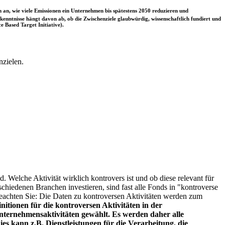
 an, wie viele Emissionen ein Unternehmen bis spätestens 2050 reduzieren und
nntnisse hängt davon ab, ob die Zwischenziele glaubwürdig, wissenschaftlich fundiert und
e Based Target Initiative).
nzielen.
. Welche Aktivität wirklich kontrovers ist und ob diese relevant für
schiedenen Branchen investieren, sind fast alle Fonds in "kontroverse
e beachten Sie: Die Daten zu kontroversen Aktivitäten werden zum
itionen für die kontroversen Aktivitäten in der
ternehmensaktivitäten gewählt. Es werden daher alle
es kann z.B. Dienstleistungen für die Verarbeitung, die