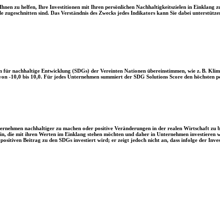
en zu helfen, Ihre Investitionen mit Ihren persönlichen Nachhaltigkeitszielen in Einklang zu
le zugeschnitten sind. Das Verständnis des Zwecks jedes Indikators kann Sie dabei unterstützen
 für nachhaltige Entwicklung (SDGs) der Vereinten Nationen übereinstimmen, wie z. B. Klim
n -10,0 bis 10,0. Für jedes Unternehmen summiert der SDG Solutions Score den höchsten posi
Unternehmen nachhaltiger zu machen oder positive Veränderungen in der realen Wirtschaft zu
 sein, die mit ihren Werten im Einklang stehen möchten und daher in Unternehmen investieren
positiven Beitrag zu den SDGs investiert wird; er zeigt jedoch nicht an, dass infolge der In