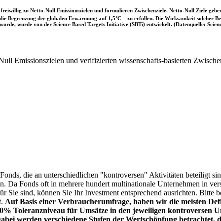
iwillig zu Netto-Null Emissionszielen und formulieren Zwischenziele. Netto-Null Ziele geben
ie Begrenzung der globalen Erwärmung auf 1,5°C – zu erfüllen. Die Wirksamkeit solcher Beke
wurde, wurde von der Science Based Targets Initiative (SBTi) entwickelt. (Datenquelle: Scienc
ull Emissionszielen und verifizierten wissenschafts-basierten Zwische
onds, die an unterschiedlichen "kontroversen" Aktivitäten beteiligt sind
sen. Da Fonds oft in mehrere hundert multinationale Unternehmen in ver
 für Sie sind, können Sie Ihr Investment entsprechend ausrichten. Bitt
t.
Auf Basis einer Verbraucherumfrage, haben wir die meisten Defin
% Toleranzniveau für Umsätze in den jeweiligen kontroversen Un
Dabei werden verschiedene Stufen der Wertschöpfung betrachtet, di