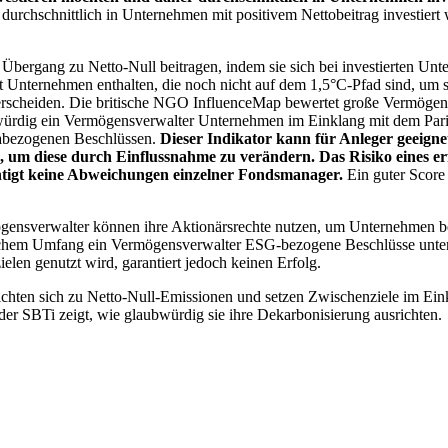
chschnittlich in Unternehmen mit positivem Nettobeitrag investiert wird
 Übergang zu Netto-Null beitragen, indem sie sich bei investierten Unt
 Unternehmen enthalten, die noch nicht auf dem 1,5°C-Pfad sind, um s
erscheiden. Die britische NGO InfluenceMap bewertet große Vermögensv
ubwürdig ein Vermögensverwalter Unternehmen im Einklang mit dem Pari
mabezogenen Beschlüssen.
Dieser Indikator kann für Anleger geeignet
n, um diese durch Einflussnahme zu verändern. Das Risiko eines er
ichtigt keine Abweichungen einzelner Fondsmanager.
Ein guter Score 
gensverwalter können ihre Aktionärsrechte nutzen, um Unternehmen
lchem Umfang ein Vermögensverwalter ESG-bezogene Beschlüsse unterstü
elen genutzt wird, garantiert jedoch keinen Erfolg.
chten sich zu Netto-Null-Emissionen und setzen Zwischenziele im Eink
der SBTi zeigt, wie glaubwürdig sie ihre Dekarbonisierung ausrichten.