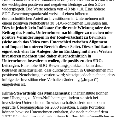
die wichtigsten positiven und negativen Beiträge zu den SDGs
widerspiegelt. Die Werte reichen von -10 bis +10. Eine höhere
SDG-Bewertungspunktzahl weist auf einen höheren
durchschnittlichen Anteil an Investitionen in Unternehmen mit
einem positiven Nettobeitrag zu SDG-konformen Lösungen hin.
Dies ist jedoch kein Indikator für die reale Wirkung oder den
Beitrag des Fonds, Unternehmen nachhaltiger zu machen oder
positive Veränderungen in der Realwirtschaft zu bewirken
(siehe auch das Video zum Unterschied zwischen Alignment
und Impact im unteren Bereich dieser Seite). Dieser Indikator
eignet sich eher für Anleger, die im Einklang mit ihren Werten
investieren möchten und daher durchschnittlich in
Unternehmen investieren wollen, die positiv zu den SDGs
beitragen.
Eine hohe SDG-Bewertungspunktzahl kann dazu
beitragen sicherzustellen, dass durchschnittlich in Unternehmen mit
positivem Nettobeitrag investiert wird; sie zeigt jedoch nicht an, dass
infolge der Investition eine Verhaltensänderung („Impact“)
eingetreten ist.
Klima-Stewardship des Managements
: Finanzinstitute können
zum Übergang zu Netto-Null beitragen, indem sie sich bei
investierten Unternehmen für wissenschaftsbasierte und extern
geprüfte Übergangspläne bis 2050 einsetzen. Einige Portfolios
können bewusst Unternehmen enthalten, die noch nicht auf dem
1,5°C-Pfad sind, um sie durch aktiven Einfluss klimafreundlicher zu