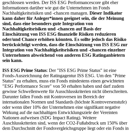
geschlossen werden. Der ISS ESG Performancescore gibt eher
Informationen darüber wie gut die Unternehmen im Fonds
Nachhaltigkeitsrisiken und -chancen managen.
Dieser Indikator
kann daher für Anleger*innen geeignet sein, die der Meinung
sind, dass eine besonders gute Integration von
Nachhaltigkeitsrisiken und -chancen auf Basis der
Einschätzung von ISS ESG finanzielle Risiken reduzieren
oder/und Chance erhöhen könnten. Es sollte jedoch das Risiko
berücksichtigt werden, dass die Einschätzung von ISS ESG zur
Integration von Nachhaltigkeitsrisiken und -chancen einzelner
Unternehmen abweichend von anderen ESG Ratinganbietern
sein kann.
ISS ESG Prime Status
: Der "ISS ESG Prime Status" ist eine
Fonds-Auszeichnung der Ratingagentur ISS ESG. Um den "Prime
Status" zu erhalten, muss ein Fonds mindestens einen gewichteten
"ESG Performance Score" von 50 erhalten haben und darf zudem
gewisse Schwellenwerte für Ausschlusskriterien nicht überschreiten.
Darunter fallen Fonds mit Kontroversen im Bereich der
internationalen Normen und Standards (höchste Kontroversenstufe)
oder wenn über 10% der Unternehmen eine signifikant negative
Wirkung auf die nachhaltigen Entwicklungsziele der Vereinten
Nationen aufweisen (SDG Impact Rating). Weitere
Auschlusskriterien sind, wenn der CO2-Fußabdruck um 150% über
dem Durchschnitt der Fondsvergleichsgruppe liegt oder ein Fonds in