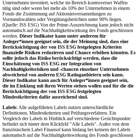
Unternehmen investiert, welche im Bereich kontroverser Waffen
tätig sind oder wenn bei mehr als 10% der Unternehmen in einem
Fonds die Zustimmung auf Aktionärsversammlungen zu
Vorstandswahlen oder Vergütungsberichten unter 90% liegen.
(Quelle: ISS ESG) Von der Prime-Auszeichnung kann jedoch nicht
automatisch auf die Nachhaltigkeitswirkung des Fonds geschlossen
werden.
Dieser Indikator kann unter anderem für
Anleger*innen geeignet sein, die der Meinung sind, dass eine
Berücksichtigung der von ISS ESG festgelegten Kriterien
finanzielle Risiken reduzieren und Chance erhöhen könnten. Es
sollte jedoch das Risiko berücksichtigt werden, dass die
Einschätzung von ISS ESG zur Integration von
Nachhaltigkeitsrisiken und -chancen einzelner Unternehmen
abweichend von anderen ESG Ratinganbietern sein kann.
Dieser Indikator kann auch für Anleger*innen geeignet sein,
die im Einklang mit ihren Werten stehen wollen und für die die
Berücksichtigung der von ISS ESG festgelegten
Mindestkriterien dafür ausreichend sind.
Labels
: Alle aufgeführten Labels nutzen unterschiedliche
Definitionen, Mindestkriterien und Prüfungsverfahren. Ein
Vergleich der Labels in Hinblick auf verschiedene Gesichtspunkte
befindet sich hinter dem Klickfeld "Alle Labels". Außer von dem
französischem Label Finansol kann bislang bei keinem der Labels
automatisch auf die Nachhaltigkeitswirkung des Fonds geschlossen