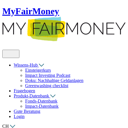
MyFairMoney
Wissens-Hub
Einsteigerkurs
Impact Investing Podcast
Doku: Nachhaltige Geldanlagen
Greenwashing checklist
Fragebogen
Produkt-Datenbank
Fonds-Datenbank
Impact-Datenbank
Gute Beratung
Login
CH