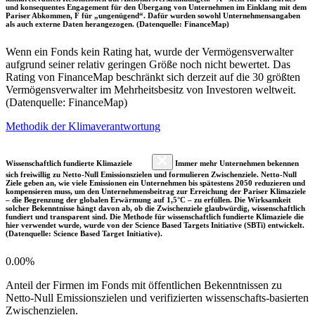
und konsequentes Engagement für den Übergang von Unternehmen im Einklang mit dem
Pariser Abkommen, F für „ungenügend“. Dafür wurden sowohl Unternehmensangaben
als auch externe Daten herangezogen. (Datenquelle: FinanceMap)
Wenn ein Fonds kein Rating hat, wurde der Vermögensverwalter
aufgrund seiner relativ geringen Größe noch nicht bewertet. Das
Rating von FinanceMap beschränkt sich derzeit auf die 30 größten
Vermögensverwalter im Mehrheitsbesitz von Investoren weltweit.
(Datenquelle: FinanceMap)
Methodik der Klimaverantwortung
Wissenschaftlich fundierte Klimaziele
Immer mehr Unternehmen bekennen
sich freiwillig zu Netto-Null Emissionszielen und formulieren Zwischenziele. Netto-Null
Ziele geben an, wie viele Emissionen ein Unternehmen bis spätestens 2050 reduzieren und
kompensieren muss, um den Unternehmensbeitrag zur Erreichung der Pariser Klimaziele
– die Begrenzung der globalen Erwärmung auf 1,5°C – zu erfüllen. Die Wirksamkeit
solcher Bekenntnisse hängt davon ab, ob die Zwischenziele glaubwürdig, wissenschaftlich
fundiert und transparent sind. Die Methode für wissenschaftlich fundierte Klimaziele die
hier verwendet wurde, wurde von der Science Based Targets Initiative (SBTi) entwickelt.
(Datenquelle: Science Based Target Initiative).
0.00%
Anteil der Firmen im Fonds mit öffentlichen Bekenntnissen zu
Netto-Null Emissionszielen und verifizierten wissenschafts-basierten
Zwischenzielen.