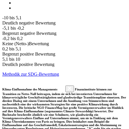
-10 bis 5,1
Deutlich negative Bewertung
-5,1 bis -0,2
Begrenzt negative Bewertung
-0,2 bis 0,2
Keine (Netto-)Bewertung
0,2 bis 5,1
Begrenzt positive Bewertung
5,1 bis 10
Deutlich positive Bewertung
Methodik zur SDG-Bewertung
Klima-Einflussnahme des Managements
Finanzinstitute können zur
Transition zu Netto-Null beitragen, indem sie sich bei investierten Unternehmen für
klimaverträgliche Geschäftstätigkeiten und glaubwürdige Transitionspläne einsetzen. Der
direkte Dialog mit einem Unternehmen und die Ausübung von Stimmrechten sind
nachweislich eine der wirksamsten Strategien für eine positive Klimawirkung durch
Investoren. Die britische NGO FinanceMap hat große Vermögensverwalter im Hinblick
auf ihre Klima-Einflussnahme (sogenanntes Climate-Stewardship) bewertet. Der
Buchstabe beschreibt ähnlich wie eine Schulnote, wie glaubwürdig ein
Vermögensverwalters Einfluss auf Unternehmen nimmt, um sie in Einklang mit dem
Klima-Übereinkommen von Paris zu bringen. Dies beinhaltet zum Beispiel die
Einflussnahme auf das Geschäftsmodell, Eskalationsstrategien und die Abstimmung zu
klimarelevanten Resolutionen auf Aktionärsversammlungen. "A" steht für ein starkes