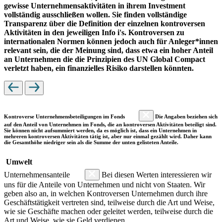
gewisse Unternehmensaktivitäten in ihrem Investment
vollständig ausschließen wollen. Sie finden vollständige
Transparenz über die Definition der einzelnen kontroversen
Aktivitäten in den jeweiligen Info i's. Kontroversen zu
internationalen Normen können jedoch auch für Anleger*innen
relevant sein, die der Meinung sind, dass etwa ein hoher Anteil
an Unternehmen die die Prinzipien des UN Global Compact
verletzt haben, ein finanzielles Risiko darstellen könnten.
Kontroverse Unternehmensbeteiligungen im Fonds
Die Angaben beziehen sich
auf den Anteil von Unternehmen im Fonds, die an kontroversen Aktivitäten beteiligt sind.
Sie können nicht aufsummiert werden, da es möglich ist, dass ein Unternehmen in
mehreren kontroversen Aktivitäten tätig ist, aber nur einmal gezählt wird. Daher kann
die Gesamthöhe niedriger sein als die Summe der unten gelisteten Anteile.
Umwelt
Unternehmensanteile
Bei diesen Werten interessieren wir
uns für die Anteile von Unternehmen und nicht von Staaten. Wir
geben also an, in welchen Kontroversen Unternehmen durch ihre
Geschäftstätigkeit vertreten sind, teilweise durch die Art und Weise,
wie sie Geschäfte machen oder geleitet werden, teilweise durch die
Art und Weise, wie sie Geld verdienen.