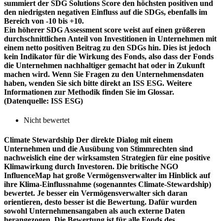
summiert der SDG Solutions Score den höchsten positiven und
den niedrigsten negativen Einfluss auf die SDGs, ebenfalls im
Bereich von -10 bis +10.
Ein höherer SDG Assessment score weist auf einen größeren
durchschnittlichen Anteil von Investitionen in Unternehmen mit
einem netto positiven Beitrag zu den SDGs hin. Dies ist jedoch
kein Indikator für die Wirkung des Fonds, also dass der Fonds
die Unternehmen nachhaltiger gemacht hat oder in Zukunft
machen wird. Wenn Sie Fragen zu den Unternehmensdaten
haben, wenden Sie sich bitte direkt an ISS ESG. Weitere
Informationen zur Methodik finden Sie im Glossar.
(Datenquelle: ISS ESG)
Nicht bewertet
Climate Stewardship
Der direkte Dialog mit einem
Unternehmen und die Ausübung von Stimmrechten sind
nachweislich eine der wirksamsten Strategien für eine positive
Klimawirkung durch Investoren. Die britische NGO
InfluenceMap hat große Vermögensverwalter im Hinblick auf
ihre Klima-Einflussnahme (sogenanntes Climate-Stewardship)
bewertet. Je besser ein Vermögensverwalter sich daran
orientieren, desto besser ist die Bewertung. Dafür wurden
sowohl Unternehmensangaben als auch externe Daten
herangezogen. Die Bewertung ist für alle Fonds des