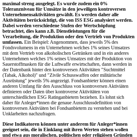
maximal streng ausgelegt. Es wurde zudem ein 0%
Toleranzniveau für Umsätze in den jeweiligen kontroversen
Unternehmensaktivitäten gewählt. Es werden daher alle
Aktivitäten berücksichtigt, die von ISS ESG analysiert werden.
Dabei werden verschiedene Stufen der Wertschöpfung
betrachtet, dies kann z.B. Dienstleistungen für die
Verarbeitung, die Produktion oder den Vertrieb von Produkten
umfassen.
Ein Beispiel: Angenommen, dass jeweils 5% des
Fondsvolumens in ein Unternehmen welches 1% seines Umsatzes
mit dem Vertrieb von alkoholischen Getränken und in ein anderes
Unternehmen welches 1% seines Umsatzes mit der Produktion von
Sauerstoffmasken für die Luftwaffe erwirtschaften, dann werden in
der Datenbank hinter den kontroversen Aktivitäten "Suchtmittel
(Tabak, Alkohol)" und "Zivile Schusswaffen oder militärische
Ausrüstung" jeweils 5% angezeigt. Fondsanbieter können einen
anderen Umfang für den Ausschluss von kontroversen Aktiviäten
definieren oder Daten über kontroverse Aktivitäten von
unterschiedlichen ESG Ratinganbietern beziehen. Es lohnt sich
daher für Anleger*innen die genaue Ausschlussdefinition von
kontroversen Aktiviäten bei Fondsanbietern zu verstehen und bei
Unklarheiten nachzufragen.
Diese Indikatoren können unter anderem für Anleger*innen
geeignet sein, die in Einklang mit ihren Werten stehen wollen
und etwa aus moralischen, politischen oder religiösen Gründen