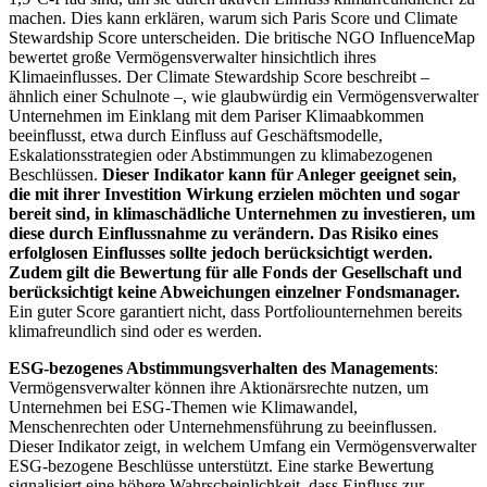
machen. Dies kann erklären, warum sich Paris Score und Climate
Stewardship Score unterscheiden. Die britische NGO InfluenceMap
bewertet große Vermögensverwalter hinsichtlich ihres
Klimaeinflusses. Der Climate Stewardship Score beschreibt –
ähnlich einer Schulnote –, wie glaubwürdig ein Vermögensverwalter
Unternehmen im Einklang mit dem Pariser Klimaabkommen
beeinflusst, etwa durch Einfluss auf Geschäftsmodelle,
Eskalationsstrategien oder Abstimmungen zu klimabezogenen
Beschlüssen.
Dieser Indikator kann für Anleger geeignet sein,
die mit ihrer Investition Wirkung erzielen möchten und sogar
bereit sind, in klimaschädliche Unternehmen zu investieren, um
diese durch Einflussnahme zu verändern. Das Risiko eines
erfolglosen Einflusses sollte jedoch berücksichtigt werden.
Zudem gilt die Bewertung für alle Fonds der Gesellschaft und
berücksichtigt keine Abweichungen einzelner Fondsmanager.
Ein guter Score garantiert nicht, dass Portfoliounternehmen bereits
klimafreundlich sind oder es werden.
ESG-bezogenes Abstimmungsverhalten des Managements
:
Vermögensverwalter können ihre Aktionärsrechte nutzen, um
Unternehmen bei ESG-Themen wie Klimawandel,
Menschenrechten oder Unternehmensführung zu beeinflussen.
Dieser Indikator zeigt, in welchem Umfang ein Vermögensverwalter
ESG-bezogene Beschlüsse unterstützt. Eine starke Bewertung
signalisiert eine höhere Wahrscheinlichkeit, dass Einfluss zur