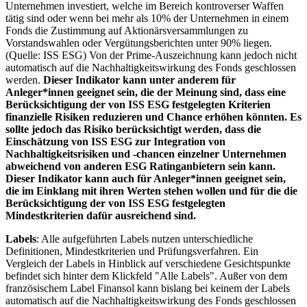
Unternehmen investiert, welche im Bereich kontroverser Waffen
tätig sind oder wenn bei mehr als 10% der Unternehmen in einem
Fonds die Zustimmung auf Aktionärsversammlungen zu
Vorstandswahlen oder Vergütungsberichten unter 90% liegen.
(Quelle: ISS ESG) Von der Prime-Auszeichnung kann jedoch nicht
automatisch auf die Nachhaltigkeitswirkung des Fonds geschlossen
werden.
Dieser Indikator kann unter anderem für
Anleger*innen geeignet sein, die der Meinung sind, dass eine
Berücksichtigung der von ISS ESG festgelegten Kriterien
finanzielle Risiken reduzieren und Chance erhöhen könnten. Es
sollte jedoch das Risiko berücksichtigt werden, dass die
Einschätzung von ISS ESG zur Integration von
Nachhaltigkeitsrisiken und -chancen einzelner Unternehmen
abweichend von anderen ESG Ratinganbietern sein kann.
Dieser Indikator kann auch für Anleger*innen geeignet sein,
die im Einklang mit ihren Werten stehen wollen und für die die
Berücksichtigung der von ISS ESG festgelegten
Mindestkriterien dafür ausreichend sind.
Labels
: Alle aufgeführten Labels nutzen unterschiedliche
Definitionen, Mindestkriterien und Prüfungsverfahren. Ein
Vergleich der Labels in Hinblick auf verschiedene Gesichtspunkte
befindet sich hinter dem Klickfeld "Alle Labels". Außer von dem
französischem Label Finansol kann bislang bei keinem der Labels
automatisch auf die Nachhaltigkeitswirkung des Fonds geschlossen