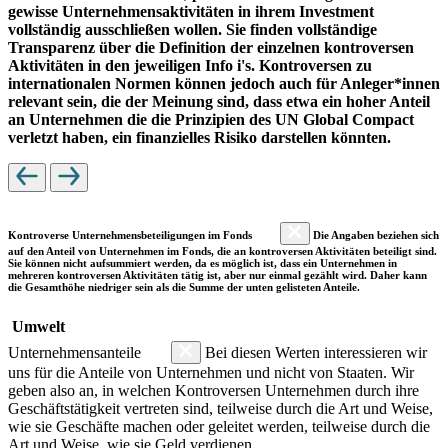
gewisse Unternehmensaktivitäten in ihrem Investment
vollständig ausschließen wollen. Sie finden vollständige
Transparenz über die Definition der einzelnen kontroversen
Aktivitäten in den jeweiligen Info i's. Kontroversen zu
internationalen Normen können jedoch auch für Anleger*innen
relevant sein, die der Meinung sind, dass etwa ein hoher Anteil
an Unternehmen die die Prinzipien des UN Global Compact
verletzt haben, ein finanzielles Risiko darstellen könnten.
Kontroverse Unternehmensbeteiligungen im Fonds
Die Angaben beziehen sich
auf den Anteil von Unternehmen im Fonds, die an kontroversen Aktivitäten beteiligt sind.
Sie können nicht aufsummiert werden, da es möglich ist, dass ein Unternehmen in
mehreren kontroversen Aktivitäten tätig ist, aber nur einmal gezählt wird. Daher kann
die Gesamthöhe niedriger sein als die Summe der unten gelisteten Anteile.
Umwelt
Unternehmensanteile
Bei diesen Werten interessieren wir
uns für die Anteile von Unternehmen und nicht von Staaten. Wir
geben also an, in welchen Kontroversen Unternehmen durch ihre
Geschäftstätigkeit vertreten sind, teilweise durch die Art und Weise,
wie sie Geschäfte machen oder geleitet werden, teilweise durch die
Art und Weise, wie sie Geld verdienen.