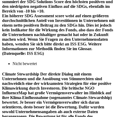
summiert der SDG Solutions Score den höchsten positiven und
den niedrigsten negativen Einfluss auf die SDGs, ebenfalls im
Bereich von -10 bis +10.
Ein höherer SDG Assessment score weist auf einen größeren
durchschnittlichen Anteil von Investitionen in Unternehmen mit
einem netto positiven Beitrag zu den SDGs hin. Dies ist jedoch
kein Indikator für die Wirkung des Fonds, also dass der Fonds
die Unternehmen nachhaltiger gemacht hat oder in Zukunft
machen wird. Wenn Sie Fragen zu den Unternehmensdaten
haben, wenden Sie sich bitte direkt an ISS ESG. Weitere
Informationen zur Methodik finden Sie im Glossar.
(Datenquelle: ISS ESG)
Nicht bewertet
Climate Stewardship
Der direkte Dialog mit einem
Unternehmen und die Ausübung von Stimmrechten sind
nachweislich eine der wirksamsten Strategien für eine positive
Klimawirkung durch Investoren. Die britische NGO
InfluenceMap hat große Vermögensverwalter im Hinblick auf
ihre Klima-Einflussnahme (sogenanntes Climate-Stewardship)
bewertet. Je besser ein Vermögensverwalter sich daran
orientieren, desto besser ist die Bewertung. Dafür wurden
sowohl Unternehmensangaben als auch externe Daten
herangezogen. Die Bewertung ist für alle Fonds des