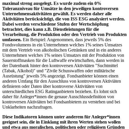
maximal streng ausgelegt. Es wurde zudem ein 0%
Toleranzniveau für Umsätze in den jeweiligen kontroversen
Unternehmensaktivitäten gewählt. Es werden daher alle
Aktivitäten berücksichtigt, die von ISS ESG analysiert werden.
Dabei werden verschiedene Stufen der Wertschöpfung
betrachtet, dies kann z.B. Dienstleistungen für die
Verarbeitung, die Produktion oder den Vertrieb von Produkten
umfassen.
Ein Beispiel: Angenommen, dass jeweils 5% des
Fondsvolumens in ein Unternehmen welches 1% seines Umsatzes
mit dem Vertrieb von alkoholischen Getränken und in ein anderes
Unternehmen welches 1% seines Umsatzes mit der Produktion von
Sauerstoffmasken für die Luftwaffe erwirtschaften, dann werden in
der Datenbank hinter den kontroversen Aktivitäten "Suchtmittel
(Tabak, Alkohol)" und "Zivile Schusswaffen oder militärische
Ausrüstung" jeweils 5% angezeigt. Fondsanbieter können einen
anderen Umfang für den Ausschluss von kontroversen Aktiviäten
definieren oder Daten über kontroverse Aktivitäten von
unterschiedlichen ESG Ratinganbietern beziehen. Es lohnt sich
daher für Anleger*innen die genaue Ausschlussdefinition von
kontroversen Aktiviäten bei Fondsanbietern zu verstehen und bei
Unklarheiten nachzufragen.
Diese Indikatoren können unter anderem für Anleger*innen
geeignet sein, die in Einklang mit ihren Werten stehen wollen
und etwa aus moralischen, politischen oder religiösen Gründen