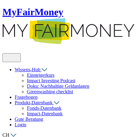
MyFairMoney
Wissens-Hub
Einsteigerkurs
Impact Investing Podcast
Doku: Nachhaltige Geldanlagen
Greenwashing checklist
Fragebogen
Produkt-Datenbank
Fonds-Datenbank
Impact-Datenbank
Gute Beratung
Login
CH