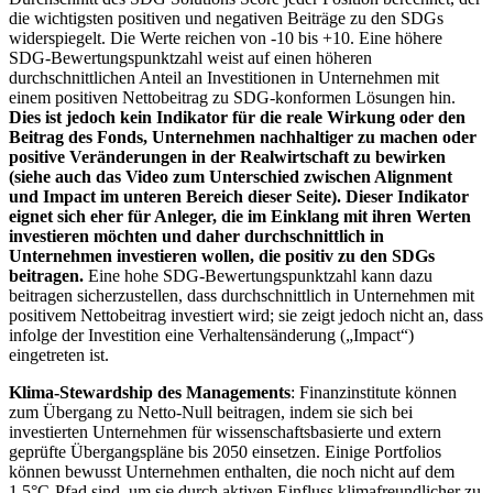
die wichtigsten positiven und negativen Beiträge zu den SDGs
widerspiegelt. Die Werte reichen von -10 bis +10. Eine höhere
SDG-Bewertungspunktzahl weist auf einen höheren
durchschnittlichen Anteil an Investitionen in Unternehmen mit
einem positiven Nettobeitrag zu SDG-konformen Lösungen hin.
Dies ist jedoch kein Indikator für die reale Wirkung oder den
Beitrag des Fonds, Unternehmen nachhaltiger zu machen oder
positive Veränderungen in der Realwirtschaft zu bewirken
(siehe auch das Video zum Unterschied zwischen Alignment
und Impact im unteren Bereich dieser Seite). Dieser Indikator
eignet sich eher für Anleger, die im Einklang mit ihren Werten
investieren möchten und daher durchschnittlich in
Unternehmen investieren wollen, die positiv zu den SDGs
beitragen.
Eine hohe SDG-Bewertungspunktzahl kann dazu
beitragen sicherzustellen, dass durchschnittlich in Unternehmen mit
positivem Nettobeitrag investiert wird; sie zeigt jedoch nicht an, dass
infolge der Investition eine Verhaltensänderung („Impact“)
eingetreten ist.
Klima-Stewardship des Managements
: Finanzinstitute können
zum Übergang zu Netto-Null beitragen, indem sie sich bei
investierten Unternehmen für wissenschaftsbasierte und extern
geprüfte Übergangspläne bis 2050 einsetzen. Einige Portfolios
können bewusst Unternehmen enthalten, die noch nicht auf dem
1,5°C-Pfad sind, um sie durch aktiven Einfluss klimafreundlicher zu