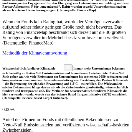
und konsequentes Engagement für den Übergang von Unternehmen im Einklang mit dem
Pariser Abkommen, F für „ungenügend“. Dafür wurden sowohl Unternehmensangaben
als auch externe Daten herangezogen. (Datenquelle: FinanceMap)
Wenn ein Fonds kein Rating hat, wurde der Vermögensverwalter
aufgrund seiner relativ geringen Größe noch nicht bewertet. Das
Rating von FinanceMap beschränkt sich derzeit auf die 30 größten
Vermögensverwalter im Mehrheitsbesitz von Investoren weltweit.
(Datenquelle: FinanceMap)
Methodik der Klimaverantwortung
Wissenschaftlich fundierte Klimaziele
Immer mehr Unternehmen bekennen
sich freiwillig zu Netto-Null Emissionszielen und formulieren Zwischenziele. Netto-Null
Ziele geben an, wie viele Emissionen ein Unternehmen bis spätestens 2050 reduzieren und
kompensieren muss, um den Unternehmensbeitrag zur Erreichung der Pariser Klimaziele
– die Begrenzung der globalen Erwärmung auf 1,5°C – zu erfüllen. Die Wirksamkeit
solcher Bekenntnisse hängt davon ab, ob die Zwischenziele glaubwürdig, wissenschaftlich
fundiert und transparent sind. Die Methode für wissenschaftlich fundierte Klimaziele die
hier verwendet wurde, wurde von der Science Based Targets Initiative (SBTi) entwickelt.
(Datenquelle: Science Based Target Initiative).
0.00%
Anteil der Firmen im Fonds mit öffentlichen Bekenntnissen zu
Netto-Null Emissionszielen und verifizierten wissenschafts-basierten
Zwischenzielen.