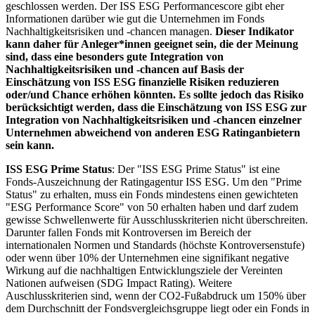
geschlossen werden. Der ISS ESG Performancescore gibt eher
Informationen darüber wie gut die Unternehmen im Fonds
Nachhaltigkeitsrisiken und -chancen managen.
Dieser Indikator
kann daher für Anleger*innen geeignet sein, die der Meinung
sind, dass eine besonders gute Integration von
Nachhaltigkeitsrisiken und -chancen auf Basis der
Einschätzung von ISS ESG finanzielle Risiken reduzieren
oder/und Chance erhöhen könnten. Es sollte jedoch das Risiko
berücksichtigt werden, dass die Einschätzung von ISS ESG zur
Integration von Nachhaltigkeitsrisiken und -chancen einzelner
Unternehmen abweichend von anderen ESG Ratinganbietern
sein kann.
ISS ESG Prime Status
: Der "ISS ESG Prime Status" ist eine
Fonds-Auszeichnung der Ratingagentur ISS ESG. Um den "Prime
Status" zu erhalten, muss ein Fonds mindestens einen gewichteten
"ESG Performance Score" von 50 erhalten haben und darf zudem
gewisse Schwellenwerte für Ausschlusskriterien nicht überschreiten.
Darunter fallen Fonds mit Kontroversen im Bereich der
internationalen Normen und Standards (höchste Kontroversenstufe)
oder wenn über 10% der Unternehmen eine signifikant negative
Wirkung auf die nachhaltigen Entwicklungsziele der Vereinten
Nationen aufweisen (SDG Impact Rating). Weitere
Auschlusskriterien sind, wenn der CO2-Fußabdruck um 150% über
dem Durchschnitt der Fondsvergleichsgruppe liegt oder ein Fonds in