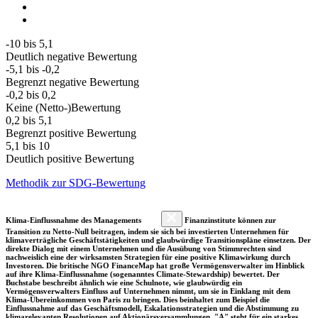
-10 bis 5,1
Deutlich negative Bewertung
-5,1 bis -0,2
Begrenzt negative Bewertung
-0,2 bis 0,2
Keine (Netto-)Bewertung
0,2 bis 5,1
Begrenzt positive Bewertung
5,1 bis 10
Deutlich positive Bewertung
Methodik zur SDG-Bewertung
Klima-Einflussnahme des Managements
Finanzinstitute können zur
Transition zu Netto-Null beitragen, indem sie sich bei investierten Unternehmen für
klimaverträgliche Geschäftstätigkeiten und glaubwürdige Transitionspläne einsetzen. Der
direkte Dialog mit einem Unternehmen und die Ausübung von Stimmrechten sind
nachweislich eine der wirksamsten Strategien für eine positive Klimawirkung durch
Investoren. Die britische NGO FinanceMap hat große Vermögensverwalter im Hinblick
auf ihre Klima-Einflussnahme (sogenanntes Climate-Stewardship) bewertet. Der
Buchstabe beschreibt ähnlich wie eine Schulnote, wie glaubwürdig ein
Vermögensverwalters Einfluss auf Unternehmen nimmt, um sie in Einklang mit dem
Klima-Übereinkommen von Paris zu bringen. Dies beinhaltet zum Beispiel die
Einflussnahme auf das Geschäftsmodell, Eskalationsstrategien und die Abstimmung zu
klimarelevanten Resolutionen auf Aktionärsversammlungen. "A" steht für ein starkes