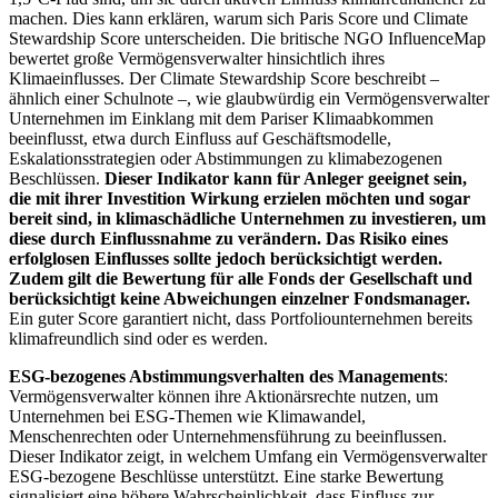
machen. Dies kann erklären, warum sich Paris Score und Climate
Stewardship Score unterscheiden. Die britische NGO InfluenceMap
bewertet große Vermögensverwalter hinsichtlich ihres
Klimaeinflusses. Der Climate Stewardship Score beschreibt –
ähnlich einer Schulnote –, wie glaubwürdig ein Vermögensverwalter
Unternehmen im Einklang mit dem Pariser Klimaabkommen
beeinflusst, etwa durch Einfluss auf Geschäftsmodelle,
Eskalationsstrategien oder Abstimmungen zu klimabezogenen
Beschlüssen.
Dieser Indikator kann für Anleger geeignet sein,
die mit ihrer Investition Wirkung erzielen möchten und sogar
bereit sind, in klimaschädliche Unternehmen zu investieren, um
diese durch Einflussnahme zu verändern. Das Risiko eines
erfolglosen Einflusses sollte jedoch berücksichtigt werden.
Zudem gilt die Bewertung für alle Fonds der Gesellschaft und
berücksichtigt keine Abweichungen einzelner Fondsmanager.
Ein guter Score garantiert nicht, dass Portfoliounternehmen bereits
klimafreundlich sind oder es werden.
ESG-bezogenes Abstimmungsverhalten des Managements
:
Vermögensverwalter können ihre Aktionärsrechte nutzen, um
Unternehmen bei ESG-Themen wie Klimawandel,
Menschenrechten oder Unternehmensführung zu beeinflussen.
Dieser Indikator zeigt, in welchem Umfang ein Vermögensverwalter
ESG-bezogene Beschlüsse unterstützt. Eine starke Bewertung
signalisiert eine höhere Wahrscheinlichkeit, dass Einfluss zur