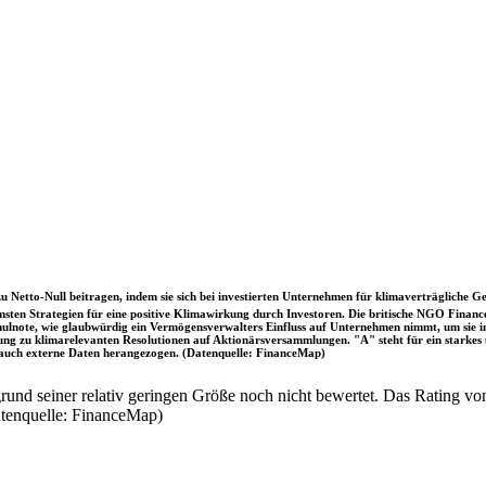
u Netto-Null beitragen, indem sie sich bei investierten Unternehmen für klimaverträgliche Ge
sten Strategien für eine positive Klimawirkung durch Investoren. Die britische NGO Fina
chulnote, wie glaubwürdig ein Vermögensverwalters Einfluss auf Unternehmen nimmt, um sie
immung zu klimarelevanten Resolutionen auf Aktionärsversammlungen. "A" steht für ein sta
uch externe Daten herangezogen. (Datenquelle: FinanceMap)
nd seiner relativ geringen Größe noch nicht bewertet. Das Rating von
atenquelle: FinanceMap)