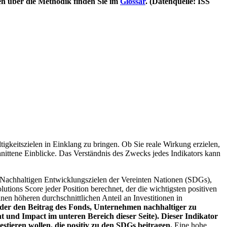
en über die Methodik finden Sie im
Glossar
. (Datenquelle: ISS
igkeitszielen in Einklang zu bringen. Ob Sie reale Wirkung erzielen,
nittene Einblicke. Das Verständnis des Zwecks jedes Indikators kann
Nachhaltigen Entwicklungszielen der Vereinten Nationen (SDGs),
ions Score jeder Position berechnet, der die wichtigsten positiven
n höheren durchschnittlichen Anteil an Investitionen in
 oder den Beitrag des Fonds, Unternehmen nachhaltiger zu
 und Impact im unteren Bereich dieser Seite). Dieser Indikator
stieren wollen, die positiv zu den SDGs beitragen.
Eine hohe