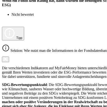
Wenn ein Fonds kein Rating hat, dann wurden die benötigten Sc
ESG)
Nicht bewertet
Tipp
Sektion: Wie nutzt man die Informationen in der Fondsdatenba
Die verschiedenen Indikatoren auf MyFairMoney bieten unterschiedlich
gemäß Ihren Werten investieren oder die ESG-Performance bewerten mö
Sie dabei unterstützen, fundierte und sinnvolle Anlageentscheidungen 
SDG-Bewertungspunktzahl
: Die SDG-Bewertungspunktzahl bewerte
wie Klimaschutz, sauberes Wasser oder hochwertige Bildung, übereins
und negativen Beiträge zu den SDGs widerspiegelt. Die Werte reiche
Unternehmen mit einem positiven Nettobeitrag zu SDG-konformen 
machen oder positive Veränderungen in der Realwirtschaft zu be
eignet sich eher für Anleger, die im Einklang mit ihren Werten i