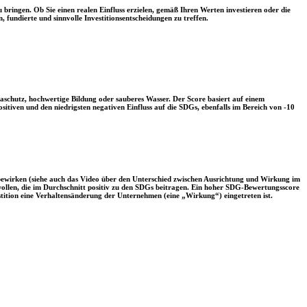
 bringen. Ob Sie einen realen Einfluss erzielen, gemäß Ihren Werten investieren oder die
, fundierte und sinnvolle Investitionsentscheidungen zu treffen.
aschutz, hochwertige Bildung oder sauberes Wasser. Der Score basiert auf einem
tiven und den niedrigsten negativen Einfluss auf die SDGs, ebenfalls im Bereich von -10
 bewirken (siehe auch das Video über den Unterschied zwischen Ausrichtung und Wirkung im
 wollen, die im Durchschnitt positiv zu den SDGs beitragen. Ein hoher SDG-Bewertungsscore
vestition eine Verhaltensänderung der Unternehmen (eine „Wirkung“) eingetreten ist.