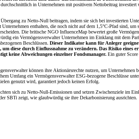
chschnittlich in Unternehmen mit positivem Nettobeitrag investiert wird
 Übergang zu Netto-Null beitragen, indem sie sich bei investierten Unt
 Unternehmen enthalten, die noch nicht auf dem 1,5°C-Pfad sind, um s
erscheiden. Die britische NGO InfluenceMap bewertet große Vermögensv
ubwürdig ein Vermögensverwalter Unternehmen im Einklang mit dem Pari
mabezogenen Beschlüssen.
Dieser Indikator kann für Anleger geeignet
n, um diese durch Einflussnahme zu verändern. Das Risiko eines er
ichtigt keine Abweichungen einzelner Fondsmanager.
Ein guter Score 
gensverwalter können ihre Aktionärsrechte nutzen, um Unternehmen
lchem Umfang ein Vermögensverwalter ESG-bezogene Beschlüsse unterstü
elen genutzt wird, garantiert jedoch keinen Erfolg.
chten sich zu Netto-Null-Emissionen und setzen Zwischenziele im Eink
der SBTi zeigt, wie glaubwürdig sie ihre Dekarbonisierung ausrichten.