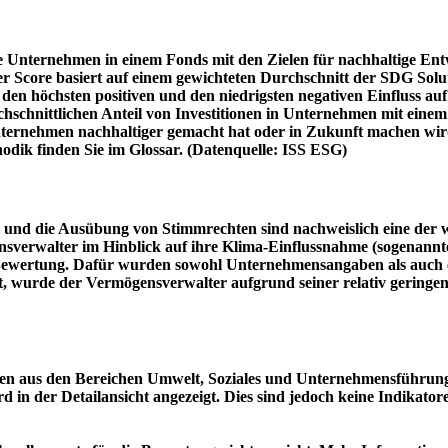
e Unternehmen in einem Fonds mit den Zielen für nachhaltige En
er Score basiert auf einem gewichteten Durchschnitt der SDG Solu
n höchsten positiven und den niedrigsten negativen Einfluss auf 
schnittlichen Anteil von Investitionen in Unternehmen mit einem n
 Unternehmen nachhaltiger gemacht hat oder in Zukunft machen 
hodik finden Sie im Glossar. (Datenquelle: ISS ESG)
und die Ausübung von Stimmrechten sind nachweislich eine der w
sverwalter im Hinblick auf ihre Klima-Einflussnahme (sogenanntes
ie Bewertung. Dafür wurden sowohl Unternehmensangaben als auch e
t, wurde der Vermögensverwalter aufgrund seiner relativ geringe
n aus den Bereichen Umwelt, Soziales und Unternehmensführung mi
d in der Detailansicht angezeigt. Dies sind jedoch keine Indikat