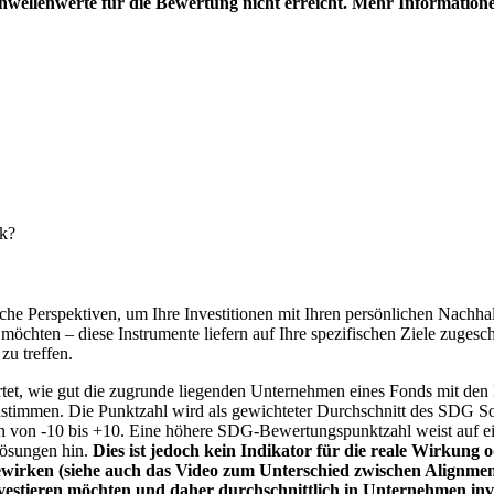
hwellenwerte für die Bewertung nicht erreicht. Mehr Information
nk?
e Perspektiven, um Ihre Investitionen mit Ihren persönlichen Nachhalt
chten – diese Instrumente liefern auf Ihre spezifischen Ziele zugesch
zu treffen.
t, wie gut die zugrunde liegenden Unternehmen eines Fonds mit den 
timmen. Die Punktzahl wird als gewichteter Durchschnitt des SDG Solut
n von -10 bis +10. Eine höhere SDG-Bewertungspunktzahl weist auf eine
Lösungen hin.
Dies ist jedoch kein Indikator für die reale Wirkung
wirken (siehe auch das Video zum Unterschied zwischen Alignment
nvestieren möchten und daher durchschnittlich in Unternehmen inve