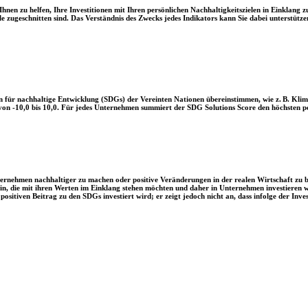
en zu helfen, Ihre Investitionen mit Ihren persönlichen Nachhaltigkeitszielen in Einklang zu
le zugeschnitten sind. Das Verständnis des Zwecks jedes Indikators kann Sie dabei unterstützen
 für nachhaltige Entwicklung (SDGs) der Vereinten Nationen übereinstimmen, wie z. B. Klim
n -10,0 bis 10,0. Für jedes Unternehmen summiert der SDG Solutions Score den höchsten posi
Unternehmen nachhaltiger zu machen oder positive Veränderungen in der realen Wirtschaft zu
 sein, die mit ihren Werten im Einklang stehen möchten und daher in Unternehmen investieren
positiven Beitrag zu den SDGs investiert wird; er zeigt jedoch nicht an, dass infolge der In