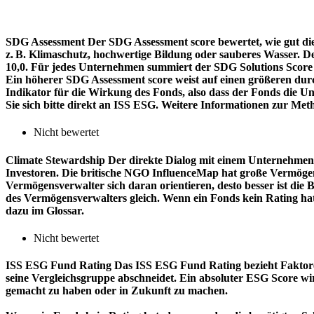
SDG Assessment
Der SDG Assessment score bewertet, wie gut di
z. B. Klimaschutz, hochwertige Bildung oder sauberes Wasser. D
10,0. Für jedes Unternehmen summiert der SDG Solutions Score de
Ein höherer SDG Assessment score weist auf einen größeren durch
Indikator für die Wirkung des Fonds, also dass der Fonds die
Sie sich bitte direkt an ISS ESG. Weitere Informationen zur Met
Nicht bewertet
Climate Stewardship
Der direkte Dialog mit einem Unternehmen 
Investoren. Die britische NGO InfluenceMap hat große Vermögen
Vermögensverwalter sich daran orientieren, desto besser ist d
des Vermögensverwalters gleich. Wenn ein Fonds kein Rating ha
dazu im Glossar.
Nicht bewertet
ISS ESG Fund Rating
Das ISS ESG Fund Rating bezieht Faktore
seine Vergleichsgruppe abschneidet. Ein absoluter ESG Score wir
gemacht zu haben oder in Zukunft zu machen.