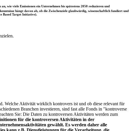
 an, wie viele Emissionen ein Unternehmen bis spätestens 2050 reduzieren und
nntnisse hängt davon ab, ob die Zwischenziele glaubwürdig, wissenschaftlich fundiert und
e Based Target Initiative).
nzielen.
. Welche Aktivität wirklich kontrovers ist und ob diese relevant für
schiedenen Branchen investieren, sind fast alle Fonds in "kontroverse
e beachten Sie: Die Daten zu kontroversen Aktivitäten werden zum
itionen für die kontroversen Aktivitäten in der
ternehmensaktivitäten gewählt. Es werden daher alle
es kann z.B. Dienstleistungen für die Verarbeitung, die