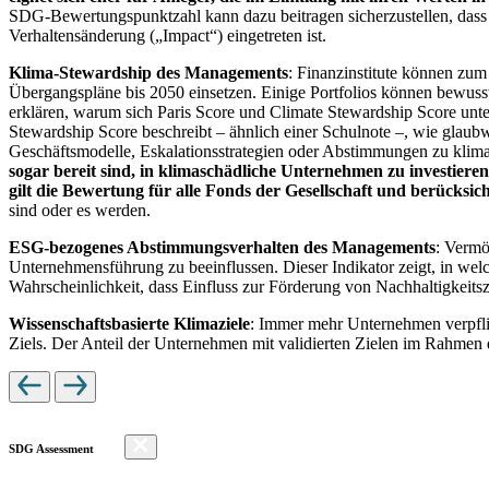
SDG-Bewertungspunktzahl kann dazu beitragen sicherzustellen, dass dur
Verhaltensänderung („Impact“) eingetreten ist.
Klima-Stewardship des Managements
: Finanzinstitute können zum
Übergangspläne bis 2050 einsetzen. Einige Portfolios können bewusst
erklären, warum sich Paris Score und Climate Stewardship Score unt
Stewardship Score beschreibt – ähnlich einer Schulnote –, wie gla
Geschäftsmodelle, Eskalationsstrategien oder Abstimmungen zu kli
sogar bereit sind, in klimaschädliche Unternehmen zu investiere
gilt die Bewertung für alle Fonds der Gesellschaft und berücks
sind oder es werden.
ESG-bezogenes Abstimmungsverhalten des Managements
: Vermö
Unternehmensführung zu beeinflussen. Dieser Indikator zeigt, in we
Wahrscheinlichkeit, dass Einfluss zur Förderung von Nachhaltigkeitszi
Wissenschaftsbasierte Klimaziele
: Immer mehr Unternehmen verpfli
Ziels. Der Anteil der Unternehmen mit validierten Zielen im Rahmen 
SDG Assessment