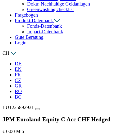
Doku: Nachhaltige Geldanlagen
Greenwashing checklist
Fragebogen
Produkt-Datenbank
Fonds-Datenbank
Impact-Datenbank
Gute Beratung
Login
CH
DE
EN
FR
CZ
GR
RO
BG
LU1225892931
JPM Euroland Equity C Acc CHF Hedged
€ 0.00 Mio