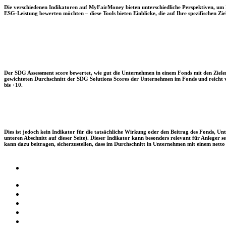
Die verschiedenen Indikatoren auf MyFairMoney bieten unterschiedliche Perspektiven, um Ihn
ESG-Leistung bewerten möchten – diese Tools bieten Einblicke, die auf Ihre spezifischen Zie
Der SDG Assessment score bewertet, wie gut die Unternehmen in einem Fonds mit den Zielen
gewichteten Durchschnitt der SDG Solutions Scores der Unternehmen im Fonds und reicht vo
bis +10.
Dies ist jedoch kein Indikator für die tatsächliche Wirkung oder den Beitrag des Fonds, 
unteren Abschnitt auf dieser Seite). Dieser Indikator kann besonders relevant für Anleger
kann dazu beitragen, sicherzustellen, dass im Durchschnitt in Unternehmen mit einem netto 