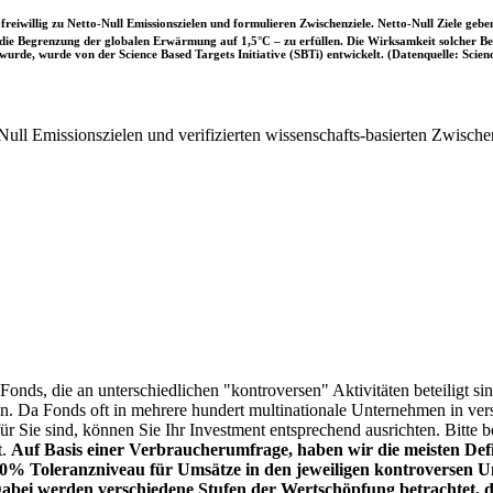
iwillig zu Netto-Null Emissionszielen und formulieren Zwischenziele. Netto-Null Ziele geben
ie Begrenzung der globalen Erwärmung auf 1,5°C – zu erfüllen. Die Wirksamkeit solcher Beke
wurde, wurde von der Science Based Targets Initiative (SBTi) entwickelt. (Datenquelle: Scienc
ull Emissionszielen und verifizierten wissenschafts-basierten Zwische
onds, die an unterschiedlichen "kontroversen" Aktivitäten beteiligt sind
sen. Da Fonds oft in mehrere hundert multinationale Unternehmen in ver
 für Sie sind, können Sie Ihr Investment entsprechend ausrichten. Bitt
t.
Auf Basis einer Verbraucherumfrage, haben wir die meisten Defin
% Toleranzniveau für Umsätze in den jeweiligen kontroversen Un
Dabei werden verschiedene Stufen der Wertschöpfung betrachtet, di