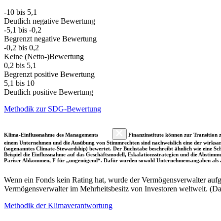
-10 bis 5,1
Deutlich negative Bewertung
-5,1 bis -0,2
Begrenzt negative Bewertung
-0,2 bis 0,2
Keine (Netto-)Bewertung
0,2 bis 5,1
Begrenzt positive Bewertung
5,1 bis 10
Deutlich positive Bewertung
Methodik zur SDG-Bewertung
Klima-Einflussnahme des Managements
Finanzinstitute können zur Transition z
einem Unternehmen und die Ausübung von Stimmrechten sind nachweislich eine der wirksam
(sogenanntes Climate-Stewardship) bewertet. Der Buchstabe beschreibt ähnlich wie eine S
Beispiel die Einflussnahme auf das Geschäftsmodell, Eskalationsstrategien und die Abst
Pariser Abkommen, F für „ungenügend“. Dafür wurden sowohl Unternehmensangaben als a
Wenn ein Fonds kein Rating hat, wurde der Vermögensverwalter aufgru
Vermögensverwalter im Mehrheitsbesitz von Investoren weltweit. (D
Methodik der Klimaverantwortung