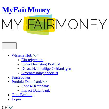
MyFairMoney
Wissens-Hub
Einsteigerkurs
Impact Investing Podcast
Doku: Nachhaltige Geldanlagen
Greenwashing checklist
Fragebogen
Produkt-Datenbank
Fonds-Datenbank
Impact-Datenbank
Gute Beratung
Login
CH