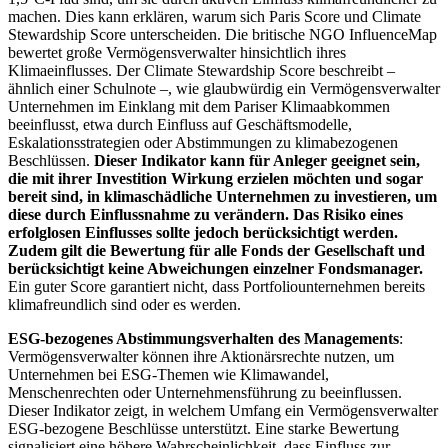
machen. Dies kann erklären, warum sich Paris Score und Climate
Stewardship Score unterscheiden. Die britische NGO InfluenceMap
bewertet große Vermögensverwalter hinsichtlich ihres
Klimaeinflusses. Der Climate Stewardship Score beschreibt –
ähnlich einer Schulnote –, wie glaubwürdig ein Vermögensverwalter
Unternehmen im Einklang mit dem Pariser Klimaabkommen
beeinflusst, etwa durch Einfluss auf Geschäftsmodelle,
Eskalationsstrategien oder Abstimmungen zu klimabezogenen
Beschlüssen.
Dieser Indikator kann für Anleger geeignet sein,
die mit ihrer Investition Wirkung erzielen möchten und sogar
bereit sind, in klimaschädliche Unternehmen zu investieren, um
diese durch Einflussnahme zu verändern. Das Risiko eines
erfolglosen Einflusses sollte jedoch berücksichtigt werden.
Zudem gilt die Bewertung für alle Fonds der Gesellschaft und
berücksichtigt keine Abweichungen einzelner Fondsmanager.
Ein guter Score garantiert nicht, dass Portfoliounternehmen bereits
klimafreundlich sind oder es werden.
ESG-bezogenes Abstimmungsverhalten des Managements
:
Vermögensverwalter können ihre Aktionärsrechte nutzen, um
Unternehmen bei ESG-Themen wie Klimawandel,
Menschenrechten oder Unternehmensführung zu beeinflussen.
Dieser Indikator zeigt, in welchem Umfang ein Vermögensverwalter
ESG-bezogene Beschlüsse unterstützt. Eine starke Bewertung
signalisiert eine höhere Wahrscheinlichkeit, dass Einfluss zur