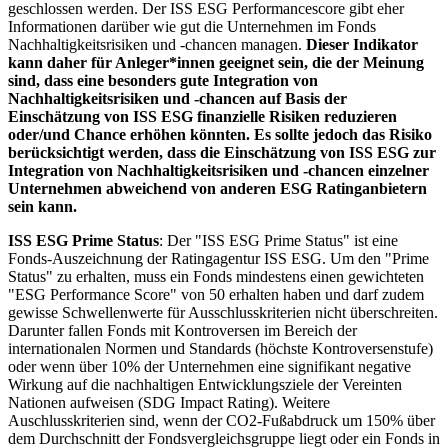
geschlossen werden. Der ISS ESG Performancescore gibt eher
Informationen darüber wie gut die Unternehmen im Fonds
Nachhaltigkeitsrisiken und -chancen managen.
Dieser Indikator
kann daher für Anleger*innen geeignet sein, die der Meinung
sind, dass eine besonders gute Integration von
Nachhaltigkeitsrisiken und -chancen auf Basis der
Einschätzung von ISS ESG finanzielle Risiken reduzieren
oder/und Chance erhöhen könnten. Es sollte jedoch das Risiko
berücksichtigt werden, dass die Einschätzung von ISS ESG zur
Integration von Nachhaltigkeitsrisiken und -chancen einzelner
Unternehmen abweichend von anderen ESG Ratinganbietern
sein kann.
ISS ESG Prime Status
: Der "ISS ESG Prime Status" ist eine
Fonds-Auszeichnung der Ratingagentur ISS ESG. Um den "Prime
Status" zu erhalten, muss ein Fonds mindestens einen gewichteten
"ESG Performance Score" von 50 erhalten haben und darf zudem
gewisse Schwellenwerte für Ausschlusskriterien nicht überschreiten.
Darunter fallen Fonds mit Kontroversen im Bereich der
internationalen Normen und Standards (höchste Kontroversenstufe)
oder wenn über 10% der Unternehmen eine signifikant negative
Wirkung auf die nachhaltigen Entwicklungsziele der Vereinten
Nationen aufweisen (SDG Impact Rating). Weitere
Auschlusskriterien sind, wenn der CO2-Fußabdruck um 150% über
dem Durchschnitt der Fondsvergleichsgruppe liegt oder ein Fonds in