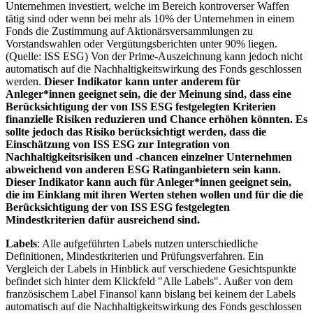
Unternehmen investiert, welche im Bereich kontroverser Waffen
tätig sind oder wenn bei mehr als 10% der Unternehmen in einem
Fonds die Zustimmung auf Aktionärsversammlungen zu
Vorstandswahlen oder Vergütungsberichten unter 90% liegen.
(Quelle: ISS ESG) Von der Prime-Auszeichnung kann jedoch nicht
automatisch auf die Nachhaltigkeitswirkung des Fonds geschlossen
werden.
Dieser Indikator kann unter anderem für
Anleger*innen geeignet sein, die der Meinung sind, dass eine
Berücksichtigung der von ISS ESG festgelegten Kriterien
finanzielle Risiken reduzieren und Chance erhöhen könnten. Es
sollte jedoch das Risiko berücksichtigt werden, dass die
Einschätzung von ISS ESG zur Integration von
Nachhaltigkeitsrisiken und -chancen einzelner Unternehmen
abweichend von anderen ESG Ratinganbietern sein kann.
Dieser Indikator kann auch für Anleger*innen geeignet sein,
die im Einklang mit ihren Werten stehen wollen und für die die
Berücksichtigung der von ISS ESG festgelegten
Mindestkriterien dafür ausreichend sind.
Labels
: Alle aufgeführten Labels nutzen unterschiedliche
Definitionen, Mindestkriterien und Prüfungsverfahren. Ein
Vergleich der Labels in Hinblick auf verschiedene Gesichtspunkte
befindet sich hinter dem Klickfeld "Alle Labels". Außer von dem
französischem Label Finansol kann bislang bei keinem der Labels
automatisch auf die Nachhaltigkeitswirkung des Fonds geschlossen