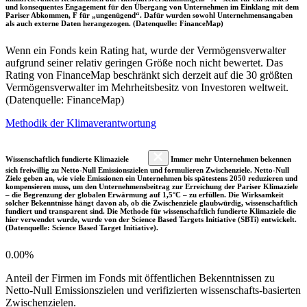
und konsequentes Engagement für den Übergang von Unternehmen im Einklang mit dem
Pariser Abkommen, F für „ungenügend“. Dafür wurden sowohl Unternehmensangaben
als auch externe Daten herangezogen. (Datenquelle: FinanceMap)
Wenn ein Fonds kein Rating hat, wurde der Vermögensverwalter
aufgrund seiner relativ geringen Größe noch nicht bewertet. Das
Rating von FinanceMap beschränkt sich derzeit auf die 30 größten
Vermögensverwalter im Mehrheitsbesitz von Investoren weltweit.
(Datenquelle: FinanceMap)
Methodik der Klimaverantwortung
Wissenschaftlich fundierte Klimaziele
Immer mehr Unternehmen bekennen
sich freiwillig zu Netto-Null Emissionszielen und formulieren Zwischenziele. Netto-Null
Ziele geben an, wie viele Emissionen ein Unternehmen bis spätestens 2050 reduzieren und
kompensieren muss, um den Unternehmensbeitrag zur Erreichung der Pariser Klimaziele
– die Begrenzung der globalen Erwärmung auf 1,5°C – zu erfüllen. Die Wirksamkeit
solcher Bekenntnisse hängt davon ab, ob die Zwischenziele glaubwürdig, wissenschaftlich
fundiert und transparent sind. Die Methode für wissenschaftlich fundierte Klimaziele die
hier verwendet wurde, wurde von der Science Based Targets Initiative (SBTi) entwickelt.
(Datenquelle: Science Based Target Initiative).
0.00%
Anteil der Firmen im Fonds mit öffentlichen Bekenntnissen zu
Netto-Null Emissionszielen und verifizierten wissenschafts-basierten
Zwischenzielen.