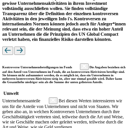
gewisse Unternehmensaktivitäten in ihrem Investment
vollständig ausschließen wollen. Sie finden vollständige
Transparenz über die Definition der einzelnen kontroversen
Aktivitäten in den jeweiligen Info i's. Kontroversen zu
internationalen Normen können jedoch auch für Anleger*innen
relevant sein, die der Meinung sind, dass etwa ein hoher Anteil
an Unternehmen die die Prinzipien des UN Global Compact
verletzt haben, ein finanzielles Risiko darstellen könnten.
Kontroverse Unternehmensbeteiligungen im Fonds
Die Angaben beziehen sich
auf den Anteil von Unternehmen im Fonds, die an kontroversen Aktivitäten beteiligt sind.
Sie können nicht aufsummiert werden, da es möglich ist, dass ein Unternehmen in
mehreren kontroversen Aktivitäten tätig ist, aber nur einmal gezählt wird. Daher kann
die Gesamthöhe niedriger sein als die Summe der unten gelisteten Anteile.
Umwelt
Unternehmensanteile
Bei diesen Werten interessieren wir
uns für die Anteile von Unternehmen und nicht von Staaten. Wir
geben also an, in welchen Kontroversen Unternehmen durch ihre
Geschäftstätigkeit vertreten sind, teilweise durch die Art und Weise,
wie sie Geschäfte machen oder geleitet werden, teilweise durch die
Art und Weise, wie sie Geld verdienen.