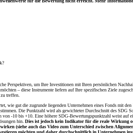
hwellenwerte für die Bewertung nicht erreicht. Mehr Information
nk?
e Perspektiven, um Ihre Investitionen mit Ihren persönlichen Nachhalt
chten – diese Instrumente liefern auf Ihre spezifischen Ziele zugesch
zu treffen.
t, wie gut die zugrunde liegenden Unternehmen eines Fonds mit den 
timmen. Die Punktzahl wird als gewichteter Durchschnitt des SDG Solut
n von -10 bis +10. Eine höhere SDG-Bewertungspunktzahl weist auf eine
Lösungen hin.
Dies ist jedoch kein Indikator für die reale Wirkung
wirken (siehe auch das Video zum Unterschied zwischen Alignment
nvestieren möchten und daher durchschnittlich in Unternehmen inve