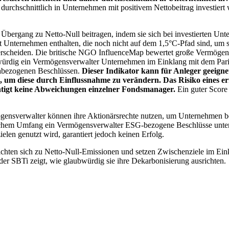
chschnittlich in Unternehmen mit positivem Nettobeitrag investiert wird
 Übergang zu Netto-Null beitragen, indem sie sich bei investierten Unt
 Unternehmen enthalten, die noch nicht auf dem 1,5°C-Pfad sind, um s
erscheiden. Die britische NGO InfluenceMap bewertet große Vermögensv
ubwürdig ein Vermögensverwalter Unternehmen im Einklang mit dem Pari
mabezogenen Beschlüssen.
Dieser Indikator kann für Anleger geeignet
n, um diese durch Einflussnahme zu verändern. Das Risiko eines er
ichtigt keine Abweichungen einzelner Fondsmanager.
Ein guter Score 
gensverwalter können ihre Aktionärsrechte nutzen, um Unternehmen
lchem Umfang ein Vermögensverwalter ESG-bezogene Beschlüsse unterstü
elen genutzt wird, garantiert jedoch keinen Erfolg.
chten sich zu Netto-Null-Emissionen und setzen Zwischenziele im Eink
der SBTi zeigt, wie glaubwürdig sie ihre Dekarbonisierung ausrichten.