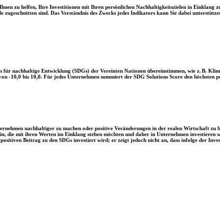
en zu helfen, Ihre Investitionen mit Ihren persönlichen Nachhaltigkeitszielen in Einklang zu
le zugeschnitten sind. Das Verständnis des Zwecks jedes Indikators kann Sie dabei unterstützen
 für nachhaltige Entwicklung (SDGs) der Vereinten Nationen übereinstimmen, wie z. B. Klim
n -10,0 bis 10,0. Für jedes Unternehmen summiert der SDG Solutions Score den höchsten posi
Unternehmen nachhaltiger zu machen oder positive Veränderungen in der realen Wirtschaft zu
 sein, die mit ihren Werten im Einklang stehen möchten und daher in Unternehmen investieren
positiven Beitrag zu den SDGs investiert wird; er zeigt jedoch nicht an, dass infolge der In