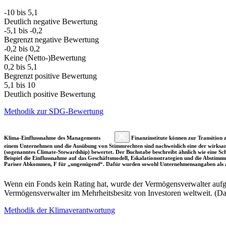
-10 bis 5,1
Deutlich negative Bewertung
-5,1 bis -0,2
Begrenzt negative Bewertung
-0,2 bis 0,2
Keine (Netto-)Bewertung
0,2 bis 5,1
Begrenzt positive Bewertung
5,1 bis 10
Deutlich positive Bewertung
Methodik zur SDG-Bewertung
Klima-Einflussnahme des Managements
Finanzinstitute können zur Transition z
einem Unternehmen und die Ausübung von Stimmrechten sind nachweislich eine der wirksam
(sogenanntes Climate-Stewardship) bewertet. Der Buchstabe beschreibt ähnlich wie eine S
Beispiel die Einflussnahme auf das Geschäftsmodell, Eskalationsstrategien und die Abst
Pariser Abkommen, F für „ungenügend“. Dafür wurden sowohl Unternehmensangaben als a
Wenn ein Fonds kein Rating hat, wurde der Vermögensverwalter aufgru
Vermögensverwalter im Mehrheitsbesitz von Investoren weltweit. (D
Methodik der Klimaverantwortung