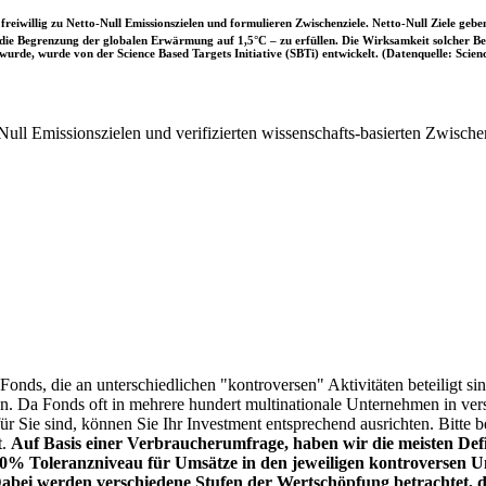
iwillig zu Netto-Null Emissionszielen und formulieren Zwischenziele. Netto-Null Ziele geben
ie Begrenzung der globalen Erwärmung auf 1,5°C – zu erfüllen. Die Wirksamkeit solcher Beke
wurde, wurde von der Science Based Targets Initiative (SBTi) entwickelt. (Datenquelle: Scienc
ull Emissionszielen und verifizierten wissenschafts-basierten Zwische
onds, die an unterschiedlichen "kontroversen" Aktivitäten beteiligt sind
sen. Da Fonds oft in mehrere hundert multinationale Unternehmen in ver
 für Sie sind, können Sie Ihr Investment entsprechend ausrichten. Bitt
t.
Auf Basis einer Verbraucherumfrage, haben wir die meisten Defin
% Toleranzniveau für Umsätze in den jeweiligen kontroversen Un
Dabei werden verschiedene Stufen der Wertschöpfung betrachtet, di