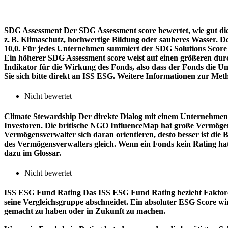
SDG Assessment
Der SDG Assessment score bewertet, wie gut di
z. B. Klimaschutz, hochwertige Bildung oder sauberes Wasser. D
10,0. Für jedes Unternehmen summiert der SDG Solutions Score de
Ein höherer SDG Assessment score weist auf einen größeren durch
Indikator für die Wirkung des Fonds, also dass der Fonds die
Sie sich bitte direkt an ISS ESG. Weitere Informationen zur Met
Nicht bewertet
Climate Stewardship
Der direkte Dialog mit einem Unternehmen 
Investoren. Die britische NGO InfluenceMap hat große Vermögen
Vermögensverwalter sich daran orientieren, desto besser ist d
des Vermögensverwalters gleich. Wenn ein Fonds kein Rating ha
dazu im Glossar.
Nicht bewertet
ISS ESG Fund Rating
Das ISS ESG Fund Rating bezieht Faktore
seine Vergleichsgruppe abschneidet. Ein absoluter ESG Score wir
gemacht zu haben oder in Zukunft zu machen.