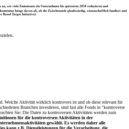
 an, wie viele Emissionen ein Unternehmen bis spätestens 2050 reduzieren und
nntnisse hängt davon ab, ob die Zwischenziele glaubwürdig, wissenschaftlich fundiert und
e Based Target Initiative).
nzielen.
. Welche Aktivität wirklich kontrovers ist und ob diese relevant für
schiedenen Branchen investieren, sind fast alle Fonds in "kontroverse
e beachten Sie: Die Daten zu kontroversen Aktivitäten werden zum
itionen für die kontroversen Aktivitäten in der
ternehmensaktivitäten gewählt. Es werden daher alle
es kann z.B. Dienstleistungen für die Verarbeitung, die