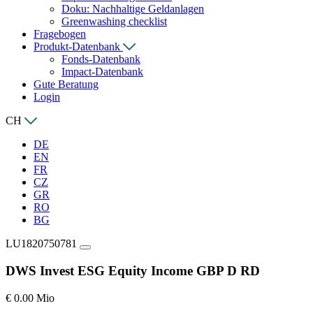
Doku: Nachhaltige Geldanlagen
Greenwashing checklist
Fragebogen
Produkt-Datenbank
Fonds-Datenbank
Impact-Datenbank
Gute Beratung
Login
CH
DE
EN
FR
CZ
GR
RO
BG
LU1820750781
DWS Invest ESG Equity Income GBP D RD
€ 0.00 Mio