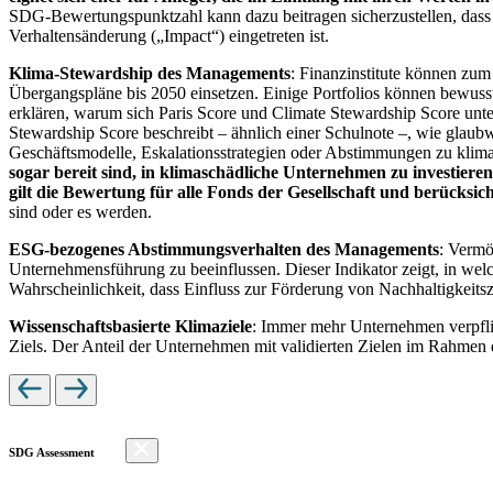
SDG-Bewertungspunktzahl kann dazu beitragen sicherzustellen, dass dur
Verhaltensänderung („Impact“) eingetreten ist.
Klima-Stewardship des Managements
: Finanzinstitute können zum
Übergangspläne bis 2050 einsetzen. Einige Portfolios können bewusst
erklären, warum sich Paris Score und Climate Stewardship Score unt
Stewardship Score beschreibt – ähnlich einer Schulnote –, wie gla
Geschäftsmodelle, Eskalationsstrategien oder Abstimmungen zu kli
sogar bereit sind, in klimaschädliche Unternehmen zu investiere
gilt die Bewertung für alle Fonds der Gesellschaft und berücks
sind oder es werden.
ESG-bezogenes Abstimmungsverhalten des Managements
: Vermö
Unternehmensführung zu beeinflussen. Dieser Indikator zeigt, in we
Wahrscheinlichkeit, dass Einfluss zur Förderung von Nachhaltigkeitszi
Wissenschaftsbasierte Klimaziele
: Immer mehr Unternehmen verpfli
Ziels. Der Anteil der Unternehmen mit validierten Zielen im Rahmen 
SDG Assessment