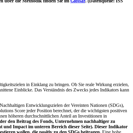
en über die Methodik finden Sie im
Glossar
. (Datenquelle: ISS
igkeitszielen in Einklang zu bringen. Ob Sie reale Wirkung erzielen,
nittene Einblicke. Das Verständnis des Zwecks jedes Indikators kann
Nachhaltigen Entwicklungszielen der Vereinten Nationen (SDGs),
ions Score jeder Position berechnet, der die wichtigsten positiven
n höheren durchschnittlichen Anteil an Investitionen in
 oder den Beitrag des Fonds, Unternehmen nachhaltiger zu
 und Impact im unteren Bereich dieser Seite). Dieser Indikator
stieren wollen, die positiv zu den SDGs beitragen.
Eine hohe