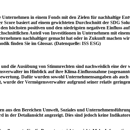
e Unternehmen in einem Fonds mit den Zielen für nachhaltige En
er Score basiert auf einem gewichteten Durchschnitt der SDG Solu
n höchsten positiven und den niedrigsten negativen Einfluss auf 
schnittlichen Anteil von Investitionen in Unternehmen mit einem n
 Unternehmen nachhaltiger gemacht hat oder in Zukunft machen 
hodik finden Sie im Glossar. (Datenquelle: ISS ESG)
und die Ausübung von Stimmrechten sind nachweislich eine der w
sverwalter im Hinblick auf ihre Klima-Einflussnahme (sogenanntes
ie Bewertung. Dafür wurden sowohl Unternehmensangaben als auch e
t, wurde der Vermögensverwalter aufgrund seiner relativ geringe
n aus den Bereichen Umwelt, Soziales und Unternehmensführung mi
d in der Detailansicht angezeigt. Dies sind jedoch keine Indikat