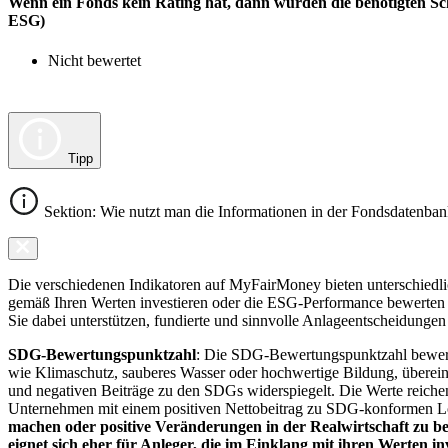
Wenn ein Fonds kein Rating hat, dann wurden die benötigten Sc
ESG)
Nicht bewertet
Tipp
Sektion: Wie nutzt man die Informationen in der Fondsdatenba
Die verschiedenen Indikatoren auf MyFairMoney bieten unterschiedlich
gemäß Ihren Werten investieren oder die ESG-Performance bewerten mö
Sie dabei unterstützen, fundierte und sinnvolle Anlageentscheidungen 
SDG-Bewertungspunktzahl
: Die SDG-Bewertungspunktzahl bewerte
wie Klimaschutz, sauberes Wasser oder hochwertige Bildung, übereins
und negativen Beiträge zu den SDGs widerspiegelt. Die Werte reiche
Unternehmen mit einem positiven Nettobeitrag zu SDG-konformen 
machen oder positive Veränderungen in der Realwirtschaft zu be
eignet sich eher für Anleger, die im Einklang mit ihren Werten i