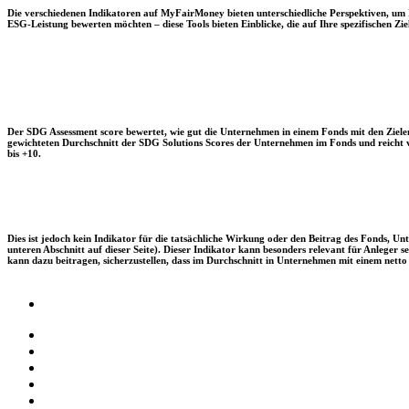
Die verschiedenen Indikatoren auf MyFairMoney bieten unterschiedliche Perspektiven, um Ihn
ESG-Leistung bewerten möchten – diese Tools bieten Einblicke, die auf Ihre spezifischen Zie
Der SDG Assessment score bewertet, wie gut die Unternehmen in einem Fonds mit den Zielen
gewichteten Durchschnitt der SDG Solutions Scores der Unternehmen im Fonds und reicht vo
bis +10.
Dies ist jedoch kein Indikator für die tatsächliche Wirkung oder den Beitrag des Fonds, 
unteren Abschnitt auf dieser Seite). Dieser Indikator kann besonders relevant für Anleger
kann dazu beitragen, sicherzustellen, dass im Durchschnitt in Unternehmen mit einem netto 