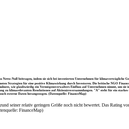
u Netto-Null beitragen, indem sie sich bei investierten Unternehmen für klimaverträgliche Ge
sten Strategien für eine positive Klimawirkung durch Investoren. Die britische NGO Fina
chulnote, wie glaubwürdig ein Vermögensverwalters Einfluss auf Unternehmen nimmt, um sie
immung zu klimarelevanten Resolutionen auf Aktionärsversammlungen. "A" steht für ein sta
uch externe Daten herangezogen. (Datenquelle: FinanceMap)
nd seiner relativ geringen Größe noch nicht bewertet. Das Rating von
atenquelle: FinanceMap)