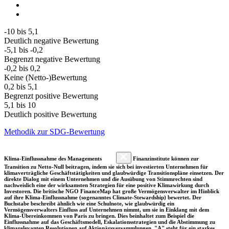
-10 bis 5,1
Deutlich negative Bewertung
-5,1 bis -0,2
Begrenzt negative Bewertung
-0,2 bis 0,2
Keine (Netto-)Bewertung
0,2 bis 5,1
Begrenzt positive Bewertung
5,1 bis 10
Deutlich positive Bewertung
Methodik zur SDG-Bewertung
Klima-Einflussnahme des Managements
Finanzinstitute können zur
Transition zu Netto-Null beitragen, indem sie sich bei investierten Unternehmen für
klimaverträgliche Geschäftstätigkeiten und glaubwürdige Transitionspläne einsetzen. Der
direkte Dialog mit einem Unternehmen und die Ausübung von Stimmrechten sind
nachweislich eine der wirksamsten Strategien für eine positive Klimawirkung durch
Investoren. Die britische NGO FinanceMap hat große Vermögensverwalter im Hinblick
auf ihre Klima-Einflussnahme (sogenanntes Climate-Stewardship) bewertet. Der
Buchstabe beschreibt ähnlich wie eine Schulnote, wie glaubwürdig ein
Vermögensverwalters Einfluss auf Unternehmen nimmt, um sie in Einklang mit dem
Klima-Übereinkommen von Paris zu bringen. Dies beinhaltet zum Beispiel die
Einflussnahme auf das Geschäftsmodell, Eskalationsstrategien und die Abstimmung zu
klimarelevanten Resolutionen auf Aktionärsversammlungen. "A" steht für ein starkes