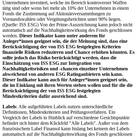
Unternehmen investiert, welche im Bereich kontroverser Waffen
tätig sind oder wenn bei mehr als 10% der Unternehmen in einem
Fonds die Zustimmung auf Aktionärsversammlungen zu
Vorstandswahlen oder Vergütungsberichten unter 90% liegen.
(Quelle: ISS ESG) Von der Prime-Auszeichnung kann jedoch nicht
automatisch auf die Nachhaltigkeitswirkung des Fonds geschlossen
werden.
Dieser Indikator kann unter anderem für
Anleger*innen geeignet sein, die der Meinung sind, dass eine
Berücksichtigung der von ISS ESG festgelegten Kriterien
finanzielle Risiken reduzieren und Chance erhöhen könnten. Es
sollte jedoch das Risiko berücksichtigt werden, dass die
Einschätzung von ISS ESG zur Integration von
Nachhaltigkeitsrisiken und -chancen einzelner Unternehmen
abweichend von anderen ESG Ratinganbietern sein kann.
Dieser Indikator kann auch für Anleger*innen geeignet sein,
die im Einklang mit ihren Werten stehen wollen und für die die
Berücksichtigung der von ISS ESG festgelegten
Mindestkriterien dafür ausreichend sind.
Labels
: Alle aufgeführten Labels nutzen unterschiedliche
Definitionen, Mindestkriterien und Prüfungsverfahren. Ein
Vergleich der Labels in Hinblick auf verschiedene Gesichtspunkte
befindet sich hinter dem Klickfeld "Alle Labels". Außer von dem
französischem Label Finansol kann bislang bei keinem der Labels
automatisch auf die Nachhaltigkeitswirkung des Fonds geschlossen