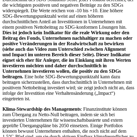
die wichtigsten positiven und negativen Beiträge zu den SDGs
widerspiegelt. Die Werte reichen von -10 bis +10. Eine höhere
SDG-Bewertungspunktzahl weist auf einen höheren
durchschnittlichen Anteil an Investitionen in Unternehmen mit
einem positiven Nettobeitrag zu SDG-konformen Lösungen hin.
Dies ist jedoch kein Indikator für die reale Wirkung oder den
Beitrag des Fonds, Unternehmen nachhaltiger zu machen oder
positive Veränderungen in der Realwirtschaft zu bewirken
(siehe auch das Video zum Unterschied zwischen Alignment
und Impact im unteren Bereich dieser Seite). Dieser Indikator
eignet sich eher für Anleger, die im Einklang mit ihren Werten
investieren möchten und daher durchschnittlich in
Unternehmen investieren wollen, die positiv zu den SDGs
beitragen.
Eine hohe SDG-Bewertungspunktzahl kann dazu
beitragen sicherzustellen, dass durchschnittlich in Unternehmen mit
positivem Nettobeitrag investiert wird; sie zeigt jedoch nicht an, dass
infolge der Investition eine Verhaltensänderung („Impact“)
eingetreten ist.
Klima-Stewardship des Managements
: Finanzinstitute können
zum Übergang zu Netto-Null beitragen, indem sie sich bei
investierten Unternehmen für wissenschaftsbasierte und extern
geprüfte Übergangspläne bis 2050 einsetzen. Einige Portfolios
können bewusst Unternehmen enthalten, die noch nicht auf dem
1,5°C-Pfad sind, um sie durch aktiven Einfluss klimafreundlicher zu