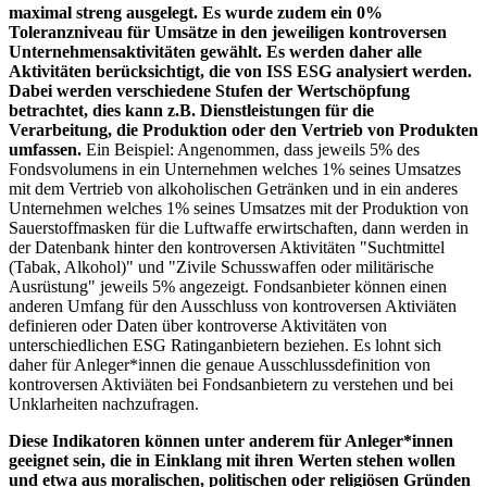
maximal streng ausgelegt. Es wurde zudem ein 0%
Toleranzniveau für Umsätze in den jeweiligen kontroversen
Unternehmensaktivitäten gewählt. Es werden daher alle
Aktivitäten berücksichtigt, die von ISS ESG analysiert werden.
Dabei werden verschiedene Stufen der Wertschöpfung
betrachtet, dies kann z.B. Dienstleistungen für die
Verarbeitung, die Produktion oder den Vertrieb von Produkten
umfassen.
Ein Beispiel: Angenommen, dass jeweils 5% des
Fondsvolumens in ein Unternehmen welches 1% seines Umsatzes
mit dem Vertrieb von alkoholischen Getränken und in ein anderes
Unternehmen welches 1% seines Umsatzes mit der Produktion von
Sauerstoffmasken für die Luftwaffe erwirtschaften, dann werden in
der Datenbank hinter den kontroversen Aktivitäten "Suchtmittel
(Tabak, Alkohol)" und "Zivile Schusswaffen oder militärische
Ausrüstung" jeweils 5% angezeigt. Fondsanbieter können einen
anderen Umfang für den Ausschluss von kontroversen Aktiviäten
definieren oder Daten über kontroverse Aktivitäten von
unterschiedlichen ESG Ratinganbietern beziehen. Es lohnt sich
daher für Anleger*innen die genaue Ausschlussdefinition von
kontroversen Aktiviäten bei Fondsanbietern zu verstehen und bei
Unklarheiten nachzufragen.
Diese Indikatoren können unter anderem für Anleger*innen
geeignet sein, die in Einklang mit ihren Werten stehen wollen
und etwa aus moralischen, politischen oder religiösen Gründen