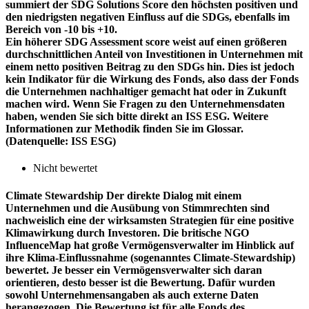
summiert der SDG Solutions Score den höchsten positiven und
den niedrigsten negativen Einfluss auf die SDGs, ebenfalls im
Bereich von -10 bis +10.
Ein höherer SDG Assessment score weist auf einen größeren
durchschnittlichen Anteil von Investitionen in Unternehmen mit
einem netto positiven Beitrag zu den SDGs hin. Dies ist jedoch
kein Indikator für die Wirkung des Fonds, also dass der Fonds
die Unternehmen nachhaltiger gemacht hat oder in Zukunft
machen wird. Wenn Sie Fragen zu den Unternehmensdaten
haben, wenden Sie sich bitte direkt an ISS ESG. Weitere
Informationen zur Methodik finden Sie im Glossar.
(Datenquelle: ISS ESG)
Nicht bewertet
Climate Stewardship
Der direkte Dialog mit einem
Unternehmen und die Ausübung von Stimmrechten sind
nachweislich eine der wirksamsten Strategien für eine positive
Klimawirkung durch Investoren. Die britische NGO
InfluenceMap hat große Vermögensverwalter im Hinblick auf
ihre Klima-Einflussnahme (sogenanntes Climate-Stewardship)
bewertet. Je besser ein Vermögensverwalter sich daran
orientieren, desto besser ist die Bewertung. Dafür wurden
sowohl Unternehmensangaben als auch externe Daten
herangezogen. Die Bewertung ist für alle Fonds des