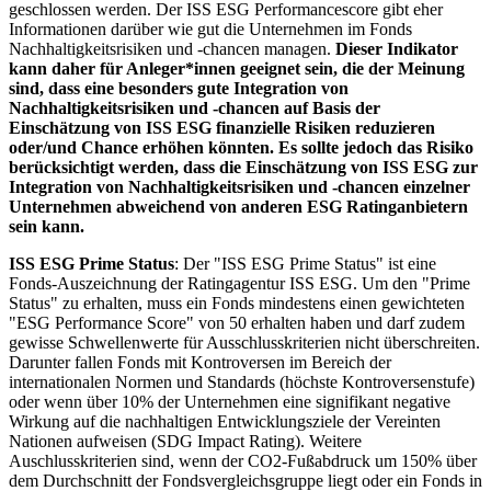
geschlossen werden. Der ISS ESG Performancescore gibt eher
Informationen darüber wie gut die Unternehmen im Fonds
Nachhaltigkeitsrisiken und -chancen managen.
Dieser Indikator
kann daher für Anleger*innen geeignet sein, die der Meinung
sind, dass eine besonders gute Integration von
Nachhaltigkeitsrisiken und -chancen auf Basis der
Einschätzung von ISS ESG finanzielle Risiken reduzieren
oder/und Chance erhöhen könnten. Es sollte jedoch das Risiko
berücksichtigt werden, dass die Einschätzung von ISS ESG zur
Integration von Nachhaltigkeitsrisiken und -chancen einzelner
Unternehmen abweichend von anderen ESG Ratinganbietern
sein kann.
ISS ESG Prime Status
: Der "ISS ESG Prime Status" ist eine
Fonds-Auszeichnung der Ratingagentur ISS ESG. Um den "Prime
Status" zu erhalten, muss ein Fonds mindestens einen gewichteten
"ESG Performance Score" von 50 erhalten haben und darf zudem
gewisse Schwellenwerte für Ausschlusskriterien nicht überschreiten.
Darunter fallen Fonds mit Kontroversen im Bereich der
internationalen Normen und Standards (höchste Kontroversenstufe)
oder wenn über 10% der Unternehmen eine signifikant negative
Wirkung auf die nachhaltigen Entwicklungsziele der Vereinten
Nationen aufweisen (SDG Impact Rating). Weitere
Auschlusskriterien sind, wenn der CO2-Fußabdruck um 150% über
dem Durchschnitt der Fondsvergleichsgruppe liegt oder ein Fonds in