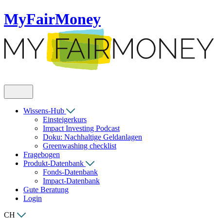
MyFairMoney
Wissens-Hub
Einsteigerkurs
Impact Investing Podcast
Doku: Nachhaltige Geldanlagen
Greenwashing checklist
Fragebogen
Produkt-Datenbank
Fonds-Datenbank
Impact-Datenbank
Gute Beratung
Login
CH