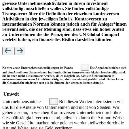
gewisse Unternehmensaktivitäten in ihrem Investment
vollständig ausschließen wollen. Sie finden vollständige
Transparenz über die Definition der einzelnen kontroversen
Aktivitäten in den jeweiligen Info i's. Kontroversen zu
internationalen Normen können jedoch auch für Anleger*innen
relevant sein, die der Meinung sind, dass etwa ein hoher Anteil
an Unternehmen die die Prinzipien des UN Global Compact
verletzt haben, ein finanzielles Risiko darstellen könnten.
Kontroverse Unternehmensbeteiligungen im Fonds
Die Angaben beziehen sich
auf den Anteil von Unternehmen im Fonds, die an kontroversen Aktivitäten beteiligt sind.
Sie können nicht aufsummiert werden, da es möglich ist, dass ein Unternehmen in
mehreren kontroversen Aktivitäten tätig ist, aber nur einmal gezählt wird. Daher kann
die Gesamthöhe niedriger sein als die Summe der unten gelisteten Anteile.
Umwelt
Unternehmensanteile
Bei diesen Werten interessieren wir
uns für die Anteile von Unternehmen und nicht von Staaten. Wir
geben also an, in welchen Kontroversen Unternehmen durch ihre
Geschäftstätigkeit vertreten sind, teilweise durch die Art und Weise,
wie sie Geschäfte machen oder geleitet werden, teilweise durch die
Art und Weise, wie sie Geld verdienen.