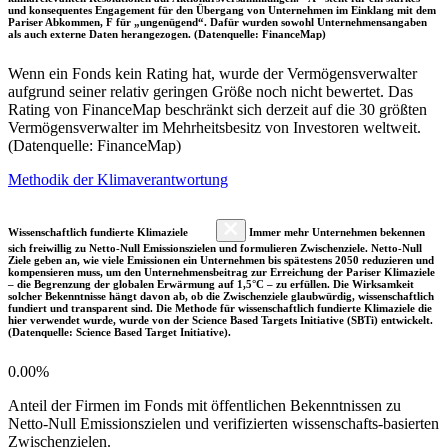
und konsequentes Engagement für den Übergang von Unternehmen im Einklang mit dem
Pariser Abkommen, F für „ungenügend“. Dafür wurden sowohl Unternehmensangaben
als auch externe Daten herangezogen. (Datenquelle: FinanceMap)
Wenn ein Fonds kein Rating hat, wurde der Vermögensverwalter
aufgrund seiner relativ geringen Größe noch nicht bewertet. Das
Rating von FinanceMap beschränkt sich derzeit auf die 30 größten
Vermögensverwalter im Mehrheitsbesitz von Investoren weltweit.
(Datenquelle: FinanceMap)
Methodik der Klimaverantwortung
Wissenschaftlich fundierte Klimaziele
Immer mehr Unternehmen bekennen
sich freiwillig zu Netto-Null Emissionszielen und formulieren Zwischenziele. Netto-Null
Ziele geben an, wie viele Emissionen ein Unternehmen bis spätestens 2050 reduzieren und
kompensieren muss, um den Unternehmensbeitrag zur Erreichung der Pariser Klimaziele
– die Begrenzung der globalen Erwärmung auf 1,5°C – zu erfüllen. Die Wirksamkeit
solcher Bekenntnisse hängt davon ab, ob die Zwischenziele glaubwürdig, wissenschaftlich
fundiert und transparent sind. Die Methode für wissenschaftlich fundierte Klimaziele die
hier verwendet wurde, wurde von der Science Based Targets Initiative (SBTi) entwickelt.
(Datenquelle: Science Based Target Initiative).
0.00%
Anteil der Firmen im Fonds mit öffentlichen Bekenntnissen zu
Netto-Null Emissionszielen und verifizierten wissenschafts-basierten
Zwischenzielen.