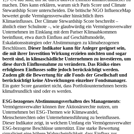
machen. Dies kann erklären, warum sich Paris Score und Climate
Stewardship Score unterscheiden. Die britische NGO InfluenceMap
bewertet große Vermögensverwalter hinsichtlich ihres
Klimaeinflusses. Der Climate Stewardship Score beschreibt –
ähnlich einer Schulnote –, wie glaubwürdig ein Vermögensverwalter
Unternehmen im Einklang mit dem Pariser Klimaabkommen
beeinflusst, etwa durch Einfluss auf Geschäftsmodelle,
Eskalationsstrategien oder Abstimmungen zu klimabezogenen
Beschlüssen.
Dieser Indikator kann für Anleger geeignet sein,
die mit ihrer Investition Wirkung erzielen möchten und sogar
bereit sind, in klimaschädliche Unternehmen zu investieren, um
diese durch Einflussnahme zu verändern. Das Risiko eines
erfolglosen Einflusses sollte jedoch berücksichtigt werden.
Zudem gilt die Bewertung für alle Fonds der Gesellschaft und
berücksichtigt keine Abweichungen einzelner Fondsmanager.
Ein guter Score garantiert nicht, dass Portfoliounternehmen bereits
klimafreundlich sind oder es werden.
ESG-bezogenes Abstimmungsverhalten des Managements
:
Vermögensverwalter können ihre Aktionärsrechte nutzen, um
Unternehmen bei ESG-Themen wie Klimawandel,
Menschenrechten oder Unternehmensführung zu beeinflussen.
Dieser Indikator zeigt, in welchem Umfang ein Vermögensverwalter
ESG-bezogene Beschlüsse unterstützt. Eine starke Bewertung
signalisiert eine höhere Wahrscheinlichkeit, dass Einfluss zur