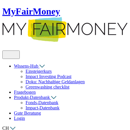
MyFairMoney
Wissens-Hub
Einsteigerkurs
Impact Investing Podcast
Doku: Nachhaltige Geldanlagen
Greenwashing checklist
Fragebogen
Produkt-Datenbank
Fonds-Datenbank
Impact-Datenbank
Gute Beratung
Login
CH