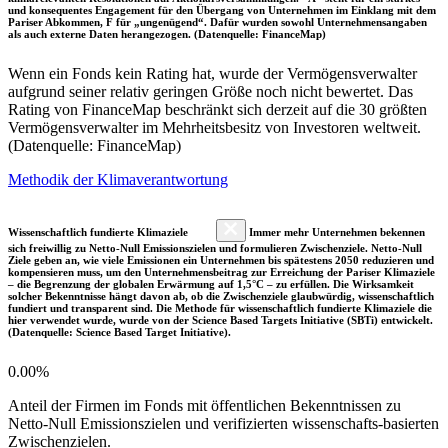
und konsequentes Engagement für den Übergang von Unternehmen im Einklang mit dem
Pariser Abkommen, F für „ungenügend“. Dafür wurden sowohl Unternehmensangaben
als auch externe Daten herangezogen. (Datenquelle: FinanceMap)
Wenn ein Fonds kein Rating hat, wurde der Vermögensverwalter
aufgrund seiner relativ geringen Größe noch nicht bewertet. Das
Rating von FinanceMap beschränkt sich derzeit auf die 30 größten
Vermögensverwalter im Mehrheitsbesitz von Investoren weltweit.
(Datenquelle: FinanceMap)
Methodik der Klimaverantwortung
Wissenschaftlich fundierte Klimaziele
Immer mehr Unternehmen bekennen
sich freiwillig zu Netto-Null Emissionszielen und formulieren Zwischenziele. Netto-Null
Ziele geben an, wie viele Emissionen ein Unternehmen bis spätestens 2050 reduzieren und
kompensieren muss, um den Unternehmensbeitrag zur Erreichung der Pariser Klimaziele
– die Begrenzung der globalen Erwärmung auf 1,5°C – zu erfüllen. Die Wirksamkeit
solcher Bekenntnisse hängt davon ab, ob die Zwischenziele glaubwürdig, wissenschaftlich
fundiert und transparent sind. Die Methode für wissenschaftlich fundierte Klimaziele die
hier verwendet wurde, wurde von der Science Based Targets Initiative (SBTi) entwickelt.
(Datenquelle: Science Based Target Initiative).
0.00%
Anteil der Firmen im Fonds mit öffentlichen Bekenntnissen zu
Netto-Null Emissionszielen und verifizierten wissenschafts-basierten
Zwischenzielen.