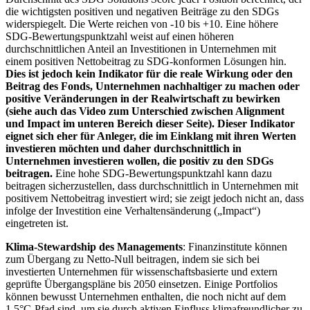
die wichtigsten positiven und negativen Beiträge zu den SDGs
widerspiegelt. Die Werte reichen von -10 bis +10. Eine höhere
SDG-Bewertungspunktzahl weist auf einen höheren
durchschnittlichen Anteil an Investitionen in Unternehmen mit
einem positiven Nettobeitrag zu SDG-konformen Lösungen hin.
Dies ist jedoch kein Indikator für die reale Wirkung oder den
Beitrag des Fonds, Unternehmen nachhaltiger zu machen oder
positive Veränderungen in der Realwirtschaft zu bewirken
(siehe auch das Video zum Unterschied zwischen Alignment
und Impact im unteren Bereich dieser Seite). Dieser Indikator
eignet sich eher für Anleger, die im Einklang mit ihren Werten
investieren möchten und daher durchschnittlich in
Unternehmen investieren wollen, die positiv zu den SDGs
beitragen.
Eine hohe SDG-Bewertungspunktzahl kann dazu
beitragen sicherzustellen, dass durchschnittlich in Unternehmen mit
positivem Nettobeitrag investiert wird; sie zeigt jedoch nicht an, dass
infolge der Investition eine Verhaltensänderung („Impact“)
eingetreten ist.
Klima-Stewardship des Managements
: Finanzinstitute können
zum Übergang zu Netto-Null beitragen, indem sie sich bei
investierten Unternehmen für wissenschaftsbasierte und extern
geprüfte Übergangspläne bis 2050 einsetzen. Einige Portfolios
können bewusst Unternehmen enthalten, die noch nicht auf dem
1,5°C-Pfad sind, um sie durch aktiven Einfluss klimafreundlicher zu