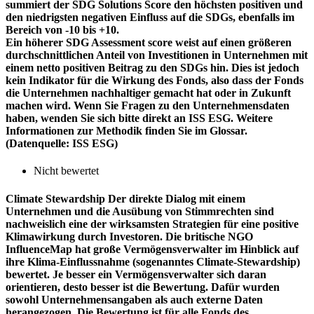
summiert der SDG Solutions Score den höchsten positiven und
den niedrigsten negativen Einfluss auf die SDGs, ebenfalls im
Bereich von -10 bis +10.
Ein höherer SDG Assessment score weist auf einen größeren
durchschnittlichen Anteil von Investitionen in Unternehmen mit
einem netto positiven Beitrag zu den SDGs hin. Dies ist jedoch
kein Indikator für die Wirkung des Fonds, also dass der Fonds
die Unternehmen nachhaltiger gemacht hat oder in Zukunft
machen wird. Wenn Sie Fragen zu den Unternehmensdaten
haben, wenden Sie sich bitte direkt an ISS ESG. Weitere
Informationen zur Methodik finden Sie im Glossar.
(Datenquelle: ISS ESG)
Nicht bewertet
Climate Stewardship
Der direkte Dialog mit einem
Unternehmen und die Ausübung von Stimmrechten sind
nachweislich eine der wirksamsten Strategien für eine positive
Klimawirkung durch Investoren. Die britische NGO
InfluenceMap hat große Vermögensverwalter im Hinblick auf
ihre Klima-Einflussnahme (sogenanntes Climate-Stewardship)
bewertet. Je besser ein Vermögensverwalter sich daran
orientieren, desto besser ist die Bewertung. Dafür wurden
sowohl Unternehmensangaben als auch externe Daten
herangezogen. Die Bewertung ist für alle Fonds des