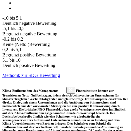
-10 bis 5,1
Deutlich negative Bewertung
-5,1 bis -0,2
Begrenzt negative Bewertung
-0,2 bis 0,2
Keine (Netto-)Bewertung
0,2 bis 5,1
Begrenzt positive Bewertung
5,1 bis 10
Deutlich positive Bewertung
Methodik zur SDG-Bewertung
Klima-Einflussnahme des Managements
Finanzinstitute können zur
Transition zu Netto-Null beitragen, indem sie sich bei investierten Unternehmen für
klimaverträgliche Geschäftstätigkeiten und glaubwürdige Transitionspläne einsetzen. Der
direkte Dialog mit einem Unternehmen und die Ausübung von Stimmrechten sind
nachweislich eine der wirksamsten Strategien für eine positive Klimawirkung durch
Investoren. Die britische NGO FinanceMap hat große Vermögensverwalter im Hinblick
auf ihre Klima-Einflussnahme (sogenanntes Climate-Stewardship) bewertet. Der
Buchstabe beschreibt ähnlich wie eine Schulnote, wie glaubwürdig ein
Vermögensverwalters Einfluss auf Unternehmen nimmt, um sie in Einklang mit dem
Klima-Übereinkommen von Paris zu bringen. Dies beinhaltet zum Beispiel die
Einflussnahme auf das Geschäftsmodell, Eskalationsstrategien und die Abstimmung zu
klimarelevanten Resolutionen auf Aktionärsversammlungen. "A" steht für ein starkes