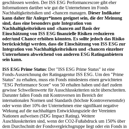
geschlossen werden. Der ISS ESG Performancescore gibt eher
Informationen darüber wie gut die Unternehmen im Fonds
Nachhaltigkeitsrisiken und -chancen managen.
Dieser Indikator
kann daher für Anleger*innen geeignet sein, die der Meinung
sind, dass eine besonders gute Integration von
Nachhaltigkeitsrisiken und -chancen auf Basis der
Einschätzung von ISS ESG finanzielle Risiken reduzieren
oder/und Chance erhöhen könnten. Es sollte jedoch das Risiko
berücksichtigt werden, dass die Einschätzung von ISS ESG zur
Integration von Nachhaltigkeitsrisiken und -chancen einzelner
Unternehmen abweichend von anderen ESG Ratinganbietern
sein kann.
ISS ESG Prime Status
: Der "ISS ESG Prime Status" ist eine
Fonds-Auszeichnung der Ratingagentur ISS ESG. Um den "Prime
Status" zu erhalten, muss ein Fonds mindestens einen gewichteten
"ESG Performance Score" von 50 erhalten haben und darf zudem
gewisse Schwellenwerte für Ausschlusskriterien nicht überschreiten.
Darunter fallen Fonds mit Kontroversen im Bereich der
internationalen Normen und Standards (höchste Kontroversenstufe)
oder wenn über 10% der Unternehmen eine signifikant negative
Wirkung auf die nachhaltigen Entwicklungsziele der Vereinten
Nationen aufweisen (SDG Impact Rating). Weitere
Auschlusskriterien sind, wenn der CO2-Fußabdruck um 150% über
dem Durchschnitt der Fondsvergleichsgruppe liegt oder ein Fonds in