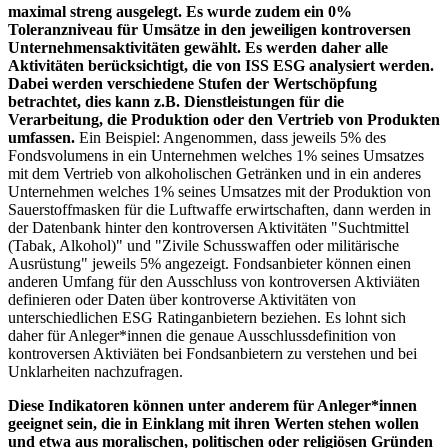
maximal streng ausgelegt. Es wurde zudem ein 0%
Toleranzniveau für Umsätze in den jeweiligen kontroversen
Unternehmensaktivitäten gewählt. Es werden daher alle
Aktivitäten berücksichtigt, die von ISS ESG analysiert werden.
Dabei werden verschiedene Stufen der Wertschöpfung
betrachtet, dies kann z.B. Dienstleistungen für die
Verarbeitung, die Produktion oder den Vertrieb von Produkten
umfassen.
Ein Beispiel: Angenommen, dass jeweils 5% des
Fondsvolumens in ein Unternehmen welches 1% seines Umsatzes
mit dem Vertrieb von alkoholischen Getränken und in ein anderes
Unternehmen welches 1% seines Umsatzes mit der Produktion von
Sauerstoffmasken für die Luftwaffe erwirtschaften, dann werden in
der Datenbank hinter den kontroversen Aktivitäten "Suchtmittel
(Tabak, Alkohol)" und "Zivile Schusswaffen oder militärische
Ausrüstung" jeweils 5% angezeigt. Fondsanbieter können einen
anderen Umfang für den Ausschluss von kontroversen Aktiviäten
definieren oder Daten über kontroverse Aktivitäten von
unterschiedlichen ESG Ratinganbietern beziehen. Es lohnt sich
daher für Anleger*innen die genaue Ausschlussdefinition von
kontroversen Aktiviäten bei Fondsanbietern zu verstehen und bei
Unklarheiten nachzufragen.
Diese Indikatoren können unter anderem für Anleger*innen
geeignet sein, die in Einklang mit ihren Werten stehen wollen
und etwa aus moralischen, politischen oder religiösen Gründen