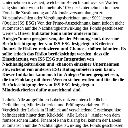
Unternehmen investiert, welche im Bereich kontroverser Waffen
tätig sind oder wenn bei mehr als 10% der Unternehmen in einem
Fonds die Zustimmung auf Aktionärsversammlungen zu
Vorstandswahlen oder Vergütungsberichten unter 90% liegen.
(Quelle: ISS ESG) Von der Prime-Auszeichnung kann jedoch nicht
automatisch auf die Nachhaltigkeitswirkung des Fonds geschlossen
werden.
Dieser Indikator kann unter anderem für
Anleger*innen geeignet sein, die der Meinung sind, dass eine
Berücksichtigung der von ISS ESG festgelegten Kriterien
finanzielle Risiken reduzieren und Chance erhöhen könnten. Es
sollte jedoch das Risiko berücksichtigt werden, dass die
Einschätzung von ISS ESG zur Integration von
Nachhaltigkeitsrisiken und -chancen einzelner Unternehmen
abweichend von anderen ESG Ratinganbietern sein kann.
Dieser Indikator kann auch für Anleger*innen geeignet sein,
die im Einklang mit ihren Werten stehen wollen und für die die
Berücksichtigung der von ISS ESG festgelegten
Mindestkriterien dafür ausreichend sind.
Labels
: Alle aufgeführten Labels nutzen unterschiedliche
Definitionen, Mindestkriterien und Prüfungsverfahren. Ein
Vergleich der Labels in Hinblick auf verschiedene Gesichtspunkte
befindet sich hinter dem Klickfeld "Alle Labels". Außer von dem
französischem Label Finansol kann bislang bei keinem der Labels
automatisch auf die Nachhaltigkeitswirkung des Fonds geschlossen