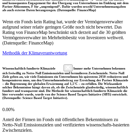
und konsequentes Engagement für den Übergang von Unternehmen im Einklang mit dem
Pariser Abkommen, F für „ungenügend“. Dafür wurden sowohl Unternehmensangaben
als auch externe Daten herangezogen. (Datenquelle: FinanceMap)
Wenn ein Fonds kein Rating hat, wurde der Vermögensverwalter
aufgrund seiner relativ geringen Größe noch nicht bewertet. Das
Rating von FinanceMap beschränkt sich derzeit auf die 30 größten
Vermögensverwalter im Mehrheitsbesitz von Investoren weltweit.
(Datenquelle: FinanceMap)
Methodik der Klimaverantwortung
Wissenschaftlich fundierte Klimaziele
Immer mehr Unternehmen bekennen
sich freiwillig zu Netto-Null Emissionszielen und formulieren Zwischenziele. Netto-Null
Ziele geben an, wie viele Emissionen ein Unternehmen bis spätestens 2050 reduzieren und
kompensieren muss, um den Unternehmensbeitrag zur Erreichung der Pariser Klimaziele
– die Begrenzung der globalen Erwärmung auf 1,5°C – zu erfüllen. Die Wirksamkeit
solcher Bekenntnisse hängt davon ab, ob die Zwischenziele glaubwürdig, wissenschaftlich
fundiert und transparent sind. Die Methode für wissenschaftlich fundierte Klimaziele die
hier verwendet wurde, wurde von der Science Based Targets Initiative (SBTi) entwickelt.
(Datenquelle: Science Based Target Initiative).
0.00%
Anteil der Firmen im Fonds mit öffentlichen Bekenntnissen zu
Netto-Null Emissionszielen und verifizierten wissenschafts-basierten
Zwischenzielen.