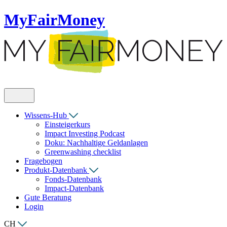
MyFairMoney
Wissens-Hub
Einsteigerkurs
Impact Investing Podcast
Doku: Nachhaltige Geldanlagen
Greenwashing checklist
Fragebogen
Produkt-Datenbank
Fonds-Datenbank
Impact-Datenbank
Gute Beratung
Login
CH