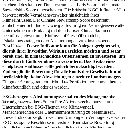
machen. Dies kann erklären, warum sich Paris Score und Climate
Stewardship Score unterscheiden. Die britische NGO InfluenceMap
bewertet große Vermögensverwalter hinsichtlich ihres
Klimaeinflusses. Der Climate Stewardship Score beschreibt –
ähnlich einer Schulnote –, wie glaubwürdig ein Vermögensverwalter
Unternehmen im Einklang mit dem Pariser Klimaabkommen
beeinflusst, etwa durch Einfluss auf Geschäftsmodelle,
Eskalationsstrategien oder Abstimmungen zu klimabezogenen
Beschlüssen.
Dieser Indikator kann für Anleger geeignet sein,
die mit ihrer Investition Wirkung erzielen möchten und sogar
bereit sind, in klimaschädliche Unternehmen zu investieren, um
diese durch Einflussnahme zu verändern. Das Risiko eines
erfolglosen Einflusses sollte jedoch berücksichtigt werden.
Zudem gilt die Bewertung für alle Fonds der Gesellschaft und
berücksichtigt keine Abweichungen einzelner Fondsmanager.
Ein guter Score garantiert nicht, dass Portfoliounternehmen bereits
klimafreundlich sind oder es werden.
ESG-bezogenes Abstimmungsverhalten des Managements
:
Vermögensverwalter können ihre Aktionärsrechte nutzen, um
Unternehmen bei ESG-Themen wie Klimawandel,
Menschenrechten oder Unternehmensführung zu beeinflussen.
Dieser Indikator zeigt, in welchem Umfang ein Vermögensverwalter
ESG-bezogene Beschlüsse unterstützt. Eine starke Bewertung
signalisiert eine höhere Wahrscheinlichkeit, dass Einfluss zur