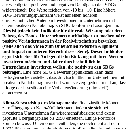
die wichtigsten positiven und negativen Beiträge zu den SDGs
widerspiegelt. Die Werte reichen von -10 bis +10. Eine höhere
SDG-Bewertungspunktzahl weist auf einen höheren
durchschnittlichen Anteil an Investitionen in Unternehmen mit
einem positiven Nettobeitrag zu SDG-konformen Lösungen hin.
Dies ist jedoch kein Indikator für die reale Wirkung oder den
Beitrag des Fonds, Unternehmen nachhaltiger zu machen oder
positive Veränderungen in der Realwirtschaft zu bewirken
(siehe auch das Video zum Unterschied zwischen Alignment
und Impact im unteren Bereich dieser Seite). Dieser Indikator
eignet sich eher für Anleger, die im Einklang mit ihren Werten
investieren möchten und daher durchschnittlich in
Unternehmen investieren wollen, die positiv zu den SDGs
beitragen.
Eine hohe SDG-Bewertungspunktzahl kann dazu
beitragen sicherzustellen, dass durchschnittlich in Unternehmen mit
positivem Nettobeitrag investiert wird; sie zeigt jedoch nicht an, dass
infolge der Investition eine Verhaltensänderung („Impact“)
eingetreten ist.
Klima-Stewardship des Managements
: Finanzinstitute können
zum Übergang zu Netto-Null beitragen, indem sie sich bei
investierten Unternehmen für wissenschaftsbasierte und extern
geprüfte Übergangspläne bis 2050 einsetzen. Einige Portfolios
können bewusst Unternehmen enthalten, die noch nicht auf dem
1,5°C-Pfad sind, um sie durch aktiven Einfluss klimafreundlicher zu