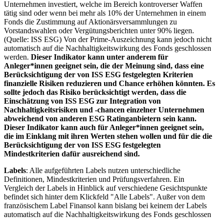
Unternehmen investiert, welche im Bereich kontroverser Waffen
tätig sind oder wenn bei mehr als 10% der Unternehmen in einem
Fonds die Zustimmung auf Aktionärsversammlungen zu
Vorstandswahlen oder Vergütungsberichten unter 90% liegen.
(Quelle: ISS ESG) Von der Prime-Auszeichnung kann jedoch nicht
automatisch auf die Nachhaltigkeitswirkung des Fonds geschlossen
werden.
Dieser Indikator kann unter anderem für
Anleger*innen geeignet sein, die der Meinung sind, dass eine
Berücksichtigung der von ISS ESG festgelegten Kriterien
finanzielle Risiken reduzieren und Chance erhöhen könnten. Es
sollte jedoch das Risiko berücksichtigt werden, dass die
Einschätzung von ISS ESG zur Integration von
Nachhaltigkeitsrisiken und -chancen einzelner Unternehmen
abweichend von anderen ESG Ratinganbietern sein kann.
Dieser Indikator kann auch für Anleger*innen geeignet sein,
die im Einklang mit ihren Werten stehen wollen und für die die
Berücksichtigung der von ISS ESG festgelegten
Mindestkriterien dafür ausreichend sind.
Labels
: Alle aufgeführten Labels nutzen unterschiedliche
Definitionen, Mindestkriterien und Prüfungsverfahren. Ein
Vergleich der Labels in Hinblick auf verschiedene Gesichtspunkte
befindet sich hinter dem Klickfeld "Alle Labels". Außer von dem
französischem Label Finansol kann bislang bei keinem der Labels
automatisch auf die Nachhaltigkeitswirkung des Fonds geschlossen