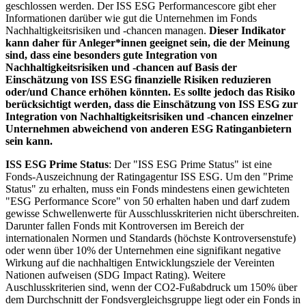
geschlossen werden. Der ISS ESG Performancescore gibt eher
Informationen darüber wie gut die Unternehmen im Fonds
Nachhaltigkeitsrisiken und -chancen managen.
Dieser Indikator
kann daher für Anleger*innen geeignet sein, die der Meinung
sind, dass eine besonders gute Integration von
Nachhaltigkeitsrisiken und -chancen auf Basis der
Einschätzung von ISS ESG finanzielle Risiken reduzieren
oder/und Chance erhöhen könnten. Es sollte jedoch das Risiko
berücksichtigt werden, dass die Einschätzung von ISS ESG zur
Integration von Nachhaltigkeitsrisiken und -chancen einzelner
Unternehmen abweichend von anderen ESG Ratinganbietern
sein kann.
ISS ESG Prime Status
: Der "ISS ESG Prime Status" ist eine
Fonds-Auszeichnung der Ratingagentur ISS ESG. Um den "Prime
Status" zu erhalten, muss ein Fonds mindestens einen gewichteten
"ESG Performance Score" von 50 erhalten haben und darf zudem
gewisse Schwellenwerte für Ausschlusskriterien nicht überschreiten.
Darunter fallen Fonds mit Kontroversen im Bereich der
internationalen Normen und Standards (höchste Kontroversenstufe)
oder wenn über 10% der Unternehmen eine signifikant negative
Wirkung auf die nachhaltigen Entwicklungsziele der Vereinten
Nationen aufweisen (SDG Impact Rating). Weitere
Auschlusskriterien sind, wenn der CO2-Fußabdruck um 150% über
dem Durchschnitt der Fondsvergleichsgruppe liegt oder ein Fonds in