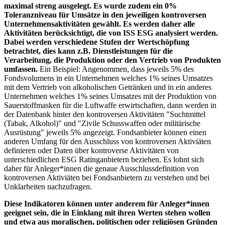
maximal streng ausgelegt. Es wurde zudem ein 0%
Toleranzniveau für Umsätze in den jeweiligen kontroversen
Unternehmensaktivitäten gewählt. Es werden daher alle
Aktivitäten berücksichtigt, die von ISS ESG analysiert werden.
Dabei werden verschiedene Stufen der Wertschöpfung
betrachtet, dies kann z.B. Dienstleistungen für die
Verarbeitung, die Produktion oder den Vertrieb von Produkten
umfassen.
Ein Beispiel: Angenommen, dass jeweils 5% des
Fondsvolumens in ein Unternehmen welches 1% seines Umsatzes
mit dem Vertrieb von alkoholischen Getränken und in ein anderes
Unternehmen welches 1% seines Umsatzes mit der Produktion von
Sauerstoffmasken für die Luftwaffe erwirtschaften, dann werden in
der Datenbank hinter den kontroversen Aktivitäten "Suchtmittel
(Tabak, Alkohol)" und "Zivile Schusswaffen oder militärische
Ausrüstung" jeweils 5% angezeigt. Fondsanbieter können einen
anderen Umfang für den Ausschluss von kontroversen Aktiviäten
definieren oder Daten über kontroverse Aktivitäten von
unterschiedlichen ESG Ratinganbietern beziehen. Es lohnt sich
daher für Anleger*innen die genaue Ausschlussdefinition von
kontroversen Aktiviäten bei Fondsanbietern zu verstehen und bei
Unklarheiten nachzufragen.
Diese Indikatoren können unter anderem für Anleger*innen
geeignet sein, die in Einklang mit ihren Werten stehen wollen
und etwa aus moralischen, politischen oder religiösen Gründen