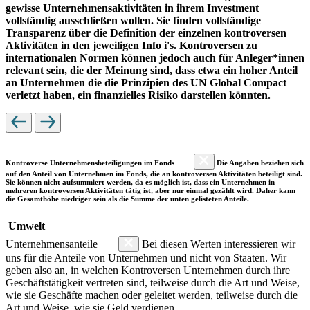
gewisse Unternehmensaktivitäten in ihrem Investment
vollständig ausschließen wollen. Sie finden vollständige
Transparenz über die Definition der einzelnen kontroversen
Aktivitäten in den jeweiligen Info i's. Kontroversen zu
internationalen Normen können jedoch auch für Anleger*innen
relevant sein, die der Meinung sind, dass etwa ein hoher Anteil
an Unternehmen die die Prinzipien des UN Global Compact
verletzt haben, ein finanzielles Risiko darstellen könnten.
Kontroverse Unternehmensbeteiligungen im Fonds
Die Angaben beziehen sich
auf den Anteil von Unternehmen im Fonds, die an kontroversen Aktivitäten beteiligt sind.
Sie können nicht aufsummiert werden, da es möglich ist, dass ein Unternehmen in
mehreren kontroversen Aktivitäten tätig ist, aber nur einmal gezählt wird. Daher kann
die Gesamthöhe niedriger sein als die Summe der unten gelisteten Anteile.
Umwelt
Unternehmensanteile
Bei diesen Werten interessieren wir
uns für die Anteile von Unternehmen und nicht von Staaten. Wir
geben also an, in welchen Kontroversen Unternehmen durch ihre
Geschäftstätigkeit vertreten sind, teilweise durch die Art und Weise,
wie sie Geschäfte machen oder geleitet werden, teilweise durch die
Art und Weise, wie sie Geld verdienen.