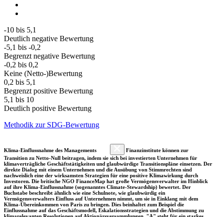
-10 bis 5,1
Deutlich negative Bewertung
-5,1 bis -0,2
Begrenzt negative Bewertung
-0,2 bis 0,2
Keine (Netto-)Bewertung
0,2 bis 5,1
Begrenzt positive Bewertung
5,1 bis 10
Deutlich positive Bewertung
Methodik zur SDG-Bewertung
Klima-Einflussnahme des Managements
Finanzinstitute können zur
Transition zu Netto-Null beitragen, indem sie sich bei investierten Unternehmen für
klimaverträgliche Geschäftstätigkeiten und glaubwürdige Transitionspläne einsetzen. Der
direkte Dialog mit einem Unternehmen und die Ausübung von Stimmrechten sind
nachweislich eine der wirksamsten Strategien für eine positive Klimawirkung durch
Investoren. Die britische NGO FinanceMap hat große Vermögensverwalter im Hinblick
auf ihre Klima-Einflussnahme (sogenanntes Climate-Stewardship) bewertet. Der
Buchstabe beschreibt ähnlich wie eine Schulnote, wie glaubwürdig ein
Vermögensverwalters Einfluss auf Unternehmen nimmt, um sie in Einklang mit dem
Klima-Übereinkommen von Paris zu bringen. Dies beinhaltet zum Beispiel die
Einflussnahme auf das Geschäftsmodell, Eskalationsstrategien und die Abstimmung zu
klimarelevanten Resolutionen auf Aktionärsversammlungen. "A" steht für ein starkes