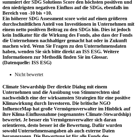
summiert der SDG Solutions Score den höchsten positiven und
den niedrigsten negativen Einfluss auf die SDGs, ebenfalls im
Bereich von -10 bis +10.
Ein höherer SDG Assessment score weist auf einen größeren
durchschnittlichen Anteil von Investitionen in Unternehmen mit
einem netto positiven Beitrag zu den SDGs hin. Dies ist jedoch
kein Indikator für die Wirkung des Fonds, also dass der Fonds
die Unternehmen nachhaltiger gemacht hat oder in Zukunft
machen wird. Wenn Sie Fragen zu den Unternehmensdaten
haben, wenden Sie sich bitte direkt an ISS ESG. Weitere
Informationen zur Methodik finden Sie im Glossar.
(Datenquelle: ISS ESG)
Nicht bewertet
Climate Stewardship
Der direkte Dialog mit einem
Unternehmen und die Ausübung von Stimmrechten sind
nachweislich eine der wirksamsten Strategien für eine positive
Klimawirkung durch Investoren. Die britische NGO
InfluenceMap hat große Vermögensverwalter im Hinblick auf
ihre Klima-Einflussnahme (sogenanntes Climate-Stewardship)
bewertet. Je besser ein Vermögensverwalter sich daran
orientieren, desto besser ist die Bewertung. Dafür wurden
sowohl Unternehmensangaben als auch externe Daten
herangezogen. Die Bewertung ist für alle Fonds des