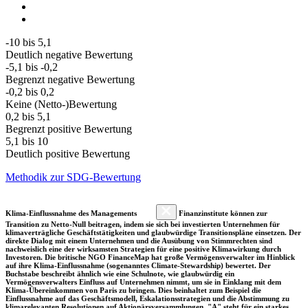
-10 bis 5,1
Deutlich negative Bewertung
-5,1 bis -0,2
Begrenzt negative Bewertung
-0,2 bis 0,2
Keine (Netto-)Bewertung
0,2 bis 5,1
Begrenzt positive Bewertung
5,1 bis 10
Deutlich positive Bewertung
Methodik zur SDG-Bewertung
Klima-Einflussnahme des Managements
Finanzinstitute können zur
Transition zu Netto-Null beitragen, indem sie sich bei investierten Unternehmen für
klimaverträgliche Geschäftstätigkeiten und glaubwürdige Transitionspläne einsetzen. Der
direkte Dialog mit einem Unternehmen und die Ausübung von Stimmrechten sind
nachweislich eine der wirksamsten Strategien für eine positive Klimawirkung durch
Investoren. Die britische NGO FinanceMap hat große Vermögensverwalter im Hinblick
auf ihre Klima-Einflussnahme (sogenanntes Climate-Stewardship) bewertet. Der
Buchstabe beschreibt ähnlich wie eine Schulnote, wie glaubwürdig ein
Vermögensverwalters Einfluss auf Unternehmen nimmt, um sie in Einklang mit dem
Klima-Übereinkommen von Paris zu bringen. Dies beinhaltet zum Beispiel die
Einflussnahme auf das Geschäftsmodell, Eskalationsstrategien und die Abstimmung zu
klimarelevanten Resolutionen auf Aktionärsversammlungen. "A" steht für ein starkes