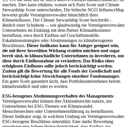
machen. Dies kann erklären, warum sich Paris Score und Climate
Stewardship Score unterscheiden. Die britische NGO InfluenceMap
bewertet große Vermögensverwalter hinsichtlich ihres
Klimaeinflusses. Der Climate Stewardship Score beschreibt –
ähnlich einer Schulnote –, wie glaubwürdig ein Vermögensverwalter
Unternehmen im Einklang mit dem Pariser Klimaabkommen
beeinflusst, etwa durch Einfluss auf Geschäftsmodelle,
Eskalationsstrategien oder Abstimmungen zu klimabezogenen
Beschlüssen.
Dieser Indikator kann für Anleger geeignet sein,
die mit ihrer Investition Wirkung erzielen möchten und sogar
bereit sind, in klimaschädliche Unternehmen zu investieren, um
diese durch Einflussnahme zu verändern. Das Risiko eines
erfolglosen Einflusses sollte jedoch berücksichtigt werden.
Zudem gilt die Bewertung für alle Fonds der Gesellschaft und
berücksichtigt keine Abweichungen einzelner Fondsmanager.
Ein guter Score garantiert nicht, dass Portfoliounternehmen bereits
klimafreundlich sind oder es werden.
ESG-bezogenes Abstimmungsverhalten des Managements
:
Vermögensverwalter können ihre Aktionärsrechte nutzen, um
Unternehmen bei ESG-Themen wie Klimawandel,
Menschenrechten oder Unternehmensführung zu beeinflussen.
Dieser Indikator zeigt, in welchem Umfang ein Vermögensverwalter
ESG-bezogene Beschlüsse unterstützt. Eine starke Bewertung
signalisiert eine höhere Wahrscheinlichkeit, dass Einfluss zur