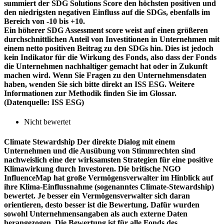
summiert der SDG Solutions Score den höchsten positiven und
den niedrigsten negativen Einfluss auf die SDGs, ebenfalls im
Bereich von -10 bis +10.
Ein höherer SDG Assessment score weist auf einen größeren
durchschnittlichen Anteil von Investitionen in Unternehmen mit
einem netto positiven Beitrag zu den SDGs hin. Dies ist jedoch
kein Indikator für die Wirkung des Fonds, also dass der Fonds
die Unternehmen nachhaltiger gemacht hat oder in Zukunft
machen wird. Wenn Sie Fragen zu den Unternehmensdaten
haben, wenden Sie sich bitte direkt an ISS ESG. Weitere
Informationen zur Methodik finden Sie im Glossar.
(Datenquelle: ISS ESG)
Nicht bewertet
Climate Stewardship
Der direkte Dialog mit einem
Unternehmen und die Ausübung von Stimmrechten sind
nachweislich eine der wirksamsten Strategien für eine positive
Klimawirkung durch Investoren. Die britische NGO
InfluenceMap hat große Vermögensverwalter im Hinblick auf
ihre Klima-Einflussnahme (sogenanntes Climate-Stewardship)
bewertet. Je besser ein Vermögensverwalter sich daran
orientieren, desto besser ist die Bewertung. Dafür wurden
sowohl Unternehmensangaben als auch externe Daten
herangezogen. Die Bewertung ist für alle Fonds des