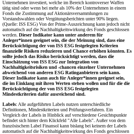
Unternehmen investiert, welche im Bereich kontroverser Waffen
tätig sind oder wenn bei mehr als 10% der Unternehmen in einem
Fonds die Zustimmung auf Aktionärsversammlungen zu
Vorstandswahlen oder Vergütungsberichten unter 90% liegen.
(Quelle: ISS ESG) Von der Prime-Auszeichnung kann jedoch nicht
automatisch auf die Nachhaltigkeitswirkung des Fonds geschlossen
werden.
Dieser Indikator kann unter anderem für
Anleger*innen geeignet sein, die der Meinung sind, dass eine
Berücksichtigung der von ISS ESG festgelegten Kriterien
finanzielle Risiken reduzieren und Chance erhöhen könnten. Es
sollte jedoch das Risiko berücksichtigt werden, dass die
Einschätzung von ISS ESG zur Integration von
Nachhaltigkeitsrisiken und -chancen einzelner Unternehmen
abweichend von anderen ESG Ratinganbietern sein kann.
Dieser Indikator kann auch für Anleger*innen geeignet sein,
die im Einklang mit ihren Werten stehen wollen und für die die
Berücksichtigung der von ISS ESG festgelegten
Mindestkriterien dafür ausreichend sind.
Labels
: Alle aufgeführten Labels nutzen unterschiedliche
Definitionen, Mindestkriterien und Prüfungsverfahren. Ein
Vergleich der Labels in Hinblick auf verschiedene Gesichtspunkte
befindet sich hinter dem Klickfeld "Alle Labels". Außer von dem
französischem Label Finansol kann bislang bei keinem der Labels
automatisch auf die Nachhaltigkeitswirkung des Fonds geschlossen