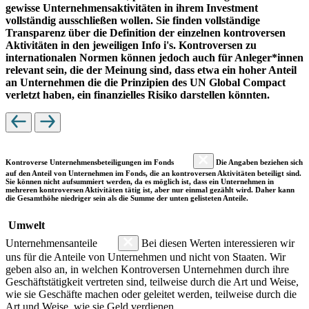
gewisse Unternehmensaktivitäten in ihrem Investment
vollständig ausschließen wollen. Sie finden vollständige
Transparenz über die Definition der einzelnen kontroversen
Aktivitäten in den jeweiligen Info i's. Kontroversen zu
internationalen Normen können jedoch auch für Anleger*innen
relevant sein, die der Meinung sind, dass etwa ein hoher Anteil
an Unternehmen die die Prinzipien des UN Global Compact
verletzt haben, ein finanzielles Risiko darstellen könnten.
Kontroverse Unternehmensbeteiligungen im Fonds
Die Angaben beziehen sich
auf den Anteil von Unternehmen im Fonds, die an kontroversen Aktivitäten beteiligt sind.
Sie können nicht aufsummiert werden, da es möglich ist, dass ein Unternehmen in
mehreren kontroversen Aktivitäten tätig ist, aber nur einmal gezählt wird. Daher kann
die Gesamthöhe niedriger sein als die Summe der unten gelisteten Anteile.
Umwelt
Unternehmensanteile
Bei diesen Werten interessieren wir
uns für die Anteile von Unternehmen und nicht von Staaten. Wir
geben also an, in welchen Kontroversen Unternehmen durch ihre
Geschäftstätigkeit vertreten sind, teilweise durch die Art und Weise,
wie sie Geschäfte machen oder geleitet werden, teilweise durch die
Art und Weise, wie sie Geld verdienen.