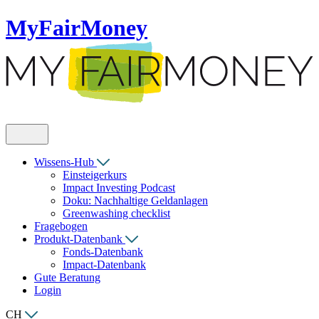
MyFairMoney
Wissens-Hub
Einsteigerkurs
Impact Investing Podcast
Doku: Nachhaltige Geldanlagen
Greenwashing checklist
Fragebogen
Produkt-Datenbank
Fonds-Datenbank
Impact-Datenbank
Gute Beratung
Login
CH