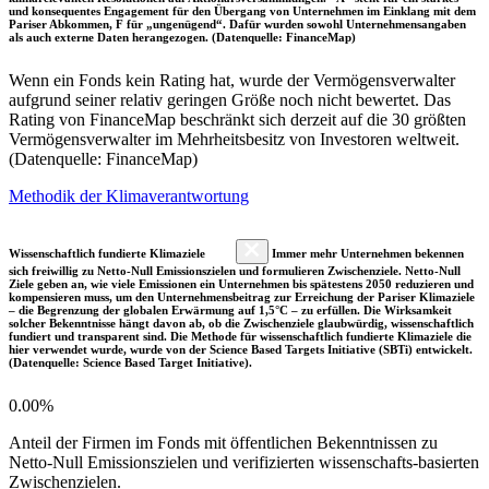
und konsequentes Engagement für den Übergang von Unternehmen im Einklang mit dem
Pariser Abkommen, F für „ungenügend“. Dafür wurden sowohl Unternehmensangaben
als auch externe Daten herangezogen. (Datenquelle: FinanceMap)
Wenn ein Fonds kein Rating hat, wurde der Vermögensverwalter
aufgrund seiner relativ geringen Größe noch nicht bewertet. Das
Rating von FinanceMap beschränkt sich derzeit auf die 30 größten
Vermögensverwalter im Mehrheitsbesitz von Investoren weltweit.
(Datenquelle: FinanceMap)
Methodik der Klimaverantwortung
Wissenschaftlich fundierte Klimaziele
Immer mehr Unternehmen bekennen
sich freiwillig zu Netto-Null Emissionszielen und formulieren Zwischenziele. Netto-Null
Ziele geben an, wie viele Emissionen ein Unternehmen bis spätestens 2050 reduzieren und
kompensieren muss, um den Unternehmensbeitrag zur Erreichung der Pariser Klimaziele
– die Begrenzung der globalen Erwärmung auf 1,5°C – zu erfüllen. Die Wirksamkeit
solcher Bekenntnisse hängt davon ab, ob die Zwischenziele glaubwürdig, wissenschaftlich
fundiert und transparent sind. Die Methode für wissenschaftlich fundierte Klimaziele die
hier verwendet wurde, wurde von der Science Based Targets Initiative (SBTi) entwickelt.
(Datenquelle: Science Based Target Initiative).
0.00%
Anteil der Firmen im Fonds mit öffentlichen Bekenntnissen zu
Netto-Null Emissionszielen und verifizierten wissenschafts-basierten
Zwischenzielen.