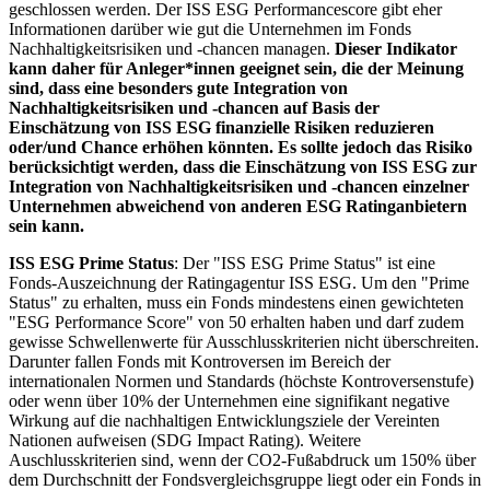
geschlossen werden. Der ISS ESG Performancescore gibt eher
Informationen darüber wie gut die Unternehmen im Fonds
Nachhaltigkeitsrisiken und -chancen managen.
Dieser Indikator
kann daher für Anleger*innen geeignet sein, die der Meinung
sind, dass eine besonders gute Integration von
Nachhaltigkeitsrisiken und -chancen auf Basis der
Einschätzung von ISS ESG finanzielle Risiken reduzieren
oder/und Chance erhöhen könnten. Es sollte jedoch das Risiko
berücksichtigt werden, dass die Einschätzung von ISS ESG zur
Integration von Nachhaltigkeitsrisiken und -chancen einzelner
Unternehmen abweichend von anderen ESG Ratinganbietern
sein kann.
ISS ESG Prime Status
: Der "ISS ESG Prime Status" ist eine
Fonds-Auszeichnung der Ratingagentur ISS ESG. Um den "Prime
Status" zu erhalten, muss ein Fonds mindestens einen gewichteten
"ESG Performance Score" von 50 erhalten haben und darf zudem
gewisse Schwellenwerte für Ausschlusskriterien nicht überschreiten.
Darunter fallen Fonds mit Kontroversen im Bereich der
internationalen Normen und Standards (höchste Kontroversenstufe)
oder wenn über 10% der Unternehmen eine signifikant negative
Wirkung auf die nachhaltigen Entwicklungsziele der Vereinten
Nationen aufweisen (SDG Impact Rating). Weitere
Auschlusskriterien sind, wenn der CO2-Fußabdruck um 150% über
dem Durchschnitt der Fondsvergleichsgruppe liegt oder ein Fonds in