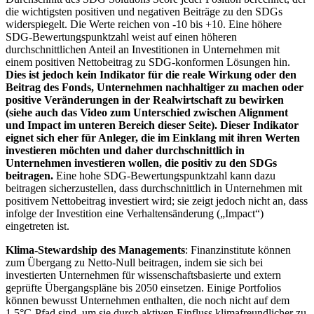
die wichtigsten positiven und negativen Beiträge zu den SDGs
widerspiegelt. Die Werte reichen von -10 bis +10. Eine höhere
SDG-Bewertungspunktzahl weist auf einen höheren
durchschnittlichen Anteil an Investitionen in Unternehmen mit
einem positiven Nettobeitrag zu SDG-konformen Lösungen hin.
Dies ist jedoch kein Indikator für die reale Wirkung oder den
Beitrag des Fonds, Unternehmen nachhaltiger zu machen oder
positive Veränderungen in der Realwirtschaft zu bewirken
(siehe auch das Video zum Unterschied zwischen Alignment
und Impact im unteren Bereich dieser Seite). Dieser Indikator
eignet sich eher für Anleger, die im Einklang mit ihren Werten
investieren möchten und daher durchschnittlich in
Unternehmen investieren wollen, die positiv zu den SDGs
beitragen.
Eine hohe SDG-Bewertungspunktzahl kann dazu
beitragen sicherzustellen, dass durchschnittlich in Unternehmen mit
positivem Nettobeitrag investiert wird; sie zeigt jedoch nicht an, dass
infolge der Investition eine Verhaltensänderung („Impact“)
eingetreten ist.
Klima-Stewardship des Managements
: Finanzinstitute können
zum Übergang zu Netto-Null beitragen, indem sie sich bei
investierten Unternehmen für wissenschaftsbasierte und extern
geprüfte Übergangspläne bis 2050 einsetzen. Einige Portfolios
können bewusst Unternehmen enthalten, die noch nicht auf dem
1,5°C-Pfad sind, um sie durch aktiven Einfluss klimafreundlicher zu