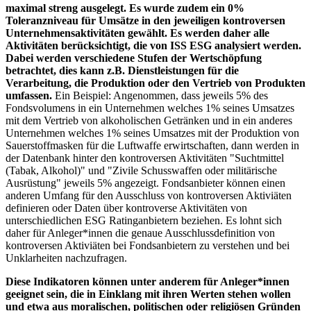
maximal streng ausgelegt. Es wurde zudem ein 0%
Toleranzniveau für Umsätze in den jeweiligen kontroversen
Unternehmensaktivitäten gewählt. Es werden daher alle
Aktivitäten berücksichtigt, die von ISS ESG analysiert werden.
Dabei werden verschiedene Stufen der Wertschöpfung
betrachtet, dies kann z.B. Dienstleistungen für die
Verarbeitung, die Produktion oder den Vertrieb von Produkten
umfassen.
Ein Beispiel: Angenommen, dass jeweils 5% des
Fondsvolumens in ein Unternehmen welches 1% seines Umsatzes
mit dem Vertrieb von alkoholischen Getränken und in ein anderes
Unternehmen welches 1% seines Umsatzes mit der Produktion von
Sauerstoffmasken für die Luftwaffe erwirtschaften, dann werden in
der Datenbank hinter den kontroversen Aktivitäten "Suchtmittel
(Tabak, Alkohol)" und "Zivile Schusswaffen oder militärische
Ausrüstung" jeweils 5% angezeigt. Fondsanbieter können einen
anderen Umfang für den Ausschluss von kontroversen Aktiviäten
definieren oder Daten über kontroverse Aktivitäten von
unterschiedlichen ESG Ratinganbietern beziehen. Es lohnt sich
daher für Anleger*innen die genaue Ausschlussdefinition von
kontroversen Aktiviäten bei Fondsanbietern zu verstehen und bei
Unklarheiten nachzufragen.
Diese Indikatoren können unter anderem für Anleger*innen
geeignet sein, die in Einklang mit ihren Werten stehen wollen
und etwa aus moralischen, politischen oder religiösen Gründen