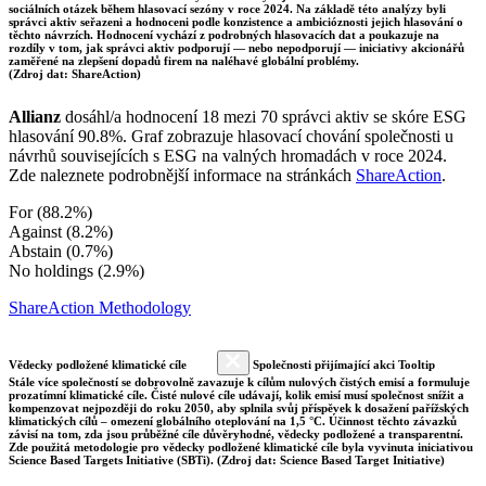
sociálních otázek během hlasovací sezóny v roce 2024. Na základě této analýzy byli
správci aktiv seřazeni a hodnoceni podle konzistence a ambicióznosti jejich hlasování o
těchto návrzích. Hodnocení vychází z podrobných hlasovacích dat a poukazuje na
rozdíly v tom, jak správci aktiv podporují — nebo nepodporují — iniciativy akcionářů
zaměřené na zlepšení dopadů firem na naléhavé globální problémy.
(Zdroj dat: ShareAction)
Allianz
dosáhl/a hodnocení 18 mezi 70 správci aktiv se skóre ESG
hlasování 90.8%. Graf zobrazuje hlasovací chování společnosti u
návrhů souvisejících s ESG na valných hromadách v roce 2024.
Zde naleznete podrobnější informace na stránkách
ShareAction
.
For (88.2%)
Against (8.2%)
Abstain (0.7%)
No holdings (2.9%)
ShareAction Methodology
Vědecky podložené klimatické cíle
Společnosti přijímající akci Tooltip
Stále více společností se dobrovolně zavazuje k cílům nulových čistých emisí a formuluje
prozatímní klimatické cíle. Čisté nulové cíle udávají, kolik emisí musí společnost snížit a
kompenzovat nejpozději do roku 2050, aby splnila svůj příspěvek k dosažení pařížských
klimatických cílů – omezení globálního oteplování na 1,5 °C. Účinnost těchto závazků
závisí na tom, zda jsou průběžné cíle důvěryhodné, vědecky podložené a transparentní.
Zde použitá metodologie pro vědecky podložené klimatické cíle byla vyvinuta iniciativou
Science Based Targets Initiative (SBTi). (Zdroj dat: Science Based Target Initiative)