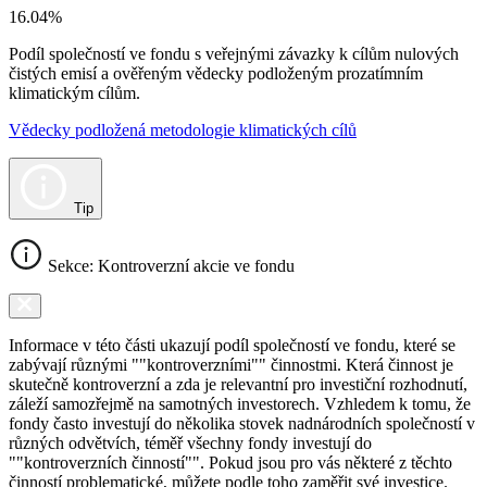
16.04%
Podíl společností ve fondu s veřejnými závazky k cílům nulových
čistých emisí a ověřeným vědecky podloženým prozatímním
klimatickým cílům.
Vědecky podložená metodologie klimatických cílů
Tip
Sekce: Kontroverzní akcie ve fondu
Informace v této části ukazují podíl společností ve fondu, které se
zabývají různými ""kontroverzními"" činnostmi. Která činnost je
skutečně kontroverzní a zda je relevantní pro investiční rozhodnutí,
záleží samozřejmě na samotných investorech. Vzhledem k tomu, že
fondy často investují do několika stovek nadnárodních společností v
různých odvětvích, téměř všechny fondy investují do
""kontroverzních činností"". Pokud jsou pro vás některé z těchto
činností problematické, můžete podle toho zaměřit své investice.