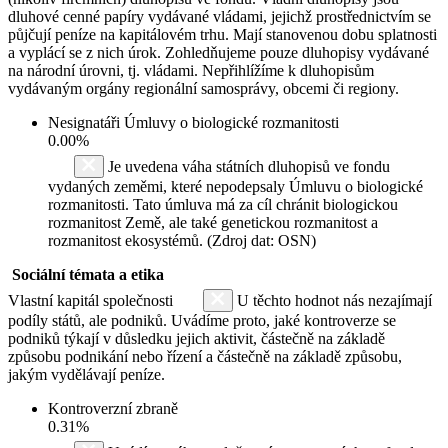
dluhové cenné papíry vydávané vládami, jejichž prostřednictvím se
půjčují peníze na kapitálovém trhu. Mají stanovenou dobu splatnosti
a vyplácí se z nich úrok. Zohledňujeme pouze dluhopisy vydávané
na národní úrovni, tj. vládami. Nepřihlížíme k dluhopisům
vydávaným orgány regionální samosprávy, obcemi či regiony.
Nesignatáři Úmluvy o biologické rozmanitosti
0.00%
Je uvedena váha státních dluhopisů ve fondu
vydaných zeměmi, které nepodepsaly Úmluvu o biologické
rozmanitosti. Tato úmluva má za cíl chránit biologickou
rozmanitost Země, ale také genetickou rozmanitost a
rozmanitost ekosystémů. (Zdroj dat: OSN)
Sociální témata a etika
Vlastní kapitál společnosti
U těchto hodnot nás nezajímají
podíly států, ale podniků. Uvádíme proto, jaké kontroverze se
podniků týkají v důsledku jejich aktivit, částečně na základě
způsobu podnikání nebo řízení a částečně na základě způsobu,
jakým vydělávají peníze.
Kontroverzní zbraně
0.31%