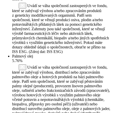
Uvádí se váha společností zastoupených ve fondu,
které se zabývají výrobou a/nebo zpracováním produktů
z geneticky modifikovaných organismů. Patří sem
společnosti, které se věnují produkci osiva, plodin a/nebo
potravinářských přídatných látek za pomoci genetického
inženýrství. Zahrnuty jsou také společnosti, které se věnují
výrobě farmaceutických léčiv nebo aktivních látek,
průmyslových chemikálií, biopaliv a/nebo jiných spotřebních
výrobků s využitím genetického inženýrství. Pokud máte
dotazy ohledně údajů o společnostech, obraťte se přímo na
ISS ESG. (Zdroj dat: ISS ESG)
Palmový olej
5.76%
Uvádí se váha společností zastoupených ve fondu,
které se zabývají výrobou, distribucí nebo zpracováním
palmového oleje a hotových produktů na bázi palmového
oleje. Patří sem společnosti, které se zabývají pěstováním
palmy olejné (producenti), provozem lisoven palmového
oleje, rafinérií a/nebo frakcionizačních závodů (zpracovatelé),
výrobou hotových výrobků s využitím palmového oleje
včetně potravin a nepotravinářských výrobků (chemikálie,
biopaliva, přípravky pro osobní péči) (uživatelé) nebo
distribucí surového palmového oleje, oleje z palmových jader,