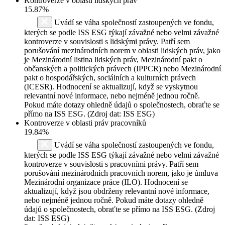
Kontroverze v oblasti lidských práv
15.87%
Uvádí se váha společností zastoupených ve fondu,
kterých se podle ISS ESG týkají závažné nebo velmi závažné
kontroverze v souvislosti s lidskými právy. Patří sem
porušování mezinárodních norem v oblasti lidských práv, jako
je Mezinárodní listina lidských práv, Mezinárodní pakt o
občanských a politických právech (IPPCR) nebo Mezinárodní
pakt o hospodářských, sociálních a kulturních právech
(ICESR). Hodnocení se aktualizují, když se vyskytnou
relevantní nové informace, nebo nejméně jednou ročně.
Pokud máte dotazy ohledně údajů o společnostech, obraťte se
přímo na ISS ESG. (Zdroj dat: ISS ESG)
Kontroverze v oblasti práv pracovníků
19.84%
Uvádí se váha společností zastoupených ve fondu,
kterých se podle ISS ESG týkají závažné nebo velmi závažné
kontroverze v souvislosti s pracovními právy. Patří sem
porušování mezinárodních pracovních norem, jako je úmluva
Mezinárodní organizace práce (ILO). Hodnocení se
aktualizují, když jsou obdrženy relevantní nové informace,
nebo nejméně jednou ročně. Pokud máte dotazy ohledně
údajů o společnostech, obraťte se přímo na ISS ESG. (Zdroj
dat: ISS ESG)