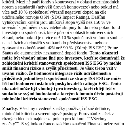
kritérií. Mezi ně patří fondy s kontroverzí v oblasti mezinárodních
norem a standardů (nejvyšší úroveň kontroverze) nebo pokud má
více než 10 % společností výrazně negativní dopad na cíle
udržitelného rozvoje OSN (SDG Impact Rating). Dalšími
vylučovacími kritérii jsou uhlíková stopa vyšší než 150 % ve
srovnání s průměrem srovnatelné skupiny fondu nebo pokud fond
investuje do společností, které působí v oblasti kontroverzních
zbraní, nebo pokud je u více než 10 % společností ve fondu souhlas
na schůzích akcionářů s volbami do představenstva nebo se
zprávami o odměňování nižší než 90 %. (Zdroj: ISS ESG) Prime
Status ale automaticky neznamená dopad fondu.
Tento ukazatel
může být vhodný mimo jiné pro investory, kteří se domnívají, že
zohlednění kritérií stanovených společností ISS ESG by mohlo
snížit finanční riziko a zvýšit příležitosti. Je však třeba vzít v
úvahu riziko, že hodnocení integrace rizik udržitelnosti a
příležitostí jednotlivých společností ze strany ISS ESG se může
lišit od hodnocení ostatních poskytovatelů ratingu ESG. Tento
ukazatel může být vhodný i pro investory, kteří chtějí být v
souladu se svými hodnotami a kterým k tomuto účelu postačují
minimální kritéria stanovená společností ISS ESG.
Značky
: Všechny uvedené značky používají různé definice,
minimální kritéria a screeningové postupy. Porovnání značek z
různých hledisek najdete za polem pro kliknutí ""Všechny
značky"". S výjimkou francouzského označení Finansol nelze zatím