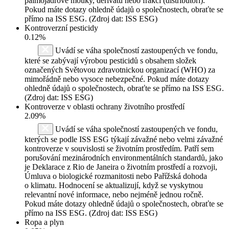
palmojádrové mouky, derivátů nebo frakcí (distributoři).
Pokud máte dotazy ohledně údajů o společnostech, obraťte se
přímo na ISS ESG. (Zdroj dat: ISS ESG)
Kontroverzní pesticidy
0.12%
Uvádí se váha společností zastoupených ve fondu,
které se zabývají výrobou pesticidů s obsahem složek
označených Světovou zdravotnickou organizací (WHO) za
mimořádně nebo vysoce nebezpečné. Pokud máte dotazy
ohledně údajů o společnostech, obraťte se přímo na ISS ESG.
(Zdroj dat: ISS ESG)
Kontroverze v oblasti ochrany životního prostředí
2.09%
Uvádí se váha společností zastoupených ve fondu,
kterých se podle ISS ESG týkají závažné nebo velmi závažné
kontroverze v souvislosti se životním prostředím. Patří sem
porušování mezinárodních environmentálních standardů, jako
je Deklarace z Rio de Janeira o životním prostředí a rozvoji,
Úmluva o biologické rozmanitosti nebo Pařížská dohoda
o klimatu. Hodnocení se aktualizují, když se vyskytnou
relevantní nové informace, nebo nejméně jednou ročně.
Pokud máte dotazy ohledně údajů o společnostech, obraťte se
přímo na ISS ESG. (Zdroj dat: ISS ESG)
Ropa a plyn