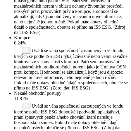
oblastí globálního paktu OSN. Patří sem porušování
mezinárodních norem v oblasti ochrany životního prostředí,
lidských práv, pracovních práv a korupce. Hodnocení se
aktualizují, když jsou obdrženy relevantní nové informace,
nebo nejméně jednou ročně. Pokud máte dotazy ohledně
údajů o společnostech, obraťte se přímo na ISS ESG. (Zdroj
dat: ISS ESG)
Korupce
0.24%
Uvádí se váha společností zastoupených ve fondu,
kterých se podle ISS ESG týkají závažné nebo velmi závažné
kontroverze v souvislosti s korupcí. Patří sem porušování
mezinárodních protikorupčních norem, jako je Úmluva OSN
proti korupci. Hodnocení se aktualizují, když jsou dispozici
relevantní nové informace, nebo nejméně jednou ročně.
Pokud máte dotazy ohledně údajů o společnostech, obraťte se
přímo na ISS ESG. (Zdroj dat: ISS ESG)
Nekalé obchodní postupy
11.81%
Uvádí se váha společností zastoupených ve fondu,
které se podle ISS ESG dopouštějí podvodů, úplatkářství,
praní špinavých peněz a/nebo chování, které narušuje
hospodářskou soutěž. Pokud máte dotazy ohledně údajů
o společnostech, obraťte se přímo na ISS ESG. (Zdroj dat: