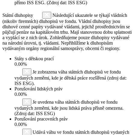
přímo ISS ESG. (Zdroj dat: ISS ESG)
Státní dluhopisy
Následující ukazatele se týkají vládních
(nikoliv firemních) dluhopisů ve fondu. Vládní dluhopisy jsou
dluhové cenné papíry vydávané vládami, jejichž prostřednictvím se
půjčují peníze na kapitálovém trhu. Mají stanovenou dobu splatnosti
a vyplácí se z nich úrok. Zohledňujeme pouze dluhopisy vydávané
na národní úrovni, tj. vládami. Nepřihlížíme k dluhopisům
vydávaným orgány regionální samosprávy, obcemi či regiony.
Státy s dětskou prací
0.00%
Je zobrazena váha státních dluhopisů ve fondu
vydaných zeměmi, kde je dětská práce rozšířená (zdroj dat:
ISS ESG).
Porušování lidských práv
0.00%
Je uvedena váha státních dluhopisů ve fondu
vydaných zeměmi, kde jsou lidská práva přísně omezena.
(Zdroj dat: ISS ESG)
Porušování pracovních práv
0.00%
Udává váhu ve fondu státních dluhopisů vydaných