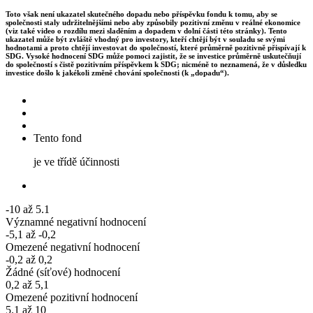
Toto však není ukazatel skutečného dopadu nebo příspěvku fondu k tomu, aby se
společnosti staly udržitelnějšími nebo aby způsobily pozitivní změnu v reálné ekonomice
(viz také video o rozdílu mezi sladěním a dopadem v dolní části této stránky). Tento
ukazatel může být zvláště vhodný pro investory, kteří chtějí být v souladu se svými
hodnotami a proto chtějí investovat do společností, které průměrně pozitivně přispívají k
SDG. Vysoké hodnocení SDG může pomoci zajistit, že se investice průměrně uskutečňují
do společností s čistě pozitivním příspěvkem k SDG; nicméně to neznamená, že v důsledku
investice došlo k jakékoli změně chování společnosti (k „dopadu“).
Tento fond
je ve třídě účinnosti
-10 až 5.1
Významné negativní hodnocení
-5,1 až -0,2
Omezené negativní hodnocení
-0,2 až 0,2
Žádné (síťové) hodnocení
0,2 až 5,1
Omezené pozitivní hodnocení
5.1 až 10