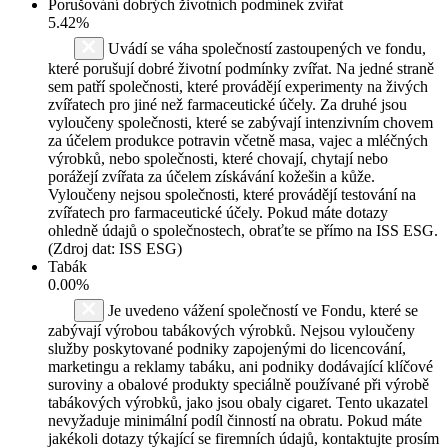
Porušování dobrých životních podmínek zvířat
5.42%
Uvádí se váha společností zastoupených ve fondu,
které porušují dobré životní podmínky zvířat. Na jedné straně
sem patří společnosti, které provádějí experimenty na živých
zvířatech pro jiné než farmaceutické účely. Za druhé jsou
vyloučeny společnosti, které se zabývají intenzivním chovem
za účelem produkce potravin včetně masa, vajec a mléčných
výrobků, nebo společnosti, které chovají, chytají nebo
porážejí zvířata za účelem získávání kožešin a kůže.
Vyloučeny nejsou společnosti, které provádějí testování na
zvířatech pro farmaceutické účely. Pokud máte dotazy
ohledně údajů o společnostech, obraťte se přímo na ISS ESG.
(Zdroj dat: ISS ESG)
Tabák
0.00%
Je uvedeno vážení společností ve Fondu, které se
zabývají výrobou tabákových výrobků. Nejsou vyloučeny
služby poskytované podniky zapojenými do licencování,
marketingu a reklamy tabáku, ani podniky dodávající klíčové
suroviny a obalové produkty speciálně používané při výrobě
tabákových výrobků, jako jsou obaly cigaret. Tento ukazatel
nevyžaduje minimální podíl činností na obratu. Pokud máte
jakékoli dotazy týkající se firemních údajů, kontaktujte prosím