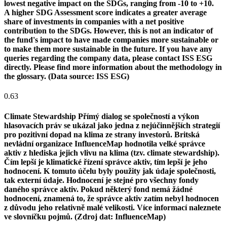
lowest negative impact on the SDGs, ranging from -10 to +10.
A higher SDG Assessment score indicates a greater average
share of investments in companies with a net positive
contribution to the SDGs. However, this is not an indicator of
the fund's impact to have made companies more sustainable or
to make them more sustainable in the future. If you have any
queries regarding the company data, please contact ISS ESG
directly. Please find more information about the methodology in
the glossary. (Data source: ISS ESG)
0.63
Climate Stewardship
Přímý dialog se společností a výkon
hlasovacích práv se ukázal jako jedna z nejúčinnějších strategií
pro pozitivní dopad na klima ze strany investorů. Britská
nevládní organizace InfluenceMap hodnotila velké správce
aktiv z hlediska jejich vlivu na klima (tzv. climate stewardship).
Čím lepší je klimatické řízení správce aktiv, tím lepší je jeho
hodnocení. K tomuto účelu byly použity jak údaje společnosti,
tak externí údaje. Hodnocení je stejné pro všechny fondy
daného správce aktiv. Pokud některý fond nemá žádné
hodnocení, znamená to, že správce aktiv zatím nebyl hodnocen
z důvodu jeho relativně malé velikosti. Více informací naleznete
ve slovníčku pojmů. (Zdroj dat: InfluenceMap)