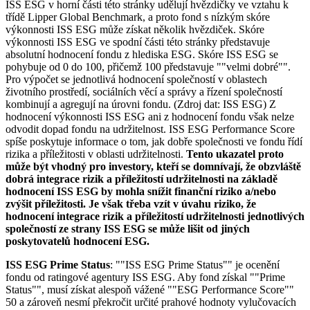
ISS ESG v horní části této stránky udělují hvězdičky ve vztahu k
třídě Lipper Global Benchmark, a proto fond s nízkým skóre
výkonnosti ISS ESG může získat několik hvězdiček. Skóre
výkonnosti ISS ESG ve spodní části této stránky představuje
absolutní hodnocení fondu z hlediska ESG. Skóre ISS ESG se
pohybuje od 0 do 100, přičemž 100 představuje ""velmi dobré"".
Pro výpočet se jednotlivá hodnocení společností v oblastech
životního prostředí, sociálních věcí a správy a řízení společností
kombinují a agregují na úrovni fondu. (Zdroj dat: ISS ESG) Z
hodnocení výkonnosti ISS ESG ani z hodnocení fondu však nelze
odvodit dopad fondu na udržitelnost. ISS ESG Performance Score
spíše poskytuje informace o tom, jak dobře společnosti ve fondu řídí
rizika a příležitosti v oblasti udržitelnosti.
Tento ukazatel proto
může být vhodný pro investory, kteří se domnívají, že obzvláště
dobrá integrace rizik a příležitostí udržitelnosti na základě
hodnocení ISS ESG by mohla snížit finanční riziko a/nebo
zvýšit příležitosti. Je však třeba vzít v úvahu riziko, že
hodnocení integrace rizik a příležitostí udržitelnosti jednotlivých
společností ze strany ISS ESG se může lišit od jiných
poskytovatelů hodnocení ESG.
ISS ESG Prime Status
: ""ISS ESG Prime Status"" je ocenění
fondu od ratingové agentury ISS ESG. Aby fond získal ""Prime
Status"", musí získat alespoň vážené ""ESG Performance Score""
50 a zároveň nesmí překročit určité prahové hodnoty vylučovacích