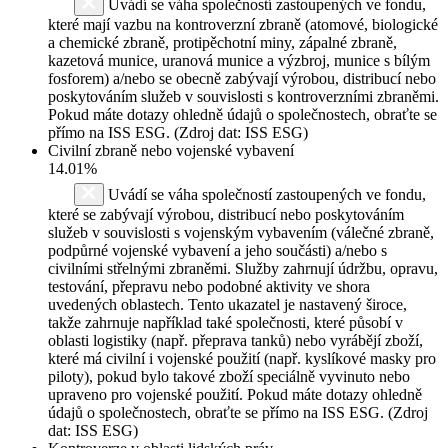
Uvádí se váha společností zastoupených ve fondu,
které mají vazbu na kontroverzní zbraně (atomové, biologické
a chemické zbraně, protipěchotní miny, zápalné zbraně,
kazetová munice, uranová munice a výzbroj, munice s bílým
fosforem) a/nebo se obecně zabývají výrobou, distribucí nebo
poskytováním služeb v souvislosti s kontroverzními zbraněmi.
Pokud máte dotazy ohledně údajů o společnostech, obraťte se
přímo na ISS ESG. (Zdroj dat: ISS ESG)
Civilní zbraně nebo vojenské vybavení
14.01%
Uvádí se váha společností zastoupených ve fondu,
které se zabývají výrobou, distribucí nebo poskytováním
služeb v souvislosti s vojenským vybavením (válečné zbraně,
podpůrné vojenské vybavení a jeho součásti) a/nebo s
civilními střelnými zbraněmi. Služby zahrnují údržbu, opravu,
testování, přepravu nebo podobné aktivity ve shora
uvedených oblastech. Tento ukazatel je nastavený široce,
takže zahrnuje například také společnosti, které působí v
oblasti logistiky (např. přeprava tanků) nebo vyrábějí zboží,
které má civilní i vojenské použití (např. kyslíkové masky pro
piloty), pokud bylo takové zboží speciálně vyvinuto nebo
upraveno pro vojenské použití. Pokud máte dotazy ohledně
údajů o společnostech, obraťte se přímo na ISS ESG. (Zdroj
dat: ISS ESG)