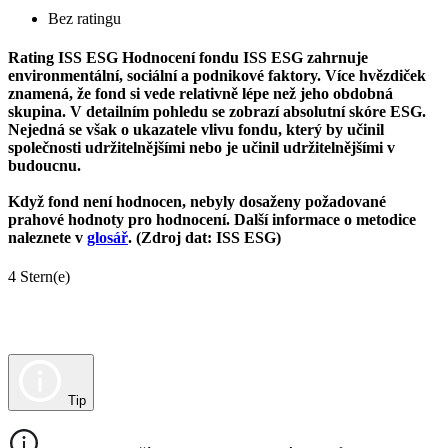
Bez ratingu
Rating ISS ESG
Hodnocení fondu ISS ESG zahrnuje
environmentální, sociální a podnikové faktory. Více hvězdiček
znamená, že fond si vede relativně lépe než jeho obdobná
skupina. V detailním pohledu se zobrazí absolutní skóre ESG.
Nejedná se však o ukazatele vlivu fondu, který by učinil
společnosti udržitelnějšími nebo je učinil udržitelnějšími v
budoucnu.
Když fond není hodnocen, nebyly dosaženy požadované
prahové hodnoty pro hodnocení. Další informace o metodice
naleznete v
glosář
. (Zdroj dat: ISS ESG)
4 Stern(e)
Tip