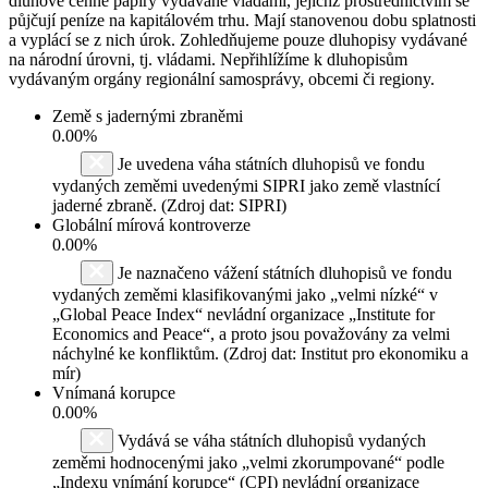
dluhové cenné papíry vydávané vládami, jejichž prostřednictvím se
půjčují peníze na kapitálovém trhu. Mají stanovenou dobu splatnosti
a vyplácí se z nich úrok. Zohledňujeme pouze dluhopisy vydávané
na národní úrovni, tj. vládami. Nepřihlížíme k dluhopisům
vydávaným orgány regionální samosprávy, obcemi či regiony.
Země s jadernými zbraněmi
0.00%
Je uvedena váha státních dluhopisů ve fondu
vydaných zeměmi uvedenými SIPRI jako země vlastnící
jaderné zbraně. (Zdroj dat: SIPRI)
Globální mírová kontroverze
0.00%
Je naznačeno vážení státních dluhopisů ve fondu
vydaných zeměmi klasifikovanými jako „velmi nízké“ v
„Global Peace Index“ nevládní organizace „Institute for
Economics and Peace“, a proto jsou považovány za velmi
náchylné ke konfliktům. (Zdroj dat: Institut pro ekonomiku a
mír)
Vnímaná korupce
0.00%
Vydává se váha státních dluhopisů vydaných
zeměmi hodnocenými jako „velmi zkorumpované“ podle
„Indexu vnímání korupce“ (CPI) nevládní organizace