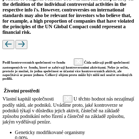
the definition of the individual controversial activities in the
respective info i's. However, controversies on international
standards may also be relevant for investors who believe that,
for example, a high proportion of companies that have violated
the principles of the UN Global Compact could represent a
financial risk.
Podíl kontroverzních společností ve fondu
Čísla udávají podíl společností
zastoupených ve fondu, které se zabývají kontroverzními aktivitami. Nelze je sečíst,
protože je možné, že jedna společnost se účastní více kontroverzních aktivit, ale
započítává se pouze jednou. Celkový objem proto může být nižší než součet uvedených
podílů.
Životní prostředí
Vlastní kapitál společnosti
U těchto hodnot nás nezajímají
podíly států, ale podniků. Uvádíme proto, jaké kontroverze se
podniků týkají v důsledku jejich aktivit, částečně na základě
způsobu podnikání nebo řízení a částečně na základě způsobu,
jakým vydělávají peníze.
Geneticky modifikované organismy
0.00%