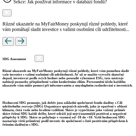
Sekce: Jak používat informace v databázi fondů?
Různé ukazatele na MyFairMoney poskytují různé pohledy, které
vám pomáhají sladit investice s vašimi osobními cíli udržitelnosti...
SDG Assessment
Různé ukazatele na MyFairMoney poskytují různé pohledy, které vám pomohou sladit
vaše investice s vašimi osobními cíli udržitelnosti. Ať už se snažíte vytvořit skutečný
dopad, investovat podle svých hodnot nebo posoudit výkonnost ESG, tato nástroje
nabízejí poznatky přizpůsobené vašim konkrétním cílům. Porozumění účelu každého
ukazatele vám může pomoci při informovaném a smysluplném rozhodování o investicích.
Hodnocení SDG posuzuje, jak dobře jsou základní společnosti fondu sladěny s Cíli
udržitelného rozvoje (SDG) Organizace spojených národů, jako je opatření v oblasti
klimatu, čistá voda nebo kvalitní vzdělání. Skóre je vypočítáno jako vážený průměr
skóre řešení SDG každé držby, které odráží její nejvýznamnější pozitivní a negativní
příspěvky k SDG. Skóre se pohybuje v rozmezí od -10 do +10. Vyšší hodnocení SDG
naznačuje větší průměrný podíl investic do společností s čistě pozitivním příspěvkem k
řešením sladěným s SDG.