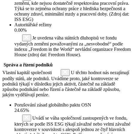
zeměmi, kde nejsou dostatečně respektována pracovní práva.
Týká se to zejména ochrany práce z hlediska bezpečnosti a
ochrany zdraví, minimální mzdy a pracovní doby. (Zdroj dat:
ISS ESG)
Autoritářské režimy
0.00%
Je uvedena váha státních dluhopisů ve fondu
vydaných zeměmi považovanými za „nesvobodné“ podle
indexu „Freedom in the World“ nevládní organizace Freedom
House (zdroj dat: Freedom House).
Správa a řízení podniků
Vlastní kapitál společnosti
U těchto hodnot nás nezajímají
podíly států, ale podniků. Uvádíme proto, jaké kontroverze se
podniků týkají v důsledku jejich aktivit, částečně na základě
způsobu podnikání nebo řízení a částečně na základě způsobu,
jakým vydělávají peníze.
Porušování zásad globálního paktu OSN
24.65%
Uvádí se váha společností zastoupených ve fondu,
kterých se podle ISS ESG týkají závažné nebo velmi závažné
kontroverze v souvislosti s alespoň jednou ze čtyř hlavních