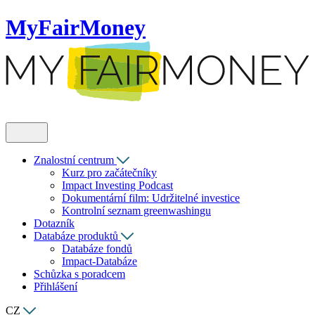
MyFairMoney
Znalostní centrum
Kurz pro začátečníky
Impact Investing Podcast
Dokumentární film: Udržitelné investice
Kontrolní seznam greenwashingu
Dotazník
Databáze produktů
Databáze fondů
Impact-Databáze
Schůzka s poradcem
Přihlášení
CZ