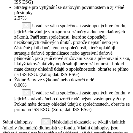
ISS ESG)
Strategie pro vyhýbání se daňovým povinnostem a zjištěné
přestupky
2.57%
Uvádí se váha společností zastoupených ve fondu,
jejichž chování je v rozporu se záměry a duchem daňových
zákonů. Patří sem společnosti, které se dopouštějí
nezákonných daňových úniků, protože neplatí nebo jen
částečně platí daně, a/nebo společnosti, které uplatňují
strategie daňové optimalizace nebo agresivní daňové
plánování, jako je účelové snižování zisku a přesouvání zisku,
i když takové aktivity nepřesahují meze zákonnosti. Pokud
máte dotazy ohledně údajů o společnostech, obraťte se přímo
na ISS ESG. (Zdroj dat: ISS ESG)
Žádné ženy ve výkonné nebo dozorčí radě
0.00%
Uvádí se váha společností zastoupených ve fondu, v
jejichž správní a/nebo dozorčí radě nejsou zastoupeny ženy.
Pokud máte dotazy ohledně údajů o společnostech, obraťte se
přímo na ISS ESG. (Zdroj dat: ISS ESG)
Státní dluhopisy
Následující ukazatele se týkají vládních
(nikoliv firemních) dluhopisů ve fondu. Vládní dluhopisy jsou