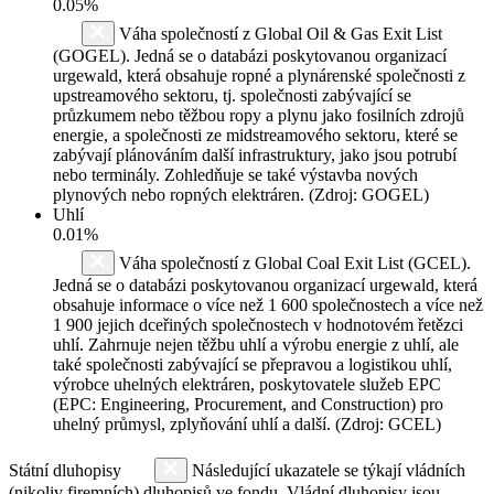
0.05%
Váha společností z Global Oil & Gas Exit List
(GOGEL). Jedná se o databázi poskytovanou organizací
urgewald, která obsahuje ropné a plynárenské společnosti z
upstreamového sektoru, tj. společnosti zabývající se
průzkumem nebo těžbou ropy a plynu jako fosilních zdrojů
energie, a společnosti ze midstreamového sektoru, které se
zabývají plánováním další infrastruktury, jako jsou potrubí
nebo terminály. Zohledňuje se také výstavba nových
plynových nebo ropných elektráren. (Zdroj: GOGEL)
Uhlí
0.01%
Váha společností z Global Coal Exit List (GCEL).
Jedná se o databázi poskytovanou organizací urgewald, která
obsahuje informace o více než 1 600 společnostech a více než
1 900 jejich dceřiných společnostech v hodnotovém řetězci
uhlí. Zahrnuje nejen těžbu uhlí a výrobu energie z uhlí, ale
také společnosti zabývající se přepravou a logistikou uhlí,
výrobce uhelných elektráren, poskytovatele služeb EPC
(EPC: Engineering, Procurement, and Construction) pro
uhelný průmysl, zplyňování uhlí a další. (Zdroj: GCEL)
Státní dluhopisy
Následující ukazatele se týkají vládních
(nikoliv firemních) dluhopisů ve fondu. Vládní dluhopisy jsou