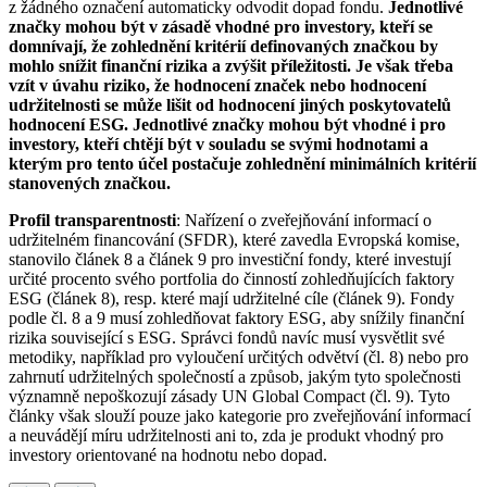
z žádného označení automaticky odvodit dopad fondu.
Jednotlivé
značky mohou být v zásadě vhodné pro investory, kteří se
domnívají, že zohlednění kritérií definovaných značkou by
mohlo snížit finanční rizika a zvýšit příležitosti. Je však třeba
vzít v úvahu riziko, že hodnocení značek nebo hodnocení
udržitelnosti se může lišit od hodnocení jiných poskytovatelů
hodnocení ESG. Jednotlivé značky mohou být vhodné i pro
investory, kteří chtějí být v souladu se svými hodnotami a
kterým pro tento účel postačuje zohlednění minimálních kritérií
stanovených značkou.
Profil transparentnosti
: Nařízení o zveřejňování informací o
udržitelném financování (SFDR), které zavedla Evropská komise,
stanovilo článek 8 a článek 9 pro investiční fondy, které investují
určité procento svého portfolia do činností zohledňujících faktory
ESG (článek 8), resp. které mají udržitelné cíle (článek 9). Fondy
podle čl. 8 a 9 musí zohledňovat faktory ESG, aby snížily finanční
rizika související s ESG. Správci fondů navíc musí vysvětlit své
metodiky, například pro vyloučení určitých odvětví (čl. 8) nebo pro
zahrnutí udržitelných společností a způsob, jakým tyto společnosti
významně nepoškozují zásady UN Global Compact (čl. 9). Tyto
články však slouží pouze jako kategorie pro zveřejňování informací
a neuvádějí míru udržitelnosti ani to, zda je produkt vhodný pro
investory orientované na hodnotu nebo dopad.