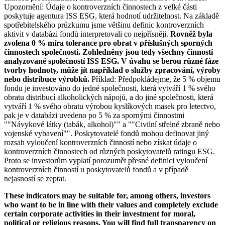
Upozornění: Údaje o kontroverzních činnostech z velké části
poskytuje agentura ISS ESG, která hodnotí udržitelnost. Na základě
spotřebitelského průzkumu jsme většinu definic kontroverzních
aktivit v databázi fondů interpretovali co nejpřísněji.
Rovněž byla
zvolena 0 % míra tolerance pro obrat v příslušných sporných
činnostech společnosti. Zohledněny jsou tedy všechny činnosti
analyzované společností ISS ESG. V úvahu se berou různé fáze
tvorby hodnoty, může jít například o služby zpracování, výroby
nebo distribuce výrobků.
Příklad: Předpokládejme, že 5 % objemu
fondu je investováno do jedné společnosti, která vytváří 1 % svého
obratu distribucí alkoholických nápojů, a do jiné společnosti, která
vytváří 1 % svého obratu výrobou kyslíkových masek pro letectvo,
pak je v databázi uvedeno po 5 % za spornými činnostmi
""Návykové látky (tabák, alkohol)"" a ""Civilní střelné zbraně nebo
vojenské vybavení"". Poskytovatelé fondů mohou definovat jiný
rozsah vyloučení kontroverzních činností nebo získat údaje o
kontroverzních činnostech od různých poskytovatelů ratingu ESG.
Proto se investorům vyplatí porozumět přesné definici vyloučení
kontroverzních činností u poskytovatelů fondů a v případě
nejasností se zeptat.
These indicators may be suitable for, among others, investors
who want to be in line with their values and completely exclude
certain corporate activities in their investment for moral,
political or religious reasons. You will find full transparency on