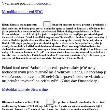
Významné pozitivní hodnocení
Metodika hodnocení SDG
Řízení klimatu managementu
Finanční instituce mohou přispět k přechodu k
čisté nule tím, že budou prosazovat obchodní operace šetrné ke klimatu a důvěryhodné
plány přechodu s investovanými společnostmi. Přímý dialog se společností a výkon
hlasovacích práv se ukázaly jako jedna z nejúčinnějších strategií pro pozitivní dopad
investorů na klima. Britská nevládní organizace FinanceMap ohodnotila správce velkých
aktiv z hlediska jejich vlivu na klima (tzv. klimatické správcovství). Podobně jako ve
školní třídě dopis popisuje, jak věrohodně správce aktiv ovlivňuje společnosti, aby je
uvedly do souladu s Pařížskou dohodou o klimatu. Patří sem například ovlivňování
obchodního modelu, eskalační strategie a hlasování o usneseních týkajících se klimatu na
valných hromadách akcionářů. „A“ znamená silný a konzistentní závazek k podnikové
transformaci v souladu s Pařížskou dohodou, F znamená „nedostatečný“. K tomu byla
použita jak firemní data, tak externí data. (Zdroj dat: FinanceMap)
Pokud fond nemá žádné hodnocení, správce aktiv ještě nebyl
hodnocen kvůli jeho relativně malé velikosti. Rating FinanceMap je
v současnosti omezen na 30 největších správců aktiv ve vlastnictví
majoritních investorů po celém světě. (Zdroj dat: FinanceMap)
Metodika Climate Stewarship
Hlasování vedení v oblasti ESG
Organizace ShareAction hodnotila v rámci
studie Voting Matters 2024 70 největších správců aktiv na světě a analyzovala jejich
hlasovací chování u 279 akcionářských návrhů týkajících se environmentálních a