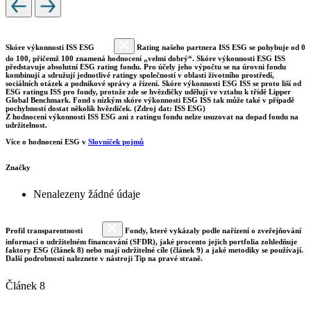
Skóre výkonnosti ISS ESG
Rating našeho partnera ISS ESG se pohybuje od 0
do 100, přičemž 100 znamená hodnocení „velmi dobrý“. Skóre výkonnosti ESG ISS
představuje absolutní ESG rating fondu. Pro účely jeho výpočtu se na úrovni fondu
kombinují a sdružují jednotlivé ratingy společností v oblasti životního prostředí,
sociálních otázek a podnikové správy a řízení. Skóre výkonnosti ESG ISS se proto liší od
ESG ratingu ISS pro fondy, protože zde se hvězdičky udělují ve vztahu k třídě Lipper
Global Benchmark. Fond s nízkým skóre výkonnosti ESG ISS tak může také v případě
pochybností dostat několik hvězdiček. (Zdroj dat: ISS ESG)
Z hodnocení výkonnosti ISS ESG ani z ratingu fondu nelze usuzovat na dopad fondu na
udržitelnost.
Více o hodnocení ESG v
Slovníček pojmů
Značky
Nenalezeny žádné údaje
Profil transparentnosti
Fondy, které vykázaly podle nařízení o zveřejňování
informací o udržitelném financování (SFDR), jaké procento jejich portfolia zohledňuje
faktory ESG (článek 8) nebo mají udržitelné cíle (článek 9) a jaké metodiky se používají.
Další podrobnosti naleznete v nástroji Tip na pravé straně.
Článek 8