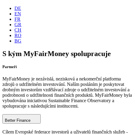
DE
EN
FR
GR
CH
RO
BG
S kým MyFairMoney spolupracuje
Partneři
MyFairMoney je nezávislá, nezisková a nekomerční platforma
zdrojů o udržitelném investování. Naším posláním je poskytovat
drobným investorům vzdělávací zdroje o udržitelném investování a
podrobnosti o udržitelnosti finančních produktů. MyFairMoney byla
vybudována iniciativou Sustainable Finance Observatory a
spolupracuje s následujícími institucemi.
Better Finance
Cílem Evropské federace investorů a uživatelů finančních služeb -