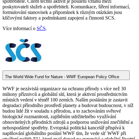
spotřebitele. Cílem těchto aktivit je posílení vztahů mezi
poskytovateli služeb a spotřebiteli. Komunikace, šíření informací,
formulování stanovisek a připomínek k různým otázkám jsou
klíčovými faktory a podmínkami zapojení a činnosti SCS.
Více informací o
SČS
.
The World Wide Fund for Nature - WWF European Policy Office
WWF je nezávislá organizace na ochranu přírody s více než 30
miliony příznivců a globální sítí, která je aktivní prostřednictvím
místních vedení v téměř 100 zemích. Naším posláním je zastavit
degradaci přírodního prostředí planety a budovat budoucnost, v níž
budou lidé žít v souladu s přírodou, a to zachováním světové
biologické rozmanitosti, zajištěním udržitelného využívání
obnovitelných přírodních zdrojů a podporou snižování znečištění a
nehospodárné spotřeby. Evropská politická kancelář přispívá k
naplňování globálního poslání WWF tím, že vede síť WWF při
utváření politik EU, které mají dopad na evropské a globální životní