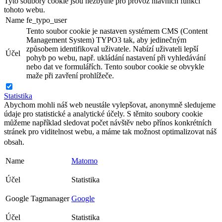
Tyto soubory cookie jsou nezbytné pro provoz hlavních funkcí
tohoto webu.
Name
fe_typo_user
Tento soubor cookie je nastaven systémem CMS (Content
Management System) TYPO3 tak, aby jedinečným
způsobem identifikoval uživatele. Nabízí uživateli lepší
Účel
pohyb po webu, např. ukládání nastavení při vyhledávání
nebo dat ve formulářích. Tento soubor cookie se obvykle
maže při zavření prohlížeče.
Statistika
Abychom mohli náš web neustále vylepšovat, anonymně sledujeme
údaje pro statistické a analytické účely. S těmito soubory cookie
můžeme například sledovat počet návštěv nebo přínos konkrétních
stránek pro viditelnost webu, a máme tak možnost optimalizovat náš
obsah.
Name
Matomo
Účel
Statistika
Google Tagmanager
Google
Účel
Statistika