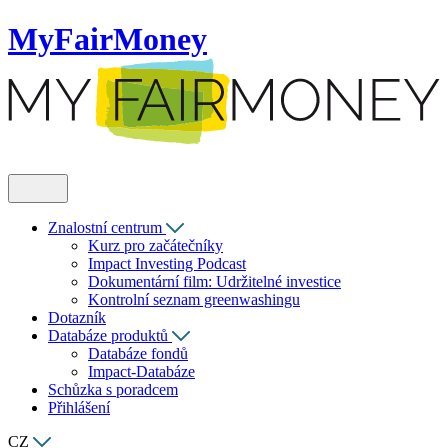
MyFairMoney
Znalostní centrum
Kurz pro začátečníky
Impact Investing Podcast
Dokumentární film: Udržitelné investice
Kontrolní seznam greenwashingu
Dotazník
Databáze produktů
Databáze fondů
Impact-Databáze
Schůzka s poradcem
Přihlášení
CZ