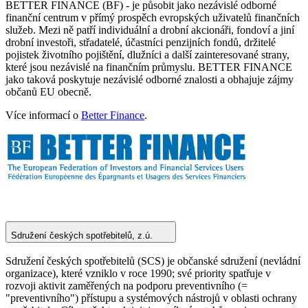
BETTER FINANCE (BF) - je působit jako nezávislé odborné
finanční centrum v přímý prospěch evropských uživatelů finančních
služeb. Mezi ně patří individuální a drobní akcionáři, fondoví a jiní
drobní investoři, střadatelé, účastníci penzijních fondů, držitelé
pojistek životního pojištění, dlužníci a další zainteresované strany,
které jsou nezávislé na finančním průmyslu. BETTER FINANCE
jako taková poskytuje nezávislé odborné znalosti a obhajuje zájmy
občanů EU obecně.
Více informací o
Better Finance
.
Sdružení českých spotřebitelů, z.ú.
Sdružení českých spotřebitelů (SCS) je občanské sdružení (nevládní
organizace), které vzniklo v roce 1990; své priority spatřuje v
rozvoji aktivit zaměřených na podporu preventivního (=
"preventivního") přístupu a systémových nástrojů v oblasti ochrany