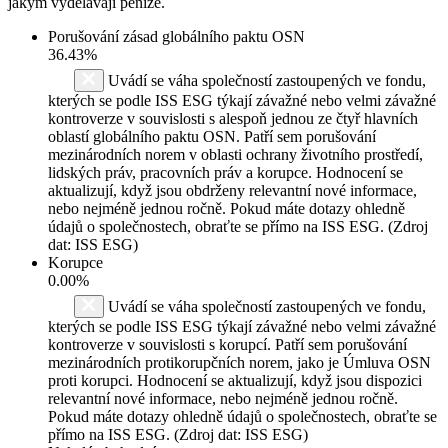
jakým vydělávají peníze.
Porušování zásad globálního paktu OSN
36.43%
Uvádí se váha společností zastoupených ve fondu,
kterých se podle ISS ESG týkají závažné nebo velmi závažné
kontroverze v souvislosti s alespoň jednou ze čtyř hlavních
oblastí globálního paktu OSN. Patří sem porušování
mezinárodních norem v oblasti ochrany životního prostředí,
lidských práv, pracovních práv a korupce. Hodnocení se
aktualizují, když jsou obdrženy relevantní nové informace,
nebo nejméně jednou ročně. Pokud máte dotazy ohledně
údajů o společnostech, obraťte se přímo na ISS ESG. (Zdroj
dat: ISS ESG)
Korupce
0.00%
Uvádí se váha společností zastoupených ve fondu,
kterých se podle ISS ESG týkají závažné nebo velmi závažné
kontroverze v souvislosti s korupcí. Patří sem porušování
mezinárodních protikorupčních norem, jako je Úmluva OSN
proti korupci. Hodnocení se aktualizují, když jsou dispozici
relevantní nové informace, nebo nejméně jednou ročně.
Pokud máte dotazy ohledně údajů o společnostech, obraťte se
přímo na ISS ESG. (Zdroj dat: ISS ESG)