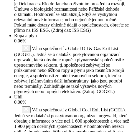
je Deklarace z Rio de Janeira o životním prostředí a rozvoji,
Úmluva o biologické rozmanitosti nebo Pařížská dohoda
o klimatu. Hodnocení se aktualizují, když se vyskytnou
relevantní nové informace, nebo nejméně jednou ročně.
Pokud máte dotazy ohledně údajů o společnostech, obraťte se
přímo na ISS ESG. (Zdroj dat: ISS ESG)
Ropa a plyn
0.06%
Váha společností z Global Oil & Gas Exit List
(GOGEL). Jedná se o databázi poskytovanou organizací
urgewald, která obsahuje ropné a plynárenské společnosti z
upstreamového sektoru, tj. společnosti zabývající se
průzkumem nebo těžbou ropy a plynu jako fosilních zdrojů
energie, a společnosti ze midstreamového sektoru, které se
zabývají plánováním další infrastruktury, jako jsou potrubí
nebo terminály. Zohledňuje se také výstavba nových
plynových nebo ropných elektráren. (Zdroj: GOGEL)
Uhlí
0.00%
Váha společností z Global Coal Exit List (GCEL).
Jedná se o databázi poskytovanou organizací urgewald, která
obsahuje informace o více než 1 600 společnostech a více než
1 900 jejich dceřiných společnostech v hodnotovém řetězci
uhlí. Zahrnuje nejen těžbu uhlí a výrobu energie z uhlí, ale