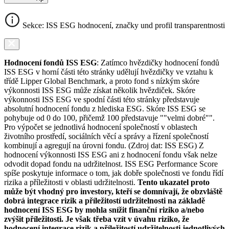
Sekce: ISS ESG hodnocení, značky und profil transparentnosti
Hodnocení fondů ISS ESG
: Zatímco hvězdičky hodnocení fondů
ISS ESG v horní části této stránky udělují hvězdičky ve vztahu k
třídě Lipper Global Benchmark, a proto fond s nízkým skóre
výkonnosti ISS ESG může získat několik hvězdiček. Skóre
výkonnosti ISS ESG ve spodní části této stránky představuje
absolutní hodnocení fondu z hlediska ESG. Skóre ISS ESG se
pohybuje od 0 do 100, přičemž 100 představuje ""velmi dobré"".
Pro výpočet se jednotlivá hodnocení společností v oblastech
životního prostředí, sociálních věcí a správy a řízení společností
kombinují a agregují na úrovni fondu. (Zdroj dat: ISS ESG) Z
hodnocení výkonnosti ISS ESG ani z hodnocení fondu však nelze
odvodit dopad fondu na udržitelnost. ISS ESG Performance Score
spíše poskytuje informace o tom, jak dobře společnosti ve fondu řídí
rizika a příležitosti v oblasti udržitelnosti.
Tento ukazatel proto
může být vhodný pro investory, kteří se domnívají, že obzvláště
dobrá integrace rizik a příležitostí udržitelnosti na základě
hodnocení ISS ESG by mohla snížit finanční riziko a/nebo
zvýšit příležitosti. Je však třeba vzít v úvahu riziko, že
hodnocení integrace rizik a příležitostí udržitelnosti jednotlivých