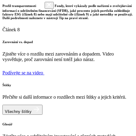
Profil transparentnosti
Fondy, které vykázaly podle nařízení o zveřejňování
informací o udržitelném financování (SFDR), jaké procento jejich portfolia zohledňuje
faktory ESG (článek 8) nebo mají udržitelné cíle (článek 9) a jaké metodiky se používají.
Další podrobnosti naleznete v nástroji Tip na pravé straně.
Článek 8
Zarovnání vs. dopad
Zjistěte více o rozdílu mezi zarovnáním a dopadem. Video
vysvětluje, proč zarovnání není totéž jako náraz.
Podívejte se na video
Štítky
Přečtěte si další informace o rozdílech mezi štítky a jejich kritérii.
Všechny štítky
Glosář