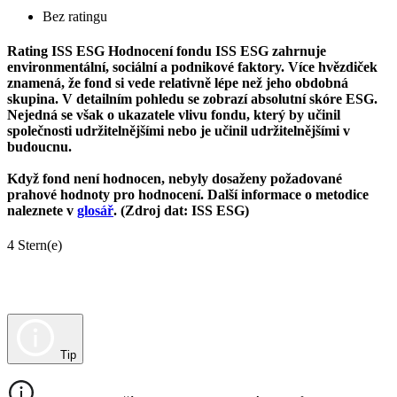
Bez ratingu
Rating ISS ESG
Hodnocení fondu ISS ESG zahrnuje
environmentální, sociální a podnikové faktory. Více hvězdiček
znamená, že fond si vede relativně lépe než jeho obdobná
skupina. V detailním pohledu se zobrazí absolutní skóre ESG.
Nejedná se však o ukazatele vlivu fondu, který by učinil
společnosti udržitelnějšími nebo je učinil udržitelnějšími v
budoucnu.
Když fond není hodnocen, nebyly dosaženy požadované
prahové hodnoty pro hodnocení. Další informace o metodice
naleznete v
glosář
. (Zdroj dat: ISS ESG)
4 Stern(e)
Tip