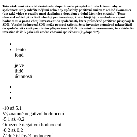
Toto však není ukazatel skutečného dopadu nebo příspěvku fondu k tomu, aby se
společnosti staly udržitelnějšími nebo aby způsobily pozitivní změnu v reálné ekonomice
(viz také video o rozdílu mezi sladěním a dopadem v dolní části této stránky). Tento
ukazatel může být zvláště vhodný pro investory, kteří chtějí být v souladu se svými
hodnotami a proto chtějí investovat do společností, které průměrně pozitivně přispívají k
SDG. Vysoké hodnocení SDG může pomoci zajistit, že se investice průměrně uskutečňují
do společností s čistě pozitivním příspěvkem k SDG; nicméně to neznamená, že v důsledku
investice došlo k jakékoli změně chování společnosti (k „dopadu“).
Tento
fond
je ve
třídě
účinnosti
-10 až 5.1
Významné negativní hodnocení
-5,1 až -0,2
Omezené negativní hodnocení
-0,2 až 0,2
Žádné (síťové) hodnocení