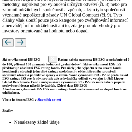
metodiky, například pro vyloučení určitých odvětví (čl. 8) nebo pro
zahrnutí udržitelných společností a způsob, jakým tyto společnosti
významně nepoškozují zásady UN Global Compact (čl. 9). Tyto
články však slouží pouze jako kategorie pro zveřejňování informací
a neuvádějí míru udržitelnosti ani to, zda je produkt vhodný pro
investory orientované na hodnotu nebo dopad.
Skóre výkonnosti ISS ESG
Rating našeho partnera ISS ESG se pohybuje od 0
do 100, přičemž 100 znamená hodnocení „velmi dobrý“. Skóre výkonnosti ESG ISS
představuje absolutní ESG rating fondu. Pro účely jeho výpočtu se na úrovni fondu
kombinují a sdružují jednotlivé ratingy společností v oblasti životního prostředí,
sociálních otázek a podnikové správy a řízení. Skóre výkonnosti ESG ISS se proto liší od
ESG ratingu ISS pro fondy, protože zde se hvězdičky udělují ve vztahu k třídě Lipper
Global Benchmark. Fond s nízkým skóre výkonnosti ESG ISS tak může také v případě
pochybností dostat několik hvězdiček. (Zdroj dat: ISS ESG)
Z hodnocení výkonnosti ISS ESG ani z ratingu fondu nelze usuzovat na dopad fondu na
udržitelnost.
Více o hodnocení ESG v
Slovníček pojmů
Značky
Nenalezeny žádné údaje