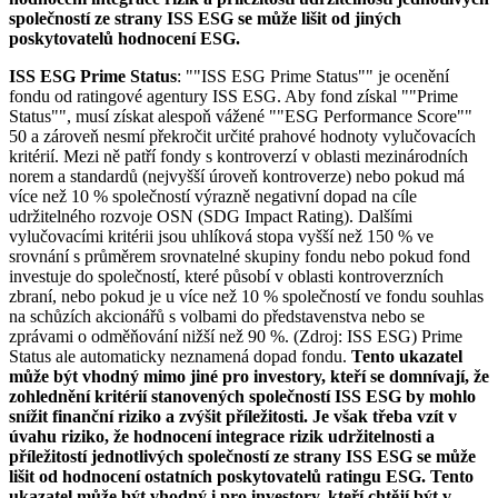
společností ze strany ISS ESG se může lišit od jiných
poskytovatelů hodnocení ESG.
ISS ESG Prime Status
: ""ISS ESG Prime Status"" je ocenění
fondu od ratingové agentury ISS ESG. Aby fond získal ""Prime
Status"", musí získat alespoň vážené ""ESG Performance Score""
50 a zároveň nesmí překročit určité prahové hodnoty vylučovacích
kritérií. Mezi ně patří fondy s kontroverzí v oblasti mezinárodních
norem a standardů (nejvyšší úroveň kontroverze) nebo pokud má
více než 10 % společností výrazně negativní dopad na cíle
udržitelného rozvoje OSN (SDG Impact Rating). Dalšími
vylučovacími kritérii jsou uhlíková stopa vyšší než 150 % ve
srovnání s průměrem srovnatelné skupiny fondu nebo pokud fond
investuje do společností, které působí v oblasti kontroverzních
zbraní, nebo pokud je u více než 10 % společností ve fondu souhlas
na schůzích akcionářů s volbami do představenstva nebo se
zprávami o odměňování nižší než 90 %. (Zdroj: ISS ESG) Prime
Status ale automaticky neznamená dopad fondu.
Tento ukazatel
může být vhodný mimo jiné pro investory, kteří se domnívají, že
zohlednění kritérií stanovených společností ISS ESG by mohlo
snížit finanční riziko a zvýšit příležitosti. Je však třeba vzít v
úvahu riziko, že hodnocení integrace rizik udržitelnosti a
příležitostí jednotlivých společností ze strany ISS ESG se může
lišit od hodnocení ostatních poskytovatelů ratingu ESG. Tento
ukazatel může být vhodný i pro investory, kteří chtějí být v