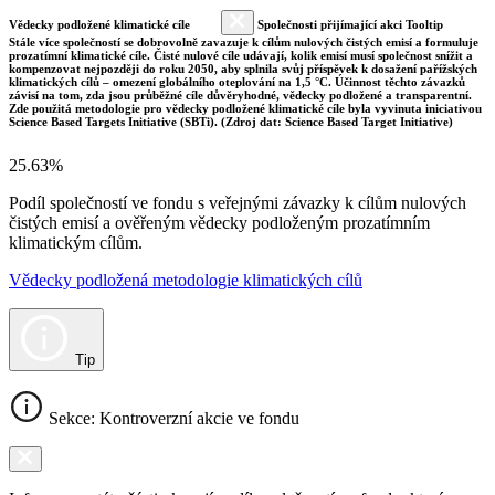
Vědecky podložené klimatické cíle
Společnosti přijímající akci Tooltip
Stále více společností se dobrovolně zavazuje k cílům nulových čistých emisí a formuluje
prozatímní klimatické cíle. Čisté nulové cíle udávají, kolik emisí musí společnost snížit a
kompenzovat nejpozději do roku 2050, aby splnila svůj příspěvek k dosažení pařížských
klimatických cílů – omezení globálního oteplování na 1,5 °C. Účinnost těchto závazků
závisí na tom, zda jsou průběžné cíle důvěryhodné, vědecky podložené a transparentní.
Zde použitá metodologie pro vědecky podložené klimatické cíle byla vyvinuta iniciativou
Science Based Targets Initiative (SBTi). (Zdroj dat: Science Based Target Initiative)
25.63%
Podíl společností ve fondu s veřejnými závazky k cílům nulových
čistých emisí a ověřeným vědecky podloženým prozatímním
klimatickým cílům.
Vědecky podložená metodologie klimatických cílů
Tip
Sekce: Kontroverzní akcie ve fondu