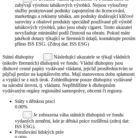
zabývají výrobou tabákových výrobků. Nejsou vyloučeny
služby poskytované podniky zapojenými do licencování,
marketingu a reklamy tabáku, ani podniky dodávající klíčové
suroviny a obalové produkty speciálně používané při výrobě
tabákových výrobků, jako jsou obaly cigaret. Tento ukazatel
nevyžaduje minimální podíl činností na obratu. Pokud máte
jakékoli dotazy týkající se firemních údajů, kontaktujte prosím
přímo ISS ESG. (Zdroj dat: ISS ESG)
Státní dluhopisy
Následující ukazatele se týkají vládních
(nikoliv firemních) dluhopisů ve fondu. Vládní dluhopisy jsou
dluhové cenné papíry vydávané vládami, jejichž prostřednictvím se
půjčují peníze na kapitálovém trhu. Mají stanovenou dobu splatnosti
a vyplácí se z nich úrok. Zohledňujeme pouze dluhopisy vydávané
na národní úrovni, tj. vládami. Nepřihlížíme k dluhopisům
vydávaným orgány regionální samosprávy, obcemi či regiony.
Státy s dětskou prací
0.00%
Je zobrazena váha státních dluhopisů ve fondu
vydaných zeměmi, kde je dětská práce rozšířená (zdroj dat:
ISS ESG).
Porušování lidských práv
0.00%