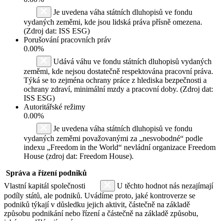
Je uvedena váha státních dluhopisů ve fondu
vydaných zeměmi, kde jsou lidská práva přísně omezena.
(Zdroj dat: ISS ESG)
Porušování pracovních práv
0.00%
Udává váhu ve fondu státních dluhopisů vydaných
zeměmi, kde nejsou dostatečně respektována pracovní práva.
Týká se to zejména ochrany práce z hlediska bezpečnosti a
ochrany zdraví, minimální mzdy a pracovní doby. (Zdroj dat:
ISS ESG)
Autoritářské režimy
0.00%
Je uvedena váha státních dluhopisů ve fondu
vydaných zeměmi považovanými za „nesvobodné“ podle
indexu „Freedom in the World“ nevládní organizace Freedom
House (zdroj dat: Freedom House).
Správa a řízení podniků
Vlastní kapitál společnosti
U těchto hodnot nás nezajímají
podíly států, ale podniků. Uvádíme proto, jaké kontroverze se
podniků týkají v důsledku jejich aktivit, částečně na základě
způsobu podnikání nebo řízení a částečně na základě způsobu,