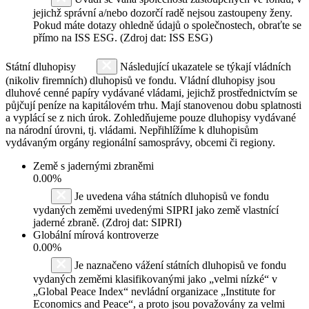
jejichž správní a/nebo dozorčí radě nejsou zastoupeny ženy.
Pokud máte dotazy ohledně údajů o společnostech, obraťte se
přímo na ISS ESG. (Zdroj dat: ISS ESG)
Státní dluhopisy
Následující ukazatele se týkají vládních
(nikoliv firemních) dluhopisů ve fondu. Vládní dluhopisy jsou
dluhové cenné papíry vydávané vládami, jejichž prostřednictvím se
půjčují peníze na kapitálovém trhu. Mají stanovenou dobu splatnosti
a vyplácí se z nich úrok. Zohledňujeme pouze dluhopisy vydávané
na národní úrovni, tj. vládami. Nepřihlížíme k dluhopisům
vydávaným orgány regionální samosprávy, obcemi či regiony.
Země s jadernými zbraněmi
0.00%
Je uvedena váha státních dluhopisů ve fondu
vydaných zeměmi uvedenými SIPRI jako země vlastnící
jaderné zbraně. (Zdroj dat: SIPRI)
Globální mírová kontroverze
0.00%
Je naznačeno vážení státních dluhopisů ve fondu
vydaných zeměmi klasifikovanými jako „velmi nízké“ v
„Global Peace Index“ nevládní organizace „Institute for
Economics and Peace“, a proto jsou považovány za velmi