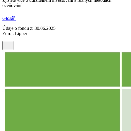
Zjistěte více o udržitelném investování a různých metodách
oceňování
Glosář
Údaje o fondu z: 30.06.2025
Zdroj: Lipper