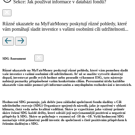
Sekce: Jak používat informace v databázi fondů?
Různé ukazatele na MyFairMoney poskytují různé pohledy, které
vám pomáhají sladit investice s vašimi osobními cíli udržitelnosti...
SDG Assessment
Různé ukazatele na MyFairMoney poskytují různé pohledy, které vám pomohou sladit
vaše investice s vašimi osobními cíli udržitelnosti. Ať už se snažíte vytvořit skutečný
dopad, investovat podle svých hodnot nebo posoudit výkonnost ESG, tato nástroje
nabízejí poznatky přizpůsobené vašim konkrétním cílům. Porozumění účelu každého
ukazatele vám může pomoci při informovaném a smysluplném rozhodování o investicích.
Hodnocení SDG posuzuje, jak dobře jsou základní společnosti fondu sladěny s Cíli
udržitelného rozvoje (SDG) Organizace spojených národů, jako je opatření v oblasti
klimatu, čistá voda nebo kvalitní vzdělání. Skóre je vypočítáno jako vážený průměr
skóre řešení SDG každé držby, které odráží její nejvýznamnější pozitivní a negativní
příspěvky k SDG. Skóre se pohybuje v rozmezí od -10 do +10. Vyšší hodnocení SDG
naznačuje větší průměrný podíl investic do společností s čistě pozitivním příspěvkem k
řešením sladěným s SDG.