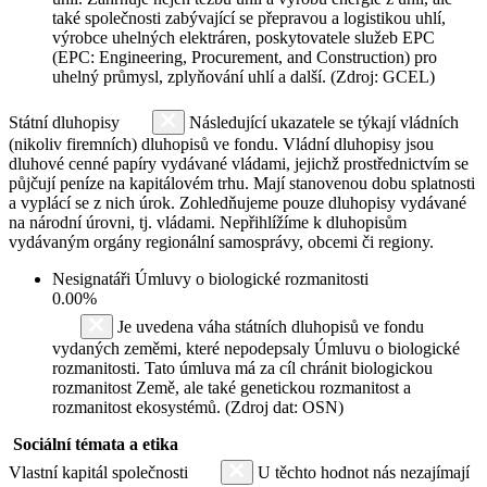
také společnosti zabývající se přepravou a logistikou uhlí,
výrobce uhelných elektráren, poskytovatele služeb EPC
(EPC: Engineering, Procurement, and Construction) pro
uhelný průmysl, zplyňování uhlí a další. (Zdroj: GCEL)
Státní dluhopisy
Následující ukazatele se týkají vládních
(nikoliv firemních) dluhopisů ve fondu. Vládní dluhopisy jsou
dluhové cenné papíry vydávané vládami, jejichž prostřednictvím se
půjčují peníze na kapitálovém trhu. Mají stanovenou dobu splatnosti
a vyplácí se z nich úrok. Zohledňujeme pouze dluhopisy vydávané
na národní úrovni, tj. vládami. Nepřihlížíme k dluhopisům
vydávaným orgány regionální samosprávy, obcemi či regiony.
Nesignatáři Úmluvy o biologické rozmanitosti
0.00%
Je uvedena váha státních dluhopisů ve fondu
vydaných zeměmi, které nepodepsaly Úmluvu o biologické
rozmanitosti. Tato úmluva má za cíl chránit biologickou
rozmanitost Země, ale také genetickou rozmanitost a
rozmanitost ekosystémů. (Zdroj dat: OSN)
Sociální témata a etika
Vlastní kapitál společnosti
U těchto hodnot nás nezajímají