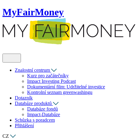
MyFairMoney
Znalostní centrum
Kurz pro začátečníky
Impact Investing Podcast
Dokumentární film: Udržitelné investice
Kontrolní seznam greenwashingu
Dotazník
Databáze produktů
Databáze fondů
Impact-Databáze
Schůzka s poradcem
Přihlášení
CZ