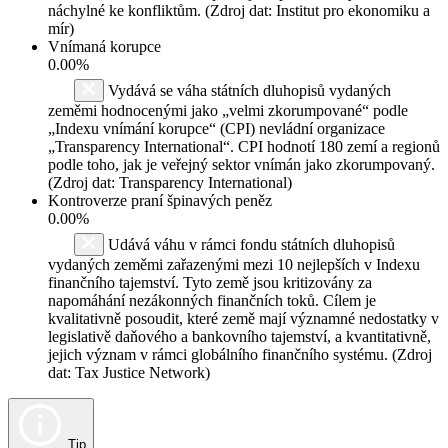
náchylné ke konfliktům. (Zdroj dat: Institut pro ekonomiku a
mír)
Vnímaná korupce
0.00%
Vydává se váha státních dluhopisů vydaných
zeměmi hodnocenými jako „velmi zkorumpované“ podle
„Indexu vnímání korupce“ (CPI) nevládní organizace
„Transparency International“. CPI hodnotí 180 zemí a regionů
podle toho, jak je veřejný sektor vnímán jako zkorumpovaný.
(Zdroj dat: Transparency International)
Kontroverze praní špinavých peněz
0.00%
Udává váhu v rámci fondu státních dluhopisů
vydaných zeměmi zařazenými mezi 10 nejlepších v Indexu
finančního tajemství. Tyto země jsou kritizovány za
napomáhání nezákonných finančních toků. Cílem je
kvalitativně posoudit, které země mají významné nedostatky v
legislativě daňového a bankovního tajemství, a kvantitativně,
jejich význam v rámci globálního finančního systému. (Zdroj
dat: Tax Justice Network)
Tip