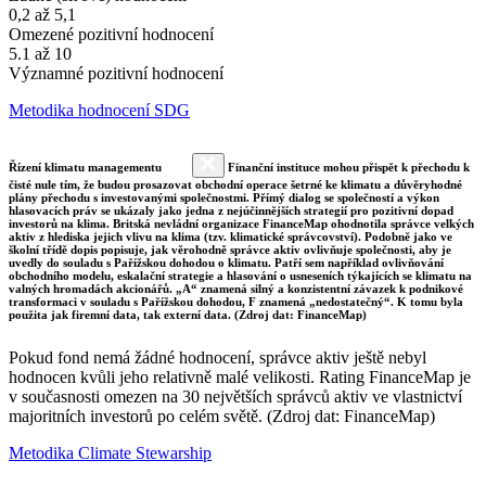
0,2 až 5,1
Omezené pozitivní hodnocení
5.1 až 10
Významné pozitivní hodnocení
Metodika hodnocení SDG
Řízení klimatu managementu
Finanční instituce mohou přispět k přechodu k
čisté nule tím, že budou prosazovat obchodní operace šetrné ke klimatu a důvěryhodné
plány přechodu s investovanými společnostmi. Přímý dialog se společností a výkon
hlasovacích práv se ukázaly jako jedna z nejúčinnějších strategií pro pozitivní dopad
investorů na klima. Britská nevládní organizace FinanceMap ohodnotila správce velkých
aktiv z hlediska jejich vlivu na klima (tzv. klimatické správcovství). Podobně jako ve
školní třídě dopis popisuje, jak věrohodně správce aktiv ovlivňuje společnosti, aby je
uvedly do souladu s Pařížskou dohodou o klimatu. Patří sem například ovlivňování
obchodního modelu, eskalační strategie a hlasování o usneseních týkajících se klimatu na
valných hromadách akcionářů. „A“ znamená silný a konzistentní závazek k podnikové
transformaci v souladu s Pařížskou dohodou, F znamená „nedostatečný“. K tomu byla
použita jak firemní data, tak externí data. (Zdroj dat: FinanceMap)
Pokud fond nemá žádné hodnocení, správce aktiv ještě nebyl
hodnocen kvůli jeho relativně malé velikosti. Rating FinanceMap je
v současnosti omezen na 30 největších správců aktiv ve vlastnictví
majoritních investorů po celém světě. (Zdroj dat: FinanceMap)
Metodika Climate Stewarship