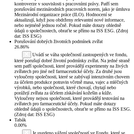
kontroverze v souvislosti s pracovními právy. Patří sem
porušování mezinárodních pracovních norem, jako je úmluva
Mezinárodní organizace práce (ILO). Hodnocení se
aktualizují, když jsou obdrženy relevantní nové informace,
nebo nejméně jednou ročně. Pokud máte dotazy ohledně
údajů o společnostech, obraťte se přímo na ISS ESG. (Zdroj
dat: ISS ESG)
Porušování dobrých životních podmínek zvířat
26.86%
Uvádí se váha společností zastoupených ve fondu,
které porušují dobré životní podmínky zvířat. Na jedné straně
sem patří společnosti, které provádějí experimenty na živých
zvířatech pro jiné než farmaceutické účely. Za druhé jsou
vyloučeny společnosti, které se zabývají intenzivním chovem
za účelem produkce potravin včetně masa, vajec a mléčných
výrobků, nebo společnosti, které chovají, chytají nebo
porážejí zvířata za účelem získávání kožešin a kůže.
Vyloučeny nejsou společnosti, které provádějí testování na
zvířatech pro farmaceutické účely. Pokud máte dotazy
ohledně údajů o společnostech, obraťte se přímo na ISS ESG.
(Zdroj dat: ISS ESG)
Tabák
0.00%
Je uvedeno vážení společností ve Fondu, které se