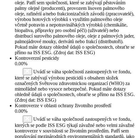
oleje. Patří sem společnosti, které se zabývají pěstováním
palmy olejné (producenti), provozem lisoven palmového
oleje, rafinérií a/nebo frakcionizačních závodů (zpracovatelé),
výrobou hotových výrobků s využitím palmového oleje
včetně potravin a nepotravinářských výrobků (chemikálie,
biopaliva, přípravky pro osobní péči) (uživatelé) nebo
distribucí surového palmového oleje, oleje z palmových jader,
palmojádrové mouky, derivátů nebo frakcí (distributoři).
Pokud máte dotazy ohledně údajů o společnostech, obraťte se
přímo na ISS ESG. (Zdroj dat: ISS ESG)
Kontroverzní pesticidy
0.00%
Uvádí se váha společností zastoupených ve fondu,
které se zabývají výrobou pesticidů s obsahem složek
označených Světovou zdravotnickou organizací (WHO) za
mimořádně nebo vysoce nebezpečné. Pokud máte dotazy
ohledně údajů o společnostech, obraťte se přímo na ISS ESG.
(Zdroj dat: ISS ESG)
Kontroverze v oblasti ochrany životního prostředí
0.00%
Uvádí se váha společností zastoupených ve fondu,
kterých se podle ISS ESG týkají závažné nebo velmi závažné
kontroverze v souvislosti se životním prostředím. Patří sem
porušování mezinárodních environmentálních standardů, jako