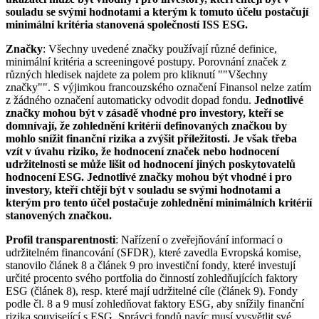
souladu se svými hodnotami a kterým k tomuto účelu postačují
minimální kritéria stanovená společností ISS ESG.
Značky
: Všechny uvedené značky používají různé definice,
minimální kritéria a screeningové postupy. Porovnání značek z
různých hledisek najdete za polem pro kliknutí ""Všechny
značky"". S výjimkou francouzského označení Finansol nelze zatím
z žádného označení automaticky odvodit dopad fondu.
Jednotlivé
značky mohou být v zásadě vhodné pro investory, kteří se
domnívají, že zohlednění kritérií definovaných značkou by
mohlo snížit finanční rizika a zvýšit příležitosti. Je však třeba
vzít v úvahu riziko, že hodnocení značek nebo hodnocení
udržitelnosti se může lišit od hodnocení jiných poskytovatelů
hodnocení ESG. Jednotlivé značky mohou být vhodné i pro
investory, kteří chtějí být v souladu se svými hodnotami a
kterým pro tento účel postačuje zohlednění minimálních kritérií
stanovených značkou.
Profil transparentnosti
: Nařízení o zveřejňování informací o
udržitelném financování (SFDR), které zavedla Evropská komise,
stanovilo článek 8 a článek 9 pro investiční fondy, které investují
určité procento svého portfolia do činností zohledňujících faktory
ESG (článek 8), resp. které mají udržitelné cíle (článek 9). Fondy
podle čl. 8 a 9 musí zohledňovat faktory ESG, aby snížily finanční
rizika související s ESG. Správci fondů navíc musí vysvětlit své