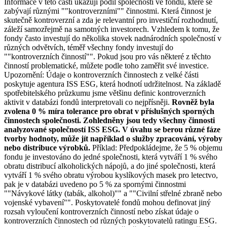
Informace v této části ukazují podíl společností ve fondu, které se
zabývají různými ""kontroverzními"" činnostmi. Která činnost je
skutečně kontroverzní a zda je relevantní pro investiční rozhodnutí,
záleží samozřejmě na samotných investorech. Vzhledem k tomu, že
fondy často investují do několika stovek nadnárodních společností v
různých odvětvích, téměř všechny fondy investují do
""kontroverzních činností"". Pokud jsou pro vás některé z těchto
činností problematické, můžete podle toho zaměřit své investice.
Upozornění: Údaje o kontroverzních činnostech z velké části
poskytuje agentura ISS ESG, která hodnotí udržitelnost. Na základě
spotřebitelského průzkumu jsme většinu definic kontroverzních
aktivit v databázi fondů interpretovali co nejpřísněji.
Rovněž byla
zvolena 0 % míra tolerance pro obrat v příslušných sporných
činnostech společnosti. Zohledněny jsou tedy všechny činnosti
analyzované společností ISS ESG. V úvahu se berou různé fáze
tvorby hodnoty, může jít například o služby zpracování, výroby
nebo distribuce výrobků.
Příklad: Předpokládejme, že 5 % objemu
fondu je investováno do jedné společnosti, která vytváří 1 % svého
obratu distribucí alkoholických nápojů, a do jiné společnosti, která
vytváří 1 % svého obratu výrobou kyslíkových masek pro letectvo,
pak je v databázi uvedeno po 5 % za spornými činnostmi
""Návykové látky (tabák, alkohol)"" a ""Civilní střelné zbraně nebo
vojenské vybavení"". Poskytovatelé fondů mohou definovat jiný
rozsah vyloučení kontroverzních činností nebo získat údaje o
kontroverzních činnostech od různých poskytovatelů ratingu ESG.