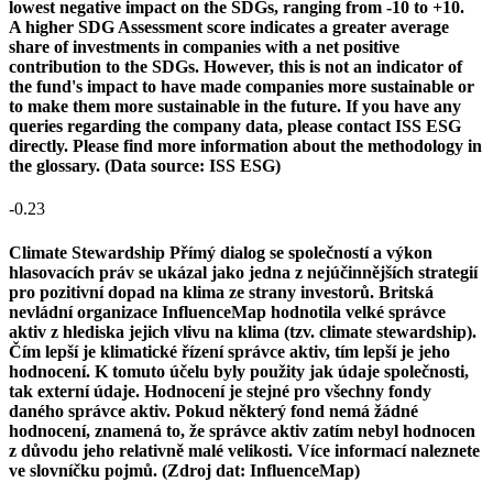
lowest negative impact on the SDGs, ranging from -10 to +10.
A higher SDG Assessment score indicates a greater average
share of investments in companies with a net positive
contribution to the SDGs. However, this is not an indicator of
the fund's impact to have made companies more sustainable or
to make them more sustainable in the future. If you have any
queries regarding the company data, please contact ISS ESG
directly. Please find more information about the methodology in
the glossary. (Data source: ISS ESG)
-0.23
Climate Stewardship
Přímý dialog se společností a výkon
hlasovacích práv se ukázal jako jedna z nejúčinnějších strategií
pro pozitivní dopad na klima ze strany investorů. Britská
nevládní organizace InfluenceMap hodnotila velké správce
aktiv z hlediska jejich vlivu na klima (tzv. climate stewardship).
Čím lepší je klimatické řízení správce aktiv, tím lepší je jeho
hodnocení. K tomuto účelu byly použity jak údaje společnosti,
tak externí údaje. Hodnocení je stejné pro všechny fondy
daného správce aktiv. Pokud některý fond nemá žádné
hodnocení, znamená to, že správce aktiv zatím nebyl hodnocen
z důvodu jeho relativně malé velikosti. Více informací naleznete
ve slovníčku pojmů. (Zdroj dat: InfluenceMap)