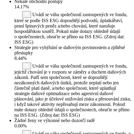
Nekalé obchodní postupy
14.17%
Uvádí se váha společností zastoupených ve fondu,
které se podle ISS ESG dopouštějí podvodů, úplatkářství,
praní špinavých peněz a/nebo chování, které narušuje
hospodářskou soutěž. Pokud máte dotazy ohledně údajů
o společnostech, obraťte se přímo na ISS ESG. (Zdroj dat:
ISS ESG)
Strategie pro vyhýbání se daňovým povinnostem a zjištěné
přestupky
8.44%
Uvádí se váha společností zastoupených ve fondu,
jejichž chování je v rozporu se záměry a duchem daňových
zákonů. Patří sem společnosti, které se dopouštějí
nezákonných daňových úniků, protože neplatí nebo jen
částečně platí daně, a/nebo společnosti, které uplatňují
strategie daňové optimalizace nebo agresivní daňové
plánování, jako je účelové snižování zisku a přesouvání zisku,
i když takové aktivity nepřesahují meze zákonnosti. Pokud
máte dotazy ohledně údajů o společnostech, obraťte se přímo
na ISS ESG. (Zdroj dat: ISS ESG)
Žádné ženy ve výkonné nebo dozorčí radě
0.00%
Uvádí se váha společností zastoupených ve fondu, v