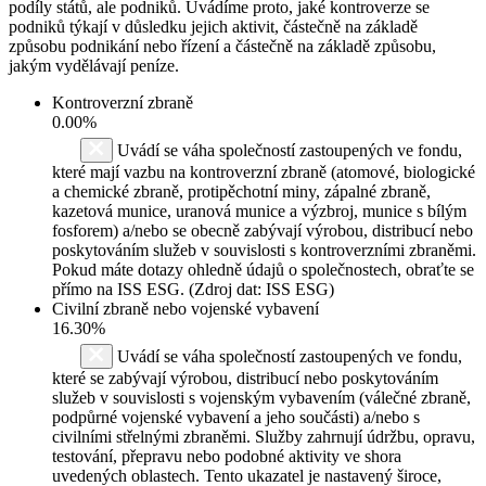
podíly států, ale podniků. Uvádíme proto, jaké kontroverze se
podniků týkají v důsledku jejich aktivit, částečně na základě
způsobu podnikání nebo řízení a částečně na základě způsobu,
jakým vydělávají peníze.
Kontroverzní zbraně
0.00%
Uvádí se váha společností zastoupených ve fondu,
které mají vazbu na kontroverzní zbraně (atomové, biologické
a chemické zbraně, protipěchotní miny, zápalné zbraně,
kazetová munice, uranová munice a výzbroj, munice s bílým
fosforem) a/nebo se obecně zabývají výrobou, distribucí nebo
poskytováním služeb v souvislosti s kontroverzními zbraněmi.
Pokud máte dotazy ohledně údajů o společnostech, obraťte se
přímo na ISS ESG. (Zdroj dat: ISS ESG)
Civilní zbraně nebo vojenské vybavení
16.30%
Uvádí se váha společností zastoupených ve fondu,
které se zabývají výrobou, distribucí nebo poskytováním
služeb v souvislosti s vojenským vybavením (válečné zbraně,
podpůrné vojenské vybavení a jeho součásti) a/nebo s
civilními střelnými zbraněmi. Služby zahrnují údržbu, opravu,
testování, přepravu nebo podobné aktivity ve shora
uvedených oblastech. Tento ukazatel je nastavený široce,