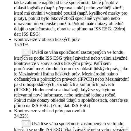
takže zahrnuje například také společnosti, které působí v
oblasti logistiky (např. přeprava tanků) nebo vyrábějí zboží,
které má civilní i vojenské použití (např. kyslíkové masky pro
piloty), pokud bylo takové zboží speciálně vyvinuto nebo
upraveno pro vojenské použití. Pokud máte dotazy ohledně
údajů o společnostech, obraťte se přímo na ISS ESG. (Zdroj
dat: ISS ESG)
Kontroverze v oblasti lidských práv
15.51%
Uvádí se váha společností zastoupených ve fondu,
kterých se podle ISS ESG týkají závažné nebo velmi závažné
kontroverze v souvislosti s lidskými právy. Patří sem
porušování mezinárodních norem v oblasti lidských práv, jako
je Mezinárodní listina lidských práv, Mezinárodní pakt o
občanských a politických právech (IPPCR) nebo Mezinárodní
pakt o hospodářských, sociálních a kulturních právech
(ICESR). Hodnocení se aktualizují, když se vyskytnou
relevantní nové informace, nebo nejméně jednou ročně.
Pokud máte dotazy ohledně údajů o společnostech, obraťte se
přímo na ISS ESG. (Zdroj dat: ISS ESG)
Kontroverze v oblasti práv pracovníků
34.22%
Uvádí se váha společností zastoupených ve fondu,
kterých se podle ISS ESG týkají závažné nebo velmi závažné