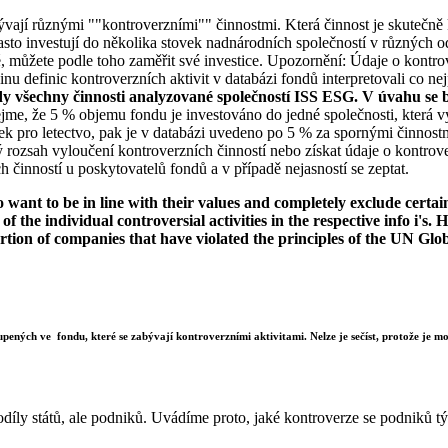
bývají různými ""kontroverzními"" činnostmi. Která činnost je skutečně k
to investují do několika stovek nadnárodních společností v různých od
ké, můžete podle toho zaměřit své investice. Upozornění: Údaje o kontro
u definic kontroverzních aktivit v databázi fondů interpretovali co nej
dy všechny činnosti analyzované společností ISS ESG. V úvahu se b
jme, že 5 % objemu fondu je investováno do jedné společnosti, která vy
k pro letectvo, pak je v databázi uvedeno po 5 % za spornými činnostm
rozsah vyloučení kontroverzních činností nebo získat údaje o kontrov
 činností u poskytovatelů fondů a v případě nejasností se zeptat.
want to be in line with their values and completely exclude certain c
 of the individual controversial activities in the respective info i'
ortion of companies that have violated the principles of the UN Glo
upených ve fondu, které se zabývají kontroverzními aktivitami. Nelze je sečíst, protože je mož
díly států, ale podniků. Uvádíme proto, jaké kontroverze se podniků týk