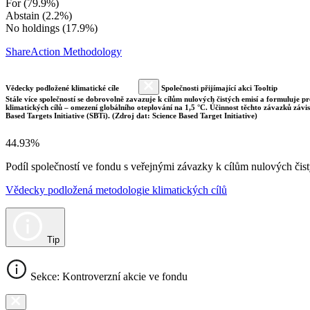
For (79.9%)
Abstain (2.2%)
No holdings (17.9%)
ShareAction Methodology
Vědecky podložené klimatické cíle
Společnosti přijímající akci Tooltip
Stále více společností se dobrovolně zavazuje k cílům nulových čistých emisí a formuluje pr
klimatických cílů – omezení globálního oteplování na 1,5 °C. Účinnost těchto závazků závi
Based Targets Initiative (SBTi). (Zdroj dat: Science Based Target Initiative)
44.93%
Podíl společností ve fondu s veřejnými závazky k cílům nulových č
Vědecky podložená metodologie klimatických cílů
Tip
Sekce: Kontroverzní akcie ve fondu