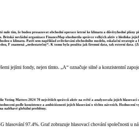
sté nule tím, že budou prosazovat obchodní operace šetrné ke klimatu a důvěryhodné plány p
a. Britská nevládní organizace FinanceMap ohodnotila správce velkých aktiv z hlediska jejich 
dohodou o klimatu. Patří sem například ovlivňování obchodního modelu, eskalační strategie a
odou, F znamená „nedostatečný“. K tomu byla použita jak firemní data, tak externí data. (
všemi jejími fondy, nejen tímto. „A“ označuje silné a konzistentní zapo
e Voting Matters 2024 70 největších správců aktiv na světě a analyzovala jejich hlasovací 
 hodnoceni podle konzistence a ambicióznosti jejich hlasování o těchto návrzích. Hodnocení 
na naléhavé globální problémy.
SG hlasování 97.4%. Graf zobrazuje hlasovací chování společnosti u 