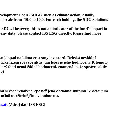
velopment Goals (SDGs), such as climate action, quality
 a scale from -10.0 to 10.0. For each holding, the SDG Solutions
 SDGs. However, this is not an indicator of the fund's impact to
ny data, please contact ISS ESG directly. Please find more
ivní dopad na klima ze strany investorů. Britská nevládní
tické řízení správce aktiv, tím lepší je jeho hodnocení. K tomuto
ěkterý fond nemá žádné hodnocení, znamená to, že správce aktiv
ap)
d si vede relativně lépe než jeho obdobná skupina. V detailním
 učinil udržitelnějšími v budoucnu.
osář
. (Zdroj dat: ISS ESG)