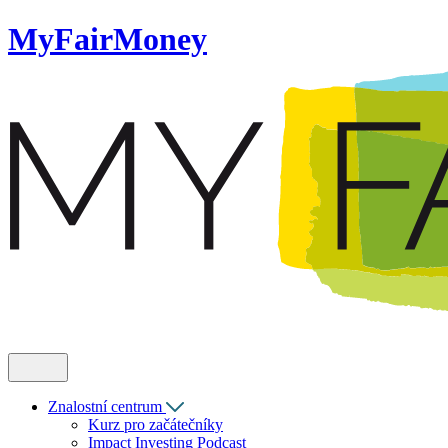
MyFairMoney
Znalostní centrum
Kurz pro začátečníky
Impact Investing Podcast