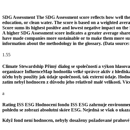
SDG Assessment
The SDG Assessment score reflects how well the
education, or clean water. The score is based on a weighted aver
Score sums its highest positive and lowest negative impact on th
A higher SDG Assessment score indicates a greater average share o
have made companies more sustainable or to make them more susta
information about the methodology in the glossary. (Data source
1.55
Climate Stewardship
Přímý dialog se společností a výkon hlasova
organizace InfluenceMap hodnotila velké správce aktiv z hlediska j
účelu byly použity jak údaje společnosti, tak externí údaje. Ho
zatím nebyl hodnocen z důvodu jeho relativně malé velikosti. Ví
a
Rating ISS ESG
Hodnocení fondu ISS ESG zahrnuje environmentál
pohledu se zobrazí absolutní skóre ESG. Nejedná se však o ukazate
Když fond není hodnocen, nebyly dosaženy požadované prahové 