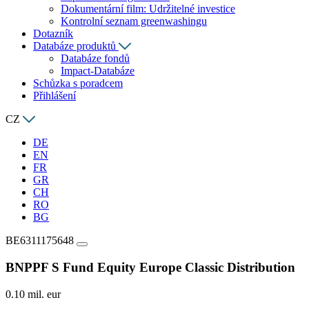
Dokumentární film: Udržitelné investice
Kontrolní seznam greenwashingu
Dotazník
Databáze produktů
Databáze fondů
Impact-Databáze
Schůzka s poradcem
Přihlášení
CZ
DE
EN
FR
GR
CH
RO
BG
BE6311175648
BNPPF S Fund Equity Europe Classic Distribution
0.10 mil. eur