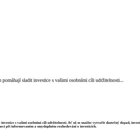
áhají sladit investice s vašimi osobními cíli udržitelnosti...
estice s vašimi osobními cíli udržitelnosti. Ať už se snažíte vytvořit skutečný dopad, inve
ci při informovaném a smysluplném rozhodování o investicích.