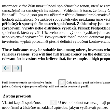
Informace v této části ukazují podíl společností ve fondu, které se za
samozřejmě na samotných investorech. Vzhledem k tomu, že fondy čas
činností"". Pokud jsou pro vás některé z těchto činností problematic
hodnotí udržitelnost. Na základě spotřebitelského průzkumu jsme většin
příslušných sporných činnostech společnosti. Zohledněny jsou te
zpracování, výroby nebo distribuce výrobků.
Příklad: Předpokláde
společnosti, která vytváří 1 % svého obratu výrobou kyslíkových mase
nebo vojenské vybavení"". Poskytovatelé fondů mohou definovat jiný 
investorům vyplatí porozumět přesné definici vyloučení kontroverzních
These indicators may be suitable for, among others, investors who 
religious reasons. You will find full transparency on the definition
relevant for investors who believe that, for example, a high prop
Podíl kontroverzních společností ve fondu
Čísla udávají podíl společností zasto
jednou. Celkový objem proto může být nižší než součet uvedených podílů.
Životní prostředí
Vlastní kapitál společnosti
U těchto hodnot nás nezajímají po
nebo řízení a částečně na základě způsobu, jakým vydělávají peníze.