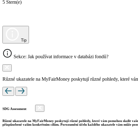
5 Stern(e)
Tip
Sekce: Jak používat informace v databázi fondů?
Různé ukazatele na MyFairMoney poskytují různé pohledy, které vám pom
SDG Assessment
Různé ukazatele na MyFairMoney poskytují různé pohledy, které vám pomohou sladit vaše inv
přizpůsobené vašim konkrétním cílům. Porozumění účelu každého ukazatele vám může pomo