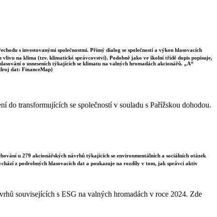
řechodu s investovanými společnostmi. Přímý dialog se společností a výkon hlasovacích
vlivu na klima (tzv. klimatické správcovství). Podobně jako ve školní třídě dopis popisuje,
 hlasování o usneseních týkajících se klimatu na valných hromadách akcionářů. „A“
Zdroj dat: FinanceMap)
jení do transformujících se společností v souladu s Pařížskou dohodou.
chování u 279 akcionářských návrhů týkajících se environmentálních a sociálních otázek
vychází z podrobných hlasovacích dat a poukazuje na rozdíly v tom, jak správci aktiv
návrhů souvisejících s ESG na valných hromadách v roce 2024. Zde