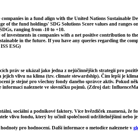
 companies in a fund align with the United Nations Sustainable De
age of the fund holdings' SDG Solutions Score values and ranges on
e SDGs, ranging from -10 to +10.
f investments in companies with a net positive contribution to the
inable in the future. If you have any queries regarding the compa
: ISS ESG)
cích práv se ukázal jako jedna z nejúčinnějších strategií pro pozit
ejich vlivu na klima (tzv. climate stewardship). Čím lepší je klima
dnocení je stejné pro všechny fondy daného správce aktiv. Pokud n
ce informací naleznete ve slovníčku pojmů. (Zdroj dat: InfluenceM
ní, sociální a podnikové faktory. Více hvězdiček znamená, že fon
le vlivu fondu, který by učinil společnosti udržitelnějšími nebo je
hodnoty pro hodnocení. Další informace o metodice naleznete v
gl