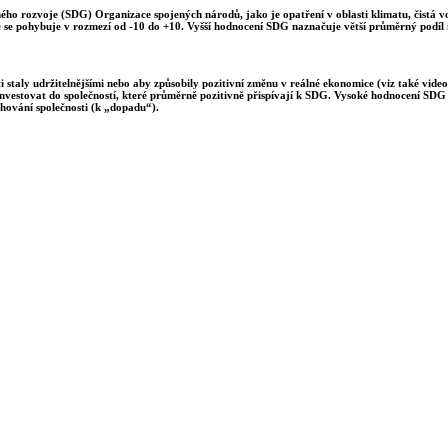
lného rozvoje (SDG) Organizace spojených národů, jako je opatření v oblasti klimatu, čistá 
e se pohybuje v rozmezí od -10 do +10. Vyšší hodnocení SDG naznačuje větší průměrný podíl i
 staly udržitelnějšími nebo aby způsobily pozitivní změnu v reálné ekonomice (viz také video
investovat do společností, které průměrně pozitivně přispívají k SDG. Vysoké hodnocení SDG m
hování společnosti (k „dopadu“).