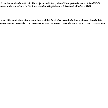
voda nebo kvalitní vzdělání. Skóre je vypočítáno jako vážený průměr skóre řešení SDG
nvestic do společností s čistě pozitivním příspěvkem k řešením sladěným s SDG.
 o rozdílu mezi sladěním a dopadem v dolní části této stránky). Tento ukazatel může být
ůže pomoci zajistit, že se investice průměrně uskutečňují do společností s čistě pozitivním