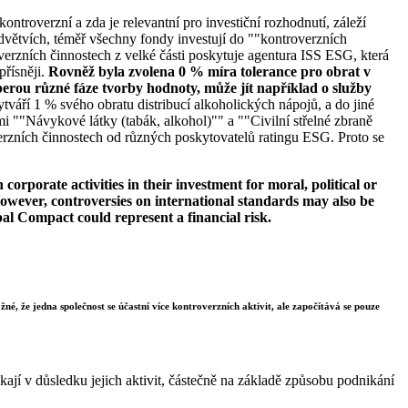
ontroverzní a zda je relevantní pro investiční rozhodnutí, záleží
větvích, téměř všechny fondy investují do ""kontroverzních
verzních činnostech z velké části poskytuje agentura ISS ESG, která
přísněji.
Rovněž byla zvolena 0 % míra tolerance pro obrat v
erou různé fáze tvorby hodnoty, může jít například o služby
tváří 1 % svého obratu distribucí alkoholických nápojů, a do jiné
i ""Návykové látky (tabák, alkohol)"" a ""Civilní střelné zbraně
erzních činnostech od různých poskytovatelů ratingu ESG. Proto se
orporate activities in their investment for moral, political or
s. However, controversies on international standards may also be
bal Compact could represent a financial risk.
né, že jedna společnost se účastní více kontroverzních aktivit, ale započítává se pouze
ají v důsledku jejich aktivit, částečně na základě způsobu podnikání