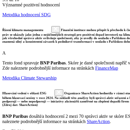
Významné pozitivní hodnocení
Metodika hodnocení SDG
Řízení klimatu managementu
Finanční instituce mohou přispět k přechodu k či
práv se ukázaly jako jedna z nejúčinnějších strategií pro pozitivní dopad investorů na klim
jak věrohodně správce aktiv ovlivňuje společnosti, aby je uvedly do souladu s Pařížskou 
znamená silný a konzistentní závazek k podnikové transformaci v souladu s Pařížskou doh
A
Tento fond spravuje
BNP Paribas
. Skóre je dané společnosti napříč 
Zde naleznete podrobnější informace na stránkách
FinanceMap
Metodika Climate Stewarship
Hlasování vedení v oblasti ESG
Organizace ShareAction hodnotila v rámci studi
během hlasovací sezóny v roce 2024. Na základě této analýzy byli správci aktiv seřazeni a
podporují — nebo nepodporují — iniciativy akcionářů zaměřené na zlepšení dopadů firem 
(Zdroj dat: ShareAction)
BNP Paribas
dosáhl/a hodnocení 2 mezi 70 správci aktiv se skóre E
naleznete podrobnější informace na stránkách
ShareAction
.