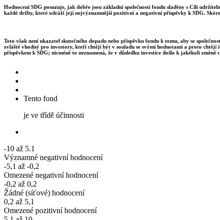
Hodnocení SDG posuzuje, jak dobře jsou základní společnosti fondu sladěny s Cíli udržite
každé držby, které odráží její nejvýznamnější pozitivní a negativní příspěvky k SDG. Skór
Toto však není ukazatel skutečného dopadu nebo příspěvku fondu k tomu, aby se společnosti
zvláště vhodný pro investory, kteří chtějí být v souladu se svými hodnotami a proto chtějí 
příspěvkem k SDG; nicméně to neznamená, že v důsledku investice došlo k jakékoli změně c
Tento fond
je ve třídě účinnosti
-10 až 5.1
Významné negativní hodnocení
-5,1 až -0,2
Omezené negativní hodnocení
-0,2 až 0,2
Žádné (síťové) hodnocení
0,2 až 5,1
Omezené pozitivní hodnocení
5.1 až 10