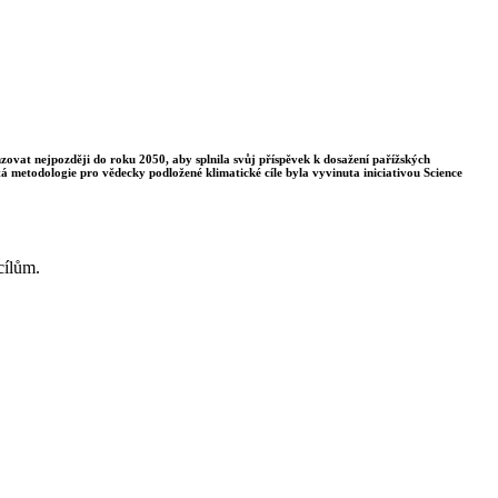
enzovat nejpozději do roku 2050, aby splnila svůj příspěvek k dosažení pařížských
á metodologie pro vědecky podložené klimatické cíle byla vyvinuta iniciativou Science
cílům.