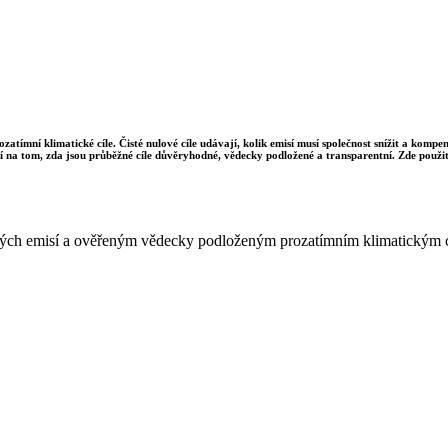
ozatímní klimatické cíle. Čisté nulové cíle udávají, kolik emisí musí společnost snížit a komp
sí na tom, zda jsou průběžné cíle důvěryhodné, vědecky podložené a transparentní. Zde použit
istých emisí a ověřeným vědecky podloženým prozatímním klimatickým 