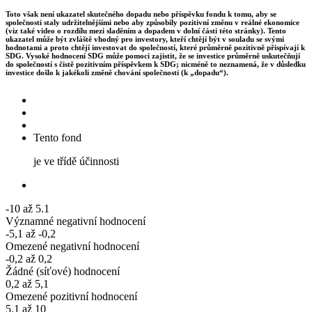
Toto však není ukazatel skutečného dopadu nebo příspěvku fondu k tomu, aby se
společnosti staly udržitelnějšími nebo aby způsobily pozitivní změnu v reálné ekonomice
(viz také video o rozdílu mezi sladěním a dopadem v dolní části této stránky). Tento
ukazatel může být zvláště vhodný pro investory, kteří chtějí být v souladu se svými
hodnotami a proto chtějí investovat do společností, které průměrně pozitivně přispívají k
SDG. Vysoké hodnocení SDG může pomoci zajistit, že se investice průměrně uskutečňují
do společností s čistě pozitivním příspěvkem k SDG; nicméně to neznamená, že v důsledku
investice došlo k jakékoli změně chování společnosti (k „dopadu“).
Tento fond
je ve třídě účinnosti
-10 až 5.1
Významné negativní hodnocení
-5,1 až -0,2
Omezené negativní hodnocení
-0,2 až 0,2
Žádné (síťové) hodnocení
0,2 až 5,1
Omezené pozitivní hodnocení
5.1 až 10