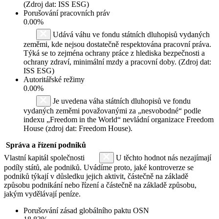
(Zdroj dat: ISS ESG)
Porušování pracovních práv
0.00%
Udává váhu ve fondu státních dluhopisů vydaných
zeměmi, kde nejsou dostatečně respektována pracovní práva.
Týká se to zejména ochrany práce z hlediska bezpečnosti a
ochrany zdraví, minimální mzdy a pracovní doby. (Zdroj dat:
ISS ESG)
Autoritářské režimy
0.00%
Je uvedena váha státních dluhopisů ve fondu
vydaných zeměmi považovanými za „nesvobodné“ podle
indexu „Freedom in the World“ nevládní organizace Freedom
House (zdroj dat: Freedom House).
Správa a řízení podniků
Vlastní kapitál společnosti
U těchto hodnot nás nezajímají
podíly států, ale podniků. Uvádíme proto, jaké kontroverze se
podniků týkají v důsledku jejich aktivit, částečně na základě
způsobu podnikání nebo řízení a částečně na základě způsobu,
jakým vydělávají peníze.
Porušování zásad globálního paktu OSN