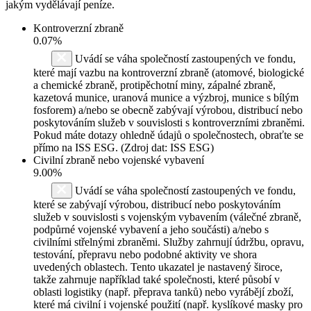
jakým vydělávají peníze.
Kontroverzní zbraně
0.07%
Uvádí se váha společností zastoupených ve fondu,
které mají vazbu na kontroverzní zbraně (atomové, biologické
a chemické zbraně, protipěchotní miny, zápalné zbraně,
kazetová munice, uranová munice a výzbroj, munice s bílým
fosforem) a/nebo se obecně zabývají výrobou, distribucí nebo
poskytováním služeb v souvislosti s kontroverzními zbraněmi.
Pokud máte dotazy ohledně údajů o společnostech, obraťte se
přímo na ISS ESG. (Zdroj dat: ISS ESG)
Civilní zbraně nebo vojenské vybavení
9.00%
Uvádí se váha společností zastoupených ve fondu,
které se zabývají výrobou, distribucí nebo poskytováním
služeb v souvislosti s vojenským vybavením (válečné zbraně,
podpůrné vojenské vybavení a jeho součásti) a/nebo s
civilními střelnými zbraněmi. Služby zahrnují údržbu, opravu,
testování, přepravu nebo podobné aktivity ve shora
uvedených oblastech. Tento ukazatel je nastavený široce,
takže zahrnuje například také společnosti, které působí v
oblasti logistiky (např. přeprava tanků) nebo vyrábějí zboží,
které má civilní i vojenské použití (např. kyslíkové masky pro