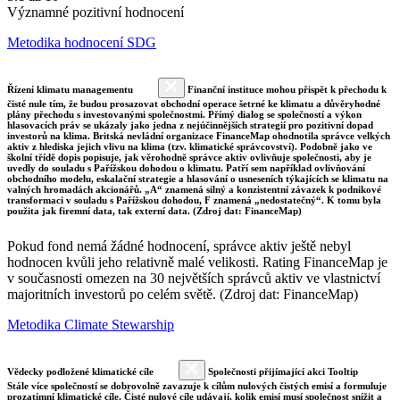
Významné pozitivní hodnocení
Metodika hodnocení SDG
Řízení klimatu managementu
Finanční instituce mohou přispět k přechodu k
čisté nule tím, že budou prosazovat obchodní operace šetrné ke klimatu a důvěryhodné
plány přechodu s investovanými společnostmi. Přímý dialog se společností a výkon
hlasovacích práv se ukázaly jako jedna z nejúčinnějších strategií pro pozitivní dopad
investorů na klima. Britská nevládní organizace FinanceMap ohodnotila správce velkých
aktiv z hlediska jejich vlivu na klima (tzv. klimatické správcovství). Podobně jako ve
školní třídě dopis popisuje, jak věrohodně správce aktiv ovlivňuje společnosti, aby je
uvedly do souladu s Pařížskou dohodou o klimatu. Patří sem například ovlivňování
obchodního modelu, eskalační strategie a hlasování o usneseních týkajících se klimatu na
valných hromadách akcionářů. „A“ znamená silný a konzistentní závazek k podnikové
transformaci v souladu s Pařížskou dohodou, F znamená „nedostatečný“. K tomu byla
použita jak firemní data, tak externí data. (Zdroj dat: FinanceMap)
Pokud fond nemá žádné hodnocení, správce aktiv ještě nebyl
hodnocen kvůli jeho relativně malé velikosti. Rating FinanceMap je
v současnosti omezen na 30 největších správců aktiv ve vlastnictví
majoritních investorů po celém světě. (Zdroj dat: FinanceMap)
Metodika Climate Stewarship
Vědecky podložené klimatické cíle
Společnosti přijímající akci Tooltip
Stále více společností se dobrovolně zavazuje k cílům nulových čistých emisí a formuluje
prozatímní klimatické cíle. Čisté nulové cíle udávají, kolik emisí musí společnost snížit a