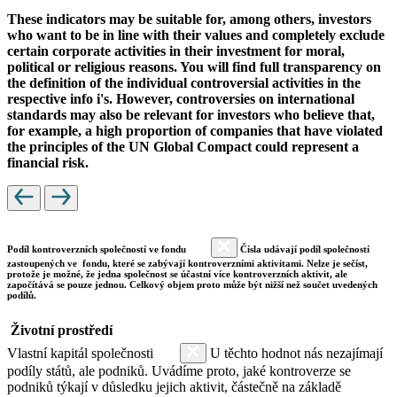
These indicators may be suitable for, among others, investors
who want to be in line with their values and completely exclude
certain corporate activities in their investment for moral,
political or religious reasons. You will find full transparency on
the definition of the individual controversial activities in the
respective info i's. However, controversies on international
standards may also be relevant for investors who believe that,
for example, a high proportion of companies that have violated
the principles of the UN Global Compact could represent a
financial risk.
Podíl kontroverzních společností ve fondu
Čísla udávají podíl společností
zastoupených ve fondu, které se zabývají kontroverzními aktivitami. Nelze je sečíst,
protože je možné, že jedna společnost se účastní více kontroverzních aktivit, ale
započítává se pouze jednou. Celkový objem proto může být nižší než součet uvedených
podílů.
Životní prostředí
Vlastní kapitál společnosti
U těchto hodnot nás nezajímají
podíly států, ale podniků. Uvádíme proto, jaké kontroverze se
podniků týkají v důsledku jejich aktivit, částečně na základě