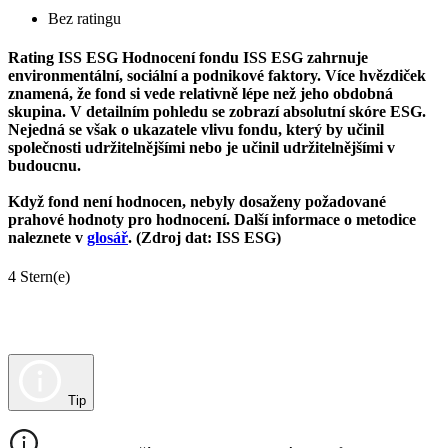
Bez ratingu
Rating ISS ESG
Hodnocení fondu ISS ESG zahrnuje
environmentální, sociální a podnikové faktory. Více hvězdiček
znamená, že fond si vede relativně lépe než jeho obdobná
skupina. V detailním pohledu se zobrazí absolutní skóre ESG.
Nejedná se však o ukazatele vlivu fondu, který by učinil
společnosti udržitelnějšími nebo je učinil udržitelnějšími v
budoucnu.
Když fond není hodnocen, nebyly dosaženy požadované
prahové hodnoty pro hodnocení. Další informace o metodice
naleznete v
glosář
. (Zdroj dat: ISS ESG)
4 Stern(e)
Tip