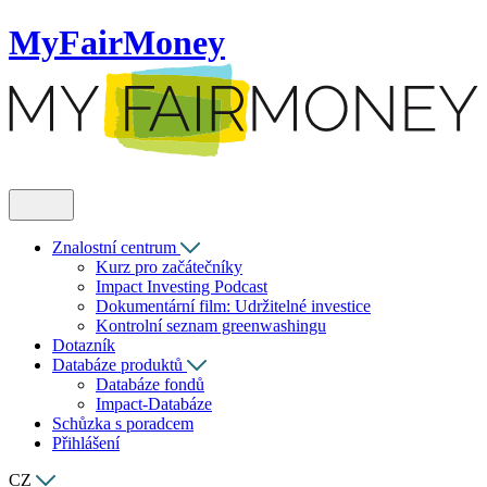
MyFairMoney
Znalostní centrum
Kurz pro začátečníky
Impact Investing Podcast
Dokumentární film: Udržitelné investice
Kontrolní seznam greenwashingu
Dotazník
Databáze produktů
Databáze fondů
Impact-Databáze
Schůzka s poradcem
Přihlášení
CZ