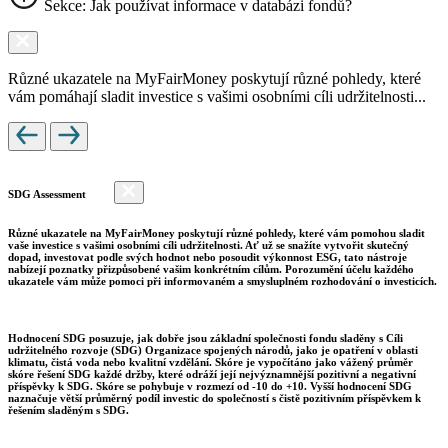
Sekce: Jak používat informace v databázi fondů?
Různé ukazatele na MyFairMoney poskytují různé pohledy, které
vám pomáhají sladit investice s vašimi osobními cíli udržitelnosti...
SDG Assessment
Různé ukazatele na MyFairMoney poskytují různé pohledy, které vám pomohou sladit
vaše investice s vašimi osobními cíli udržitelnosti. Ať už se snažíte vytvořit skutečný
dopad, investovat podle svých hodnot nebo posoudit výkonnost ESG, tato nástroje
nabízejí poznatky přizpůsobené vašim konkrétním cílům. Porozumění účelu každého
ukazatele vám může pomoci při informovaném a smysluplném rozhodování o investicích.
Hodnocení SDG posuzuje, jak dobře jsou základní společnosti fondu sladěny s Cíli
udržitelného rozvoje (SDG) Organizace spojených národů, jako je opatření v oblasti
klimatu, čistá voda nebo kvalitní vzdělání. Skóre je vypočítáno jako vážený průměr
skóre řešení SDG každé držby, které odráží její nejvýznamnější pozitivní a negativní
příspěvky k SDG. Skóre se pohybuje v rozmezí od -10 do +10. Vyšší hodnocení SDG
naznačuje větší průměrný podíl investic do společností s čistě pozitivním příspěvkem k
řešením sladěným s SDG.