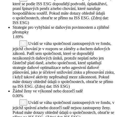
které se podle ISS ESG dopouštějí podvodů, úplatkářství,
praní špinavých peněz a/nebo chování, které narušuje
hospodářskou soutěž. Pokud máte dotazy ohledně údajů
o společnostech, obraťte se přímo na ISS ESG. (Zdroj dat:
ISS ESG)
Strategie pro vyhýbání se daňovým povinnostem a zjištěné
přestupky
1.69%
Uvádí se váha společností zastoupených ve fondu,
jejichž chování je v rozporu se záměry a duchem daňových
zákonů. Patří sem společnosti, které se dopouštějí
nezákonných daňových úniků, protože neplatí nebo jen
částečně platí daně, a/nebo společnosti, které uplatňují
strategie daňové optimalizace nebo agresivní daňové
plánování, jako je účelové snižování zisku a přesouvání zisku,
i když takové aktivity nepřesahují meze zákonnosti. Pokud
máte dotazy ohledně údajů o společnostech, obraťte se přímo
na ISS ESG. (Zdroj dat: ISS ESG)
Žádné ženy ve výkonné nebo dozorčí radě
0.00%
Uvádí se váha společností zastoupených ve fondu, v
jejichž správní a/nebo dozorčí radě nejsou zastoupeny ženy.
Pokud máte dotazy ohledně údajů o společnostech, obraťte se