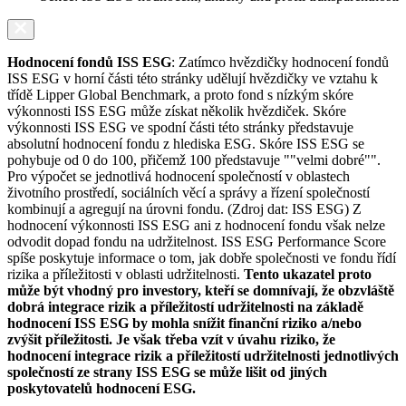
Hodnocení fondů ISS ESG
: Zatímco hvězdičky hodnocení fondů
ISS ESG v horní části této stránky udělují hvězdičky ve vztahu k
třídě Lipper Global Benchmark, a proto fond s nízkým skóre
výkonnosti ISS ESG může získat několik hvězdiček. Skóre
výkonnosti ISS ESG ve spodní části této stránky představuje
absolutní hodnocení fondu z hlediska ESG. Skóre ISS ESG se
pohybuje od 0 do 100, přičemž 100 představuje ""velmi dobré"".
Pro výpočet se jednotlivá hodnocení společností v oblastech
životního prostředí, sociálních věcí a správy a řízení společností
kombinují a agregují na úrovni fondu. (Zdroj dat: ISS ESG) Z
hodnocení výkonnosti ISS ESG ani z hodnocení fondu však nelze
odvodit dopad fondu na udržitelnost. ISS ESG Performance Score
spíše poskytuje informace o tom, jak dobře společnosti ve fondu řídí
rizika a příležitosti v oblasti udržitelnosti.
Tento ukazatel proto
může být vhodný pro investory, kteří se domnívají, že obzvláště
dobrá integrace rizik a příležitostí udržitelnosti na základě
hodnocení ISS ESG by mohla snížit finanční riziko a/nebo
zvýšit příležitosti. Je však třeba vzít v úvahu riziko, že
hodnocení integrace rizik a příležitostí udržitelnosti jednotlivých
společností ze strany ISS ESG se může lišit od jiných
poskytovatelů hodnocení ESG.