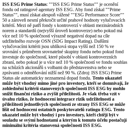
ISS ESG Prime Status
: ""ISS ESG Prime Status"" je ocenění
fondu od ratingové agentury ISS ESG. Aby fond získal ""Prime
Status"", musí získat alespoň vážené ""ESG Performance Score""
50 a zároveň nesmí překročit určité prahové hodnoty vylučovacích
kritérií. Mezi ně patří fondy s kontroverzí v oblasti mezinárodních
norem a standardů (nejvyšší úroveň kontroverze) nebo pokud má
více než 10 % společností výrazně negativní dopad na cíle
udržitelného rozvoje OSN (SDG Impact Rating). Dalšími
vylučovacími kritérii jsou uhlíková stopa vyšší než 150 % ve
srovnání s průměrem srovnatelné skupiny fondu nebo pokud fond
investuje do společností, které působí v oblasti kontroverzních
zbraní, nebo pokud je u více než 10 % společností ve fondu souhlas
na schůzích akcionářů s volbami do představenstva nebo se
zprávami o odměňování nižší než 90 %. (Zdroj: ISS ESG) Prime
Status ale automaticky neznamená dopad fondu.
Tento ukazatel
může být vhodný mimo jiné pro investory, kteří se domnívají, že
zohlednění kritérií stanovených společností ISS ESG by mohlo
snížit finanční riziko a zvýšit příležitosti. Je však třeba vzít v
úvahu riziko, že hodnocení integrace rizik udržitelnosti a
příležitostí jednotlivých společností ze strany ISS ESG se může
lišit od hodnocení ostatních poskytovatelů ratingu ESG. Tento
ukazatel může být vhodný i pro investory, kteří chtějí být v
souladu se svými hodnotami a kterým k tomuto účelu postačují
minimální kritéria stanovená společností ISS ESG.