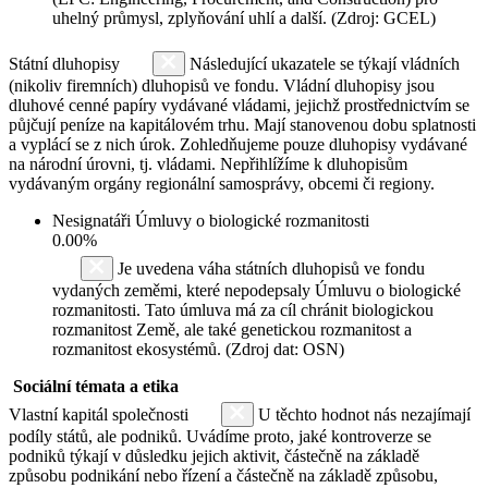
uhelný průmysl, zplyňování uhlí a další. (Zdroj: GCEL)
Státní dluhopisy
Následující ukazatele se týkají vládních
(nikoliv firemních) dluhopisů ve fondu. Vládní dluhopisy jsou
dluhové cenné papíry vydávané vládami, jejichž prostřednictvím se
půjčují peníze na kapitálovém trhu. Mají stanovenou dobu splatnosti
a vyplácí se z nich úrok. Zohledňujeme pouze dluhopisy vydávané
na národní úrovni, tj. vládami. Nepřihlížíme k dluhopisům
vydávaným orgány regionální samosprávy, obcemi či regiony.
Nesignatáři Úmluvy o biologické rozmanitosti
0.00%
Je uvedena váha státních dluhopisů ve fondu
vydaných zeměmi, které nepodepsaly Úmluvu o biologické
rozmanitosti. Tato úmluva má za cíl chránit biologickou
rozmanitost Země, ale také genetickou rozmanitost a
rozmanitost ekosystémů. (Zdroj dat: OSN)
Sociální témata a etika
Vlastní kapitál společnosti
U těchto hodnot nás nezajímají
podíly států, ale podniků. Uvádíme proto, jaké kontroverze se
podniků týkají v důsledku jejich aktivit, částečně na základě
způsobu podnikání nebo řízení a částečně na základě způsobu,