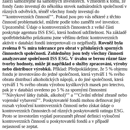
záleží samozřejmě na samotných investorech. Vzhledem k tomu, že
fondy často investují do několika stovek nadnárodních společností v
různých odvětvích, téměř všechny fondy investují do
""kontroverzních činností"". Pokud jsou pro vás některé z těchto
činností problematické, můžete podle toho zaměřit své investice.
Upozornění: Údaje o kontroverzních činnostech z velké části
poskytuje agentura ISS ESG, která hodnotí udržitelnost. Na základě
spotřebitelského průzkumu jsme většinu definic kontroverzních
aktivit v databázi fondů interpretovali co nejpřísněji.
Rovněž byla
zvolena 0 % míra tolerance pro obrat v příslušných sporných
činnostech společnosti. Zohledněny jsou tedy všechny činnosti
analyzované společností ISS ESG. V úvahu se berou různé fáze
tvorby hodnoty, může jít například o služby zpracování, výroby
nebo distribuce výrobků.
Příklad: Předpokládejme, že 5 % objemu
fondu je investováno do jedné společnosti, která vytváří 1 % svého
obratu distribucí alkoholických nápojů, a do jiné společnosti, která
vytváří 1 % svého obratu výrobou kyslíkových masek pro letectvo,
pak je v databázi uvedeno po 5 % za spornými činnostmi
""Návykové látky (tabák, alkohol)"" a ""Civilní střelné zbraně nebo
vojenské vybavení"". Poskytovatelé fondů mohou definovat jiný
rozsah vyloučení kontroverzních činností nebo získat údaje o
kontroverzních činnostech od různých poskytovatelů ratingu ESG.
Proto se investorům vyplatí porozumět přesné definici vyloučení
kontroverzních činností u poskytovatelů fondů a v případě
nejasností se zeptat.