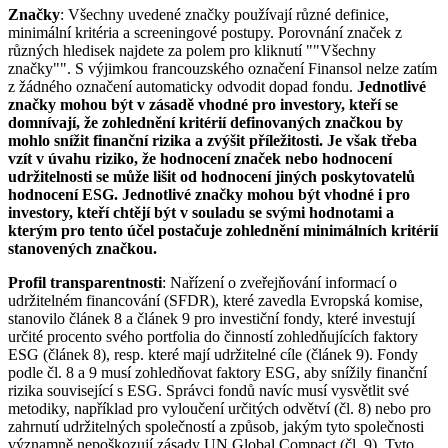
Značky
: Všechny uvedené značky používají různé definice,
minimální kritéria a screeningové postupy. Porovnání značek z
různých hledisek najdete za polem pro kliknutí ""Všechny
značky"". S výjimkou francouzského označení Finansol nelze zatím
z žádného označení automaticky odvodit dopad fondu.
Jednotlivé
značky mohou být v zásadě vhodné pro investory, kteří se
domnívají, že zohlednění kritérií definovaných značkou by
mohlo snížit finanční rizika a zvýšit příležitosti. Je však třeba
vzít v úvahu riziko, že hodnocení značek nebo hodnocení
udržitelnosti se může lišit od hodnocení jiných poskytovatelů
hodnocení ESG. Jednotlivé značky mohou být vhodné i pro
investory, kteří chtějí být v souladu se svými hodnotami a
kterým pro tento účel postačuje zohlednění minimálních kritérií
stanovených značkou.
Profil transparentnosti
: Nařízení o zveřejňování informací o
udržitelném financování (SFDR), které zavedla Evropská komise,
stanovilo článek 8 a článek 9 pro investiční fondy, které investují
určité procento svého portfolia do činností zohledňujících faktory
ESG (článek 8), resp. které mají udržitelné cíle (článek 9). Fondy
podle čl. 8 a 9 musí zohledňovat faktory ESG, aby snížily finanční
rizika související s ESG. Správci fondů navíc musí vysvětlit své
metodiky, například pro vyloučení určitých odvětví (čl. 8) nebo pro
zahrnutí udržitelných společností a způsob, jakým tyto společnosti
významně nepoškozují zásady UN Global Compact (čl. 9). Tyto