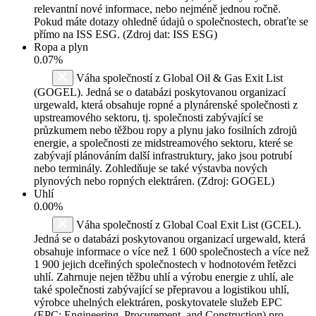
relevantní nové informace, nebo nejméně jednou ročně.
Pokud máte dotazy ohledně údajů o společnostech, obraťte se
přímo na ISS ESG. (Zdroj dat: ISS ESG)
Ropa a plyn
0.07%
Váha společností z Global Oil & Gas Exit List
(GOGEL). Jedná se o databázi poskytovanou organizací
urgewald, která obsahuje ropné a plynárenské společnosti z
upstreamového sektoru, tj. společnosti zabývající se
průzkumem nebo těžbou ropy a plynu jako fosilních zdrojů
energie, a společnosti ze midstreamového sektoru, které se
zabývají plánováním další infrastruktury, jako jsou potrubí
nebo terminály. Zohledňuje se také výstavba nových
plynových nebo ropných elektráren. (Zdroj: GOGEL)
Uhlí
0.00%
Váha společností z Global Coal Exit List (GCEL).
Jedná se o databázi poskytovanou organizací urgewald, která
obsahuje informace o více než 1 600 společnostech a více než
1 900 jejich dceřiných společnostech v hodnotovém řetězci
uhlí. Zahrnuje nejen těžbu uhlí a výrobu energie z uhlí, ale
také společnosti zabývající se přepravou a logistikou uhlí,
výrobce uhelných elektráren, poskytovatele služeb EPC
(EPC: Engineering, Procurement, and Construction) pro