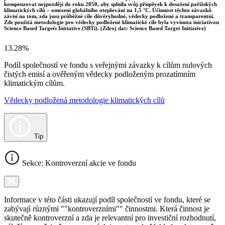
kompenzovat nejpozději do roku 2050, aby splnila svůj příspěvek k dosažení pařížských
klimatických cílů – omezení globálního oteplování na 1,5 °C. Účinnost těchto závazků
závisí na tom, zda jsou průběžné cíle důvěryhodné, vědecky podložené a transparentní.
Zde použitá metodologie pro vědecky podložené klimatické cíle byla vyvinuta iniciativou
Science Based Targets Initiative (SBTi). (Zdroj dat: Science Based Target Initiative)
13.28%
Podíl společností ve fondu s veřejnými závazky k cílům nulových
čistých emisí a ověřeným vědecky podloženým prozatímním
klimatickým cílům.
Vědecky podložená metodologie klimatických cílů
Tip
Sekce: Kontroverzní akcie ve fondu
Informace v této části ukazují podíl společností ve fondu, které se
zabývají různými ""kontroverzními"" činnostmi. Která činnost je
skutečně kontroverzní a zda je relevantní pro investiční rozhodnutí,