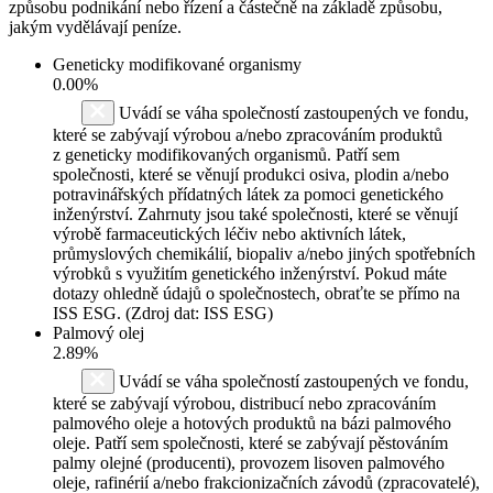
způsobu podnikání nebo řízení a částečně na základě způsobu,
jakým vydělávají peníze.
Geneticky modifikované organismy
0.00%
Uvádí se váha společností zastoupených ve fondu,
které se zabývají výrobou a/nebo zpracováním produktů
z geneticky modifikovaných organismů. Patří sem
společnosti, které se věnují produkci osiva, plodin a/nebo
potravinářských přídatných látek za pomoci genetického
inženýrství. Zahrnuty jsou také společnosti, které se věnují
výrobě farmaceutických léčiv nebo aktivních látek,
průmyslových chemikálií, biopaliv a/nebo jiných spotřebních
výrobků s využitím genetického inženýrství. Pokud máte
dotazy ohledně údajů o společnostech, obraťte se přímo na
ISS ESG. (Zdroj dat: ISS ESG)
Palmový olej
2.89%
Uvádí se váha společností zastoupených ve fondu,
které se zabývají výrobou, distribucí nebo zpracováním
palmového oleje a hotových produktů na bázi palmového
oleje. Patří sem společnosti, které se zabývají pěstováním
palmy olejné (producenti), provozem lisoven palmového
oleje, rafinérií a/nebo frakcionizačních závodů (zpracovatelé),