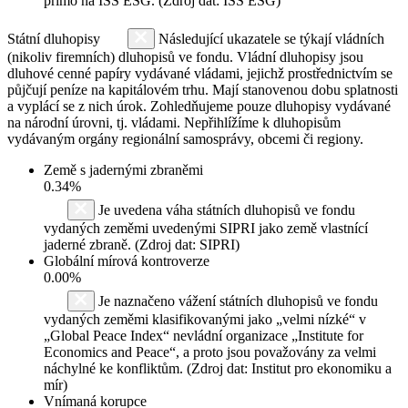
přímo na ISS ESG. (Zdroj dat: ISS ESG)
Státní dluhopisy
Následující ukazatele se týkají vládních
(nikoliv firemních) dluhopisů ve fondu. Vládní dluhopisy jsou
dluhové cenné papíry vydávané vládami, jejichž prostřednictvím se
půjčují peníze na kapitálovém trhu. Mají stanovenou dobu splatnosti
a vyplácí se z nich úrok. Zohledňujeme pouze dluhopisy vydávané
na národní úrovni, tj. vládami. Nepřihlížíme k dluhopisům
vydávaným orgány regionální samosprávy, obcemi či regiony.
Země s jadernými zbraněmi
0.34%
Je uvedena váha státních dluhopisů ve fondu
vydaných zeměmi uvedenými SIPRI jako země vlastnící
jaderné zbraně. (Zdroj dat: SIPRI)
Globální mírová kontroverze
0.00%
Je naznačeno vážení státních dluhopisů ve fondu
vydaných zeměmi klasifikovanými jako „velmi nízké“ v
„Global Peace Index“ nevládní organizace „Institute for
Economics and Peace“, a proto jsou považovány za velmi
náchylné ke konfliktům. (Zdroj dat: Institut pro ekonomiku a
mír)
Vnímaná korupce