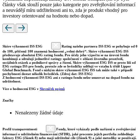
články však slouží pouze jako kategorie pro zveřejňování informací
a neuvádějí míru udržitelnosti ani to, zda je produkt vhodný pro
investory orientované na hodnotu nebo dopad.
Skóre výkonnosti ISS ESG
Rating našeho partnera ISS ESG se pohybuje od 0
do 100, přičemž 100 znamená hodnocení „velmi dobrý“. Skóre výkonnosti ESG ISS
představuje absolutní ESG rating fondu. Pro účely jeho výpočtu se na úrovni fondu
kombinují a sdružují jednotlivé ratingy společností v oblasti životního prostředí,
sociálních otázek a podnikové správy a řízení. Skóre výkonnosti ESG ISS se proto liší od
ESG ratingu ISS pro fondy, protože zde se hvězdičky udělují ve vztahu k třídě Lipper
Global Benchmark. Fond s nízkým skóre výkonnosti ESG ISS tak může také v případě
pochybností dostat několik hvězdiček. (Zdroj dat: ISS ESG)
Z hodnocení výkonnosti ISS ESG ani z ratingu fondu nelze usuzovat na dopad fondu na
udržitelnost.
Více o hodnocení ESG v
Slovníček pojmů
Značky
Nenalezeny žádné údaje
Profil transparentnosti
Fondy, které vykázaly podle nařízení o zveřejňování
informací o udržitelném financování (SFDR), jaké procento jejich portfolia zohledňuje
faktory ESG (článek 8) nebo mají udržitelné cíle (článek 9) a jaké metodiky se používají.