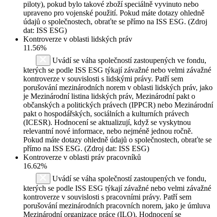
piloty), pokud bylo takové zboží speciálně vyvinuto nebo
upraveno pro vojenské použití. Pokud máte dotazy ohledně
údajů o společnostech, obraťte se přímo na ISS ESG. (Zdroj
dat: ISS ESG)
Kontroverze v oblasti lidských práv
11.56%
Uvádí se váha společností zastoupených ve fondu,
kterých se podle ISS ESG týkají závažné nebo velmi závažné
kontroverze v souvislosti s lidskými právy. Patří sem
porušování mezinárodních norem v oblasti lidských práv, jako
je Mezinárodní listina lidských práv, Mezinárodní pakt o
občanských a politických právech (IPPCR) nebo Mezinárodní
pakt o hospodářských, sociálních a kulturních právech
(ICESR). Hodnocení se aktualizují, když se vyskytnou
relevantní nové informace, nebo nejméně jednou ročně.
Pokud máte dotazy ohledně údajů o společnostech, obraťte se
přímo na ISS ESG. (Zdroj dat: ISS ESG)
Kontroverze v oblasti práv pracovníků
16.62%
Uvádí se váha společností zastoupených ve fondu,
kterých se podle ISS ESG týkají závažné nebo velmi závažné
kontroverze v souvislosti s pracovními právy. Patří sem
porušování mezinárodních pracovních norem, jako je úmluva
Mezinárodní organizace práce (ILO). Hodnocení se