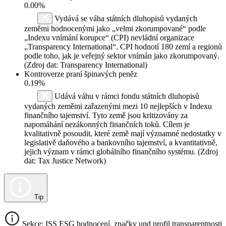
0.00%
Vydává se váha státních dluhopisů vydaných
zeměmi hodnocenými jako „velmi zkorumpované“ podle
„Indexu vnímání korupce“ (CPI) nevládní organizace
„Transparency International“. CPI hodnotí 180 zemí a regionů
podle toho, jak je veřejný sektor vnímán jako zkorumpovaný.
(Zdroj dat: Transparency International)
Kontroverze praní špinavých peněz
0.19%
Udává váhu v rámci fondu státních dluhopisů
vydaných zeměmi zařazenými mezi 10 nejlepších v Indexu
finančního tajemství. Tyto země jsou kritizovány za
napomáhání nezákonných finančních toků. Cílem je
kvalitativně posoudit, které země mají významné nedostatky v
legislativě daňového a bankovního tajemství, a kvantitativně,
jejich význam v rámci globálního finančního systému. (Zdroj
dat: Tax Justice Network)
Tip
Sekce: ISS ESG hodnocení, značky und profil transparentnosti