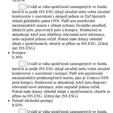
18.83%
Uvádí se váha společností zastoupených ve fondu,
kterých se podle ISS ESG týkají závažné nebo velmi závažné
kontroverze v souvislosti s alespoň jednou ze čtyř hlavních
oblastí globálního paktu OSN. Patří sem porušování
mezinárodních norem v oblasti ochrany životního prostředí,
lidských práv, pracovních práv a korupce. Hodnocení se
aktualizují, když jsou obdrženy relevantní nové informace,
nebo nejméně jednou ročně. Pokud máte dotazy ohledně
údajů o společnostech, obraťte se přímo na ISS ESG. (Zdroj
dat: ISS ESG)
Korupce
0.36%
Uvádí se váha společností zastoupených ve fondu,
kterých se podle ISS ESG týkají závažné nebo velmi závažné
kontroverze v souvislosti s korupcí. Patří sem porušování
mezinárodních protikorupčních norem, jako je Úmluva OSN
proti korupci. Hodnocení se aktualizují, když jsou dispozici
relevantní nové informace, nebo nejméně jednou ročně.
Pokud máte dotazy ohledně údajů o společnostech, obraťte se
přímo na ISS ESG. (Zdroj dat: ISS ESG)
Nekalé obchodní postupy
8.92%
Uvádí se váha společností zastoupených ve fondu,