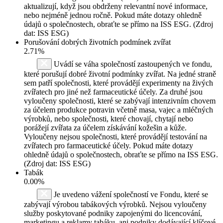
aktualizují, když jsou obdrženy relevantní nové informace,
nebo nejméně jednou ročně. Pokud máte dotazy ohledně
údajů o společnostech, obraťte se přímo na ISS ESG. (Zdroj
dat: ISS ESG)
Porušování dobrých životních podmínek zvířat
2.71%
Uvádí se váha společností zastoupených ve fondu,
které porušují dobré životní podmínky zvířat. Na jedné straně
sem patří společnosti, které provádějí experimenty na živých
zvířatech pro jiné než farmaceutické účely. Za druhé jsou
vyloučeny společnosti, které se zabývají intenzivním chovem
za účelem produkce potravin včetně masa, vajec a mléčných
výrobků, nebo společnosti, které chovají, chytají nebo
porážejí zvířata za účelem získávání kožešin a kůže.
Vyloučeny nejsou společnosti, které provádějí testování na
zvířatech pro farmaceutické účely. Pokud máte dotazy
ohledně údajů o společnostech, obraťte se přímo na ISS ESG.
(Zdroj dat: ISS ESG)
Tabák
0.00%
Je uvedeno vážení společností ve Fondu, které se
zabývají výrobou tabákových výrobků. Nejsou vyloučeny
služby poskytované podniky zapojenými do licencování,
marketingu a reklamy tabáku, ani podniky dodávající klíčové