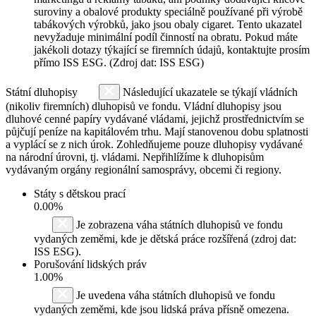
suroviny a obalové produkty speciálně používané při výrobě
tabákových výrobků, jako jsou obaly cigaret. Tento ukazatel
nevyžaduje minimální podíl činností na obratu. Pokud máte
jakékoli dotazy týkající se firemních údajů, kontaktujte prosím
přímo ISS ESG. (Zdroj dat: ISS ESG)
Státní dluhopisy
Následující ukazatele se týkají vládních
(nikoliv firemních) dluhopisů ve fondu. Vládní dluhopisy jsou
dluhové cenné papíry vydávané vládami, jejichž prostřednictvím se
půjčují peníze na kapitálovém trhu. Mají stanovenou dobu splatnosti
a vyplácí se z nich úrok. Zohledňujeme pouze dluhopisy vydávané
na národní úrovni, tj. vládami. Nepřihlížíme k dluhopisům
vydávaným orgány regionální samosprávy, obcemi či regiony.
Státy s dětskou prací
0.00%
Je zobrazena váha státních dluhopisů ve fondu
vydaných zeměmi, kde je dětská práce rozšířená (zdroj dat:
ISS ESG).
Porušování lidských práv
1.00%
Je uvedena váha státních dluhopisů ve fondu
vydaných zeměmi, kde jsou lidská práva přísně omezena.