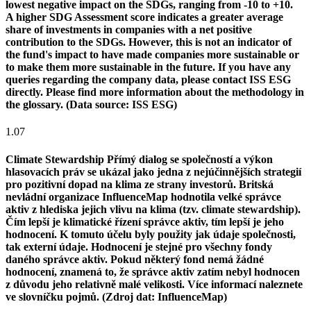
lowest negative impact on the SDGs, ranging from -10 to +10.
A higher SDG Assessment score indicates a greater average
share of investments in companies with a net positive
contribution to the SDGs. However, this is not an indicator of
the fund's impact to have made companies more sustainable or
to make them more sustainable in the future. If you have any
queries regarding the company data, please contact ISS ESG
directly. Please find more information about the methodology in
the glossary. (Data source: ISS ESG)
1.07
Climate Stewardship
Přímý dialog se společností a výkon
hlasovacích práv se ukázal jako jedna z nejúčinnějších strategií
pro pozitivní dopad na klima ze strany investorů. Britská
nevládní organizace InfluenceMap hodnotila velké správce
aktiv z hlediska jejich vlivu na klima (tzv. climate stewardship).
Čím lepší je klimatické řízení správce aktiv, tím lepší je jeho
hodnocení. K tomuto účelu byly použity jak údaje společnosti,
tak externí údaje. Hodnocení je stejné pro všechny fondy
daného správce aktiv. Pokud některý fond nemá žádné
hodnocení, znamená to, že správce aktiv zatím nebyl hodnocen
z důvodu jeho relativně malé velikosti. Více informací naleznete
ve slovníčku pojmů. (Zdroj dat: InfluenceMap)