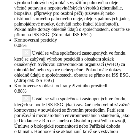
výrobou hotových výrobků s využitím palmového oleje
včetně potravin a nepotravinářských výrobků (chemikálie,
biopaliva, přípravky pro osobní péči) (uživatelé) nebo
distribucí surového palmového oleje, oleje z palmových jader,
palmojádrové mouky, derivátů nebo frakcí (distributoři).
Pokud máte dotazy ohledně údajů o společnostech, obraťte se
přímo na ISS ESG. (Zdroj dat: ISS ESG)
Kontroverzní pesticidy
0.08%
Uvádí se váha společností zastoupených ve fondu,
které se zabývají výrobou pesticidů s obsahem složek
označených Světovou zdravotnickou organizací (WHO) za
mimořádně nebo vysoce nebezpečné. Pokud máte dotazy
ohledně údajů o společnostech, obraťte se přímo na ISS ESG.
(Zdroj dat: ISS ESG)
Kontroverze v oblasti ochrany životního prostředí
0.88%
Uvádí se váha společností zastoupených ve fondu,
kterých se podle ISS ESG týkají závažné nebo velmi závažné
kontroverze v souvislosti se životním prostředím. Patří sem
porušování mezinárodních environmentálních standardů, jako
je Deklarace z Rio de Janeira o životním prostředí a rozvoji,
Úmluva o biologické rozmanitosti nebo Pařížská dohoda
o klimatu. Hodnocení se aktualizují, když se vyskytnou