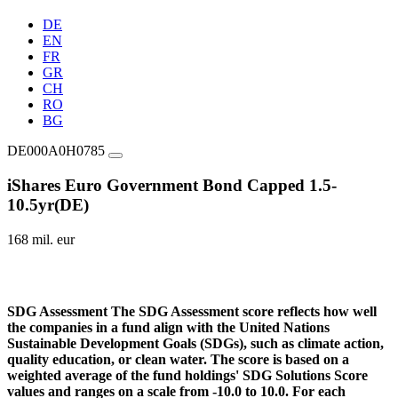
DE
EN
FR
GR
CH
RO
BG
DE000A0H0785
iShares Euro Government Bond Capped 1.5-
10.5yr(DE)
168 mil. eur
SDG Assessment
The SDG Assessment score reflects how well
the companies in a fund align with the United Nations
Sustainable Development Goals (SDGs), such as climate action,
quality education, or clean water. The score is based on a
weighted average of the fund holdings' SDG Solutions Score
values and ranges on a scale from -10.0 to 10.0. For each