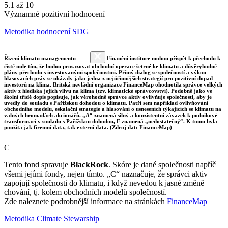
5.1 až 10
Významné pozitivní hodnocení
Metodika hodnocení SDG
Řízení klimatu managementu
Finanční instituce mohou přispět k přechodu k
čisté nule tím, že budou prosazovat obchodní operace šetrné ke klimatu a důvěryhodné
plány přechodu s investovanými společnostmi. Přímý dialog se společností a výkon
hlasovacích práv se ukázaly jako jedna z nejúčinnějších strategií pro pozitivní dopad
investorů na klima. Britská nevládní organizace FinanceMap ohodnotila správce velkých
aktiv z hlediska jejich vlivu na klima (tzv. klimatické správcovství). Podobně jako ve
školní třídě dopis popisuje, jak věrohodně správce aktiv ovlivňuje společnosti, aby je
uvedly do souladu s Pařížskou dohodou o klimatu. Patří sem například ovlivňování
obchodního modelu, eskalační strategie a hlasování o usneseních týkajících se klimatu na
valných hromadách akcionářů. „A“ znamená silný a konzistentní závazek k podnikové
transformaci v souladu s Pařížskou dohodou, F znamená „nedostatečný“. K tomu byla
použita jak firemní data, tak externí data. (Zdroj dat: FinanceMap)
C
Tento fond spravuje
BlackRock
. Skóre je dané společnosti napříč
všemi jejími fondy, nejen tímto. „C“ naznačuje, že správci aktiv
zapojují společnosti do klimatu, i když nevedou k jasné změně
chování, tj. kolem obchodních modelů společností.
Zde naleznete podrobnější informace na stránkách
FinanceMap
Metodika Climate Stewarship