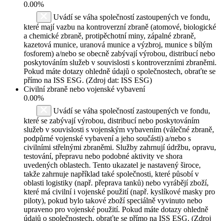
0.00%
Uvádí se váha společností zastoupených ve fondu,
které mají vazbu na kontroverzní zbraně (atomové, biologické
a chemické zbraně, protipěchotní miny, zápalné zbraně,
kazetová munice, uranová munice a výzbroj, munice s bílým
fosforem) a/nebo se obecně zabývají výrobou, distribucí nebo
poskytováním služeb v souvislosti s kontroverzními zbraněmi.
Pokud máte dotazy ohledně údajů o společnostech, obraťte se
přímo na ISS ESG. (Zdroj dat: ISS ESG)
Civilní zbraně nebo vojenské vybavení
0.00%
Uvádí se váha společností zastoupených ve fondu,
které se zabývají výrobou, distribucí nebo poskytováním
služeb v souvislosti s vojenským vybavením (válečné zbraně,
podpůrné vojenské vybavení a jeho součásti) a/nebo s
civilními střelnými zbraněmi. Služby zahrnují údržbu, opravu,
testování, přepravu nebo podobné aktivity ve shora
uvedených oblastech. Tento ukazatel je nastavený široce,
takže zahrnuje například také společnosti, které působí v
oblasti logistiky (např. přeprava tanků) nebo vyrábějí zboží,
které má civilní i vojenské použití (např. kyslíkové masky pro
piloty), pokud bylo takové zboží speciálně vyvinuto nebo
upraveno pro vojenské použití. Pokud máte dotazy ohledně
údajů o společnostech, obraťte se přímo na ISS ESG. (Zdroj