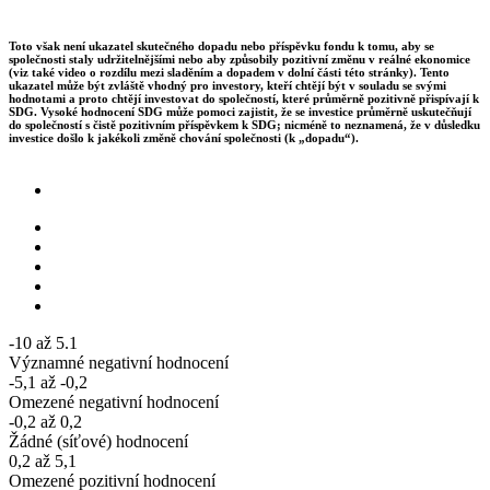
Toto však není ukazatel skutečného dopadu nebo příspěvku fondu k tomu, aby se
společnosti staly udržitelnějšími nebo aby způsobily pozitivní změnu v reálné ekonomice
(viz také video o rozdílu mezi sladěním a dopadem v dolní části této stránky). Tento
ukazatel může být zvláště vhodný pro investory, kteří chtějí být v souladu se svými
hodnotami a proto chtějí investovat do společností, které průměrně pozitivně přispívají k
SDG. Vysoké hodnocení SDG může pomoci zajistit, že se investice průměrně uskutečňují
do společností s čistě pozitivním příspěvkem k SDG; nicméně to neznamená, že v důsledku
investice došlo k jakékoli změně chování společnosti (k „dopadu“).
-10 až 5.1
Významné negativní hodnocení
-5,1 až -0,2
Omezené negativní hodnocení
-0,2 až 0,2
Žádné (síťové) hodnocení
0,2 až 5,1
Omezené pozitivní hodnocení