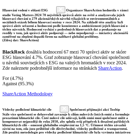
Hlasování vedení v oblasti ESG
Organizace ShareAction hodnotila v rámci
studie Voting Matters 2024 70 největších správců aktiv na světě a analyzovala jejich
hlasovací chování u 279 akcionářských návrhů týkajících se environmentálních a
sociálních otázek během hlasovací sezóny v roce 2024. Na základě této analýzy byli
správci aktiv seřazeni a hodnoceni podle konzistence a ambicióznosti jejich hlasování o
těchto návrzích. Hodnocení vychází z podrobných hlasovacích dat a poukazuje na
rozdíly v tom, jak správci aktiv podporují — nebo nepodporují — iniciativy akcionářů
zaměřené na zlepšení dopadů firem na naléhavé globální problémy.
(Zdroj dat: ShareAction)
BlackRock
dosáhl/a hodnocení 67 mezi 70 správci aktiv se skóre
ESG hlasování 4.7%. Graf zobrazuje hlasovací chování společnosti
u návrhů souvisejících s ESG na valných hromadách v roce 2024.
Zde naleznete podrobnější informace na stránkách
ShareAction
.
For (4.7%)
Against (95.3%)
ShareAction Methodology
Vědecky podložené klimatické cíle
Společnosti přijímající akci Tooltip
Stále více společností se dobrovolně zavazuje k cílům nulových čistých emisí a formuluje
prozatímní klimatické cíle. Čisté nulové cíle udávají, kolik emisí musí společnost snížit a
kompenzovat nejpozději do roku 2050, aby splnila svůj příspěvek k dosažení pařížských
klimatických cílů – omezení globálního oteplování na 1,5 °C. Účinnost těchto závazků
závisí na tom, zda jsou průběžné cíle důvěryhodné, vědecky podložené a transparentní.
Zde použitá metodologie pro vědecky podložené klimatické cíle byla vyvinuta iniciativou