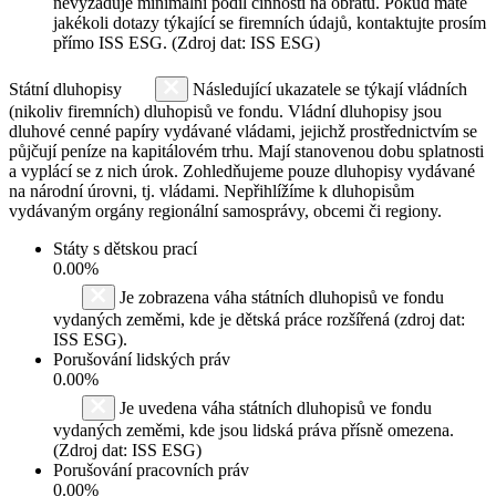
nevyžaduje minimální podíl činností na obratu. Pokud máte
jakékoli dotazy týkající se firemních údajů, kontaktujte prosím
přímo ISS ESG. (Zdroj dat: ISS ESG)
Státní dluhopisy
Následující ukazatele se týkají vládních
(nikoliv firemních) dluhopisů ve fondu. Vládní dluhopisy jsou
dluhové cenné papíry vydávané vládami, jejichž prostřednictvím se
půjčují peníze na kapitálovém trhu. Mají stanovenou dobu splatnosti
a vyplácí se z nich úrok. Zohledňujeme pouze dluhopisy vydávané
na národní úrovni, tj. vládami. Nepřihlížíme k dluhopisům
vydávaným orgány regionální samosprávy, obcemi či regiony.
Státy s dětskou prací
0.00%
Je zobrazena váha státních dluhopisů ve fondu
vydaných zeměmi, kde je dětská práce rozšířená (zdroj dat:
ISS ESG).
Porušování lidských práv
0.00%
Je uvedena váha státních dluhopisů ve fondu
vydaných zeměmi, kde jsou lidská práva přísně omezena.
(Zdroj dat: ISS ESG)
Porušování pracovních práv
0.00%