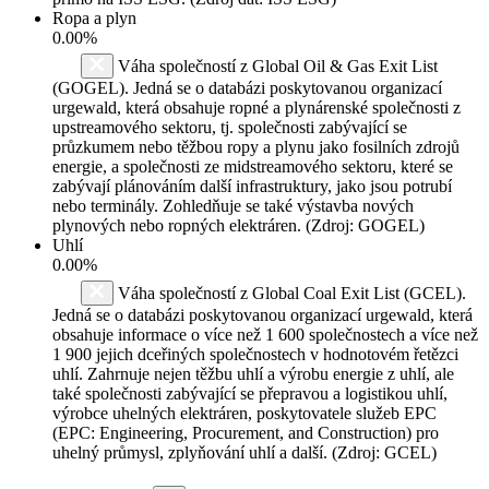
Ropa a plyn
0.00%
Váha společností z Global Oil & Gas Exit List
(GOGEL). Jedná se o databázi poskytovanou organizací
urgewald, která obsahuje ropné a plynárenské společnosti z
upstreamového sektoru, tj. společnosti zabývající se
průzkumem nebo těžbou ropy a plynu jako fosilních zdrojů
energie, a společnosti ze midstreamového sektoru, které se
zabývají plánováním další infrastruktury, jako jsou potrubí
nebo terminály. Zohledňuje se také výstavba nových
plynových nebo ropných elektráren. (Zdroj: GOGEL)
Uhlí
0.00%
Váha společností z Global Coal Exit List (GCEL).
Jedná se o databázi poskytovanou organizací urgewald, která
obsahuje informace o více než 1 600 společnostech a více než
1 900 jejich dceřiných společnostech v hodnotovém řetězci
uhlí. Zahrnuje nejen těžbu uhlí a výrobu energie z uhlí, ale
také společnosti zabývající se přepravou a logistikou uhlí,
výrobce uhelných elektráren, poskytovatele služeb EPC
(EPC: Engineering, Procurement, and Construction) pro
uhelný průmysl, zplyňování uhlí a další. (Zdroj: GCEL)