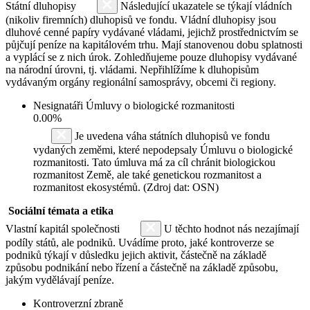
Státní dluhopisy
Následující ukazatele se týkají vládních
(nikoliv firemních) dluhopisů ve fondu. Vládní dluhopisy jsou
dluhové cenné papíry vydávané vládami, jejichž prostřednictvím se
půjčují peníze na kapitálovém trhu. Mají stanovenou dobu splatnosti
a vyplácí se z nich úrok. Zohledňujeme pouze dluhopisy vydávané
na národní úrovni, tj. vládami. Nepřihlížíme k dluhopisům
vydávaným orgány regionální samosprávy, obcemi či regiony.
Nesignatáři Úmluvy o biologické rozmanitosti
0.00%
Je uvedena váha státních dluhopisů ve fondu
vydaných zeměmi, které nepodepsaly Úmluvu o biologické
rozmanitosti. Tato úmluva má za cíl chránit biologickou
rozmanitost Země, ale také genetickou rozmanitost a
rozmanitost ekosystémů. (Zdroj dat: OSN)
Sociální témata a etika
Vlastní kapitál společnosti
U těchto hodnot nás nezajímají
podíly států, ale podniků. Uvádíme proto, jaké kontroverze se
podniků týkají v důsledku jejich aktivit, částečně na základě
způsobu podnikání nebo řízení a částečně na základě způsobu,
jakým vydělávají peníze.
Kontroverzní zbraně