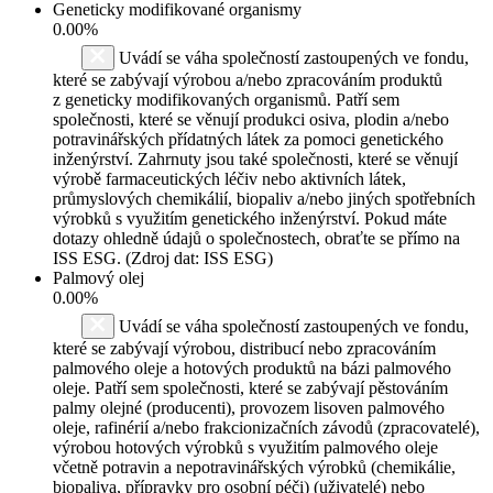
Geneticky modifikované organismy
0.00%
Uvádí se váha společností zastoupených ve fondu,
které se zabývají výrobou a/nebo zpracováním produktů
z geneticky modifikovaných organismů. Patří sem
společnosti, které se věnují produkci osiva, plodin a/nebo
potravinářských přídatných látek za pomoci genetického
inženýrství. Zahrnuty jsou také společnosti, které se věnují
výrobě farmaceutických léčiv nebo aktivních látek,
průmyslových chemikálií, biopaliv a/nebo jiných spotřebních
výrobků s využitím genetického inženýrství. Pokud máte
dotazy ohledně údajů o společnostech, obraťte se přímo na
ISS ESG. (Zdroj dat: ISS ESG)
Palmový olej
0.00%
Uvádí se váha společností zastoupených ve fondu,
které se zabývají výrobou, distribucí nebo zpracováním
palmového oleje a hotových produktů na bázi palmového
oleje. Patří sem společnosti, které se zabývají pěstováním
palmy olejné (producenti), provozem lisoven palmového
oleje, rafinérií a/nebo frakcionizačních závodů (zpracovatelé),
výrobou hotových výrobků s využitím palmového oleje
včetně potravin a nepotravinářských výrobků (chemikálie,
biopaliva, přípravky pro osobní péči) (uživatelé) nebo