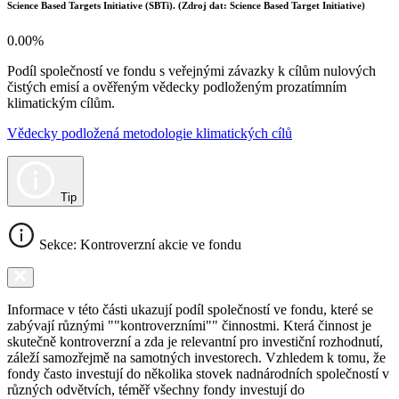
Science Based Targets Initiative (SBTi). (Zdroj dat: Science Based Target Initiative)
0.00%
Podíl společností ve fondu s veřejnými závazky k cílům nulových
čistých emisí a ověřeným vědecky podloženým prozatímním
klimatickým cílům.
Vědecky podložená metodologie klimatických cílů
Tip
Sekce: Kontroverzní akcie ve fondu
Informace v této části ukazují podíl společností ve fondu, které se
zabývají různými ""kontroverzními"" činnostmi. Která činnost je
skutečně kontroverzní a zda je relevantní pro investiční rozhodnutí,
záleží samozřejmě na samotných investorech. Vzhledem k tomu, že
fondy často investují do několika stovek nadnárodních společností v
různých odvětvích, téměř všechny fondy investují do