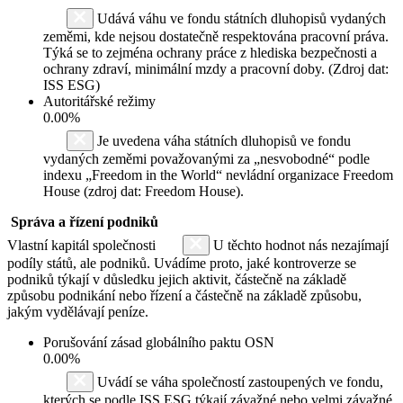
Udává váhu ve fondu státních dluhopisů vydaných
zeměmi, kde nejsou dostatečně respektována pracovní práva.
Týká se to zejména ochrany práce z hlediska bezpečnosti a
ochrany zdraví, minimální mzdy a pracovní doby. (Zdroj dat:
ISS ESG)
Autoritářské režimy
0.00%
Je uvedena váha státních dluhopisů ve fondu
vydaných zeměmi považovanými za „nesvobodné“ podle
indexu „Freedom in the World“ nevládní organizace Freedom
House (zdroj dat: Freedom House).
Správa a řízení podniků
Vlastní kapitál společnosti
U těchto hodnot nás nezajímají
podíly států, ale podniků. Uvádíme proto, jaké kontroverze se
podniků týkají v důsledku jejich aktivit, částečně na základě
způsobu podnikání nebo řízení a částečně na základě způsobu,
jakým vydělávají peníze.
Porušování zásad globálního paktu OSN
0.00%
Uvádí se váha společností zastoupených ve fondu,
kterých se podle ISS ESG týkají závažné nebo velmi závažné