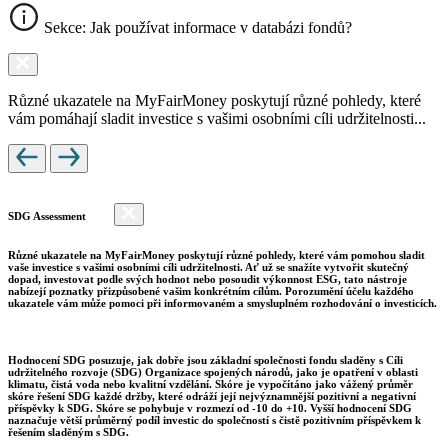
Sekce: Jak používat informace v databázi fondů?
Různé ukazatele na MyFairMoney poskytují různé pohledy, které
vám pomáhají sladit investice s vašimi osobními cíli udržitelnosti...
SDG Assessment
Různé ukazatele na MyFairMoney poskytují různé pohledy, které vám pomohou sladit
vaše investice s vašimi osobními cíli udržitelnosti. Ať už se snažíte vytvořit skutečný
dopad, investovat podle svých hodnot nebo posoudit výkonnost ESG, tato nástroje
nabízejí poznatky přizpůsobené vašim konkrétním cílům. Porozumění účelu každého
ukazatele vám může pomoci při informovaném a smysluplném rozhodování o investicích.
Hodnocení SDG posuzuje, jak dobře jsou základní společnosti fondu sladěny s Cíli
udržitelného rozvoje (SDG) Organizace spojených národů, jako je opatření v oblasti
klimatu, čistá voda nebo kvalitní vzdělání. Skóre je vypočítáno jako vážený průměr
skóre řešení SDG každé držby, které odráží její nejvýznamnější pozitivní a negativní
příspěvky k SDG. Skóre se pohybuje v rozmezí od -10 do +10. Vyšší hodnocení SDG
naznačuje větší průměrný podíl investic do společností s čistě pozitivním příspěvkem k
řešením sladěným s SDG.