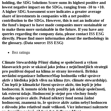
holding, the SDG Solutions Score sums its highest positive and
lowest negative impact on the SDGs, ranging from -10 to +10.
A higher SDG Assessment score indicates a greater average
share of investments in companies with a net positive
contribution to the SDGs. However, this is not an indicator of
the fund's impact to have made companies more sustainable or
to make them more sustainable in the future. If you have any
queries regarding the company data, please contact ISS ESG
directly. Please find more information about the methodology in
the glossary. (Data source: ISS ESG)
Bez ratingu
Climate Stewardship
Přímý dialog se společností a výkon
hlasovacích práv se ukázal jako jedna z nejúčinnějších strategií
pro pozitivní dopad na klima ze strany investorů. Britská
nevládní organizace InfluenceMap hodnotila velké správce
aktiv z hlediska jejich vlivu na klima (tzv. climate stewardship).
Čím lepší je klimatické řízení správce aktiv, tím lepší je jeho
hodnocení. K tomuto účelu byly použity jak údaje společnosti,
tak externí údaje. Hodnocení je stejné pro všechny fondy
daného správce aktiv. Pokud některý fond nemá žádné
hodnocení, znamená to, že správce aktiv zatím nebyl hodnocen
z důvodu jeho relativně malé velikosti. Více informací naleznete