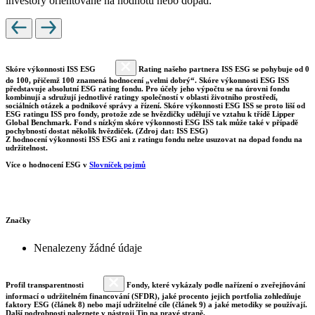
investory orientované na hodnotu nebo dopad.
Skóre výkonnosti ISS ESG
Rating našeho partnera ISS ESG se pohybuje od 0
do 100, přičemž 100 znamená hodnocení „velmi dobrý“. Skóre výkonnosti ESG ISS
představuje absolutní ESG rating fondu. Pro účely jeho výpočtu se na úrovni fondu
kombinují a sdružují jednotlivé ratingy společností v oblasti životního prostředí,
sociálních otázek a podnikové správy a řízení. Skóre výkonnosti ESG ISS se proto liší od
ESG ratingu ISS pro fondy, protože zde se hvězdičky udělují ve vztahu k třídě Lipper
Global Benchmark. Fond s nízkým skóre výkonnosti ESG ISS tak může také v případě
pochybností dostat několik hvězdiček. (Zdroj dat: ISS ESG)
Z hodnocení výkonnosti ISS ESG ani z ratingu fondu nelze usuzovat na dopad fondu na
udržitelnost.
Více o hodnocení ESG v
Slovníček pojmů
Značky
Nenalezeny žádné údaje
Profil transparentnosti
Fondy, které vykázaly podle nařízení o zveřejňování
informací o udržitelném financování (SFDR), jaké procento jejich portfolia zohledňuje
faktory ESG (článek 8) nebo mají udržitelné cíle (článek 9) a jaké metodiky se používají.
Další podrobnosti naleznete v nástroji Tip na pravé straně.