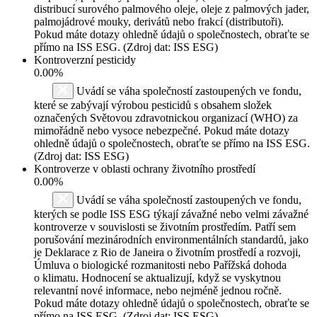
distribucí surového palmového oleje, oleje z palmových jader,
palmojádrové mouky, derivátů nebo frakcí (distributoři).
Pokud máte dotazy ohledně údajů o společnostech, obraťte se
přímo na ISS ESG. (Zdroj dat: ISS ESG)
Kontroverzní pesticidy
0.00%
Uvádí se váha společností zastoupených ve fondu,
které se zabývají výrobou pesticidů s obsahem složek
označených Světovou zdravotnickou organizací (WHO) za
mimořádně nebo vysoce nebezpečné. Pokud máte dotazy
ohledně údajů o společnostech, obraťte se přímo na ISS ESG.
(Zdroj dat: ISS ESG)
Kontroverze v oblasti ochrany životního prostředí
0.00%
Uvádí se váha společností zastoupených ve fondu,
kterých se podle ISS ESG týkají závažné nebo velmi závažné
kontroverze v souvislosti se životním prostředím. Patří sem
porušování mezinárodních environmentálních standardů, jako
je Deklarace z Rio de Janeira o životním prostředí a rozvoji,
Úmluva o biologické rozmanitosti nebo Pařížská dohoda
o klimatu. Hodnocení se aktualizují, když se vyskytnou
relevantní nové informace, nebo nejméně jednou ročně.
Pokud máte dotazy ohledně údajů o společnostech, obraťte se
přímo na ISS ESG. (Zdroj dat: ISS ESG)