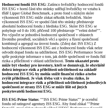
Hodnocení fondů ISS ESG
: Zatímco hvězdičky hodnocení fondů
ISS ESG v horní části této stránky udělují hvězdičky ve vztahu k
třídě Lipper Global Benchmark, a proto fond s nízkým skóre
výkonnosti ISS ESG může získat několik hvězdiček. Skóre
výkonnosti ISS ESG ve spodní části této stránky představuje
absolutní hodnocení fondu z hlediska ESG. Skóre ISS ESG se
pohybuje od 0 do 100, přičemž 100 představuje ""velmi dobré"".
Pro výpočet se jednotlivá hodnocení společností v oblastech
životního prostředí, sociálních věcí a správy a řízení společností
kombinují a agregují na úrovni fondu. (Zdroj dat: ISS ESG) Z
hodnocení výkonnosti ISS ESG ani z hodnocení fondu však nelze
odvodit dopad fondu na udržitelnost. ISS ESG Performance Score
spíše poskytuje informace o tom, jak dobře společnosti ve fondu řídí
rizika a příležitosti v oblasti udržitelnosti.
Tento ukazatel proto
může být vhodný pro investory, kteří se domnívají, že obzvláště
dobrá integrace rizik a příležitostí udržitelnosti na základě
hodnocení ISS ESG by mohla snížit finanční riziko a/nebo
zvýšit příležitosti. Je však třeba vzít v úvahu riziko, že
hodnocení integrace rizik a příležitostí udržitelnosti jednotlivých
společností ze strany ISS ESG se může lišit od jiných
poskytovatelů hodnocení ESG.
ISS ESG Prime Status
: ""ISS ESG Prime Status"" je ocenění
fondu od ratingové agentury ISS ESG. Aby fond získal ""Prime