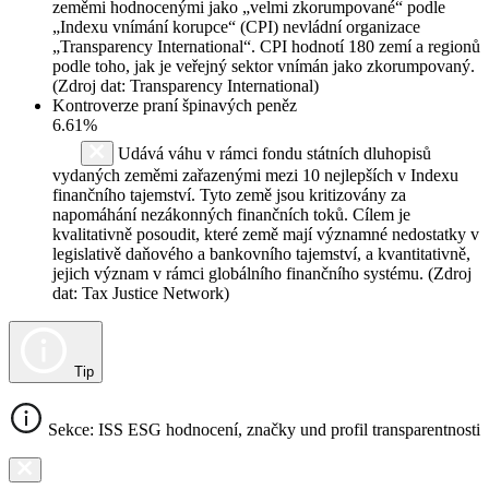
zeměmi hodnocenými jako „velmi zkorumpované“ podle
„Indexu vnímání korupce“ (CPI) nevládní organizace
„Transparency International“. CPI hodnotí 180 zemí a regionů
podle toho, jak je veřejný sektor vnímán jako zkorumpovaný.
(Zdroj dat: Transparency International)
Kontroverze praní špinavých peněz
6.61%
Udává váhu v rámci fondu státních dluhopisů
vydaných zeměmi zařazenými mezi 10 nejlepších v Indexu
finančního tajemství. Tyto země jsou kritizovány za
napomáhání nezákonných finančních toků. Cílem je
kvalitativně posoudit, které země mají významné nedostatky v
legislativě daňového a bankovního tajemství, a kvantitativně,
jejich význam v rámci globálního finančního systému. (Zdroj
dat: Tax Justice Network)
Tip
Sekce: ISS ESG hodnocení, značky und profil transparentnosti