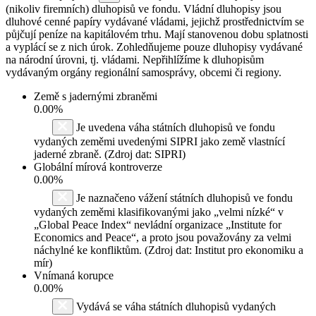
(nikoliv firemních) dluhopisů ve fondu. Vládní dluhopisy jsou
dluhové cenné papíry vydávané vládami, jejichž prostřednictvím se
půjčují peníze na kapitálovém trhu. Mají stanovenou dobu splatnosti
a vyplácí se z nich úrok. Zohledňujeme pouze dluhopisy vydávané
na národní úrovni, tj. vládami. Nepřihlížíme k dluhopisům
vydávaným orgány regionální samosprávy, obcemi či regiony.
Země s jadernými zbraněmi
0.00%
Je uvedena váha státních dluhopisů ve fondu
vydaných zeměmi uvedenými SIPRI jako země vlastnící
jaderné zbraně. (Zdroj dat: SIPRI)
Globální mírová kontroverze
0.00%
Je naznačeno vážení státních dluhopisů ve fondu
vydaných zeměmi klasifikovanými jako „velmi nízké“ v
„Global Peace Index“ nevládní organizace „Institute for
Economics and Peace“, a proto jsou považovány za velmi
náchylné ke konfliktům. (Zdroj dat: Institut pro ekonomiku a
mír)
Vnímaná korupce
0.00%
Vydává se váha státních dluhopisů vydaných