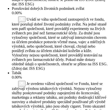
dat: ISS ESG)
Porušování dobrých životních podmínek zvířat
0.00%
Uvádí se váha společností zastoupených ve fondu,
které porušují dobré životní podmínky zvířat. Na jedné straně
sem patří společnosti, které provádějí experimenty na živých
zvířatech pro jiné než farmaceutické účely. Za druhé jsou
vyloučeny společnosti, které se zabývají intenzivním chovem
za účelem produkce potravin včetně masa, vajec a mléčných
výrobků, nebo společnosti, které chovají, chytají nebo
porážejí zvířata za účelem získávání kožešin a kůže.
Vyloučeny nejsou společnosti, které provádějí testování na
zvířatech pro farmaceutické účely. Pokud máte dotazy
ohledně údajů o společnostech, obraťte se přímo na ISS ESG.
(Zdroj dat: ISS ESG)
Tabák
0.00%
Je uvedeno vážení společností ve Fondu, které se
zabývají výrobou tabákových výrobků. Nejsou vyloučeny
služby poskytované podniky zapojenými do licencování,
marketingu a reklamy tabáku, ani podniky dodávající klíčové
suroviny a obalové produkty speciálně používané při výrobě
tabákových výrobků, jako jsou obaly cigaret. Tento ukazatel