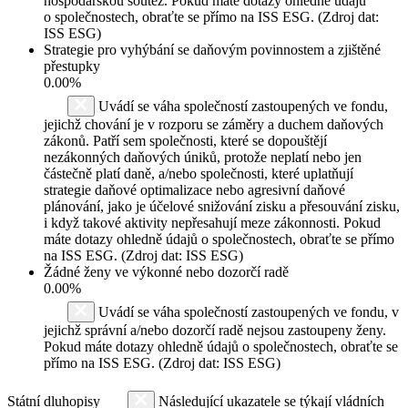
hospodářskou soutěž. Pokud máte dotazy ohledně údajů
o společnostech, obraťte se přímo na ISS ESG. (Zdroj dat:
ISS ESG)
Strategie pro vyhýbání se daňovým povinnostem a zjištěné
přestupky
0.00%
Uvádí se váha společností zastoupených ve fondu,
jejichž chování je v rozporu se záměry a duchem daňových
zákonů. Patří sem společnosti, které se dopouštějí
nezákonných daňových úniků, protože neplatí nebo jen
částečně platí daně, a/nebo společnosti, které uplatňují
strategie daňové optimalizace nebo agresivní daňové
plánování, jako je účelové snižování zisku a přesouvání zisku,
i když takové aktivity nepřesahují meze zákonnosti. Pokud
máte dotazy ohledně údajů o společnostech, obraťte se přímo
na ISS ESG. (Zdroj dat: ISS ESG)
Žádné ženy ve výkonné nebo dozorčí radě
0.00%
Uvádí se váha společností zastoupených ve fondu, v
jejichž správní a/nebo dozorčí radě nejsou zastoupeny ženy.
Pokud máte dotazy ohledně údajů o společnostech, obraťte se
přímo na ISS ESG. (Zdroj dat: ISS ESG)
Státní dluhopisy
Následující ukazatele se týkají vládních