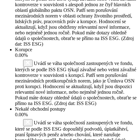
kontroverze v souvislosti s alespoň jednou ze čtyř hlavních
oblastí globálního paktu OSN. Patří sem porušování
mezinárodních norem v oblasti ochrany životního prostředí,
lidských práv, pracovních práv a korupce. Hodnocení se
aktualizují, když jsou obdrženy relevantní nové informace,
nebo nejméně jednou ročně. Pokud máte dotazy ohledně
údajů o společnostech, obraťte se přímo na ISS ESG. (Zdroj
dat: ISS ESG)
Korupce
0.00%
Uvádí se váha společností zastoupených ve fondu,
kterých se podle ISS ESG týkají závažné nebo velmi závažné
kontroverze v souvislosti s korupcí. Patří sem porušování
mezinárodních protikorupčních norem, jako je Úmluva OSN
proti korupci. Hodnocení se aktualizují, když jsou dispozici
relevantní nové informace, nebo nejméně jednou ročně.
Pokud máte dotazy ohledně údajů o společnostech, obraťte se
přímo na ISS ESG. (Zdroj dat: ISS ESG)
Nekalé obchodní postupy
0.00%
Uvádí se váha společností zastoupených ve fondu,
které se podle ISS ESG dopouštějí podvodů, úplatkářství,
praní špinavých peněz a/nebo chování, které narušuje