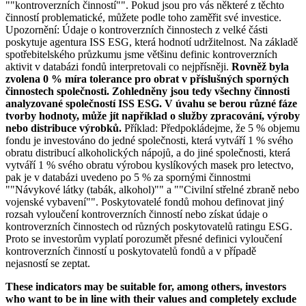
""kontroverzních činností"". Pokud jsou pro vás některé z těchto
činností problematické, můžete podle toho zaměřit své investice.
Upozornění: Údaje o kontroverzních činnostech z velké části
poskytuje agentura ISS ESG, která hodnotí udržitelnost. Na základě
spotřebitelského průzkumu jsme většinu definic kontroverzních
aktivit v databázi fondů interpretovali co nejpřísněji.
Rovněž byla
zvolena 0 % míra tolerance pro obrat v příslušných sporných
činnostech společnosti. Zohledněny jsou tedy všechny činnosti
analyzované společností ISS ESG. V úvahu se berou různé fáze
tvorby hodnoty, může jít například o služby zpracování, výroby
nebo distribuce výrobků.
Příklad: Předpokládejme, že 5 % objemu
fondu je investováno do jedné společnosti, která vytváří 1 % svého
obratu distribucí alkoholických nápojů, a do jiné společnosti, která
vytváří 1 % svého obratu výrobou kyslíkových masek pro letectvo,
pak je v databázi uvedeno po 5 % za spornými činnostmi
""Návykové látky (tabák, alkohol)"" a ""Civilní střelné zbraně nebo
vojenské vybavení"". Poskytovatelé fondů mohou definovat jiný
rozsah vyloučení kontroverzních činností nebo získat údaje o
kontroverzních činnostech od různých poskytovatelů ratingu ESG.
Proto se investorům vyplatí porozumět přesné definici vyloučení
kontroverzních činností u poskytovatelů fondů a v případě
nejasností se zeptat.
These indicators may be suitable for, among others, investors
who want to be in line with their values and completely exclude