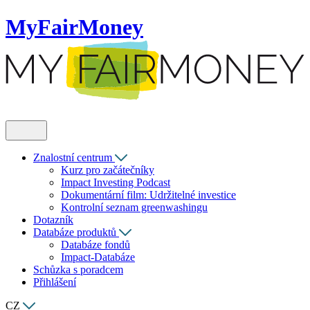
MyFairMoney
Znalostní centrum
Kurz pro začátečníky
Impact Investing Podcast
Dokumentární film: Udržitelné investice
Kontrolní seznam greenwashingu
Dotazník
Databáze produktů
Databáze fondů
Impact-Databáze
Schůzka s poradcem
Přihlášení
CZ