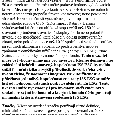
Status"", musí získat alespoň vážené ""ESG Performance Score""
50 a zároveň nesmí překročit určité prahové hodnoty vylučovacích
kritérií. Mezi ně patří fondy s kontroverzí v oblasti mezinárodních
norem a standardů (nejvyšší úroveň kontroverze) nebo pokud má
více než 10 % společností výrazně negativní dopad na cíle
udržitelného rozvoje OSN (SDG Impact Rating). Dalšími
vylučovacími kritérii jsou uhlíková stopa vyšší než 150 % ve
srovnání s průměrem srovnatelné skupiny fondu nebo pokud fond
investuje do společností, které působí v oblasti kontroverzních
zbraní, nebo pokud je u více než 10 % společností ve fondu souhlas
na schůzích akcionářů s volbami do představenstva nebo se
zprávami o odměňování nižší než 90 %. (Zdroj: ISS ESG) Prime
Status ale automaticky neznamená dopad fondu.
Tento ukazatel
může být vhodný mimo jiné pro investory, kteří se domnívají, že
zohlednění kritérií stanovených společností ISS ESG by mohlo
snížit finanční riziko a zvýšit příležitosti. Je však třeba vzít v
úvahu riziko, že hodnocení integrace rizik udržitelnosti a
příležitostí jednotlivých společností ze strany ISS ESG se může
lišit od hodnocení ostatních poskytovatelů ratingu ESG. Tento
ukazatel může být vhodný i pro investory, kteří chtějí být v
souladu se svými hodnotami a kterým k tomuto účelu postačují
minimální kritéria stanovená společností ISS ESG.
Značky
: Všechny uvedené značky používají různé definice,
minimální kritéria a screeningové postupy. Porovnání značek z