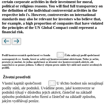
certain corporate activities in their investment for moral,
political or religious reasons. You will find full transparency on
the definition of the individual controversial activities in the
respective info i's. However, controversies on international
standards may also be relevant for investors who believe that,
for example, a high proportion of companies that have violated
the principles of the UN Global Compact could represent a
financial risk.
Podíl kontroverzních společností ve fondu
Čísla udávají podíl společností
zastoupených ve fondu, které se zabývají kontroverzními aktivitami. Nelze je sečíst,
protože je možné, že jedna společnost se účastní více kontroverzních aktivit, ale
započítává se pouze jednou. Celkový objem proto může být nižší než součet uvedených
podílů.
Životní prostředí
Vlastní kapitál společnosti
U těchto hodnot nás nezajímají
podíly států, ale podniků. Uvádíme proto, jaké kontroverze se
podniků týkají v důsledku jejich aktivit, částečně na základě
způsobu podnikání nebo řízení a částečně na základě způsobu,
jakým vydělávají peníze.