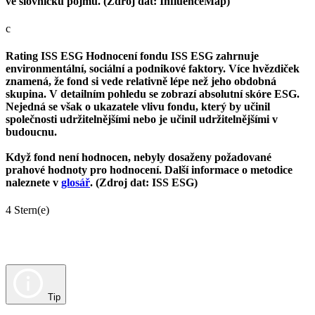
ve slovníčku pojmů. (Zdroj dat: InfluenceMap)
c
Rating ISS ESG
Hodnocení fondu ISS ESG zahrnuje
environmentální, sociální a podnikové faktory. Více hvězdiček
znamená, že fond si vede relativně lépe než jeho obdobná
skupina. V detailním pohledu se zobrazí absolutní skóre ESG.
Nejedná se však o ukazatele vlivu fondu, který by učinil
společnosti udržitelnějšími nebo je učinil udržitelnějšími v
budoucnu.
Když fond není hodnocen, nebyly dosaženy požadované
prahové hodnoty pro hodnocení. Další informace o metodice
naleznete v
glosář
. (Zdroj dat: ISS ESG)
4 Stern(e)
Tip