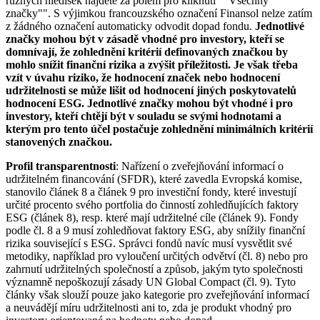
různých hledisek najdete za polem pro kliknutí ""Všechny
značky"". S výjimkou francouzského označení Finansol nelze zatím
z žádného označení automaticky odvodit dopad fondu.
Jednotlivé
značky mohou být v zásadě vhodné pro investory, kteří se
domnívají, že zohlednění kritérií definovaných značkou by
mohlo snížit finanční rizika a zvýšit příležitosti. Je však třeba
vzít v úvahu riziko, že hodnocení značek nebo hodnocení
udržitelnosti se může lišit od hodnocení jiných poskytovatelů
hodnocení ESG. Jednotlivé značky mohou být vhodné i pro
investory, kteří chtějí být v souladu se svými hodnotami a
kterým pro tento účel postačuje zohlednění minimálních kritérií
stanovených značkou.
Profil transparentnosti
: Nařízení o zveřejňování informací o
udržitelném financování (SFDR), které zavedla Evropská komise,
stanovilo článek 8 a článek 9 pro investiční fondy, které investují
určité procento svého portfolia do činností zohledňujících faktory
ESG (článek 8), resp. které mají udržitelné cíle (článek 9). Fondy
podle čl. 8 a 9 musí zohledňovat faktory ESG, aby snížily finanční
rizika související s ESG. Správci fondů navíc musí vysvětlit své
metodiky, například pro vyloučení určitých odvětví (čl. 8) nebo pro
zahrnutí udržitelných společností a způsob, jakým tyto společnosti
významně nepoškozují zásady UN Global Compact (čl. 9). Tyto
články však slouží pouze jako kategorie pro zveřejňování informací
a neuvádějí míru udržitelnosti ani to, zda je produkt vhodný pro