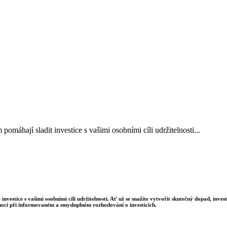
áhají sladit investice s vašimi osobními cíli udržitelnosti...
estice s vašimi osobními cíli udržitelnosti. Ať už se snažíte vytvořit skutečný dopad, inve
ci při informovaném a smysluplném rozhodování o investicích.