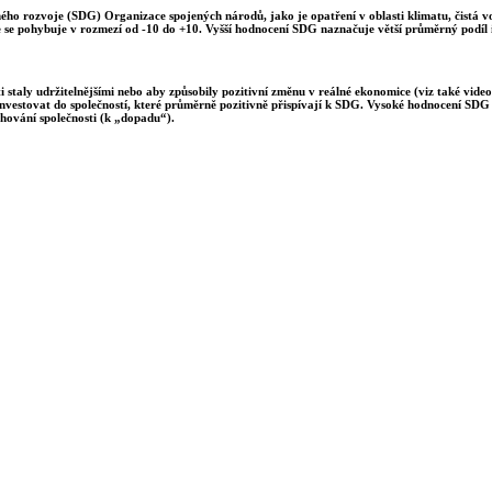
lného rozvoje (SDG) Organizace spojených národů, jako je opatření v oblasti klimatu, čistá 
e se pohybuje v rozmezí od -10 do +10. Vyšší hodnocení SDG naznačuje větší průměrný podíl i
 staly udržitelnějšími nebo aby způsobily pozitivní změnu v reálné ekonomice (viz také video
investovat do společností, které průměrně pozitivně přispívají k SDG. Vysoké hodnocení SDG m
hování společnosti (k „dopadu“).