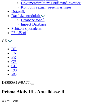
Dokumentární film: Udržitelné investice
Kontrolní seznam greenwashingu
Dotazník
Databáze produktů
Databáze fondů
Impact-Databáze
Schůzka s poradcem
Přihlášení
CZ
DE
EN
FR
GR
CH
RO
BG
DE000A1W9A77
Prisma Aktiv UI - Anteilklasse R
43 mil. eur