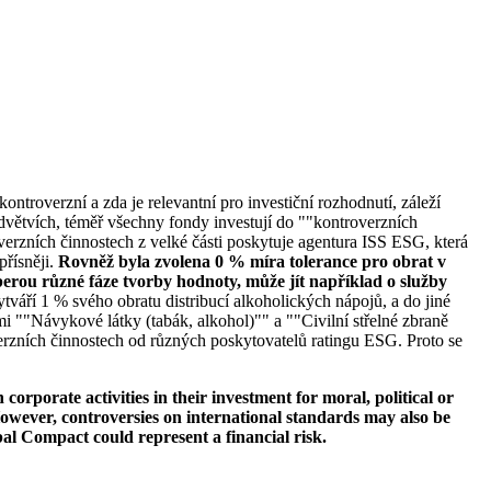
ontroverzní a zda je relevantní pro investiční rozhodnutí, záleží
větvích, téměř všechny fondy investují do ""kontroverzních
verzních činnostech z velké části poskytuje agentura ISS ESG, která
přísněji.
Rovněž byla zvolena 0 % míra tolerance pro obrat v
erou různé fáze tvorby hodnoty, může jít například o služby
tváří 1 % svého obratu distribucí alkoholických nápojů, a do jiné
i ""Návykové látky (tabák, alkohol)"" a ""Civilní střelné zbraně
erzních činnostech od různých poskytovatelů ratingu ESG. Proto se
orporate activities in their investment for moral, political or
s. However, controversies on international standards may also be
bal Compact could represent a financial risk.