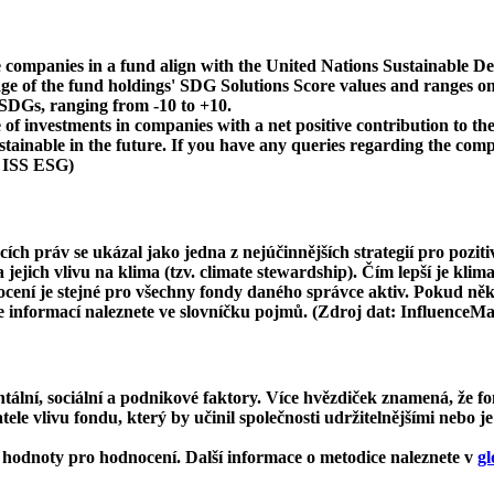
 companies in a fund align with the United Nations Sustainable De
age of the fund holdings' SDG Solutions Score values and ranges on
e SDGs, ranging from -10 to +10.
f investments in companies with a net positive contribution to the
inable in the future. If you have any queries regarding the compa
: ISS ESG)
cích práv se ukázal jako jedna z nejúčinnějších strategií pro pozit
ejich vlivu na klima (tzv. climate stewardship). Čím lepší je klima
dnocení je stejné pro všechny fondy daného správce aktiv. Pokud n
ce informací naleznete ve slovníčku pojmů. (Zdroj dat: InfluenceM
ní, sociální a podnikové faktory. Více hvězdiček znamená, že fon
le vlivu fondu, který by učinil společnosti udržitelnějšími nebo je
hodnoty pro hodnocení. Další informace o metodice naleznete v
gl