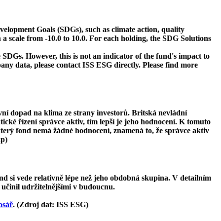
velopment Goals (SDGs), such as climate action, quality
 a scale from -10.0 to 10.0. For each holding, the SDG Solutions
 SDGs. However, this is not an indicator of the fund's impact to
ny data, please contact ISS ESG directly. Please find more
ivní dopad na klima ze strany investorů. Britská nevládní
tické řízení správce aktiv, tím lepší je jeho hodnocení. K tomuto
ěkterý fond nemá žádné hodnocení, znamená to, že správce aktiv
ap)
d si vede relativně lépe než jeho obdobná skupina. V detailním
 učinil udržitelnějšími v budoucnu.
osář
. (Zdroj dat: ISS ESG)