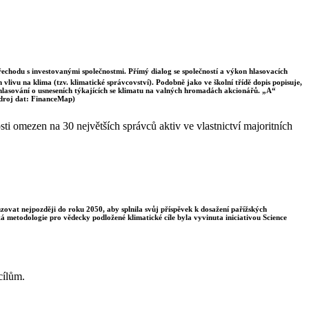
řechodu s investovanými společnostmi. Přímý dialog se společností a výkon hlasovacích
vlivu na klima (tzv. klimatické správcovství). Podobně jako ve školní třídě dopis popisuje,
 hlasování o usneseních týkajících se klimatu na valných hromadách akcionářů. „A“
Zdroj dat: FinanceMap)
i omezen na 30 největších správců aktiv ve vlastnictví majoritních
enzovat nejpozději do roku 2050, aby splnila svůj příspěvek k dosažení pařížských
á metodologie pro vědecky podložené klimatické cíle byla vyvinuta iniciativou Science
cílům.