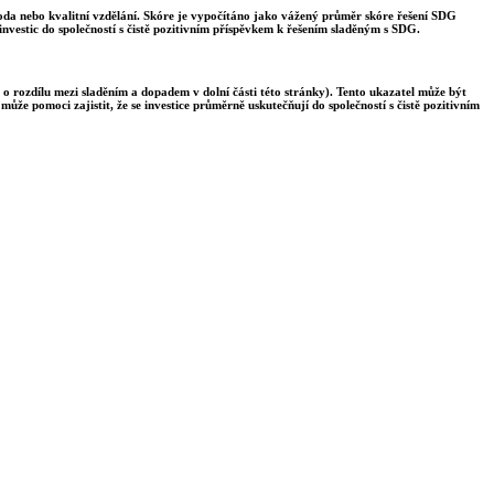
voda nebo kvalitní vzdělání. Skóre je vypočítáno jako vážený průměr skóre řešení SDG
nvestic do společností s čistě pozitivním příspěvkem k řešením sladěným s SDG.
 o rozdílu mezi sladěním a dopadem v dolní části této stránky). Tento ukazatel může být
ůže pomoci zajistit, že se investice průměrně uskutečňují do společností s čistě pozitivním