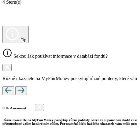
4 Stern(e)
Tip
Sekce: Jak používat informace v databázi fondů?
Různé ukazatele na MyFairMoney poskytují různé pohledy, které vám pom
SDG Assessment
Různé ukazatele na MyFairMoney poskytují různé pohledy, které vám pomohou sladit vaše inv
přizpůsobené vašim konkrétním cílům. Porozumění účelu každého ukazatele vám může pomo