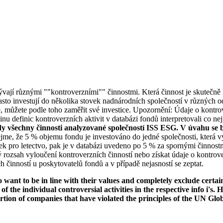
bývají různými ""kontroverzními"" činnostmi. Která činnost je skutečně k
to investují do několika stovek nadnárodních společností v různých od
ké, můžete podle toho zaměřit své investice. Upozornění: Údaje o kontro
u definic kontroverzních aktivit v databázi fondů interpretovali co nej
dy všechny činnosti analyzované společností ISS ESG. V úvahu se b
jme, že 5 % objemu fondu je investováno do jedné společnosti, která vy
k pro letectvo, pak je v databázi uvedeno po 5 % za spornými činnostm
rozsah vyloučení kontroverzních činností nebo získat údaje o kontrov
 činností u poskytovatelů fondů a v případě nejasností se zeptat.
want to be in line with their values and completely exclude certain c
 of the individual controversial activities in the respective info i'
ortion of companies that have violated the principles of the UN Glo