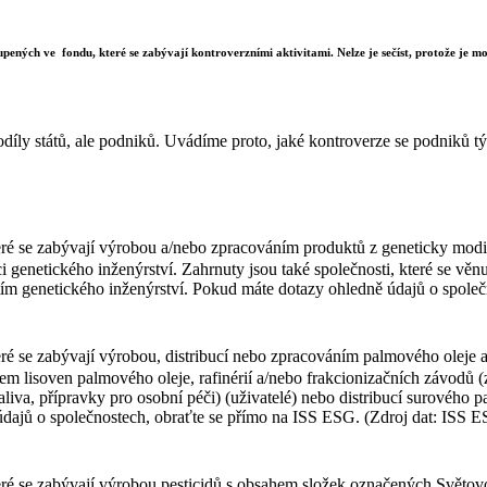
upených ve fondu, které se zabývají kontroverzními aktivitami. Nelze je sečíst, protože je mož
díly států, ale podniků. Uvádíme proto, jaké kontroverze se podniků týk
ré se zabývají výrobou a/nebo zpracováním produktů z geneticky modif
i genetického inženýrství. Zahrnuty jsou také společnosti, které se vě
itím genetického inženýrství. Pokud máte dotazy ohledně údajů o spole
ré se zabývají výrobou, distribucí nebo zpracováním palmového oleje a
zem lisoven palmového oleje, rafinérií a/nebo frakcionizačních závodů
liva, přípravky pro osobní péči) (uživatelé) nebo distribucí surového
 údajů o společnostech, obraťte se přímo na ISS ESG. (Zdroj dat: ISS 
teré se zabývají výrobou pesticidů s obsahem složek označených Svět