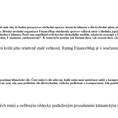
sté nule tím, že budou prosazovat obchodní operace šetrné ke klimatu a důvěryhodné plány p
a. Britská nevládní organizace FinanceMap ohodnotila správce velkých aktiv z hlediska jejich 
dohodou o klimatu. Patří sem například ovlivňování obchodního modelu, eskalační strategie a
odou, F znamená „nedostatečný“. K tomu byla použita jak firemní data, tak externí data. (
kvůli jeho relativně malé velikosti. Rating FinanceMap je v současnost
ozatímní klimatické cíle. Čisté nulové cíle udávají, kolik emisí musí společnost snížit a komp
sí na tom, zda jsou průběžné cíle důvěryhodné, vědecky podložené a transparentní. Zde použit
istých emisí a ověřeným vědecky podloženým prozatímním klimatickým 