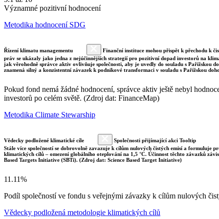
Významné pozitivní hodnocení
Metodika hodnocení SDG
Řízení klimatu managementu
Finanční instituce mohou přispět k přechodu k či
práv se ukázaly jako jedna z nejúčinnějších strategií pro pozitivní dopad investorů na klim
jak věrohodně správce aktiv ovlivňuje společnosti, aby je uvedly do souladu s Pařížskou 
znamená silný a konzistentní závazek k podnikové transformaci v souladu s Pařížskou doh
Pokud fond nemá žádné hodnocení, správce aktiv ještě nebyl hodnocen 
investorů po celém světě. (Zdroj dat: FinanceMap)
Metodika Climate Stewarship
Vědecky podložené klimatické cíle
Společnosti přijímající akci Tooltip
Stále více společností se dobrovolně zavazuje k cílům nulových čistých emisí a formuluje pr
klimatických cílů – omezení globálního oteplování na 1,5 °C. Účinnost těchto závazků závi
Based Targets Initiative (SBTi). (Zdroj dat: Science Based Target Initiative)
11.11%
Podíl společností ve fondu s veřejnými závazky k cílům nulových č
Vědecky podložená metodologie klimatických cílů