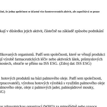
né, že jedna společnost se účastní více kontroverzních aktivit, ale započítává se pouze
ají v důsledku jejich aktivit, částečně na základě způsobu podnikání
ikovaných organismů. Patří sem společnosti, které se věnují produkci
nují výrobě farmaceutických léčiv nebo aktivních látek, průmyslových
čnostech, obraťte se přímo na ISS ESG. (Zdroj dat: ISS ESG)
 hotových produktů na bázi palmového oleje. Patří sem společnosti,
 (zpracovatelé), výrobou hotových výrobků s využitím palmového oleje
 palmového oleje, oleje z palmových jader, palmojádrové mouky,
ESG)
ovou zdravotnickou organizací (WHO) za mimořádně nebo vysoce