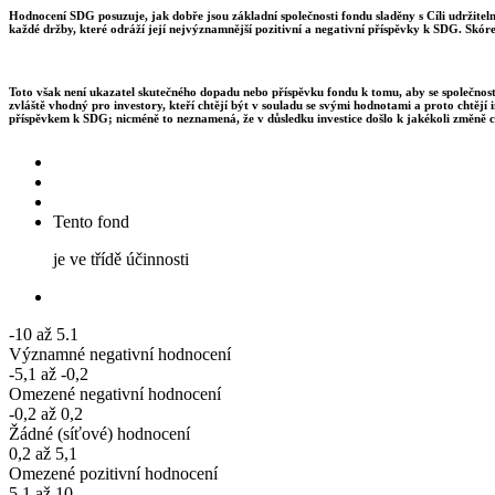
Hodnocení SDG posuzuje, jak dobře jsou základní společnosti fondu sladěny s Cíli udržite
každé držby, které odráží její nejvýznamnější pozitivní a negativní příspěvky k SDG. Skór
Toto však není ukazatel skutečného dopadu nebo příspěvku fondu k tomu, aby se společnosti
zvláště vhodný pro investory, kteří chtějí být v souladu se svými hodnotami a proto chtějí 
příspěvkem k SDG; nicméně to neznamená, že v důsledku investice došlo k jakékoli změně c
Tento fond
je ve třídě účinnosti
-10 až 5.1
Významné negativní hodnocení
-5,1 až -0,2
Omezené negativní hodnocení
-0,2 až 0,2
Žádné (síťové) hodnocení
0,2 až 5,1
Omezené pozitivní hodnocení
5.1 až 10