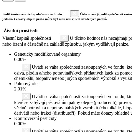
Podíl kontroverzních společností ve fondu
Čísla udávají podíl společností zasto
jednou. Celkový objem proto může být nižší než součet uvedených podílů.
Životní prostředí
Vlastní kapitál společnosti
U těchto hodnot nás nezajímají po
nebo řízení a částečně na základě způsobu, jakým vydělávají peníze.
Geneticky modifikované organismy
0.00%
Uvádí se váha společností zastoupených ve fondu, kte
osiva, plodin a/nebo potravinářských přídatných látek za pomoc
chemikálií, biopaliv a/nebo jiných spotřebních výrobků s využ
Palmový olej
2.01%
Uvádí se váha společností zastoupených ve fondu, kte
které se zabývají pěstováním palmy olejné (producenti), provo
včetně potravin a nepotravinářských výrobků (chemikálie, biopa
derivátů nebo frakcí (distributoři). Pokud máte dotazy ohledně
Kontroverzní pesticidy
0.00%
Uvádí se váha společností zastoupených ve fondu, k