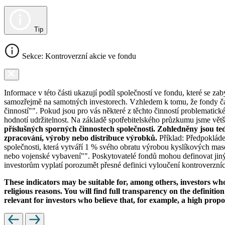
Tip
Sekce: Kontroverzní akcie ve fondu
Informace v této části ukazují podíl společností ve fondu, které se za
samozřejmě na samotných investorech. Vzhledem k tomu, že fondy čas
činností"". Pokud jsou pro vás některé z těchto činností problematic
hodnotí udržitelnost. Na základě spotřebitelského průzkumu jsme většin
příslušných sporných činnostech společnosti. Zohledněny jsou te
zpracování, výroby nebo distribuce výrobků.
Příklad: Předpokláde
společnosti, která vytváří 1 % svého obratu výrobou kyslíkových mase
nebo vojenské vybavení"". Poskytovatelé fondů mohou definovat jiný 
investorům vyplatí porozumět přesné definici vyloučení kontroverzních
These indicators may be suitable for, among others, investors who 
religious reasons. You will find full transparency on the definition
relevant for investors who believe that, for example, a high prop