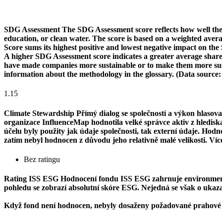
SDG Assessment
The SDG Assessment score reflects how well the
education, or clean water. The score is based on a weighted aver
Score sums its highest positive and lowest negative impact on th
A higher SDG Assessment score indicates a greater average share o
have made companies more sustainable or to make them more susta
information about the methodology in the glossary. (Data source
1.15
Climate Stewardship
Přímý dialog se společností a výkon hlasova
organizace InfluenceMap hodnotila velké správce aktiv z hlediska j
účelu byly použity jak údaje společnosti, tak externí údaje. Ho
zatím nebyl hodnocen z důvodu jeho relativně malé velikosti. Ví
Bez ratingu
Rating ISS ESG
Hodnocení fondu ISS ESG zahrnuje environmentál
pohledu se zobrazí absolutní skóre ESG. Nejedná se však o ukazate
Když fond není hodnocen, nebyly dosaženy požadované prahové 