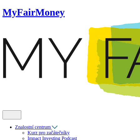
MyFairMoney
Znalostní centrum
Kurz pro začátečníky
Impact Investing Podcast