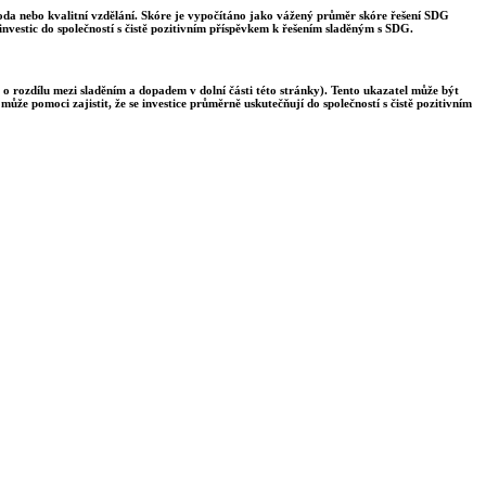
voda nebo kvalitní vzdělání. Skóre je vypočítáno jako vážený průměr skóre řešení SDG
nvestic do společností s čistě pozitivním příspěvkem k řešením sladěným s SDG.
 o rozdílu mezi sladěním a dopadem v dolní části této stránky). Tento ukazatel může být
ůže pomoci zajistit, že se investice průměrně uskutečňují do společností s čistě pozitivním