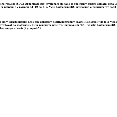
lného rozvoje (SDG) Organizace spojených národů, jako je opatření v oblasti klimatu, čistá 
e se pohybuje v rozmezí od -10 do +10. Vyšší hodnocení SDG naznačuje větší průměrný podíl i
 staly udržitelnějšími nebo aby způsobily pozitivní změnu v reálné ekonomice (viz také video
investovat do společností, které průměrně pozitivně přispívají k SDG. Vysoké hodnocení SDG m
hování společnosti (k „dopadu“).