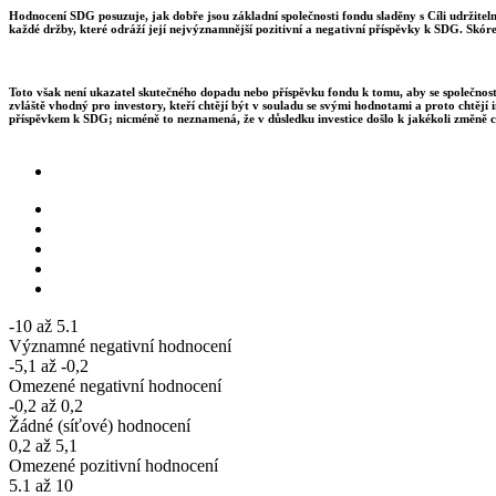
Hodnocení SDG posuzuje, jak dobře jsou základní společnosti fondu sladěny s Cíli udržite
každé držby, které odráží její nejvýznamnější pozitivní a negativní příspěvky k SDG. Skór
Toto však není ukazatel skutečného dopadu nebo příspěvku fondu k tomu, aby se společnosti
zvláště vhodný pro investory, kteří chtějí být v souladu se svými hodnotami a proto chtějí 
příspěvkem k SDG; nicméně to neznamená, že v důsledku investice došlo k jakékoli změně c
-10 až 5.1
Významné negativní hodnocení
-5,1 až -0,2
Omezené negativní hodnocení
-0,2 až 0,2
Žádné (síťové) hodnocení
0,2 až 5,1
Omezené pozitivní hodnocení
5.1 až 10