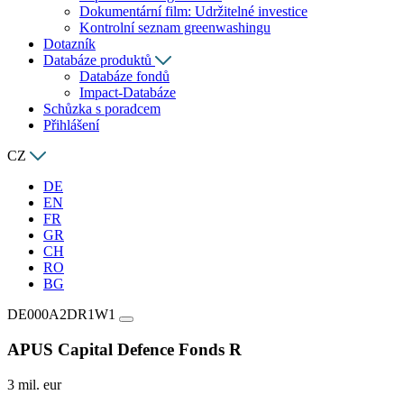
Dokumentární film: Udržitelné investice
Kontrolní seznam greenwashingu
Dotazník
Databáze produktů
Databáze fondů
Impact-Databáze
Schůzka s poradcem
Přihlášení
CZ
DE
EN
FR
GR
CH
RO
BG
DE000A2DR1W1
APUS Capital Defence Fonds R
3 mil. eur