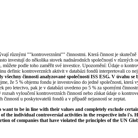
bývají různými ""kontroverzními"" činnostmi. Která činnost je skutečně k
to investují do několika stovek nadnárodních společností v různých od
ké, můžete podle toho zaměřit své investice. Upozornění: Údaje o kontro
u definic kontroverzních aktivit v databázi fondů interpretovali co nej
dy všechny činnosti analyzované společností ISS ESG. V úvahu se b
jme, že 5 % objemu fondu je investováno do jedné společnosti, která vy
k pro letectvo, pak je v databázi uvedeno po 5 % za spornými činnostm
rozsah vyloučení kontroverzních činností nebo získat údaje o kontrov
 činností u poskytovatelů fondů a v případě nejasností se zeptat.
want to be in line with their values and completely exclude certain c
 of the individual controversial activities in the respective info i'
ortion of companies that have violated the principles of the UN Glo