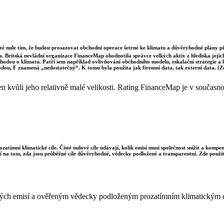
sté nule tím, že budou prosazovat obchodní operace šetrné ke klimatu a důvěryhodné plány p
a. Britská nevládní organizace FinanceMap ohodnotila správce velkých aktiv z hlediska jejich 
dohodou o klimatu. Patří sem například ovlivňování obchodního modelu, eskalační strategie a
odou, F znamená „nedostatečný“. K tomu byla použita jak firemní data, tak externí data. (
kvůli jeho relativně malé velikosti. Rating FinanceMap je v současnost
ozatímní klimatické cíle. Čisté nulové cíle udávají, kolik emisí musí společnost snížit a komp
sí na tom, zda jsou průběžné cíle důvěryhodné, vědecky podložené a transparentní. Zde použit
istých emisí a ověřeným vědecky podloženým prozatímním klimatickým 