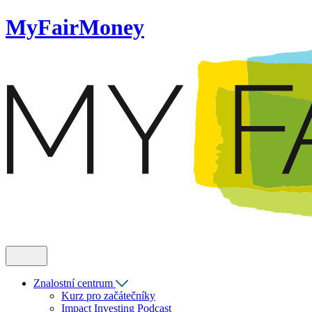
MyFairMoney
Znalostní centrum
Kurz pro začátečníky
Impact Investing Podcast