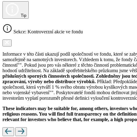
Tip
Sekce: Kontroverzní akcie ve fondu
Informace v této části ukazují podíl společností ve fondu, které se za
samozřejmě na samotných investorech. Vzhledem k tomu, že fondy čas
činností"". Pokud jsou pro vás některé z těchto činností problematic
hodnotí udržitelnost. Na základě spotřebitelského průzkumu jsme většin
příslušných sporných činnostech společnosti. Zohledněny jsou te
zpracování, výroby nebo distribuce výrobků.
Příklad: Předpokláde
společnosti, která vytváří 1 % svého obratu výrobou kyslíkových mase
nebo vojenské vybavení"". Poskytovatelé fondů mohou definovat jiný 
investorům vyplatí porozumět přesné definici vyloučení kontroverzních
These indicators may be suitable for, among others, investors who 
religious reasons. You will find full transparency on the definition
relevant for investors who believe that, for example, a high prop