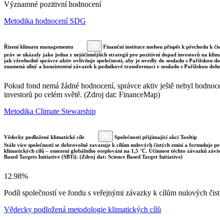
Významné pozitivní hodnocení
Metodika hodnocení SDG
Řízení klimatu managementu
Finanční instituce mohou přispět k přechodu k či
práv se ukázaly jako jedna z nejúčinnějších strategií pro pozitivní dopad investorů na klim
jak věrohodně správce aktiv ovlivňuje společnosti, aby je uvedly do souladu s Pařížskou 
znamená silný a konzistentní závazek k podnikové transformaci v souladu s Pařížskou doh
Pokud fond nemá žádné hodnocení, správce aktiv ještě nebyl hodnocen 
investorů po celém světě. (Zdroj dat: FinanceMap)
Metodika Climate Stewarship
Vědecky podložené klimatické cíle
Společnosti přijímající akci Tooltip
Stále více společností se dobrovolně zavazuje k cílům nulových čistých emisí a formuluje pr
klimatických cílů – omezení globálního oteplování na 1,5 °C. Účinnost těchto závazků závi
Based Targets Initiative (SBTi). (Zdroj dat: Science Based Target Initiative)
12.98%
Podíl společností ve fondu s veřejnými závazky k cílům nulových č
Vědecky podložená metodologie klimatických cílů