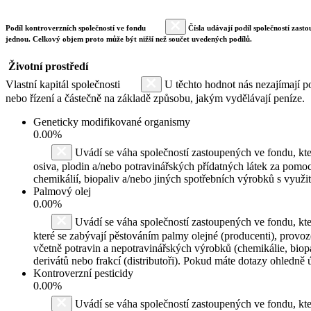
Podíl kontroverzních společností ve fondu
Čísla udávají podíl společností zasto
jednou. Celkový objem proto může být nižší než součet uvedených podílů.
Životní prostředí
Vlastní kapitál společnosti
U těchto hodnot nás nezajímají po
nebo řízení a částečně na základě způsobu, jakým vydělávají peníze.
Geneticky modifikované organismy
0.00%
Uvádí se váha společností zastoupených ve fondu, kte
osiva, plodin a/nebo potravinářských přídatných látek za pomoc
chemikálií, biopaliv a/nebo jiných spotřebních výrobků s využ
Palmový olej
0.00%
Uvádí se váha společností zastoupených ve fondu, kte
které se zabývají pěstováním palmy olejné (producenti), provo
včetně potravin a nepotravinářských výrobků (chemikálie, biopa
derivátů nebo frakcí (distributoři). Pokud máte dotazy ohledně
Kontroverzní pesticidy
0.00%
Uvádí se váha společností zastoupených ve fondu, k