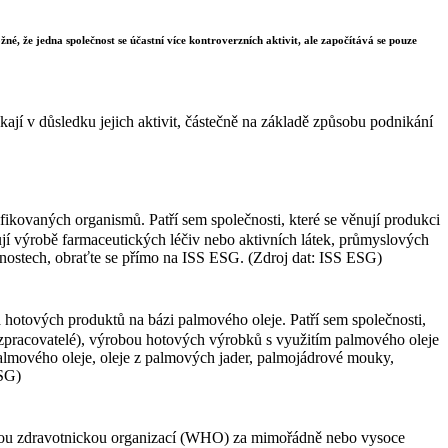
né, že jedna společnost se účastní více kontroverzních aktivit, ale započítává se pouze
ají v důsledku jejich aktivit, částečně na základě způsobu podnikání
ikovaných organismů. Patří sem společnosti, které se věnují produkci
nují výrobě farmaceutických léčiv nebo aktivních látek, průmyslových
čnostech, obraťte se přímo na ISS ESG. (Zdroj dat: ISS ESG)
 hotových produktů na bázi palmového oleje. Patří sem společnosti,
 (zpracovatelé), výrobou hotových výrobků s využitím palmového oleje
 palmového oleje, oleje z palmových jader, palmojádrové mouky,
ESG)
ovou zdravotnickou organizací (WHO) za mimořádně nebo vysoce