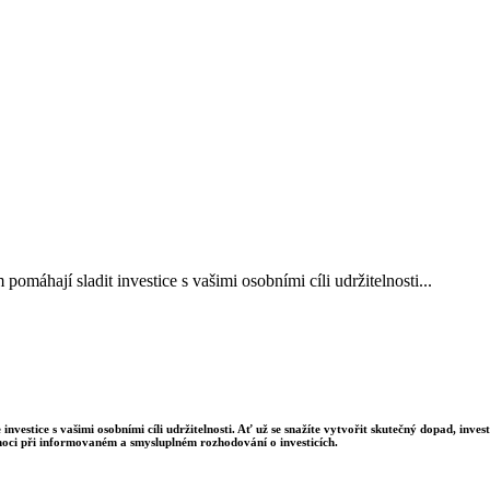
áhají sladit investice s vašimi osobními cíli udržitelnosti...
estice s vašimi osobními cíli udržitelnosti. Ať už se snažíte vytvořit skutečný dopad, inve
ci při informovaném a smysluplném rozhodování o investicích.