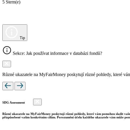
5 Stern(e)
Tip
Sekce: Jak používat informace v databázi fondů?
Různé ukazatele na MyFairMoney poskytují různé pohledy, které vám pom
SDG Assessment
Různé ukazatele na MyFairMoney poskytují různé pohledy, které vám pomohou sladit vaše inv
přizpůsobené vašim konkrétním cílům. Porozumění účelu každého ukazatele vám může pomo