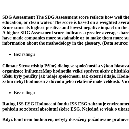
SDG Assessment
The SDG Assessment score reflects how well the
education, or clean water. The score is based on a weighted aver
Score sums its highest positive and lowest negative impact on th
A higher SDG Assessment score indicates a greater average share o
have made companies more sustainable or to make them more susta
information about the methodology in the glossary. (Data source
Bez ratingu
Climate Stewardship
Přímý dialog se společností a výkon hlasova
organizace InfluenceMap hodnotila velké správce aktiv z hlediska j
účelu byly použity jak údaje společnosti, tak externí údaje. Ho
zatím nebyl hodnocen z důvodu jeho relativně malé velikosti. Ví
Bez ratingu
Rating ISS ESG
Hodnocení fondu ISS ESG zahrnuje environmentál
pohledu se zobrazí absolutní skóre ESG. Nejedná se však o ukazate
Když fond není hodnocen, nebyly dosaženy požadované prahové 