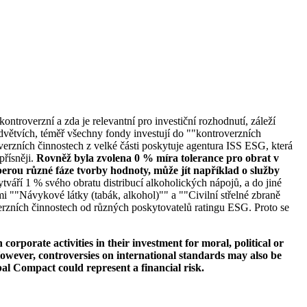
ontroverzní a zda je relevantní pro investiční rozhodnutí, záleží
větvích, téměř všechny fondy investují do ""kontroverzních
verzních činnostech z velké části poskytuje agentura ISS ESG, která
přísněji.
Rovněž byla zvolena 0 % míra tolerance pro obrat v
erou různé fáze tvorby hodnoty, může jít například o služby
tváří 1 % svého obratu distribucí alkoholických nápojů, a do jiné
i ""Návykové látky (tabák, alkohol)"" a ""Civilní střelné zbraně
erzních činnostech od různých poskytovatelů ratingu ESG. Proto se
orporate activities in their investment for moral, political or
s. However, controversies on international standards may also be
bal Compact could represent a financial risk.