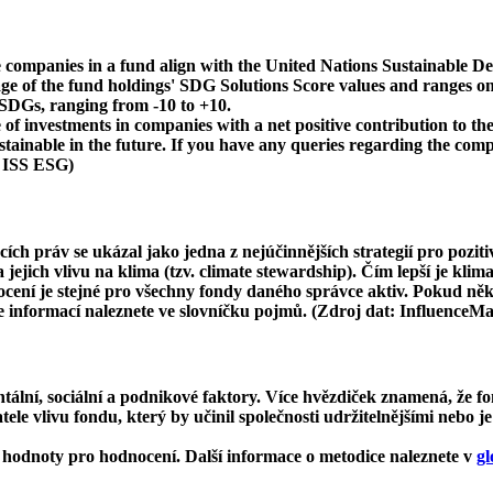
 companies in a fund align with the United Nations Sustainable De
age of the fund holdings' SDG Solutions Score values and ranges on
e SDGs, ranging from -10 to +10.
f investments in companies with a net positive contribution to the
inable in the future. If you have any queries regarding the compa
: ISS ESG)
cích práv se ukázal jako jedna z nejúčinnějších strategií pro pozit
ejich vlivu na klima (tzv. climate stewardship). Čím lepší je klima
dnocení je stejné pro všechny fondy daného správce aktiv. Pokud n
ce informací naleznete ve slovníčku pojmů. (Zdroj dat: InfluenceM
ní, sociální a podnikové faktory. Více hvězdiček znamená, že fon
le vlivu fondu, který by učinil společnosti udržitelnějšími nebo je
hodnoty pro hodnocení. Další informace o metodice naleznete v
gl