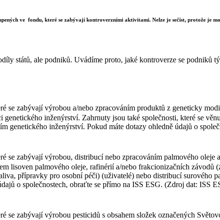
upených ve fondu, které se zabývají kontroverzními aktivitami. Nelze je sečíst, protože je mož
díly států, ale podniků. Uvádíme proto, jaké kontroverze se podniků týk
ré se zabývají výrobou a/nebo zpracováním produktů z geneticky modif
i genetického inženýrství. Zahrnuty jsou také společnosti, které se vě
itím genetického inženýrství. Pokud máte dotazy ohledně údajů o spole
ré se zabývají výrobou, distribucí nebo zpracováním palmového oleje a
zem lisoven palmového oleje, rafinérií a/nebo frakcionizačních závodů
liva, přípravky pro osobní péči) (uživatelé) nebo distribucí surového
 údajů o společnostech, obraťte se přímo na ISS ESG. (Zdroj dat: ISS 
teré se zabývají výrobou pesticidů s obsahem složek označených Svět