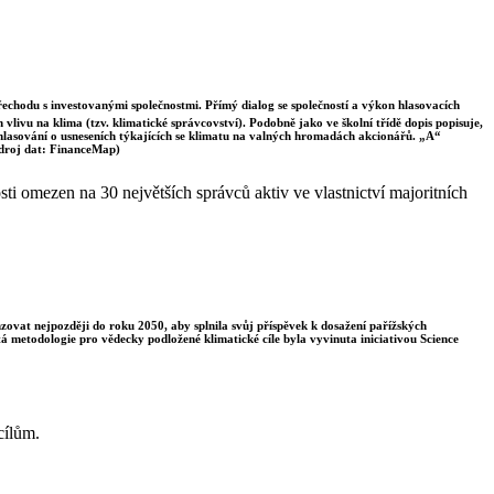
řechodu s investovanými společnostmi. Přímý dialog se společností a výkon hlasovacích
vlivu na klima (tzv. klimatické správcovství). Podobně jako ve školní třídě dopis popisuje,
 hlasování o usneseních týkajících se klimatu na valných hromadách akcionářů. „A“
Zdroj dat: FinanceMap)
i omezen na 30 největších správců aktiv ve vlastnictví majoritních
enzovat nejpozději do roku 2050, aby splnila svůj příspěvek k dosažení pařížských
á metodologie pro vědecky podložené klimatické cíle byla vyvinuta iniciativou Science
cílům.