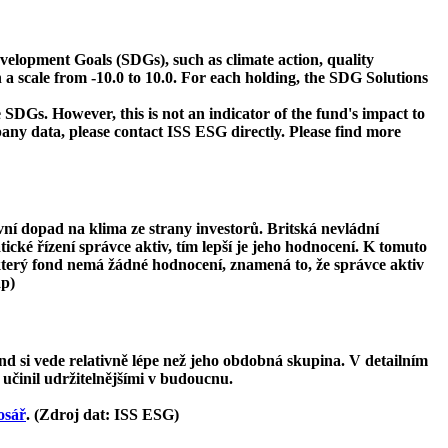
velopment Goals (SDGs), such as climate action, quality
 a scale from -10.0 to 10.0. For each holding, the SDG Solutions
 SDGs. However, this is not an indicator of the fund's impact to
ny data, please contact ISS ESG directly. Please find more
ivní dopad na klima ze strany investorů. Britská nevládní
tické řízení správce aktiv, tím lepší je jeho hodnocení. K tomuto
ěkterý fond nemá žádné hodnocení, znamená to, že správce aktiv
ap)
d si vede relativně lépe než jeho obdobná skupina. V detailním
 učinil udržitelnějšími v budoucnu.
osář
. (Zdroj dat: ISS ESG)