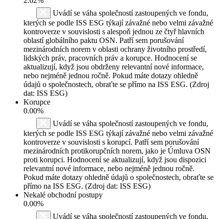
2.62%
Uvádí se váha společností zastoupených ve fondu,
kterých se podle ISS ESG týkají závažné nebo velmi závažné
kontroverze v souvislosti s alespoň jednou ze čtyř hlavních
oblastí globálního paktu OSN. Patří sem porušování
mezinárodních norem v oblasti ochrany životního prostředí,
lidských práv, pracovních práv a korupce. Hodnocení se
aktualizují, když jsou obdrženy relevantní nové informace,
nebo nejméně jednou ročně. Pokud máte dotazy ohledně
údajů o společnostech, obraťte se přímo na ISS ESG. (Zdroj
dat: ISS ESG)
Korupce
0.00%
Uvádí se váha společností zastoupených ve fondu,
kterých se podle ISS ESG týkají závažné nebo velmi závažné
kontroverze v souvislosti s korupcí. Patří sem porušování
mezinárodních protikorupčních norem, jako je Úmluva OSN
proti korupci. Hodnocení se aktualizují, když jsou dispozici
relevantní nové informace, nebo nejméně jednou ročně.
Pokud máte dotazy ohledně údajů o společnostech, obraťte se
přímo na ISS ESG. (Zdroj dat: ISS ESG)
Nekalé obchodní postupy
0.00%
Uvádí se váha společností zastoupených ve fondu,