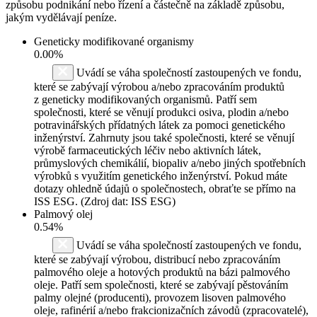
způsobu podnikání nebo řízení a částečně na základě způsobu,
jakým vydělávají peníze.
Geneticky modifikované organismy
0.00%
Uvádí se váha společností zastoupených ve fondu,
které se zabývají výrobou a/nebo zpracováním produktů
z geneticky modifikovaných organismů. Patří sem
společnosti, které se věnují produkci osiva, plodin a/nebo
potravinářských přídatných látek za pomoci genetického
inženýrství. Zahrnuty jsou také společnosti, které se věnují
výrobě farmaceutických léčiv nebo aktivních látek,
průmyslových chemikálií, biopaliv a/nebo jiných spotřebních
výrobků s využitím genetického inženýrství. Pokud máte
dotazy ohledně údajů o společnostech, obraťte se přímo na
ISS ESG. (Zdroj dat: ISS ESG)
Palmový olej
0.54%
Uvádí se váha společností zastoupených ve fondu,
které se zabývají výrobou, distribucí nebo zpracováním
palmového oleje a hotových produktů na bázi palmového
oleje. Patří sem společnosti, které se zabývají pěstováním
palmy olejné (producenti), provozem lisoven palmového
oleje, rafinérií a/nebo frakcionizačních závodů (zpracovatelé),