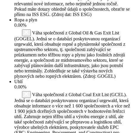
relevantní nové informace, nebo nejméně jednou ročně.
Pokud máte dotazy ohledně údajů o společnostech, obraťte se
přímo na ISS ESG. (Zdroj dat: ISS ESG)
Ropa a plyn
0.00%
Váha společností z Global Oil & Gas Exit List
(GOGEL). Jedná se o databázi poskytovanou organizací
urgewald, která obsahuje ropné a plynárenské společnosti z
upstreamového sektoru, tj. společnosti zabývající se
průzkumem nebo těžbou ropy a plynu jako fosilních zdrojů
energie, a společnosti ze midstreamového sektoru, které se
zabývají plánováním další infrastruktury, jako jsou potrubí
nebo terminály. Zohledňuje se také výstavba nových
plynových nebo ropných elektráren. (Zdroj: GOGEL)
Uhlí
0.00%
Váha společností z Global Coal Exit List (GCEL).
Jedná se o databázi poskytovanou organizací urgewald, která
obsahuje informace o více než 1 600 společnostech a více než
1 900 jejich dceřiných společnostech v hodnotovém řetězci
uhlí. Zahrnuje nejen těžbu uhlí a výrobu energie z uhlí, ale
také společnosti zabývající se přepravou a logistikou uhlí,
výrobce uhelných elektráren, poskytovatele služeb EPC
(EPC: Engineering, Procurement, and Construction) pro