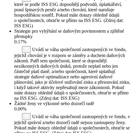
které se podle ISS ESG dopouštějí podvodů, úplatkářství,
praní špinavých peněz a/nebo chování, které narušuje
hospodářskou soutěž. Pokud máte dotazy ohledně údajů
o společnostech, obraťte se přímo na ISS ESG. (Zdroj dat:
ISS ESG)
Strategie pro vyhýbání se daňovým povinnostem a zjištěné
přestupky
0.17%
Uvádí se váha společností zastoupených ve fondu,
jejichž chování je v rozporu se záměry a duchem daňových
zákonů. Patří sem společnosti, které se dopouštějí
nezákonných daňových úniků, protože neplatí nebo jen
částečně platí daně, a/nebo společnosti, které uplatňují
strategie daňové optimalizace nebo agresivní daňové
plánování, jako je účelové snižování zisku a přesouvání zisku,
i když takové aktivity nepřesahují meze zákonnosti. Pokud
máte dotazy ohledně údajů o společnostech, obraťte se přímo
na ISS ESG. (Zdroj dat: ISS ESG)
Žádné ženy ve výkonné nebo dozorčí radě
0.00%
Uvádí se váha společností zastoupených ve fondu, v
jejichž správní a/nebo dozorčí radě nejsou zastoupeny ženy.
Pokud máte dotazy ohledně údajů o společnostech, obraťte se