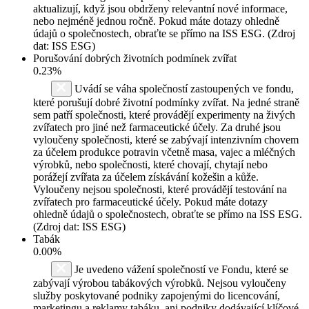
aktualizují, když jsou obdrženy relevantní nové informace,
nebo nejméně jednou ročně. Pokud máte dotazy ohledně
údajů o společnostech, obraťte se přímo na ISS ESG. (Zdroj
dat: ISS ESG)
Porušování dobrých životních podmínek zvířat
0.23%
Uvádí se váha společností zastoupených ve fondu,
které porušují dobré životní podmínky zvířat. Na jedné straně
sem patří společnosti, které provádějí experimenty na živých
zvířatech pro jiné než farmaceutické účely. Za druhé jsou
vyloučeny společnosti, které se zabývají intenzivním chovem
za účelem produkce potravin včetně masa, vajec a mléčných
výrobků, nebo společnosti, které chovají, chytají nebo
porážejí zvířata za účelem získávání kožešin a kůže.
Vyloučeny nejsou společnosti, které provádějí testování na
zvířatech pro farmaceutické účely. Pokud máte dotazy
ohledně údajů o společnostech, obraťte se přímo na ISS ESG.
(Zdroj dat: ISS ESG)
Tabák
0.00%
Je uvedeno vážení společností ve Fondu, které se
zabývají výrobou tabákových výrobků. Nejsou vyloučeny
služby poskytované podniky zapojenými do licencování,
marketingu a reklamy tabáku, ani podniky dodávající klíčové