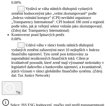
0.00%
Vydává se váha státních dluhopisů vydaných
zeměmi hodnocenými jako „velmi zkorumpované“ podle
„Indexu vnímání korupce“ (CPI) nevládní organizace
„Transparency International“. CPI hodnotí 180 zemí a regionů
podle toho, jak je veřejný sektor vnímán jako zkorumpovaný.
(Zdroj dat: Transparency International)
Kontroverze praní špinavých peněz
0.00%
Udává váhu v rámci fondu státních dluhopisů
vydaných zeměmi zařazenými mezi 10 nejlepších v Indexu
finančního tajemství. Tyto země jsou kritizovány za
napomáhání nezákonných finančních toků. Cílem je
kvalitativně posoudit, které země mají významné nedostatky v
legislativě daňového a bankovního tajemství, a kvantitativně,
jejich význam v rámci globálního finančního systému. (Zdroj
dat: Tax Justice Network)
Tip
Sekce: ISS ESG hodnocení, značky und profil transparentnosti