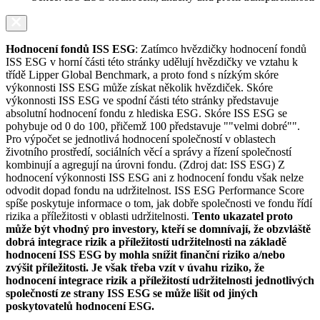
Hodnocení fondů ISS ESG
: Zatímco hvězdičky hodnocení fondů
ISS ESG v horní části této stránky udělují hvězdičky ve vztahu k
třídě Lipper Global Benchmark, a proto fond s nízkým skóre
výkonnosti ISS ESG může získat několik hvězdiček. Skóre
výkonnosti ISS ESG ve spodní části této stránky představuje
absolutní hodnocení fondu z hlediska ESG. Skóre ISS ESG se
pohybuje od 0 do 100, přičemž 100 představuje ""velmi dobré"".
Pro výpočet se jednotlivá hodnocení společností v oblastech
životního prostředí, sociálních věcí a správy a řízení společností
kombinují a agregují na úrovni fondu. (Zdroj dat: ISS ESG) Z
hodnocení výkonnosti ISS ESG ani z hodnocení fondu však nelze
odvodit dopad fondu na udržitelnost. ISS ESG Performance Score
spíše poskytuje informace o tom, jak dobře společnosti ve fondu řídí
rizika a příležitosti v oblasti udržitelnosti.
Tento ukazatel proto
může být vhodný pro investory, kteří se domnívají, že obzvláště
dobrá integrace rizik a příležitostí udržitelnosti na základě
hodnocení ISS ESG by mohla snížit finanční riziko a/nebo
zvýšit příležitosti. Je však třeba vzít v úvahu riziko, že
hodnocení integrace rizik a příležitostí udržitelnosti jednotlivých
společností ze strany ISS ESG se může lišit od jiných
poskytovatelů hodnocení ESG.