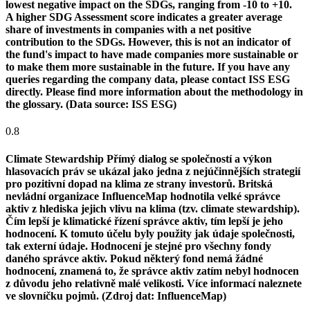
lowest negative impact on the SDGs, ranging from -10 to +10.
A higher SDG Assessment score indicates a greater average
share of investments in companies with a net positive
contribution to the SDGs. However, this is not an indicator of
the fund's impact to have made companies more sustainable or
to make them more sustainable in the future. If you have any
queries regarding the company data, please contact ISS ESG
directly. Please find more information about the methodology in
the glossary. (Data source: ISS ESG)
0.8
Climate Stewardship
Přímý dialog se společností a výkon
hlasovacích práv se ukázal jako jedna z nejúčinnějších strategií
pro pozitivní dopad na klima ze strany investorů. Britská
nevládní organizace InfluenceMap hodnotila velké správce
aktiv z hlediska jejich vlivu na klima (tzv. climate stewardship).
Čím lepší je klimatické řízení správce aktiv, tím lepší je jeho
hodnocení. K tomuto účelu byly použity jak údaje společnosti,
tak externí údaje. Hodnocení je stejné pro všechny fondy
daného správce aktiv. Pokud některý fond nemá žádné
hodnocení, znamená to, že správce aktiv zatím nebyl hodnocen
z důvodu jeho relativně malé velikosti. Více informací naleznete
ve slovníčku pojmů. (Zdroj dat: InfluenceMap)