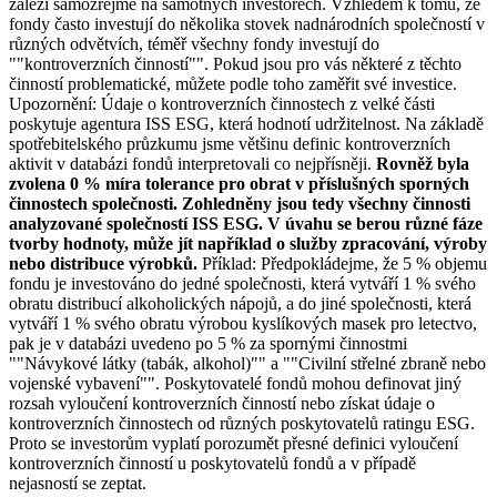
záleží samozřejmě na samotných investorech. Vzhledem k tomu, že
fondy často investují do několika stovek nadnárodních společností v
různých odvětvích, téměř všechny fondy investují do
""kontroverzních činností"". Pokud jsou pro vás některé z těchto
činností problematické, můžete podle toho zaměřit své investice.
Upozornění: Údaje o kontroverzních činnostech z velké části
poskytuje agentura ISS ESG, která hodnotí udržitelnost. Na základě
spotřebitelského průzkumu jsme většinu definic kontroverzních
aktivit v databázi fondů interpretovali co nejpřísněji.
Rovněž byla
zvolena 0 % míra tolerance pro obrat v příslušných sporných
činnostech společnosti. Zohledněny jsou tedy všechny činnosti
analyzované společností ISS ESG. V úvahu se berou různé fáze
tvorby hodnoty, může jít například o služby zpracování, výroby
nebo distribuce výrobků.
Příklad: Předpokládejme, že 5 % objemu
fondu je investováno do jedné společnosti, která vytváří 1 % svého
obratu distribucí alkoholických nápojů, a do jiné společnosti, která
vytváří 1 % svého obratu výrobou kyslíkových masek pro letectvo,
pak je v databázi uvedeno po 5 % za spornými činnostmi
""Návykové látky (tabák, alkohol)"" a ""Civilní střelné zbraně nebo
vojenské vybavení"". Poskytovatelé fondů mohou definovat jiný
rozsah vyloučení kontroverzních činností nebo získat údaje o
kontroverzních činnostech od různých poskytovatelů ratingu ESG.
Proto se investorům vyplatí porozumět přesné definici vyloučení
kontroverzních činností u poskytovatelů fondů a v případě
nejasností se zeptat.