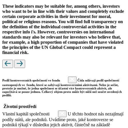
These indicators may be suitable for, among others, investors
who want to be in line with their values and completely exclude
certain corporate activities in their investment for moral,
political or religious reasons. You will find full transparency on
the definition of the individual controversial activities in the
respective info i's. However, controversies on international
standards may also be relevant for investors who believe that,
for example, a high proportion of companies that have violated
the principles of the UN Global Compact could represent a
financial risk.
Podíl kontroverzních společností ve fondu
Čísla udávají podíl společností
zastoupených ve fondu, které se zabývají kontroverzními aktivitami. Nelze je sečíst,
protože je možné, že jedna společnost se účastní více kontroverzních aktivit, ale
započítává se pouze jednou. Celkový objem proto může být nižší než součet uvedených
podílů.
Životní prostředí
Vlastní kapitál společnosti
U těchto hodnot nás nezajímají
podíly států, ale podniků. Uvádíme proto, jaké kontroverze se
podniků týkají v důsledku jejich aktivit, částečně na základě