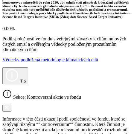
kompenzovat nejpozději do roku 2050, aby splnila svůj příspěvek k dosažení pařížských
klimatických cílů – omezení globálního oteplování na 1,5 °C. Účinnost těchto závazků
závisí na tom, zda jsou průběžné cíle důvěryhodné, vědecky podložené a transparentní.
Zde použitá metodologie pro vědecky podložené klimatické cíle byla vyvinuta iniciativou
Science Based Targets Initiative (SBTi). (Zdroj dat: Science Based Target Initiative)
0.00%
Podíl společností ve fondu s veřejnými závazky k cílům nulových
čistých emisí a ověřeným vědecky podloženým prozatímním
klimatickým cílům.
Vědecky podložená metodologie klimatických cílů
Tip
Sekce: Kontroverzní akcie ve fondu
Informace v této části ukazují podíl společností ve fondu, které se
zabývají různými ""kontroverzními"" činnostmi. Která činnost je
skutečně kontroverzní a zda je relevantní pro investiční rozhodnutí,