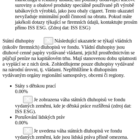
suroviny a obalové produkty speciálně používané při výrobě
tabákových výrobků, jako jsou obaly cigaret. Tento ukazatel
nevyžaduje minimální podíl činností na obratu. Pokud máte
jakékoli dotazy týkající se firemních údajů, kontaktujte prosím
přímo ISS ESG. (Zdroj dat: ISS ESG)
Státní dluhopisy
Následující ukazatele se týkají vládních
(nikoliv firemních) dluhopisů ve fondu. Vládní dluhopisy jsou
dluhové cenné papíry vydávané vládami, jejichž prostřednictvím se
půjčují peníze na kapitálovém trhu. Mají stanovenou dobu splatnosti
a vyplácí se z nich úrok. Zohledňujeme pouze dluhopisy vydávané
na národní úrovni, tj. vládami. Nepřihlížíme k dluhopisům
vydávaným orgány regionální samosprávy, obcemi či regiony.
Státy s dětskou prací
0.00%
Je zobrazena váha státních dluhopisů ve fondu
vydaných zeměmi, kde je dětská práce rozšířená (zdroj dat:
ISS ESG).
Porušování lidských práv
0.00%
Je uvedena váha státních dluhopisů ve fondu
vydaných zeměmi, kde jsou lidská práva přísně omezena.