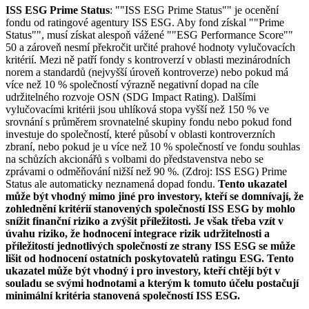
ISS ESG Prime Status
: ""ISS ESG Prime Status"" je ocenění
fondu od ratingové agentury ISS ESG. Aby fond získal ""Prime
Status"", musí získat alespoň vážené ""ESG Performance Score""
50 a zároveň nesmí překročit určité prahové hodnoty vylučovacích
kritérií. Mezi ně patří fondy s kontroverzí v oblasti mezinárodních
norem a standardů (nejvyšší úroveň kontroverze) nebo pokud má
více než 10 % společností výrazně negativní dopad na cíle
udržitelného rozvoje OSN (SDG Impact Rating). Dalšími
vylučovacími kritérii jsou uhlíková stopa vyšší než 150 % ve
srovnání s průměrem srovnatelné skupiny fondu nebo pokud fond
investuje do společností, které působí v oblasti kontroverzních
zbraní, nebo pokud je u více než 10 % společností ve fondu souhlas
na schůzích akcionářů s volbami do představenstva nebo se
zprávami o odměňování nižší než 90 %. (Zdroj: ISS ESG) Prime
Status ale automaticky neznamená dopad fondu.
Tento ukazatel
může být vhodný mimo jiné pro investory, kteří se domnívají, že
zohlednění kritérií stanovených společností ISS ESG by mohlo
snížit finanční riziko a zvýšit příležitosti. Je však třeba vzít v
úvahu riziko, že hodnocení integrace rizik udržitelnosti a
příležitostí jednotlivých společností ze strany ISS ESG se může
lišit od hodnocení ostatních poskytovatelů ratingu ESG. Tento
ukazatel může být vhodný i pro investory, kteří chtějí být v
souladu se svými hodnotami a kterým k tomuto účelu postačují
minimální kritéria stanovená společností ISS ESG.