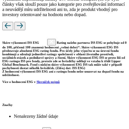
články však slouží pouze jako kategorie pro zveřejňování informací
a neuvádějí míru udržitelnosti ani to, zda je produkt vhodný pro
investory orientované na hodnotu nebo dopad.
Skóre výkonnosti ISS ESG
Rating našeho partnera ISS ESG se pohybuje od 0
do 100, přičemž 100 znamená hodnocení „velmi dobrý“. Skóre výkonnosti ESG ISS
představuje absolutní ESG rating fondu. Pro účely jeho výpočtu se na úrovni fondu
kombinují a sdružují jednotlivé ratingy společností v oblasti životního prostředí,
sociálních otázek a podnikové správy a řízení. Skóre výkonnosti ESG ISS se proto liší od
ESG ratingu ISS pro fondy, protože zde se hvězdičky udělují ve vztahu k třídě Lipper
Global Benchmark. Fond s nízkým skóre výkonnosti ESG ISS tak může také v případě
pochybností dostat několik hvězdiček. (Zdroj dat: ISS ESG)
Z hodnocení výkonnosti ISS ESG ani z ratingu fondu nelze usuzovat na dopad fondu na
udržitelnost.
Více o hodnocení ESG v
Slovníček pojmů
Značky
Nenalezeny žádné údaje