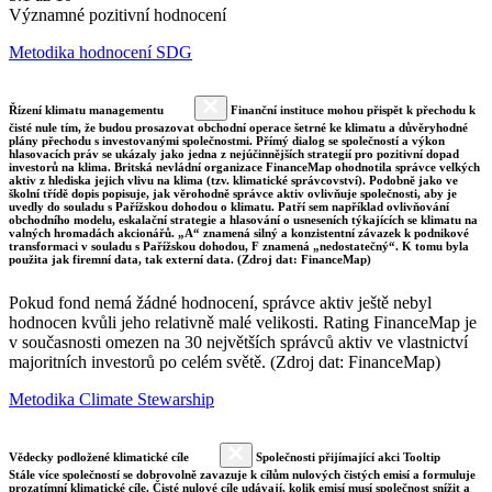
Významné pozitivní hodnocení
Metodika hodnocení SDG
Řízení klimatu managementu
Finanční instituce mohou přispět k přechodu k
čisté nule tím, že budou prosazovat obchodní operace šetrné ke klimatu a důvěryhodné
plány přechodu s investovanými společnostmi. Přímý dialog se společností a výkon
hlasovacích práv se ukázaly jako jedna z nejúčinnějších strategií pro pozitivní dopad
investorů na klima. Britská nevládní organizace FinanceMap ohodnotila správce velkých
aktiv z hlediska jejich vlivu na klima (tzv. klimatické správcovství). Podobně jako ve
školní třídě dopis popisuje, jak věrohodně správce aktiv ovlivňuje společnosti, aby je
uvedly do souladu s Pařížskou dohodou o klimatu. Patří sem například ovlivňování
obchodního modelu, eskalační strategie a hlasování o usneseních týkajících se klimatu na
valných hromadách akcionářů. „A“ znamená silný a konzistentní závazek k podnikové
transformaci v souladu s Pařížskou dohodou, F znamená „nedostatečný“. K tomu byla
použita jak firemní data, tak externí data. (Zdroj dat: FinanceMap)
Pokud fond nemá žádné hodnocení, správce aktiv ještě nebyl
hodnocen kvůli jeho relativně malé velikosti. Rating FinanceMap je
v současnosti omezen na 30 největších správců aktiv ve vlastnictví
majoritních investorů po celém světě. (Zdroj dat: FinanceMap)
Metodika Climate Stewarship
Vědecky podložené klimatické cíle
Společnosti přijímající akci Tooltip
Stále více společností se dobrovolně zavazuje k cílům nulových čistých emisí a formuluje
prozatímní klimatické cíle. Čisté nulové cíle udávají, kolik emisí musí společnost snížit a