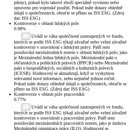
piloty), pokud bylo takové zboží speciálně vyvinuto nebo
upraveno pro vojenské použití. Pokud máte dotazy ohledně
údajů o společnostech, obraťte se přímo na ISS ESG. (Zdroj
dat: ISS ESG)
Kontroverze v oblasti lidských práv
0.98%
Uvádí se váha společností zastoupených ve fondu,
kterých se podle ISS ESG týkají závažné nebo velmi závažné
kontroverze v souvislosti s lidskými právy. Patří sem
porušování mezinárodních norem v oblasti lidských práv, jako
je Mezinárodní listina lidských práv, Mezinárodní pakt o
občanských a politických právech (IPPCR) nebo Mezinárodní
pakt o hospodářských, sociálních a kulturních právech
(ICESR). Hodnocení se aktualizují, když se vyskytnou
relevantní nové informace, nebo nejméně jednou ročně.
Pokud máte dotazy ohledně údajů o společnostech, obraťte se
přímo na ISS ESG. (Zdroj dat: ISS ESG)
Kontroverze v oblasti práv pracovníků
0.77%
Uvádí se váha společností zastoupených ve fondu,
kterých se podle ISS ESG týkají závažné nebo velmi závažné
kontroverze v souvislosti s pracovními právy. Patří sem
porušování mezinárodních pracovních norem, jako je úmluva
Mezinárodní organizace práce (ILO). Hodnocení se