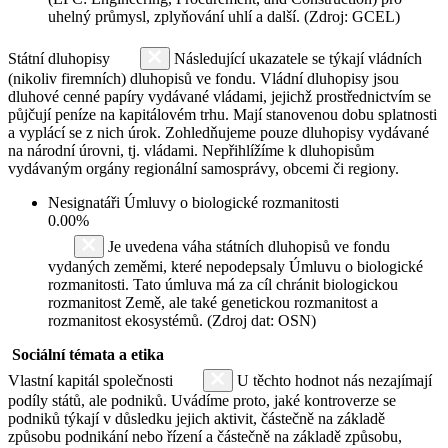
uhelný průmysl, zplyňování uhlí a další. (Zdroj: GCEL)
Státní dluhopisy
Následující ukazatele se týkají vládních
(nikoliv firemních) dluhopisů ve fondu. Vládní dluhopisy jsou
dluhové cenné papíry vydávané vládami, jejichž prostřednictvím se
půjčují peníze na kapitálovém trhu. Mají stanovenou dobu splatnosti
a vyplácí se z nich úrok. Zohledňujeme pouze dluhopisy vydávané
na národní úrovni, tj. vládami. Nepřihlížíme k dluhopisům
vydávaným orgány regionální samosprávy, obcemi či regiony.
Nesignatáři Úmluvy o biologické rozmanitosti
0.00%
Je uvedena váha státních dluhopisů ve fondu
vydaných zeměmi, které nepodepsaly Úmluvu o biologické
rozmanitosti. Tato úmluva má za cíl chránit biologickou
rozmanitost Země, ale také genetickou rozmanitost a
rozmanitost ekosystémů. (Zdroj dat: OSN)
Sociální témata a etika
Vlastní kapitál společnosti
U těchto hodnot nás nezajímají
podíly států, ale podniků. Uvádíme proto, jaké kontroverze se
podniků týkají v důsledku jejich aktivit, částečně na základě
způsobu podnikání nebo řízení a částečně na základě způsobu,