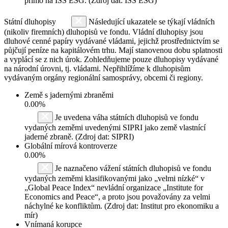
přímo na ISS ESG. (Zdroj dat: ISS ESG)
Státní dluhopisy
Následující ukazatele se týkají vládních
(nikoliv firemních) dluhopisů ve fondu. Vládní dluhopisy jsou
dluhové cenné papíry vydávané vládami, jejichž prostřednictvím se
půjčují peníze na kapitálovém trhu. Mají stanovenou dobu splatnosti
a vyplácí se z nich úrok. Zohledňujeme pouze dluhopisy vydávané
na národní úrovni, tj. vládami. Nepřihlížíme k dluhopisům
vydávaným orgány regionální samosprávy, obcemi či regiony.
Země s jadernými zbraněmi
0.00%
Je uvedena váha státních dluhopisů ve fondu
vydaných zeměmi uvedenými SIPRI jako země vlastnící
jaderné zbraně. (Zdroj dat: SIPRI)
Globální mírová kontroverze
0.00%
Je naznačeno vážení státních dluhopisů ve fondu
vydaných zeměmi klasifikovanými jako „velmi nízké“ v
„Global Peace Index“ nevládní organizace „Institute for
Economics and Peace“, a proto jsou považovány za velmi
náchylné ke konfliktům. (Zdroj dat: Institut pro ekonomiku a
mír)
Vnímaná korupce