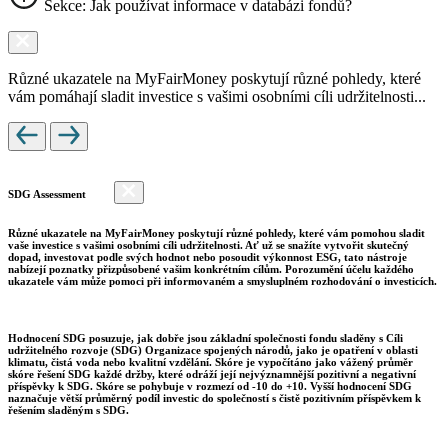
Sekce: Jak používat informace v databázi fondů?
Různé ukazatele na MyFairMoney poskytují různé pohledy, které
vám pomáhají sladit investice s vašimi osobními cíli udržitelnosti...
SDG Assessment
Různé ukazatele na MyFairMoney poskytují různé pohledy, které vám pomohou sladit
vaše investice s vašimi osobními cíli udržitelnosti. Ať už se snažíte vytvořit skutečný
dopad, investovat podle svých hodnot nebo posoudit výkonnost ESG, tato nástroje
nabízejí poznatky přizpůsobené vašim konkrétním cílům. Porozumění účelu každého
ukazatele vám může pomoci při informovaném a smysluplném rozhodování o investicích.
Hodnocení SDG posuzuje, jak dobře jsou základní společnosti fondu sladěny s Cíli
udržitelného rozvoje (SDG) Organizace spojených národů, jako je opatření v oblasti
klimatu, čistá voda nebo kvalitní vzdělání. Skóre je vypočítáno jako vážený průměr
skóre řešení SDG každé držby, které odráží její nejvýznamnější pozitivní a negativní
příspěvky k SDG. Skóre se pohybuje v rozmezí od -10 do +10. Vyšší hodnocení SDG
naznačuje větší průměrný podíl investic do společností s čistě pozitivním příspěvkem k
řešením sladěným s SDG.