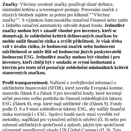
Značky
: Všechny uvedené značky používají různé definice,
minimální kritéria a screeningové postupy. Porovnání značek z
různých hledisek najdete za polem pro kliknutí ""Všechny
značky"". S výjimkou francouzského označení Finansol nelze zatím
z žádného označení automaticky odvodit dopad fondu.
Jednotlivé
značky mohou být v zásadě vhodné pro investory, kteří se
domnívají, že zohlednění kritérií definovaných značkou by
mohlo snížit finanční rizika a zvýšit příležitosti. Je však třeba
vzít v úvahu riziko, že hodnocení značek nebo hodnocení
udržitelnosti se může lišit od hodnocení jiných poskytovatelů
hodnocení ESG. Jednotlivé značky mohou být vhodné i pro
investory, kteří chtějí být v souladu se svými hodnotami a
kterým pro tento účel postačuje zohlednění minimálních kritérií
stanovených značkou.
Profil transparentnosti
: Nařízení o zveřejňování informací o
udržitelném financování (SFDR), které zavedla Evropská komise,
stanovilo článek 8 a článek 9 pro investiční fondy, které investují
určité procento svého portfolia do činností zohledňujících faktory
ESG (článek 8), resp. které mají udržitelné cíle (článek 9). Fondy
podle čl. 8 a 9 musí zohledňovat faktory ESG, aby snížily finanční
rizika související s ESG. Správci fondů navíc musí vysvětlit své
metodiky, například pro vyloučení určitých odvětví (čl. 8) nebo pro
zahrnutí udržitelných společností a způsob, jakým tyto společnosti
významně nepoškozují zásady UN Global Compact (čl. 9). Tyto