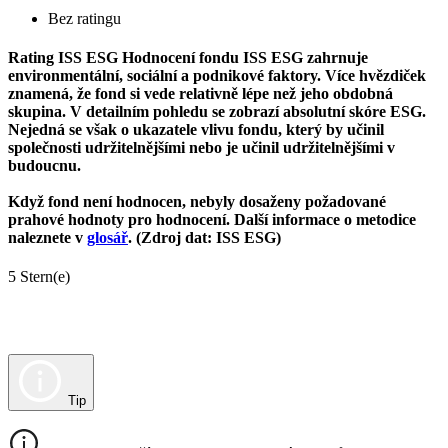
Bez ratingu
Rating ISS ESG
Hodnocení fondu ISS ESG zahrnuje
environmentální, sociální a podnikové faktory. Více hvězdiček
znamená, že fond si vede relativně lépe než jeho obdobná
skupina. V detailním pohledu se zobrazí absolutní skóre ESG.
Nejedná se však o ukazatele vlivu fondu, který by učinil
společnosti udržitelnějšími nebo je učinil udržitelnějšími v
budoucnu.
Když fond není hodnocen, nebyly dosaženy požadované
prahové hodnoty pro hodnocení. Další informace o metodice
naleznete v
glosář
. (Zdroj dat: ISS ESG)
5 Stern(e)
Tip