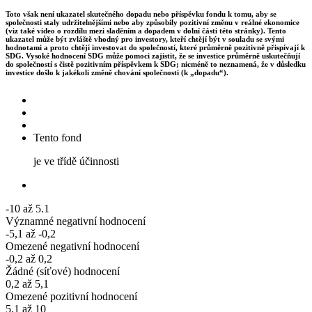
Toto však není ukazatel skutečného dopadu nebo příspěvku fondu k tomu, aby se
společnosti staly udržitelnějšími nebo aby způsobily pozitivní změnu v reálné ekonomice
(viz také video o rozdílu mezi sladěním a dopadem v dolní části této stránky). Tento
ukazatel může být zvláště vhodný pro investory, kteří chtějí být v souladu se svými
hodnotami a proto chtějí investovat do společností, které průměrně pozitivně přispívají k
SDG. Vysoké hodnocení SDG může pomoci zajistit, že se investice průměrně uskutečňují
do společností s čistě pozitivním příspěvkem k SDG; nicméně to neznamená, že v důsledku
investice došlo k jakékoli změně chování společnosti (k „dopadu“).
Tento fond
je ve třídě účinnosti
-10 až 5.1
Významné negativní hodnocení
-5,1 až -0,2
Omezené negativní hodnocení
-0,2 až 0,2
Žádné (síťové) hodnocení
0,2 až 5,1
Omezené pozitivní hodnocení
5.1 až 10