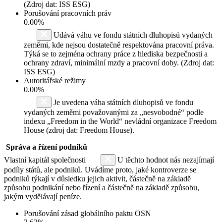
(Zdroj dat: ISS ESG)
Porušování pracovních práv
0.00%
Udává váhu ve fondu státních dluhopisů vydaných
zeměmi, kde nejsou dostatečně respektována pracovní práva.
Týká se to zejména ochrany práce z hlediska bezpečnosti a
ochrany zdraví, minimální mzdy a pracovní doby. (Zdroj dat:
ISS ESG)
Autoritářské režimy
0.00%
Je uvedena váha státních dluhopisů ve fondu
vydaných zeměmi považovanými za „nesvobodné“ podle
indexu „Freedom in the World“ nevládní organizace Freedom
House (zdroj dat: Freedom House).
Správa a řízení podniků
Vlastní kapitál společnosti
U těchto hodnot nás nezajímají
podíly států, ale podniků. Uvádíme proto, jaké kontroverze se
podniků týkají v důsledku jejich aktivit, částečně na základě
způsobu podnikání nebo řízení a částečně na základě způsobu,
jakým vydělávají peníze.
Porušování zásad globálního paktu OSN