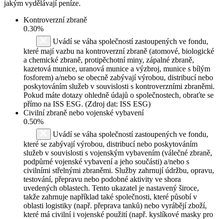
jakým vydělávají peníze.
Kontroverzní zbraně
0.30%
Uvádí se váha společností zastoupených ve fondu,
které mají vazbu na kontroverzní zbraně (atomové, biologické
a chemické zbraně, protipěchotní miny, zápalné zbraně,
kazetová munice, uranová munice a výzbroj, munice s bílým
fosforem) a/nebo se obecně zabývají výrobou, distribucí nebo
poskytováním služeb v souvislosti s kontroverzními zbraněmi.
Pokud máte dotazy ohledně údajů o společnostech, obraťte se
přímo na ISS ESG. (Zdroj dat: ISS ESG)
Civilní zbraně nebo vojenské vybavení
0.50%
Uvádí se váha společností zastoupených ve fondu,
které se zabývají výrobou, distribucí nebo poskytováním
služeb v souvislosti s vojenským vybavením (válečné zbraně,
podpůrné vojenské vybavení a jeho součásti) a/nebo s
civilními střelnými zbraněmi. Služby zahrnují údržbu, opravu,
testování, přepravu nebo podobné aktivity ve shora
uvedených oblastech. Tento ukazatel je nastavený široce,
takže zahrnuje například také společnosti, které působí v
oblasti logistiky (např. přeprava tanků) nebo vyrábějí zboží,
které má civilní i vojenské použití (např. kyslíkové masky pro