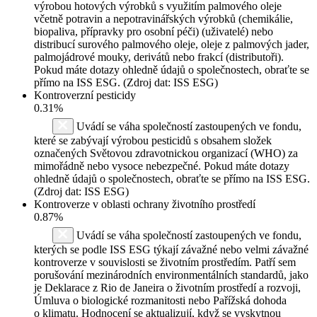
výrobou hotových výrobků s využitím palmového oleje
včetně potravin a nepotravinářských výrobků (chemikálie,
biopaliva, přípravky pro osobní péči) (uživatelé) nebo
distribucí surového palmového oleje, oleje z palmových jader,
palmojádrové mouky, derivátů nebo frakcí (distributoři).
Pokud máte dotazy ohledně údajů o společnostech, obraťte se
přímo na ISS ESG. (Zdroj dat: ISS ESG)
Kontroverzní pesticidy
0.31%
Uvádí se váha společností zastoupených ve fondu,
které se zabývají výrobou pesticidů s obsahem složek
označených Světovou zdravotnickou organizací (WHO) za
mimořádně nebo vysoce nebezpečné. Pokud máte dotazy
ohledně údajů o společnostech, obraťte se přímo na ISS ESG.
(Zdroj dat: ISS ESG)
Kontroverze v oblasti ochrany životního prostředí
0.87%
Uvádí se váha společností zastoupených ve fondu,
kterých se podle ISS ESG týkají závažné nebo velmi závažné
kontroverze v souvislosti se životním prostředím. Patří sem
porušování mezinárodních environmentálních standardů, jako
je Deklarace z Rio de Janeira o životním prostředí a rozvoji,
Úmluva o biologické rozmanitosti nebo Pařížská dohoda
o klimatu. Hodnocení se aktualizují, když se vyskytnou