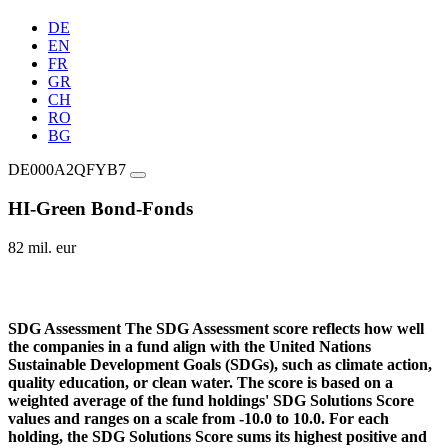
DE
EN
FR
GR
CH
RO
BG
DE000A2QFYB7
HI-Green Bond-Fonds
82 mil. eur
SDG Assessment
The SDG Assessment score reflects how well
the companies in a fund align with the United Nations
Sustainable Development Goals (SDGs), such as climate action,
quality education, or clean water. The score is based on a
weighted average of the fund holdings' SDG Solutions Score
values and ranges on a scale from -10.0 to 10.0. For each
holding, the SDG Solutions Score sums its highest positive and