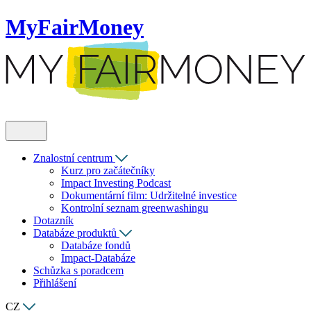
MyFairMoney
Znalostní centrum
Kurz pro začátečníky
Impact Investing Podcast
Dokumentární film: Udržitelné investice
Kontrolní seznam greenwashingu
Dotazník
Databáze produktů
Databáze fondů
Impact-Databáze
Schůzka s poradcem
Přihlášení
CZ