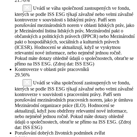
21.76%
Uvádí se váha společností zastoupených ve fondu,
kterých se podle ISS ESG týkají závažné nebo velmi závažné
kontroverze v souvislosti s lidskými právy. Patří sem
porušování mezinárodních norem v oblasti lidských práv, jako
je Mezinárodní listina lidských práv, Mezinárodní pakt o
občanských a politických právech (IPPCR) nebo Mezinárodní
pakt o hospodářských, sociálních a kulturních právech
(ICESR). Hodnocení se aktualizují, když se vyskytnou
relevantní nové informace, nebo nejméně jednou ročně.
Pokud máte dotazy ohledně údajů o společnostech, obraťte se
přímo na ISS ESG. (Zdroj dat: ISS ESG)
Kontroverze v oblasti práv pracovníků
29.56%
Uvádí se váha společností zastoupených ve fondu,
kterých se podle ISS ESG týkají závažné nebo velmi závažné
kontroverze v souvislosti s pracovními právy. Patří sem
porušování mezinárodních pracovních norem, jako je úmluva
Mezinárodní organizace práce (ILO). Hodnocení se
aktualizují, když jsou obdrženy relevantní nové informace,
nebo nejméně jednou ročně. Pokud máte dotazy ohledně
údajů o společnostech, obraťte se přímo na ISS ESG. (Zdroj
dat: ISS ESG)
Porušování dobrých životních podmínek zvířat