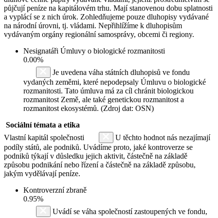
půjčují peníze na kapitálovém trhu. Mají stanovenou dobu splatnosti
a vyplácí se z nich úrok. Zohledňujeme pouze dluhopisy vydávané
na národní úrovni, tj. vládami. Nepřihlížíme k dluhopisům
vydávaným orgány regionální samosprávy, obcemi či regiony.
Nesignatáři Úmluvy o biologické rozmanitosti
0.00%
Je uvedena váha státních dluhopisů ve fondu
vydaných zeměmi, které nepodepsaly Úmluvu o biologické
rozmanitosti. Tato úmluva má za cíl chránit biologickou
rozmanitost Země, ale také genetickou rozmanitost a
rozmanitost ekosystémů. (Zdroj dat: OSN)
Sociální témata a etika
Vlastní kapitál společnosti
U těchto hodnot nás nezajímají
podíly států, ale podniků. Uvádíme proto, jaké kontroverze se
podniků týkají v důsledku jejich aktivit, částečně na základě
způsobu podnikání nebo řízení a částečně na základě způsobu,
jakým vydělávají peníze.
Kontroverzní zbraně
0.95%
Uvádí se váha společností zastoupených ve fondu,