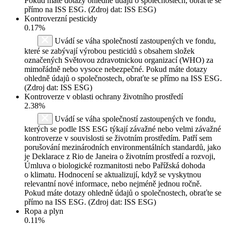
Pokud máte dotazy ohledně údajů o společnostech, obraťte se
přímo na ISS ESG. (Zdroj dat: ISS ESG)
Kontroverzní pesticidy
0.17%
Uvádí se váha společností zastoupených ve fondu,
které se zabývají výrobou pesticidů s obsahem složek
označených Světovou zdravotnickou organizací (WHO) za
mimořádně nebo vysoce nebezpečné. Pokud máte dotazy
ohledně údajů o společnostech, obraťte se přímo na ISS ESG.
(Zdroj dat: ISS ESG)
Kontroverze v oblasti ochrany životního prostředí
2.38%
Uvádí se váha společností zastoupených ve fondu,
kterých se podle ISS ESG týkají závažné nebo velmi závažné
kontroverze v souvislosti se životním prostředím. Patří sem
porušování mezinárodních environmentálních standardů, jako
je Deklarace z Rio de Janeira o životním prostředí a rozvoji,
Úmluva o biologické rozmanitosti nebo Pařížská dohoda
o klimatu. Hodnocení se aktualizují, když se vyskytnou
relevantní nové informace, nebo nejméně jednou ročně.
Pokud máte dotazy ohledně údajů o společnostech, obraťte se
přímo na ISS ESG. (Zdroj dat: ISS ESG)
Ropa a plyn
0.11%