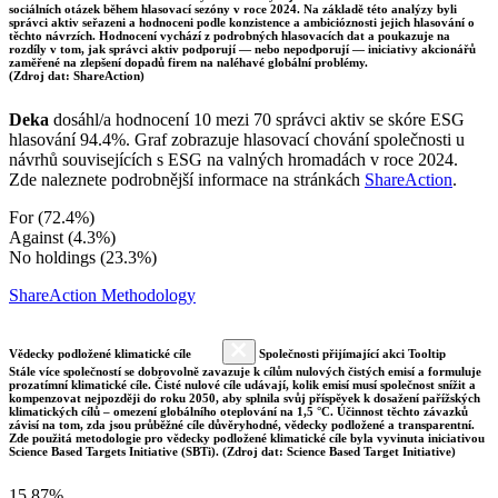
sociálních otázek během hlasovací sezóny v roce 2024. Na základě této analýzy byli
správci aktiv seřazeni a hodnoceni podle konzistence a ambicióznosti jejich hlasování o
těchto návrzích. Hodnocení vychází z podrobných hlasovacích dat a poukazuje na
rozdíly v tom, jak správci aktiv podporují — nebo nepodporují — iniciativy akcionářů
zaměřené na zlepšení dopadů firem na naléhavé globální problémy.
(Zdroj dat: ShareAction)
Deka
dosáhl/a hodnocení 10 mezi 70 správci aktiv se skóre ESG
hlasování 94.4%. Graf zobrazuje hlasovací chování společnosti u
návrhů souvisejících s ESG na valných hromadách v roce 2024.
Zde naleznete podrobnější informace na stránkách
ShareAction
.
For (72.4%)
Against (4.3%)
No holdings (23.3%)
ShareAction Methodology
Vědecky podložené klimatické cíle
Společnosti přijímající akci Tooltip
Stále více společností se dobrovolně zavazuje k cílům nulových čistých emisí a formuluje
prozatímní klimatické cíle. Čisté nulové cíle udávají, kolik emisí musí společnost snížit a
kompenzovat nejpozději do roku 2050, aby splnila svůj příspěvek k dosažení pařížských
klimatických cílů – omezení globálního oteplování na 1,5 °C. Účinnost těchto závazků
závisí na tom, zda jsou průběžné cíle důvěryhodné, vědecky podložené a transparentní.
Zde použitá metodologie pro vědecky podložené klimatické cíle byla vyvinuta iniciativou
Science Based Targets Initiative (SBTi). (Zdroj dat: Science Based Target Initiative)
15.87%