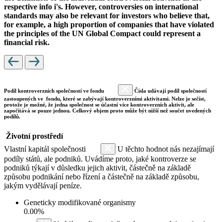
respective info i's. However, controversies on international
standards may also be relevant for investors who believe that,
for example, a high proportion of companies that have violated
the principles of the UN Global Compact could represent a
financial risk.
Podíl kontroverzních společností ve fondu
Čísla udávají podíl společností
zastoupených ve fondu, které se zabývají kontroverzními aktivitami. Nelze je sečíst,
protože je možné, že jedna společnost se účastní více kontroverzních aktivit, ale
započítává se pouze jednou. Celkový objem proto může být nižší než součet uvedených
podílů.
Životní prostředí
Vlastní kapitál společnosti
U těchto hodnot nás nezajímají
podíly států, ale podniků. Uvádíme proto, jaké kontroverze se
podniků týkají v důsledku jejich aktivit, částečně na základě
způsobu podnikání nebo řízení a částečně na základě způsobu,
jakým vydělávají peníze.
Geneticky modifikované organismy
0.00%