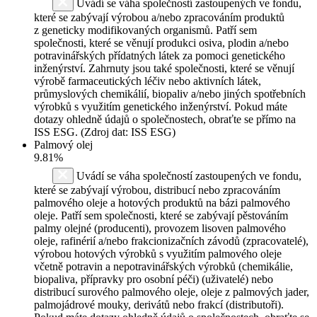
Uvádí se váha společností zastoupených ve fondu,
které se zabývají výrobou a/nebo zpracováním produktů
z geneticky modifikovaných organismů. Patří sem
společnosti, které se věnují produkci osiva, plodin a/nebo
potravinářských přídatných látek za pomoci genetického
inženýrství. Zahrnuty jsou také společnosti, které se věnují
výrobě farmaceutických léčiv nebo aktivních látek,
průmyslových chemikálií, biopaliv a/nebo jiných spotřebních
výrobků s využitím genetického inženýrství. Pokud máte
dotazy ohledně údajů o společnostech, obraťte se přímo na
ISS ESG. (Zdroj dat: ISS ESG)
Palmový olej
9.81%
Uvádí se váha společností zastoupených ve fondu,
které se zabývají výrobou, distribucí nebo zpracováním
palmového oleje a hotových produktů na bázi palmového
oleje. Patří sem společnosti, které se zabývají pěstováním
palmy olejné (producenti), provozem lisoven palmového
oleje, rafinérií a/nebo frakcionizačních závodů (zpracovatelé),
výrobou hotových výrobků s využitím palmového oleje
včetně potravin a nepotravinářských výrobků (chemikálie,
biopaliva, přípravky pro osobní péči) (uživatelé) nebo
distribucí surového palmového oleje, oleje z palmových jader,
palmojádrové mouky, derivátů nebo frakcí (distributoři).