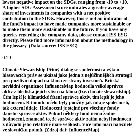
lowest negative impact on the SDGs, ranging from -10 to +10.
A higher SDG Assessment score indicates a greater average
share of investments in companies with a net positive
contribution to the SDGs. However, this is not an indicator of
the fund's impact to have made companies more sustainable or
to make them more sustainable in the future. If you have any
queries regarding the company data, please contact ISS ESG
directly. Please find more information about the methodology in
the glossary. (Data source: ISS ESG)
0.59
Climate Stewardship
Přímý dialog se společností a výkon
hlasovacích práv se ukázal jako jedna z nejúčinnějších strategií
pro pozitivní dopad na klima ze strany investorů. Britská
nevládní organizace InfluenceMap hodnotila velké správce
aktiv z hlediska jejich vlivu na klima (tzv. climate stewardship).
Čím lepší je klimatické řízení správce aktiv, tím lepší je jeho
hodnocení. K tomuto účelu byly použity jak údaje společnosti,
tak externí údaje. Hodnocení je stejné pro všechny fondy
daného správce aktiv. Pokud některý fond nemá žádné
hodnocení, znamená to, že správce aktiv zatím nebyl hodnocen
z důvodu jeho relativně malé velikosti. Více informací naleznete
ve slovníčku pojmů. (Zdroj dat: InfluenceMap)