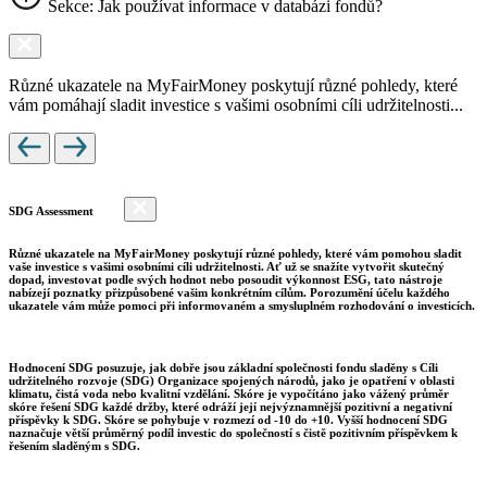
Sekce: Jak používat informace v databázi fondů?
Různé ukazatele na MyFairMoney poskytují různé pohledy, které
vám pomáhají sladit investice s vašimi osobními cíli udržitelnosti...
SDG Assessment
Různé ukazatele na MyFairMoney poskytují různé pohledy, které vám pomohou sladit
vaše investice s vašimi osobními cíli udržitelnosti. Ať už se snažíte vytvořit skutečný
dopad, investovat podle svých hodnot nebo posoudit výkonnost ESG, tato nástroje
nabízejí poznatky přizpůsobené vašim konkrétním cílům. Porozumění účelu každého
ukazatele vám může pomoci při informovaném a smysluplném rozhodování o investicích.
Hodnocení SDG posuzuje, jak dobře jsou základní společnosti fondu sladěny s Cíli
udržitelného rozvoje (SDG) Organizace spojených národů, jako je opatření v oblasti
klimatu, čistá voda nebo kvalitní vzdělání. Skóre je vypočítáno jako vážený průměr
skóre řešení SDG každé držby, které odráží její nejvýznamnější pozitivní a negativní
příspěvky k SDG. Skóre se pohybuje v rozmezí od -10 do +10. Vyšší hodnocení SDG
naznačuje větší průměrný podíl investic do společností s čistě pozitivním příspěvkem k
řešením sladěným s SDG.