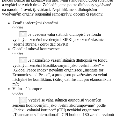
půjčují peníze na kapitálovém trhu. Mají stanovenou dobu splatnosti
a vyplácí se z nich úrok. Zohledňujeme pouze dluhopisy vydávané
na národní úrovni, tj. vládami. Nepřihlížíme k dluhopisům
vydávaným orgány regionální samosprávy, obcemi či regiony.
Země s jadernými zbraněmi
0.00%
Je uvedena váha státních dluhopisů ve fondu
vydaných zeměmi uvedenými SIPRI jako země vlastnící
jaderné zbraně. (Zdroj dat: SIPRI)
Globální mírová kontroverze
0.00%
Je naznačeno vážení státních dluhopisů ve fondu
vydaných zeměmi klasifikovanými jako „velmi nízké“ v
„Global Peace Index“ nevládní organizace „Institute for
Economics and Peace“, a proto jsou považovány za velmi
náchylné ke konfliktům. (Zdroj dat: Institut pro ekonomiku a
mír)
Vnímaná korupce
0.00%
Vydává se váha státních dluhopisů vydaných
zeměmi hodnocenými jako „velmi zkorumpované“ podle
„Indexu vnímání korupce“ (CPI) nevládní organizace
„Transparency International“. CPI hodnotí 180 zemí a regionů