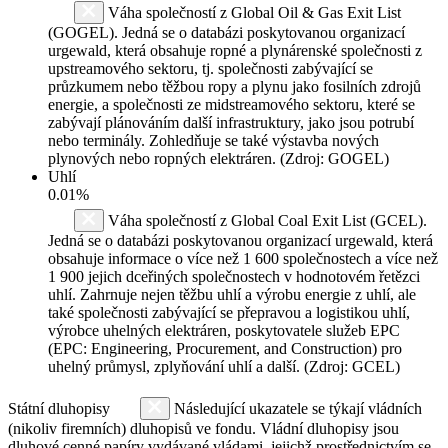
Váha společností z Global Oil & Gas Exit List
(GOGEL). Jedná se o databázi poskytovanou organizací
urgewald, která obsahuje ropné a plynárenské společnosti z
upstreamového sektoru, tj. společnosti zabývající se
průzkumem nebo těžbou ropy a plynu jako fosilních zdrojů
energie, a společnosti ze midstreamového sektoru, které se
zabývají plánováním další infrastruktury, jako jsou potrubí
nebo terminály. Zohledňuje se také výstavba nových
plynových nebo ropných elektráren. (Zdroj: GOGEL)
Uhlí
0.01%
Váha společností z Global Coal Exit List (GCEL).
Jedná se o databázi poskytovanou organizací urgewald, která
obsahuje informace o více než 1 600 společnostech a více než
1 900 jejich dceřiných společnostech v hodnotovém řetězci
uhlí. Zahrnuje nejen těžbu uhlí a výrobu energie z uhlí, ale
také společnosti zabývající se přepravou a logistikou uhlí,
výrobce uhelných elektráren, poskytovatele služeb EPC
(EPC: Engineering, Procurement, and Construction) pro
uhelný průmysl, zplyňování uhlí a další. (Zdroj: GCEL)
Státní dluhopisy
Následující ukazatele se týkají vládních
(nikoliv firemních) dluhopisů ve fondu. Vládní dluhopisy jsou
dluhové cenné papíry vydávané vládami, jejichž prostřednictvím se