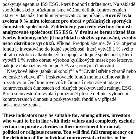
poskytuje agentura ISS ESG, která hodnotí udržitelnost. Na základě
spotřebitelského průzkumu jsme většinu definic kontroverzních
aktivit v databázi fondů interpretovali co nejpřísněji.
Rovněž byla
zvolena 0 % míra tolerance pro obrat v příslušných sporných
činnostech společnosti. Zohledněny jsou tedy všechny činnosti
analyzované společností ISS ESG. V úvahu se berou různé fáze
tvorby hodnoty, může jít například o služby zpracování, výroby
nebo distribuce výrobků.
Příklad: Předpokládejme, že 5 % objemu
fondu je investováno do jedné společnosti, která vytváří 1 % svého
obratu distribucí alkoholických nápojů, a do jiné společnosti, která
vytváří 1 % svého obratu výrobou kyslíkových masek pro letectvo,
pak je v databázi uvedeno po 5 % za spornými činnostmi
""Návykové látky (tabák, alkohol)"" a ""Civilní střelné zbraně nebo
vojenské vybavení"". Poskytovatelé fondů mohou definovat jiný
rozsah vyloučení kontroverzních činností nebo získat údaje o
kontroverzních činnostech od různých poskytovatelů ratingu ESG.
Proto se investorům vyplatí porozumět přesné definici vyloučení
kontroverzních činností u poskytovatelů fondů a v případě
nejasností se zeptat.
These indicators may be suitable for, among others, investors
who want to be in line with their values and completely exclude
certain corporate activities in their investment for moral,
political or religious reasons. You will find full transparency on
the definition of the individual controversial activities in the