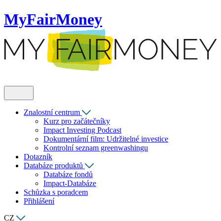
MyFairMoney
Znalostní centrum
Kurz pro začátečníky
Impact Investing Podcast
Dokumentární film: Udržitelné investice
Kontrolní seznam greenwashingu
Dotazník
Databáze produktů
Databáze fondů
Impact-Databáze
Schůzka s poradcem
Přihlášení
CZ