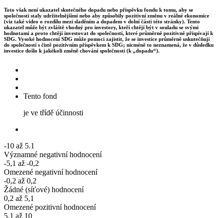
Toto však není ukazatel skutečného dopadu nebo příspěvku fondu k tomu, aby se
společnosti staly udržitelnějšími nebo aby způsobily pozitivní změnu v reálné ekonomice
(viz také video o rozdílu mezi sladěním a dopadem v dolní části této stránky). Tento
ukazatel může být zvláště vhodný pro investory, kteří chtějí být v souladu se svými
hodnotami a proto chtějí investovat do společností, které průměrně pozitivně přispívají k
SDG. Vysoké hodnocení SDG může pomoci zajistit, že se investice průměrně uskutečňují
do společností s čistě pozitivním příspěvkem k SDG; nicméně to neznamená, že v důsledku
investice došlo k jakékoli změně chování společnosti (k „dopadu“).
Tento fond
je ve třídě účinnosti
-10 až 5.1
Významné negativní hodnocení
-5,1 až -0,2
Omezené negativní hodnocení
-0,2 až 0,2
Žádné (síťové) hodnocení
0,2 až 5,1
Omezené pozitivní hodnocení
5.1 až 10