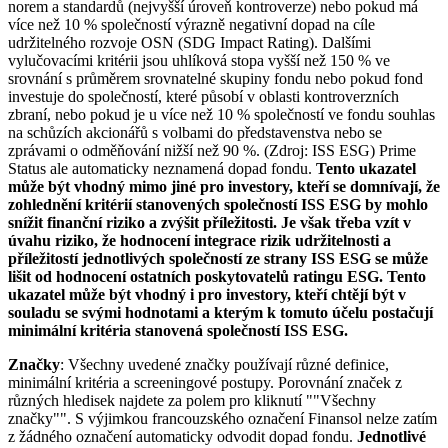
norem a standardů (nejvyšší úroveň kontroverze) nebo pokud má
více než 10 % společností výrazně negativní dopad na cíle
udržitelného rozvoje OSN (SDG Impact Rating). Dalšími
vylučovacími kritérii jsou uhlíková stopa vyšší než 150 % ve
srovnání s průměrem srovnatelné skupiny fondu nebo pokud fond
investuje do společností, které působí v oblasti kontroverzních
zbraní, nebo pokud je u více než 10 % společností ve fondu souhlas
na schůzích akcionářů s volbami do představenstva nebo se
zprávami o odměňování nižší než 90 %. (Zdroj: ISS ESG) Prime
Status ale automaticky neznamená dopad fondu.
Tento ukazatel
může být vhodný mimo jiné pro investory, kteří se domnívají, že
zohlednění kritérií stanovených společností ISS ESG by mohlo
snížit finanční riziko a zvýšit příležitosti. Je však třeba vzít v
úvahu riziko, že hodnocení integrace rizik udržitelnosti a
příležitostí jednotlivých společností ze strany ISS ESG se může
lišit od hodnocení ostatních poskytovatelů ratingu ESG. Tento
ukazatel může být vhodný i pro investory, kteří chtějí být v
souladu se svými hodnotami a kterým k tomuto účelu postačují
minimální kritéria stanovená společností ISS ESG.
Značky
: Všechny uvedené značky používají různé definice,
minimální kritéria a screeningové postupy. Porovnání značek z
různých hledisek najdete za polem pro kliknutí ""Všechny
značky"". S výjimkou francouzského označení Finansol nelze zatím
z žádného označení automaticky odvodit dopad fondu.
Jednotlivé