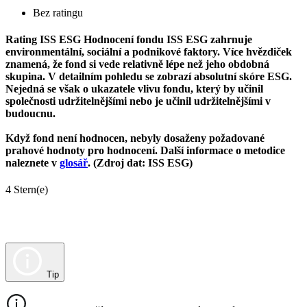
Bez ratingu
Rating ISS ESG
Hodnocení fondu ISS ESG zahrnuje
environmentální, sociální a podnikové faktory. Více hvězdiček
znamená, že fond si vede relativně lépe než jeho obdobná
skupina. V detailním pohledu se zobrazí absolutní skóre ESG.
Nejedná se však o ukazatele vlivu fondu, který by učinil
společnosti udržitelnějšími nebo je učinil udržitelnějšími v
budoucnu.
Když fond není hodnocen, nebyly dosaženy požadované
prahové hodnoty pro hodnocení. Další informace o metodice
naleznete v
glosář
. (Zdroj dat: ISS ESG)
4 Stern(e)
Tip