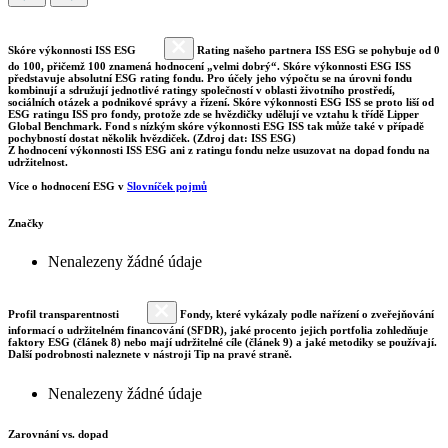
Skóre výkonnosti ISS ESG
Rating našeho partnera ISS ESG se pohybuje od 0
do 100, přičemž 100 znamená hodnocení „velmi dobrý“. Skóre výkonnosti ESG ISS
představuje absolutní ESG rating fondu. Pro účely jeho výpočtu se na úrovni fondu
kombinují a sdružují jednotlivé ratingy společností v oblasti životního prostředí,
sociálních otázek a podnikové správy a řízení. Skóre výkonnosti ESG ISS se proto liší od
ESG ratingu ISS pro fondy, protože zde se hvězdičky udělují ve vztahu k třídě Lipper
Global Benchmark. Fond s nízkým skóre výkonnosti ESG ISS tak může také v případě
pochybností dostat několik hvězdiček. (Zdroj dat: ISS ESG)
Z hodnocení výkonnosti ISS ESG ani z ratingu fondu nelze usuzovat na dopad fondu na
udržitelnost.
Více o hodnocení ESG v
Slovníček pojmů
Značky
Nenalezeny žádné údaje
Profil transparentnosti
Fondy, které vykázaly podle nařízení o zveřejňování
informací o udržitelném financování (SFDR), jaké procento jejich portfolia zohledňuje
faktory ESG (článek 8) nebo mají udržitelné cíle (článek 9) a jaké metodiky se používají.
Další podrobnosti naleznete v nástroji Tip na pravé straně.
Nenalezeny žádné údaje
Zarovnání vs. dopad