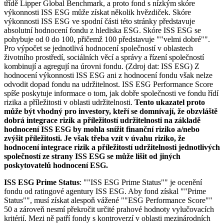
třídě Lipper Global Benchmark, a proto fond s nízkým skóre
výkonnosti ISS ESG může získat několik hvězdiček. Skóre
výkonnosti ISS ESG ve spodní části této stránky představuje
absolutní hodnocení fondu z hlediska ESG. Skóre ISS ESG se
pohybuje od 0 do 100, přičemž 100 představuje ""velmi dobré"".
Pro výpočet se jednotlivá hodnocení společností v oblastech
životního prostředí, sociálních věcí a správy a řízení společností
kombinují a agregují na úrovni fondu. (Zdroj dat: ISS ESG) Z
hodnocení výkonnosti ISS ESG ani z hodnocení fondu však nelze
odvodit dopad fondu na udržitelnost. ISS ESG Performance Score
spíše poskytuje informace o tom, jak dobře společnosti ve fondu řídí
rizika a příležitosti v oblasti udržitelnosti.
Tento ukazatel proto
může být vhodný pro investory, kteří se domnívají, že obzvláště
dobrá integrace rizik a příležitostí udržitelnosti na základě
hodnocení ISS ESG by mohla snížit finanční riziko a/nebo
zvýšit příležitosti. Je však třeba vzít v úvahu riziko, že
hodnocení integrace rizik a příležitostí udržitelnosti jednotlivých
společností ze strany ISS ESG se může lišit od jiných
poskytovatelů hodnocení ESG.
ISS ESG Prime Status
: ""ISS ESG Prime Status"" je ocenění
fondu od ratingové agentury ISS ESG. Aby fond získal ""Prime
Status"", musí získat alespoň vážené ""ESG Performance Score""
50 a zároveň nesmí překročit určité prahové hodnoty vylučovacích
kritérií. Mezi ně patří fondy s kontroverzí v oblasti mezinárodních