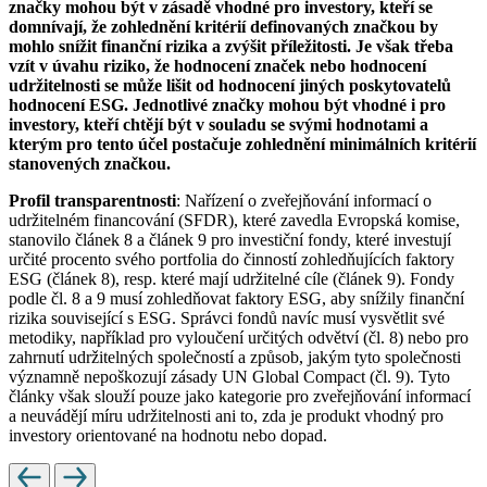
značky mohou být v zásadě vhodné pro investory, kteří se
domnívají, že zohlednění kritérií definovaných značkou by
mohlo snížit finanční rizika a zvýšit příležitosti. Je však třeba
vzít v úvahu riziko, že hodnocení značek nebo hodnocení
udržitelnosti se může lišit od hodnocení jiných poskytovatelů
hodnocení ESG. Jednotlivé značky mohou být vhodné i pro
investory, kteří chtějí být v souladu se svými hodnotami a
kterým pro tento účel postačuje zohlednění minimálních kritérií
stanovených značkou.
Profil transparentnosti
: Nařízení o zveřejňování informací o
udržitelném financování (SFDR), které zavedla Evropská komise,
stanovilo článek 8 a článek 9 pro investiční fondy, které investují
určité procento svého portfolia do činností zohledňujících faktory
ESG (článek 8), resp. které mají udržitelné cíle (článek 9). Fondy
podle čl. 8 a 9 musí zohledňovat faktory ESG, aby snížily finanční
rizika související s ESG. Správci fondů navíc musí vysvětlit své
metodiky, například pro vyloučení určitých odvětví (čl. 8) nebo pro
zahrnutí udržitelných společností a způsob, jakým tyto společnosti
významně nepoškozují zásady UN Global Compact (čl. 9). Tyto
články však slouží pouze jako kategorie pro zveřejňování informací
a neuvádějí míru udržitelnosti ani to, zda je produkt vhodný pro
investory orientované na hodnotu nebo dopad.