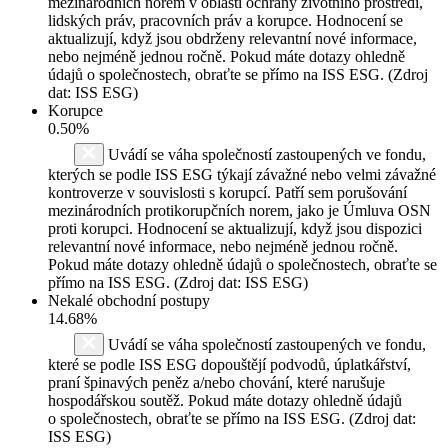
mezinárodních norem v oblasti ochrany životního prostředí,
lidských práv, pracovních práv a korupce. Hodnocení se
aktualizují, když jsou obdrženy relevantní nové informace,
nebo nejméně jednou ročně. Pokud máte dotazy ohledně
údajů o společnostech, obraťte se přímo na ISS ESG. (Zdroj
dat: ISS ESG)
Korupce
0.50%
Uvádí se váha společností zastoupených ve fondu,
kterých se podle ISS ESG týkají závažné nebo velmi závažné
kontroverze v souvislosti s korupcí. Patří sem porušování
mezinárodních protikorupčních norem, jako je Úmluva OSN
proti korupci. Hodnocení se aktualizují, když jsou dispozici
relevantní nové informace, nebo nejméně jednou ročně.
Pokud máte dotazy ohledně údajů o společnostech, obraťte se
přímo na ISS ESG. (Zdroj dat: ISS ESG)
Nekalé obchodní postupy
14.68%
Uvádí se váha společností zastoupených ve fondu,
které se podle ISS ESG dopouštějí podvodů, úplatkářství,
praní špinavých peněz a/nebo chování, které narušuje
hospodářskou soutěž. Pokud máte dotazy ohledně údajů
o společnostech, obraťte se přímo na ISS ESG. (Zdroj dat:
ISS ESG)