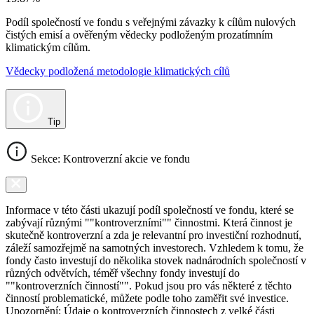
Podíl společností ve fondu s veřejnými závazky k cílům nulových
čistých emisí a ověřeným vědecky podloženým prozatímním
klimatickým cílům.
Vědecky podložená metodologie klimatických cílů
Tip
Sekce: Kontroverzní akcie ve fondu
Informace v této části ukazují podíl společností ve fondu, které se
zabývají různými ""kontroverzními"" činnostmi. Která činnost je
skutečně kontroverzní a zda je relevantní pro investiční rozhodnutí,
záleží samozřejmě na samotných investorech. Vzhledem k tomu, že
fondy často investují do několika stovek nadnárodních společností v
různých odvětvích, téměř všechny fondy investují do
""kontroverzních činností"". Pokud jsou pro vás některé z těchto
činností problematické, můžete podle toho zaměřit své investice.
Upozornění: Údaje o kontroverzních činnostech z velké části