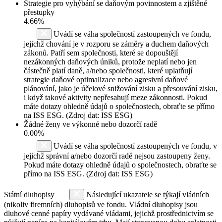
Strategie pro vyhýbání se daňovým povinnostem a zjištěné
přestupky
4.66%
Uvádí se váha společností zastoupených ve fondu,
jejichž chování je v rozporu se záměry a duchem daňových
zákonů. Patří sem společnosti, které se dopouštějí
nezákonných daňových úniků, protože neplatí nebo jen
částečně platí daně, a/nebo společnosti, které uplatňují
strategie daňové optimalizace nebo agresivní daňové
plánování, jako je účelové snižování zisku a přesouvání zisku,
i když takové aktivity nepřesahují meze zákonnosti. Pokud
máte dotazy ohledně údajů o společnostech, obraťte se přímo
na ISS ESG. (Zdroj dat: ISS ESG)
Žádné ženy ve výkonné nebo dozorčí radě
0.00%
Uvádí se váha společností zastoupených ve fondu, v
jejichž správní a/nebo dozorčí radě nejsou zastoupeny ženy.
Pokud máte dotazy ohledně údajů o společnostech, obraťte se
přímo na ISS ESG. (Zdroj dat: ISS ESG)
Státní dluhopisy
Následující ukazatele se týkají vládních
(nikoliv firemních) dluhopisů ve fondu. Vládní dluhopisy jsou
dluhové cenné papíry vydávané vládami, jejichž prostřednictvím se