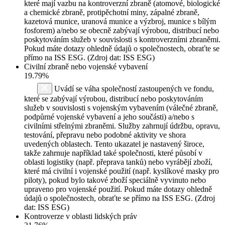
které mají vazbu na kontroverzní zbraně (atomové, biologické
a chemické zbraně, protipěchotní miny, zápalné zbraně,
kazetová munice, uranová munice a výzbroj, munice s bílým
fosforem) a/nebo se obecně zabývají výrobou, distribucí nebo
poskytováním služeb v souvislosti s kontroverzními zbraněmi.
Pokud máte dotazy ohledně údajů o společnostech, obraťte se
přímo na ISS ESG. (Zdroj dat: ISS ESG)
Civilní zbraně nebo vojenské vybavení
19.79%
Uvádí se váha společností zastoupených ve fondu,
které se zabývají výrobou, distribucí nebo poskytováním
služeb v souvislosti s vojenským vybavením (válečné zbraně,
podpůrné vojenské vybavení a jeho součásti) a/nebo s
civilními střelnými zbraněmi. Služby zahrnují údržbu, opravu,
testování, přepravu nebo podobné aktivity ve shora
uvedených oblastech. Tento ukazatel je nastavený široce,
takže zahrnuje například také společnosti, které působí v
oblasti logistiky (např. přeprava tanků) nebo vyrábějí zboží,
které má civilní i vojenské použití (např. kyslíkové masky pro
piloty), pokud bylo takové zboží speciálně vyvinuto nebo
upraveno pro vojenské použití. Pokud máte dotazy ohledně
údajů o společnostech, obraťte se přímo na ISS ESG. (Zdroj
dat: ISS ESG)
Kontroverze v oblasti lidských práv