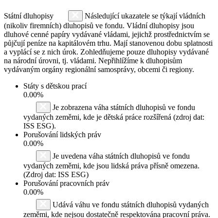
Státní dluhopisy
Následující ukazatele se týkají vládních
(nikoliv firemních) dluhopisů ve fondu. Vládní dluhopisy jsou
dluhové cenné papíry vydávané vládami, jejichž prostřednictvím se
půjčují peníze na kapitálovém trhu. Mají stanovenou dobu splatnosti
a vyplácí se z nich úrok. Zohledňujeme pouze dluhopisy vydávané
na národní úrovni, tj. vládami. Nepřihlížíme k dluhopisům
vydávaným orgány regionální samosprávy, obcemi či regiony.
Státy s dětskou prací
0.00%
Je zobrazena váha státních dluhopisů ve fondu
vydaných zeměmi, kde je dětská práce rozšířená (zdroj dat:
ISS ESG).
Porušování lidských práv
0.00%
Je uvedena váha státních dluhopisů ve fondu
vydaných zeměmi, kde jsou lidská práva přísně omezena.
(Zdroj dat: ISS ESG)
Porušování pracovních práv
0.00%
Udává váhu ve fondu státních dluhopisů vydaných
zeměmi, kde nejsou dostatečně respektována pracovní práva.