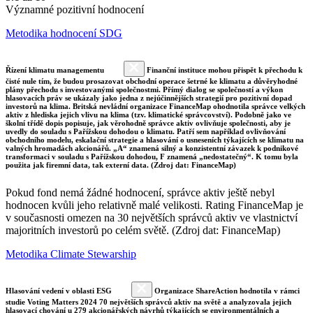
Významné pozitivní hodnocení
Metodika hodnocení SDG
Řízení klimatu managementu
Finanční instituce mohou přispět k přechodu k
čisté nule tím, že budou prosazovat obchodní operace šetrné ke klimatu a důvěryhodné
plány přechodu s investovanými společnostmi. Přímý dialog se společností a výkon
hlasovacích práv se ukázaly jako jedna z nejúčinnějších strategií pro pozitivní dopad
investorů na klima. Britská nevládní organizace FinanceMap ohodnotila správce velkých
aktiv z hlediska jejich vlivu na klima (tzv. klimatické správcovství). Podobně jako ve
školní třídě dopis popisuje, jak věrohodně správce aktiv ovlivňuje společnosti, aby je
uvedly do souladu s Pařížskou dohodou o klimatu. Patří sem například ovlivňování
obchodního modelu, eskalační strategie a hlasování o usneseních týkajících se klimatu na
valných hromadách akcionářů. „A“ znamená silný a konzistentní závazek k podnikové
transformaci v souladu s Pařížskou dohodou, F znamená „nedostatečný“. K tomu byla
použita jak firemní data, tak externí data. (Zdroj dat: FinanceMap)
Pokud fond nemá žádné hodnocení, správce aktiv ještě nebyl
hodnocen kvůli jeho relativně malé velikosti. Rating FinanceMap je
v současnosti omezen na 30 největších správců aktiv ve vlastnictví
majoritních investorů po celém světě. (Zdroj dat: FinanceMap)
Metodika Climate Stewarship
Hlasování vedení v oblasti ESG
Organizace ShareAction hodnotila v rámci
studie Voting Matters 2024 70 největších správců aktiv na světě a analyzovala jejich
hlasovací chování u 279 akcionářských návrhů týkajících se environmentálních a