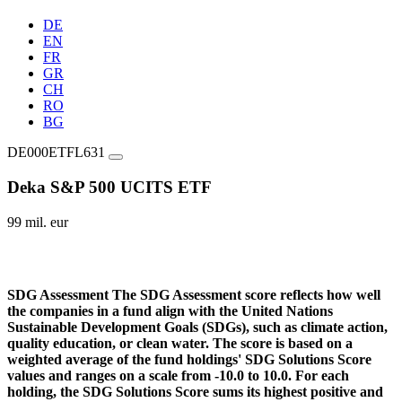
DE
EN
FR
GR
CH
RO
BG
DE000ETFL631
Deka S&P 500 UCITS ETF
99 mil. eur
SDG Assessment
The SDG Assessment score reflects how well
the companies in a fund align with the United Nations
Sustainable Development Goals (SDGs), such as climate action,
quality education, or clean water. The score is based on a
weighted average of the fund holdings' SDG Solutions Score
values and ranges on a scale from -10.0 to 10.0. For each
holding, the SDG Solutions Score sums its highest positive and