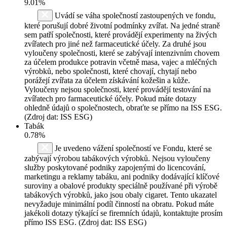
9.01%
Uvádí se váha společností zastoupených ve fondu,
které porušují dobré životní podmínky zvířat. Na jedné straně
sem patří společnosti, které provádějí experimenty na živých
zvířatech pro jiné než farmaceutické účely. Za druhé jsou
vyloučeny společnosti, které se zabývají intenzivním chovem
za účelem produkce potravin včetně masa, vajec a mléčných
výrobků, nebo společnosti, které chovají, chytají nebo
porážejí zvířata za účelem získávání kožešin a kůže.
Vyloučeny nejsou společnosti, které provádějí testování na
zvířatech pro farmaceutické účely. Pokud máte dotazy
ohledně údajů o společnostech, obraťte se přímo na ISS ESG.
(Zdroj dat: ISS ESG)
Tabák
0.78%
Je uvedeno vážení společností ve Fondu, které se
zabývají výrobou tabákových výrobků. Nejsou vyloučeny
služby poskytované podniky zapojenými do licencování,
marketingu a reklamy tabáku, ani podniky dodávající klíčové
suroviny a obalové produkty speciálně používané při výrobě
tabákových výrobků, jako jsou obaly cigaret. Tento ukazatel
nevyžaduje minimální podíl činností na obratu. Pokud máte
jakékoli dotazy týkající se firemních údajů, kontaktujte prosím
přímo ISS ESG. (Zdroj dat: ISS ESG)