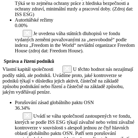
Týká se to zejména ochrany práce z hlediska bezpečnosti a
ochrany zdraví, minimální mzdy a pracovní doby. (Zdroj dat:
ISS ESG)
Autoritářské režimy
0.00%
Je uvedena váha státních dluhopisů ve fondu
vydaných zeměmi považovanými za „nesvobodné“ podle
indexu „Freedom in the World“ nevládní organizace Freedom
House (zdroj dat: Freedom House).
Správa a řízení podniků
Vlastní kapitál společnosti
U těchto hodnot nás nezajímají
podíly států, ale podniků. Uvádíme proto, jaké kontroverze se
podniků týkají v důsledku jejich aktivit, částečně na základě
způsobu podnikání nebo řízení a částečně na základě způsobu,
jakým vydělávají peníze.
Porušování zásad globálního paktu OSN
36.34%
Uvádí se váha společností zastoupených ve fondu,
kterých se podle ISS ESG týkají závažné nebo velmi závažné
kontroverze v souvislosti s alespoň jednou ze čtyř hlavních
oblastí globálního paktu OSN. Patří sem porušování