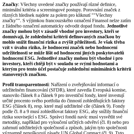
Značky
: Všechny uvedené značky používají různé definice,
minimální kritéria a screeningové postupy. Porovnání značek z
různých hledisek najdete za polem pro kliknutí ""Všechny
značky"". S výjimkou francouzského označení Finansol nelze zatím
z žádného označení automaticky odvodit dopad fondu.
Jednotlivé
značky mohou být v zásadě vhodné pro investory, kteří se
domnívají, že zohlednění kritérií definovaných značkou by
mohlo snížit finanční rizika a zvýšit příležitosti. Je však třeba
vzít v úvahu riziko, že hodnocení značek nebo hodnocení
udržitelnosti se může lišit od hodnocení jiných poskytovatelů
hodnocení ESG. Jednotlivé značky mohou být vhodné i pro
investory, kteří chtějí být v souladu se svými hodnotami a
kterým pro tento účel postačuje zohlednění minimálních kritérií
stanovených značkou.
Profil transparentnosti
: Nařízení o zveřejňování informací o
udržitelném financování (SFDR), které zavedla Evropská komise,
stanovilo článek 8 a článek 9 pro investiční fondy, které investují
určité procento svého portfolia do činností zohledňujících faktory
ESG (článek 8), resp. které mají udržitelné cíle (článek 9). Fondy
podle čl. 8 a 9 musí zohledňovat faktory ESG, aby snížily finanční
rizika související s ESG. Správci fondů navíc musí vysvětlit své
metodiky, například pro vyloučení určitých odvětví (čl. 8) nebo pro
zahrnutí udržitelných společností a způsob, jakým tyto společnosti
významně nepoškozují zásady UN Global Compact (čl. 9). Tyto