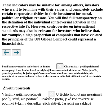
These indicators may be suitable for, among others, investors
who want to be in line with their values and completely exclude
certain corporate activities in their investment for moral,
political or religious reasons. You will find full transparency on
the definition of the individual controversial activities in the
respective info i's. However, controversies on international
standards may also be relevant for investors who believe that,
for example, a high proportion of companies that have violated
the principles of the UN Global Compact could represent a
financial risk.
Podíl kontroverzních společností ve fondu
Čísla udávají podíl společností
zastoupených ve fondu, které se zabývají kontroverzními aktivitami. Nelze je sečíst,
protože je možné, že jedna společnost se účastní více kontroverzních aktivit, ale
započítává se pouze jednou. Celkový objem proto může být nižší než součet uvedených
podílů.
Životní prostředí
Vlastní kapitál společnosti
U těchto hodnot nás nezajímají
podíly států, ale podniků. Uvádíme proto, jaké kontroverze se
podniků týkají v důsledku jejich aktivit, částečně na základě