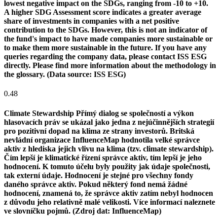
lowest negative impact on the SDGs, ranging from -10 to +10.
A higher SDG Assessment score indicates a greater average
share of investments in companies with a net positive
contribution to the SDGs. However, this is not an indicator of
the fund's impact to have made companies more sustainable or
to make them more sustainable in the future. If you have any
queries regarding the company data, please contact ISS ESG
directly. Please find more information about the methodology in
the glossary. (Data source: ISS ESG)
0.48
Climate Stewardship
Přímý dialog se společností a výkon
hlasovacích práv se ukázal jako jedna z nejúčinnějších strategií
pro pozitivní dopad na klima ze strany investorů. Britská
nevládní organizace InfluenceMap hodnotila velké správce
aktiv z hlediska jejich vlivu na klima (tzv. climate stewardship).
Čím lepší je klimatické řízení správce aktiv, tím lepší je jeho
hodnocení. K tomuto účelu byly použity jak údaje společnosti,
tak externí údaje. Hodnocení je stejné pro všechny fondy
daného správce aktiv. Pokud některý fond nemá žádné
hodnocení, znamená to, že správce aktiv zatím nebyl hodnocen
z důvodu jeho relativně malé velikosti. Více informací naleznete
ve slovníčku pojmů. (Zdroj dat: InfluenceMap)