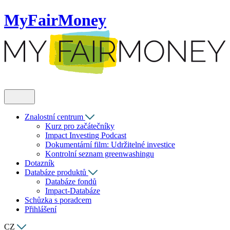
MyFairMoney
Znalostní centrum
Kurz pro začátečníky
Impact Investing Podcast
Dokumentární film: Udržitelné investice
Kontrolní seznam greenwashingu
Dotazník
Databáze produktů
Databáze fondů
Impact-Databáze
Schůzka s poradcem
Přihlášení
CZ