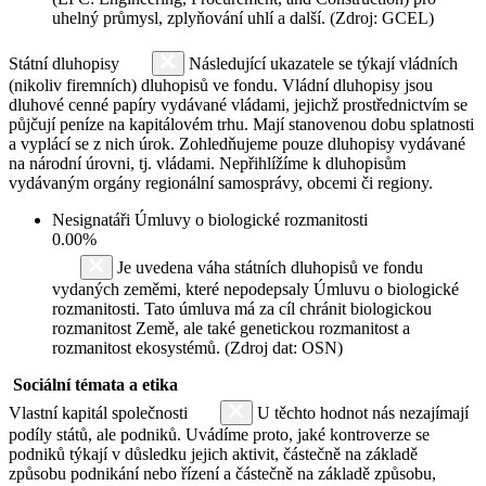
uhelný průmysl, zplyňování uhlí a další. (Zdroj: GCEL)
Státní dluhopisy
Následující ukazatele se týkají vládních
(nikoliv firemních) dluhopisů ve fondu. Vládní dluhopisy jsou
dluhové cenné papíry vydávané vládami, jejichž prostřednictvím se
půjčují peníze na kapitálovém trhu. Mají stanovenou dobu splatnosti
a vyplácí se z nich úrok. Zohledňujeme pouze dluhopisy vydávané
na národní úrovni, tj. vládami. Nepřihlížíme k dluhopisům
vydávaným orgány regionální samosprávy, obcemi či regiony.
Nesignatáři Úmluvy o biologické rozmanitosti
0.00%
Je uvedena váha státních dluhopisů ve fondu
vydaných zeměmi, které nepodepsaly Úmluvu o biologické
rozmanitosti. Tato úmluva má za cíl chránit biologickou
rozmanitost Země, ale také genetickou rozmanitost a
rozmanitost ekosystémů. (Zdroj dat: OSN)
Sociální témata a etika
Vlastní kapitál společnosti
U těchto hodnot nás nezajímají
podíly států, ale podniků. Uvádíme proto, jaké kontroverze se
podniků týkají v důsledku jejich aktivit, částečně na základě
způsobu podnikání nebo řízení a částečně na základě způsobu,