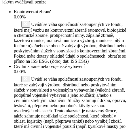
jakým vydělávají peníze.
Kontroverzní zbraně
0.00%
Uvádí se váha společností zastoupených ve fondu,
které mají vazbu na kontroverzní zbraně (atomové, biologické
a chemické zbraně, protipěchotní miny, zápalné zbraně,
kazetová munice, uranová munice a výzbroj, munice s bílým
fosforem) a/nebo se obecně zabývají výrobou, distribucí nebo
poskytováním služeb v souvislosti s kontroverzními zbraněmi.
Pokud máte dotazy ohledně údajů o společnostech, obraťte se
přímo na ISS ESG. (Zdroj dat: ISS ESG)
Civilní zbraně nebo vojenské vybavení
0.00%
Uvádí se váha společností zastoupených ve fondu,
které se zabývají výrobou, distribucí nebo poskytováním
služeb v souvislosti s vojenským vybavením (válečné zbraně,
podpůrné vojenské vybavení a jeho součásti) a/nebo s
civilními střelnými zbraněmi. Služby zahrnují údržbu, opravu,
testování, přepravu nebo podobné aktivity ve shora
uvedených oblastech. Tento ukazatel je nastavený široce,
takže zahrnuje například také společnosti, které působí v
oblasti logistiky (např. přeprava tanků) nebo vyrábějí zboží,
které má civilní i vojenské použití (např. kyslíkové masky pro