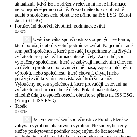
aktualizují, když jsou obdrženy relevantní nové informace,
nebo nejméně jednou ročně. Pokud máte dotazy ohledně
údajů o společnostech, obraťte se přímo na ISS ESG. (Zdroj
dat: ISS ESG)
Porušování dobrých životních podmínek zvířat
0.00%
Uvádí se váha společností zastoupených ve fondu,
které porušují dobré životní podmínky zvířat. Na jedné straně
sem patří společnosti, které provádějí experimenty na živých
zvířatech pro jiné než farmaceutické účely. Za druhé jsou
vyloučeny společnosti, které se zabývají intenzivním chovem
za účelem produkce potravin včetně masa, vajec a mléčných
výrobků, nebo společnosti, které chovají, chytají nebo
porážejí zvířata za účelem získávání kožešin a kůže.
Vyloučeny nejsou společnosti, které provádějí testování na
zvířatech pro farmaceutické účely. Pokud máte dotazy
ohledně údajů o společnostech, obraťte se přímo na ISS ESG.
(Zdroj dat: ISS ESG)
Tabák
0.00%
Je uvedeno vážení společností ve Fondu, které se
zabývají výrobou tabákových výrobků. Nejsou vyloučeny
služby poskytované podniky zapojenými do licencování,
marketingu a reklamy tabáku, ani podniky dodávající klíčové