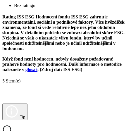
Bez ratingu
Rating ISS ESG
Hodnocení fondu ISS ESG zahrnuje
environmentální, sociální a podnikové faktory. Více hvězdiček
znamená, že fond si vede relativně lépe než jeho obdobná
skupina. V detailním pohledu se zobrazí absolutní skóre ESG.
Nejedná se však o ukazatele vlivu fondu, který by učinil
společnosti udržitelnějšími nebo je učinil udržitelnějšími v
budoucnu.
Když fond není hodnocen, nebyly dosaženy požadované
prahové hodnoty pro hodnocení. Další informace o metodice
naleznete v
glosář
. (Zdroj dat: ISS ESG)
5 Stern(e)
Tip