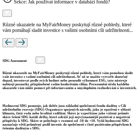
Sekce: Jak používat informace v databázi fondů?
Různé ukazatele na MyFairMoney poskytují různé pohledy, které
vám pomáhají sladit investice s vašimi osobními cíli udržitelnosti...
SDG Assessment
Různé ukazatele na MyFairMoney poskytují různé pohledy, které vám pomohou sladit
vaše investice s vašimi osobními cíli udržitelnosti. Ať už se snažíte vytvořit skutečný
dopad, investovat podle svých hodnot nebo posoudit výkonnost ESG, tato nástroje
nabízejí poznatky přizpůsobené vašim konkrétním cílům. Porozumění účelu každého
ukazatele vám může pomoci při informovaném a smysluplném rozhodování o investicích.
Hodnocení SDG posuzuje, jak dobře jsou základní společnosti fondu sladěny s Cíli
udržitelného rozvoje (SDG) Organizace spojených národů, jako je opatření v oblasti
klimatu, čistá voda nebo kvalitní vzdělání. Skóre je vypočítáno jako vážený průměr
skóre řešení SDG každé držby, které odráží její nejvýznamnější pozitivní a negativní
příspěvky k SDG. Skóre se pohybuje v rozmezí od -10 do +10. Vyšší hodnocení SDG
naznačuje větší průměrný podíl investic do společností s čistě pozitivním příspěvkem k
řešením sladěným s SDG.