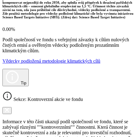
kompenzovat nejpozději do roku 2050, aby splnila svůj příspěvek k dosažení pařížských
klimatických cílů – omezení globálního oteplování na 1,5 °C. Účinnost těchto závazků
závisí na tom, zda jsou průběžné cíle důvěryhodné, vědecky podložené a transparentní.
Zde použitá metodologie pro vědecky podložené klimatické cíle byla vyvinuta iniciativou
Science Based Targets Initiative (SBTi). (Zdroj dat: Science Based Target Initiative)
0.00%
Podíl společností ve fondu s veřejnými závazky k cílům nulových
čistých emisí a ověřeným vědecky podloženým prozatímním
klimatickým cílům.
Vědecky podložená metodologie klimatických cílů
Tip
Sekce: Kontroverzní akcie ve fondu
Informace v této části ukazují podíl společností ve fondu, které se
zabývají různými ""kontroverzními"" činnostmi. Která činnost je
skutečně kontroverzní a zda je relevantní pro investiční rozhodnutí,