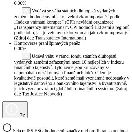
0.00%
Vydává se váha státních dluhopisů vydaných
zeměmi hodnocenými jako „velmi zkorumpované“ podle
„Indexu vnímání korupce“ (CPI) nevládní organizace
„Transparency International“. CPI hodnotí 180 zemí a regionů
podle toho, jak je veřejný sektor vnímán jako zkorumpovaný.
(Zdroj dat: Transparency International)
Kontroverze praní špinavých peněz
0.00%
Udává váhu v rámci fondu státních dluhopisů
vydaných zeměmi zařazenými mezi 10 nejlepších v Indexu
finančního tajemství. Tyto země jsou kritizovány za
napomáhání nezákonných finančních toků. Cílem je
kvalitativně posoudit, které země mají významné nedostatky v
legislativě daňového a bankovního tajemství, a kvantitativně,
jejich význam v rámci globálního finančního systému. (Zdroj
dat: Tax Justice Network)
Tip
Sekce: ISS ESG hodnocení, značky und profil transparentnosti