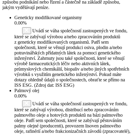
způsobu podnikání nebo řízení a částečně na základě způsobu,
jakým vydělávají peníze.
Geneticky modifikované organismy
0.00%
Uvádí se váha společností zastoupených ve fondu,
které se zabývají výrobou a/nebo zpracováním produktů
z geneticky modifikovaných organismů. Patří sem
společnosti, které se věnují produkci osiva, plodin a/nebo
potravinářských přídatných látek za pomoci genetického
inženýrství. Zahrnuty jsou také společnosti, které se věnují
výrobě farmaceutických léčiv nebo aktivních látek,
průmyslových chemikálií, biopaliv a/nebo jiných spotřebních
výrobků s využitím genetického inženýrství. Pokud máte
dotazy ohledně údajů o společnostech, obraťte se přímo na
ISS ESG. (Zdroj dat: ISS ESG)
Palmový olej
0.00%
Uvádí se váha společností zastoupených ve fondu,
které se zabývají výrobou, distribucí nebo zpracováním
palmového oleje a hotových produktů na bázi palmového
oleje. Patří sem společnosti, které se zabývají pěstováním
palmy olejné (producenti), provozem lisoven palmového
oleje, rafinérií a/nebo frakcionizačních závodů (zpracovatelé),