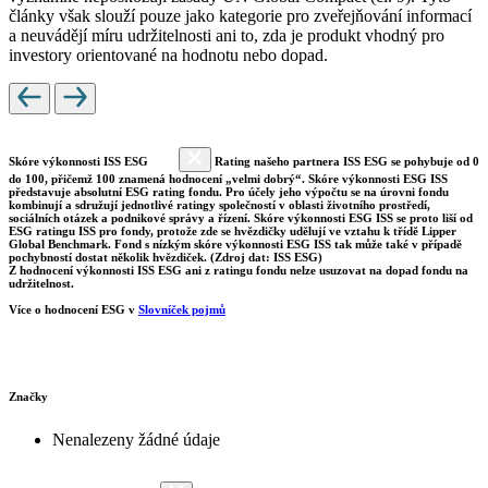
články však slouží pouze jako kategorie pro zveřejňování informací
a neuvádějí míru udržitelnosti ani to, zda je produkt vhodný pro
investory orientované na hodnotu nebo dopad.
Skóre výkonnosti ISS ESG
Rating našeho partnera ISS ESG se pohybuje od 0
do 100, přičemž 100 znamená hodnocení „velmi dobrý“. Skóre výkonnosti ESG ISS
představuje absolutní ESG rating fondu. Pro účely jeho výpočtu se na úrovni fondu
kombinují a sdružují jednotlivé ratingy společností v oblasti životního prostředí,
sociálních otázek a podnikové správy a řízení. Skóre výkonnosti ESG ISS se proto liší od
ESG ratingu ISS pro fondy, protože zde se hvězdičky udělují ve vztahu k třídě Lipper
Global Benchmark. Fond s nízkým skóre výkonnosti ESG ISS tak může také v případě
pochybností dostat několik hvězdiček. (Zdroj dat: ISS ESG)
Z hodnocení výkonnosti ISS ESG ani z ratingu fondu nelze usuzovat na dopad fondu na
udržitelnost.
Více o hodnocení ESG v
Slovníček pojmů
Značky
Nenalezeny žádné údaje