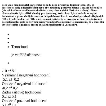
Toto však není ukazatel skutečného dopadu nebo příspěvku fondu k tomu, aby se
společnosti staly udržitelnějšími nebo aby způsobily pozitivní změnu v reálné ekonomice
(viz také video o rozdílu mezi sladěním a dopadem v dolní části této stránky). Tento
ukazatel může být zvláště vhodný pro investory, kteří chtějí být v souladu se svými
hodnotami a proto chtějí investovat do společností, které průměrně pozitivně přispívají k
SDG. Vysoké hodnocení SDG může pomoci zajistit, že se investice průměrně uskutečňují
do společností s čistě pozitivním příspěvkem k SDG; nicméně to neznamená, že v důsledku
investice došlo k jakékoli změně chování společnosti (k „dopadu“).
Tento fond
je ve třídě účinnosti
-10 až 5.1
Významné negativní hodnocení
-5,1 až -0,2
Omezené negativní hodnocení
-0,2 až 0,2
Žádné (síťové) hodnocení
0,2 až 5,1
Omezené pozitivní hodnocení
5.1 až 10