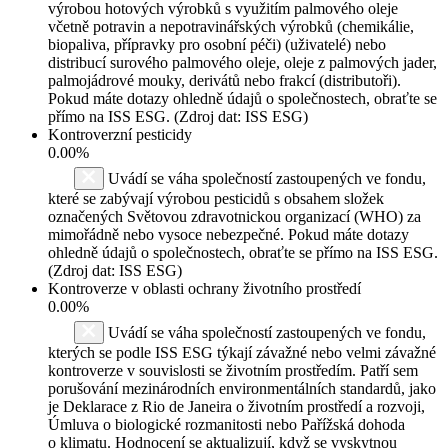
výrobou hotových výrobků s využitím palmového oleje
včetně potravin a nepotravinářských výrobků (chemikálie,
biopaliva, přípravky pro osobní péči) (uživatelé) nebo
distribucí surového palmového oleje, oleje z palmových jader,
palmojádrové mouky, derivátů nebo frakcí (distributoři).
Pokud máte dotazy ohledně údajů o společnostech, obraťte se
přímo na ISS ESG. (Zdroj dat: ISS ESG)
Kontroverzní pesticidy
0.00%
Uvádí se váha společností zastoupených ve fondu,
které se zabývají výrobou pesticidů s obsahem složek
označených Světovou zdravotnickou organizací (WHO) za
mimořádně nebo vysoce nebezpečné. Pokud máte dotazy
ohledně údajů o společnostech, obraťte se přímo na ISS ESG.
(Zdroj dat: ISS ESG)
Kontroverze v oblasti ochrany životního prostředí
0.00%
Uvádí se váha společností zastoupených ve fondu,
kterých se podle ISS ESG týkají závažné nebo velmi závažné
kontroverze v souvislosti se životním prostředím. Patří sem
porušování mezinárodních environmentálních standardů, jako
je Deklarace z Rio de Janeira o životním prostředí a rozvoji,
Úmluva o biologické rozmanitosti nebo Pařížská dohoda
o klimatu. Hodnocení se aktualizují, když se vyskytnou