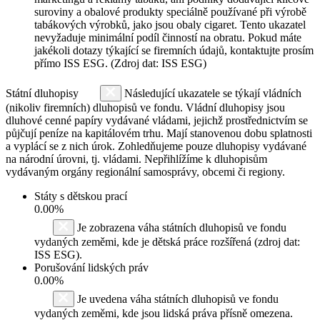
suroviny a obalové produkty speciálně používané při výrobě
tabákových výrobků, jako jsou obaly cigaret. Tento ukazatel
nevyžaduje minimální podíl činností na obratu. Pokud máte
jakékoli dotazy týkající se firemních údajů, kontaktujte prosím
přímo ISS ESG. (Zdroj dat: ISS ESG)
Státní dluhopisy
Následující ukazatele se týkají vládních
(nikoliv firemních) dluhopisů ve fondu. Vládní dluhopisy jsou
dluhové cenné papíry vydávané vládami, jejichž prostřednictvím se
půjčují peníze na kapitálovém trhu. Mají stanovenou dobu splatnosti
a vyplácí se z nich úrok. Zohledňujeme pouze dluhopisy vydávané
na národní úrovni, tj. vládami. Nepřihlížíme k dluhopisům
vydávaným orgány regionální samosprávy, obcemi či regiony.
Státy s dětskou prací
0.00%
Je zobrazena váha státních dluhopisů ve fondu
vydaných zeměmi, kde je dětská práce rozšířená (zdroj dat:
ISS ESG).
Porušování lidských práv
0.00%
Je uvedena váha státních dluhopisů ve fondu
vydaných zeměmi, kde jsou lidská práva přísně omezena.