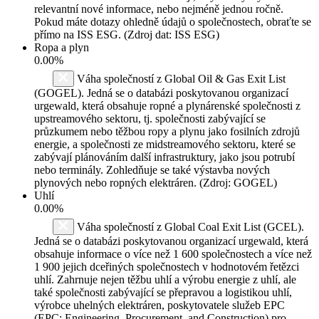
relevantní nové informace, nebo nejméně jednou ročně.
Pokud máte dotazy ohledně údajů o společnostech, obraťte se
přímo na ISS ESG. (Zdroj dat: ISS ESG)
Ropa a plyn
0.00%
Váha společností z Global Oil & Gas Exit List
(GOGEL). Jedná se o databázi poskytovanou organizací
urgewald, která obsahuje ropné a plynárenské společnosti z
upstreamového sektoru, tj. společnosti zabývající se
průzkumem nebo těžbou ropy a plynu jako fosilních zdrojů
energie, a společnosti ze midstreamového sektoru, které se
zabývají plánováním další infrastruktury, jako jsou potrubí
nebo terminály. Zohledňuje se také výstavba nových
plynových nebo ropných elektráren. (Zdroj: GOGEL)
Uhlí
0.00%
Váha společností z Global Coal Exit List (GCEL).
Jedná se o databázi poskytovanou organizací urgewald, která
obsahuje informace o více než 1 600 společnostech a více než
1 900 jejich dceřiných společnostech v hodnotovém řetězci
uhlí. Zahrnuje nejen těžbu uhlí a výrobu energie z uhlí, ale
také společnosti zabývající se přepravou a logistikou uhlí,
výrobce uhelných elektráren, poskytovatele služeb EPC
(EPC: Engineering, Procurement, and Construction) pro