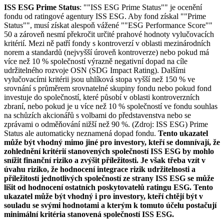
ISS ESG Prime Status
: ""ISS ESG Prime Status"" je ocenění
fondu od ratingové agentury ISS ESG. Aby fond získal ""Prime
Status"", musí získat alespoň vážené ""ESG Performance Score""
50 a zároveň nesmí překročit určité prahové hodnoty vylučovacích
kritérií. Mezi ně patří fondy s kontroverzí v oblasti mezinárodních
norem a standardů (nejvyšší úroveň kontroverze) nebo pokud má
více než 10 % společností výrazně negativní dopad na cíle
udržitelného rozvoje OSN (SDG Impact Rating). Dalšími
vylučovacími kritérii jsou uhlíková stopa vyšší než 150 % ve
srovnání s průměrem srovnatelné skupiny fondu nebo pokud fond
investuje do společností, které působí v oblasti kontroverzních
zbraní, nebo pokud je u více než 10 % společností ve fondu souhlas
na schůzích akcionářů s volbami do představenstva nebo se
zprávami o odměňování nižší než 90 %. (Zdroj: ISS ESG) Prime
Status ale automaticky neznamená dopad fondu.
Tento ukazatel
může být vhodný mimo jiné pro investory, kteří se domnívají, že
zohlednění kritérií stanovených společností ISS ESG by mohlo
snížit finanční riziko a zvýšit příležitosti. Je však třeba vzít v
úvahu riziko, že hodnocení integrace rizik udržitelnosti a
příležitostí jednotlivých společností ze strany ISS ESG se může
lišit od hodnocení ostatních poskytovatelů ratingu ESG. Tento
ukazatel může být vhodný i pro investory, kteří chtějí být v
souladu se svými hodnotami a kterým k tomuto účelu postačují
minimální kritéria stanovená společností ISS ESG.