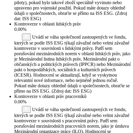
piloty), pokud bylo takové zboží speciálně vyvinuto nebo
upraveno pro vojenské použití. Pokud máte dotazy ohledně
údajů o společnostech, obraťte se přímo na ISS ESG. (Zdroj
dat: ISS ESG)
Kontroverze v oblasti lidských práv
0.00%
Uvádí se váha společností zastoupených ve fondu,
kterých se podle ISS ESG týkají závažné nebo velmi závažné
kontroverze v souvislosti s lidskými právy. Patří sem
porušování mezinárodních norem v oblasti lidských práv, jako
je Mezinárodní listina lidských práv, Mezinárodní pakt o
občanských a politických právech (IPPCR) nebo Mezinárodní
pakt o hospodářských, sociálních a kulturních právech
(ICESR). Hodnocení se aktualizují, když se vyskytnou
relevantní nové informace, nebo nejméně jednou ročně.
Pokud máte dotazy ohledně údajů o společnostech, obraťte se
přímo na ISS ESG. (Zdroj dat: ISS ESG)
Kontroverze v oblasti práv pracovníků
0.00%
Uvádí se váha společností zastoupených ve fondu,
kterých se podle ISS ESG týkají závažné nebo velmi závažné
kontroverze v souvislosti s pracovními právy. Patří sem
porušování mezinárodních pracovních norem, jako je úmluva
Mezinárodní organizace práce (ILO). Hodnocení se