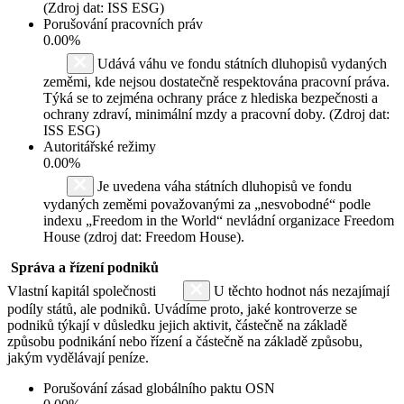
(Zdroj dat: ISS ESG)
Porušování pracovních práv
0.00%
Udává váhu ve fondu státních dluhopisů vydaných
zeměmi, kde nejsou dostatečně respektována pracovní práva.
Týká se to zejména ochrany práce z hlediska bezpečnosti a
ochrany zdraví, minimální mzdy a pracovní doby. (Zdroj dat:
ISS ESG)
Autoritářské režimy
0.00%
Je uvedena váha státních dluhopisů ve fondu
vydaných zeměmi považovanými za „nesvobodné“ podle
indexu „Freedom in the World“ nevládní organizace Freedom
House (zdroj dat: Freedom House).
Správa a řízení podniků
Vlastní kapitál společnosti
U těchto hodnot nás nezajímají
podíly států, ale podniků. Uvádíme proto, jaké kontroverze se
podniků týkají v důsledku jejich aktivit, částečně na základě
způsobu podnikání nebo řízení a částečně na základě způsobu,
jakým vydělávají peníze.
Porušování zásad globálního paktu OSN