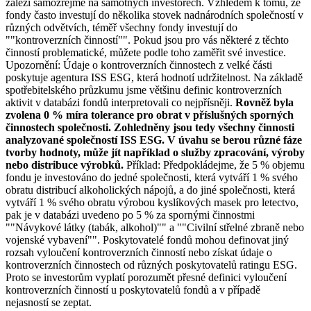
záleží samozřejmě na samotných investorech. Vzhledem k tomu, že
fondy často investují do několika stovek nadnárodních společností v
různých odvětvích, téměř všechny fondy investují do
""kontroverzních činností"". Pokud jsou pro vás některé z těchto
činností problematické, můžete podle toho zaměřit své investice.
Upozornění: Údaje o kontroverzních činnostech z velké části
poskytuje agentura ISS ESG, která hodnotí udržitelnost. Na základě
spotřebitelského průzkumu jsme většinu definic kontroverzních
aktivit v databázi fondů interpretovali co nejpřísněji.
Rovněž byla
zvolena 0 % míra tolerance pro obrat v příslušných sporných
činnostech společnosti. Zohledněny jsou tedy všechny činnosti
analyzované společností ISS ESG. V úvahu se berou různé fáze
tvorby hodnoty, může jít například o služby zpracování, výroby
nebo distribuce výrobků.
Příklad: Předpokládejme, že 5 % objemu
fondu je investováno do jedné společnosti, která vytváří 1 % svého
obratu distribucí alkoholických nápojů, a do jiné společnosti, která
vytváří 1 % svého obratu výrobou kyslíkových masek pro letectvo,
pak je v databázi uvedeno po 5 % za spornými činnostmi
""Návykové látky (tabák, alkohol)"" a ""Civilní střelné zbraně nebo
vojenské vybavení"". Poskytovatelé fondů mohou definovat jiný
rozsah vyloučení kontroverzních činností nebo získat údaje o
kontroverzních činnostech od různých poskytovatelů ratingu ESG.
Proto se investorům vyplatí porozumět přesné definici vyloučení
kontroverzních činností u poskytovatelů fondů a v případě
nejasností se zeptat.