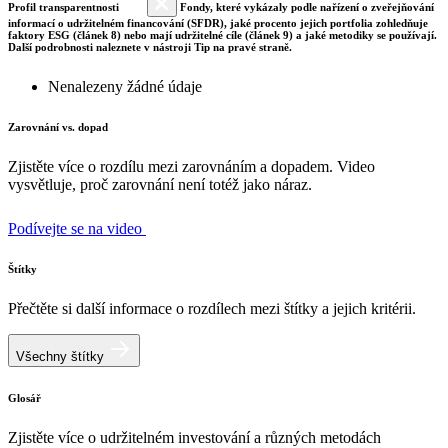
Profil transparentnosti
Fondy, které vykázaly podle nařízení o zveřejňování
informací o udržitelném financování (SFDR), jaké procento jejich portfolia zohledňuje
faktory ESG (článek 8) nebo mají udržitelné cíle (článek 9) a jaké metodiky se používají.
Další podrobnosti naleznete v nástroji Tip na pravé straně.
Nenalezeny žádné údaje
Zarovnání vs. dopad
Zjistěte více o rozdílu mezi zarovnáním a dopadem. Video
vysvětluje, proč zarovnání není totéž jako náraz.
Podívejte se na video
Štítky
Přečtěte si další informace o rozdílech mezi štítky a jejich kritérii.
Všechny štítky
Glosář
Zjistěte více o udržitelném investování a různých metodách