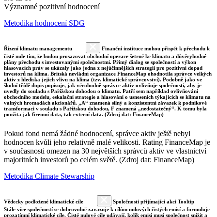
Významné pozitivní hodnocení
Metodika hodnocení SDG
Řízení klimatu managementu
Finanční instituce mohou přispět k přechodu k
čisté nule tím, že budou prosazovat obchodní operace šetrné ke klimatu a důvěryhodné
plány přechodu s investovanými společnostmi. Přímý dialog se společností a výkon
hlasovacích práv se ukázaly jako jedna z nejúčinnějších strategií pro pozitivní dopad
investorů na klima. Britská nevládní organizace FinanceMap ohodnotila správce velkých
aktiv z hlediska jejich vlivu na klima (tzv. klimatické správcovství). Podobně jako ve
školní třídě dopis popisuje, jak věrohodně správce aktiv ovlivňuje společnosti, aby je
uvedly do souladu s Pařížskou dohodou o klimatu. Patří sem například ovlivňování
obchodního modelu, eskalační strategie a hlasování o usneseních týkajících se klimatu na
valných hromadách akcionářů. „A“ znamená silný a konzistentní závazek k podnikové
transformaci v souladu s Pařížskou dohodou, F znamená „nedostatečný“. K tomu byla
použita jak firemní data, tak externí data. (Zdroj dat: FinanceMap)
Pokud fond nemá žádné hodnocení, správce aktiv ještě nebyl
hodnocen kvůli jeho relativně malé velikosti. Rating FinanceMap je
v současnosti omezen na 30 největších správců aktiv ve vlastnictví
majoritních investorů po celém světě. (Zdroj dat: FinanceMap)
Metodika Climate Stewarship
Vědecky podložené klimatické cíle
Společnosti přijímající akci Tooltip
Stále více společností se dobrovolně zavazuje k cílům nulových čistých emisí a formuluje
prozatímní klimatické cíle. Čisté nulové cíle udávají, kolik emisí musí společnost snížit a