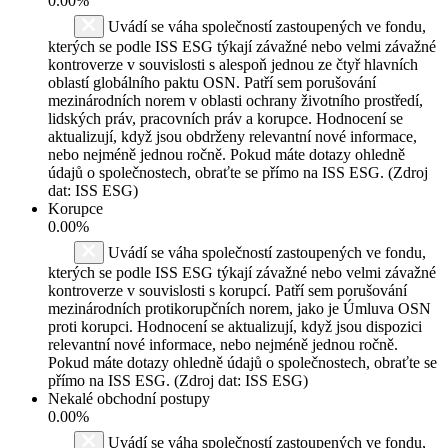
0.00%
Uvádí se váha společností zastoupených ve fondu,
kterých se podle ISS ESG týkají závažné nebo velmi závažné
kontroverze v souvislosti s alespoň jednou ze čtyř hlavních
oblastí globálního paktu OSN. Patří sem porušování
mezinárodních norem v oblasti ochrany životního prostředí,
lidských práv, pracovních práv a korupce. Hodnocení se
aktualizují, když jsou obdrženy relevantní nové informace,
nebo nejméně jednou ročně. Pokud máte dotazy ohledně
údajů o společnostech, obraťte se přímo na ISS ESG. (Zdroj
dat: ISS ESG)
Korupce
0.00%
Uvádí se váha společností zastoupených ve fondu,
kterých se podle ISS ESG týkají závažné nebo velmi závažné
kontroverze v souvislosti s korupcí. Patří sem porušování
mezinárodních protikorupčních norem, jako je Úmluva OSN
proti korupci. Hodnocení se aktualizují, když jsou dispozici
relevantní nové informace, nebo nejméně jednou ročně.
Pokud máte dotazy ohledně údajů o společnostech, obraťte se
přímo na ISS ESG. (Zdroj dat: ISS ESG)
Nekalé obchodní postupy
0.00%
Uvádí se váha společností zastoupených ve fondu,