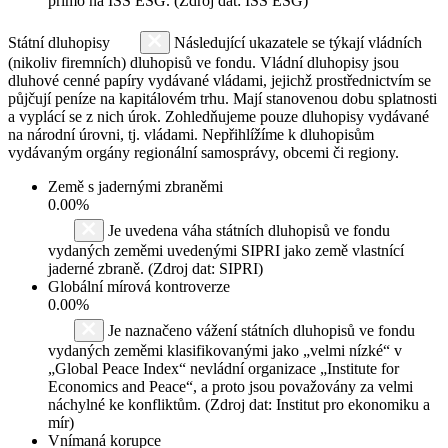
přímo na ISS ESG. (Zdroj dat: ISS ESG)
Státní dluhopisy
Následující ukazatele se týkají vládních
(nikoliv firemních) dluhopisů ve fondu. Vládní dluhopisy jsou
dluhové cenné papíry vydávané vládami, jejichž prostřednictvím se
půjčují peníze na kapitálovém trhu. Mají stanovenou dobu splatnosti
a vyplácí se z nich úrok. Zohledňujeme pouze dluhopisy vydávané
na národní úrovni, tj. vládami. Nepřihlížíme k dluhopisům
vydávaným orgány regionální samosprávy, obcemi či regiony.
Země s jadernými zbraněmi
0.00%
Je uvedena váha státních dluhopisů ve fondu
vydaných zeměmi uvedenými SIPRI jako země vlastnící
jaderné zbraně. (Zdroj dat: SIPRI)
Globální mírová kontroverze
0.00%
Je naznačeno vážení státních dluhopisů ve fondu
vydaných zeměmi klasifikovanými jako „velmi nízké“ v
„Global Peace Index“ nevládní organizace „Institute for
Economics and Peace“, a proto jsou považovány za velmi
náchylné ke konfliktům. (Zdroj dat: Institut pro ekonomiku a
mír)
Vnímaná korupce