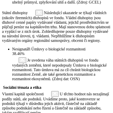
uhelný průmysl, zplyňování uhlí a další. (Zdroj: GCEL)
Státní dluhopisy
Následující ukazatele se týkají vládních
(nikoliv firemních) dluhopisů ve fondu. Vládní dluhopisy jsou
dluhové cenné papíry vydávané vládami, jejichž prostřednictvím se
půjčují peníze na kapitálovém trhu. Mají stanovenou dobu splatnosti
a vyplácí se z nich úrok. Zohledňujeme pouze dluhopisy vydávané
na národní úrovni, tj. vládami. Nepřihlížíme k dluhopisům
vydávaným orgány regionální samosprávy, obcemi či regiony.
Nesignatáři Úmluvy o biologické rozmanitosti
38.46%
Je uvedena váha státních dluhopisů ve fondu
vydaných zeměmi, které nepodepsaly Úmluvu o biologické
rozmanitosti. Tato úmluva má za cíl chránit biologickou
rozmanitost Země, ale také genetickou rozmanitost a
rozmanitost ekosystémů. (Zdroj dat: OSN)
Sociální témata a etika
Vlastní kapitál společnosti
U těchto hodnot nás nezajímají
podíly států, ale podniků. Uvádíme proto, jaké kontroverze se
podniků týkají v důsledku jejich aktivit, částečně na základě
způsobu podnikání nebo řízení a částečně na základě způsobu,
jakým vydělávají peníze.