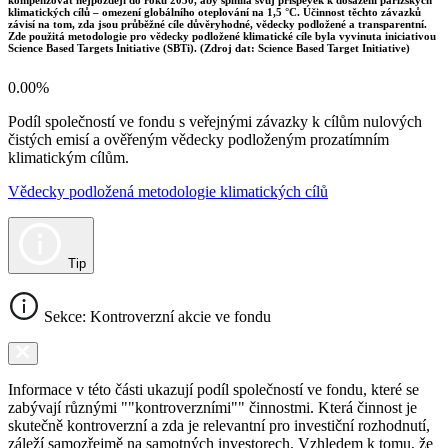
klimatických cílů – omezení globálního oteplování na 1,5 °C. Účinnost těchto závazků
závisí na tom, zda jsou průběžné cíle důvěryhodné, vědecky podložené a transparentní.
Zde použitá metodologie pro vědecky podložené klimatické cíle byla vyvinuta iniciativou
Science Based Targets Initiative (SBTi). (Zdroj dat: Science Based Target Initiative)
0.00%
Podíl společností ve fondu s veřejnými závazky k cílům nulových
čistých emisí a ověřeným vědecky podloženým prozatímním
klimatickým cílům.
Vědecky podložená metodologie klimatických cílů
Tip
Sekce: Kontroverzní akcie ve fondu
Informace v této části ukazují podíl společností ve fondu, které se
zabývají různými ""kontroverzními"" činnostmi. Která činnost je
skutečně kontroverzní a zda je relevantní pro investiční rozhodnutí,
záleží samozřejmě na samotných investorech. Vzhledem k tomu, že