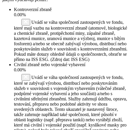
Kontroverzní zbraně
0.00%
Uvádí se váha společností zastoupených ve fondu,
které mají vazbu na kontroverzní zbraně (atomové, biologické
a chemické zbraně, protipěchotní miny, zápalné zbraně,
kazetová munice, uranová munice a výzbroj, munice s bílým
fosforem) a/nebo se obecně zabývají výrobou, distribucí nebo
poskytováním služeb v souvislosti s kontroverzními zbraněmi.
Pokud máte dotazy ohledně údajů o společnostech, obraťte se
přímo na ISS ESG. (Zdroj dat: ISS ESG)
Civilní zbraně nebo vojenské vybavení
0.00%
Uvádí se váha společností zastoupených ve fondu,
které se zabývají výrobou, distribucí nebo poskytováním
služeb v souvislosti s vojenským vybavením (válečné zbraně,
podpůrné vojenské vybavení a jeho součásti) a/nebo s
civilními střelnými zbraněmi. Služby zahrnují údržbu, opravu,
testování, přepravu nebo podobné aktivity ve shora
uvedených oblastech. Tento ukazatel je nastavený široce,
takže zahrnuje například také společnosti, které působí v
oblasti logistiky (např. přeprava tanků) nebo vyrábějí zboží,
které má civilní i vojenské použití (např. kyslíkové masky pro