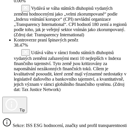
0.00%
Vydává se váha státních dluhopisů vydaných
zeměmi hodnocenými jako „velmi zkorumpované“ podle
„Indexu vnímání korupce“ (CPI) nevládní organizace
„Transparency International“. CPI hodnotí 180 zemí a regionů
podle toho, jak je veřejný sektor vnímán jako zkorumpovaný.
(Zdroj dat: Transparency International)
Kontroverze praní špinavých peněz
38.47%
Udává váhu v rámci fondu státních dluhopisů
vydaných zeměmi zařazenými mezi 10 nejlepších v Indexu
finančního tajemství. Tyto země jsou kritizovány za
napomáhání nezákonných finančních toků. Cílem je
kvalitativně posoudit, které země mají významné nedostatky v
legislativě daňového a bankovního tajemství, a kvantitativně,
jejich význam v rámci globálního finančního systému. (Zdroj
dat: Tax Justice Network)
Tip
Sekce: ISS ESG hodnocení, značky und profil transparentnosti