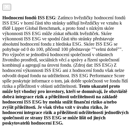
Hodnocení fondů ISS ESG
: Zatímco hvězdičky hodnocení fondů
ISS ESG v horní části této stránky udělují hvězdičky ve vztahu k
třídě Lipper Global Benchmark, a proto fond s nízkým skóre
výkonnosti ISS ESG může získat několik hvězdiček. Skóre
výkonnosti ISS ESG ve spodní části této stránky představuje
absolutní hodnocení fondu z hlediska ESG. Skóre ISS ESG se
pohybuje od 0 do 100, přičemž 100 představuje ""velmi dobré"".
Pro výpočet se jednotlivá hodnocení společností v oblastech
životního prostředí, sociálních věcí a správy a řízení společností
kombinují a agregují na úrovni fondu. (Zdroj dat: ISS ESG) Z
hodnocení výkonnosti ISS ESG ani z hodnocení fondu však nelze
odvodit dopad fondu na udržitelnost. ISS ESG Performance Score
spíše poskytuje informace o tom, jak dobře společnosti ve fondu řídí
rizika a příležitosti v oblasti udržitelnosti.
Tento ukazatel proto
může být vhodný pro investory, kteří se domnívají, že obzvláště
dobrá integrace rizik a příležitostí udržitelnosti na základě
hodnocení ISS ESG by mohla snížit finanční riziko a/nebo
zvýšit příležitosti. Je však třeba vzít v úvahu riziko, že
hodnocení integrace rizik a příležitostí udržitelnosti jednotlivých
společností ze strany ISS ESG se může lišit od jiných
poskytovatelů hodnocení ESG.