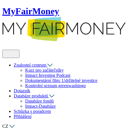
MyFairMoney
Znalostní centrum
Kurz pro začátečníky
Impact Investing Podcast
Dokumentární film: Udržitelné investice
Kontrolní seznam greenwashingu
Dotazník
Databáze produktů
Databáze fondů
Impact-Databáze
Schůzka s poradcem
Přihlášení
CZ