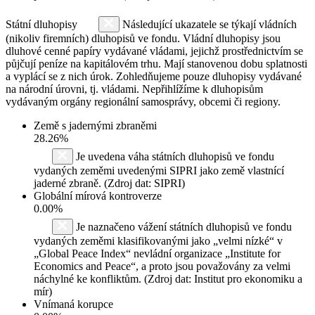
Státní dluhopisy
Následující ukazatele se týkají vládních
(nikoliv firemních) dluhopisů ve fondu. Vládní dluhopisy jsou
dluhové cenné papíry vydávané vládami, jejichž prostřednictvím se
půjčují peníze na kapitálovém trhu. Mají stanovenou dobu splatnosti
a vyplácí se z nich úrok. Zohledňujeme pouze dluhopisy vydávané
na národní úrovni, tj. vládami. Nepřihlížíme k dluhopisům
vydávaným orgány regionální samosprávy, obcemi či regiony.
Země s jadernými zbraněmi
28.26%
Je uvedena váha státních dluhopisů ve fondu
vydaných zeměmi uvedenými SIPRI jako země vlastnící
jaderné zbraně. (Zdroj dat: SIPRI)
Globální mírová kontroverze
0.00%
Je naznačeno vážení státních dluhopisů ve fondu
vydaných zeměmi klasifikovanými jako „velmi nízké“ v
„Global Peace Index“ nevládní organizace „Institute for
Economics and Peace“, a proto jsou považovány za velmi
náchylné ke konfliktům. (Zdroj dat: Institut pro ekonomiku a
mír)
Vnímaná korupce