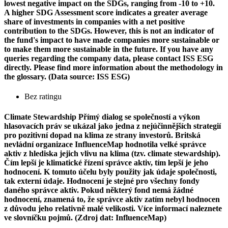
lowest negative impact on the SDGs, ranging from -10 to +10.
A higher SDG Assessment score indicates a greater average
share of investments in companies with a net positive
contribution to the SDGs. However, this is not an indicator of
the fund's impact to have made companies more sustainable or
to make them more sustainable in the future. If you have any
queries regarding the company data, please contact ISS ESG
directly. Please find more information about the methodology in
the glossary. (Data source: ISS ESG)
Bez ratingu
Climate Stewardship
Přímý dialog se společností a výkon
hlasovacích práv se ukázal jako jedna z nejúčinnějších strategií
pro pozitivní dopad na klima ze strany investorů. Britská
nevládní organizace InfluenceMap hodnotila velké správce
aktiv z hlediska jejich vlivu na klima (tzv. climate stewardship).
Čím lepší je klimatické řízení správce aktiv, tím lepší je jeho
hodnocení. K tomuto účelu byly použity jak údaje společnosti,
tak externí údaje. Hodnocení je stejné pro všechny fondy
daného správce aktiv. Pokud některý fond nemá žádné
hodnocení, znamená to, že správce aktiv zatím nebyl hodnocen
z důvodu jeho relativně malé velikosti. Více informací naleznete
ve slovníčku pojmů. (Zdroj dat: InfluenceMap)