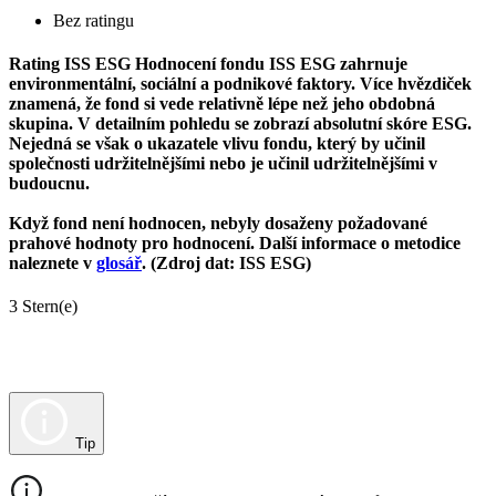
Bez ratingu
Rating ISS ESG
Hodnocení fondu ISS ESG zahrnuje
environmentální, sociální a podnikové faktory. Více hvězdiček
znamená, že fond si vede relativně lépe než jeho obdobná
skupina. V detailním pohledu se zobrazí absolutní skóre ESG.
Nejedná se však o ukazatele vlivu fondu, který by učinil
společnosti udržitelnějšími nebo je učinil udržitelnějšími v
budoucnu.
Když fond není hodnocen, nebyly dosaženy požadované
prahové hodnoty pro hodnocení. Další informace o metodice
naleznete v
glosář
. (Zdroj dat: ISS ESG)
3 Stern(e)
Tip