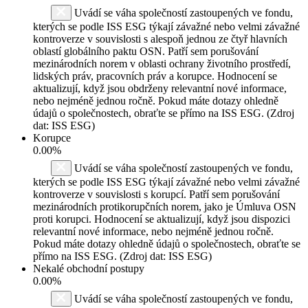
Uvádí se váha společností zastoupených ve fondu,
kterých se podle ISS ESG týkají závažné nebo velmi závažné
kontroverze v souvislosti s alespoň jednou ze čtyř hlavních
oblastí globálního paktu OSN. Patří sem porušování
mezinárodních norem v oblasti ochrany životního prostředí,
lidských práv, pracovních práv a korupce. Hodnocení se
aktualizují, když jsou obdrženy relevantní nové informace,
nebo nejméně jednou ročně. Pokud máte dotazy ohledně
údajů o společnostech, obraťte se přímo na ISS ESG. (Zdroj
dat: ISS ESG)
Korupce
0.00%
Uvádí se váha společností zastoupených ve fondu,
kterých se podle ISS ESG týkají závažné nebo velmi závažné
kontroverze v souvislosti s korupcí. Patří sem porušování
mezinárodních protikorupčních norem, jako je Úmluva OSN
proti korupci. Hodnocení se aktualizují, když jsou dispozici
relevantní nové informace, nebo nejméně jednou ročně.
Pokud máte dotazy ohledně údajů o společnostech, obraťte se
přímo na ISS ESG. (Zdroj dat: ISS ESG)
Nekalé obchodní postupy
0.00%
Uvádí se váha společností zastoupených ve fondu,