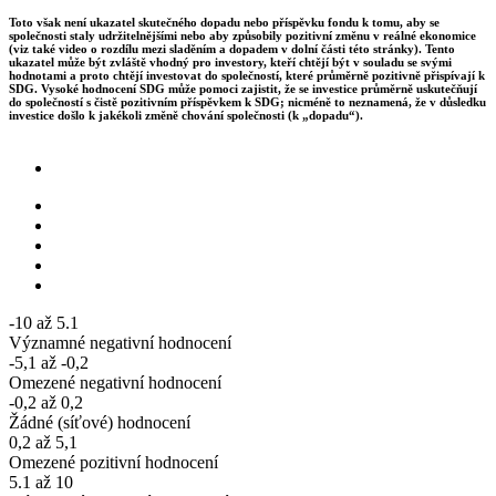
Toto však není ukazatel skutečného dopadu nebo příspěvku fondu k tomu, aby se
společnosti staly udržitelnějšími nebo aby způsobily pozitivní změnu v reálné ekonomice
(viz také video o rozdílu mezi sladěním a dopadem v dolní části této stránky). Tento
ukazatel může být zvláště vhodný pro investory, kteří chtějí být v souladu se svými
hodnotami a proto chtějí investovat do společností, které průměrně pozitivně přispívají k
SDG. Vysoké hodnocení SDG může pomoci zajistit, že se investice průměrně uskutečňují
do společností s čistě pozitivním příspěvkem k SDG; nicméně to neznamená, že v důsledku
investice došlo k jakékoli změně chování společnosti (k „dopadu“).
-10 až 5.1
Významné negativní hodnocení
-5,1 až -0,2
Omezené negativní hodnocení
-0,2 až 0,2
Žádné (síťové) hodnocení
0,2 až 5,1
Omezené pozitivní hodnocení
5.1 až 10