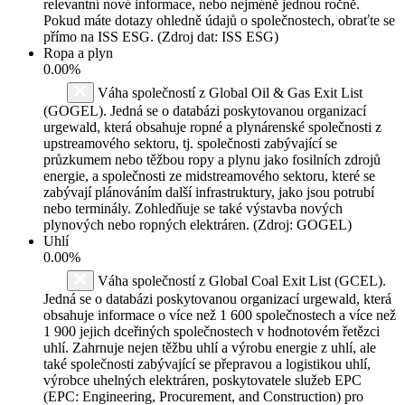
relevantní nové informace, nebo nejméně jednou ročně.
Pokud máte dotazy ohledně údajů o společnostech, obraťte se
přímo na ISS ESG. (Zdroj dat: ISS ESG)
Ropa a plyn
0.00%
Váha společností z Global Oil & Gas Exit List
(GOGEL). Jedná se o databázi poskytovanou organizací
urgewald, která obsahuje ropné a plynárenské společnosti z
upstreamového sektoru, tj. společnosti zabývající se
průzkumem nebo těžbou ropy a plynu jako fosilních zdrojů
energie, a společnosti ze midstreamového sektoru, které se
zabývají plánováním další infrastruktury, jako jsou potrubí
nebo terminály. Zohledňuje se také výstavba nových
plynových nebo ropných elektráren. (Zdroj: GOGEL)
Uhlí
0.00%
Váha společností z Global Coal Exit List (GCEL).
Jedná se o databázi poskytovanou organizací urgewald, která
obsahuje informace o více než 1 600 společnostech a více než
1 900 jejich dceřiných společnostech v hodnotovém řetězci
uhlí. Zahrnuje nejen těžbu uhlí a výrobu energie z uhlí, ale
také společnosti zabývající se přepravou a logistikou uhlí,
výrobce uhelných elektráren, poskytovatele služeb EPC
(EPC: Engineering, Procurement, and Construction) pro