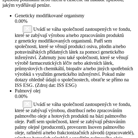
jakým vydělávají peníze.
Geneticky modifikované organismy
0.00%
Uvádí se váha společností zastoupených ve fondu,
které se zabývají výrobou a/nebo zpracováním produktů
z geneticky modifikovaných organismů. Patří sem
společnosti, které se věnují produkci osiva, plodin a/nebo
potravinářských přídatných látek za pomoci genetického
inženýrství. Zahrnuty jsou také společnosti, které se věnují
výrobě farmaceutických léčiv nebo aktivních látek,
průmyslových chemikálií, biopaliv a/nebo jiných spotřebních
výrobků s využitím genetického inženýrství. Pokud máte
dotazy ohledně údajů o společnostech, obraťte se přímo na
ISS ESG. (Zdroj dat: ISS ESG)
Palmový olej
0.00%
Uvádí se váha společností zastoupených ve fondu,
které se zabývají výrobou, distribucí nebo zpracováním
palmového oleje a hotových produktů na bázi palmového
oleje. Patří sem společnosti, které se zabývají pěstováním
palmy olejné (producenti), provozem lisoven palmového
oleje, rafinérií a/nebo frakcionizačních závodů (zpracovatelé),