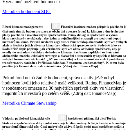
Významné pozitivní hodnocení
Metodika hodnocení SDG
Řízení klimatu managementu
Finanční instituce mohou přispět k přechodu k
čisté nule tím, že budou prosazovat obchodní operace šetrné ke klimatu a důvěryhodné
plány přechodu s investovanými společnostmi. Přímý dialog se společností a výkon
hlasovacích práv se ukázaly jako jedna z nejúčinnějších strategií pro pozitivní dopad
investorů na klima. Britská nevládní organizace FinanceMap ohodnotila správce velkých
aktiv z hlediska jejich vlivu na klima (tzv. klimatické správcovství). Podobně jako ve
školní třídě dopis popisuje, jak věrohodně správce aktiv ovlivňuje společnosti, aby je
uvedly do souladu s Pařížskou dohodou o klimatu. Patří sem například ovlivňování
obchodního modelu, eskalační strategie a hlasování o usneseních týkajících se klimatu na
valných hromadách akcionářů. „A“ znamená silný a konzistentní závazek k podnikové
transformaci v souladu s Pařížskou dohodou, F znamená „nedostatečný“. K tomu byla
použita jak firemní data, tak externí data. (Zdroj dat: FinanceMap)
Pokud fond nemá žádné hodnocení, správce aktiv ještě nebyl
hodnocen kvůli jeho relativně malé velikosti. Rating FinanceMap je
v současnosti omezen na 30 největších správců aktiv ve vlastnictví
majoritních investorů po celém světě. (Zdroj dat: FinanceMap)
Metodika Climate Stewarship
Vědecky podložené klimatické cíle
Společnosti přijímající akci Tooltip
Stále více společností se dobrovolně zavazuje k cílům nulových čistých emisí a formuluje
prozatímní klimatické cíle. Čisté nulové cíle udávají, kolik emisí musí společnost snížit a
kompenzovat nejpozději do roku 2050, aby splnila svůj příspěvek k dosažení pařížských