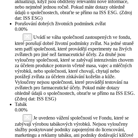
aktualizují, když jsou obdrženy relevantní nové informace,
nebo nejméně jednou ročně. Pokud máte dotazy ohledně
údajů o společnostech, obraťte se přímo na ISS ESG. (Zdroj
dat: ISS ESG)
Porušování dobrých životních podmínek zvířat
0.00%
Uvádí se váha společností zastoupených ve fondu,
které porušují dobré životní podmínky zvířat. Na jedné straně
sem patří společnosti, které provádějí experimenty na živých
zvířatech pro jiné než farmaceutické účely. Za druhé jsou
vyloučeny společnosti, které se zabývají intenzivním chovem
za účelem produkce potravin včetně masa, vajec a mléčných
výrobků, nebo společnosti, které chovají, chytají nebo
porážejí zvířata za účelem získávání kožešin a kůže.
Vyloučeny nejsou společnosti, které provádějí testování na
zvířatech pro farmaceutické účely. Pokud máte dotazy
ohledně údajů o společnostech, obraťte se přímo na ISS ESG.
(Zdroj dat: ISS ESG)
Tabák
0.00%
Je uvedeno vážení společností ve Fondu, které se
zabývají výrobou tabákových výrobků. Nejsou vyloučeny
služby poskytované podniky zapojenými do licencování,
marketingu a reklamy tabáku, ani podniky dodávající klíčové