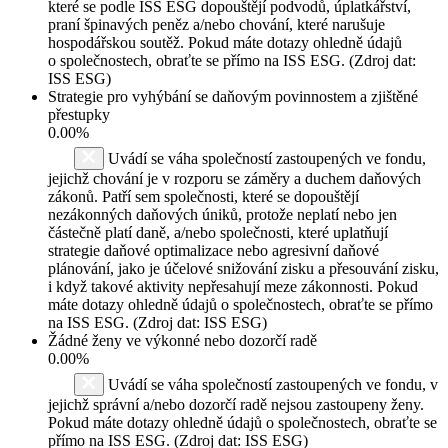
které se podle ISS ESG dopouštějí podvodů, úplatkářství,
praní špinavých peněz a/nebo chování, které narušuje
hospodářskou soutěž. Pokud máte dotazy ohledně údajů
o společnostech, obraťte se přímo na ISS ESG. (Zdroj dat:
ISS ESG)
Strategie pro vyhýbání se daňovým povinnostem a zjištěné
přestupky
0.00%
Uvádí se váha společností zastoupených ve fondu,
jejichž chování je v rozporu se záměry a duchem daňových
zákonů. Patří sem společnosti, které se dopouštějí
nezákonných daňových úniků, protože neplatí nebo jen
částečně platí daně, a/nebo společnosti, které uplatňují
strategie daňové optimalizace nebo agresivní daňové
plánování, jako je účelové snižování zisku a přesouvání zisku,
i když takové aktivity nepřesahují meze zákonnosti. Pokud
máte dotazy ohledně údajů o společnostech, obraťte se přímo
na ISS ESG. (Zdroj dat: ISS ESG)
Žádné ženy ve výkonné nebo dozorčí radě
0.00%
Uvádí se váha společností zastoupených ve fondu, v
jejichž správní a/nebo dozorčí radě nejsou zastoupeny ženy.
Pokud máte dotazy ohledně údajů o společnostech, obraťte se
přímo na ISS ESG. (Zdroj dat: ISS ESG)