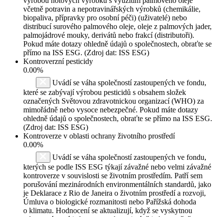
výrobou hotových výrobků s využitím palmového oleje
včetně potravin a nepotravinářských výrobků (chemikálie,
biopaliva, přípravky pro osobní péči) (uživatelé) nebo
distribucí surového palmového oleje, oleje z palmových jader,
palmojádrové mouky, derivátů nebo frakcí (distributoři).
Pokud máte dotazy ohledně údajů o společnostech, obraťte se
přímo na ISS ESG. (Zdroj dat: ISS ESG)
Kontroverzní pesticidy
0.00%
Uvádí se váha společností zastoupených ve fondu,
které se zabývají výrobou pesticidů s obsahem složek
označených Světovou zdravotnickou organizací (WHO) za
mimořádně nebo vysoce nebezpečné. Pokud máte dotazy
ohledně údajů o společnostech, obraťte se přímo na ISS ESG.
(Zdroj dat: ISS ESG)
Kontroverze v oblasti ochrany životního prostředí
0.00%
Uvádí se váha společností zastoupených ve fondu,
kterých se podle ISS ESG týkají závažné nebo velmi závažné
kontroverze v souvislosti se životním prostředím. Patří sem
porušování mezinárodních environmentálních standardů, jako
je Deklarace z Rio de Janeira o životním prostředí a rozvoji,
Úmluva o biologické rozmanitosti nebo Pařížská dohoda
o klimatu. Hodnocení se aktualizují, když se vyskytnou