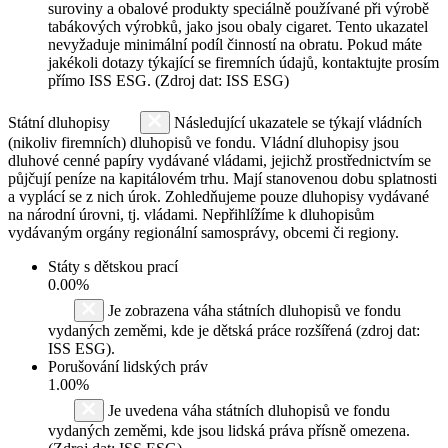
suroviny a obalové produkty speciálně používané při výrobě
tabákových výrobků, jako jsou obaly cigaret. Tento ukazatel
nevyžaduje minimální podíl činností na obratu. Pokud máte
jakékoli dotazy týkající se firemních údajů, kontaktujte prosím
přímo ISS ESG. (Zdroj dat: ISS ESG)
Státní dluhopisy
Následující ukazatele se týkají vládních
(nikoliv firemních) dluhopisů ve fondu. Vládní dluhopisy jsou
dluhové cenné papíry vydávané vládami, jejichž prostřednictvím se
půjčují peníze na kapitálovém trhu. Mají stanovenou dobu splatnosti
a vyplácí se z nich úrok. Zohledňujeme pouze dluhopisy vydávané
na národní úrovni, tj. vládami. Nepřihlížíme k dluhopisům
vydávaným orgány regionální samosprávy, obcemi či regiony.
Státy s dětskou prací
0.00%
Je zobrazena váha státních dluhopisů ve fondu
vydaných zeměmi, kde je dětská práce rozšířená (zdroj dat:
ISS ESG).
Porušování lidských práv
1.00%
Je uvedena váha státních dluhopisů ve fondu
vydaných zeměmi, kde jsou lidská práva přísně omezena.