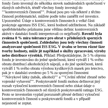
fondy často investují do několika stovek nadnárodních společností v
různých odvětvích, téměř všechny fondy investují do
""kontroverzních činností"". Pokud jsou pro vás některé z těchto
činností problematické, můžete podle toho zaměřit své investice.
Upozornění: Údaje o kontroverzních činnostech z velké části
poskytuje agentura ISS ESG, která hodnotí udržitelnost. Na základě
spotřebitelského průzkumu jsme většinu definic kontroverzních
aktivit v databázi fondů interpretovali co nejpřísněji.
Rovněž byla
zvolena 0 % míra tolerance pro obrat v příslušných sporných
činnostech společnosti. Zohledněny jsou tedy všechny činnosti
analyzované společností ISS ESG. V úvahu se berou různé fáze
tvorby hodnoty, může jít například o služby zpracování, výroby
nebo distribuce výrobků.
Příklad: Předpokládejme, že 5 % objemu
fondu je investováno do jedné společnosti, která vytváří 1 % svého
obratu distribucí alkoholických nápojů, a do jiné společnosti, která
vytváří 1 % svého obratu výrobou kyslíkových masek pro letectvo,
pak je v databázi uvedeno po 5 % za spornými činnostmi
""Návykové látky (tabák, alkohol)"" a ""Civilní střelné zbraně nebo
vojenské vybavení"". Poskytovatelé fondů mohou definovat jiný
rozsah vyloučení kontroverzních činností nebo získat údaje o
kontroverzních činnostech od různých poskytovatelů ratingu ESG.
Proto se investorům vyplatí porozumět přesné definici vyloučení
kontroverzních činností u poskytovatelů fondů a v případě
nejasností se zeptat.