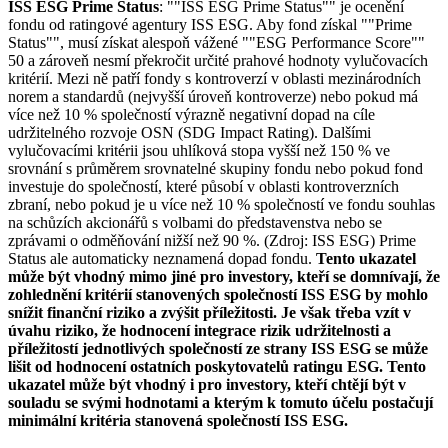
ISS ESG Prime Status
: ""ISS ESG Prime Status"" je ocenění
fondu od ratingové agentury ISS ESG. Aby fond získal ""Prime
Status"", musí získat alespoň vážené ""ESG Performance Score""
50 a zároveň nesmí překročit určité prahové hodnoty vylučovacích
kritérií. Mezi ně patří fondy s kontroverzí v oblasti mezinárodních
norem a standardů (nejvyšší úroveň kontroverze) nebo pokud má
více než 10 % společností výrazně negativní dopad na cíle
udržitelného rozvoje OSN (SDG Impact Rating). Dalšími
vylučovacími kritérii jsou uhlíková stopa vyšší než 150 % ve
srovnání s průměrem srovnatelné skupiny fondu nebo pokud fond
investuje do společností, které působí v oblasti kontroverzních
zbraní, nebo pokud je u více než 10 % společností ve fondu souhlas
na schůzích akcionářů s volbami do představenstva nebo se
zprávami o odměňování nižší než 90 %. (Zdroj: ISS ESG) Prime
Status ale automaticky neznamená dopad fondu.
Tento ukazatel
může být vhodný mimo jiné pro investory, kteří se domnívají, že
zohlednění kritérií stanovených společností ISS ESG by mohlo
snížit finanční riziko a zvýšit příležitosti. Je však třeba vzít v
úvahu riziko, že hodnocení integrace rizik udržitelnosti a
příležitostí jednotlivých společností ze strany ISS ESG se může
lišit od hodnocení ostatních poskytovatelů ratingu ESG. Tento
ukazatel může být vhodný i pro investory, kteří chtějí být v
souladu se svými hodnotami a kterým k tomuto účelu postačují
minimální kritéria stanovená společností ISS ESG.