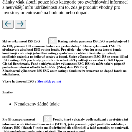
články však slouží pouze jako kategorie pro zveřejňování informací
a neuvádějí míru udržitelnosti ani to, zda je produkt vhodný pro
investory orientované na hodnotu nebo dopad.
Skóre výkonnosti ISS ESG
Rating našeho partnera ISS ESG se pohybuje od 0
do 100, přičemž 100 znamená hodnocení „velmi dobrý“. Skóre výkonnosti ESG ISS
představuje absolutní ESG rating fondu. Pro účely jeho výpočtu se na úrovni fondu
kombinují a sdružují jednotlivé ratingy společností v oblasti životního prostředí,
sociálních otázek a podnikové správy a řízení. Skóre výkonnosti ESG ISS se proto liší od
ESG ratingu ISS pro fondy, protože zde se hvězdičky udělují ve vztahu k třídě Lipper
Global Benchmark. Fond s nízkým skóre výkonnosti ESG ISS tak může také v případě
pochybností dostat několik hvězdiček. (Zdroj dat: ISS ESG)
Z hodnocení výkonnosti ISS ESG ani z ratingu fondu nelze usuzovat na dopad fondu na
udržitelnost.
Více o hodnocení ESG v
Slovníček pojmů
Značky
Nenalezeny žádné údaje
Profil transparentnosti
Fondy, které vykázaly podle nařízení o zveřejňování
informací o udržitelném financování (SFDR), jaké procento jejich portfolia zohledňuje
faktory ESG (článek 8) nebo mají udržitelné cíle (článek 9) a jaké metodiky se používají.
Další podrobnosti naleznete v nástroji Tip na pravé straně.