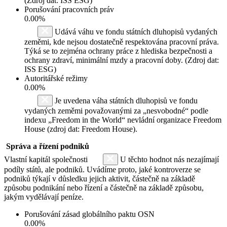
(Zdroj dat: ISS ESG)
Porušování pracovních práv
0.00%
Udává váhu ve fondu státních dluhopisů vydaných
zeměmi, kde nejsou dostatečně respektována pracovní práva.
Týká se to zejména ochrany práce z hlediska bezpečnosti a
ochrany zdraví, minimální mzdy a pracovní doby. (Zdroj dat:
ISS ESG)
Autoritářské režimy
0.00%
Je uvedena váha státních dluhopisů ve fondu
vydaných zeměmi považovanými za „nesvobodné“ podle
indexu „Freedom in the World“ nevládní organizace Freedom
House (zdroj dat: Freedom House).
Správa a řízení podniků
Vlastní kapitál společnosti
U těchto hodnot nás nezajímají
podíly států, ale podniků. Uvádíme proto, jaké kontroverze se
podniků týkají v důsledku jejich aktivit, částečně na základě
způsobu podnikání nebo řízení a částečně na základě způsobu,
jakým vydělávají peníze.
Porušování zásad globálního paktu OSN
0.00%