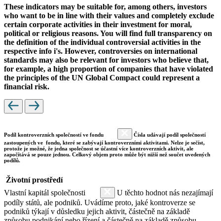
These indicators may be suitable for, among others, investors
who want to be in line with their values and completely exclude
certain corporate activities in their investment for moral,
political or religious reasons. You will find full transparency on
the definition of the individual controversial activities in the
respective info i's. However, controversies on international
standards may also be relevant for investors who believe that,
for example, a high proportion of companies that have violated
the principles of the UN Global Compact could represent a
financial risk.
Podíl kontroverzních společností ve fondu
Čísla udávají podíl společností
zastoupených ve fondu, které se zabývají kontroverzními aktivitami. Nelze je sečíst,
protože je možné, že jedna společnost se účastní více kontroverzních aktivit, ale
započítává se pouze jednou. Celkový objem proto může být nižší než součet uvedených
podílů.
Životní prostředí
Vlastní kapitál společnosti
U těchto hodnot nás nezajímají
podíly států, ale podniků. Uvádíme proto, jaké kontroverze se
podniků týkají v důsledku jejich aktivit, částečně na základě
způsobu podnikání nebo řízení a částečně na základě způsobu,