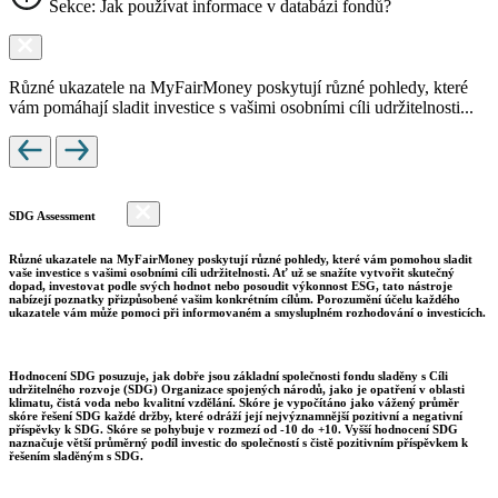
Sekce: Jak používat informace v databázi fondů?
Různé ukazatele na MyFairMoney poskytují různé pohledy, které
vám pomáhají sladit investice s vašimi osobními cíli udržitelnosti...
SDG Assessment
Různé ukazatele na MyFairMoney poskytují různé pohledy, které vám pomohou sladit
vaše investice s vašimi osobními cíli udržitelnosti. Ať už se snažíte vytvořit skutečný
dopad, investovat podle svých hodnot nebo posoudit výkonnost ESG, tato nástroje
nabízejí poznatky přizpůsobené vašim konkrétním cílům. Porozumění účelu každého
ukazatele vám může pomoci při informovaném a smysluplném rozhodování o investicích.
Hodnocení SDG posuzuje, jak dobře jsou základní společnosti fondu sladěny s Cíli
udržitelného rozvoje (SDG) Organizace spojených národů, jako je opatření v oblasti
klimatu, čistá voda nebo kvalitní vzdělání. Skóre je vypočítáno jako vážený průměr
skóre řešení SDG každé držby, které odráží její nejvýznamnější pozitivní a negativní
příspěvky k SDG. Skóre se pohybuje v rozmezí od -10 do +10. Vyšší hodnocení SDG
naznačuje větší průměrný podíl investic do společností s čistě pozitivním příspěvkem k
řešením sladěným s SDG.