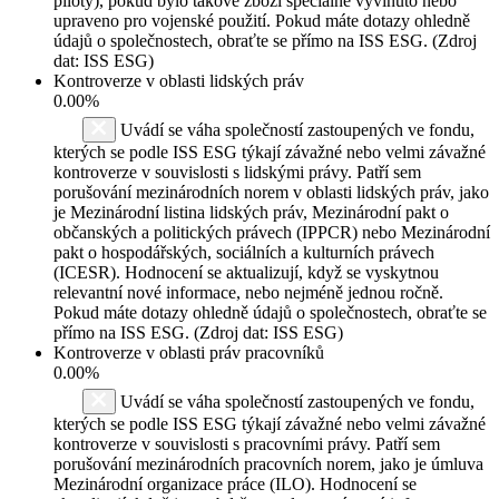
piloty), pokud bylo takové zboží speciálně vyvinuto nebo
upraveno pro vojenské použití. Pokud máte dotazy ohledně
údajů o společnostech, obraťte se přímo na ISS ESG. (Zdroj
dat: ISS ESG)
Kontroverze v oblasti lidských práv
0.00%
Uvádí se váha společností zastoupených ve fondu,
kterých se podle ISS ESG týkají závažné nebo velmi závažné
kontroverze v souvislosti s lidskými právy. Patří sem
porušování mezinárodních norem v oblasti lidských práv, jako
je Mezinárodní listina lidských práv, Mezinárodní pakt o
občanských a politických právech (IPPCR) nebo Mezinárodní
pakt o hospodářských, sociálních a kulturních právech
(ICESR). Hodnocení se aktualizují, když se vyskytnou
relevantní nové informace, nebo nejméně jednou ročně.
Pokud máte dotazy ohledně údajů o společnostech, obraťte se
přímo na ISS ESG. (Zdroj dat: ISS ESG)
Kontroverze v oblasti práv pracovníků
0.00%
Uvádí se váha společností zastoupených ve fondu,
kterých se podle ISS ESG týkají závažné nebo velmi závažné
kontroverze v souvislosti s pracovními právy. Patří sem
porušování mezinárodních pracovních norem, jako je úmluva
Mezinárodní organizace práce (ILO). Hodnocení se