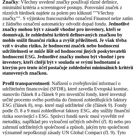
Značky
: Všechny uvedené značky používají různé definice,
minimální kritéria a screeningové postupy. Porovnání značek z
různých hledisek najdete za polem pro kliknutí ""Všechny
značky"". S výjimkou francouzského označení Finansol nelze zatím
z žádného označení automaticky odvodit dopad fondu.
Jednotlivé
značky mohou být v zásadě vhodné pro investory, kteří se
domnívají, že zohlednění kritérií definovaných značkou by
mohlo snížit finanční rizika a zvýšit příležitosti. Je však třeba
vzít v úvahu riziko, že hodnocení značek nebo hodnocení
udržitelnosti se může lišit od hodnocení jiných poskytovatelů
hodnocení ESG. Jednotlivé značky mohou být vhodné i pro
investory, kteří chtějí být v souladu se svými hodnotami a
kterým pro tento účel postačuje zohlednění minimálních kritérií
stanovených značkou.
Profil transparentnosti
: Nařízení o zveřejňování informací o
udržitelném financování (SFDR), které zavedla Evropská komise,
stanovilo článek 8 a článek 9 pro investiční fondy, které investují
určité procento svého portfolia do činností zohledňujících faktory
ESG (článek 8), resp. které mají udržitelné cíle (článek 9). Fondy
podle čl. 8 a 9 musí zohledňovat faktory ESG, aby snížily finanční
rizika související s ESG. Správci fondů navíc musí vysvětlit své
metodiky, například pro vyloučení určitých odvětví (čl. 8) nebo pro
zahrnutí udržitelných společností a způsob, jakým tyto společnosti
významně nepoškozují zásady UN Global Compact (čl. 9). Tyto