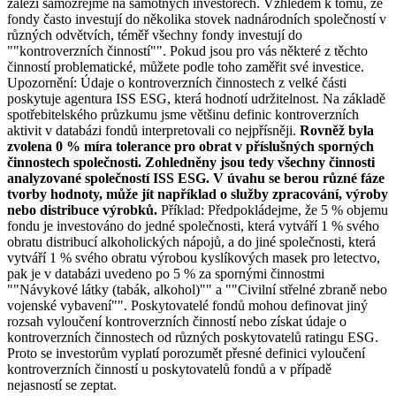
záleží samozřejmě na samotných investorech. Vzhledem k tomu, že
fondy často investují do několika stovek nadnárodních společností v
různých odvětvích, téměř všechny fondy investují do
""kontroverzních činností"". Pokud jsou pro vás některé z těchto
činností problematické, můžete podle toho zaměřit své investice.
Upozornění: Údaje o kontroverzních činnostech z velké části
poskytuje agentura ISS ESG, která hodnotí udržitelnost. Na základě
spotřebitelského průzkumu jsme většinu definic kontroverzních
aktivit v databázi fondů interpretovali co nejpřísněji.
Rovněž byla
zvolena 0 % míra tolerance pro obrat v příslušných sporných
činnostech společnosti. Zohledněny jsou tedy všechny činnosti
analyzované společností ISS ESG. V úvahu se berou různé fáze
tvorby hodnoty, může jít například o služby zpracování, výroby
nebo distribuce výrobků.
Příklad: Předpokládejme, že 5 % objemu
fondu je investováno do jedné společnosti, která vytváří 1 % svého
obratu distribucí alkoholických nápojů, a do jiné společnosti, která
vytváří 1 % svého obratu výrobou kyslíkových masek pro letectvo,
pak je v databázi uvedeno po 5 % za spornými činnostmi
""Návykové látky (tabák, alkohol)"" a ""Civilní střelné zbraně nebo
vojenské vybavení"". Poskytovatelé fondů mohou definovat jiný
rozsah vyloučení kontroverzních činností nebo získat údaje o
kontroverzních činnostech od různých poskytovatelů ratingu ESG.
Proto se investorům vyplatí porozumět přesné definici vyloučení
kontroverzních činností u poskytovatelů fondů a v případě
nejasností se zeptat.