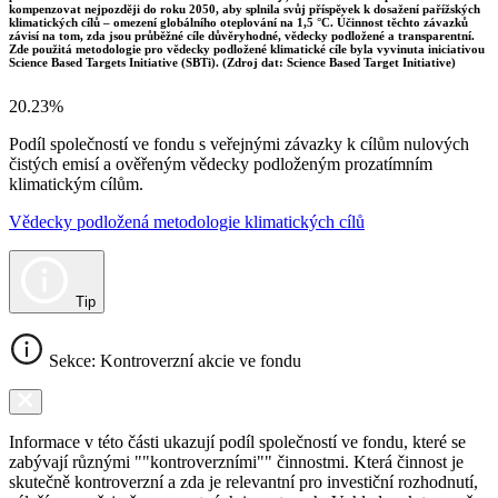
kompenzovat nejpozději do roku 2050, aby splnila svůj příspěvek k dosažení pařížských
klimatických cílů – omezení globálního oteplování na 1,5 °C. Účinnost těchto závazků
závisí na tom, zda jsou průběžné cíle důvěryhodné, vědecky podložené a transparentní.
Zde použitá metodologie pro vědecky podložené klimatické cíle byla vyvinuta iniciativou
Science Based Targets Initiative (SBTi). (Zdroj dat: Science Based Target Initiative)
20.23%
Podíl společností ve fondu s veřejnými závazky k cílům nulových
čistých emisí a ověřeným vědecky podloženým prozatímním
klimatickým cílům.
Vědecky podložená metodologie klimatických cílů
Tip
Sekce: Kontroverzní akcie ve fondu
Informace v této části ukazují podíl společností ve fondu, které se
zabývají různými ""kontroverzními"" činnostmi. Která činnost je
skutečně kontroverzní a zda je relevantní pro investiční rozhodnutí,