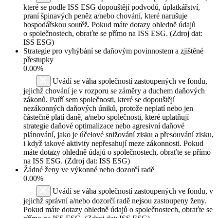
které se podle ISS ESG dopouštějí podvodů, úplatkářství,
praní špinavých peněz a/nebo chování, které narušuje
hospodářskou soutěž. Pokud máte dotazy ohledně údajů
o společnostech, obraťte se přímo na ISS ESG. (Zdroj dat:
ISS ESG)
Strategie pro vyhýbání se daňovým povinnostem a zjištěné
přestupky
0.00%
Uvádí se váha společností zastoupených ve fondu,
jejichž chování je v rozporu se záměry a duchem daňových
zákonů. Patří sem společnosti, které se dopouštějí
nezákonných daňových úniků, protože neplatí nebo jen
částečně platí daně, a/nebo společnosti, které uplatňují
strategie daňové optimalizace nebo agresivní daňové
plánování, jako je účelové snižování zisku a přesouvání zisku,
i když takové aktivity nepřesahují meze zákonnosti. Pokud
máte dotazy ohledně údajů o společnostech, obraťte se přímo
na ISS ESG. (Zdroj dat: ISS ESG)
Žádné ženy ve výkonné nebo dozorčí radě
0.00%
Uvádí se váha společností zastoupených ve fondu, v
jejichž správní a/nebo dozorčí radě nejsou zastoupeny ženy.
Pokud máte dotazy ohledně údajů o společnostech, obraťte se