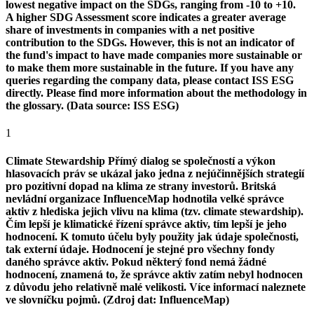
lowest negative impact on the SDGs, ranging from -10 to +10.
A higher SDG Assessment score indicates a greater average
share of investments in companies with a net positive
contribution to the SDGs. However, this is not an indicator of
the fund's impact to have made companies more sustainable or
to make them more sustainable in the future. If you have any
queries regarding the company data, please contact ISS ESG
directly. Please find more information about the methodology in
the glossary. (Data source: ISS ESG)
1
Climate Stewardship
Přímý dialog se společností a výkon
hlasovacích práv se ukázal jako jedna z nejúčinnějších strategií
pro pozitivní dopad na klima ze strany investorů. Britská
nevládní organizace InfluenceMap hodnotila velké správce
aktiv z hlediska jejich vlivu na klima (tzv. climate stewardship).
Čím lepší je klimatické řízení správce aktiv, tím lepší je jeho
hodnocení. K tomuto účelu byly použity jak údaje společnosti,
tak externí údaje. Hodnocení je stejné pro všechny fondy
daného správce aktiv. Pokud některý fond nemá žádné
hodnocení, znamená to, že správce aktiv zatím nebyl hodnocen
z důvodu jeho relativně malé velikosti. Více informací naleznete
ve slovníčku pojmů. (Zdroj dat: InfluenceMap)