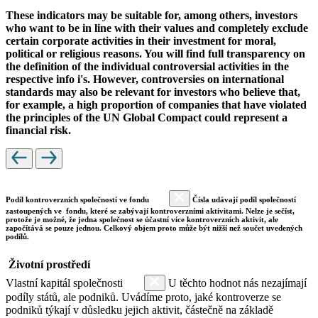
These indicators may be suitable for, among others, investors
who want to be in line with their values and completely exclude
certain corporate activities in their investment for moral,
political or religious reasons. You will find full transparency on
the definition of the individual controversial activities in the
respective info i's. However, controversies on international
standards may also be relevant for investors who believe that,
for example, a high proportion of companies that have violated
the principles of the UN Global Compact could represent a
financial risk.
Podíl kontroverzních společností ve fondu
Čísla udávají podíl společností
zastoupených ve fondu, které se zabývají kontroverzními aktivitami. Nelze je sečíst,
protože je možné, že jedna společnost se účastní více kontroverzních aktivit, ale
započítává se pouze jednou. Celkový objem proto může být nižší než součet uvedených
podílů.
Životní prostředí
Vlastní kapitál společnosti
U těchto hodnot nás nezajímají
podíly států, ale podniků. Uvádíme proto, jaké kontroverze se
podniků týkají v důsledku jejich aktivit, částečně na základě