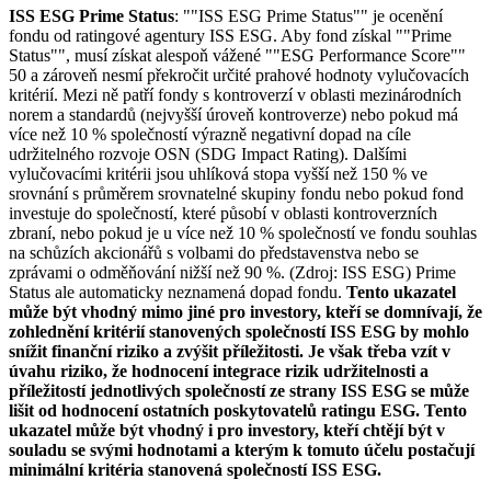
ISS ESG Prime Status
: ""ISS ESG Prime Status"" je ocenění
fondu od ratingové agentury ISS ESG. Aby fond získal ""Prime
Status"", musí získat alespoň vážené ""ESG Performance Score""
50 a zároveň nesmí překročit určité prahové hodnoty vylučovacích
kritérií. Mezi ně patří fondy s kontroverzí v oblasti mezinárodních
norem a standardů (nejvyšší úroveň kontroverze) nebo pokud má
více než 10 % společností výrazně negativní dopad na cíle
udržitelného rozvoje OSN (SDG Impact Rating). Dalšími
vylučovacími kritérii jsou uhlíková stopa vyšší než 150 % ve
srovnání s průměrem srovnatelné skupiny fondu nebo pokud fond
investuje do společností, které působí v oblasti kontroverzních
zbraní, nebo pokud je u více než 10 % společností ve fondu souhlas
na schůzích akcionářů s volbami do představenstva nebo se
zprávami o odměňování nižší než 90 %. (Zdroj: ISS ESG) Prime
Status ale automaticky neznamená dopad fondu.
Tento ukazatel
může být vhodný mimo jiné pro investory, kteří se domnívají, že
zohlednění kritérií stanovených společností ISS ESG by mohlo
snížit finanční riziko a zvýšit příležitosti. Je však třeba vzít v
úvahu riziko, že hodnocení integrace rizik udržitelnosti a
příležitostí jednotlivých společností ze strany ISS ESG se může
lišit od hodnocení ostatních poskytovatelů ratingu ESG. Tento
ukazatel může být vhodný i pro investory, kteří chtějí být v
souladu se svými hodnotami a kterým k tomuto účelu postačují
minimální kritéria stanovená společností ISS ESG.