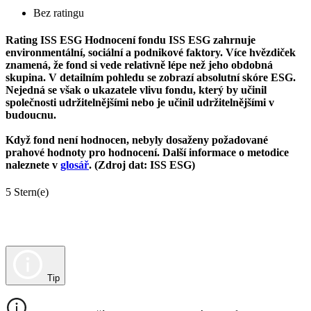
Bez ratingu
Rating ISS ESG
Hodnocení fondu ISS ESG zahrnuje
environmentální, sociální a podnikové faktory. Více hvězdiček
znamená, že fond si vede relativně lépe než jeho obdobná
skupina. V detailním pohledu se zobrazí absolutní skóre ESG.
Nejedná se však o ukazatele vlivu fondu, který by učinil
společnosti udržitelnějšími nebo je učinil udržitelnějšími v
budoucnu.
Když fond není hodnocen, nebyly dosaženy požadované
prahové hodnoty pro hodnocení. Další informace o metodice
naleznete v
glosář
. (Zdroj dat: ISS ESG)
5 Stern(e)
Tip