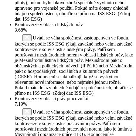
piloty), pokud bylo takové zboží speciálně vyvinuto nebo
upraveno pro vojenské použití. Pokud máte dotazy ohledně
údajů o společnostech, obraťte se přímo na ISS ESG. (Zdroj
dat: ISS ESG)
Kontroverze v oblasti lidských práv
3.68%
Uvádí se váha společností zastoupených ve fondu,
kterých se podle ISS ESG týkají závažné nebo velmi závažné
kontroverze v souvislosti s lidskými právy. Patří sem
porušování mezinárodních norem v oblasti lidských práv, jako
je Mezinárodní listina lidských práv, Mezinárodní pakt o
občanských a politických právech (IPPCR) nebo Mezinárodní
pakt o hospodářských, sociálních a kulturních právech
(ICESR). Hodnocení se aktualizují, když se vyskytnou
relevantní nové informace, nebo nejméně jednou ročně.
Pokud máte dotazy ohledně údajů o společnostech, obraťte se
přímo na ISS ESG. (Zdroj dat: ISS ESG)
Kontroverze v oblasti práv pracovníků
7.19%
Uvádí se váha společností zastoupených ve fondu,
kterých se podle ISS ESG týkají závažné nebo velmi závažné
kontroverze v souvislosti s pracovními právy. Patří sem
porušování mezinárodních pracovních norem, jako je úmluva
Mezinárodní organizace práce (ILO). Hodnocení se