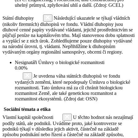
uhelný průmysl, zplyňování uhlí a další. (Zdroj: GCEL)
Státní dluhopisy
Následující ukazatele se týkají vládních
(nikoliv firemních) dluhopisů ve fondu. Vládní dluhopisy jsou
dluhové cenné papíry vydávané vládami, jejichž prostřednictvím se
půjčují peníze na kapitálovém trhu. Mají stanovenou dobu splatnosti
a vyplácí se z nich úrok. Zohledňujeme pouze dluhopisy vydávané
na národní úrovni, tj. vládami. Nepřihlížíme k dluhopisům
vydávaným orgány regionální samosprávy, obcemi či regiony.
Nesignatáři Úmluvy o biologické rozmanitosti
0.00%
Je uvedena váha státních dluhopisů ve fondu
vydaných zeměmi, které nepodepsaly Úmluvu o biologické
rozmanitosti. Tato úmluva má za cíl chránit biologickou
rozmanitost Země, ale také genetickou rozmanitost a
rozmanitost ekosystémů. (Zdroj dat: OSN)
Sociální témata a etika
Vlastní kapitál společnosti
U těchto hodnot nás nezajímají
podíly států, ale podniků. Uvádíme proto, jaké kontroverze se
podniků týkají v důsledku jejich aktivit, částečně na základě
způsobu podnikání nebo řízení a částečně na základě způsobu,