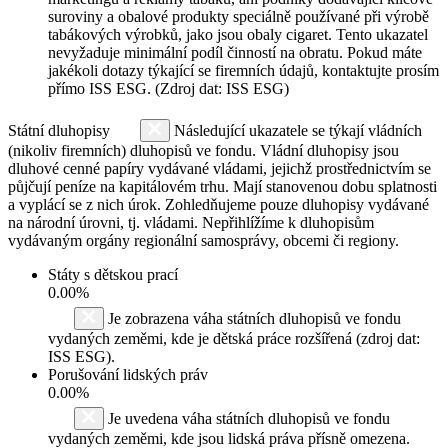
suroviny a obalové produkty speciálně používané při výrobě
tabákových výrobků, jako jsou obaly cigaret. Tento ukazatel
nevyžaduje minimální podíl činností na obratu. Pokud máte
jakékoli dotazy týkající se firemních údajů, kontaktujte prosím
přímo ISS ESG. (Zdroj dat: ISS ESG)
Státní dluhopisy
Následující ukazatele se týkají vládních
(nikoliv firemních) dluhopisů ve fondu. Vládní dluhopisy jsou
dluhové cenné papíry vydávané vládami, jejichž prostřednictvím se
půjčují peníze na kapitálovém trhu. Mají stanovenou dobu splatnosti
a vyplácí se z nich úrok. Zohledňujeme pouze dluhopisy vydávané
na národní úrovni, tj. vládami. Nepřihlížíme k dluhopisům
vydávaným orgány regionální samosprávy, obcemi či regiony.
Státy s dětskou prací
0.00%
Je zobrazena váha státních dluhopisů ve fondu
vydaných zeměmi, kde je dětská práce rozšířená (zdroj dat:
ISS ESG).
Porušování lidských práv
0.00%
Je uvedena váha státních dluhopisů ve fondu
vydaných zeměmi, kde jsou lidská práva přísně omezena.