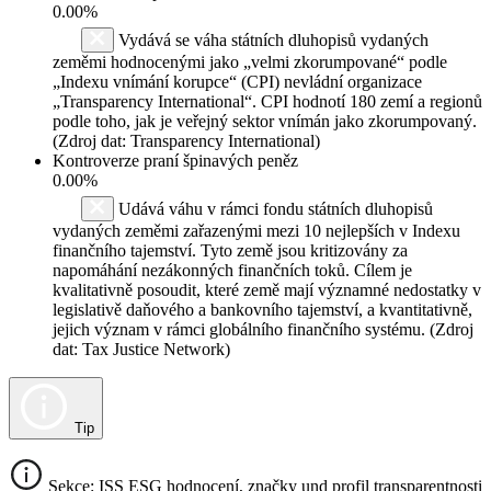
0.00%
Vydává se váha státních dluhopisů vydaných
zeměmi hodnocenými jako „velmi zkorumpované“ podle
„Indexu vnímání korupce“ (CPI) nevládní organizace
„Transparency International“. CPI hodnotí 180 zemí a regionů
podle toho, jak je veřejný sektor vnímán jako zkorumpovaný.
(Zdroj dat: Transparency International)
Kontroverze praní špinavých peněz
0.00%
Udává váhu v rámci fondu státních dluhopisů
vydaných zeměmi zařazenými mezi 10 nejlepších v Indexu
finančního tajemství. Tyto země jsou kritizovány za
napomáhání nezákonných finančních toků. Cílem je
kvalitativně posoudit, které země mají významné nedostatky v
legislativě daňového a bankovního tajemství, a kvantitativně,
jejich význam v rámci globálního finančního systému. (Zdroj
dat: Tax Justice Network)
Tip
Sekce: ISS ESG hodnocení, značky und profil transparentnosti