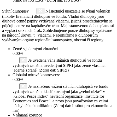
přímo na ISS ESG. (Zdroj dat: ISS ESG)
Státní dluhopisy
Následující ukazatele se týkají vládních
(nikoliv firemních) dluhopisů ve fondu. Vládní dluhopisy jsou
dluhové cenné papíry vydávané vládami, jejichž prostřednictvím se
půjčují peníze na kapitálovém trhu. Mají stanovenou dobu splatnosti
a vyplácí se z nich úrok. Zohledňujeme pouze dluhopisy vydávané
na národní úrovni, tj. vládami. Nepřihlížíme k dluhopisům
vydávaným orgány regionální samosprávy, obcemi či regiony.
Země s jadernými zbraněmi
0.00%
Je uvedena váha státních dluhopisů ve fondu
vydaných zeměmi uvedenými SIPRI jako země vlastnící
jaderné zbraně. (Zdroj dat: SIPRI)
Globální mírová kontroverze
0.00%
Je naznačeno vážení státních dluhopisů ve fondu
vydaných zeměmi klasifikovanými jako „velmi nízké“ v
„Global Peace Index“ nevládní organizace „Institute for
Economics and Peace“, a proto jsou považovány za velmi
náchylné ke konfliktům. (Zdroj dat: Institut pro ekonomiku a
mír)
Vnímaná korupce