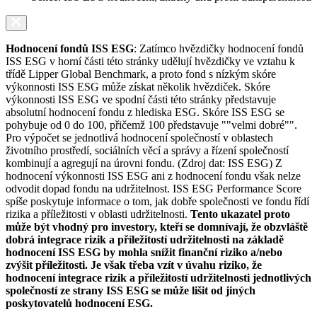
Hodnocení fondů ISS ESG
: Zatímco hvězdičky hodnocení fondů
ISS ESG v horní části této stránky udělují hvězdičky ve vztahu k
třídě Lipper Global Benchmark, a proto fond s nízkým skóre
výkonnosti ISS ESG může získat několik hvězdiček. Skóre
výkonnosti ISS ESG ve spodní části této stránky představuje
absolutní hodnocení fondu z hlediska ESG. Skóre ISS ESG se
pohybuje od 0 do 100, přičemž 100 představuje ""velmi dobré"".
Pro výpočet se jednotlivá hodnocení společností v oblastech
životního prostředí, sociálních věcí a správy a řízení společností
kombinují a agregují na úrovni fondu. (Zdroj dat: ISS ESG) Z
hodnocení výkonnosti ISS ESG ani z hodnocení fondu však nelze
odvodit dopad fondu na udržitelnost. ISS ESG Performance Score
spíše poskytuje informace o tom, jak dobře společnosti ve fondu řídí
rizika a příležitosti v oblasti udržitelnosti.
Tento ukazatel proto
může být vhodný pro investory, kteří se domnívají, že obzvláště
dobrá integrace rizik a příležitostí udržitelnosti na základě
hodnocení ISS ESG by mohla snížit finanční riziko a/nebo
zvýšit příležitosti. Je však třeba vzít v úvahu riziko, že
hodnocení integrace rizik a příležitostí udržitelnosti jednotlivých
společností ze strany ISS ESG se může lišit od jiných
poskytovatelů hodnocení ESG.