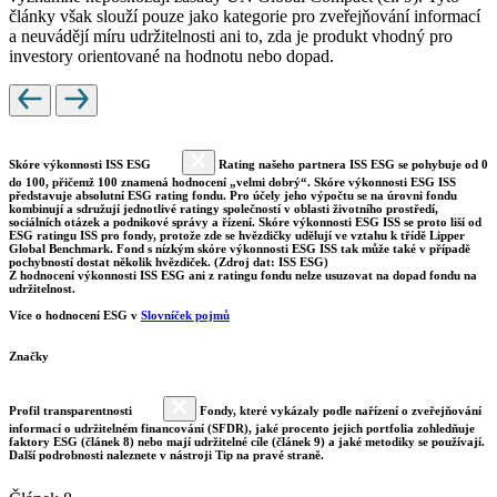
články však slouží pouze jako kategorie pro zveřejňování informací
a neuvádějí míru udržitelnosti ani to, zda je produkt vhodný pro
investory orientované na hodnotu nebo dopad.
Skóre výkonnosti ISS ESG
Rating našeho partnera ISS ESG se pohybuje od 0
do 100, přičemž 100 znamená hodnocení „velmi dobrý“. Skóre výkonnosti ESG ISS
představuje absolutní ESG rating fondu. Pro účely jeho výpočtu se na úrovni fondu
kombinují a sdružují jednotlivé ratingy společností v oblasti životního prostředí,
sociálních otázek a podnikové správy a řízení. Skóre výkonnosti ESG ISS se proto liší od
ESG ratingu ISS pro fondy, protože zde se hvězdičky udělují ve vztahu k třídě Lipper
Global Benchmark. Fond s nízkým skóre výkonnosti ESG ISS tak může také v případě
pochybností dostat několik hvězdiček. (Zdroj dat: ISS ESG)
Z hodnocení výkonnosti ISS ESG ani z ratingu fondu nelze usuzovat na dopad fondu na
udržitelnost.
Více o hodnocení ESG v
Slovníček pojmů
Značky
Profil transparentnosti
Fondy, které vykázaly podle nařízení o zveřejňování
informací o udržitelném financování (SFDR), jaké procento jejich portfolia zohledňuje
faktory ESG (článek 8) nebo mají udržitelné cíle (článek 9) a jaké metodiky se používají.
Další podrobnosti naleznete v nástroji Tip na pravé straně.