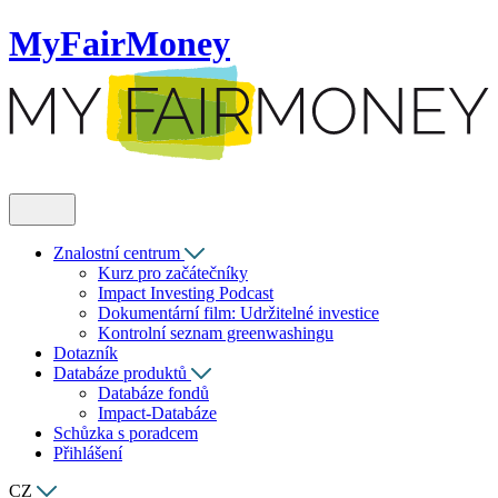
MyFairMoney
Znalostní centrum
Kurz pro začátečníky
Impact Investing Podcast
Dokumentární film: Udržitelné investice
Kontrolní seznam greenwashingu
Dotazník
Databáze produktů
Databáze fondů
Impact-Databáze
Schůzka s poradcem
Přihlášení
CZ