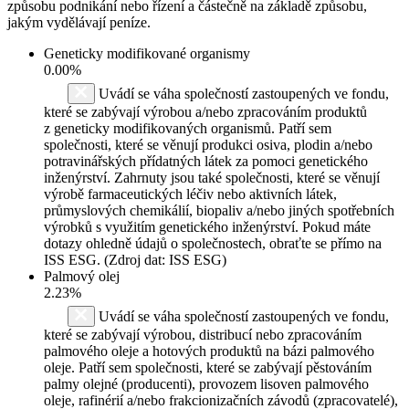
způsobu podnikání nebo řízení a částečně na základě způsobu,
jakým vydělávají peníze.
Geneticky modifikované organismy
0.00%
Uvádí se váha společností zastoupených ve fondu,
které se zabývají výrobou a/nebo zpracováním produktů
z geneticky modifikovaných organismů. Patří sem
společnosti, které se věnují produkci osiva, plodin a/nebo
potravinářských přídatných látek za pomoci genetického
inženýrství. Zahrnuty jsou také společnosti, které se věnují
výrobě farmaceutických léčiv nebo aktivních látek,
průmyslových chemikálií, biopaliv a/nebo jiných spotřebních
výrobků s využitím genetického inženýrství. Pokud máte
dotazy ohledně údajů o společnostech, obraťte se přímo na
ISS ESG. (Zdroj dat: ISS ESG)
Palmový olej
2.23%
Uvádí se váha společností zastoupených ve fondu,
které se zabývají výrobou, distribucí nebo zpracováním
palmového oleje a hotových produktů na bázi palmového
oleje. Patří sem společnosti, které se zabývají pěstováním
palmy olejné (producenti), provozem lisoven palmového
oleje, rafinérií a/nebo frakcionizačních závodů (zpracovatelé),