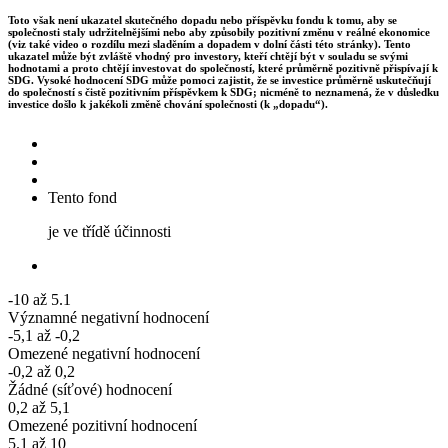
Toto však není ukazatel skutečného dopadu nebo příspěvku fondu k tomu, aby se
společnosti staly udržitelnějšími nebo aby způsobily pozitivní změnu v reálné ekonomice
(viz také video o rozdílu mezi sladěním a dopadem v dolní části této stránky). Tento
ukazatel může být zvláště vhodný pro investory, kteří chtějí být v souladu se svými
hodnotami a proto chtějí investovat do společností, které průměrně pozitivně přispívají k
SDG. Vysoké hodnocení SDG může pomoci zajistit, že se investice průměrně uskutečňují
do společností s čistě pozitivním příspěvkem k SDG; nicméně to neznamená, že v důsledku
investice došlo k jakékoli změně chování společnosti (k „dopadu“).
Tento fond
je ve třídě účinnosti
-10 až 5.1
Významné negativní hodnocení
-5,1 až -0,2
Omezené negativní hodnocení
-0,2 až 0,2
Žádné (síťové) hodnocení
0,2 až 5,1
Omezené pozitivní hodnocení
5.1 až 10