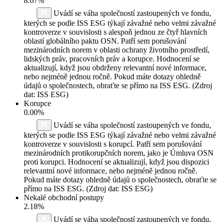
8.67%
Uvádí se váha společností zastoupených ve fondu,
kterých se podle ISS ESG týkají závažné nebo velmi závažné
kontroverze v souvislosti s alespoň jednou ze čtyř hlavních
oblastí globálního paktu OSN. Patří sem porušování
mezinárodních norem v oblasti ochrany životního prostředí,
lidských práv, pracovních práv a korupce. Hodnocení se
aktualizují, když jsou obdrženy relevantní nové informace,
nebo nejméně jednou ročně. Pokud máte dotazy ohledně
údajů o společnostech, obraťte se přímo na ISS ESG. (Zdroj
dat: ISS ESG)
Korupce
0.00%
Uvádí se váha společností zastoupených ve fondu,
kterých se podle ISS ESG týkají závažné nebo velmi závažné
kontroverze v souvislosti s korupcí. Patří sem porušování
mezinárodních protikorupčních norem, jako je Úmluva OSN
proti korupci. Hodnocení se aktualizují, když jsou dispozici
relevantní nové informace, nebo nejméně jednou ročně.
Pokud máte dotazy ohledně údajů o společnostech, obraťte se
přímo na ISS ESG. (Zdroj dat: ISS ESG)
Nekalé obchodní postupy
2.18%
Uvádí se váha společností zastoupených ve fondu,