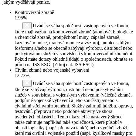
jakým vydělávají peníze.
Kontroverzní zbraně
1.95%
Uvádí se váha společností zastoupených ve fondu,
které mají vazbu na kontroverzní zbraně (atomové, biologické
a chemické zbraně, protipěchotní miny, zápalné zbraně,
kazetová munice, uranová munice a výzbroj, munice s bílým
fosforem) a/nebo se obecně zabývají výrobou, distribucí nebo
poskytováním služeb v souvislosti s kontroverzními zbraněmi.
Pokud máte dotazy ohledně údajů o společnostech, obraťte se
přímo na ISS ESG. (Zdroj dat: ISS ESG)
Civilní zbraně nebo vojenské vybavení
12.73%
Uvádí se váha společností zastoupených ve fondu,
které se zabývají výrobou, distribucí nebo poskytováním
služeb v souvislosti s vojenským vybavením (válečné zbraně,
podpůrné vojenské vybavení a jeho součásti) a/nebo s
civilními střelnými zbraněmi. Služby zahrnují údržbu, opravu,
testování, přepravu nebo podobné aktivity ve shora
uvedených oblastech. Tento ukazatel je nastavený široce,
takže zahrnuje například také společnosti, které působí v
oblasti logistiky (např. přeprava tanků) nebo vyrábějí zboží,
které má civilní i vojenské použití (např. kyslíkové masky pro