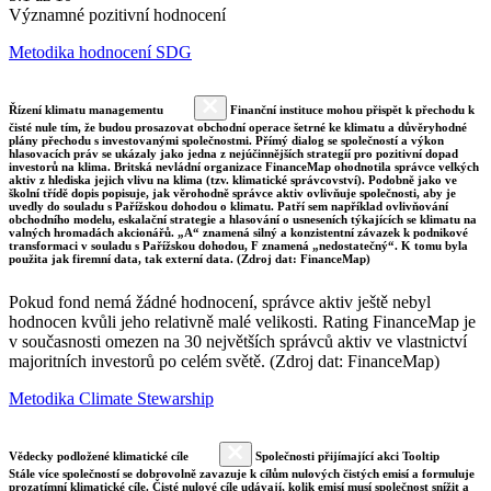
Významné pozitivní hodnocení
Metodika hodnocení SDG
Řízení klimatu managementu
Finanční instituce mohou přispět k přechodu k
čisté nule tím, že budou prosazovat obchodní operace šetrné ke klimatu a důvěryhodné
plány přechodu s investovanými společnostmi. Přímý dialog se společností a výkon
hlasovacích práv se ukázaly jako jedna z nejúčinnějších strategií pro pozitivní dopad
investorů na klima. Britská nevládní organizace FinanceMap ohodnotila správce velkých
aktiv z hlediska jejich vlivu na klima (tzv. klimatické správcovství). Podobně jako ve
školní třídě dopis popisuje, jak věrohodně správce aktiv ovlivňuje společnosti, aby je
uvedly do souladu s Pařížskou dohodou o klimatu. Patří sem například ovlivňování
obchodního modelu, eskalační strategie a hlasování o usneseních týkajících se klimatu na
valných hromadách akcionářů. „A“ znamená silný a konzistentní závazek k podnikové
transformaci v souladu s Pařížskou dohodou, F znamená „nedostatečný“. K tomu byla
použita jak firemní data, tak externí data. (Zdroj dat: FinanceMap)
Pokud fond nemá žádné hodnocení, správce aktiv ještě nebyl
hodnocen kvůli jeho relativně malé velikosti. Rating FinanceMap je
v současnosti omezen na 30 největších správců aktiv ve vlastnictví
majoritních investorů po celém světě. (Zdroj dat: FinanceMap)
Metodika Climate Stewarship
Vědecky podložené klimatické cíle
Společnosti přijímající akci Tooltip
Stále více společností se dobrovolně zavazuje k cílům nulových čistých emisí a formuluje
prozatímní klimatické cíle. Čisté nulové cíle udávají, kolik emisí musí společnost snížit a