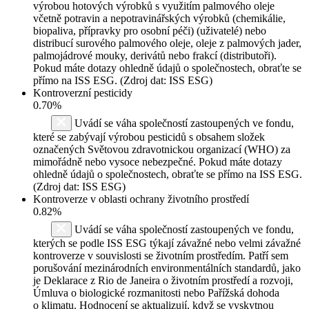
výrobou hotových výrobků s využitím palmového oleje
včetně potravin a nepotravinářských výrobků (chemikálie,
biopaliva, přípravky pro osobní péči) (uživatelé) nebo
distribucí surového palmového oleje, oleje z palmových jader,
palmojádrové mouky, derivátů nebo frakcí (distributoři).
Pokud máte dotazy ohledně údajů o společnostech, obraťte se
přímo na ISS ESG. (Zdroj dat: ISS ESG)
Kontroverzní pesticidy
0.70%
Uvádí se váha společností zastoupených ve fondu,
které se zabývají výrobou pesticidů s obsahem složek
označených Světovou zdravotnickou organizací (WHO) za
mimořádně nebo vysoce nebezpečné. Pokud máte dotazy
ohledně údajů o společnostech, obraťte se přímo na ISS ESG.
(Zdroj dat: ISS ESG)
Kontroverze v oblasti ochrany životního prostředí
0.82%
Uvádí se váha společností zastoupených ve fondu,
kterých se podle ISS ESG týkají závažné nebo velmi závažné
kontroverze v souvislosti se životním prostředím. Patří sem
porušování mezinárodních environmentálních standardů, jako
je Deklarace z Rio de Janeira o životním prostředí a rozvoji,
Úmluva o biologické rozmanitosti nebo Pařížská dohoda
o klimatu. Hodnocení se aktualizují, když se vyskytnou