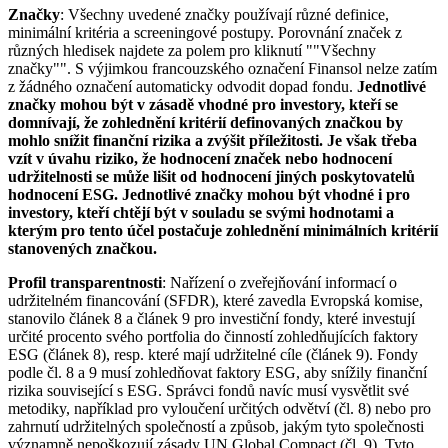
Značky
: Všechny uvedené značky používají různé definice,
minimální kritéria a screeningové postupy. Porovnání značek z
různých hledisek najdete za polem pro kliknutí ""Všechny
značky"". S výjimkou francouzského označení Finansol nelze zatím
z žádného označení automaticky odvodit dopad fondu.
Jednotlivé
značky mohou být v zásadě vhodné pro investory, kteří se
domnívají, že zohlednění kritérií definovaných značkou by
mohlo snížit finanční rizika a zvýšit příležitosti. Je však třeba
vzít v úvahu riziko, že hodnocení značek nebo hodnocení
udržitelnosti se může lišit od hodnocení jiných poskytovatelů
hodnocení ESG. Jednotlivé značky mohou být vhodné i pro
investory, kteří chtějí být v souladu se svými hodnotami a
kterým pro tento účel postačuje zohlednění minimálních kritérií
stanovených značkou.
Profil transparentnosti
: Nařízení o zveřejňování informací o
udržitelném financování (SFDR), které zavedla Evropská komise,
stanovilo článek 8 a článek 9 pro investiční fondy, které investují
určité procento svého portfolia do činností zohledňujících faktory
ESG (článek 8), resp. které mají udržitelné cíle (článek 9). Fondy
podle čl. 8 a 9 musí zohledňovat faktory ESG, aby snížily finanční
rizika související s ESG. Správci fondů navíc musí vysvětlit své
metodiky, například pro vyloučení určitých odvětví (čl. 8) nebo pro
zahrnutí udržitelných společností a způsob, jakým tyto společnosti
významně nepoškozují zásady UN Global Compact (čl. 9). Tyto