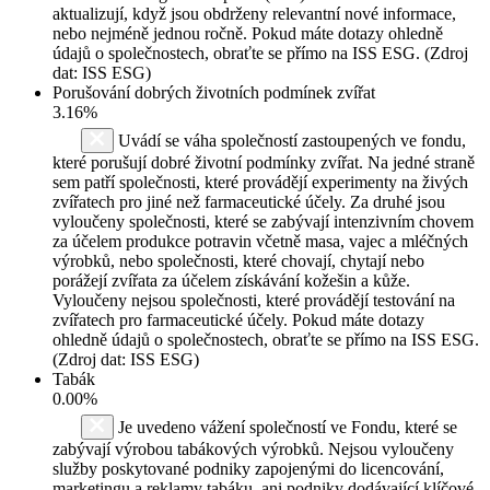
aktualizují, když jsou obdrženy relevantní nové informace,
nebo nejméně jednou ročně. Pokud máte dotazy ohledně
údajů o společnostech, obraťte se přímo na ISS ESG. (Zdroj
dat: ISS ESG)
Porušování dobrých životních podmínek zvířat
3.16%
Uvádí se váha společností zastoupených ve fondu,
které porušují dobré životní podmínky zvířat. Na jedné straně
sem patří společnosti, které provádějí experimenty na živých
zvířatech pro jiné než farmaceutické účely. Za druhé jsou
vyloučeny společnosti, které se zabývají intenzivním chovem
za účelem produkce potravin včetně masa, vajec a mléčných
výrobků, nebo společnosti, které chovají, chytají nebo
porážejí zvířata za účelem získávání kožešin a kůže.
Vyloučeny nejsou společnosti, které provádějí testování na
zvířatech pro farmaceutické účely. Pokud máte dotazy
ohledně údajů o společnostech, obraťte se přímo na ISS ESG.
(Zdroj dat: ISS ESG)
Tabák
0.00%
Je uvedeno vážení společností ve Fondu, které se
zabývají výrobou tabákových výrobků. Nejsou vyloučeny
služby poskytované podniky zapojenými do licencování,
marketingu a reklamy tabáku, ani podniky dodávající klíčové