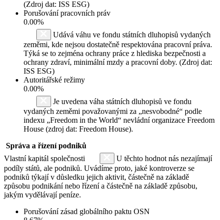
(Zdroj dat: ISS ESG)
Porušování pracovních práv
0.00%
Udává váhu ve fondu státních dluhopisů vydaných
zeměmi, kde nejsou dostatečně respektována pracovní práva.
Týká se to zejména ochrany práce z hlediska bezpečnosti a
ochrany zdraví, minimální mzdy a pracovní doby. (Zdroj dat:
ISS ESG)
Autoritářské režimy
0.00%
Je uvedena váha státních dluhopisů ve fondu
vydaných zeměmi považovanými za „nesvobodné“ podle
indexu „Freedom in the World“ nevládní organizace Freedom
House (zdroj dat: Freedom House).
Správa a řízení podniků
Vlastní kapitál společnosti
U těchto hodnot nás nezajímají
podíly států, ale podniků. Uvádíme proto, jaké kontroverze se
podniků týkají v důsledku jejich aktivit, částečně na základě
způsobu podnikání nebo řízení a částečně na základě způsobu,
jakým vydělávají peníze.
Porušování zásad globálního paktu OSN