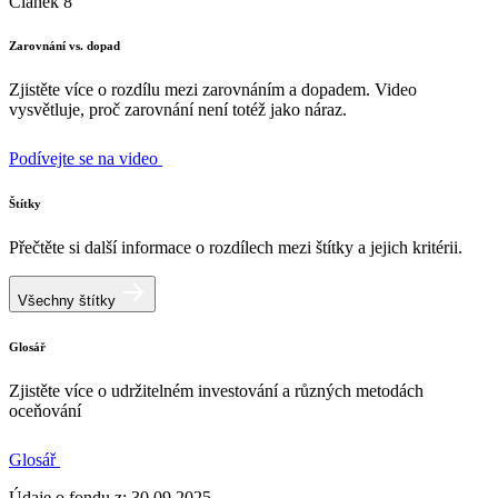
Článek 8
Zarovnání vs. dopad
Zjistěte více o rozdílu mezi zarovnáním a dopadem. Video
vysvětluje, proč zarovnání není totéž jako náraz.
Podívejte se na video
Štítky
Přečtěte si další informace o rozdílech mezi štítky a jejich kritérii.
Všechny štítky
Glosář
Zjistěte více o udržitelném investování a různých metodách
oceňování
Glosář
Údaje o fondu z: 30.09.2025