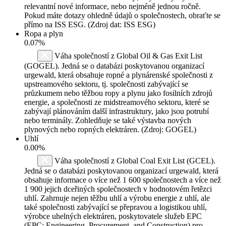
relevantní nové informace, nebo nejméně jednou ročně.
Pokud máte dotazy ohledně údajů o společnostech, obraťte se
přímo na ISS ESG. (Zdroj dat: ISS ESG)
Ropa a plyn
0.07%
Váha společností z Global Oil & Gas Exit List
(GOGEL). Jedná se o databázi poskytovanou organizací
urgewald, která obsahuje ropné a plynárenské společnosti z
upstreamového sektoru, tj. společnosti zabývající se
průzkumem nebo těžbou ropy a plynu jako fosilních zdrojů
energie, a společnosti ze midstreamového sektoru, které se
zabývají plánováním další infrastruktury, jako jsou potrubí
nebo terminály. Zohledňuje se také výstavba nových
plynových nebo ropných elektráren. (Zdroj: GOGEL)
Uhlí
0.00%
Váha společností z Global Coal Exit List (GCEL).
Jedná se o databázi poskytovanou organizací urgewald, která
obsahuje informace o více než 1 600 společnostech a více než
1 900 jejich dceřiných společnostech v hodnotovém řetězci
uhlí. Zahrnuje nejen těžbu uhlí a výrobu energie z uhlí, ale
také společnosti zabývající se přepravou a logistikou uhlí,
výrobce uhelných elektráren, poskytovatele služeb EPC
(EPC: Engineering, Procurement, and Construction) pro