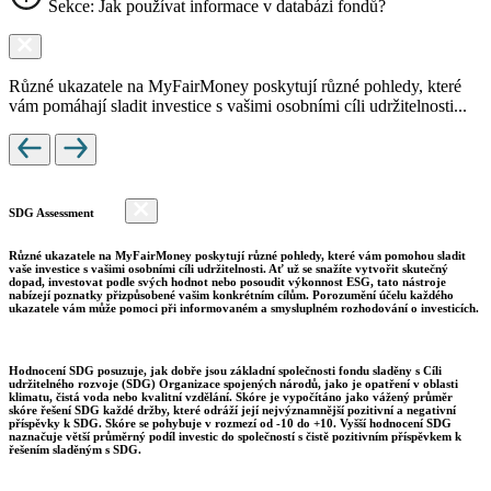
Sekce: Jak používat informace v databázi fondů?
Různé ukazatele na MyFairMoney poskytují různé pohledy, které
vám pomáhají sladit investice s vašimi osobními cíli udržitelnosti...
SDG Assessment
Různé ukazatele na MyFairMoney poskytují různé pohledy, které vám pomohou sladit
vaše investice s vašimi osobními cíli udržitelnosti. Ať už se snažíte vytvořit skutečný
dopad, investovat podle svých hodnot nebo posoudit výkonnost ESG, tato nástroje
nabízejí poznatky přizpůsobené vašim konkrétním cílům. Porozumění účelu každého
ukazatele vám může pomoci při informovaném a smysluplném rozhodování o investicích.
Hodnocení SDG posuzuje, jak dobře jsou základní společnosti fondu sladěny s Cíli
udržitelného rozvoje (SDG) Organizace spojených národů, jako je opatření v oblasti
klimatu, čistá voda nebo kvalitní vzdělání. Skóre je vypočítáno jako vážený průměr
skóre řešení SDG každé držby, které odráží její nejvýznamnější pozitivní a negativní
příspěvky k SDG. Skóre se pohybuje v rozmezí od -10 do +10. Vyšší hodnocení SDG
naznačuje větší průměrný podíl investic do společností s čistě pozitivním příspěvkem k
řešením sladěným s SDG.