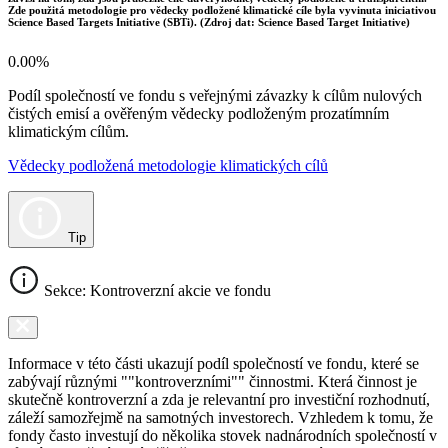
Zde použitá metodologie pro vědecky podložené klimatické cíle byla vyvinuta iniciativou
Science Based Targets Initiative (SBTi). (Zdroj dat: Science Based Target Initiative)
0.00%
Podíl společností ve fondu s veřejnými závazky k cílům nulových
čistých emisí a ověřeným vědecky podloženým prozatímním
klimatickým cílům.
Vědecky podložená metodologie klimatických cílů
Tip
Sekce: Kontroverzní akcie ve fondu
Informace v této části ukazují podíl společností ve fondu, které se
zabývají různými ""kontroverzními"" činnostmi. Která činnost je
skutečně kontroverzní a zda je relevantní pro investiční rozhodnutí,
záleží samozřejmě na samotných investorech. Vzhledem k tomu, že
fondy často investují do několika stovek nadnárodních společností v