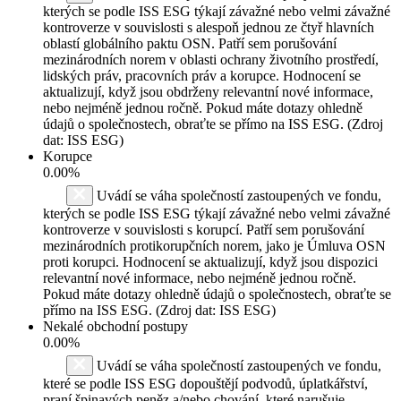
kterých se podle ISS ESG týkají závažné nebo velmi závažné
kontroverze v souvislosti s alespoň jednou ze čtyř hlavních
oblastí globálního paktu OSN. Patří sem porušování
mezinárodních norem v oblasti ochrany životního prostředí,
lidských práv, pracovních práv a korupce. Hodnocení se
aktualizují, když jsou obdrženy relevantní nové informace,
nebo nejméně jednou ročně. Pokud máte dotazy ohledně
údajů o společnostech, obraťte se přímo na ISS ESG. (Zdroj
dat: ISS ESG)
Korupce
0.00%
Uvádí se váha společností zastoupených ve fondu,
kterých se podle ISS ESG týkají závažné nebo velmi závažné
kontroverze v souvislosti s korupcí. Patří sem porušování
mezinárodních protikorupčních norem, jako je Úmluva OSN
proti korupci. Hodnocení se aktualizují, když jsou dispozici
relevantní nové informace, nebo nejméně jednou ročně.
Pokud máte dotazy ohledně údajů o společnostech, obraťte se
přímo na ISS ESG. (Zdroj dat: ISS ESG)
Nekalé obchodní postupy
0.00%
Uvádí se váha společností zastoupených ve fondu,
které se podle ISS ESG dopouštějí podvodů, úplatkářství,
praní špinavých peněz a/nebo chování, které narušuje