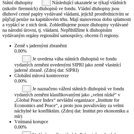
Státní dluhopisy
Následující ukazatele se týkají vládních
(nikoliv firemních) dluhopisů ve fondu. Vládní dluhopisy jsou
dluhové cenné papíry vydávané vládami, jejichž prostřednictvím se
půjčují peníze na kapitálovém trhu. Mají stanovenou dobu splatnosti
a vyplácí se z nich úrok. Zohledňujeme pouze dluhopisy vydávané
na národní úrovni, tj. vládami. Nepřihlížíme k dluhopisům
vydávaným orgány regionální samosprávy, obcemi či regiony.
Země s jadernými zbraněmi
0.00%
Je uvedena váha státních dluhopisů ve fondu
vydaných zeměmi uvedenými SIPRI jako země vlastnící
jaderné zbraně. (Zdroj dat: SIPRI)
Globální mírová kontroverze
0.00%
Je naznačeno vážení státních dluhopisů ve fondu
vydaných zeměmi klasifikovanými jako „velmi nízké“ v
„Global Peace Index“ nevládní organizace „Institute for
Economics and Peace“, a proto jsou považovány za velmi
náchylné ke konfliktům. (Zdroj dat: Institut pro ekonomiku a
mír)
Vnímaná korupce
0.00%