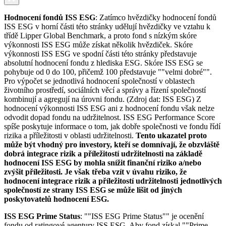
Hodnocení fondů ISS ESG
: Zatímco hvězdičky hodnocení fondů
ISS ESG v horní části této stránky udělují hvězdičky ve vztahu k
třídě Lipper Global Benchmark, a proto fond s nízkým skóre
výkonnosti ISS ESG může získat několik hvězdiček. Skóre
výkonnosti ISS ESG ve spodní části této stránky představuje
absolutní hodnocení fondu z hlediska ESG. Skóre ISS ESG se
pohybuje od 0 do 100, přičemž 100 představuje ""velmi dobré"".
Pro výpočet se jednotlivá hodnocení společností v oblastech
životního prostředí, sociálních věcí a správy a řízení společností
kombinují a agregují na úrovni fondu. (Zdroj dat: ISS ESG) Z
hodnocení výkonnosti ISS ESG ani z hodnocení fondu však nelze
odvodit dopad fondu na udržitelnost. ISS ESG Performance Score
spíše poskytuje informace o tom, jak dobře společnosti ve fondu řídí
rizika a příležitosti v oblasti udržitelnosti.
Tento ukazatel proto
může být vhodný pro investory, kteří se domnívají, že obzvláště
dobrá integrace rizik a příležitostí udržitelnosti na základě
hodnocení ISS ESG by mohla snížit finanční riziko a/nebo
zvýšit příležitosti. Je však třeba vzít v úvahu riziko, že
hodnocení integrace rizik a příležitostí udržitelnosti jednotlivých
společností ze strany ISS ESG se může lišit od jiných
poskytovatelů hodnocení ESG.
ISS ESG Prime Status
: ""ISS ESG Prime Status"" je ocenění
fondu od ratingové agentury ISS ESG. Aby fond získal ""Prime