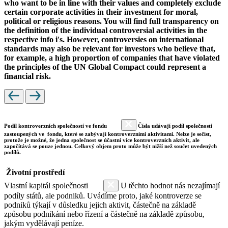
who want to be in line with their values and completely exclude
certain corporate activities in their investment for moral,
political or religious reasons. You will find full transparency on
the definition of the individual controversial activities in the
respective info i's. However, controversies on international
standards may also be relevant for investors who believe that,
for example, a high proportion of companies that have violated
the principles of the UN Global Compact could represent a
financial risk.
Podíl kontroverzních společností ve fondu
Čísla udávají podíl společností
zastoupených ve fondu, které se zabývají kontroverzními aktivitami. Nelze je sečíst,
protože je možné, že jedna společnost se účastní více kontroverzních aktivit, ale
započítává se pouze jednou. Celkový objem proto může být nižší než součet uvedených
podílů.
Životní prostředí
Vlastní kapitál společnosti
U těchto hodnot nás nezajímají
podíly států, ale podniků. Uvádíme proto, jaké kontroverze se
podniků týkají v důsledku jejich aktivit, částečně na základě
způsobu podnikání nebo řízení a částečně na základě způsobu,
jakým vydělávají peníze.