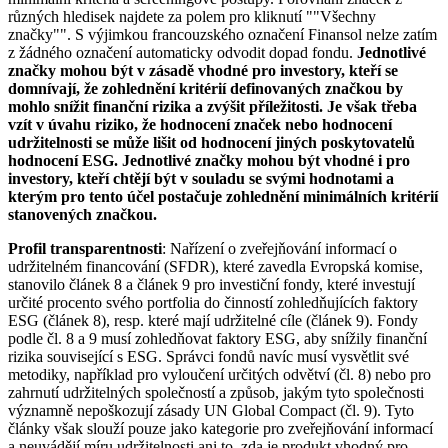
různých hledisek najdete za polem pro kliknutí ""Všechny
značky"". S výjimkou francouzského označení Finansol nelze zatím
z žádného označení automaticky odvodit dopad fondu.
Jednotlivé
značky mohou být v zásadě vhodné pro investory, kteří se
domnívají, že zohlednění kritérií definovaných značkou by
mohlo snížit finanční rizika a zvýšit příležitosti. Je však třeba
vzít v úvahu riziko, že hodnocení značek nebo hodnocení
udržitelnosti se může lišit od hodnocení jiných poskytovatelů
hodnocení ESG. Jednotlivé značky mohou být vhodné i pro
investory, kteří chtějí být v souladu se svými hodnotami a
kterým pro tento účel postačuje zohlednění minimálních kritérií
stanovených značkou.
Profil transparentnosti
: Nařízení o zveřejňování informací o
udržitelném financování (SFDR), které zavedla Evropská komise,
stanovilo článek 8 a článek 9 pro investiční fondy, které investují
určité procento svého portfolia do činností zohledňujících faktory
ESG (článek 8), resp. které mají udržitelné cíle (článek 9). Fondy
podle čl. 8 a 9 musí zohledňovat faktory ESG, aby snížily finanční
rizika související s ESG. Správci fondů navíc musí vysvětlit své
metodiky, například pro vyloučení určitých odvětví (čl. 8) nebo pro
zahrnutí udržitelných společností a způsob, jakým tyto společnosti
významně nepoškozují zásady UN Global Compact (čl. 9). Tyto
články však slouží pouze jako kategorie pro zveřejňování informací
a neuvádějí míru udržitelnosti ani to, zda je produkt vhodný pro