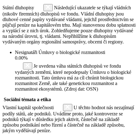
Státní dluhopisy
Následující ukazatele se týkají vládních
(nikoliv firemních) dluhopisů ve fondu. Vládní dluhopisy jsou
dluhové cenné papíry vydávané vládami, jejichž prostřednictvím se
půjčují peníze na kapitálovém trhu. Mají stanovenou dobu splatnosti
a vyplácí se z nich úrok. Zohledňujeme pouze dluhopisy vydávané
na národní úrovni, tj. vládami. Nepřihlížíme k dluhopisům
vydávaným orgány regionální samosprávy, obcemi či regiony.
Nesignatáři Úmluvy o biologické rozmanitosti
0.00%
Je uvedena váha státních dluhopisů ve fondu
vydaných zeměmi, které nepodepsaly Úmluvu o biologické
rozmanitosti. Tato úmluva má za cíl chránit biologickou
rozmanitost Země, ale také genetickou rozmanitost a
rozmanitost ekosystémů. (Zdroj dat: OSN)
Sociální témata a etika
Vlastní kapitál společnosti
U těchto hodnot nás nezajímají
podíly států, ale podniků. Uvádíme proto, jaké kontroverze se
podniků týkají v důsledku jejich aktivit, částečně na základě
způsobu podnikání nebo řízení a částečně na základě způsobu,
jakým vydělávají peníze.