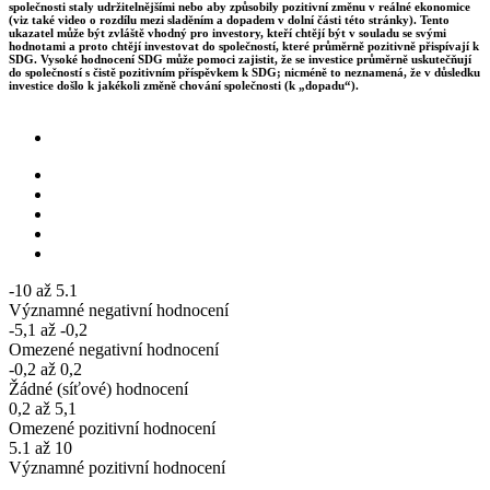
společnosti staly udržitelnějšími nebo aby způsobily pozitivní změnu v reálné ekonomice
(viz také video o rozdílu mezi sladěním a dopadem v dolní části této stránky). Tento
ukazatel může být zvláště vhodný pro investory, kteří chtějí být v souladu se svými
hodnotami a proto chtějí investovat do společností, které průměrně pozitivně přispívají k
SDG. Vysoké hodnocení SDG může pomoci zajistit, že se investice průměrně uskutečňují
do společností s čistě pozitivním příspěvkem k SDG; nicméně to neznamená, že v důsledku
investice došlo k jakékoli změně chování společnosti (k „dopadu“).
-10 až 5.1
Významné negativní hodnocení
-5,1 až -0,2
Omezené negativní hodnocení
-0,2 až 0,2
Žádné (síťové) hodnocení
0,2 až 5,1
Omezené pozitivní hodnocení
5.1 až 10
Významné pozitivní hodnocení