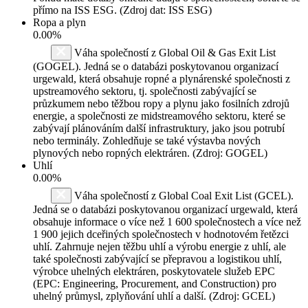
přímo na ISS ESG. (Zdroj dat: ISS ESG)
Ropa a plyn
0.00%
Váha společností z Global Oil & Gas Exit List
(GOGEL). Jedná se o databázi poskytovanou organizací
urgewald, která obsahuje ropné a plynárenské společnosti z
upstreamového sektoru, tj. společnosti zabývající se
průzkumem nebo těžbou ropy a plynu jako fosilních zdrojů
energie, a společnosti ze midstreamového sektoru, které se
zabývají plánováním další infrastruktury, jako jsou potrubí
nebo terminály. Zohledňuje se také výstavba nových
plynových nebo ropných elektráren. (Zdroj: GOGEL)
Uhlí
0.00%
Váha společností z Global Coal Exit List (GCEL).
Jedná se o databázi poskytovanou organizací urgewald, která
obsahuje informace o více než 1 600 společnostech a více než
1 900 jejich dceřiných společnostech v hodnotovém řetězci
uhlí. Zahrnuje nejen těžbu uhlí a výrobu energie z uhlí, ale
také společnosti zabývající se přepravou a logistikou uhlí,
výrobce uhelných elektráren, poskytovatele služeb EPC
(EPC: Engineering, Procurement, and Construction) pro
uhelný průmysl, zplyňování uhlí a další. (Zdroj: GCEL)