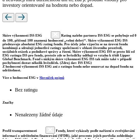
investory orientované na hodnotu nebo dopad.
Skóre výkonnosti ISS ESG
Rating našeho partnera ISS ESG se pohybuje od 0
do 100, přičemž 100 znamená hodnocení „velmi dobrý“. Skóre výkonnosti ESG ISS
představuje absolutní ESG rating fondu. Pro účely jeho výpočtu se na úrovni fondu
kombinují a sdružují jednotlivé ratingy společností v oblasti životního prostředí,
sociálních otázek a podnikové správy a řízení. Skóre výkonnosti ESG ISS se proto liší od
ESG ratingu ISS pro fondy, protože zde se hvězdičky udělují ve vztahu k třídě Lipper
Global Benchmark. Fond s nízkým skóre výkonnosti ESG ISS tak může také v případě
pochybností dostat několik hvězdiček. (Zdroj dat: ISS ESG)
Z hodnocení výkonnosti ISS ESG ani z ratingu fondu nelze usuzovat na dopad fondu na
udržitelnost.
Více o hodnocení ESG v
Slovníček pojmů
Bez ratingu
Značky
Nenalezeny žádné údaje
Profil transparentnosti
Fondy, které vykázaly podle nařízení o zveřejňování
informací o udržitelném financování (SFDR), jaké procento jejich portfolia zohledňuje