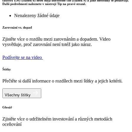
faktory ESG (článek 8) nebo mají udržitelné cíle (článek 9) a jaké metodiky se používají.
Další podrobnosti naleznete v nástroji Tip na pravé straně.
Nenalezeny žádné údaje
Zarovnání vs. dopad
Zjistěte více o rozdílu mezi zarovnáním a dopadem. Video
vysvětluje, proč zarovnání není totéž jako náraz.
Podívejte se na video
Štítky
Přečtěte si další informace o rozdílech mezi štítky a jejich kritérii.
Všechny štítky
Glosář
Zjistěte více o udržitelném investování a různých metodách
oceňování