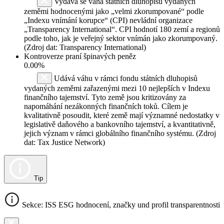
Vydává se váha státních dluhopisů vydaných
zeměmi hodnocenými jako „velmi zkorumpované“ podle
„Indexu vnímání korupce“ (CPI) nevládní organizace
„Transparency International“. CPI hodnotí 180 zemí a regionů
podle toho, jak je veřejný sektor vnímán jako zkorumpovaný.
(Zdroj dat: Transparency International)
Kontroverze praní špinavých peněz
0.00%
Udává váhu v rámci fondu státních dluhopisů
vydaných zeměmi zařazenými mezi 10 nejlepších v Indexu
finančního tajemství. Tyto země jsou kritizovány za
napomáhání nezákonných finančních toků. Cílem je
kvalitativně posoudit, které země mají významné nedostatky v
legislativě daňového a bankovního tajemství, a kvantitativně,
jejich význam v rámci globálního finančního systému. (Zdroj
dat: Tax Justice Network)
Tip
Sekce: ISS ESG hodnocení, značky und profil transparentnosti