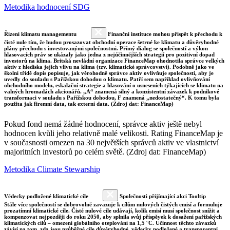
Metodika hodnocení SDG
Řízení klimatu managementu
Finanční instituce mohou přispět k přechodu k
čisté nule tím, že budou prosazovat obchodní operace šetrné ke klimatu a důvěryhodné
plány přechodu s investovanými společnostmi. Přímý dialog se společností a výkon
hlasovacích práv se ukázaly jako jedna z nejúčinnějších strategií pro pozitivní dopad
investorů na klima. Britská nevládní organizace FinanceMap ohodnotila správce velkých
aktiv z hlediska jejich vlivu na klima (tzv. klimatické správcovství). Podobně jako ve
školní třídě dopis popisuje, jak věrohodně správce aktiv ovlivňuje společnosti, aby je
uvedly do souladu s Pařížskou dohodou o klimatu. Patří sem například ovlivňování
obchodního modelu, eskalační strategie a hlasování o usneseních týkajících se klimatu na
valných hromadách akcionářů. „A“ znamená silný a konzistentní závazek k podnikové
transformaci v souladu s Pařížskou dohodou, F znamená „nedostatečný“. K tomu byla
použita jak firemní data, tak externí data. (Zdroj dat: FinanceMap)
Pokud fond nemá žádné hodnocení, správce aktiv ještě nebyl
hodnocen kvůli jeho relativně malé velikosti. Rating FinanceMap je
v současnosti omezen na 30 největších správců aktiv ve vlastnictví
majoritních investorů po celém světě. (Zdroj dat: FinanceMap)
Metodika Climate Stewarship
Vědecky podložené klimatické cíle
Společnosti přijímající akci Tooltip
Stále více společností se dobrovolně zavazuje k cílům nulových čistých emisí a formuluje
prozatímní klimatické cíle. Čisté nulové cíle udávají, kolik emisí musí společnost snížit a
kompenzovat nejpozději do roku 2050, aby splnila svůj příspěvek k dosažení pařížských
klimatických cílů – omezení globálního oteplování na 1,5 °C. Účinnost těchto závazků
závisí na tom, zda jsou průběžné cíle důvěryhodné, vědecky podložené a transparentní.