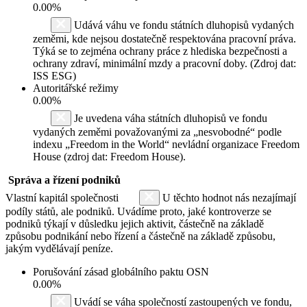
0.00%
Udává váhu ve fondu státních dluhopisů vydaných
zeměmi, kde nejsou dostatečně respektována pracovní práva.
Týká se to zejména ochrany práce z hlediska bezpečnosti a
ochrany zdraví, minimální mzdy a pracovní doby. (Zdroj dat:
ISS ESG)
Autoritářské režimy
0.00%
Je uvedena váha státních dluhopisů ve fondu
vydaných zeměmi považovanými za „nesvobodné“ podle
indexu „Freedom in the World“ nevládní organizace Freedom
House (zdroj dat: Freedom House).
Správa a řízení podniků
Vlastní kapitál společnosti
U těchto hodnot nás nezajímají
podíly států, ale podniků. Uvádíme proto, jaké kontroverze se
podniků týkají v důsledku jejich aktivit, částečně na základě
způsobu podnikání nebo řízení a částečně na základě způsobu,
jakým vydělávají peníze.
Porušování zásad globálního paktu OSN
0.00%
Uvádí se váha společností zastoupených ve fondu,