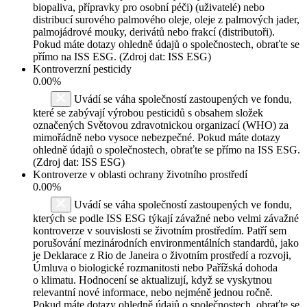
biopaliva, přípravky pro osobní péči) (uživatelé) nebo
distribucí surového palmového oleje, oleje z palmových jader,
palmojádrové mouky, derivátů nebo frakcí (distributoři).
Pokud máte dotazy ohledně údajů o společnostech, obraťte se
přímo na ISS ESG. (Zdroj dat: ISS ESG)
Kontroverzní pesticidy
0.00%
Uvádí se váha společností zastoupených ve fondu,
které se zabývají výrobou pesticidů s obsahem složek
označených Světovou zdravotnickou organizací (WHO) za
mimořádně nebo vysoce nebezpečné. Pokud máte dotazy
ohledně údajů o společnostech, obraťte se přímo na ISS ESG.
(Zdroj dat: ISS ESG)
Kontroverze v oblasti ochrany životního prostředí
0.00%
Uvádí se váha společností zastoupených ve fondu,
kterých se podle ISS ESG týkají závažné nebo velmi závažné
kontroverze v souvislosti se životním prostředím. Patří sem
porušování mezinárodních environmentálních standardů, jako
je Deklarace z Rio de Janeira o životním prostředí a rozvoji,
Úmluva o biologické rozmanitosti nebo Pařížská dohoda
o klimatu. Hodnocení se aktualizují, když se vyskytnou
relevantní nové informace, nebo nejméně jednou ročně.
Pokud máte dotazy ohledně údajů o společnostech, obraťte se