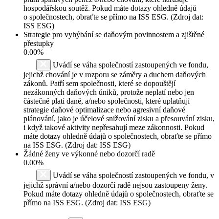
hospodářskou soutěž. Pokud máte dotazy ohledně údajů
o společnostech, obraťte se přímo na ISS ESG. (Zdroj dat:
ISS ESG)
Strategie pro vyhýbání se daňovým povinnostem a zjištěné
přestupky
0.00%
Uvádí se váha společností zastoupených ve fondu,
jejichž chování je v rozporu se záměry a duchem daňových
zákonů. Patří sem společnosti, které se dopouštějí
nezákonných daňových úniků, protože neplatí nebo jen
částečně platí daně, a/nebo společnosti, které uplatňují
strategie daňové optimalizace nebo agresivní daňové
plánování, jako je účelové snižování zisku a přesouvání zisku,
i když takové aktivity nepřesahují meze zákonnosti. Pokud
máte dotazy ohledně údajů o společnostech, obraťte se přímo
na ISS ESG. (Zdroj dat: ISS ESG)
Žádné ženy ve výkonné nebo dozorčí radě
0.00%
Uvádí se váha společností zastoupených ve fondu, v
jejichž správní a/nebo dozorčí radě nejsou zastoupeny ženy.
Pokud máte dotazy ohledně údajů o společnostech, obraťte se
přímo na ISS ESG. (Zdroj dat: ISS ESG)