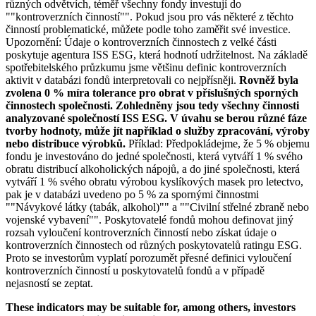
různých odvětvích, téměř všechny fondy investují do
""kontroverzních činností"". Pokud jsou pro vás některé z těchto
činností problematické, můžete podle toho zaměřit své investice.
Upozornění: Údaje o kontroverzních činnostech z velké části
poskytuje agentura ISS ESG, která hodnotí udržitelnost. Na základě
spotřebitelského průzkumu jsme většinu definic kontroverzních
aktivit v databázi fondů interpretovali co nejpřísněji.
Rovněž byla
zvolena 0 % míra tolerance pro obrat v příslušných sporných
činnostech společnosti. Zohledněny jsou tedy všechny činnosti
analyzované společností ISS ESG. V úvahu se berou různé fáze
tvorby hodnoty, může jít například o služby zpracování, výroby
nebo distribuce výrobků.
Příklad: Předpokládejme, že 5 % objemu
fondu je investováno do jedné společnosti, která vytváří 1 % svého
obratu distribucí alkoholických nápojů, a do jiné společnosti, která
vytváří 1 % svého obratu výrobou kyslíkových masek pro letectvo,
pak je v databázi uvedeno po 5 % za spornými činnostmi
""Návykové látky (tabák, alkohol)"" a ""Civilní střelné zbraně nebo
vojenské vybavení"". Poskytovatelé fondů mohou definovat jiný
rozsah vyloučení kontroverzních činností nebo získat údaje o
kontroverzních činnostech od různých poskytovatelů ratingu ESG.
Proto se investorům vyplatí porozumět přesné definici vyloučení
kontroverzních činností u poskytovatelů fondů a v případě
nejasností se zeptat.
These indicators may be suitable for, among others, investors