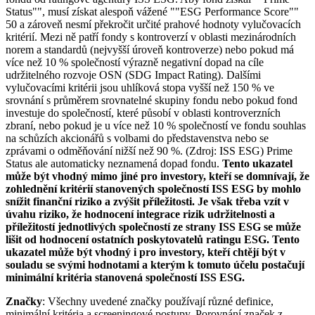
Status"", musí získat alespoň vážené ""ESG Performance Score""
50 a zároveň nesmí překročit určité prahové hodnoty vylučovacích
kritérií. Mezi ně patří fondy s kontroverzí v oblasti mezinárodních
norem a standardů (nejvyšší úroveň kontroverze) nebo pokud má
více než 10 % společností výrazně negativní dopad na cíle
udržitelného rozvoje OSN (SDG Impact Rating). Dalšími
vylučovacími kritérii jsou uhlíková stopa vyšší než 150 % ve
srovnání s průměrem srovnatelné skupiny fondu nebo pokud fond
investuje do společností, které působí v oblasti kontroverzních
zbraní, nebo pokud je u více než 10 % společností ve fondu souhlas
na schůzích akcionářů s volbami do představenstva nebo se
zprávami o odměňování nižší než 90 %. (Zdroj: ISS ESG) Prime
Status ale automaticky neznamená dopad fondu.
Tento ukazatel
může být vhodný mimo jiné pro investory, kteří se domnívají, že
zohlednění kritérií stanovených společností ISS ESG by mohlo
snížit finanční riziko a zvýšit příležitosti. Je však třeba vzít v
úvahu riziko, že hodnocení integrace rizik udržitelnosti a
příležitostí jednotlivých společností ze strany ISS ESG se může
lišit od hodnocení ostatních poskytovatelů ratingu ESG. Tento
ukazatel může být vhodný i pro investory, kteří chtějí být v
souladu se svými hodnotami a kterým k tomuto účelu postačují
minimální kritéria stanovená společností ISS ESG.
Značky
: Všechny uvedené značky používají různé definice,
minimální kritéria a screeningové postupy. Porovnání značek z