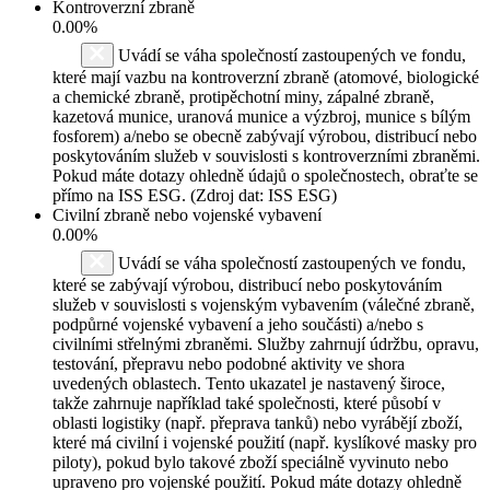
Kontroverzní zbraně
0.00%
Uvádí se váha společností zastoupených ve fondu,
které mají vazbu na kontroverzní zbraně (atomové, biologické
a chemické zbraně, protipěchotní miny, zápalné zbraně,
kazetová munice, uranová munice a výzbroj, munice s bílým
fosforem) a/nebo se obecně zabývají výrobou, distribucí nebo
poskytováním služeb v souvislosti s kontroverzními zbraněmi.
Pokud máte dotazy ohledně údajů o společnostech, obraťte se
přímo na ISS ESG. (Zdroj dat: ISS ESG)
Civilní zbraně nebo vojenské vybavení
0.00%
Uvádí se váha společností zastoupených ve fondu,
které se zabývají výrobou, distribucí nebo poskytováním
služeb v souvislosti s vojenským vybavením (válečné zbraně,
podpůrné vojenské vybavení a jeho součásti) a/nebo s
civilními střelnými zbraněmi. Služby zahrnují údržbu, opravu,
testování, přepravu nebo podobné aktivity ve shora
uvedených oblastech. Tento ukazatel je nastavený široce,
takže zahrnuje například také společnosti, které působí v
oblasti logistiky (např. přeprava tanků) nebo vyrábějí zboží,
které má civilní i vojenské použití (např. kyslíkové masky pro
piloty), pokud bylo takové zboží speciálně vyvinuto nebo
upraveno pro vojenské použití. Pokud máte dotazy ohledně