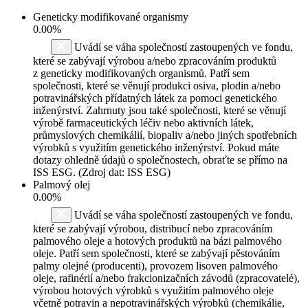
Geneticky modifikované organismy
0.00%
Uvádí se váha společností zastoupených ve fondu,
které se zabývají výrobou a/nebo zpracováním produktů
z geneticky modifikovaných organismů. Patří sem
společnosti, které se věnují produkci osiva, plodin a/nebo
potravinářských přídatných látek za pomoci genetického
inženýrství. Zahrnuty jsou také společnosti, které se věnují
výrobě farmaceutických léčiv nebo aktivních látek,
průmyslových chemikálií, biopaliv a/nebo jiných spotřebních
výrobků s využitím genetického inženýrství. Pokud máte
dotazy ohledně údajů o společnostech, obraťte se přímo na
ISS ESG. (Zdroj dat: ISS ESG)
Palmový olej
0.00%
Uvádí se váha společností zastoupených ve fondu,
které se zabývají výrobou, distribucí nebo zpracováním
palmového oleje a hotových produktů na bázi palmového
oleje. Patří sem společnosti, které se zabývají pěstováním
palmy olejné (producenti), provozem lisoven palmového
oleje, rafinérií a/nebo frakcionizačních závodů (zpracovatelé),
výrobou hotových výrobků s využitím palmového oleje
včetně potravin a nepotravinářských výrobků (chemikálie,