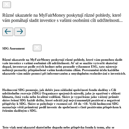
Různé ukazatele na MyFairMoney poskytují různé pohledy, které
vám pomáhají sladit investice s vašimi osobními cíli udržitelnosti...
SDG Assessment
Různé ukazatele na MyFairMoney poskytují různé pohledy, které vám pomohou sladit
vaše investice s vašimi osobními cíli udržitelnosti. Ať už se snažíte vytvořit skutečný
dopad, investovat podle svých hodnot nebo posoudit výkonnost ESG, tato nástroje
nabízejí poznatky přizpůsobené vašim konkrétním cílům. Porozumění účelu každého
ukazatele vám může pomoci při informovaném a smysluplném rozhodování o investicích.
Hodnocení SDG posuzuje, jak dobře jsou základní společnosti fondu sladěny s Cíli
udržitelného rozvoje (SDG) Organizace spojených národů, jako je opatření v oblasti
klimatu, čistá voda nebo kvalitní vzdělání. Skóre je vypočítáno jako vážený průměr
skóre řešení SDG každé držby, které odráží její nejvýznamnější pozitivní a negativní
příspěvky k SDG. Skóre se pohybuje v rozmezí od -10 do +10. Vyšší hodnocení SDG
naznačuje větší průměrný podíl investic do společností s čistě pozitivním příspěvkem k
řešením sladěným s SDG.
Toto však není ukazatel skutečného dopadu nebo příspěvku fondu k tomu, aby se