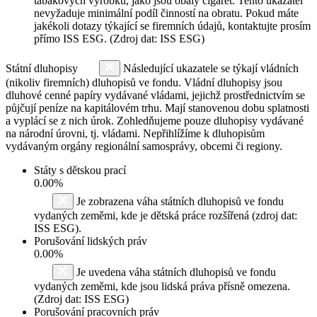
tabákových výrobků, jako jsou obaly cigaret. Tento ukazatel
nevyžaduje minimální podíl činností na obratu. Pokud máte
jakékoli dotazy týkající se firemních údajů, kontaktujte prosím
přímo ISS ESG. (Zdroj dat: ISS ESG)
Státní dluhopisy
Následující ukazatele se týkají vládních
(nikoliv firemních) dluhopisů ve fondu. Vládní dluhopisy jsou
dluhové cenné papíry vydávané vládami, jejichž prostřednictvím se
půjčují peníze na kapitálovém trhu. Mají stanovenou dobu splatnosti
a vyplácí se z nich úrok. Zohledňujeme pouze dluhopisy vydávané
na národní úrovni, tj. vládami. Nepřihlížíme k dluhopisům
vydávaným orgány regionální samosprávy, obcemi či regiony.
Státy s dětskou prací
0.00%
Je zobrazena váha státních dluhopisů ve fondu
vydaných zeměmi, kde je dětská práce rozšířená (zdroj dat:
ISS ESG).
Porušování lidských práv
0.00%
Je uvedena váha státních dluhopisů ve fondu
vydaných zeměmi, kde jsou lidská práva přísně omezena.
(Zdroj dat: ISS ESG)
Porušování pracovních práv