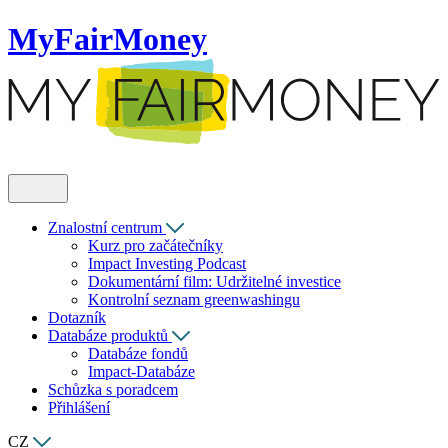
MyFairMoney
Znalostní centrum
Kurz pro začátečníky
Impact Investing Podcast
Dokumentární film: Udržitelné investice
Kontrolní seznam greenwashingu
Dotazník
Databáze produktů
Databáze fondů
Impact-Databáze
Schůzka s poradcem
Přihlášení
CZ