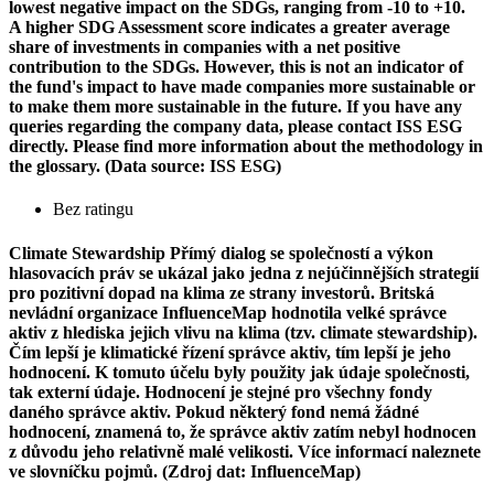
lowest negative impact on the SDGs, ranging from -10 to +10.
A higher SDG Assessment score indicates a greater average
share of investments in companies with a net positive
contribution to the SDGs. However, this is not an indicator of
the fund's impact to have made companies more sustainable or
to make them more sustainable in the future. If you have any
queries regarding the company data, please contact ISS ESG
directly. Please find more information about the methodology in
the glossary. (Data source: ISS ESG)
Bez ratingu
Climate Stewardship
Přímý dialog se společností a výkon
hlasovacích práv se ukázal jako jedna z nejúčinnějších strategií
pro pozitivní dopad na klima ze strany investorů. Britská
nevládní organizace InfluenceMap hodnotila velké správce
aktiv z hlediska jejich vlivu na klima (tzv. climate stewardship).
Čím lepší je klimatické řízení správce aktiv, tím lepší je jeho
hodnocení. K tomuto účelu byly použity jak údaje společnosti,
tak externí údaje. Hodnocení je stejné pro všechny fondy
daného správce aktiv. Pokud některý fond nemá žádné
hodnocení, znamená to, že správce aktiv zatím nebyl hodnocen
z důvodu jeho relativně malé velikosti. Více informací naleznete
ve slovníčku pojmů. (Zdroj dat: InfluenceMap)