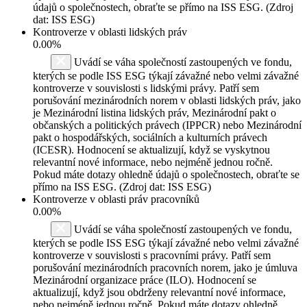
údajů o společnostech, obraťte se přímo na ISS ESG. (Zdroj
dat: ISS ESG)
Kontroverze v oblasti lidských práv
0.00%
Uvádí se váha společností zastoupených ve fondu,
kterých se podle ISS ESG týkají závažné nebo velmi závažné
kontroverze v souvislosti s lidskými právy. Patří sem
porušování mezinárodních norem v oblasti lidských práv, jako
je Mezinárodní listina lidských práv, Mezinárodní pakt o
občanských a politických právech (IPPCR) nebo Mezinárodní
pakt o hospodářských, sociálních a kulturních právech
(ICESR). Hodnocení se aktualizují, když se vyskytnou
relevantní nové informace, nebo nejméně jednou ročně.
Pokud máte dotazy ohledně údajů o společnostech, obraťte se
přímo na ISS ESG. (Zdroj dat: ISS ESG)
Kontroverze v oblasti práv pracovníků
0.00%
Uvádí se váha společností zastoupených ve fondu,
kterých se podle ISS ESG týkají závažné nebo velmi závažné
kontroverze v souvislosti s pracovními právy. Patří sem
porušování mezinárodních pracovních norem, jako je úmluva
Mezinárodní organizace práce (ILO). Hodnocení se
aktualizují, když jsou obdrženy relevantní nové informace,
nebo nejméně jednou ročně. Pokud máte dotazy ohledně