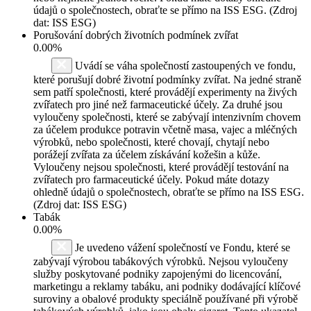
údajů o společnostech, obraťte se přímo na ISS ESG. (Zdroj
dat: ISS ESG)
Porušování dobrých životních podmínek zvířat
0.00%
Uvádí se váha společností zastoupených ve fondu,
které porušují dobré životní podmínky zvířat. Na jedné straně
sem patří společnosti, které provádějí experimenty na živých
zvířatech pro jiné než farmaceutické účely. Za druhé jsou
vyloučeny společnosti, které se zabývají intenzivním chovem
za účelem produkce potravin včetně masa, vajec a mléčných
výrobků, nebo společnosti, které chovají, chytají nebo
porážejí zvířata za účelem získávání kožešin a kůže.
Vyloučeny nejsou společnosti, které provádějí testování na
zvířatech pro farmaceutické účely. Pokud máte dotazy
ohledně údajů o společnostech, obraťte se přímo na ISS ESG.
(Zdroj dat: ISS ESG)
Tabák
0.00%
Je uvedeno vážení společností ve Fondu, které se
zabývají výrobou tabákových výrobků. Nejsou vyloučeny
služby poskytované podniky zapojenými do licencování,
marketingu a reklamy tabáku, ani podniky dodávající klíčové
suroviny a obalové produkty speciálně používané při výrobě