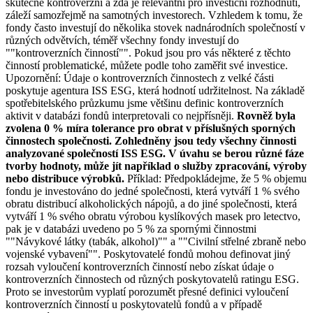
skutečně kontroverzní a zda je relevantní pro investiční rozhodnutí,
záleží samozřejmě na samotných investorech. Vzhledem k tomu, že
fondy často investují do několika stovek nadnárodních společností v
různých odvětvích, téměř všechny fondy investují do
""kontroverzních činností"". Pokud jsou pro vás některé z těchto
činností problematické, můžete podle toho zaměřit své investice.
Upozornění: Údaje o kontroverzních činnostech z velké části
poskytuje agentura ISS ESG, která hodnotí udržitelnost. Na základě
spotřebitelského průzkumu jsme většinu definic kontroverzních
aktivit v databázi fondů interpretovali co nejpřísněji.
Rovněž byla
zvolena 0 % míra tolerance pro obrat v příslušných sporných
činnostech společnosti. Zohledněny jsou tedy všechny činnosti
analyzované společností ISS ESG. V úvahu se berou různé fáze
tvorby hodnoty, může jít například o služby zpracování, výroby
nebo distribuce výrobků.
Příklad: Předpokládejme, že 5 % objemu
fondu je investováno do jedné společnosti, která vytváří 1 % svého
obratu distribucí alkoholických nápojů, a do jiné společnosti, která
vytváří 1 % svého obratu výrobou kyslíkových masek pro letectvo,
pak je v databázi uvedeno po 5 % za spornými činnostmi
""Návykové látky (tabák, alkohol)"" a ""Civilní střelné zbraně nebo
vojenské vybavení"". Poskytovatelé fondů mohou definovat jiný
rozsah vyloučení kontroverzních činností nebo získat údaje o
kontroverzních činnostech od různých poskytovatelů ratingu ESG.
Proto se investorům vyplatí porozumět přesné definici vyloučení
kontroverzních činností u poskytovatelů fondů a v případě