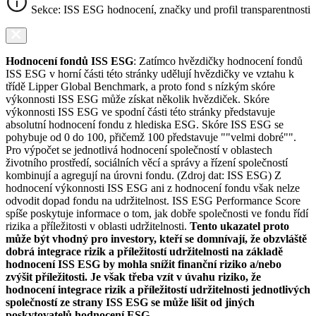
Sekce: ISS ESG hodnocení, značky und profil transparentnosti
Hodnocení fondů ISS ESG
: Zatímco hvězdičky hodnocení fondů
ISS ESG v horní části této stránky udělují hvězdičky ve vztahu k
třídě Lipper Global Benchmark, a proto fond s nízkým skóre
výkonnosti ISS ESG může získat několik hvězdiček. Skóre
výkonnosti ISS ESG ve spodní části této stránky představuje
absolutní hodnocení fondu z hlediska ESG. Skóre ISS ESG se
pohybuje od 0 do 100, přičemž 100 představuje ""velmi dobré"".
Pro výpočet se jednotlivá hodnocení společností v oblastech
životního prostředí, sociálních věcí a správy a řízení společností
kombinují a agregují na úrovni fondu. (Zdroj dat: ISS ESG) Z
hodnocení výkonnosti ISS ESG ani z hodnocení fondu však nelze
odvodit dopad fondu na udržitelnost. ISS ESG Performance Score
spíše poskytuje informace o tom, jak dobře společnosti ve fondu řídí
rizika a příležitosti v oblasti udržitelnosti.
Tento ukazatel proto
může být vhodný pro investory, kteří se domnívají, že obzvláště
dobrá integrace rizik a příležitostí udržitelnosti na základě
hodnocení ISS ESG by mohla snížit finanční riziko a/nebo
zvýšit příležitosti. Je však třeba vzít v úvahu riziko, že
hodnocení integrace rizik a příležitostí udržitelnosti jednotlivých
společností ze strany ISS ESG se může lišit od jiných
poskytovatelů hodnocení ESG.