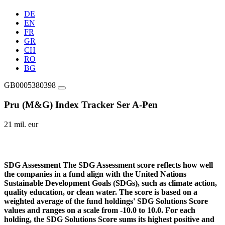
DE
EN
FR
GR
CH
RO
BG
GB0005380398
Pru (M&G) Index Tracker Ser A-Pen
21 mil. eur
SDG Assessment
The SDG Assessment score reflects how well
the companies in a fund align with the United Nations
Sustainable Development Goals (SDGs), such as climate action,
quality education, or clean water. The score is based on a
weighted average of the fund holdings' SDG Solutions Score
values and ranges on a scale from -10.0 to 10.0. For each
holding, the SDG Solutions Score sums its highest positive and