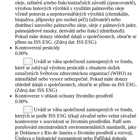
oleje, rafinérií a/nebo frakcionizačních závodů (zpracovatelé),
výrobou hotových výrobků s využitím palmového oleje
včetně potravin a nepotravinářských výrobků (chemikálie,
biopaliva, přípravky pro osobní péči) (uživatelé) nebo
distribucí surového palmového oleje, oleje z palmových jader,
palmojádrové mouky, derivátů nebo frakcí (distributoři).
Pokud máte dotazy ohledně údajů o společnostech, obraťte se
přímo na ISS ESG. (Zdroj dat: ISS ESG)
Kontroverzní pesticidy
0.00%
Uvádí se váha společností zastoupených ve fondu,
které se zabývají výrobou pesticidů s obsahem složek
označených Světovou zdravotnickou organizací (WHO) za
mimořádně nebo vysoce nebezpečné. Pokud máte dotazy
ohledně údajů o společnostech, obraťte se přímo na ISS ESG.
(Zdroj dat: ISS ESG)
Kontroverze v oblasti ochrany životního prostředí
0.00%
Uvádí se váha společností zastoupených ve fondu,
kterých se podle ISS ESG týkají závažné nebo velmi závažné
kontroverze v souvislosti se životním prostředím. Patří sem
porušování mezinárodních environmentálních standardů, jako
je Deklarace z Rio de Janeira o životním prostředí a rozvoji,
Úmluva o biologické rozmanitosti nebo Pařížská dohoda