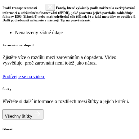
Profil transparentnosti
Fondy, které vykázaly podle nařízení o zveřejňování
informací o udržitelném financování (SFDR), jaké procento jejich portfolia zohledňuje
faktory ESG (článek 8) nebo mají udržitelné cíle (článek 9) a jaké metodiky se používají.
Další podrobnosti naleznete v nástroji Tip na pravé straně.
Nenalezeny žádné údaje
Zarovnání vs. dopad
Zjistěte více o rozdílu mezi zarovnáním a dopadem. Video
vysvětluje, proč zarovnání není totéž jako náraz.
Podívejte se na video
Štítky
Přečtěte si další informace o rozdílech mezi štítky a jejich kritérii.
Všechny štítky
Glosář