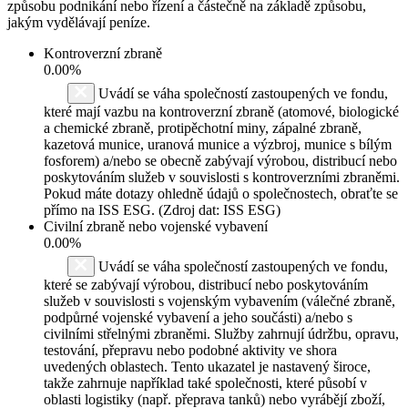
způsobu podnikání nebo řízení a částečně na základě způsobu,
jakým vydělávají peníze.
Kontroverzní zbraně
0.00%
Uvádí se váha společností zastoupených ve fondu,
které mají vazbu na kontroverzní zbraně (atomové, biologické
a chemické zbraně, protipěchotní miny, zápalné zbraně,
kazetová munice, uranová munice a výzbroj, munice s bílým
fosforem) a/nebo se obecně zabývají výrobou, distribucí nebo
poskytováním služeb v souvislosti s kontroverzními zbraněmi.
Pokud máte dotazy ohledně údajů o společnostech, obraťte se
přímo na ISS ESG. (Zdroj dat: ISS ESG)
Civilní zbraně nebo vojenské vybavení
0.00%
Uvádí se váha společností zastoupených ve fondu,
které se zabývají výrobou, distribucí nebo poskytováním
služeb v souvislosti s vojenským vybavením (válečné zbraně,
podpůrné vojenské vybavení a jeho součásti) a/nebo s
civilními střelnými zbraněmi. Služby zahrnují údržbu, opravu,
testování, přepravu nebo podobné aktivity ve shora
uvedených oblastech. Tento ukazatel je nastavený široce,
takže zahrnuje například také společnosti, které působí v
oblasti logistiky (např. přeprava tanků) nebo vyrábějí zboží,