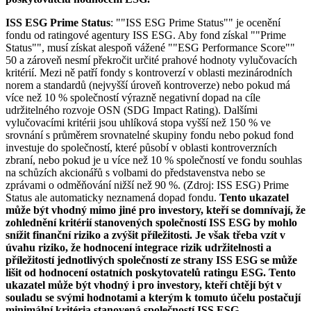
ISS ESG Prime Status
: ""ISS ESG Prime Status"" je ocenění
fondu od ratingové agentury ISS ESG. Aby fond získal ""Prime
Status"", musí získat alespoň vážené ""ESG Performance Score""
50 a zároveň nesmí překročit určité prahové hodnoty vylučovacích
kritérií. Mezi ně patří fondy s kontroverzí v oblasti mezinárodních
norem a standardů (nejvyšší úroveň kontroverze) nebo pokud má
více než 10 % společností výrazně negativní dopad na cíle
udržitelného rozvoje OSN (SDG Impact Rating). Dalšími
vylučovacími kritérii jsou uhlíková stopa vyšší než 150 % ve
srovnání s průměrem srovnatelné skupiny fondu nebo pokud fond
investuje do společností, které působí v oblasti kontroverzních
zbraní, nebo pokud je u více než 10 % společností ve fondu souhlas
na schůzích akcionářů s volbami do představenstva nebo se
zprávami o odměňování nižší než 90 %. (Zdroj: ISS ESG) Prime
Status ale automaticky neznamená dopad fondu.
Tento ukazatel
může být vhodný mimo jiné pro investory, kteří se domnívají, že
zohlednění kritérií stanovených společností ISS ESG by mohlo
snížit finanční riziko a zvýšit příležitosti. Je však třeba vzít v
úvahu riziko, že hodnocení integrace rizik udržitelnosti a
příležitostí jednotlivých společností ze strany ISS ESG se může
lišit od hodnocení ostatních poskytovatelů ratingu ESG. Tento
ukazatel může být vhodný i pro investory, kteří chtějí být v
souladu se svými hodnotami a kterým k tomuto účelu postačují
minimální kritéria stanovená společností ISS ESG.