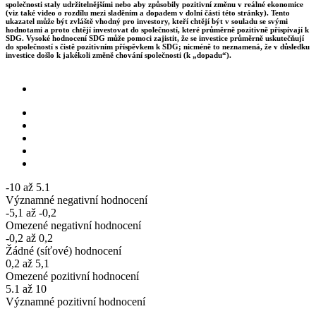
společnosti staly udržitelnějšími nebo aby způsobily pozitivní změnu v reálné ekonomice
(viz také video o rozdílu mezi sladěním a dopadem v dolní části této stránky). Tento
ukazatel může být zvláště vhodný pro investory, kteří chtějí být v souladu se svými
hodnotami a proto chtějí investovat do společností, které průměrně pozitivně přispívají k
SDG. Vysoké hodnocení SDG může pomoci zajistit, že se investice průměrně uskutečňují
do společností s čistě pozitivním příspěvkem k SDG; nicméně to neznamená, že v důsledku
investice došlo k jakékoli změně chování společnosti (k „dopadu“).
-10 až 5.1
Významné negativní hodnocení
-5,1 až -0,2
Omezené negativní hodnocení
-0,2 až 0,2
Žádné (síťové) hodnocení
0,2 až 5,1
Omezené pozitivní hodnocení
5.1 až 10
Významné pozitivní hodnocení