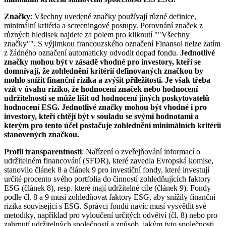
Značky
: Všechny uvedené značky používají různé definice,
minimální kritéria a screeningové postupy. Porovnání značek z
různých hledisek najdete za polem pro kliknutí ""Všechny
značky"". S výjimkou francouzského označení Finansol nelze zatím
z žádného označení automaticky odvodit dopad fondu.
Jednotlivé
značky mohou být v zásadě vhodné pro investory, kteří se
domnívají, že zohlednění kritérií definovaných značkou by
mohlo snížit finanční rizika a zvýšit příležitosti. Je však třeba
vzít v úvahu riziko, že hodnocení značek nebo hodnocení
udržitelnosti se může lišit od hodnocení jiných poskytovatelů
hodnocení ESG. Jednotlivé značky mohou být vhodné i pro
investory, kteří chtějí být v souladu se svými hodnotami a
kterým pro tento účel postačuje zohlednění minimálních kritérií
stanovených značkou.
Profil transparentnosti
: Nařízení o zveřejňování informací o
udržitelném financování (SFDR), které zavedla Evropská komise,
stanovilo článek 8 a článek 9 pro investiční fondy, které investují
určité procento svého portfolia do činností zohledňujících faktory
ESG (článek 8), resp. které mají udržitelné cíle (článek 9). Fondy
podle čl. 8 a 9 musí zohledňovat faktory ESG, aby snížily finanční
rizika související s ESG. Správci fondů navíc musí vysvětlit své
metodiky, například pro vyloučení určitých odvětví (čl. 8) nebo pro
zahrnutí udržitelných společností a způsob, jakým tyto společnosti