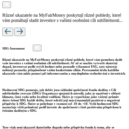
Různé ukazatele na MyFairMoney poskytují různé pohledy, které
vám pomáhají sladit investice s vašimi osobními cíli udržitelnosti...
SDG Assessment
Různé ukazatele na MyFairMoney poskytují různé pohledy, které vám pomohou sladit
vaše investice s vašimi osobními cíli udržitelnosti. Ať už se snažíte vytvořit skutečný
dopad, investovat podle svých hodnot nebo posoudit výkonnost ESG, tato nástroje
nabízejí poznatky přizpůsobené vašim konkrétním cílům. Porozumění účelu každého
ukazatele vám může pomoci při informovaném a smysluplném rozhodování o investicích.
Hodnocení SDG posuzuje, jak dobře jsou základní společnosti fondu sladěny s Cíli
udržitelného rozvoje (SDG) Organizace spojených národů, jako je opatření v oblasti
klimatu, čistá voda nebo kvalitní vzdělání. Skóre je vypočítáno jako vážený průměr
skóre řešení SDG každé držby, které odráží její nejvýznamnější pozitivní a negativní
příspěvky k SDG. Skóre se pohybuje v rozmezí od -10 do +10. Vyšší hodnocení SDG
naznačuje větší průměrný podíl investic do společností s čistě pozitivním příspěvkem k
řešením sladěným s SDG.
Toto však není ukazatel skutečného dopadu nebo příspěvku fondu k tomu, aby se