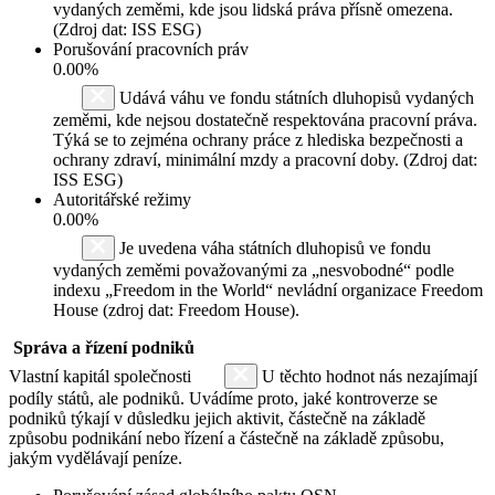
vydaných zeměmi, kde jsou lidská práva přísně omezena.
(Zdroj dat: ISS ESG)
Porušování pracovních práv
0.00%
Udává váhu ve fondu státních dluhopisů vydaných
zeměmi, kde nejsou dostatečně respektována pracovní práva.
Týká se to zejména ochrany práce z hlediska bezpečnosti a
ochrany zdraví, minimální mzdy a pracovní doby. (Zdroj dat:
ISS ESG)
Autoritářské režimy
0.00%
Je uvedena váha státních dluhopisů ve fondu
vydaných zeměmi považovanými za „nesvobodné“ podle
indexu „Freedom in the World“ nevládní organizace Freedom
House (zdroj dat: Freedom House).
Správa a řízení podniků
Vlastní kapitál společnosti
U těchto hodnot nás nezajímají
podíly států, ale podniků. Uvádíme proto, jaké kontroverze se
podniků týkají v důsledku jejich aktivit, částečně na základě
způsobu podnikání nebo řízení a částečně na základě způsobu,
jakým vydělávají peníze.