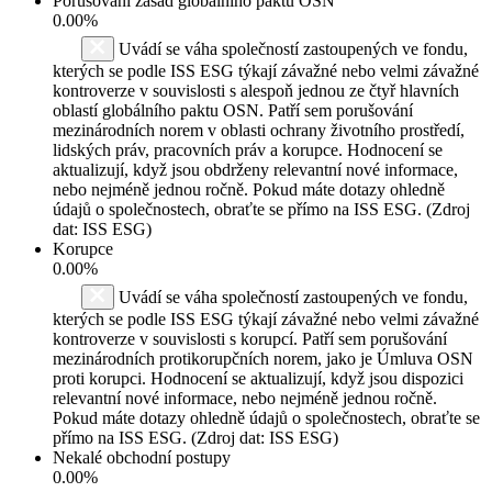
Porušování zásad globálního paktu OSN
0.00%
Uvádí se váha společností zastoupených ve fondu,
kterých se podle ISS ESG týkají závažné nebo velmi závažné
kontroverze v souvislosti s alespoň jednou ze čtyř hlavních
oblastí globálního paktu OSN. Patří sem porušování
mezinárodních norem v oblasti ochrany životního prostředí,
lidských práv, pracovních práv a korupce. Hodnocení se
aktualizují, když jsou obdrženy relevantní nové informace,
nebo nejméně jednou ročně. Pokud máte dotazy ohledně
údajů o společnostech, obraťte se přímo na ISS ESG. (Zdroj
dat: ISS ESG)
Korupce
0.00%
Uvádí se váha společností zastoupených ve fondu,
kterých se podle ISS ESG týkají závažné nebo velmi závažné
kontroverze v souvislosti s korupcí. Patří sem porušování
mezinárodních protikorupčních norem, jako je Úmluva OSN
proti korupci. Hodnocení se aktualizují, když jsou dispozici
relevantní nové informace, nebo nejméně jednou ročně.
Pokud máte dotazy ohledně údajů o společnostech, obraťte se
přímo na ISS ESG. (Zdroj dat: ISS ESG)
Nekalé obchodní postupy
0.00%