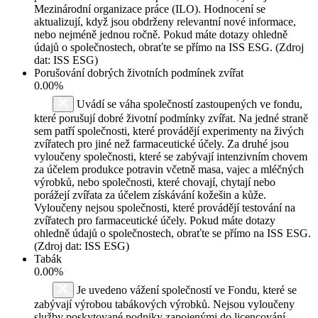
Mezinárodní organizace práce (ILO). Hodnocení se
aktualizují, když jsou obdrženy relevantní nové informace,
nebo nejméně jednou ročně. Pokud máte dotazy ohledně
údajů o společnostech, obraťte se přímo na ISS ESG. (Zdroj
dat: ISS ESG)
Porušování dobrých životních podmínek zvířat
0.00%
Uvádí se váha společností zastoupených ve fondu,
které porušují dobré životní podmínky zvířat. Na jedné straně
sem patří společnosti, které provádějí experimenty na živých
zvířatech pro jiné než farmaceutické účely. Za druhé jsou
vyloučeny společnosti, které se zabývají intenzivním chovem
za účelem produkce potravin včetně masa, vajec a mléčných
výrobků, nebo společnosti, které chovají, chytají nebo
porážejí zvířata za účelem získávání kožešin a kůže.
Vyloučeny nejsou společnosti, které provádějí testování na
zvířatech pro farmaceutické účely. Pokud máte dotazy
ohledně údajů o společnostech, obraťte se přímo na ISS ESG.
(Zdroj dat: ISS ESG)
Tabák
0.00%
Je uvedeno vážení společností ve Fondu, které se
zabývají výrobou tabákových výrobků. Nejsou vyloučeny
služby poskytované podniky zapojenými do licencování,