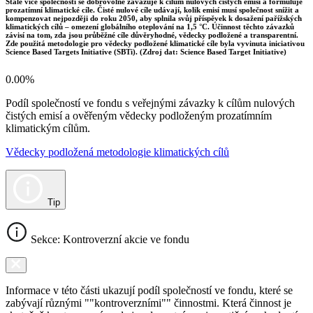
Stále více společností se dobrovolně zavazuje k cílům nulových čistých emisí a formuluje
prozatímní klimatické cíle. Čisté nulové cíle udávají, kolik emisí musí společnost snížit a
kompenzovat nejpozději do roku 2050, aby splnila svůj příspěvek k dosažení pařížských
klimatických cílů – omezení globálního oteplování na 1,5 °C. Účinnost těchto závazků
závisí na tom, zda jsou průběžné cíle důvěryhodné, vědecky podložené a transparentní.
Zde použitá metodologie pro vědecky podložené klimatické cíle byla vyvinuta iniciativou
Science Based Targets Initiative (SBTi). (Zdroj dat: Science Based Target Initiative)
0.00%
Podíl společností ve fondu s veřejnými závazky k cílům nulových
čistých emisí a ověřeným vědecky podloženým prozatímním
klimatickým cílům.
Vědecky podložená metodologie klimatických cílů
Tip
Sekce: Kontroverzní akcie ve fondu
Informace v této části ukazují podíl společností ve fondu, které se
zabývají různými ""kontroverzními"" činnostmi. Která činnost je