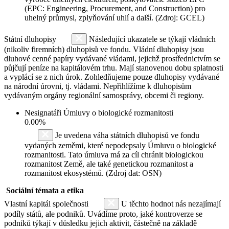
(EPC: Engineering, Procurement, and Construction) pro
uhelný průmysl, zplyňování uhlí a další. (Zdroj: GCEL)
Státní dluhopisy
Následující ukazatele se týkají vládních
(nikoliv firemních) dluhopisů ve fondu. Vládní dluhopisy jsou
dluhové cenné papíry vydávané vládami, jejichž prostřednictvím se
půjčují peníze na kapitálovém trhu. Mají stanovenou dobu splatnosti
a vyplácí se z nich úrok. Zohledňujeme pouze dluhopisy vydávané
na národní úrovni, tj. vládami. Nepřihlížíme k dluhopisům
vydávaným orgány regionální samosprávy, obcemi či regiony.
Nesignatáři Úmluvy o biologické rozmanitosti
0.00%
Je uvedena váha státních dluhopisů ve fondu
vydaných zeměmi, které nepodepsaly Úmluvu o biologické
rozmanitosti. Tato úmluva má za cíl chránit biologickou
rozmanitost Země, ale také genetickou rozmanitost a
rozmanitost ekosystémů. (Zdroj dat: OSN)
Sociální témata a etika
Vlastní kapitál společnosti
U těchto hodnot nás nezajímají
podíly států, ale podniků. Uvádíme proto, jaké kontroverze se
podniků týkají v důsledku jejich aktivit, částečně na základě