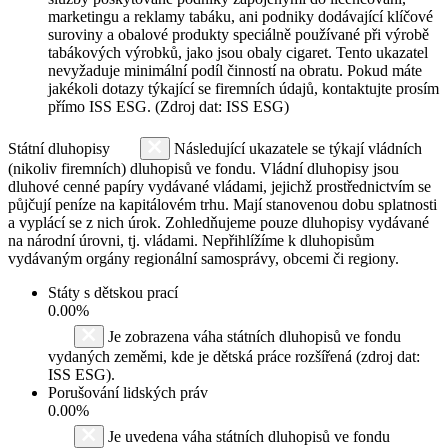
marketingu a reklamy tabáku, ani podniky dodávající klíčové
suroviny a obalové produkty speciálně používané při výrobě
tabákových výrobků, jako jsou obaly cigaret. Tento ukazatel
nevyžaduje minimální podíl činností na obratu. Pokud máte
jakékoli dotazy týkající se firemních údajů, kontaktujte prosím
přímo ISS ESG. (Zdroj dat: ISS ESG)
Státní dluhopisy
Následující ukazatele se týkají vládních
(nikoliv firemních) dluhopisů ve fondu. Vládní dluhopisy jsou
dluhové cenné papíry vydávané vládami, jejichž prostřednictvím se
půjčují peníze na kapitálovém trhu. Mají stanovenou dobu splatnosti
a vyplácí se z nich úrok. Zohledňujeme pouze dluhopisy vydávané
na národní úrovni, tj. vládami. Nepřihlížíme k dluhopisům
vydávaným orgány regionální samosprávy, obcemi či regiony.
Státy s dětskou prací
0.00%
Je zobrazena váha státních dluhopisů ve fondu
vydaných zeměmi, kde je dětská práce rozšířená (zdroj dat:
ISS ESG).
Porušování lidských práv
0.00%
Je uvedena váha státních dluhopisů ve fondu