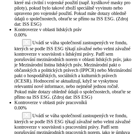
které má civilní i vojenské použití (např. kyslíkové masky pro
piloty), pokud bylo takové zboží speciálně vyvinuto nebo
upraveno pro vojenské použití. Pokud máte dotazy ohledně
údajů o společnostech, obraťte se přímo na ISS ESG. (Zdroj
dat: ISS ESG)
Kontroverze v oblasti lidských práv
0.00%
Uvádí se váha společností zastoupených ve fondu,
kterých se podle ISS ESG týkají závažné nebo velmi závažné
kontroverze v souvislosti s lidskými právy. Patří sem
porušování mezinárodních norem v oblasti lidských práv, jako
je Mezinárodní listina lidských práv, Mezinárodní pakt o
občanských a politických právech (IPPCR) nebo Mezinárodní
pakt o hospodářských, sociálních a kulturních právech
(ICESR). Hodnocení se aktualizují, když se vyskytnou
relevantní nové informace, nebo nejméně jednou ročně.
Pokud máte dotazy ohledně údajů o společnostech, obraťte se
přímo na ISS ESG. (Zdroj dat: ISS ESG)
Kontroverze v oblasti práv pracovníků
0.00%
Uvádí se váha společností zastoupených ve fondu,
kterých se podle ISS ESG týkají závažné nebo velmi závažné
kontroverze v souvislosti s pracovními právy. Patří sem
porušování mezinárodních pracovních norem, jako je úmluva