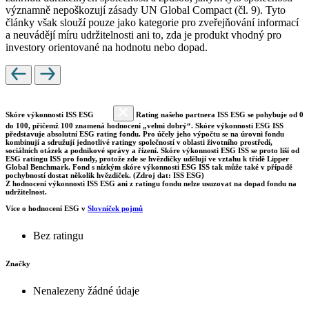
významně nepoškozují zásady UN Global Compact (čl. 9). Tyto
články však slouží pouze jako kategorie pro zveřejňování informací
a neuvádějí míru udržitelnosti ani to, zda je produkt vhodný pro
investory orientované na hodnotu nebo dopad.
Skóre výkonnosti ISS ESG
Rating našeho partnera ISS ESG se pohybuje od 0
do 100, přičemž 100 znamená hodnocení „velmi dobrý“. Skóre výkonnosti ESG ISS
představuje absolutní ESG rating fondu. Pro účely jeho výpočtu se na úrovni fondu
kombinují a sdružují jednotlivé ratingy společností v oblasti životního prostředí,
sociálních otázek a podnikové správy a řízení. Skóre výkonnosti ESG ISS se proto liší od
ESG ratingu ISS pro fondy, protože zde se hvězdičky udělují ve vztahu k třídě Lipper
Global Benchmark. Fond s nízkým skóre výkonnosti ESG ISS tak může také v případě
pochybností dostat několik hvězdiček. (Zdroj dat: ISS ESG)
Z hodnocení výkonnosti ISS ESG ani z ratingu fondu nelze usuzovat na dopad fondu na
udržitelnost.
Více o hodnocení ESG v
Slovníček pojmů
Bez ratingu
Značky
Nenalezeny žádné údaje