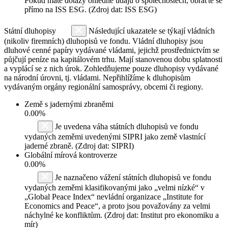
Pokud máte dotazy ohledně údajů o společnostech, obraťte se
přímo na ISS ESG. (Zdroj dat: ISS ESG)
Státní dluhopisy
Následující ukazatele se týkají vládních
(nikoliv firemních) dluhopisů ve fondu. Vládní dluhopisy jsou
dluhové cenné papíry vydávané vládami, jejichž prostřednictvím se
půjčují peníze na kapitálovém trhu. Mají stanovenou dobu splatnosti
a vyplácí se z nich úrok. Zohledňujeme pouze dluhopisy vydávané
na národní úrovni, tj. vládami. Nepřihlížíme k dluhopisům
vydávaným orgány regionální samosprávy, obcemi či regiony.
Země s jadernými zbraněmi
0.00%
Je uvedena váha státních dluhopisů ve fondu
vydaných zeměmi uvedenými SIPRI jako země vlastnící
jaderné zbraně. (Zdroj dat: SIPRI)
Globální mírová kontroverze
0.00%
Je naznačeno vážení státních dluhopisů ve fondu
vydaných zeměmi klasifikovanými jako „velmi nízké“ v
„Global Peace Index“ nevládní organizace „Institute for
Economics and Peace“, a proto jsou považovány za velmi
náchylné ke konfliktům. (Zdroj dat: Institut pro ekonomiku a
mír)