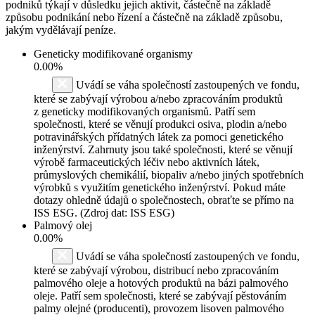
podniků týkají v důsledku jejich aktivit, částečně na základě
způsobu podnikání nebo řízení a částečně na základě způsobu,
jakým vydělávají peníze.
Geneticky modifikované organismy
0.00%
Uvádí se váha společností zastoupených ve fondu,
které se zabývají výrobou a/nebo zpracováním produktů
z geneticky modifikovaných organismů. Patří sem
společnosti, které se věnují produkci osiva, plodin a/nebo
potravinářských přídatných látek za pomoci genetického
inženýrství. Zahrnuty jsou také společnosti, které se věnují
výrobě farmaceutických léčiv nebo aktivních látek,
průmyslových chemikálií, biopaliv a/nebo jiných spotřebních
výrobků s využitím genetického inženýrství. Pokud máte
dotazy ohledně údajů o společnostech, obraťte se přímo na
ISS ESG. (Zdroj dat: ISS ESG)
Palmový olej
0.00%
Uvádí se váha společností zastoupených ve fondu,
které se zabývají výrobou, distribucí nebo zpracováním
palmového oleje a hotových produktů na bázi palmového
oleje. Patří sem společnosti, které se zabývají pěstováním
palmy olejné (producenti), provozem lisoven palmového