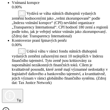
Vnímaná korupce
0.00%
Vydává se váha státních dluhopisů vydaných
zeměmi hodnocenými jako „velmi zkorumpované“ podle
„Indexu vnímání korupce“ (CPI) nevládní organizace
„Transparency International“. CPI hodnotí 180 zemí a regionů
podle toho, jak je veřejný sektor vnímán jako zkorumpovaný.
(Zdroj dat: Transparency International)
Kontroverze praní špinavých peněz
0.00%
Udává váhu v rámci fondu státních dluhopisů
vydaných zeměmi zařazenými mezi 10 nejlepších v Indexu
finančního tajemství. Tyto země jsou kritizovány za
napomáhání nezákonných finančních toků. Cílem je
kvalitativně posoudit, které země mají významné nedostatky v
legislativě daňového a bankovního tajemství, a kvantitativně,
jejich význam v rámci globálního finančního systému. (Zdroj
dat: Tax Justice Network)
Tip