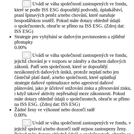
Uvádí se váha společností zastoupených ve fondu,
které se podle ISS ESG dopouštějí podvodů, úplatkářství,
praní špinavých peněz a/nebo chování, které narušuje
hospodářskou soutěž. Pokud máte dotazy ohledně údajů
o společnostech, obraťte se přímo na ISS ESG. (Zdroj dat:
ISS ESG)
Strategie pro vyhýbání se daňovým povinnostem a zjištěné
přestupky
0.00%
Uvádí se váha společností zastoupených ve fondu,
jejichž chování je v rozporu se záměry a duchem daňových
zákonů. Patří sem společnosti, které se dopouštějí
nezákonných daňových úniků, protože neplatí nebo jen
částečně platí daně, a/nebo společnosti, které uplatňují
strategie daňové optimalizace nebo agresivní daňové
plánování, jako je účelové snižování zisku a přesouvání zisku,
i když takové aktivity nepřesahují meze zákonnosti. Pokud
máte dotazy ohledně údajů o společnostech, obraťte se přímo
na ISS ESG. (Zdroj dat: ISS ESG)
Žádné ženy ve výkonné nebo dozorčí radě
0.00%
Uvádí se váha společností zastoupených ve fondu, v
jejichž správní a/nebo dozorčí radě nejsou zastoupeny ženy.