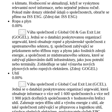
o klimatu. Hodnocení se aktualizují, když se vyskytnou
relevantní nové informace, nebo nejméně jednou ročně.
Pokud máte dotazy ohledně údajů o společnostech, obraťte se
přímo na ISS ESG. (Zdroj dat: ISS ESG)
Ropa a plyn
0.00%
Váha společností z Global Oil & Gas Exit List
(GOGEL). Jedná se o databázi poskytovanou organizací
urgewald, která obsahuje ropné a plynárenské společnosti z
upstreamového sektoru, tj. společnosti zabývající se
průzkumem nebo těžbou ropy a plynu jako fosilních zdrojů
energie, a společnosti ze midstreamového sektoru, které se
zabývají plánováním další infrastruktury, jako jsou potrubí
nebo terminály. Zohledňuje se také výstavba nových
plynových nebo ropných elektráren. (Zdroj: GOGEL)
Uhlí
0.00%
Váha společností z Global Coal Exit List (GCEL).
Jedná se o databázi poskytovanou organizací urgewald, která
obsahuje informace o více než 1 600 společnostech a více než
1 900 jejich dceřiných společnostech v hodnotovém řetězci
uhlí. Zahrnuje nejen těžbu uhlí a výrobu energie z uhlí, ale
také společnosti zabývající se přepravou a logistikou uhlí,
výrobce uhelných elektráren, poskytovatele služeb EPC