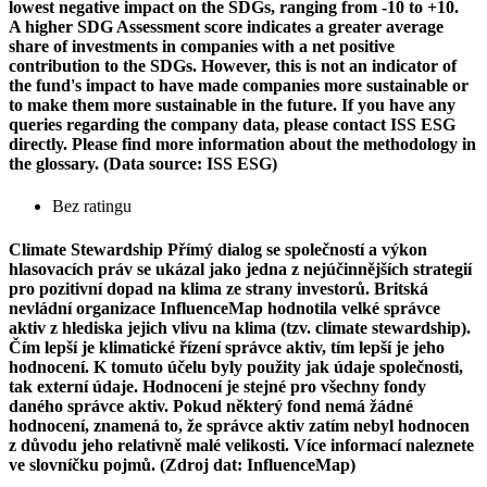
lowest negative impact on the SDGs, ranging from -10 to +10.
A higher SDG Assessment score indicates a greater average
share of investments in companies with a net positive
contribution to the SDGs. However, this is not an indicator of
the fund's impact to have made companies more sustainable or
to make them more sustainable in the future. If you have any
queries regarding the company data, please contact ISS ESG
directly. Please find more information about the methodology in
the glossary. (Data source: ISS ESG)
Bez ratingu
Climate Stewardship
Přímý dialog se společností a výkon
hlasovacích práv se ukázal jako jedna z nejúčinnějších strategií
pro pozitivní dopad na klima ze strany investorů. Britská
nevládní organizace InfluenceMap hodnotila velké správce
aktiv z hlediska jejich vlivu na klima (tzv. climate stewardship).
Čím lepší je klimatické řízení správce aktiv, tím lepší je jeho
hodnocení. K tomuto účelu byly použity jak údaje společnosti,
tak externí údaje. Hodnocení je stejné pro všechny fondy
daného správce aktiv. Pokud některý fond nemá žádné
hodnocení, znamená to, že správce aktiv zatím nebyl hodnocen
z důvodu jeho relativně malé velikosti. Více informací naleznete
ve slovníčku pojmů. (Zdroj dat: InfluenceMap)