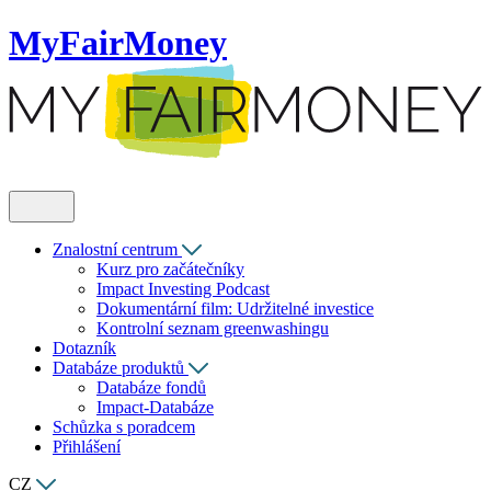
MyFairMoney
Znalostní centrum
Kurz pro začátečníky
Impact Investing Podcast
Dokumentární film: Udržitelné investice
Kontrolní seznam greenwashingu
Dotazník
Databáze produktů
Databáze fondů
Impact-Databáze
Schůzka s poradcem
Přihlášení
CZ