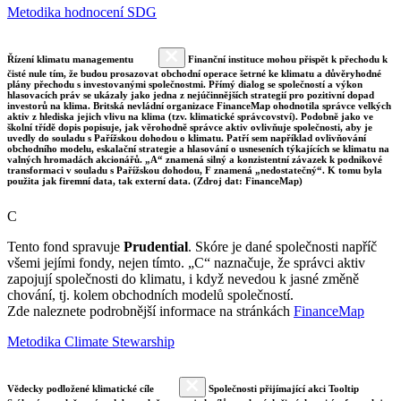
Metodika hodnocení SDG
Řízení klimatu managementu
Finanční instituce mohou přispět k přechodu k
čisté nule tím, že budou prosazovat obchodní operace šetrné ke klimatu a důvěryhodné
plány přechodu s investovanými společnostmi. Přímý dialog se společností a výkon
hlasovacích práv se ukázaly jako jedna z nejúčinnějších strategií pro pozitivní dopad
investorů na klima. Britská nevládní organizace FinanceMap ohodnotila správce velkých
aktiv z hlediska jejich vlivu na klima (tzv. klimatické správcovství). Podobně jako ve
školní třídě dopis popisuje, jak věrohodně správce aktiv ovlivňuje společnosti, aby je
uvedly do souladu s Pařížskou dohodou o klimatu. Patří sem například ovlivňování
obchodního modelu, eskalační strategie a hlasování o usneseních týkajících se klimatu na
valných hromadách akcionářů. „A“ znamená silný a konzistentní závazek k podnikové
transformaci v souladu s Pařížskou dohodou, F znamená „nedostatečný“. K tomu byla
použita jak firemní data, tak externí data. (Zdroj dat: FinanceMap)
C
Tento fond spravuje
Prudential
. Skóre je dané společnosti napříč
všemi jejími fondy, nejen tímto. „C“ naznačuje, že správci aktiv
zapojují společnosti do klimatu, i když nevedou k jasné změně
chování, tj. kolem obchodních modelů společností.
Zde naleznete podrobnější informace na stránkách
FinanceMap
Metodika Climate Stewarship
Vědecky podložené klimatické cíle
Společnosti přijímající akci Tooltip