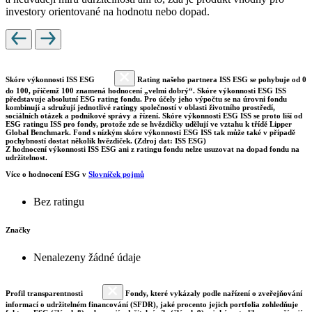
investory orientované na hodnotu nebo dopad.
Skóre výkonnosti ISS ESG
Rating našeho partnera ISS ESG se pohybuje od 0
do 100, přičemž 100 znamená hodnocení „velmi dobrý“. Skóre výkonnosti ESG ISS
představuje absolutní ESG rating fondu. Pro účely jeho výpočtu se na úrovni fondu
kombinují a sdružují jednotlivé ratingy společností v oblasti životního prostředí,
sociálních otázek a podnikové správy a řízení. Skóre výkonnosti ESG ISS se proto liší od
ESG ratingu ISS pro fondy, protože zde se hvězdičky udělují ve vztahu k třídě Lipper
Global Benchmark. Fond s nízkým skóre výkonnosti ESG ISS tak může také v případě
pochybností dostat několik hvězdiček. (Zdroj dat: ISS ESG)
Z hodnocení výkonnosti ISS ESG ani z ratingu fondu nelze usuzovat na dopad fondu na
udržitelnost.
Více o hodnocení ESG v
Slovníček pojmů
Bez ratingu
Značky
Nenalezeny žádné údaje
Profil transparentnosti
Fondy, které vykázaly podle nařízení o zveřejňování
informací o udržitelném financování (SFDR), jaké procento jejich portfolia zohledňuje