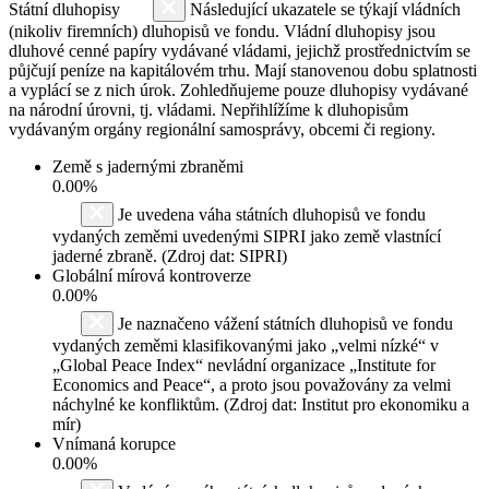
Státní dluhopisy
Následující ukazatele se týkají vládních
(nikoliv firemních) dluhopisů ve fondu. Vládní dluhopisy jsou
dluhové cenné papíry vydávané vládami, jejichž prostřednictvím se
půjčují peníze na kapitálovém trhu. Mají stanovenou dobu splatnosti
a vyplácí se z nich úrok. Zohledňujeme pouze dluhopisy vydávané
na národní úrovni, tj. vládami. Nepřihlížíme k dluhopisům
vydávaným orgány regionální samosprávy, obcemi či regiony.
Země s jadernými zbraněmi
0.00%
Je uvedena váha státních dluhopisů ve fondu
vydaných zeměmi uvedenými SIPRI jako země vlastnící
jaderné zbraně. (Zdroj dat: SIPRI)
Globální mírová kontroverze
0.00%
Je naznačeno vážení státních dluhopisů ve fondu
vydaných zeměmi klasifikovanými jako „velmi nízké“ v
„Global Peace Index“ nevládní organizace „Institute for
Economics and Peace“, a proto jsou považovány za velmi
náchylné ke konfliktům. (Zdroj dat: Institut pro ekonomiku a
mír)
Vnímaná korupce
0.00%