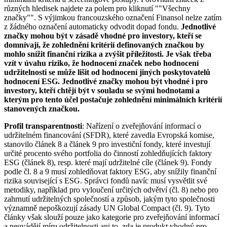
různých hledisek najdete za polem pro kliknutí ""Všechny
značky"". S výjimkou francouzského označení Finansol nelze zatím
z žádného označení automaticky odvodit dopad fondu.
Jednotlivé
značky mohou být v zásadě vhodné pro investory, kteří se
domnívají, že zohlednění kritérií definovaných značkou by
mohlo snížit finanční rizika a zvýšit příležitosti. Je však třeba
vzít v úvahu riziko, že hodnocení značek nebo hodnocení
udržitelnosti se může lišit od hodnocení jiných poskytovatelů
hodnocení ESG. Jednotlivé značky mohou být vhodné i pro
investory, kteří chtějí být v souladu se svými hodnotami a
kterým pro tento účel postačuje zohlednění minimálních kritérií
stanovených značkou.
Profil transparentnosti
: Nařízení o zveřejňování informací o
udržitelném financování (SFDR), které zavedla Evropská komise,
stanovilo článek 8 a článek 9 pro investiční fondy, které investují
určité procento svého portfolia do činností zohledňujících faktory
ESG (článek 8), resp. které mají udržitelné cíle (článek 9). Fondy
podle čl. 8 a 9 musí zohledňovat faktory ESG, aby snížily finanční
rizika související s ESG. Správci fondů navíc musí vysvětlit své
metodiky, například pro vyloučení určitých odvětví (čl. 8) nebo pro
zahrnutí udržitelných společností a způsob, jakým tyto společnosti
významně nepoškozují zásady UN Global Compact (čl. 9). Tyto
články však slouží pouze jako kategorie pro zveřejňování informací
a neuvádějí míru udržitelnosti ani to, zda je produkt vhodný pro