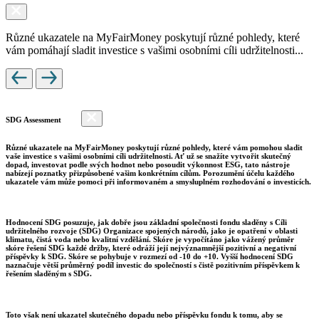
Různé ukazatele na MyFairMoney poskytují různé pohledy, které
vám pomáhají sladit investice s vašimi osobními cíli udržitelnosti...
SDG Assessment
Různé ukazatele na MyFairMoney poskytují různé pohledy, které vám pomohou sladit
vaše investice s vašimi osobními cíli udržitelnosti. Ať už se snažíte vytvořit skutečný
dopad, investovat podle svých hodnot nebo posoudit výkonnost ESG, tato nástroje
nabízejí poznatky přizpůsobené vašim konkrétním cílům. Porozumění účelu každého
ukazatele vám může pomoci při informovaném a smysluplném rozhodování o investicích.
Hodnocení SDG posuzuje, jak dobře jsou základní společnosti fondu sladěny s Cíli
udržitelného rozvoje (SDG) Organizace spojených národů, jako je opatření v oblasti
klimatu, čistá voda nebo kvalitní vzdělání. Skóre je vypočítáno jako vážený průměr
skóre řešení SDG každé držby, které odráží její nejvýznamnější pozitivní a negativní
příspěvky k SDG. Skóre se pohybuje v rozmezí od -10 do +10. Vyšší hodnocení SDG
naznačuje větší průměrný podíl investic do společností s čistě pozitivním příspěvkem k
řešením sladěným s SDG.
Toto však není ukazatel skutečného dopadu nebo příspěvku fondu k tomu, aby se