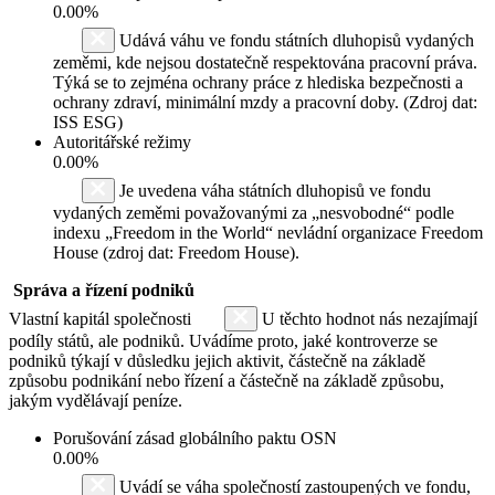
0.00%
Udává váhu ve fondu státních dluhopisů vydaných
zeměmi, kde nejsou dostatečně respektována pracovní práva.
Týká se to zejména ochrany práce z hlediska bezpečnosti a
ochrany zdraví, minimální mzdy a pracovní doby. (Zdroj dat:
ISS ESG)
Autoritářské režimy
0.00%
Je uvedena váha státních dluhopisů ve fondu
vydaných zeměmi považovanými za „nesvobodné“ podle
indexu „Freedom in the World“ nevládní organizace Freedom
House (zdroj dat: Freedom House).
Správa a řízení podniků
Vlastní kapitál společnosti
U těchto hodnot nás nezajímají
podíly států, ale podniků. Uvádíme proto, jaké kontroverze se
podniků týkají v důsledku jejich aktivit, částečně na základě
způsobu podnikání nebo řízení a částečně na základě způsobu,
jakým vydělávají peníze.
Porušování zásad globálního paktu OSN
0.00%
Uvádí se váha společností zastoupených ve fondu,