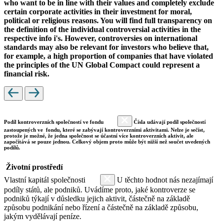
who want to be in line with their values and completely exclude
certain corporate activities in their investment for moral,
political or religious reasons. You will find full transparency on
the definition of the individual controversial activities in the
respective info i's. However, controversies on international
standards may also be relevant for investors who believe that,
for example, a high proportion of companies that have violated
the principles of the UN Global Compact could represent a
financial risk.
Podíl kontroverzních společností ve fondu
Čísla udávají podíl společností
zastoupených ve fondu, které se zabývají kontroverzními aktivitami. Nelze je sečíst,
protože je možné, že jedna společnost se účastní více kontroverzních aktivit, ale
započítává se pouze jednou. Celkový objem proto může být nižší než součet uvedených
podílů.
Životní prostředí
Vlastní kapitál společnosti
U těchto hodnot nás nezajímají
podíly států, ale podniků. Uvádíme proto, jaké kontroverze se
podniků týkají v důsledku jejich aktivit, částečně na základě
způsobu podnikání nebo řízení a částečně na základě způsobu,
jakým vydělávají peníze.