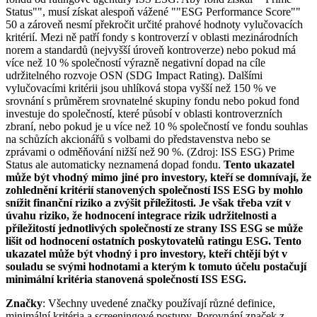
Status"", musí získat alespoň vážené ""ESG Performance Score""
50 a zároveň nesmí překročit určité prahové hodnoty vylučovacích
kritérií. Mezi ně patří fondy s kontroverzí v oblasti mezinárodních
norem a standardů (nejvyšší úroveň kontroverze) nebo pokud má
více než 10 % společností výrazně negativní dopad na cíle
udržitelného rozvoje OSN (SDG Impact Rating). Dalšími
vylučovacími kritérii jsou uhlíková stopa vyšší než 150 % ve
srovnání s průměrem srovnatelné skupiny fondu nebo pokud fond
investuje do společností, které působí v oblasti kontroverzních
zbraní, nebo pokud je u více než 10 % společností ve fondu souhlas
na schůzích akcionářů s volbami do představenstva nebo se
zprávami o odměňování nižší než 90 %. (Zdroj: ISS ESG) Prime
Status ale automaticky neznamená dopad fondu.
Tento ukazatel
může být vhodný mimo jiné pro investory, kteří se domnívají, že
zohlednění kritérií stanovených společností ISS ESG by mohlo
snížit finanční riziko a zvýšit příležitosti. Je však třeba vzít v
úvahu riziko, že hodnocení integrace rizik udržitelnosti a
příležitostí jednotlivých společností ze strany ISS ESG se může
lišit od hodnocení ostatních poskytovatelů ratingu ESG. Tento
ukazatel může být vhodný i pro investory, kteří chtějí být v
souladu se svými hodnotami a kterým k tomuto účelu postačují
minimální kritéria stanovená společností ISS ESG.
Značky
: Všechny uvedené značky používají různé definice,
minimální kritéria a screeningové postupy. Porovnání značek z