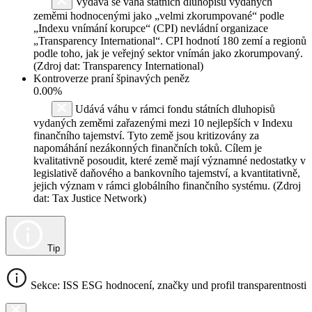
Vydává se váha státních dluhopisů vydaných
zeměmi hodnocenými jako „velmi zkorumpované“ podle
„Indexu vnímání korupce“ (CPI) nevládní organizace
„Transparency International“. CPI hodnotí 180 zemí a regionů
podle toho, jak je veřejný sektor vnímán jako zkorumpovaný.
(Zdroj dat: Transparency International)
Kontroverze praní špinavých peněz
0.00%
Udává váhu v rámci fondu státních dluhopisů
vydaných zeměmi zařazenými mezi 10 nejlepších v Indexu
finančního tajemství. Tyto země jsou kritizovány za
napomáhání nezákonných finančních toků. Cílem je
kvalitativně posoudit, které země mají významné nedostatky v
legislativě daňového a bankovního tajemství, a kvantitativně,
jejich význam v rámci globálního finančního systému. (Zdroj
dat: Tax Justice Network)
Tip
Sekce: ISS ESG hodnocení, značky und profil transparentnosti