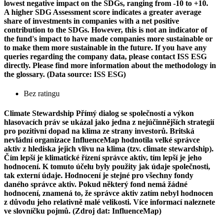
lowest negative impact on the SDGs, ranging from -10 to +10.
A higher SDG Assessment score indicates a greater average
share of investments in companies with a net positive
contribution to the SDGs. However, this is not an indicator of
the fund's impact to have made companies more sustainable or
to make them more sustainable in the future. If you have any
queries regarding the company data, please contact ISS ESG
directly. Please find more information about the methodology in
the glossary. (Data source: ISS ESG)
Bez ratingu
Climate Stewardship
Přímý dialog se společností a výkon
hlasovacích práv se ukázal jako jedna z nejúčinnějších strategií
pro pozitivní dopad na klima ze strany investorů. Britská
nevládní organizace InfluenceMap hodnotila velké správce
aktiv z hlediska jejich vlivu na klima (tzv. climate stewardship).
Čím lepší je klimatické řízení správce aktiv, tím lepší je jeho
hodnocení. K tomuto účelu byly použity jak údaje společnosti,
tak externí údaje. Hodnocení je stejné pro všechny fondy
daného správce aktiv. Pokud některý fond nemá žádné
hodnocení, znamená to, že správce aktiv zatím nebyl hodnocen
z důvodu jeho relativně malé velikosti. Více informací naleznete
ve slovníčku pojmů. (Zdroj dat: InfluenceMap)