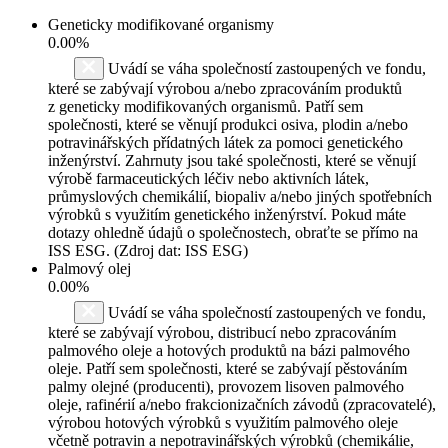
Geneticky modifikované organismy
0.00%
Uvádí se váha společností zastoupených ve fondu,
které se zabývají výrobou a/nebo zpracováním produktů
z geneticky modifikovaných organismů. Patří sem
společnosti, které se věnují produkci osiva, plodin a/nebo
potravinářských přídatných látek za pomoci genetického
inženýrství. Zahrnuty jsou také společnosti, které se věnují
výrobě farmaceutických léčiv nebo aktivních látek,
průmyslových chemikálií, biopaliv a/nebo jiných spotřebních
výrobků s využitím genetického inženýrství. Pokud máte
dotazy ohledně údajů o společnostech, obraťte se přímo na
ISS ESG. (Zdroj dat: ISS ESG)
Palmový olej
0.00%
Uvádí se váha společností zastoupených ve fondu,
které se zabývají výrobou, distribucí nebo zpracováním
palmového oleje a hotových produktů na bázi palmového
oleje. Patří sem společnosti, které se zabývají pěstováním
palmy olejné (producenti), provozem lisoven palmového
oleje, rafinérií a/nebo frakcionizačních závodů (zpracovatelé),
výrobou hotových výrobků s využitím palmového oleje
včetně potravin a nepotravinářských výrobků (chemikálie,