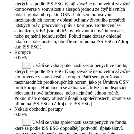
kterých se podle ISS ESG týkají závažné nebo velmi závažné
kontroverze v souvislosti s alespoň jednou ze čtyř hlavních
oblastí globálního paktu OSN. Patří sem porušování
mezinárodních norem v oblasti ochrany životního prostředí,
lidských práv, pracovních práv a korupce. Hodnocení se
aktualizují, když jsou obdrženy relevantní nové informace,
nebo nejméně jednou ročně. Pokud máte dotazy ohledně
údajů o společnostech, obraťte se přímo na ISS ESG. (Zdroj
dat: ISS ESG)
Korupce
0.00%
Uvádí se váha společností zastoupených ve fondu,
kterých se podle ISS ESG týkají závažné nebo velmi závažné
kontroverze v souvislosti s korupcí. Patří sem porušování
mezinárodních protikorupčních norem, jako je Úmluva OSN
proti korupci. Hodnocení se aktualizují, když jsou dispozici
relevantní nové informace, nebo nejméně jednou ročně.
Pokud máte dotazy ohledně údajů o společnostech, obraťte se
přímo na ISS ESG. (Zdroj dat: ISS ESG)
Nekalé obchodní postupy
0.00%
Uvádí se váha společností zastoupených ve fondu,
které se podle ISS ESG dopouštějí podvodů, úplatkářství,
praní špinavých peněz a/nebo chování, které narušuje