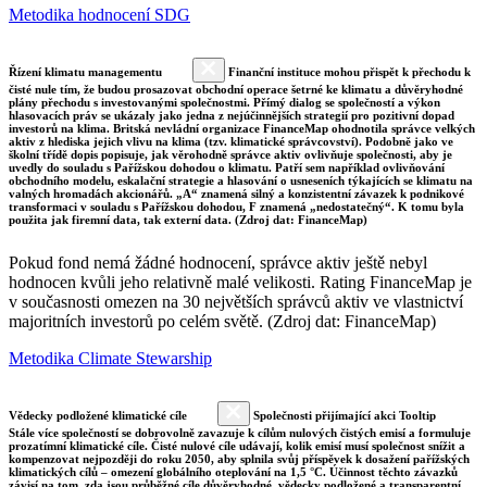
Metodika hodnocení SDG
Řízení klimatu managementu
Finanční instituce mohou přispět k přechodu k
čisté nule tím, že budou prosazovat obchodní operace šetrné ke klimatu a důvěryhodné
plány přechodu s investovanými společnostmi. Přímý dialog se společností a výkon
hlasovacích práv se ukázaly jako jedna z nejúčinnějších strategií pro pozitivní dopad
investorů na klima. Britská nevládní organizace FinanceMap ohodnotila správce velkých
aktiv z hlediska jejich vlivu na klima (tzv. klimatické správcovství). Podobně jako ve
školní třídě dopis popisuje, jak věrohodně správce aktiv ovlivňuje společnosti, aby je
uvedly do souladu s Pařížskou dohodou o klimatu. Patří sem například ovlivňování
obchodního modelu, eskalační strategie a hlasování o usneseních týkajících se klimatu na
valných hromadách akcionářů. „A“ znamená silný a konzistentní závazek k podnikové
transformaci v souladu s Pařížskou dohodou, F znamená „nedostatečný“. K tomu byla
použita jak firemní data, tak externí data. (Zdroj dat: FinanceMap)
Pokud fond nemá žádné hodnocení, správce aktiv ještě nebyl
hodnocen kvůli jeho relativně malé velikosti. Rating FinanceMap je
v současnosti omezen na 30 největších správců aktiv ve vlastnictví
majoritních investorů po celém světě. (Zdroj dat: FinanceMap)
Metodika Climate Stewarship
Vědecky podložené klimatické cíle
Společnosti přijímající akci Tooltip
Stále více společností se dobrovolně zavazuje k cílům nulových čistých emisí a formuluje
prozatímní klimatické cíle. Čisté nulové cíle udávají, kolik emisí musí společnost snížit a
kompenzovat nejpozději do roku 2050, aby splnila svůj příspěvek k dosažení pařížských
klimatických cílů – omezení globálního oteplování na 1,5 °C. Účinnost těchto závazků
závisí na tom, zda jsou průběžné cíle důvěryhodné, vědecky podložené a transparentní.