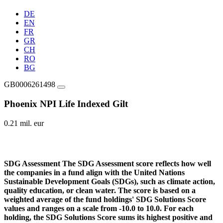
DE
EN
FR
GR
CH
RO
BG
GB0006261498
Phoenix NPI Life Indexed Gilt
0.21 mil. eur
SDG Assessment
The SDG Assessment score reflects how well
the companies in a fund align with the United Nations
Sustainable Development Goals (SDGs), such as climate action,
quality education, or clean water. The score is based on a
weighted average of the fund holdings' SDG Solutions Score
values and ranges on a scale from -10.0 to 10.0. For each
holding, the SDG Solutions Score sums its highest positive and