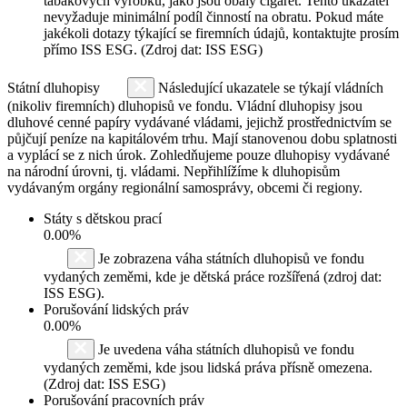
tabákových výrobků, jako jsou obaly cigaret. Tento ukazatel
nevyžaduje minimální podíl činností na obratu. Pokud máte
jakékoli dotazy týkající se firemních údajů, kontaktujte prosím
přímo ISS ESG. (Zdroj dat: ISS ESG)
Státní dluhopisy
Následující ukazatele se týkají vládních
(nikoliv firemních) dluhopisů ve fondu. Vládní dluhopisy jsou
dluhové cenné papíry vydávané vládami, jejichž prostřednictvím se
půjčují peníze na kapitálovém trhu. Mají stanovenou dobu splatnosti
a vyplácí se z nich úrok. Zohledňujeme pouze dluhopisy vydávané
na národní úrovni, tj. vládami. Nepřihlížíme k dluhopisům
vydávaným orgány regionální samosprávy, obcemi či regiony.
Státy s dětskou prací
0.00%
Je zobrazena váha státních dluhopisů ve fondu
vydaných zeměmi, kde je dětská práce rozšířená (zdroj dat:
ISS ESG).
Porušování lidských práv
0.00%
Je uvedena váha státních dluhopisů ve fondu
vydaných zeměmi, kde jsou lidská práva přísně omezena.
(Zdroj dat: ISS ESG)
Porušování pracovních práv