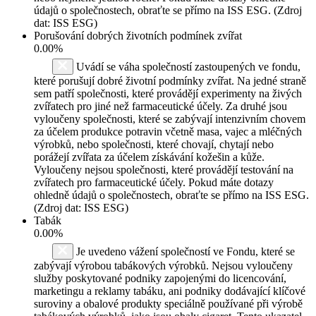
údajů o společnostech, obraťte se přímo na ISS ESG. (Zdroj
dat: ISS ESG)
Porušování dobrých životních podmínek zvířat
0.00%
Uvádí se váha společností zastoupených ve fondu,
které porušují dobré životní podmínky zvířat. Na jedné straně
sem patří společnosti, které provádějí experimenty na živých
zvířatech pro jiné než farmaceutické účely. Za druhé jsou
vyloučeny společnosti, které se zabývají intenzivním chovem
za účelem produkce potravin včetně masa, vajec a mléčných
výrobků, nebo společnosti, které chovají, chytají nebo
porážejí zvířata za účelem získávání kožešin a kůže.
Vyloučeny nejsou společnosti, které provádějí testování na
zvířatech pro farmaceutické účely. Pokud máte dotazy
ohledně údajů o společnostech, obraťte se přímo na ISS ESG.
(Zdroj dat: ISS ESG)
Tabák
0.00%
Je uvedeno vážení společností ve Fondu, které se
zabývají výrobou tabákových výrobků. Nejsou vyloučeny
služby poskytované podniky zapojenými do licencování,
marketingu a reklamy tabáku, ani podniky dodávající klíčové
suroviny a obalové produkty speciálně používané při výrobě