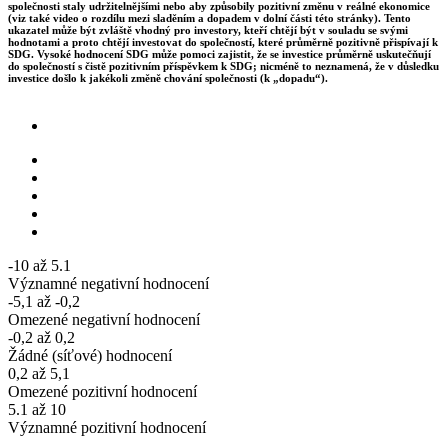
společnosti staly udržitelnějšími nebo aby způsobily pozitivní změnu v reálné ekonomice
(viz také video o rozdílu mezi sladěním a dopadem v dolní části této stránky). Tento
ukazatel může být zvláště vhodný pro investory, kteří chtějí být v souladu se svými
hodnotami a proto chtějí investovat do společností, které průměrně pozitivně přispívají k
SDG. Vysoké hodnocení SDG může pomoci zajistit, že se investice průměrně uskutečňují
do společností s čistě pozitivním příspěvkem k SDG; nicméně to neznamená, že v důsledku
investice došlo k jakékoli změně chování společnosti (k „dopadu“).
-10 až 5.1
Významné negativní hodnocení
-5,1 až -0,2
Omezené negativní hodnocení
-0,2 až 0,2
Žádné (síťové) hodnocení
0,2 až 5,1
Omezené pozitivní hodnocení
5.1 až 10
Významné pozitivní hodnocení