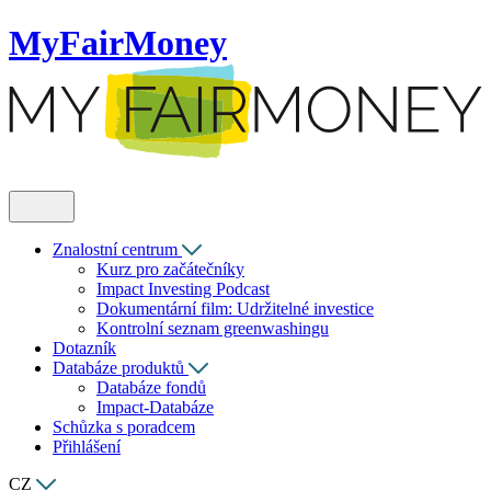
MyFairMoney
Znalostní centrum
Kurz pro začátečníky
Impact Investing Podcast
Dokumentární film: Udržitelné investice
Kontrolní seznam greenwashingu
Dotazník
Databáze produktů
Databáze fondů
Impact-Databáze
Schůzka s poradcem
Přihlášení
CZ