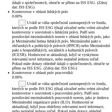
údajů o společnostech, obraťte se přímo na ISS ESG. (Zdroj
dat: ISS ESG)
Kontroverze v oblasti lidských práv
0.00%
Uvádí se váha společností zastoupených ve fondu,
kterých se podle ISS ESG týkají závažné nebo velmi závažné
kontroverze v souvislosti s lidskými právy. Patří sem
porušování mezinárodních norem v oblasti lidských práv, jako
je Mezinárodní listina lidských práv, Mezinárodní pakt o
občanských a politických právech (IPPCR) nebo Mezinárodní
pakt o hospodářských, sociálních a kulturních právech
(ICESR). Hodnocení se aktualizují, když se vyskytnou
relevantní nové informace, nebo nejméně jednou ročně.
Pokud máte dotazy ohledně údajů o společnostech, obraťte se
přímo na ISS ESG. (Zdroj dat: ISS ESG)
Kontroverze v oblasti práv pracovníků
0.00%
Uvádí se váha společností zastoupených ve fondu,
kterých se podle ISS ESG týkají závažné nebo velmi závažné
kontroverze v souvislosti s pracovními právy. Patří sem
porušování mezinárodních pracovních norem, jako je úmluva
Mezinárodní organizace práce (ILO). Hodnocení se
aktualizují, když jsou obdrženy relevantní nové informace,
nebo nejméně jednou ročně. Pokud máte dotazy ohledně