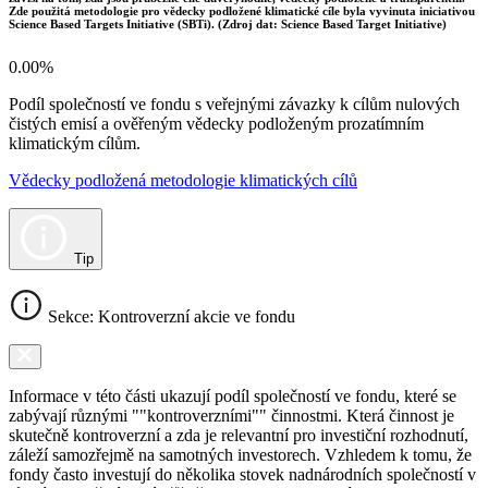
Zde použitá metodologie pro vědecky podložené klimatické cíle byla vyvinuta iniciativou
Science Based Targets Initiative (SBTi). (Zdroj dat: Science Based Target Initiative)
0.00%
Podíl společností ve fondu s veřejnými závazky k cílům nulových
čistých emisí a ověřeným vědecky podloženým prozatímním
klimatickým cílům.
Vědecky podložená metodologie klimatických cílů
Tip
Sekce: Kontroverzní akcie ve fondu
Informace v této části ukazují podíl společností ve fondu, které se
zabývají různými ""kontroverzními"" činnostmi. Která činnost je
skutečně kontroverzní a zda je relevantní pro investiční rozhodnutí,
záleží samozřejmě na samotných investorech. Vzhledem k tomu, že
fondy často investují do několika stovek nadnárodních společností v