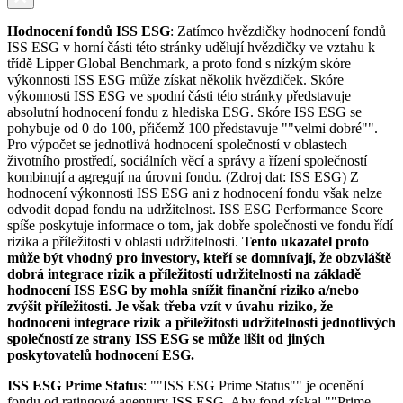
Hodnocení fondů ISS ESG
: Zatímco hvězdičky hodnocení fondů
ISS ESG v horní části této stránky udělují hvězdičky ve vztahu k
třídě Lipper Global Benchmark, a proto fond s nízkým skóre
výkonnosti ISS ESG může získat několik hvězdiček. Skóre
výkonnosti ISS ESG ve spodní části této stránky představuje
absolutní hodnocení fondu z hlediska ESG. Skóre ISS ESG se
pohybuje od 0 do 100, přičemž 100 představuje ""velmi dobré"".
Pro výpočet se jednotlivá hodnocení společností v oblastech
životního prostředí, sociálních věcí a správy a řízení společností
kombinují a agregují na úrovni fondu. (Zdroj dat: ISS ESG) Z
hodnocení výkonnosti ISS ESG ani z hodnocení fondu však nelze
odvodit dopad fondu na udržitelnost. ISS ESG Performance Score
spíše poskytuje informace o tom, jak dobře společnosti ve fondu řídí
rizika a příležitosti v oblasti udržitelnosti.
Tento ukazatel proto
může být vhodný pro investory, kteří se domnívají, že obzvláště
dobrá integrace rizik a příležitostí udržitelnosti na základě
hodnocení ISS ESG by mohla snížit finanční riziko a/nebo
zvýšit příležitosti. Je však třeba vzít v úvahu riziko, že
hodnocení integrace rizik a příležitostí udržitelnosti jednotlivých
společností ze strany ISS ESG se může lišit od jiných
poskytovatelů hodnocení ESG.
ISS ESG Prime Status
: ""ISS ESG Prime Status"" je ocenění
fondu od ratingové agentury ISS ESG. Aby fond získal ""Prime