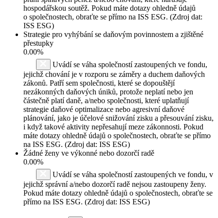
hospodářskou soutěž. Pokud máte dotazy ohledně údajů
o společnostech, obraťte se přímo na ISS ESG. (Zdroj dat:
ISS ESG)
Strategie pro vyhýbání se daňovým povinnostem a zjištěné
přestupky
0.00%
Uvádí se váha společností zastoupených ve fondu,
jejichž chování je v rozporu se záměry a duchem daňových
zákonů. Patří sem společnosti, které se dopouštějí
nezákonných daňových úniků, protože neplatí nebo jen
částečně platí daně, a/nebo společnosti, které uplatňují
strategie daňové optimalizace nebo agresivní daňové
plánování, jako je účelové snižování zisku a přesouvání zisku,
i když takové aktivity nepřesahují meze zákonnosti. Pokud
máte dotazy ohledně údajů o společnostech, obraťte se přímo
na ISS ESG. (Zdroj dat: ISS ESG)
Žádné ženy ve výkonné nebo dozorčí radě
0.00%
Uvádí se váha společností zastoupených ve fondu, v
jejichž správní a/nebo dozorčí radě nejsou zastoupeny ženy.
Pokud máte dotazy ohledně údajů o společnostech, obraťte se
přímo na ISS ESG. (Zdroj dat: ISS ESG)