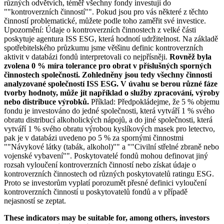
různých odvětvích, téměř všechny fondy investují do
""kontroverzních činností"". Pokud jsou pro vás některé z těchto
činností problematické, můžete podle toho zaměřit své investice.
Upozornění: Údaje o kontroverzních činnostech z velké části
poskytuje agentura ISS ESG, která hodnotí udržitelnost. Na základě
spotřebitelského průzkumu jsme většinu definic kontroverzních
aktivit v databázi fondů interpretovali co nejpřísněji.
Rovněž byla
zvolena 0 % míra tolerance pro obrat v příslušných sporných
činnostech společnosti. Zohledněny jsou tedy všechny činnosti
analyzované společností ISS ESG. V úvahu se berou různé fáze
tvorby hodnoty, může jít například o služby zpracování, výroby
nebo distribuce výrobků.
Příklad: Předpokládejme, že 5 % objemu
fondu je investováno do jedné společnosti, která vytváří 1 % svého
obratu distribucí alkoholických nápojů, a do jiné společnosti, která
vytváří 1 % svého obratu výrobou kyslíkových masek pro letectvo,
pak je v databázi uvedeno po 5 % za spornými činnostmi
""Návykové látky (tabák, alkohol)"" a ""Civilní střelné zbraně nebo
vojenské vybavení"". Poskytovatelé fondů mohou definovat jiný
rozsah vyloučení kontroverzních činností nebo získat údaje o
kontroverzních činnostech od různých poskytovatelů ratingu ESG.
Proto se investorům vyplatí porozumět přesné definici vyloučení
kontroverzních činností u poskytovatelů fondů a v případě
nejasností se zeptat.
These indicators may be suitable for, among others, investors