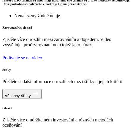
faktory ESG (článek 8) nebo mají udržitelné cíle (článek 9) a jaké metodiky se používají.
Další podrobnosti naleznete v nástroji Tip na pravé straně.
Nenalezeny žádné údaje
Zarovnání vs. dopad
Zjistěte více o rozdílu mezi zarovnáním a dopadem. Video
vysvětluje, proč zarovnání není totéž jako náraz.
Podívejte se na video
Štítky
Přečtěte si další informace o rozdílech mezi štítky a jejich kritérii.
Všechny štítky
Glosář
Zjistěte více o udržitelném investování a různých metodách
oceňování