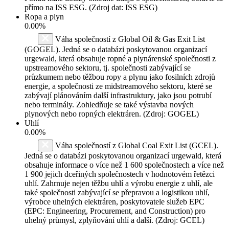
přímo na ISS ESG. (Zdroj dat: ISS ESG)
Ropa a plyn
0.00%
Váha společností z Global Oil & Gas Exit List
(GOGEL). Jedná se o databázi poskytovanou organizací
urgewald, která obsahuje ropné a plynárenské společnosti z
upstreamového sektoru, tj. společnosti zabývající se
průzkumem nebo těžbou ropy a plynu jako fosilních zdrojů
energie, a společnosti ze midstreamového sektoru, které se
zabývají plánováním další infrastruktury, jako jsou potrubí
nebo terminály. Zohledňuje se také výstavba nových
plynových nebo ropných elektráren. (Zdroj: GOGEL)
Uhlí
0.00%
Váha společností z Global Coal Exit List (GCEL).
Jedná se o databázi poskytovanou organizací urgewald, která
obsahuje informace o více než 1 600 společnostech a více než
1 900 jejich dceřiných společnostech v hodnotovém řetězci
uhlí. Zahrnuje nejen těžbu uhlí a výrobu energie z uhlí, ale
také společnosti zabývající se přepravou a logistikou uhlí,
výrobce uhelných elektráren, poskytovatele služeb EPC
(EPC: Engineering, Procurement, and Construction) pro
uhelný průmysl, zplyňování uhlí a další. (Zdroj: GCEL)