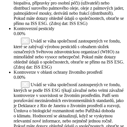
biopaliva, přípravky pro osobní péči) (uživatelé) nebo
distribucí surového palmového oleje, oleje z palmových jader,
palmojádrové mouky, derivátů nebo frakcí (distributoři).
Pokud máte dotazy ohledně údajů o společnostech, obraťte se
přímo na ISS ESG. (Zdroj dat: ISS ESG)
Kontroverzní pesticidy
0.00%
Uvádí se váha společností zastoupených ve fondu,
které se zabývají výrobou pesticidů s obsahem složek
označených Světovou zdravotnickou organizací (WHO) za
mimořádně nebo vysoce nebezpečné. Pokud máte dotazy
ohledně údajů o společnostech, obraťte se přímo na ISS ESG.
(Zdroj dat: ISS ESG)
Kontroverze v oblasti ochrany životního prostředí
0.00%
Uvádí se váha společností zastoupených ve fondu,
kterých se podle ISS ESG týkají závažné nebo velmi závažné
kontroverze v souvislosti se životním prostředím. Patří sem
porušování mezinárodních environmentálních standardů, jako
je Deklarace z Rio de Janeira o životním prostředí a rozvoji,
Úmluva o biologické rozmanitosti nebo Pařížská dohoda
o klimatu. Hodnocení se aktualizují, když se vyskytnou
relevantní nové informace, nebo nejméně jednou ročně.
Pokud máte dotazy ohledně údajů o společnostech, obraťte se