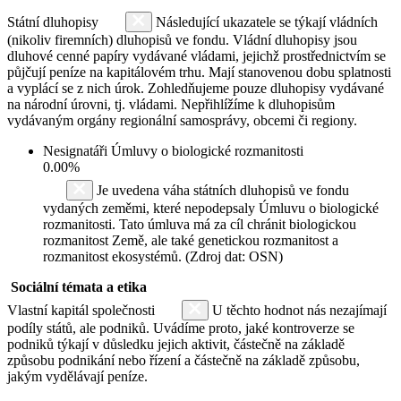
Státní dluhopisy
Následující ukazatele se týkají vládních
(nikoliv firemních) dluhopisů ve fondu. Vládní dluhopisy jsou
dluhové cenné papíry vydávané vládami, jejichž prostřednictvím se
půjčují peníze na kapitálovém trhu. Mají stanovenou dobu splatnosti
a vyplácí se z nich úrok. Zohledňujeme pouze dluhopisy vydávané
na národní úrovni, tj. vládami. Nepřihlížíme k dluhopisům
vydávaným orgány regionální samosprávy, obcemi či regiony.
Nesignatáři Úmluvy o biologické rozmanitosti
0.00%
Je uvedena váha státních dluhopisů ve fondu
vydaných zeměmi, které nepodepsaly Úmluvu o biologické
rozmanitosti. Tato úmluva má za cíl chránit biologickou
rozmanitost Země, ale také genetickou rozmanitost a
rozmanitost ekosystémů. (Zdroj dat: OSN)
Sociální témata a etika
Vlastní kapitál společnosti
U těchto hodnot nás nezajímají
podíly států, ale podniků. Uvádíme proto, jaké kontroverze se
podniků týkají v důsledku jejich aktivit, částečně na základě
způsobu podnikání nebo řízení a částečně na základě způsobu,
jakým vydělávají peníze.