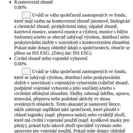
Kontroverzní zbraně
0.00%
Uvádí se váha společností zastoupených ve fondu,
které mají vazbu na kontroverzní zbraně (atomové, biologické
a chemické zbraně, protipěchotní miny, zápalné zbraně,
kazetová munice, uranová munice a výzbroj, munice s bílým
fosforem) a/nebo se obecně zabývají výrobou, distribucí nebo
poskytováním služeb v souvislosti s kontroverzními zbraněmi.
Pokud máte dotazy ohledně údajů o společnostech, obraťte se
přímo na ISS ESG. (Zdroj dat: ISS ESG)
Civilní zbraně nebo vojenské vybavení
0.00%
Uvádí se váha společností zastoupených ve fondu,
které se zabývají výrobou, distribucí nebo poskytováním
služeb v souvislosti s vojenským vybavením (válečné zbraně,
podpůrné vojenské vybavení a jeho součásti) a/nebo s
civilními střelnými zbraněmi. Služby zahrnují údržbu, opravu,
testování, přepravu nebo podobné aktivity ve shora
uvedených oblastech. Tento ukazatel je nastavený široce,
takže zahrnuje například také společnosti, které působí v
oblasti logistiky (např. přeprava tanků) nebo vyrábějí zboží,
které má civilní i vojenské použití (např. kyslíkové masky pro
piloty), pokud bylo takové zboží speciálně vyvinuto nebo
upraveno pro vojenské použití. Pokud máte dotazy ohledně