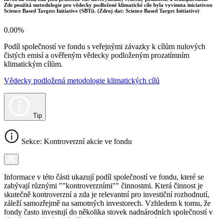
Zde použitá metodologie pro vědecky podložené klimatické cíle byla vyvinuta iniciativou
Science Based Targets Initiative (SBTi). (Zdroj dat: Science Based Target Initiative)
0.00%
Podíl společností ve fondu s veřejnými závazky k cílům nulových
čistých emisí a ověřeným vědecky podloženým prozatímním
klimatickým cílům.
Vědecky podložená metodologie klimatických cílů
Tip
Sekce: Kontroverzní akcie ve fondu
Informace v této části ukazují podíl společností ve fondu, které se
zabývají různými ""kontroverzními"" činnostmi. Která činnost je
skutečně kontroverzní a zda je relevantní pro investiční rozhodnutí,
záleží samozřejmě na samotných investorech. Vzhledem k tomu, že
fondy často investují do několika stovek nadnárodních společností v