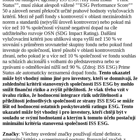
Status"", musí získat alespoň vážené ""ESG Performance Score""
50 a zároveň nesmí překročit určité prahové hodnoty vylučovacích
kritérií. Mezi ně patří fondy s kontroverzí v oblasti mezinárodních
norem a standardů (nejvyšší úroveň kontroverze) nebo pokud má
více než 10 % společností výrazně negativní dopad na cíle
udržitelného rozvoje OSN (SDG Impact Rating). Dalšími
vylučovacími kritérii jsou uhlíková stopa vyšší než 150 % ve
srovnání s průměrem srovnatelné skupiny fondu nebo pokud fond
investuje do společností, které působí v oblasti kontroverzních
zbraní, nebo pokud je u více než 10 % společností ve fondu souhlas
na schůzích akcionářů s volbami do představenstva nebo se
zprávami o odměňování nižší než 90 %. (Zdroj: ISS ESG) Prime
Status ale automaticky neznamená dopad fondu.
Tento ukazatel
může být vhodný mimo jiné pro investory, kteří se domnívají, že
zohlednění kritérií stanovených společností ISS ESG by mohlo
snížit finanční riziko a zvýšit příležitosti. Je však třeba vzít v
úvahu riziko, že hodnocení integrace rizik udržitelnosti a
příležitostí jednotlivých společností ze strany ISS ESG se může
lišit od hodnocení ostatních poskytovatelů ratingu ESG. Tento
ukazatel může být vhodný i pro investory, kteří chtějí být v
souladu se svými hodnotami a kterým k tomuto účelu postačují
minimální kritéria stanovená společností ISS ESG.
Značky
: Všechny uvedené značky používají různé definice,
minimální kritéria a screeningové postupy. Porovnání značek z