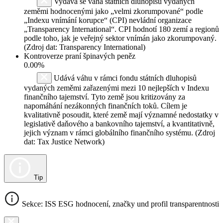
Vydává se váha státních dluhopisů vydaných
zeměmi hodnocenými jako „velmi zkorumpované“ podle
„Indexu vnímání korupce“ (CPI) nevládní organizace
„Transparency International“. CPI hodnotí 180 zemí a regionů
podle toho, jak je veřejný sektor vnímán jako zkorumpovaný.
(Zdroj dat: Transparency International)
Kontroverze praní špinavých peněz
0.00%
Udává váhu v rámci fondu státních dluhopisů
vydaných zeměmi zařazenými mezi 10 nejlepších v Indexu
finančního tajemství. Tyto země jsou kritizovány za
napomáhání nezákonných finančních toků. Cílem je
kvalitativně posoudit, které země mají významné nedostatky v
legislativě daňového a bankovního tajemství, a kvantitativně,
jejich význam v rámci globálního finančního systému. (Zdroj
dat: Tax Justice Network)
Tip
Sekce: ISS ESG hodnocení, značky und profil transparentnosti