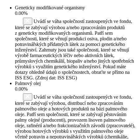
Geneticky modifikované organismy
0.00%
Uvádí se váha společností zastoupených ve fondu,
které se zabývají výrobou a/nebo zpracováním produktů
z geneticky modifikovaných organismů. Patří sem
společnosti, které se věnují produkci osiva, plodin a/nebo
potravinářských přídatných látek za pomoci genetického
inženýrství. Zahrnuty jsou také společnosti, které se věnují
výrobě farmaceutických léčiv nebo aktivních látek,
průmyslových chemikálií, biopaliv a/nebo jiných spotřebních
výrobků s využitím genetického inženýrství. Pokud máte
dotazy ohledně údajů o společnostech, obraťte se přímo na
ISS ESG. (Zdroj dat: ISS ESG)
Palmový olej
0.00%
Uvádí se váha společností zastoupených ve fondu,
které se zabývají výrobou, distribucí nebo zpracováním
palmového oleje a hotových produktů na bázi palmového
oleje. Patří sem společnosti, které se zabývají pěstováním
palmy olejné (producenti), provozem lisoven palmového
oleje, rafinérií a/nebo frakcionizačních závodů (zpracovatelé),
výrobou hotových výrobků s využitím palmového oleje
včetně potravin a nepotravinářských výrobků (chemikálie,