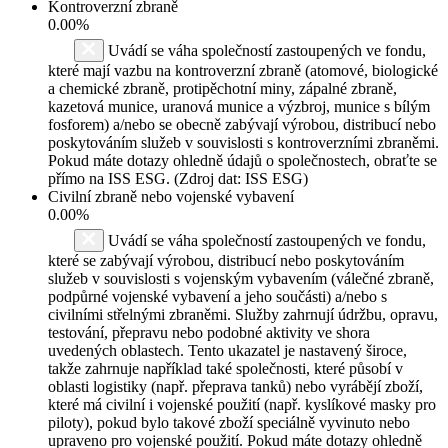
Kontroverzní zbraně
0.00%
Uvádí se váha společností zastoupených ve fondu,
které mají vazbu na kontroverzní zbraně (atomové, biologické
a chemické zbraně, protipěchotní miny, zápalné zbraně,
kazetová munice, uranová munice a výzbroj, munice s bílým
fosforem) a/nebo se obecně zabývají výrobou, distribucí nebo
poskytováním služeb v souvislosti s kontroverzními zbraněmi.
Pokud máte dotazy ohledně údajů o společnostech, obraťte se
přímo na ISS ESG. (Zdroj dat: ISS ESG)
Civilní zbraně nebo vojenské vybavení
0.00%
Uvádí se váha společností zastoupených ve fondu,
které se zabývají výrobou, distribucí nebo poskytováním
služeb v souvislosti s vojenským vybavením (válečné zbraně,
podpůrné vojenské vybavení a jeho součásti) a/nebo s
civilními střelnými zbraněmi. Služby zahrnují údržbu, opravu,
testování, přepravu nebo podobné aktivity ve shora
uvedených oblastech. Tento ukazatel je nastavený široce,
takže zahrnuje například také společnosti, které působí v
oblasti logistiky (např. přeprava tanků) nebo vyrábějí zboží,
které má civilní i vojenské použití (např. kyslíkové masky pro
piloty), pokud bylo takové zboží speciálně vyvinuto nebo
upraveno pro vojenské použití. Pokud máte dotazy ohledně