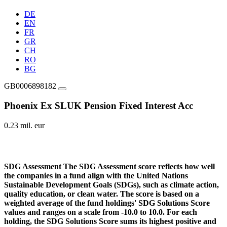
DE
EN
FR
GR
CH
RO
BG
GB0006898182
Phoenix Ex SLUK Pension Fixed Interest Acc
0.23 mil. eur
SDG Assessment
The SDG Assessment score reflects how well
the companies in a fund align with the United Nations
Sustainable Development Goals (SDGs), such as climate action,
quality education, or clean water. The score is based on a
weighted average of the fund holdings' SDG Solutions Score
values and ranges on a scale from -10.0 to 10.0. For each
holding, the SDG Solutions Score sums its highest positive and