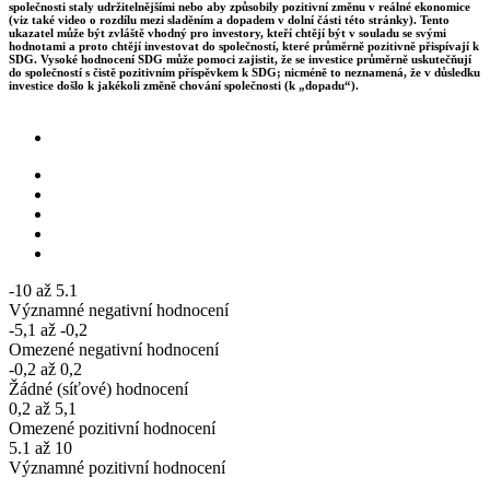
společnosti staly udržitelnějšími nebo aby způsobily pozitivní změnu v reálné ekonomice
(viz také video o rozdílu mezi sladěním a dopadem v dolní části této stránky). Tento
ukazatel může být zvláště vhodný pro investory, kteří chtějí být v souladu se svými
hodnotami a proto chtějí investovat do společností, které průměrně pozitivně přispívají k
SDG. Vysoké hodnocení SDG může pomoci zajistit, že se investice průměrně uskutečňují
do společností s čistě pozitivním příspěvkem k SDG; nicméně to neznamená, že v důsledku
investice došlo k jakékoli změně chování společnosti (k „dopadu“).
-10 až 5.1
Významné negativní hodnocení
-5,1 až -0,2
Omezené negativní hodnocení
-0,2 až 0,2
Žádné (síťové) hodnocení
0,2 až 5,1
Omezené pozitivní hodnocení
5.1 až 10
Významné pozitivní hodnocení