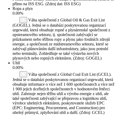
přímo na ISS ESG. (Zdroj dat: ISS ESG)
Ropa a plyn
0.00%
Váha společností z Global Oil & Gas Exit List
(GOGEL). Jedná se o databázi poskytovanou organizací
urgewald, která obsahuje ropné a plynárenské společnosti z
upstreamového sektoru, tj. společnosti zabývající se
průzkumem nebo těžbou ropy a plynu jako fosilních zdrojů
energie, a společnosti ze midstreamového sektoru, které se
zabývají plánováním další infrastruktury, jako jsou potrubí
nebo terminály. Zohledňuje se také výstavba nových
plynových nebo ropných elektráren. (Zdroj: GOGEL)
Uhlí
0.00%
Váha společností z Global Coal Exit List (GCEL).
Jedná se o databázi poskytovanou organizací urgewald, která
obsahuje informace o více než 1 600 společnostech a více než
1 900 jejich dceřiných společnostech v hodnotovém řetězci
uhlí. Zahrnuje nejen těžbu uhlí a výrobu energie z uhlí, ale
také společnosti zabývající se přepravou a logistikou uhlí,
výrobce uhelných elektráren, poskytovatele služeb EPC
(EPC: Engineering, Procurement, and Construction) pro
uhelný průmysl, zplyňování uhlí a další. (Zdroj: GCEL)