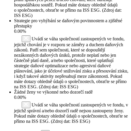
hospodářskou soutěž. Pokud máte dotazy ohledně údajů
o společnostech, obraťte se přímo na ISS ESG. (Zdroj dat:
ISS ESG)
Strategie pro vyhýbání se daňovým povinnostem a zjištěné
přestupky
0.00%
Uvádí se váha společností zastoupených ve fondu,
jejichž chování je v rozporu se záměry a duchem daňových
zákonů. Patří sem společnosti, které se dopouštějí
nezákonných daňových úniků, protože neplatí nebo jen
částečně platí daně, a/nebo společnosti, které uplatňují
strategie daňové optimalizace nebo agresivní daňové
plánování, jako je účelové snižování zisku a přesouvání zisku,
i když takové aktivity nepřesahují meze zákonnosti. Pokud
máte dotazy ohledně údajů o společnostech, obraťte se přímo
na ISS ESG. (Zdroj dat: ISS ESG)
Žádné ženy ve výkonné nebo dozorčí radě
0.00%
Uvádí se váha společností zastoupených ve fondu, v
jejichž správní a/nebo dozorčí radě nejsou zastoupeny ženy.
Pokud máte dotazy ohledně údajů o společnostech, obraťte se
přímo na ISS ESG. (Zdroj dat: ISS ESG)