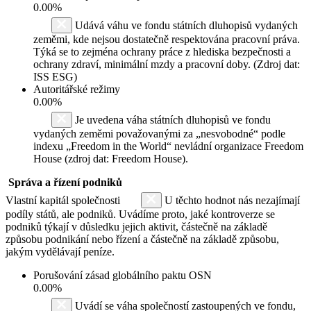
0.00%
Udává váhu ve fondu státních dluhopisů vydaných
zeměmi, kde nejsou dostatečně respektována pracovní práva.
Týká se to zejména ochrany práce z hlediska bezpečnosti a
ochrany zdraví, minimální mzdy a pracovní doby. (Zdroj dat:
ISS ESG)
Autoritářské režimy
0.00%
Je uvedena váha státních dluhopisů ve fondu
vydaných zeměmi považovanými za „nesvobodné“ podle
indexu „Freedom in the World“ nevládní organizace Freedom
House (zdroj dat: Freedom House).
Správa a řízení podniků
Vlastní kapitál společnosti
U těchto hodnot nás nezajímají
podíly států, ale podniků. Uvádíme proto, jaké kontroverze se
podniků týkají v důsledku jejich aktivit, částečně na základě
způsobu podnikání nebo řízení a částečně na základě způsobu,
jakým vydělávají peníze.
Porušování zásad globálního paktu OSN
0.00%
Uvádí se váha společností zastoupených ve fondu,