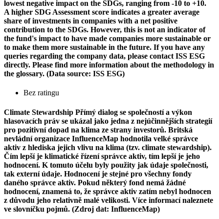
lowest negative impact on the SDGs, ranging from -10 to +10.
A higher SDG Assessment score indicates a greater average
share of investments in companies with a net positive
contribution to the SDGs. However, this is not an indicator of
the fund's impact to have made companies more sustainable or
to make them more sustainable in the future. If you have any
queries regarding the company data, please contact ISS ESG
directly. Please find more information about the methodology in
the glossary. (Data source: ISS ESG)
Bez ratingu
Climate Stewardship
Přímý dialog se společností a výkon
hlasovacích práv se ukázal jako jedna z nejúčinnějších strategií
pro pozitivní dopad na klima ze strany investorů. Britská
nevládní organizace InfluenceMap hodnotila velké správce
aktiv z hlediska jejich vlivu na klima (tzv. climate stewardship).
Čím lepší je klimatické řízení správce aktiv, tím lepší je jeho
hodnocení. K tomuto účelu byly použity jak údaje společnosti,
tak externí údaje. Hodnocení je stejné pro všechny fondy
daného správce aktiv. Pokud některý fond nemá žádné
hodnocení, znamená to, že správce aktiv zatím nebyl hodnocen
z důvodu jeho relativně malé velikosti. Více informací naleznete
ve slovníčku pojmů. (Zdroj dat: InfluenceMap)