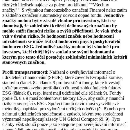
různých hledisek najdete za polem pro kliknutí ""Všechny
značky"". S výjimkou francouzského označení Finansol nelze zatím
z žádného označení automaticky odvodit dopad fondu.
Jednotlivé
značky mohou být v zásadě vhodné pro investory, kteří se
domnívají, že zohlednění kritérií definovaných značkou by
mohlo snížit finanční rizika a zvýšit příležitosti. Je však třeba
vzít v úvahu riziko, že hodnocení značek nebo hodnocení
udržitelnosti se může lišit od hodnocení jiných poskytovatelů
hodnocení ESG. Jednotlivé značky mohou být vhodné i pro
investory, kteří chtějí být v souladu se svými hodnotami a
kterým pro tento účel postačuje zohlednění minimálních kritérií
stanovených značkou.
Profil transparentnosti
: Nařízení o zveřejňování informací o
udržitelném financování (SFDR), které zavedla Evropská komise,
stanovilo článek 8 a článek 9 pro investiční fondy, které investují
určité procento svého portfolia do činností zohledňujících faktory
ESG (článek 8), resp. které mají udržitelné cíle (článek 9). Fondy
podle čl. 8 a 9 musí zohledňovat faktory ESG, aby snížily finanční
rizika související s ESG. Správci fondů navíc musí vysvětlit své
metodiky, například pro vyloučení určitých odvětví (čl. 8) nebo pro
zahrnutí udržitelných společností a způsob, jakým tyto společnosti
významně nepoškozují zásady UN Global Compact (čl. 9). Tyto
články však slouží pouze jako kategorie pro zveřejňování informací
a neuvádějí míru udržitelnosti ani to, zda je produkt vhodný pro