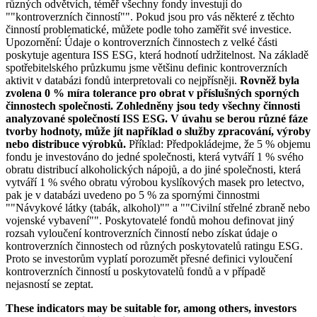
různých odvětvích, téměř všechny fondy investují do
""kontroverzních činností"". Pokud jsou pro vás některé z těchto
činností problematické, můžete podle toho zaměřit své investice.
Upozornění: Údaje o kontroverzních činnostech z velké části
poskytuje agentura ISS ESG, která hodnotí udržitelnost. Na základě
spotřebitelského průzkumu jsme většinu definic kontroverzních
aktivit v databázi fondů interpretovali co nejpřísněji.
Rovněž byla
zvolena 0 % míra tolerance pro obrat v příslušných sporných
činnostech společnosti. Zohledněny jsou tedy všechny činnosti
analyzované společností ISS ESG. V úvahu se berou různé fáze
tvorby hodnoty, může jít například o služby zpracování, výroby
nebo distribuce výrobků.
Příklad: Předpokládejme, že 5 % objemu
fondu je investováno do jedné společnosti, která vytváří 1 % svého
obratu distribucí alkoholických nápojů, a do jiné společnosti, která
vytváří 1 % svého obratu výrobou kyslíkových masek pro letectvo,
pak je v databázi uvedeno po 5 % za spornými činnostmi
""Návykové látky (tabák, alkohol)"" a ""Civilní střelné zbraně nebo
vojenské vybavení"". Poskytovatelé fondů mohou definovat jiný
rozsah vyloučení kontroverzních činností nebo získat údaje o
kontroverzních činnostech od různých poskytovatelů ratingu ESG.
Proto se investorům vyplatí porozumět přesné definici vyloučení
kontroverzních činností u poskytovatelů fondů a v případě
nejasností se zeptat.
These indicators may be suitable for, among others, investors