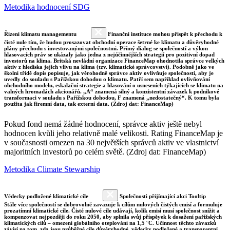
Metodika hodnocení SDG
Řízení klimatu managementu
Finanční instituce mohou přispět k přechodu k
čisté nule tím, že budou prosazovat obchodní operace šetrné ke klimatu a důvěryhodné
plány přechodu s investovanými společnostmi. Přímý dialog se společností a výkon
hlasovacích práv se ukázaly jako jedna z nejúčinnějších strategií pro pozitivní dopad
investorů na klima. Britská nevládní organizace FinanceMap ohodnotila správce velkých
aktiv z hlediska jejich vlivu na klima (tzv. klimatické správcovství). Podobně jako ve
školní třídě dopis popisuje, jak věrohodně správce aktiv ovlivňuje společnosti, aby je
uvedly do souladu s Pařížskou dohodou o klimatu. Patří sem například ovlivňování
obchodního modelu, eskalační strategie a hlasování o usneseních týkajících se klimatu na
valných hromadách akcionářů. „A“ znamená silný a konzistentní závazek k podnikové
transformaci v souladu s Pařížskou dohodou, F znamená „nedostatečný“. K tomu byla
použita jak firemní data, tak externí data. (Zdroj dat: FinanceMap)
Pokud fond nemá žádné hodnocení, správce aktiv ještě nebyl
hodnocen kvůli jeho relativně malé velikosti. Rating FinanceMap je
v současnosti omezen na 30 největších správců aktiv ve vlastnictví
majoritních investorů po celém světě. (Zdroj dat: FinanceMap)
Metodika Climate Stewarship
Vědecky podložené klimatické cíle
Společnosti přijímající akci Tooltip
Stále více společností se dobrovolně zavazuje k cílům nulových čistých emisí a formuluje
prozatímní klimatické cíle. Čisté nulové cíle udávají, kolik emisí musí společnost snížit a
kompenzovat nejpozději do roku 2050, aby splnila svůj příspěvek k dosažení pařížských
klimatických cílů – omezení globálního oteplování na 1,5 °C. Účinnost těchto závazků
závisí na tom, zda jsou průběžné cíle důvěryhodné, vědecky podložené a transparentní.