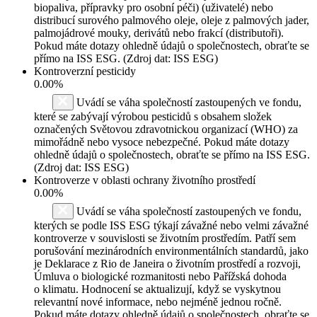
biopaliva, přípravky pro osobní péči) (uživatelé) nebo
distribucí surového palmového oleje, oleje z palmových jader,
palmojádrové mouky, derivátů nebo frakcí (distributoři).
Pokud máte dotazy ohledně údajů o společnostech, obraťte se
přímo na ISS ESG. (Zdroj dat: ISS ESG)
Kontroverzní pesticidy
0.00%
Uvádí se váha společností zastoupených ve fondu,
které se zabývají výrobou pesticidů s obsahem složek
označených Světovou zdravotnickou organizací (WHO) za
mimořádně nebo vysoce nebezpečné. Pokud máte dotazy
ohledně údajů o společnostech, obraťte se přímo na ISS ESG.
(Zdroj dat: ISS ESG)
Kontroverze v oblasti ochrany životního prostředí
0.00%
Uvádí se váha společností zastoupených ve fondu,
kterých se podle ISS ESG týkají závažné nebo velmi závažné
kontroverze v souvislosti se životním prostředím. Patří sem
porušování mezinárodních environmentálních standardů, jako
je Deklarace z Rio de Janeira o životním prostředí a rozvoji,
Úmluva o biologické rozmanitosti nebo Pařížská dohoda
o klimatu. Hodnocení se aktualizují, když se vyskytnou
relevantní nové informace, nebo nejméně jednou ročně.
Pokud máte dotazy ohledně údajů o společnostech, obraťte se