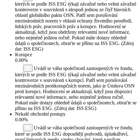
kterých se podle ISS ESG týkají závažné nebo velmi závažné
kontroverze v souvislosti s alespoň jednou ze čtyř hlavních
oblastí globálního paktu OSN. Patří sem porušování
mezinárodních norem v oblasti ochrany životního prostředí,
lidských práv, pracovních práv a korupce. Hodnocení se
aktualizují, když jsou obdrženy relevantní nové informace,
nebo nejméně jednou ročně. Pokud máte dotazy ohledně
údajů o společnostech, obraťte se přímo na ISS ESG. (Zdroj
dat: ISS ESG)
Korupce
0.00%
Uvádí se váha společností zastoupených ve fondu,
kterých se podle ISS ESG týkají závažné nebo velmi závažné
kontroverze v souvislosti s korupcí. Patří sem porušování
mezinárodních protikorupčních norem, jako je Úmluva OSN
proti korupci. Hodnocení se aktualizují, když jsou dispozici
relevantní nové informace, nebo nejméně jednou ročně.
Pokud máte dotazy ohledně údajů o společnostech, obraťte se
přímo na ISS ESG. (Zdroj dat: ISS ESG)
Nekalé obchodní postupy
0.00%
Uvádí se váha společností zastoupených ve fondu,
které se podle ISS ESG dopouštějí podvodů, úplatkářství,
praní špinavých peněz a/nebo chování, které narušuje