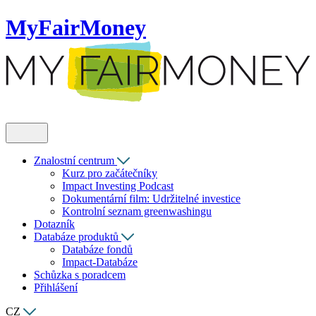
MyFairMoney
Znalostní centrum
Kurz pro začátečníky
Impact Investing Podcast
Dokumentární film: Udržitelné investice
Kontrolní seznam greenwashingu
Dotazník
Databáze produktů
Databáze fondů
Impact-Databáze
Schůzka s poradcem
Přihlášení
CZ