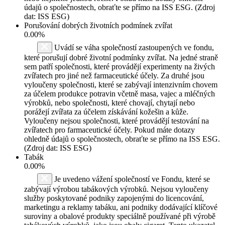
údajů o společnostech, obraťte se přímo na ISS ESG. (Zdroj
dat: ISS ESG)
Porušování dobrých životních podmínek zvířat
0.00%
Uvádí se váha společností zastoupených ve fondu,
které porušují dobré životní podmínky zvířat. Na jedné straně
sem patří společnosti, které provádějí experimenty na živých
zvířatech pro jiné než farmaceutické účely. Za druhé jsou
vyloučeny společnosti, které se zabývají intenzivním chovem
za účelem produkce potravin včetně masa, vajec a mléčných
výrobků, nebo společnosti, které chovají, chytají nebo
porážejí zvířata za účelem získávání kožešin a kůže.
Vyloučeny nejsou společnosti, které provádějí testování na
zvířatech pro farmaceutické účely. Pokud máte dotazy
ohledně údajů o společnostech, obraťte se přímo na ISS ESG.
(Zdroj dat: ISS ESG)
Tabák
0.00%
Je uvedeno vážení společností ve Fondu, které se
zabývají výrobou tabákových výrobků. Nejsou vyloučeny
služby poskytované podniky zapojenými do licencování,
marketingu a reklamy tabáku, ani podniky dodávající klíčové
suroviny a obalové produkty speciálně používané při výrobě