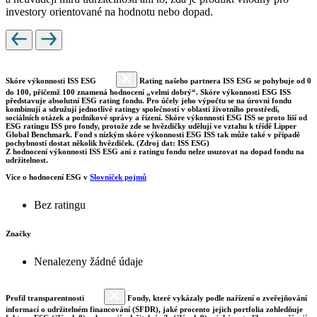
investory orientované na hodnotu nebo dopad.
Skóre výkonnosti ISS ESG
Rating našeho partnera ISS ESG se pohybuje od 0
do 100, přičemž 100 znamená hodnocení „velmi dobrý“. Skóre výkonnosti ESG ISS
představuje absolutní ESG rating fondu. Pro účely jeho výpočtu se na úrovni fondu
kombinují a sdružují jednotlivé ratingy společností v oblasti životního prostředí,
sociálních otázek a podnikové správy a řízení. Skóre výkonnosti ESG ISS se proto liší od
ESG ratingu ISS pro fondy, protože zde se hvězdičky udělují ve vztahu k třídě Lipper
Global Benchmark. Fond s nízkým skóre výkonnosti ESG ISS tak může také v případě
pochybností dostat několik hvězdiček. (Zdroj dat: ISS ESG)
Z hodnocení výkonnosti ISS ESG ani z ratingu fondu nelze usuzovat na dopad fondu na
udržitelnost.
Více o hodnocení ESG v
Slovníček pojmů
Bez ratingu
Značky
Nenalezeny žádné údaje
Profil transparentnosti
Fondy, které vykázaly podle nařízení o zveřejňování
informací o udržitelném financování (SFDR), jaké procento jejich portfolia zohledňuje