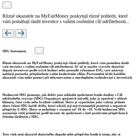
Různé ukazatele na MyFairMoney poskytují různé pohledy, které
vám pomáhají sladit investice s vašimi osobními cíli udržitelnosti...
SDG Assessment
Různé ukazatele na MyFairMoney poskytují různé pohledy, které vám pomohou sladit
vaše investice s vašimi osobními cíli udržitelnosti. Ať už se snažíte vytvořit skutečný
dopad, investovat podle svých hodnot nebo posoudit výkonnost ESG, tato nástroje
nabízejí poznatky přizpůsobené vašim konkrétním cílům. Porozumění účelu každého
ukazatele vám může pomoci při informovaném a smysluplném rozhodování o investicích.
Hodnocení SDG posuzuje, jak dobře jsou základní společnosti fondu sladěny s Cíli
udržitelného rozvoje (SDG) Organizace spojených národů, jako je opatření v oblasti
klimatu, čistá voda nebo kvalitní vzdělání. Skóre je vypočítáno jako vážený průměr
skóre řešení SDG každé držby, které odráží její nejvýznamnější pozitivní a negativní
příspěvky k SDG. Skóre se pohybuje v rozmezí od -10 do +10. Vyšší hodnocení SDG
naznačuje větší průměrný podíl investic do společností s čistě pozitivním příspěvkem k
řešením sladěným s SDG.
Toto však není ukazatel skutečného dopadu nebo příspěvku fondu k tomu, aby se