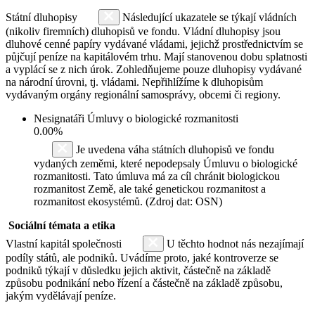
Státní dluhopisy
Následující ukazatele se týkají vládních
(nikoliv firemních) dluhopisů ve fondu. Vládní dluhopisy jsou
dluhové cenné papíry vydávané vládami, jejichž prostřednictvím se
půjčují peníze na kapitálovém trhu. Mají stanovenou dobu splatnosti
a vyplácí se z nich úrok. Zohledňujeme pouze dluhopisy vydávané
na národní úrovni, tj. vládami. Nepřihlížíme k dluhopisům
vydávaným orgány regionální samosprávy, obcemi či regiony.
Nesignatáři Úmluvy o biologické rozmanitosti
0.00%
Je uvedena váha státních dluhopisů ve fondu
vydaných zeměmi, které nepodepsaly Úmluvu o biologické
rozmanitosti. Tato úmluva má za cíl chránit biologickou
rozmanitost Země, ale také genetickou rozmanitost a
rozmanitost ekosystémů. (Zdroj dat: OSN)
Sociální témata a etika
Vlastní kapitál společnosti
U těchto hodnot nás nezajímají
podíly států, ale podniků. Uvádíme proto, jaké kontroverze se
podniků týkají v důsledku jejich aktivit, částečně na základě
způsobu podnikání nebo řízení a částečně na základě způsobu,
jakým vydělávají peníze.