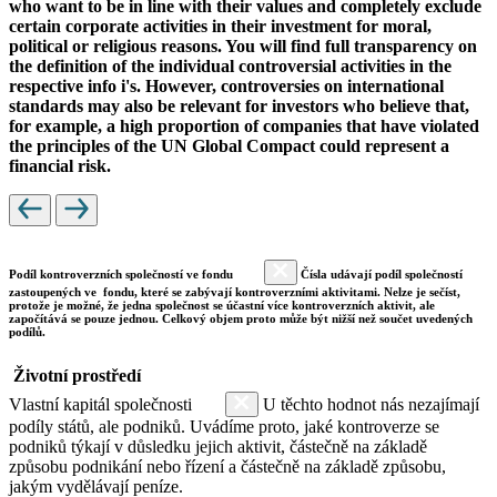
who want to be in line with their values and completely exclude
certain corporate activities in their investment for moral,
political or religious reasons. You will find full transparency on
the definition of the individual controversial activities in the
respective info i's. However, controversies on international
standards may also be relevant for investors who believe that,
for example, a high proportion of companies that have violated
the principles of the UN Global Compact could represent a
financial risk.
Podíl kontroverzních společností ve fondu
Čísla udávají podíl společností
zastoupených ve fondu, které se zabývají kontroverzními aktivitami. Nelze je sečíst,
protože je možné, že jedna společnost se účastní více kontroverzních aktivit, ale
započítává se pouze jednou. Celkový objem proto může být nižší než součet uvedených
podílů.
Životní prostředí
Vlastní kapitál společnosti
U těchto hodnot nás nezajímají
podíly států, ale podniků. Uvádíme proto, jaké kontroverze se
podniků týkají v důsledku jejich aktivit, částečně na základě
způsobu podnikání nebo řízení a částečně na základě způsobu,
jakým vydělávají peníze.