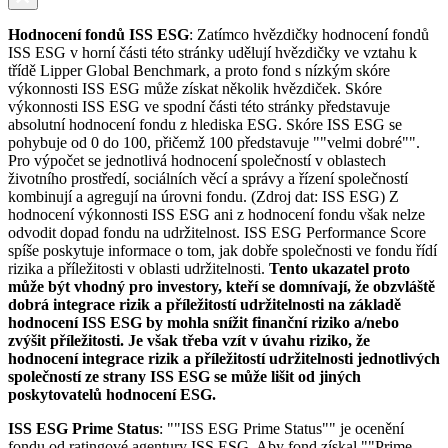
Hodnocení fondů ISS ESG
: Zatímco hvězdičky hodnocení fondů
ISS ESG v horní části této stránky udělují hvězdičky ve vztahu k
třídě Lipper Global Benchmark, a proto fond s nízkým skóre
výkonnosti ISS ESG může získat několik hvězdiček. Skóre
výkonnosti ISS ESG ve spodní části této stránky představuje
absolutní hodnocení fondu z hlediska ESG. Skóre ISS ESG se
pohybuje od 0 do 100, přičemž 100 představuje ""velmi dobré"".
Pro výpočet se jednotlivá hodnocení společností v oblastech
životního prostředí, sociálních věcí a správy a řízení společností
kombinují a agregují na úrovni fondu. (Zdroj dat: ISS ESG) Z
hodnocení výkonnosti ISS ESG ani z hodnocení fondu však nelze
odvodit dopad fondu na udržitelnost. ISS ESG Performance Score
spíše poskytuje informace o tom, jak dobře společnosti ve fondu řídí
rizika a příležitosti v oblasti udržitelnosti.
Tento ukazatel proto
může být vhodný pro investory, kteří se domnívají, že obzvláště
dobrá integrace rizik a příležitostí udržitelnosti na základě
hodnocení ISS ESG by mohla snížit finanční riziko a/nebo
zvýšit příležitosti. Je však třeba vzít v úvahu riziko, že
hodnocení integrace rizik a příležitostí udržitelnosti jednotlivých
společností ze strany ISS ESG se může lišit od jiných
poskytovatelů hodnocení ESG.
ISS ESG Prime Status
: ""ISS ESG Prime Status"" je ocenění
fondu od ratingové agentury ISS ESG. Aby fond získal ""Prime