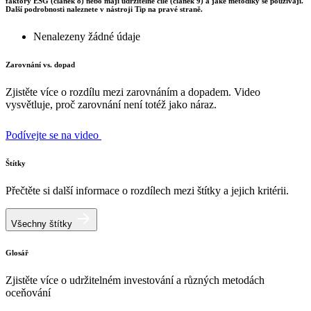
faktory ESG (článek 8) nebo mají udržitelné cíle (článek 9) a jaké metodiky se používají.
Další podrobnosti naleznete v nástroji Tip na pravé straně.
Nenalezeny žádné údaje
Zarovnání vs. dopad
Zjistěte více o rozdílu mezi zarovnáním a dopadem. Video
vysvětluje, proč zarovnání není totéž jako náraz.
Podívejte se na video
Štítky
Přečtěte si další informace o rozdílech mezi štítky a jejich kritérii.
Všechny štítky
Glosář
Zjistěte více o udržitelném investování a různých metodách
oceňování