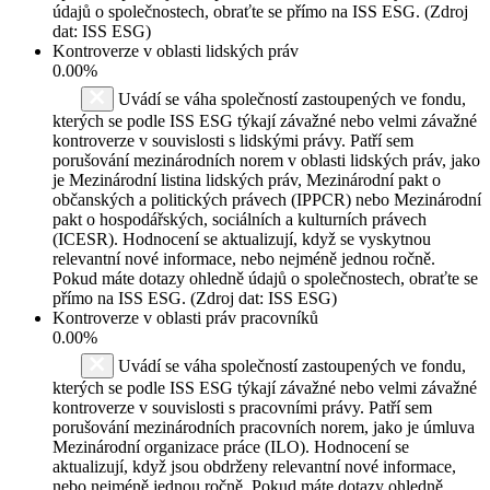
údajů o společnostech, obraťte se přímo na ISS ESG. (Zdroj
dat: ISS ESG)
Kontroverze v oblasti lidských práv
0.00%
Uvádí se váha společností zastoupených ve fondu,
kterých se podle ISS ESG týkají závažné nebo velmi závažné
kontroverze v souvislosti s lidskými právy. Patří sem
porušování mezinárodních norem v oblasti lidských práv, jako
je Mezinárodní listina lidských práv, Mezinárodní pakt o
občanských a politických právech (IPPCR) nebo Mezinárodní
pakt o hospodářských, sociálních a kulturních právech
(ICESR). Hodnocení se aktualizují, když se vyskytnou
relevantní nové informace, nebo nejméně jednou ročně.
Pokud máte dotazy ohledně údajů o společnostech, obraťte se
přímo na ISS ESG. (Zdroj dat: ISS ESG)
Kontroverze v oblasti práv pracovníků
0.00%
Uvádí se váha společností zastoupených ve fondu,
kterých se podle ISS ESG týkají závažné nebo velmi závažné
kontroverze v souvislosti s pracovními právy. Patří sem
porušování mezinárodních pracovních norem, jako je úmluva
Mezinárodní organizace práce (ILO). Hodnocení se
aktualizují, když jsou obdrženy relevantní nové informace,
nebo nejméně jednou ročně. Pokud máte dotazy ohledně