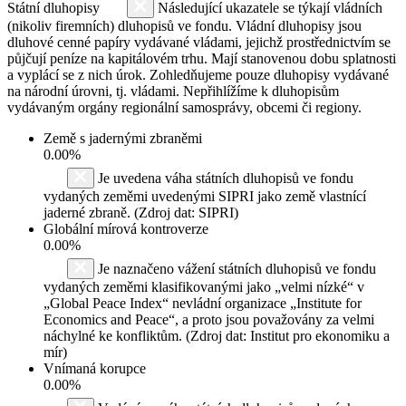
Státní dluhopisy
Následující ukazatele se týkají vládních
(nikoliv firemních) dluhopisů ve fondu. Vládní dluhopisy jsou
dluhové cenné papíry vydávané vládami, jejichž prostřednictvím se
půjčují peníze na kapitálovém trhu. Mají stanovenou dobu splatnosti
a vyplácí se z nich úrok. Zohledňujeme pouze dluhopisy vydávané
na národní úrovni, tj. vládami. Nepřihlížíme k dluhopisům
vydávaným orgány regionální samosprávy, obcemi či regiony.
Země s jadernými zbraněmi
0.00%
Je uvedena váha státních dluhopisů ve fondu
vydaných zeměmi uvedenými SIPRI jako země vlastnící
jaderné zbraně. (Zdroj dat: SIPRI)
Globální mírová kontroverze
0.00%
Je naznačeno vážení státních dluhopisů ve fondu
vydaných zeměmi klasifikovanými jako „velmi nízké“ v
„Global Peace Index“ nevládní organizace „Institute for
Economics and Peace“, a proto jsou považovány za velmi
náchylné ke konfliktům. (Zdroj dat: Institut pro ekonomiku a
mír)
Vnímaná korupce
0.00%