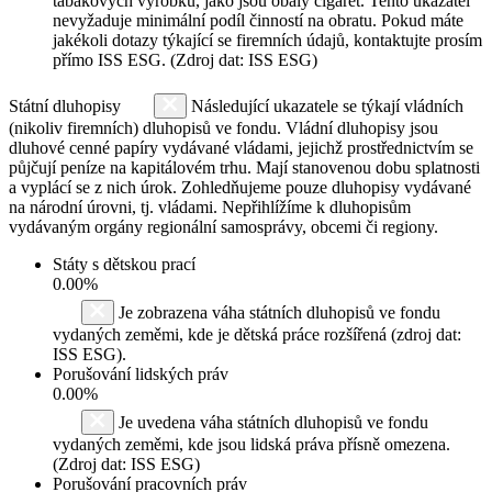
tabákových výrobků, jako jsou obaly cigaret. Tento ukazatel
nevyžaduje minimální podíl činností na obratu. Pokud máte
jakékoli dotazy týkající se firemních údajů, kontaktujte prosím
přímo ISS ESG. (Zdroj dat: ISS ESG)
Státní dluhopisy
Následující ukazatele se týkají vládních
(nikoliv firemních) dluhopisů ve fondu. Vládní dluhopisy jsou
dluhové cenné papíry vydávané vládami, jejichž prostřednictvím se
půjčují peníze na kapitálovém trhu. Mají stanovenou dobu splatnosti
a vyplácí se z nich úrok. Zohledňujeme pouze dluhopisy vydávané
na národní úrovni, tj. vládami. Nepřihlížíme k dluhopisům
vydávaným orgány regionální samosprávy, obcemi či regiony.
Státy s dětskou prací
0.00%
Je zobrazena váha státních dluhopisů ve fondu
vydaných zeměmi, kde je dětská práce rozšířená (zdroj dat:
ISS ESG).
Porušování lidských práv
0.00%
Je uvedena váha státních dluhopisů ve fondu
vydaných zeměmi, kde jsou lidská práva přísně omezena.
(Zdroj dat: ISS ESG)
Porušování pracovních práv