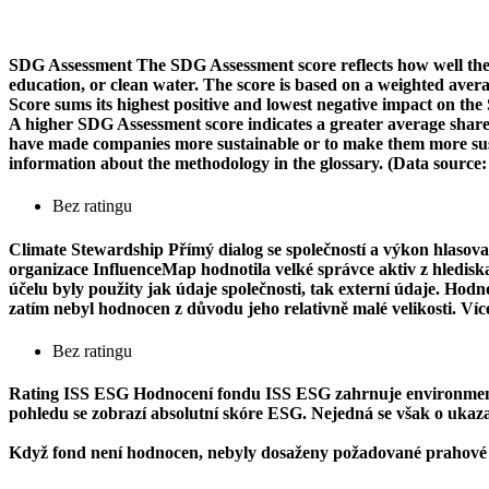
SDG Assessment
The SDG Assessment score reflects how well the
education, or clean water. The score is based on a weighted aver
Score sums its highest positive and lowest negative impact on th
A higher SDG Assessment score indicates a greater average share o
have made companies more sustainable or to make them more susta
information about the methodology in the glossary. (Data source
Bez ratingu
Climate Stewardship
Přímý dialog se společností a výkon hlasova
organizace InfluenceMap hodnotila velké správce aktiv z hlediska j
účelu byly použity jak údaje společnosti, tak externí údaje. Ho
zatím nebyl hodnocen z důvodu jeho relativně malé velikosti. Ví
Bez ratingu
Rating ISS ESG
Hodnocení fondu ISS ESG zahrnuje environmentál
pohledu se zobrazí absolutní skóre ESG. Nejedná se však o ukazate
Když fond není hodnocen, nebyly dosaženy požadované prahové 