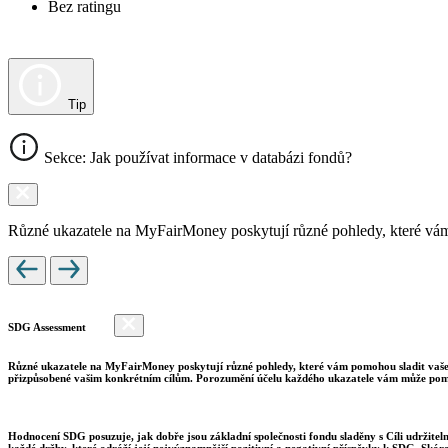
Bez ratingu
Tip
Sekce: Jak používat informace v databázi fondů?
Různé ukazatele na MyFairMoney poskytují různé pohledy, které vám pom
SDG Assessment
Různé ukazatele na MyFairMoney poskytují různé pohledy, které vám pomohou sladit vaše inv
přizpůsobené vašim konkrétním cílům. Porozumění účelu každého ukazatele vám může pomo
Hodnocení SDG posuzuje, jak dobře jsou základní společnosti fondu sladěny s Cíli udržite
každé držby, které odráží její nejvýznamnější pozitivní a negativní příspěvky k SDG. Skór