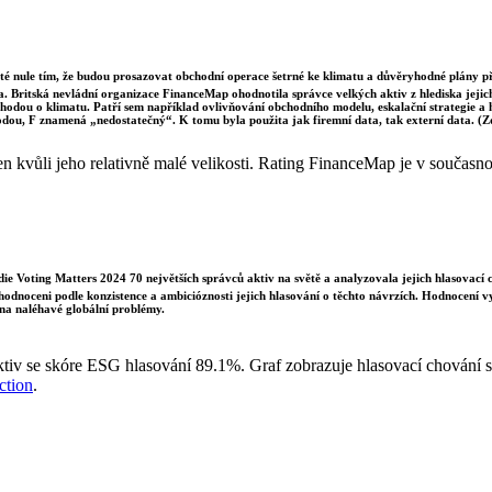
sté nule tím, že budou prosazovat obchodní operace šetrné ke klimatu a důvěryhodné plány p
a. Britská nevládní organizace FinanceMap ohodnotila správce velkých aktiv z hlediska jejich 
dohodou o klimatu. Patří sem například ovlivňování obchodního modelu, eskalační strategie a
odou, F znamená „nedostatečný“. K tomu byla použita jak firemní data, tak externí data. (
kvůli jeho relativně malé velikosti. Rating FinanceMap je v současnost
e Voting Matters 2024 70 největších správců aktiv na světě a analyzovala jejich hlasovací 
 hodnoceni podle konzistence a ambicióznosti jejich hlasování o těchto návrzích. Hodnocení 
na naléhavé globální problémy.
ktiv se skóre ESG hlasování 89.1%. Graf zobrazuje hlasovací chování 
ction
.