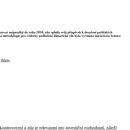
enzovat nejpozději do roku 2050, aby splnila svůj příspěvek k dosažení pařížských
á metodologie pro vědecky podložené klimatické cíle byla vyvinuta iniciativou Science
cílům.
ontroverzní a zda je relevantní pro investiční rozhodnutí, záleží