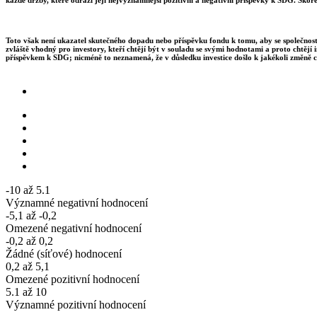
Toto však není ukazatel skutečného dopadu nebo příspěvku fondu k tomu, aby se společnosti
zvláště vhodný pro investory, kteří chtějí být v souladu se svými hodnotami a proto chtějí 
příspěvkem k SDG; nicméně to neznamená, že v důsledku investice došlo k jakékoli změně c
-10 až 5.1
Významné negativní hodnocení
-5,1 až -0,2
Omezené negativní hodnocení
-0,2 až 0,2
Žádné (síťové) hodnocení
0,2 až 5,1
Omezené pozitivní hodnocení
5.1 až 10
Významné pozitivní hodnocení