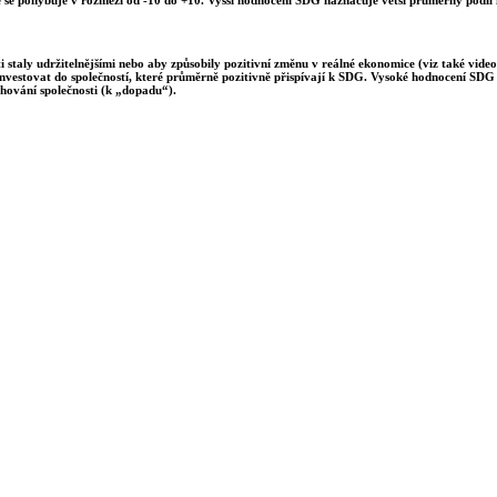
 staly udržitelnějšími nebo aby způsobily pozitivní změnu v reálné ekonomice (viz také video
investovat do společností, které průměrně pozitivně přispívají k SDG. Vysoké hodnocení SDG m
hování společnosti (k „dopadu“).