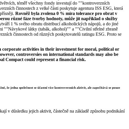
větvích, téměř všechny fondy investují do ""kontroverzních
verzních činnostech z velké části poskytuje agentura ISS ESG, která
přísněji.
Rovněž byla zvolena 0 % míra tolerance pro obrat v
erou různé fáze tvorby hodnoty, může jít například o služby
tváří 1 % svého obratu distribucí alkoholických nápojů, a do jiné
i ""Návykové látky (tabák, alkohol)"" a ""Civilní střelné zbraně
erzních činnostech od různých poskytovatelů ratingu ESG. Proto se
orporate activities in their investment for moral, political or
s. However, controversies on international standards may also be
bal Compact could represent a financial risk.
né, že jedna společnost se účastní více kontroverzních aktivit, ale započítává se pouze
ají v důsledku jejich aktivit, částečně na základě způsobu podnikání