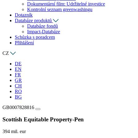
Dokumentární film: Udržitelné investice
Kontrolní seznam greenwashingu
Dotazník
Databáze produktů
Databáze fondů
Impact-Databáze
Schůzka s poradcem
Přihlášení
CZ
DE
EN
FR
GR
CH
RO
BG
GB0007828816
Scottish Equitable Property-Pen
394 mil. eur