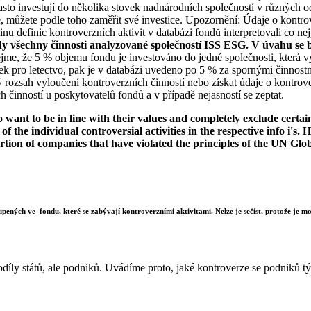
to investují do několika stovek nadnárodních společností v různých od
ké, můžete podle toho zaměřit své investice. Upozornění: Údaje o kontro
u definic kontroverzních aktivit v databázi fondů interpretovali co nej
dy všechny činnosti analyzované společností ISS ESG. V úvahu se b
jme, že 5 % objemu fondu je investováno do jedné společnosti, která vy
k pro letectvo, pak je v databázi uvedeno po 5 % za spornými činnostm
rozsah vyloučení kontroverzních činností nebo získat údaje o kontrov
 činností u poskytovatelů fondů a v případě nejasností se zeptat.
want to be in line with their values and completely exclude certain c
 of the individual controversial activities in the respective info i'
ortion of companies that have violated the principles of the UN Glo
upených ve fondu, které se zabývají kontroverzními aktivitami. Nelze je sečíst, protože je mož
díly států, ale podniků. Uvádíme proto, jaké kontroverze se podniků týk