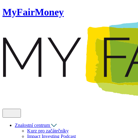
MyFairMoney
Znalostní centrum
Kurz pro začátečníky
Impact Investing Podcast