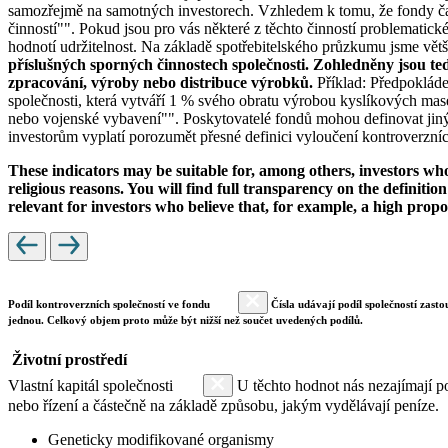
samozřejmě na samotných investorech. Vzhledem k tomu, že fondy čas
činností"". Pokud jsou pro vás některé z těchto činností problematic
hodnotí udržitelnost. Na základě spotřebitelského průzkumu jsme většin
příslušných sporných činnostech společnosti. Zohledněny jsou te
zpracování, výroby nebo distribuce výrobků.
Příklad: Předpokláde
společnosti, která vytváří 1 % svého obratu výrobou kyslíkových mase
nebo vojenské vybavení"". Poskytovatelé fondů mohou definovat jiný 
investorům vyplatí porozumět přesné definici vyloučení kontroverzních
These indicators may be suitable for, among others, investors who 
religious reasons. You will find full transparency on the definition
relevant for investors who believe that, for example, a high prop
Podíl kontroverzních společností ve fondu
Čísla udávají podíl společností zasto
jednou. Celkový objem proto může být nižší než součet uvedených podílů.
Životní prostředí
Vlastní kapitál společnosti
U těchto hodnot nás nezajímají po
nebo řízení a částečně na základě způsobu, jakým vydělávají peníze.
Geneticky modifikované organismy