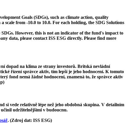
velopment Goals (SDGs), such as climate action, quality
 a scale from -10.0 to 10.0. For each holding, the SDG Solutions
 SDGs. However, this is not an indicator of the fund's impact to
ny data, please contact ISS ESG directly. Please find more
ivní dopad na klima ze strany investorů. Britská nevládní
tické řízení správce aktiv, tím lepší je jeho hodnocení. K tomuto
ěkterý fond nemá žádné hodnocení, znamená to, že správce aktiv
ap)
d si vede relativně lépe než jeho obdobná skupina. V detailním
 učinil udržitelnějšími v budoucnu.
osář
. (Zdroj dat: ISS ESG)