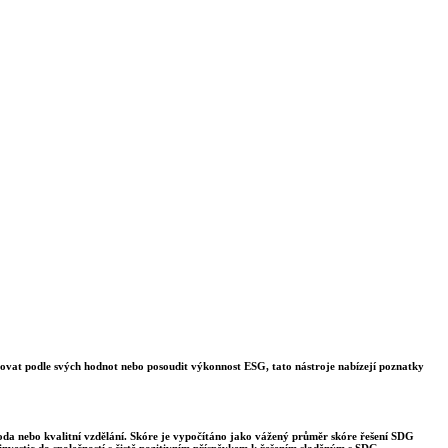
stovat podle svých hodnot nebo posoudit výkonnost ESG, tato nástroje nabízejí poznatky
voda nebo kvalitní vzdělání. Skóre je vypočítáno jako vážený průměr skóre řešení SDG
nvestic do společností s čistě pozitivním příspěvkem k řešením sladěným s SDG.