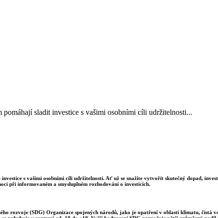
áhají sladit investice s vašimi osobními cíli udržitelnosti...
estice s vašimi osobními cíli udržitelnosti. Ať už se snažíte vytvořit skutečný dopad, inve
ci při informovaném a smysluplném rozhodování o investicích.
lného rozvoje (SDG) Organizace spojených národů, jako je opatření v oblasti klimatu, čistá 
e se pohybuje v rozmezí od -10 do +10. Vyšší hodnocení SDG naznačuje větší průměrný podíl i