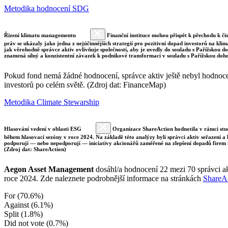
Metodika hodnocení SDG
Řízení klimatu managementu
Finanční instituce mohou přispět k přechodu k či
práv se ukázaly jako jedna z nejúčinnějších strategií pro pozitivní dopad investorů na klim
jak věrohodně správce aktiv ovlivňuje společnosti, aby je uvedly do souladu s Pařížskou 
znamená silný a konzistentní závazek k podnikové transformaci v souladu s Pařížskou doh
Pokud fond nemá žádné hodnocení, správce aktiv ještě nebyl hodnocen 
investorů po celém světě. (Zdroj dat: FinanceMap)
Metodika Climate Stewarship
Hlasování vedení v oblasti ESG
Organizace ShareAction hodnotila v rámci studi
během hlasovací sezóny v roce 2024. Na základě této analýzy byli správci aktiv seřazeni a
podporují — nebo nepodporují — iniciativy akcionářů zaměřené na zlepšení dopadů firem 
(Zdroj dat: ShareAction)
Aegon Asset Management
dosáhl/a hodnocení 22 mezi 70 správci a
roce 2024. Zde naleznete podrobnější informace na stránkách
ShareA
For (70.6%)
Against (6.1%)
Split (1.8%)
Did not vote (0.7%)