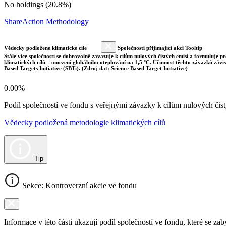
No holdings (20.8%)
ShareAction Methodology
Vědecky podložené klimatické cíle
Společnosti přijímající akci Tooltip
Stále více společností se dobrovolně zavazuje k cílům nulových čistých emisí a formuluje pr
klimatických cílů – omezení globálního oteplování na 1,5 °C. Účinnost těchto závazků závi
Based Targets Initiative (SBTi). (Zdroj dat: Science Based Target Initiative)
0.00%
Podíl společností ve fondu s veřejnými závazky k cílům nulových č
Vědecky podložená metodologie klimatických cílů
Tip
Sekce: Kontroverzní akcie ve fondu
Informace v této části ukazují podíl společností ve fondu, které se za