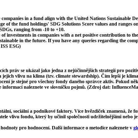
 companies in a fund align with the United Nations Sustainable De
age of the fund holdings' SDG Solutions Score values and ranges on
e SDGs, ranging from -10 to +10.
f investments in companies with a net positive contribution to the
inable in the future. If you have any queries regarding the compa
: ISS ESG)
cích práv se ukázal jako jedna z nejúčinnějších strategií pro pozit
ejich vlivu na klima (tzv. climate stewardship). Čím lepší je klima
dnocení je stejné pro všechny fondy daného správce aktiv. Pokud n
ce informací naleznete ve slovníčku pojmů. (Zdroj dat: InfluenceM
ní, sociální a podnikové faktory. Více hvězdiček znamená, že fon
le vlivu fondu, který by učinil společnosti udržitelnějšími nebo je
hodnoty pro hodnocení. Další informace o metodice naleznete v
gl