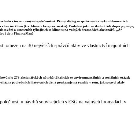
řechodu s investovanými společnostmi. Přímý dialog se společností a výkon hlasovacích
vlivu na klima (tzv. klimatické správcovství). Podobně jako ve školní třídě dopis popisuje,
 hlasování o usneseních týkajících se klimatu na valných hromadách akcionářů. „A“
Zdroj dat: FinanceMap)
i omezen na 30 největších správců aktiv ve vlastnictví majoritních
chování u 279 akcionářských návrhů týkajících se environmentálních a sociálních otázek
vychází z podrobných hlasovacích dat a poukazuje na rozdíly v tom, jak správci aktiv
společnosti u návrhů souvisejících s ESG na valných hromadách v