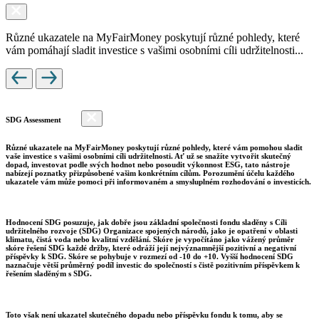
Různé ukazatele na MyFairMoney poskytují různé pohledy, které
vám pomáhají sladit investice s vašimi osobními cíli udržitelnosti...
SDG Assessment
Různé ukazatele na MyFairMoney poskytují různé pohledy, které vám pomohou sladit
vaše investice s vašimi osobními cíli udržitelnosti. Ať už se snažíte vytvořit skutečný
dopad, investovat podle svých hodnot nebo posoudit výkonnost ESG, tato nástroje
nabízejí poznatky přizpůsobené vašim konkrétním cílům. Porozumění účelu každého
ukazatele vám může pomoci při informovaném a smysluplném rozhodování o investicích.
Hodnocení SDG posuzuje, jak dobře jsou základní společnosti fondu sladěny s Cíli
udržitelného rozvoje (SDG) Organizace spojených národů, jako je opatření v oblasti
klimatu, čistá voda nebo kvalitní vzdělání. Skóre je vypočítáno jako vážený průměr
skóre řešení SDG každé držby, které odráží její nejvýznamnější pozitivní a negativní
příspěvky k SDG. Skóre se pohybuje v rozmezí od -10 do +10. Vyšší hodnocení SDG
naznačuje větší průměrný podíl investic do společností s čistě pozitivním příspěvkem k
řešením sladěným s SDG.
Toto však není ukazatel skutečného dopadu nebo příspěvku fondu k tomu, aby se