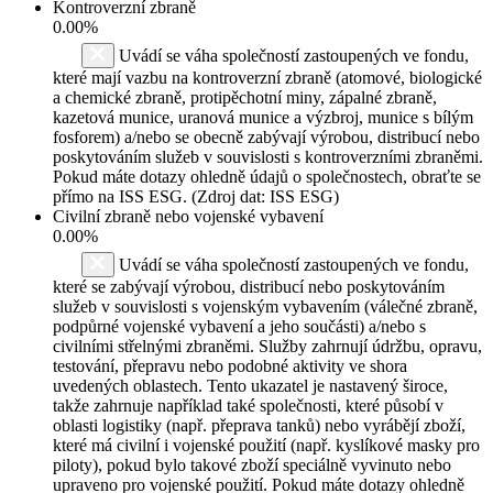
Kontroverzní zbraně
0.00%
Uvádí se váha společností zastoupených ve fondu,
které mají vazbu na kontroverzní zbraně (atomové, biologické
a chemické zbraně, protipěchotní miny, zápalné zbraně,
kazetová munice, uranová munice a výzbroj, munice s bílým
fosforem) a/nebo se obecně zabývají výrobou, distribucí nebo
poskytováním služeb v souvislosti s kontroverzními zbraněmi.
Pokud máte dotazy ohledně údajů o společnostech, obraťte se
přímo na ISS ESG. (Zdroj dat: ISS ESG)
Civilní zbraně nebo vojenské vybavení
0.00%
Uvádí se váha společností zastoupených ve fondu,
které se zabývají výrobou, distribucí nebo poskytováním
služeb v souvislosti s vojenským vybavením (válečné zbraně,
podpůrné vojenské vybavení a jeho součásti) a/nebo s
civilními střelnými zbraněmi. Služby zahrnují údržbu, opravu,
testování, přepravu nebo podobné aktivity ve shora
uvedených oblastech. Tento ukazatel je nastavený široce,
takže zahrnuje například také společnosti, které působí v
oblasti logistiky (např. přeprava tanků) nebo vyrábějí zboží,
které má civilní i vojenské použití (např. kyslíkové masky pro
piloty), pokud bylo takové zboží speciálně vyvinuto nebo
upraveno pro vojenské použití. Pokud máte dotazy ohledně