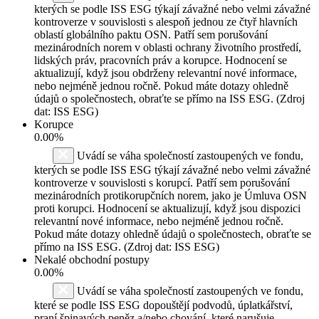
kterých se podle ISS ESG týkají závažné nebo velmi závažné
kontroverze v souvislosti s alespoň jednou ze čtyř hlavních
oblastí globálního paktu OSN. Patří sem porušování
mezinárodních norem v oblasti ochrany životního prostředí,
lidských práv, pracovních práv a korupce. Hodnocení se
aktualizují, když jsou obdrženy relevantní nové informace,
nebo nejméně jednou ročně. Pokud máte dotazy ohledně
údajů o společnostech, obraťte se přímo na ISS ESG. (Zdroj
dat: ISS ESG)
Korupce
0.00%
Uvádí se váha společností zastoupených ve fondu,
kterých se podle ISS ESG týkají závažné nebo velmi závažné
kontroverze v souvislosti s korupcí. Patří sem porušování
mezinárodních protikorupčních norem, jako je Úmluva OSN
proti korupci. Hodnocení se aktualizují, když jsou dispozici
relevantní nové informace, nebo nejméně jednou ročně.
Pokud máte dotazy ohledně údajů o společnostech, obraťte se
přímo na ISS ESG. (Zdroj dat: ISS ESG)
Nekalé obchodní postupy
0.00%
Uvádí se váha společností zastoupených ve fondu,
které se podle ISS ESG dopouštějí podvodů, úplatkářství,
praní špinavých peněz a/nebo chování, které narušuje