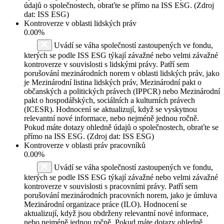
údajů o společnostech, obraťte se přímo na ISS ESG. (Zdroj
dat: ISS ESG)
Kontroverze v oblasti lidských práv
0.00%
Uvádí se váha společností zastoupených ve fondu,
kterých se podle ISS ESG týkají závažné nebo velmi závažné
kontroverze v souvislosti s lidskými právy. Patří sem
porušování mezinárodních norem v oblasti lidských práv, jako
je Mezinárodní listina lidských práv, Mezinárodní pakt o
občanských a politických právech (IPPCR) nebo Mezinárodní
pakt o hospodářských, sociálních a kulturních právech
(ICESR). Hodnocení se aktualizují, když se vyskytnou
relevantní nové informace, nebo nejméně jednou ročně.
Pokud máte dotazy ohledně údajů o společnostech, obraťte se
přímo na ISS ESG. (Zdroj dat: ISS ESG)
Kontroverze v oblasti práv pracovníků
0.00%
Uvádí se váha společností zastoupených ve fondu,
kterých se podle ISS ESG týkají závažné nebo velmi závažné
kontroverze v souvislosti s pracovními právy. Patří sem
porušování mezinárodních pracovních norem, jako je úmluva
Mezinárodní organizace práce (ILO). Hodnocení se
aktualizují, když jsou obdrženy relevantní nové informace,
nebo nejméně jednou ročně. Pokud máte dotazy ohledně