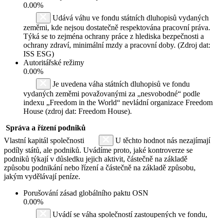
0.00%
Udává váhu ve fondu státních dluhopisů vydaných
zeměmi, kde nejsou dostatečně respektována pracovní práva.
Týká se to zejména ochrany práce z hlediska bezpečnosti a
ochrany zdraví, minimální mzdy a pracovní doby. (Zdroj dat:
ISS ESG)
Autoritářské režimy
0.00%
Je uvedena váha státních dluhopisů ve fondu
vydaných zeměmi považovanými za „nesvobodné“ podle
indexu „Freedom in the World“ nevládní organizace Freedom
House (zdroj dat: Freedom House).
Správa a řízení podniků
Vlastní kapitál společnosti
U těchto hodnot nás nezajímají
podíly států, ale podniků. Uvádíme proto, jaké kontroverze se
podniků týkají v důsledku jejich aktivit, částečně na základě
způsobu podnikání nebo řízení a částečně na základě způsobu,
jakým vydělávají peníze.
Porušování zásad globálního paktu OSN
0.00%
Uvádí se váha společností zastoupených ve fondu,