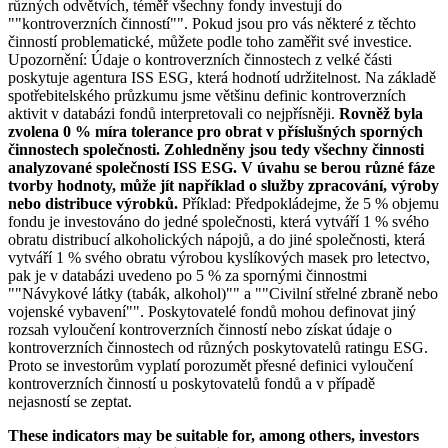
různých odvětvích, téměř všechny fondy investují do
""kontroverzních činností"". Pokud jsou pro vás některé z těchto
činností problematické, můžete podle toho zaměřit své investice.
Upozornění: Údaje o kontroverzních činnostech z velké části
poskytuje agentura ISS ESG, která hodnotí udržitelnost. Na základě
spotřebitelského průzkumu jsme většinu definic kontroverzních
aktivit v databázi fondů interpretovali co nejpřísněji.
Rovněž byla
zvolena 0 % míra tolerance pro obrat v příslušných sporných
činnostech společnosti. Zohledněny jsou tedy všechny činnosti
analyzované společností ISS ESG. V úvahu se berou různé fáze
tvorby hodnoty, může jít například o služby zpracování, výroby
nebo distribuce výrobků.
Příklad: Předpokládejme, že 5 % objemu
fondu je investováno do jedné společnosti, která vytváří 1 % svého
obratu distribucí alkoholických nápojů, a do jiné společnosti, která
vytváří 1 % svého obratu výrobou kyslíkových masek pro letectvo,
pak je v databázi uvedeno po 5 % za spornými činnostmi
""Návykové látky (tabák, alkohol)"" a ""Civilní střelné zbraně nebo
vojenské vybavení"". Poskytovatelé fondů mohou definovat jiný
rozsah vyloučení kontroverzních činností nebo získat údaje o
kontroverzních činnostech od různých poskytovatelů ratingu ESG.
Proto se investorům vyplatí porozumět přesné definici vyloučení
kontroverzních činností u poskytovatelů fondů a v případě
nejasností se zeptat.
These indicators may be suitable for, among others, investors