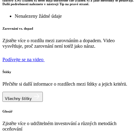
faktory ESG (článek 8) nebo mají udržitelné cíle (článek 9) a jaké metodiky se používají.
Další podrobnosti naleznete v nástroji Tip na pravé straně.
Nenalezeny žádné údaje
Zarovnání vs. dopad
Zjistěte více o rozdílu mezi zarovnáním a dopadem. Video
vysvětluje, proč zarovnání není totéž jako náraz.
Podívejte se na video
Štítky
Přečtěte si další informace o rozdílech mezi štítky a jejich kritérii.
Všechny štítky
Glosář
Zjistěte více o udržitelném investování a různých metodách
oceňování