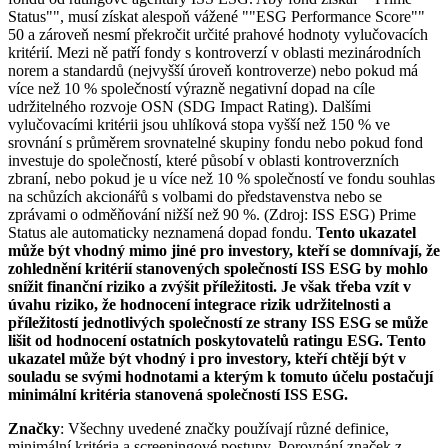
Status"", musí získat alespoň vážené ""ESG Performance Score""
50 a zároveň nesmí překročit určité prahové hodnoty vylučovacích
kritérií. Mezi ně patří fondy s kontroverzí v oblasti mezinárodních
norem a standardů (nejvyšší úroveň kontroverze) nebo pokud má
více než 10 % společností výrazně negativní dopad na cíle
udržitelného rozvoje OSN (SDG Impact Rating). Dalšími
vylučovacími kritérii jsou uhlíková stopa vyšší než 150 % ve
srovnání s průměrem srovnatelné skupiny fondu nebo pokud fond
investuje do společností, které působí v oblasti kontroverzních
zbraní, nebo pokud je u více než 10 % společností ve fondu souhlas
na schůzích akcionářů s volbami do představenstva nebo se
zprávami o odměňování nižší než 90 %. (Zdroj: ISS ESG) Prime
Status ale automaticky neznamená dopad fondu.
Tento ukazatel
může být vhodný mimo jiné pro investory, kteří se domnívají, že
zohlednění kritérií stanovených společností ISS ESG by mohlo
snížit finanční riziko a zvýšit příležitosti. Je však třeba vzít v
úvahu riziko, že hodnocení integrace rizik udržitelnosti a
příležitostí jednotlivých společností ze strany ISS ESG se může
lišit od hodnocení ostatních poskytovatelů ratingu ESG. Tento
ukazatel může být vhodný i pro investory, kteří chtějí být v
souladu se svými hodnotami a kterým k tomuto účelu postačují
minimální kritéria stanovená společností ISS ESG.
Značky
: Všechny uvedené značky používají různé definice,
minimální kritéria a screeningové postupy. Porovnání značek z