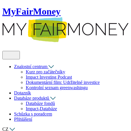
MyFairMoney
Znalostní centrum
Kurz pro začátečníky
Impact Investing Podcast
Dokumentární film: Udržitelné investice
Kontrolní seznam greenwashingu
Dotazník
Databáze produktů
Databáze fondů
Impact-Databáze
Schůzka s poradcem
Přihlášení
CZ