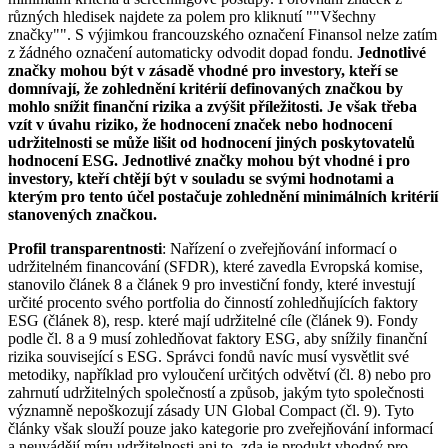
různých hledisek najdete za polem pro kliknutí ""Všechny
značky"". S výjimkou francouzského označení Finansol nelze zatím
z žádného označení automaticky odvodit dopad fondu.
Jednotlivé
značky mohou být v zásadě vhodné pro investory, kteří se
domnívají, že zohlednění kritérií definovaných značkou by
mohlo snížit finanční rizika a zvýšit příležitosti. Je však třeba
vzít v úvahu riziko, že hodnocení značek nebo hodnocení
udržitelnosti se může lišit od hodnocení jiných poskytovatelů
hodnocení ESG. Jednotlivé značky mohou být vhodné i pro
investory, kteří chtějí být v souladu se svými hodnotami a
kterým pro tento účel postačuje zohlednění minimálních kritérií
stanovených značkou.
Profil transparentnosti
: Nařízení o zveřejňování informací o
udržitelném financování (SFDR), které zavedla Evropská komise,
stanovilo článek 8 a článek 9 pro investiční fondy, které investují
určité procento svého portfolia do činností zohledňujících faktory
ESG (článek 8), resp. které mají udržitelné cíle (článek 9). Fondy
podle čl. 8 a 9 musí zohledňovat faktory ESG, aby snížily finanční
rizika související s ESG. Správci fondů navíc musí vysvětlit své
metodiky, například pro vyloučení určitých odvětví (čl. 8) nebo pro
zahrnutí udržitelných společností a způsob, jakým tyto společnosti
významně nepoškozují zásady UN Global Compact (čl. 9). Tyto
články však slouží pouze jako kategorie pro zveřejňování informací
a neuvádějí míru udržitelnosti ani to, zda je produkt vhodný pro