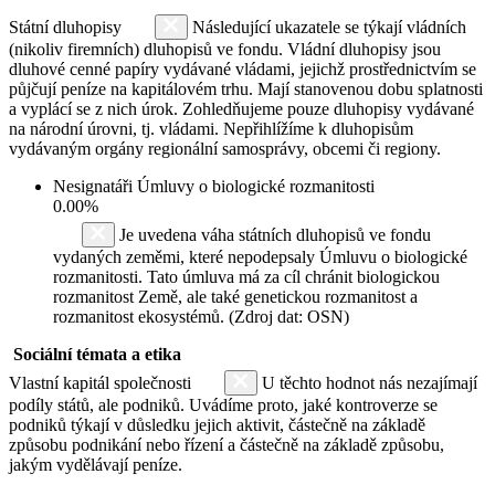
Státní dluhopisy
Následující ukazatele se týkají vládních
(nikoliv firemních) dluhopisů ve fondu. Vládní dluhopisy jsou
dluhové cenné papíry vydávané vládami, jejichž prostřednictvím se
půjčují peníze na kapitálovém trhu. Mají stanovenou dobu splatnosti
a vyplácí se z nich úrok. Zohledňujeme pouze dluhopisy vydávané
na národní úrovni, tj. vládami. Nepřihlížíme k dluhopisům
vydávaným orgány regionální samosprávy, obcemi či regiony.
Nesignatáři Úmluvy o biologické rozmanitosti
0.00%
Je uvedena váha státních dluhopisů ve fondu
vydaných zeměmi, které nepodepsaly Úmluvu o biologické
rozmanitosti. Tato úmluva má za cíl chránit biologickou
rozmanitost Země, ale také genetickou rozmanitost a
rozmanitost ekosystémů. (Zdroj dat: OSN)
Sociální témata a etika
Vlastní kapitál společnosti
U těchto hodnot nás nezajímají
podíly států, ale podniků. Uvádíme proto, jaké kontroverze se
podniků týkají v důsledku jejich aktivit, částečně na základě
způsobu podnikání nebo řízení a částečně na základě způsobu,
jakým vydělávají peníze.