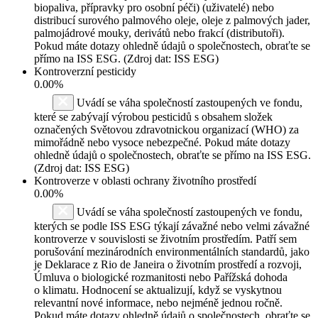
biopaliva, přípravky pro osobní péči) (uživatelé) nebo
distribucí surového palmového oleje, oleje z palmových jader,
palmojádrové mouky, derivátů nebo frakcí (distributoři).
Pokud máte dotazy ohledně údajů o společnostech, obraťte se
přímo na ISS ESG. (Zdroj dat: ISS ESG)
Kontroverzní pesticidy
0.00%
Uvádí se váha společností zastoupených ve fondu,
které se zabývají výrobou pesticidů s obsahem složek
označených Světovou zdravotnickou organizací (WHO) za
mimořádně nebo vysoce nebezpečné. Pokud máte dotazy
ohledně údajů o společnostech, obraťte se přímo na ISS ESG.
(Zdroj dat: ISS ESG)
Kontroverze v oblasti ochrany životního prostředí
0.00%
Uvádí se váha společností zastoupených ve fondu,
kterých se podle ISS ESG týkají závažné nebo velmi závažné
kontroverze v souvislosti se životním prostředím. Patří sem
porušování mezinárodních environmentálních standardů, jako
je Deklarace z Rio de Janeira o životním prostředí a rozvoji,
Úmluva o biologické rozmanitosti nebo Pařížská dohoda
o klimatu. Hodnocení se aktualizují, když se vyskytnou
relevantní nové informace, nebo nejméně jednou ročně.
Pokud máte dotazy ohledně údajů o společnostech, obraťte se