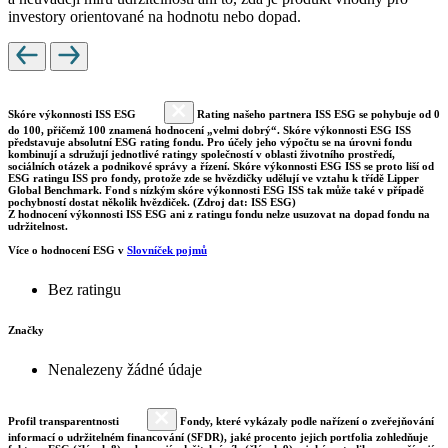
investory orientované na hodnotu nebo dopad.
Skóre výkonnosti ISS ESG
Rating našeho partnera ISS ESG se pohybuje od 0
do 100, přičemž 100 znamená hodnocení „velmi dobrý“. Skóre výkonnosti ESG ISS
představuje absolutní ESG rating fondu. Pro účely jeho výpočtu se na úrovni fondu
kombinují a sdružují jednotlivé ratingy společností v oblasti životního prostředí,
sociálních otázek a podnikové správy a řízení. Skóre výkonnosti ESG ISS se proto liší od
ESG ratingu ISS pro fondy, protože zde se hvězdičky udělují ve vztahu k třídě Lipper
Global Benchmark. Fond s nízkým skóre výkonnosti ESG ISS tak může také v případě
pochybností dostat několik hvězdiček. (Zdroj dat: ISS ESG)
Z hodnocení výkonnosti ISS ESG ani z ratingu fondu nelze usuzovat na dopad fondu na
udržitelnost.
Více o hodnocení ESG v
Slovníček pojmů
Bez ratingu
Značky
Nenalezeny žádné údaje
Profil transparentnosti
Fondy, které vykázaly podle nařízení o zveřejňování
informací o udržitelném financování (SFDR), jaké procento jejich portfolia zohledňuje