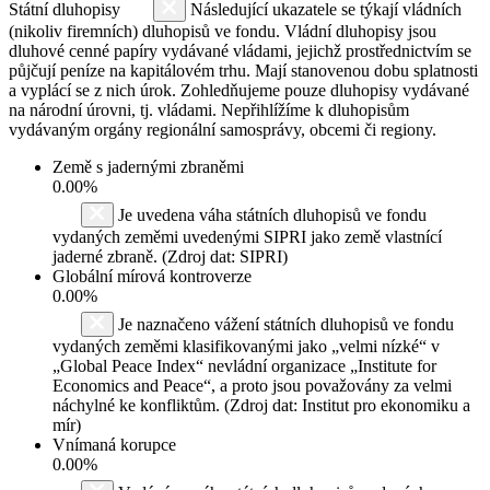
Státní dluhopisy
Následující ukazatele se týkají vládních
(nikoliv firemních) dluhopisů ve fondu. Vládní dluhopisy jsou
dluhové cenné papíry vydávané vládami, jejichž prostřednictvím se
půjčují peníze na kapitálovém trhu. Mají stanovenou dobu splatnosti
a vyplácí se z nich úrok. Zohledňujeme pouze dluhopisy vydávané
na národní úrovni, tj. vládami. Nepřihlížíme k dluhopisům
vydávaným orgány regionální samosprávy, obcemi či regiony.
Země s jadernými zbraněmi
0.00%
Je uvedena váha státních dluhopisů ve fondu
vydaných zeměmi uvedenými SIPRI jako země vlastnící
jaderné zbraně. (Zdroj dat: SIPRI)
Globální mírová kontroverze
0.00%
Je naznačeno vážení státních dluhopisů ve fondu
vydaných zeměmi klasifikovanými jako „velmi nízké“ v
„Global Peace Index“ nevládní organizace „Institute for
Economics and Peace“, a proto jsou považovány za velmi
náchylné ke konfliktům. (Zdroj dat: Institut pro ekonomiku a
mír)
Vnímaná korupce
0.00%