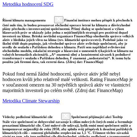
Metodika hodnocení SDG
Řízení klimatu managementu
Finanční instituce mohou přispět k přechodu k
čisté nule tím, že budou prosazovat obchodní operace šetrné ke klimatu a důvěryhodné
plány přechodu s investovanými společnostmi. Přímý dialog se společností a výkon
hlasovacích práv se ukázaly jako jedna z nejúčinnějších strategií pro pozitivní dopad
investorů na klima. Britská nevládní organizace FinanceMap ohodnotila správce velkých
aktiv z hlediska jejich vlivu na klima (tzv. klimatické správcovství). Podobně jako ve
školní třídě dopis popisuje, jak věrohodně správce aktiv ovlivňuje společnosti, aby je
uvedly do souladu s Pařížskou dohodou o klimatu. Patří sem například ovlivňování
obchodního modelu, eskalační strategie a hlasování o usneseních týkajících se klimatu na
valných hromadách akcionářů. „A“ znamená silný a konzistentní závazek k podnikové
transformaci v souladu s Pařížskou dohodou, F znamená „nedostatečný“. K tomu byla
použita jak firemní data, tak externí data. (Zdroj dat: FinanceMap)
Pokud fond nemá žádné hodnocení, správce aktiv ještě nebyl
hodnocen kvůli jeho relativně malé velikosti. Rating FinanceMap je
v současnosti omezen na 30 největších správců aktiv ve vlastnictví
majoritních investorů po celém světě. (Zdroj dat: FinanceMap)
Metodika Climate Stewarship
Vědecky podložené klimatické cíle
Společnosti přijímající akci Tooltip
Stále více společností se dobrovolně zavazuje k cílům nulových čistých emisí a formuluje
prozatímní klimatické cíle. Čisté nulové cíle udávají, kolik emisí musí společnost snížit a
kompenzovat nejpozději do roku 2050, aby splnila svůj příspěvek k dosažení pařížských
klimatických cílů – omezení globálního oteplování na 1,5 °C. Účinnost těchto závazků
závisí na tom, zda jsou průběžné cíle důvěryhodné, vědecky podložené a transparentní.