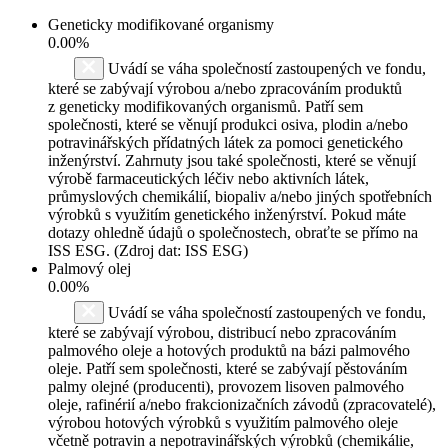
Geneticky modifikované organismy
0.00%
Uvádí se váha společností zastoupených ve fondu,
které se zabývají výrobou a/nebo zpracováním produktů
z geneticky modifikovaných organismů. Patří sem
společnosti, které se věnují produkci osiva, plodin a/nebo
potravinářských přídatných látek za pomoci genetického
inženýrství. Zahrnuty jsou také společnosti, které se věnují
výrobě farmaceutických léčiv nebo aktivních látek,
průmyslových chemikálií, biopaliv a/nebo jiných spotřebních
výrobků s využitím genetického inženýrství. Pokud máte
dotazy ohledně údajů o společnostech, obraťte se přímo na
ISS ESG. (Zdroj dat: ISS ESG)
Palmový olej
0.00%
Uvádí se váha společností zastoupených ve fondu,
které se zabývají výrobou, distribucí nebo zpracováním
palmového oleje a hotových produktů na bázi palmového
oleje. Patří sem společnosti, které se zabývají pěstováním
palmy olejné (producenti), provozem lisoven palmového
oleje, rafinérií a/nebo frakcionizačních závodů (zpracovatelé),
výrobou hotových výrobků s využitím palmového oleje
včetně potravin a nepotravinářských výrobků (chemikálie,