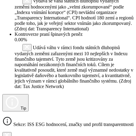
Vydává se váha státních dluhopisů vydaných
zeměmi hodnocenými jako „velmi zkorumpované“ podle
„Indexu vnímání korupce“ (CPI) nevládní organizace
„Transparency International“. CPI hodnotí 180 zemí a regionů
podle toho, jak je veřejný sektor vnímán jako zkorumpovaný.
(Zdroj dat: Transparency International)
Kontroverze praní špinavých peněz
0.00%
Udává váhu v rámci fondu státních dluhopisů
vydaných zeměmi zařazenými mezi 10 nejlepších v Indexu
finančního tajemství. Tyto země jsou kritizovány za
napomáhání nezákonných finančních toků. Cílem je
kvalitativně posoudit, které země mají významné nedostatky v
legislativě daňového a bankovního tajemství, a kvantitativně,
jejich význam v rámci globálního finančního systému. (Zdroj
dat: Tax Justice Network)
Tip
Sekce: ISS ESG hodnocení, značky und profil transparentnosti