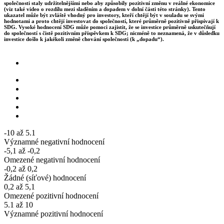
společnosti staly udržitelnějšími nebo aby způsobily pozitivní změnu v reálné ekonomice
(viz také video o rozdílu mezi sladěním a dopadem v dolní části této stránky). Tento
ukazatel může být zvláště vhodný pro investory, kteří chtějí být v souladu se svými
hodnotami a proto chtějí investovat do společností, které průměrně pozitivně přispívají k
SDG. Vysoké hodnocení SDG může pomoci zajistit, že se investice průměrně uskutečňují
do společností s čistě pozitivním příspěvkem k SDG; nicméně to neznamená, že v důsledku
investice došlo k jakékoli změně chování společnosti (k „dopadu“).
-10 až 5.1
Významné negativní hodnocení
-5,1 až -0,2
Omezené negativní hodnocení
-0,2 až 0,2
Žádné (síťové) hodnocení
0,2 až 5,1
Omezené pozitivní hodnocení
5.1 až 10
Významné pozitivní hodnocení