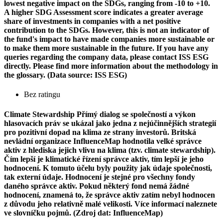
lowest negative impact on the SDGs, ranging from -10 to +10.
A higher SDG Assessment score indicates a greater average
share of investments in companies with a net positive
contribution to the SDGs. However, this is not an indicator of
the fund's impact to have made companies more sustainable or
to make them more sustainable in the future. If you have any
queries regarding the company data, please contact ISS ESG
directly. Please find more information about the methodology in
the glossary. (Data source: ISS ESG)
Bez ratingu
Climate Stewardship
Přímý dialog se společností a výkon
hlasovacích práv se ukázal jako jedna z nejúčinnějších strategií
pro pozitivní dopad na klima ze strany investorů. Britská
nevládní organizace InfluenceMap hodnotila velké správce
aktiv z hlediska jejich vlivu na klima (tzv. climate stewardship).
Čím lepší je klimatické řízení správce aktiv, tím lepší je jeho
hodnocení. K tomuto účelu byly použity jak údaje společnosti,
tak externí údaje. Hodnocení je stejné pro všechny fondy
daného správce aktiv. Pokud některý fond nemá žádné
hodnocení, znamená to, že správce aktiv zatím nebyl hodnocen
z důvodu jeho relativně malé velikosti. Více informací naleznete
ve slovníčku pojmů. (Zdroj dat: InfluenceMap)