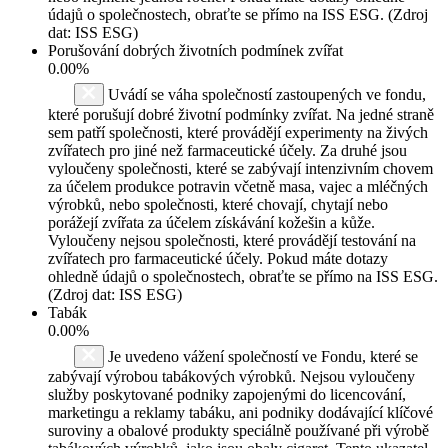
údajů o společnostech, obraťte se přímo na ISS ESG. (Zdroj
dat: ISS ESG)
Porušování dobrých životních podmínek zvířat
0.00%
Uvádí se váha společností zastoupených ve fondu,
které porušují dobré životní podmínky zvířat. Na jedné straně
sem patří společnosti, které provádějí experimenty na živých
zvířatech pro jiné než farmaceutické účely. Za druhé jsou
vyloučeny společnosti, které se zabývají intenzivním chovem
za účelem produkce potravin včetně masa, vajec a mléčných
výrobků, nebo společnosti, které chovají, chytají nebo
porážejí zvířata za účelem získávání kožešin a kůže.
Vyloučeny nejsou společnosti, které provádějí testování na
zvířatech pro farmaceutické účely. Pokud máte dotazy
ohledně údajů o společnostech, obraťte se přímo na ISS ESG.
(Zdroj dat: ISS ESG)
Tabák
0.00%
Je uvedeno vážení společností ve Fondu, které se
zabývají výrobou tabákových výrobků. Nejsou vyloučeny
služby poskytované podniky zapojenými do licencování,
marketingu a reklamy tabáku, ani podniky dodávající klíčové
suroviny a obalové produkty speciálně používané při výrobě