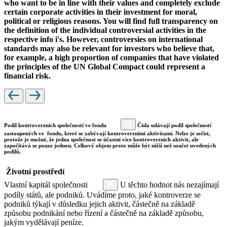
who want to be in line with their values and completely exclude
certain corporate activities in their investment for moral,
political or religious reasons. You will find full transparency on
the definition of the individual controversial activities in the
respective info i's. However, controversies on international
standards may also be relevant for investors who believe that,
for example, a high proportion of companies that have violated
the principles of the UN Global Compact could represent a
financial risk.
Podíl kontroverzních společností ve fondu
Čísla udávají podíl společností
zastoupených ve fondu, které se zabývají kontroverzními aktivitami. Nelze je sečíst,
protože je možné, že jedna společnost se účastní více kontroverzních aktivit, ale
započítává se pouze jednou. Celkový objem proto může být nižší než součet uvedených
podílů.
Životní prostředí
Vlastní kapitál společnosti
U těchto hodnot nás nezajímají
podíly států, ale podniků. Uvádíme proto, jaké kontroverze se
podniků týkají v důsledku jejich aktivit, částečně na základě
způsobu podnikání nebo řízení a částečně na základě způsobu,
jakým vydělávají peníze.