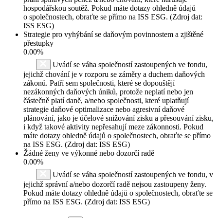
hospodářskou soutěž. Pokud máte dotazy ohledně údajů
o společnostech, obraťte se přímo na ISS ESG. (Zdroj dat:
ISS ESG)
Strategie pro vyhýbání se daňovým povinnostem a zjištěné
přestupky
0.00%
Uvádí se váha společností zastoupených ve fondu,
jejichž chování je v rozporu se záměry a duchem daňových
zákonů. Patří sem společnosti, které se dopouštějí
nezákonných daňových úniků, protože neplatí nebo jen
částečně platí daně, a/nebo společnosti, které uplatňují
strategie daňové optimalizace nebo agresivní daňové
plánování, jako je účelové snižování zisku a přesouvání zisku,
i když takové aktivity nepřesahují meze zákonnosti. Pokud
máte dotazy ohledně údajů o společnostech, obraťte se přímo
na ISS ESG. (Zdroj dat: ISS ESG)
Žádné ženy ve výkonné nebo dozorčí radě
0.00%
Uvádí se váha společností zastoupených ve fondu, v
jejichž správní a/nebo dozorčí radě nejsou zastoupeny ženy.
Pokud máte dotazy ohledně údajů o společnostech, obraťte se
přímo na ISS ESG. (Zdroj dat: ISS ESG)