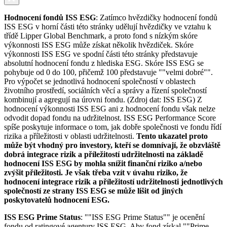
Hodnocení fondů ISS ESG
: Zatímco hvězdičky hodnocení fondů
ISS ESG v horní části této stránky udělují hvězdičky ve vztahu k
třídě Lipper Global Benchmark, a proto fond s nízkým skóre
výkonnosti ISS ESG může získat několik hvězdiček. Skóre
výkonnosti ISS ESG ve spodní části této stránky představuje
absolutní hodnocení fondu z hlediska ESG. Skóre ISS ESG se
pohybuje od 0 do 100, přičemž 100 představuje ""velmi dobré"".
Pro výpočet se jednotlivá hodnocení společností v oblastech
životního prostředí, sociálních věcí a správy a řízení společností
kombinují a agregují na úrovni fondu. (Zdroj dat: ISS ESG) Z
hodnocení výkonnosti ISS ESG ani z hodnocení fondu však nelze
odvodit dopad fondu na udržitelnost. ISS ESG Performance Score
spíše poskytuje informace o tom, jak dobře společnosti ve fondu řídí
rizika a příležitosti v oblasti udržitelnosti.
Tento ukazatel proto
může být vhodný pro investory, kteří se domnívají, že obzvláště
dobrá integrace rizik a příležitostí udržitelnosti na základě
hodnocení ISS ESG by mohla snížit finanční riziko a/nebo
zvýšit příležitosti. Je však třeba vzít v úvahu riziko, že
hodnocení integrace rizik a příležitostí udržitelnosti jednotlivých
společností ze strany ISS ESG se může lišit od jiných
poskytovatelů hodnocení ESG.
ISS ESG Prime Status
: ""ISS ESG Prime Status"" je ocenění
fondu od ratingové agentury ISS ESG. Aby fond získal ""Prime