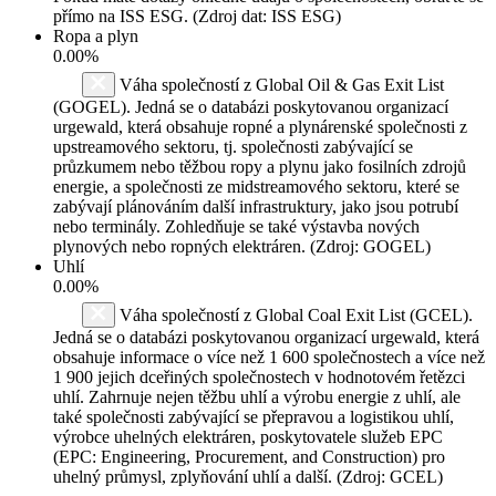
přímo na ISS ESG. (Zdroj dat: ISS ESG)
Ropa a plyn
0.00%
Váha společností z Global Oil & Gas Exit List
(GOGEL). Jedná se o databázi poskytovanou organizací
urgewald, která obsahuje ropné a plynárenské společnosti z
upstreamového sektoru, tj. společnosti zabývající se
průzkumem nebo těžbou ropy a plynu jako fosilních zdrojů
energie, a společnosti ze midstreamového sektoru, které se
zabývají plánováním další infrastruktury, jako jsou potrubí
nebo terminály. Zohledňuje se také výstavba nových
plynových nebo ropných elektráren. (Zdroj: GOGEL)
Uhlí
0.00%
Váha společností z Global Coal Exit List (GCEL).
Jedná se o databázi poskytovanou organizací urgewald, která
obsahuje informace o více než 1 600 společnostech a více než
1 900 jejich dceřiných společnostech v hodnotovém řetězci
uhlí. Zahrnuje nejen těžbu uhlí a výrobu energie z uhlí, ale
také společnosti zabývající se přepravou a logistikou uhlí,
výrobce uhelných elektráren, poskytovatele služeb EPC
(EPC: Engineering, Procurement, and Construction) pro
uhelný průmysl, zplyňování uhlí a další. (Zdroj: GCEL)