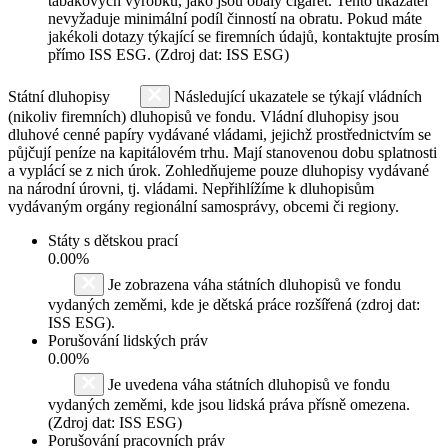
tabákových výrobků, jako jsou obaly cigaret. Tento ukazatel
nevyžaduje minimální podíl činností na obratu. Pokud máte
jakékoli dotazy týkající se firemních údajů, kontaktujte prosím
přímo ISS ESG. (Zdroj dat: ISS ESG)
Státní dluhopisy
Následující ukazatele se týkají vládních
(nikoliv firemních) dluhopisů ve fondu. Vládní dluhopisy jsou
dluhové cenné papíry vydávané vládami, jejichž prostřednictvím se
půjčují peníze na kapitálovém trhu. Mají stanovenou dobu splatnosti
a vyplácí se z nich úrok. Zohledňujeme pouze dluhopisy vydávané
na národní úrovni, tj. vládami. Nepřihlížíme k dluhopisům
vydávaným orgány regionální samosprávy, obcemi či regiony.
Státy s dětskou prací
0.00%
Je zobrazena váha státních dluhopisů ve fondu
vydaných zeměmi, kde je dětská práce rozšířená (zdroj dat:
ISS ESG).
Porušování lidských práv
0.00%
Je uvedena váha státních dluhopisů ve fondu
vydaných zeměmi, kde jsou lidská práva přísně omezena.
(Zdroj dat: ISS ESG)
Porušování pracovních práv