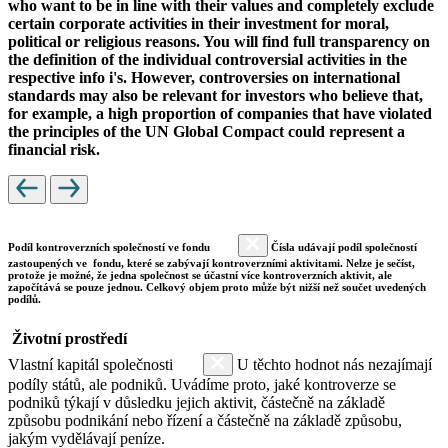
who want to be in line with their values and completely exclude
certain corporate activities in their investment for moral,
political or religious reasons. You will find full transparency on
the definition of the individual controversial activities in the
respective info i's. However, controversies on international
standards may also be relevant for investors who believe that,
for example, a high proportion of companies that have violated
the principles of the UN Global Compact could represent a
financial risk.
Podíl kontroverzních společností ve fondu
Čísla udávají podíl společností
zastoupených ve fondu, které se zabývají kontroverzními aktivitami. Nelze je sečíst,
protože je možné, že jedna společnost se účastní více kontroverzních aktivit, ale
započítává se pouze jednou. Celkový objem proto může být nižší než součet uvedených
podílů.
Životní prostředí
Vlastní kapitál společnosti
U těchto hodnot nás nezajímají
podíly států, ale podniků. Uvádíme proto, jaké kontroverze se
podniků týkají v důsledku jejich aktivit, částečně na základě
způsobu podnikání nebo řízení a částečně na základě způsobu,
jakým vydělávají peníze.