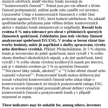
různých odvětvích, téměř všechny fondy investují do
""kontroverzních činností"". Pokud jsou pro vás některé z těchto
činností problematické, můžete podle toho zaměřit své investice.
Upozornění: Údaje o kontroverzních činnostech z velké části
poskytuje agentura ISS ESG, která hodnotí udržitelnost. Na základě
spotřebitelského průzkumu jsme většinu definic kontroverzních
aktivit v databázi fondů interpretovali co nejpřísněji.
Rovněž byla
zvolena 0 % míra tolerance pro obrat v příslušných sporných
činnostech společnosti. Zohledněny jsou tedy všechny činnosti
analyzované společností ISS ESG. V úvahu se berou různé fáze
tvorby hodnoty, může jít například o služby zpracování, výroby
nebo distribuce výrobků.
Příklad: Předpokládejme, že 5 % objemu
fondu je investováno do jedné společnosti, která vytváří 1 % svého
obratu distribucí alkoholických nápojů, a do jiné společnosti, která
vytváří 1 % svého obratu výrobou kyslíkových masek pro letectvo,
pak je v databázi uvedeno po 5 % za spornými činnostmi
""Návykové látky (tabák, alkohol)"" a ""Civilní střelné zbraně nebo
vojenské vybavení"". Poskytovatelé fondů mohou definovat jiný
rozsah vyloučení kontroverzních činností nebo získat údaje o
kontroverzních činnostech od různých poskytovatelů ratingu ESG.
Proto se investorům vyplatí porozumět přesné definici vyloučení
kontroverzních činností u poskytovatelů fondů a v případě
nejasností se zeptat.
These indicators may be suitable for, among others, investors