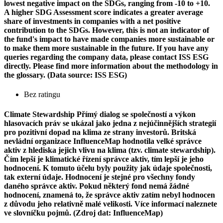
lowest negative impact on the SDGs, ranging from -10 to +10.
A higher SDG Assessment score indicates a greater average
share of investments in companies with a net positive
contribution to the SDGs. However, this is not an indicator of
the fund's impact to have made companies more sustainable or
to make them more sustainable in the future. If you have any
queries regarding the company data, please contact ISS ESG
directly. Please find more information about the methodology in
the glossary. (Data source: ISS ESG)
Bez ratingu
Climate Stewardship
Přímý dialog se společností a výkon
hlasovacích práv se ukázal jako jedna z nejúčinnějších strategií
pro pozitivní dopad na klima ze strany investorů. Britská
nevládní organizace InfluenceMap hodnotila velké správce
aktiv z hlediska jejich vlivu na klima (tzv. climate stewardship).
Čím lepší je klimatické řízení správce aktiv, tím lepší je jeho
hodnocení. K tomuto účelu byly použity jak údaje společnosti,
tak externí údaje. Hodnocení je stejné pro všechny fondy
daného správce aktiv. Pokud některý fond nemá žádné
hodnocení, znamená to, že správce aktiv zatím nebyl hodnocen
z důvodu jeho relativně malé velikosti. Více informací naleznete
ve slovníčku pojmů. (Zdroj dat: InfluenceMap)