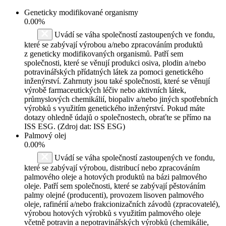
Geneticky modifikované organismy
0.00%
Uvádí se váha společností zastoupených ve fondu,
které se zabývají výrobou a/nebo zpracováním produktů
z geneticky modifikovaných organismů. Patří sem
společnosti, které se věnují produkci osiva, plodin a/nebo
potravinářských přídatných látek za pomoci genetického
inženýrství. Zahrnuty jsou také společnosti, které se věnují
výrobě farmaceutických léčiv nebo aktivních látek,
průmyslových chemikálií, biopaliv a/nebo jiných spotřebních
výrobků s využitím genetického inženýrství. Pokud máte
dotazy ohledně údajů o společnostech, obraťte se přímo na
ISS ESG. (Zdroj dat: ISS ESG)
Palmový olej
0.00%
Uvádí se váha společností zastoupených ve fondu,
které se zabývají výrobou, distribucí nebo zpracováním
palmového oleje a hotových produktů na bázi palmového
oleje. Patří sem společnosti, které se zabývají pěstováním
palmy olejné (producenti), provozem lisoven palmového
oleje, rafinérií a/nebo frakcionizačních závodů (zpracovatelé),
výrobou hotových výrobků s využitím palmového oleje
včetně potravin a nepotravinářských výrobků (chemikálie,