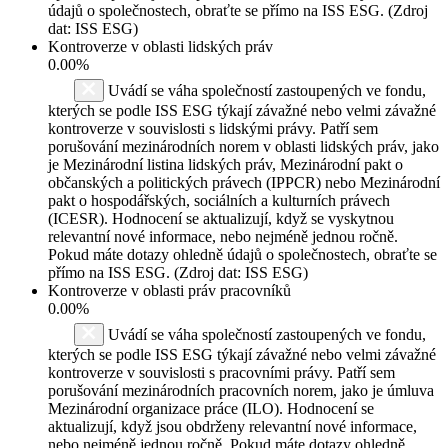
údajů o společnostech, obraťte se přímo na ISS ESG. (Zdroj
dat: ISS ESG)
Kontroverze v oblasti lidských práv
0.00%
Uvádí se váha společností zastoupených ve fondu,
kterých se podle ISS ESG týkají závažné nebo velmi závažné
kontroverze v souvislosti s lidskými právy. Patří sem
porušování mezinárodních norem v oblasti lidských práv, jako
je Mezinárodní listina lidských práv, Mezinárodní pakt o
občanských a politických právech (IPPCR) nebo Mezinárodní
pakt o hospodářských, sociálních a kulturních právech
(ICESR). Hodnocení se aktualizují, když se vyskytnou
relevantní nové informace, nebo nejméně jednou ročně.
Pokud máte dotazy ohledně údajů o společnostech, obraťte se
přímo na ISS ESG. (Zdroj dat: ISS ESG)
Kontroverze v oblasti práv pracovníků
0.00%
Uvádí se váha společností zastoupených ve fondu,
kterých se podle ISS ESG týkají závažné nebo velmi závažné
kontroverze v souvislosti s pracovními právy. Patří sem
porušování mezinárodních pracovních norem, jako je úmluva
Mezinárodní organizace práce (ILO). Hodnocení se
aktualizují, když jsou obdrženy relevantní nové informace,
nebo nejméně jednou ročně. Pokud máte dotazy ohledně