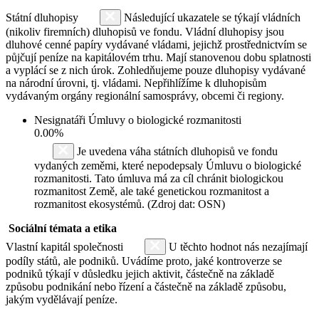
Státní dluhopisy
Následující ukazatele se týkají vládních
(nikoliv firemních) dluhopisů ve fondu. Vládní dluhopisy jsou
dluhové cenné papíry vydávané vládami, jejichž prostřednictvím se
půjčují peníze na kapitálovém trhu. Mají stanovenou dobu splatnosti
a vyplácí se z nich úrok. Zohledňujeme pouze dluhopisy vydávané
na národní úrovni, tj. vládami. Nepřihlížíme k dluhopisům
vydávaným orgány regionální samosprávy, obcemi či regiony.
Nesignatáři Úmluvy o biologické rozmanitosti
0.00%
Je uvedena váha státních dluhopisů ve fondu
vydaných zeměmi, které nepodepsaly Úmluvu o biologické
rozmanitosti. Tato úmluva má za cíl chránit biologickou
rozmanitost Země, ale také genetickou rozmanitost a
rozmanitost ekosystémů. (Zdroj dat: OSN)
Sociální témata a etika
Vlastní kapitál společnosti
U těchto hodnot nás nezajímají
podíly států, ale podniků. Uvádíme proto, jaké kontroverze se
podniků týkají v důsledku jejich aktivit, částečně na základě
způsobu podnikání nebo řízení a částečně na základě způsobu,
jakým vydělávají peníze.