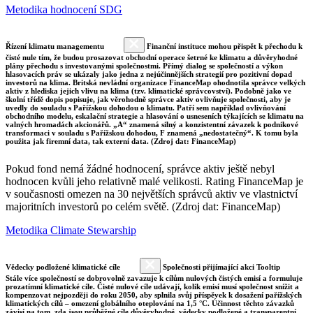
Metodika hodnocení SDG
Řízení klimatu managementu
Finanční instituce mohou přispět k přechodu k
čisté nule tím, že budou prosazovat obchodní operace šetrné ke klimatu a důvěryhodné
plány přechodu s investovanými společnostmi. Přímý dialog se společností a výkon
hlasovacích práv se ukázaly jako jedna z nejúčinnějších strategií pro pozitivní dopad
investorů na klima. Britská nevládní organizace FinanceMap ohodnotila správce velkých
aktiv z hlediska jejich vlivu na klima (tzv. klimatické správcovství). Podobně jako ve
školní třídě dopis popisuje, jak věrohodně správce aktiv ovlivňuje společnosti, aby je
uvedly do souladu s Pařížskou dohodou o klimatu. Patří sem například ovlivňování
obchodního modelu, eskalační strategie a hlasování o usneseních týkajících se klimatu na
valných hromadách akcionářů. „A“ znamená silný a konzistentní závazek k podnikové
transformaci v souladu s Pařížskou dohodou, F znamená „nedostatečný“. K tomu byla
použita jak firemní data, tak externí data. (Zdroj dat: FinanceMap)
Pokud fond nemá žádné hodnocení, správce aktiv ještě nebyl
hodnocen kvůli jeho relativně malé velikosti. Rating FinanceMap je
v současnosti omezen na 30 největších správců aktiv ve vlastnictví
majoritních investorů po celém světě. (Zdroj dat: FinanceMap)
Metodika Climate Stewarship
Vědecky podložené klimatické cíle
Společnosti přijímající akci Tooltip
Stále více společností se dobrovolně zavazuje k cílům nulových čistých emisí a formuluje
prozatímní klimatické cíle. Čisté nulové cíle udávají, kolik emisí musí společnost snížit a
kompenzovat nejpozději do roku 2050, aby splnila svůj příspěvek k dosažení pařížských
klimatických cílů – omezení globálního oteplování na 1,5 °C. Účinnost těchto závazků
závisí na tom, zda jsou průběžné cíle důvěryhodné, vědecky podložené a transparentní.