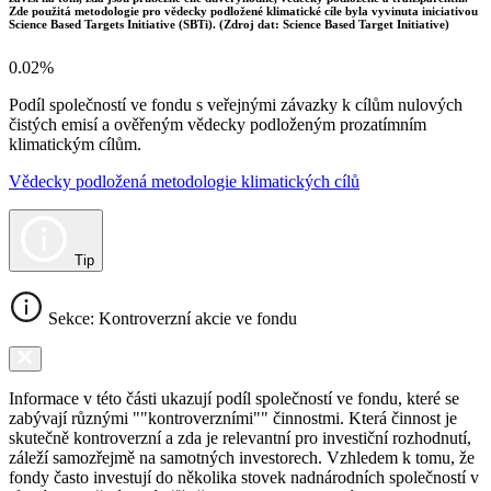
Zde použitá metodologie pro vědecky podložené klimatické cíle byla vyvinuta iniciativou
Science Based Targets Initiative (SBTi). (Zdroj dat: Science Based Target Initiative)
0.02%
Podíl společností ve fondu s veřejnými závazky k cílům nulových
čistých emisí a ověřeným vědecky podloženým prozatímním
klimatickým cílům.
Vědecky podložená metodologie klimatických cílů
Tip
Sekce: Kontroverzní akcie ve fondu
Informace v této části ukazují podíl společností ve fondu, které se
zabývají různými ""kontroverzními"" činnostmi. Která činnost je
skutečně kontroverzní a zda je relevantní pro investiční rozhodnutí,
záleží samozřejmě na samotných investorech. Vzhledem k tomu, že
fondy často investují do několika stovek nadnárodních společností v