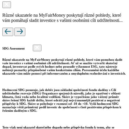
Různé ukazatele na MyFairMoney poskytují různé pohledy, které
vám pomáhají sladit investice s vašimi osobními cíli udržitelnosti...
SDG Assessment
Různé ukazatele na MyFairMoney poskytují různé pohledy, které vám pomohou sladit
vaše investice s vašimi osobními cíli udržitelnosti. Ať už se snažíte vytvořit skutečný
dopad, investovat podle svých hodnot nebo posoudit výkonnost ESG, tato nástroje
nabízejí poznatky přizpůsobené vašim konkrétním cílům. Porozumění účelu každého
ukazatele vám může pomoci při informovaném a smysluplném rozhodování o investicích.
Hodnocení SDG posuzuje, jak dobře jsou základní společnosti fondu sladěny s Cíli
udržitelného rozvoje (SDG) Organizace spojených národů, jako je opatření v oblasti
klimatu, čistá voda nebo kvalitní vzdělání. Skóre je vypočítáno jako vážený průměr
skóre řešení SDG každé držby, které odráží její nejvýznamnější pozitivní a negativní
příspěvky k SDG. Skóre se pohybuje v rozmezí od -10 do +10. Vyšší hodnocení SDG
naznačuje větší průměrný podíl investic do společností s čistě pozitivním příspěvkem k
řešením sladěným s SDG.
Toto však není ukazatel skutečného dopadu nebo příspěvku fondu k tomu, aby se