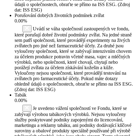
údajů o společnostech, obraťte se přímo na ISS ESG. (Zdroj
dat: ISS ESG)
Porušování dobrých životních podmínek zvířat
0.00%
Uvádí se váha společností zastoupených ve fondu,
které porušují dobré životní podmínky zvířat. Na jedné straně
sem patří společnosti, které provádějí experimenty na živých
zvířatech pro jiné než farmaceutické účely. Za druhé jsou
vyloučeny společnosti, které se zabývají intenzivním chovem
za účelem produkce potravin včetně masa, vajec a mléčných
výrobků, nebo společnosti, které chovají, chytají nebo
porážejí zvířata za účelem získávání kožešin a kůže.
Vyloučeny nejsou společnosti, které provádějí testování na
zvířatech pro farmaceutické účely. Pokud máte dotazy
ohledně údajů o společnostech, obraťte se přímo na ISS ESG.
(Zdroj dat: ISS ESG)
Tabák
0.00%
Je uvedeno vážení společností ve Fondu, které se
zabývají výrobou tabákových výrobků. Nejsou vyloučeny
služby poskytované podniky zapojenými do licencování,
marketingu a reklamy tabáku, ani podniky dodávající klíčové
suroviny a obalové produkty speciálně používané při výrobě