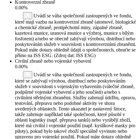
Kontroverzní zbraně
0.00%
Uvádí se váha společností zastoupených ve fondu,
které mají vazbu na kontroverzní zbraně (atomové, biologické
a chemické zbraně, protipěchotní miny, zápalné zbraně,
kazetová munice, uranová munice a výzbroj, munice s bílým
fosforem) a/nebo se obecně zabývají výrobou, distribucí nebo
poskytováním služeb v souvislosti s kontroverzními zbraněmi.
Pokud máte dotazy ohledně údajů o společnostech, obraťte se
přímo na ISS ESG. (Zdroj dat: ISS ESG)
Civilní zbraně nebo vojenské vybavení
0.00%
Uvádí se váha společností zastoupených ve fondu,
které se zabývají výrobou, distribucí nebo poskytováním
služeb v souvislosti s vojenským vybavením (válečné zbraně,
podpůrné vojenské vybavení a jeho součásti) a/nebo s
civilními střelnými zbraněmi. Služby zahrnují údržbu, opravu,
testování, přepravu nebo podobné aktivity ve shora
uvedených oblastech. Tento ukazatel je nastavený široce,
takže zahrnuje například také společnosti, které působí v
oblasti logistiky (např. přeprava tanků) nebo vyrábějí zboží,
které má civilní i vojenské použití (např. kyslíkové masky pro
piloty), pokud bylo takové zboží speciálně vyvinuto nebo
upraveno pro vojenské použití. Pokud máte dotazy ohledně