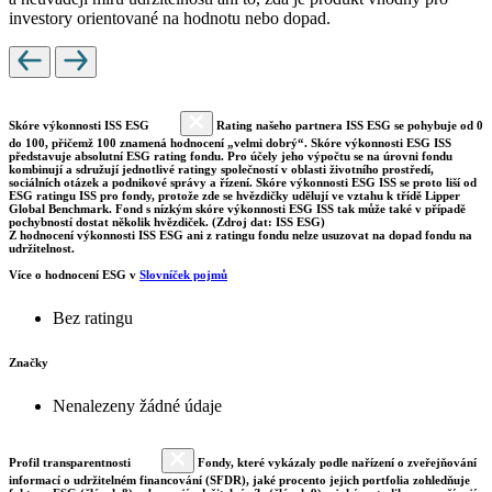
investory orientované na hodnotu nebo dopad.
Skóre výkonnosti ISS ESG
Rating našeho partnera ISS ESG se pohybuje od 0
do 100, přičemž 100 znamená hodnocení „velmi dobrý“. Skóre výkonnosti ESG ISS
představuje absolutní ESG rating fondu. Pro účely jeho výpočtu se na úrovni fondu
kombinují a sdružují jednotlivé ratingy společností v oblasti životního prostředí,
sociálních otázek a podnikové správy a řízení. Skóre výkonnosti ESG ISS se proto liší od
ESG ratingu ISS pro fondy, protože zde se hvězdičky udělují ve vztahu k třídě Lipper
Global Benchmark. Fond s nízkým skóre výkonnosti ESG ISS tak může také v případě
pochybností dostat několik hvězdiček. (Zdroj dat: ISS ESG)
Z hodnocení výkonnosti ISS ESG ani z ratingu fondu nelze usuzovat na dopad fondu na
udržitelnost.
Více o hodnocení ESG v
Slovníček pojmů
Bez ratingu
Značky
Nenalezeny žádné údaje
Profil transparentnosti
Fondy, které vykázaly podle nařízení o zveřejňování
informací o udržitelném financování (SFDR), jaké procento jejich portfolia zohledňuje