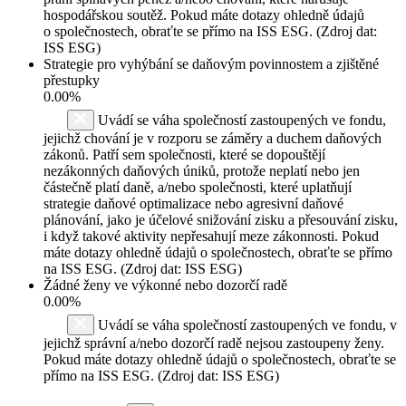
hospodářskou soutěž. Pokud máte dotazy ohledně údajů
o společnostech, obraťte se přímo na ISS ESG. (Zdroj dat:
ISS ESG)
Strategie pro vyhýbání se daňovým povinnostem a zjištěné
přestupky
0.00%
Uvádí se váha společností zastoupených ve fondu,
jejichž chování je v rozporu se záměry a duchem daňových
zákonů. Patří sem společnosti, které se dopouštějí
nezákonných daňových úniků, protože neplatí nebo jen
částečně platí daně, a/nebo společnosti, které uplatňují
strategie daňové optimalizace nebo agresivní daňové
plánování, jako je účelové snižování zisku a přesouvání zisku,
i když takové aktivity nepřesahují meze zákonnosti. Pokud
máte dotazy ohledně údajů o společnostech, obraťte se přímo
na ISS ESG. (Zdroj dat: ISS ESG)
Žádné ženy ve výkonné nebo dozorčí radě
0.00%
Uvádí se váha společností zastoupených ve fondu, v
jejichž správní a/nebo dozorčí radě nejsou zastoupeny ženy.
Pokud máte dotazy ohledně údajů o společnostech, obraťte se
přímo na ISS ESG. (Zdroj dat: ISS ESG)