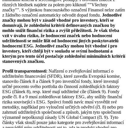
různých hledisek najdete za polem pro kliknutí ""Všechny
značky"". S výjimkou francouzského označení Finansol nelze zatím
z žádného označení automaticky odvodit dopad fondu.
Jednotlivé
značky mohou být v zásadě vhodné pro investory, kteří se
domnívají, že zohlednění kritérií definovaných značkou by
mohlo snížit finanční rizika a zvýšit příležitosti. Je však třeba
vzít v úvahu riziko, že hodnocení značek nebo hodnocení
udržitelnosti se může lišit od hodnocení jiných poskytovatelů
hodnocení ESG. Jednotlivé značky mohou být vhodné i pro
investory, kteří chtějí být v souladu se svými hodnotami a
kterým pro tento účel postačuje zohlednění minimálních kritérií
stanovených značkou.
Profil transparentnosti
: Nařízení o zveřejňování informací o
udržitelném financování (SFDR), které zavedla Evropská komise,
stanovilo článek 8 a článek 9 pro investiční fondy, které investují
určité procento svého portfolia do činností zohledňujících faktory
ESG (článek 8), resp. které mají udržitelné cíle (článek 9). Fondy
podle čl. 8 a 9 musí zohledňovat faktory ESG, aby snížily finanční
rizika související s ESG. Správci fondů navíc musí vysvětlit své
metodiky, například pro vyloučení určitých odvětví (čl. 8) nebo pro
zahrnutí udržitelných společností a způsob, jakým tyto společnosti
významně nepoškozují zásady UN Global Compact (čl. 9). Tyto
články však slouží pouze jako kategorie pro zveřejňování informací
a neuvádějí míru udržitelnosti ani to, zda je produkt vhodný pro