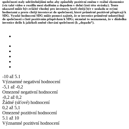
společnosti staly udržitelnějšími nebo aby způsobily pozitivní změnu v reálné ekonomice
(viz také video o rozdílu mezi sladěním a dopadem v dolní části této stránky). Tento
ukazatel může být zvláště vhodný pro investory, kteří chtějí být v souladu se svými
hodnotami a proto chtějí investovat do společností, které průměrně pozitivně přispívají k
SDG. Vysoké hodnocení SDG může pomoci zajistit, že se investice průměrně uskutečňují
do společností s čistě pozitivním příspěvkem k SDG; nicméně to neznamená, že v důsledku
investice došlo k jakékoli změně chování společnosti (k „dopadu“).
-10 až 5.1
Významné negativní hodnocení
-5,1 až -0,2
Omezené negativní hodnocení
-0,2 až 0,2
Žádné (síťové) hodnocení
0,2 až 5,1
Omezené pozitivní hodnocení
5.1 až 10
Významné pozitivní hodnocení