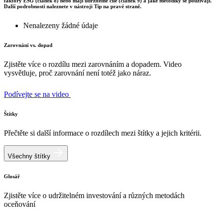
faktory ESG (článek 8) nebo mají udržitelné cíle (článek 9) a jaké metodiky se používají.
Další podrobnosti naleznete v nástroji Tip na pravé straně.
Nenalezeny žádné údaje
Zarovnání vs. dopad
Zjistěte více o rozdílu mezi zarovnáním a dopadem. Video
vysvětluje, proč zarovnání není totéž jako náraz.
Podívejte se na video
Štítky
Přečtěte si další informace o rozdílech mezi štítky a jejich kritérii.
Všechny štítky
Glosář
Zjistěte více o udržitelném investování a různých metodách
oceňování