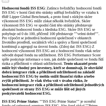
Hodnocení fondů ISS ESG
: Zatímco hvězdičky hodnocení fondů
ISS ESG v horní části této stránky udělují hvězdičky ve vztahu k
třídě Lipper Global Benchmark, a proto fond s nízkým skóre
výkonnosti ISS ESG může získat několik hvězdiček. Skóre
výkonnosti ISS ESG ve spodní části této stránky představuje
absolutní hodnocení fondu z hlediska ESG. Skóre ISS ESG se
pohybuje od 0 do 100, přičemž 100 představuje ""velmi dobré"".
Pro výpočet se jednotlivá hodnocení společností v oblastech
životního prostředí, sociálních věcí a správy a řízení společností
kombinují a agregují na úrovni fondu. (Zdroj dat: ISS ESG) Z
hodnocení výkonnosti ISS ESG ani z hodnocení fondu však nelze
odvodit dopad fondu na udržitelnost. ISS ESG Performance Score
spíše poskytuje informace o tom, jak dobře společnosti ve fondu řídí
rizika a příležitosti v oblasti udržitelnosti.
Tento ukazatel proto
může být vhodný pro investory, kteří se domnívají, že obzvláště
dobrá integrace rizik a příležitostí udržitelnosti na základě
hodnocení ISS ESG by mohla snížit finanční riziko a/nebo
zvýšit příležitosti. Je však třeba vzít v úvahu riziko, že
hodnocení integrace rizik a příležitostí udržitelnosti jednotlivých
společností ze strany ISS ESG se může lišit od jiných
poskytovatelů hodnocení ESG.
ISS ESG Prime Status
: ""ISS ESG Prime Status"" je ocenění
fondu od ratingové agentury ISS ESG. Aby fond získal ""Prime