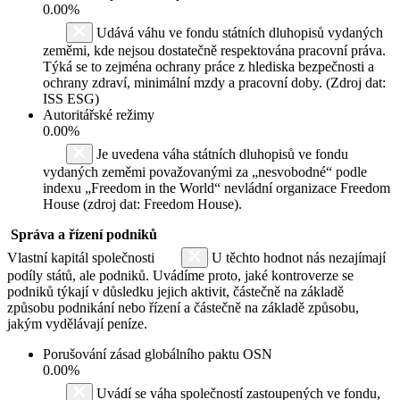
0.00%
Udává váhu ve fondu státních dluhopisů vydaných
zeměmi, kde nejsou dostatečně respektována pracovní práva.
Týká se to zejména ochrany práce z hlediska bezpečnosti a
ochrany zdraví, minimální mzdy a pracovní doby. (Zdroj dat:
ISS ESG)
Autoritářské režimy
0.00%
Je uvedena váha státních dluhopisů ve fondu
vydaných zeměmi považovanými za „nesvobodné“ podle
indexu „Freedom in the World“ nevládní organizace Freedom
House (zdroj dat: Freedom House).
Správa a řízení podniků
Vlastní kapitál společnosti
U těchto hodnot nás nezajímají
podíly států, ale podniků. Uvádíme proto, jaké kontroverze se
podniků týkají v důsledku jejich aktivit, částečně na základě
způsobu podnikání nebo řízení a částečně na základě způsobu,
jakým vydělávají peníze.
Porušování zásad globálního paktu OSN
0.00%
Uvádí se váha společností zastoupených ve fondu,