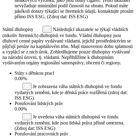
tabákových výrobků, jako jsou obaly cigaret. Tento ukazatel
nevyžaduje minimální podíl činností na obratu. Pokud máte
jakékoli dotazy týkající se firemních údajů, kontaktujte prosím
přímo ISS ESG. (Zdroj dat: ISS ESG)
Státní dluhopisy
Následující ukazatele se týkají vládních
(nikoliv firemních) dluhopisů ve fondu. Vládní dluhopisy jsou
dluhové cenné papíry vydávané vládami, jejichž prostřednictvím se
půjčují peníze na kapitálovém trhu. Mají stanovenou dobu splatnosti
a vyplácí se z nich úrok. Zohledňujeme pouze dluhopisy vydávané
na národní úrovni, tj. vládami. Nepřihlížíme k dluhopisům
vydávaným orgány regionální samosprávy, obcemi či regiony.
Státy s dětskou prací
0.00%
Je zobrazena váha státních dluhopisů ve fondu
vydaných zeměmi, kde je dětská práce rozšířená (zdroj dat:
ISS ESG).
Porušování lidských práv
0.00%
Je uvedena váha státních dluhopisů ve fondu
vydaných zeměmi, kde jsou lidská práva přísně omezena.
(Zdroj dat: ISS ESG)
Porušování pracovních práv