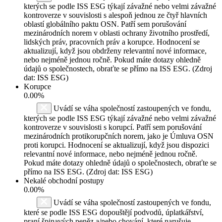
kterých se podle ISS ESG týkají závažné nebo velmi závažné
kontroverze v souvislosti s alespoň jednou ze čtyř hlavních
oblastí globálního paktu OSN. Patří sem porušování
mezinárodních norem v oblasti ochrany životního prostředí,
lidských práv, pracovních práv a korupce. Hodnocení se
aktualizují, když jsou obdrženy relevantní nové informace,
nebo nejméně jednou ročně. Pokud máte dotazy ohledně
údajů o společnostech, obraťte se přímo na ISS ESG. (Zdroj
dat: ISS ESG)
Korupce
0.00%
Uvádí se váha společností zastoupených ve fondu,
kterých se podle ISS ESG týkají závažné nebo velmi závažné
kontroverze v souvislosti s korupcí. Patří sem porušování
mezinárodních protikorupčních norem, jako je Úmluva OSN
proti korupci. Hodnocení se aktualizují, když jsou dispozici
relevantní nové informace, nebo nejméně jednou ročně.
Pokud máte dotazy ohledně údajů o společnostech, obraťte se
přímo na ISS ESG. (Zdroj dat: ISS ESG)
Nekalé obchodní postupy
0.00%
Uvádí se váha společností zastoupených ve fondu,
které se podle ISS ESG dopouštějí podvodů, úplatkářství,
praní špinavých peněz a/nebo chování, které narušuje