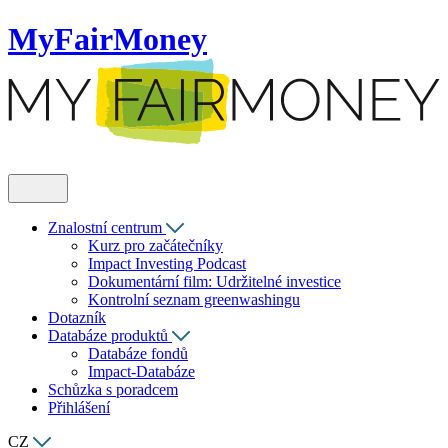
MyFairMoney
Znalostní centrum
Kurz pro začátečníky
Impact Investing Podcast
Dokumentární film: Udržitelné investice
Kontrolní seznam greenwashingu
Dotazník
Databáze produktů
Databáze fondů
Impact-Databáze
Schůzka s poradcem
Přihlášení
CZ