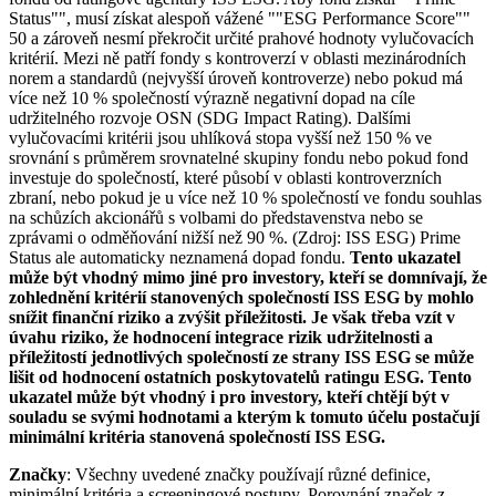
Status"", musí získat alespoň vážené ""ESG Performance Score""
50 a zároveň nesmí překročit určité prahové hodnoty vylučovacích
kritérií. Mezi ně patří fondy s kontroverzí v oblasti mezinárodních
norem a standardů (nejvyšší úroveň kontroverze) nebo pokud má
více než 10 % společností výrazně negativní dopad na cíle
udržitelného rozvoje OSN (SDG Impact Rating). Dalšími
vylučovacími kritérii jsou uhlíková stopa vyšší než 150 % ve
srovnání s průměrem srovnatelné skupiny fondu nebo pokud fond
investuje do společností, které působí v oblasti kontroverzních
zbraní, nebo pokud je u více než 10 % společností ve fondu souhlas
na schůzích akcionářů s volbami do představenstva nebo se
zprávami o odměňování nižší než 90 %. (Zdroj: ISS ESG) Prime
Status ale automaticky neznamená dopad fondu.
Tento ukazatel
může být vhodný mimo jiné pro investory, kteří se domnívají, že
zohlednění kritérií stanovených společností ISS ESG by mohlo
snížit finanční riziko a zvýšit příležitosti. Je však třeba vzít v
úvahu riziko, že hodnocení integrace rizik udržitelnosti a
příležitostí jednotlivých společností ze strany ISS ESG se může
lišit od hodnocení ostatních poskytovatelů ratingu ESG. Tento
ukazatel může být vhodný i pro investory, kteří chtějí být v
souladu se svými hodnotami a kterým k tomuto účelu postačují
minimální kritéria stanovená společností ISS ESG.
Značky
: Všechny uvedené značky používají různé definice,
minimální kritéria a screeningové postupy. Porovnání značek z