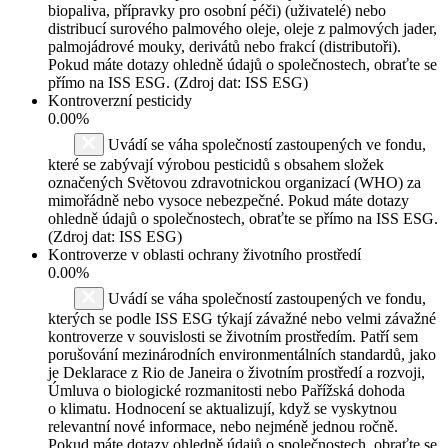
biopaliva, přípravky pro osobní péči) (uživatelé) nebo
distribucí surového palmového oleje, oleje z palmových jader,
palmojádrové mouky, derivátů nebo frakcí (distributoři).
Pokud máte dotazy ohledně údajů o společnostech, obraťte se
přímo na ISS ESG. (Zdroj dat: ISS ESG)
Kontroverzní pesticidy
0.00%
Uvádí se váha společností zastoupených ve fondu,
které se zabývají výrobou pesticidů s obsahem složek
označených Světovou zdravotnickou organizací (WHO) za
mimořádně nebo vysoce nebezpečné. Pokud máte dotazy
ohledně údajů o společnostech, obraťte se přímo na ISS ESG.
(Zdroj dat: ISS ESG)
Kontroverze v oblasti ochrany životního prostředí
0.00%
Uvádí se váha společností zastoupených ve fondu,
kterých se podle ISS ESG týkají závažné nebo velmi závažné
kontroverze v souvislosti se životním prostředím. Patří sem
porušování mezinárodních environmentálních standardů, jako
je Deklarace z Rio de Janeira o životním prostředí a rozvoji,
Úmluva o biologické rozmanitosti nebo Pařížská dohoda
o klimatu. Hodnocení se aktualizují, když se vyskytnou
relevantní nové informace, nebo nejméně jednou ročně.
Pokud máte dotazy ohledně údajů o společnostech, obraťte se