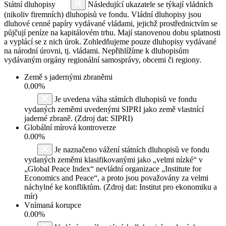
Státní dluhopisy
Následující ukazatele se týkají vládních
(nikoliv firemních) dluhopisů ve fondu. Vládní dluhopisy jsou
dluhové cenné papíry vydávané vládami, jejichž prostřednictvím se
půjčují peníze na kapitálovém trhu. Mají stanovenou dobu splatnosti
a vyplácí se z nich úrok. Zohledňujeme pouze dluhopisy vydávané
na národní úrovni, tj. vládami. Nepřihlížíme k dluhopisům
vydávaným orgány regionální samosprávy, obcemi či regiony.
Země s jadernými zbraněmi
0.00%
Je uvedena váha státních dluhopisů ve fondu
vydaných zeměmi uvedenými SIPRI jako země vlastnící
jaderné zbraně. (Zdroj dat: SIPRI)
Globální mírová kontroverze
0.00%
Je naznačeno vážení státních dluhopisů ve fondu
vydaných zeměmi klasifikovanými jako „velmi nízké“ v
„Global Peace Index“ nevládní organizace „Institute for
Economics and Peace“, a proto jsou považovány za velmi
náchylné ke konfliktům. (Zdroj dat: Institut pro ekonomiku a
mír)
Vnímaná korupce
0.00%