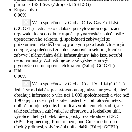
přímo na ISS ESG. (Zdroj dat: ISS ESG)
Ropa a plyn
0.00%
Váha společností z Global Oil & Gas Exit List
(GOGEL). Jedná se o databázi poskytovanou organizací
urgewald, která obsahuje ropné a plynárenské společnosti z
upstreamového sektoru, tj. společnosti zabývající se
průzkumem nebo těžbou ropy a plynu jako fosilních zdrojů
energie, a společnosti ze midstreamového sektoru, které se
zabývají plánováním další infrastruktury, jako jsou potrubí
nebo terminály. Zohledňuje se také výstavba nových
plynových nebo ropných elektráren. (Zdroj: GOGEL)
Uhlí
0.00%
Váha společností z Global Coal Exit List (GCEL).
Jedná se o databázi poskytovanou organizací urgewald, která
obsahuje informace o více než 1 600 společnostech a více než
1 900 jejich dceřiných společnostech v hodnotovém řetězci
uhlí. Zahrnuje nejen těžbu uhlí a výrobu energie z uhlí, ale
také společnosti zabývající se přepravou a logistikou uhlí,
výrobce uhelných elektráren, poskytovatele služeb EPC
(EPC: Engineering, Procurement, and Construction) pro
uhelný průmysl, zplyňování uhlí a další. (Zdroj: GCEL)