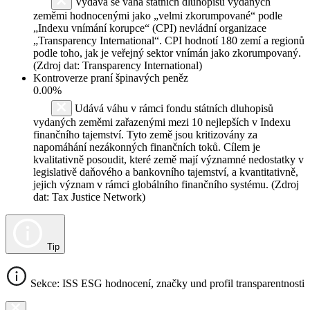
Vydává se váha státních dluhopisů vydaných
zeměmi hodnocenými jako „velmi zkorumpované“ podle
„Indexu vnímání korupce“ (CPI) nevládní organizace
„Transparency International“. CPI hodnotí 180 zemí a regionů
podle toho, jak je veřejný sektor vnímán jako zkorumpovaný.
(Zdroj dat: Transparency International)
Kontroverze praní špinavých peněz
0.00%
Udává váhu v rámci fondu státních dluhopisů
vydaných zeměmi zařazenými mezi 10 nejlepších v Indexu
finančního tajemství. Tyto země jsou kritizovány za
napomáhání nezákonných finančních toků. Cílem je
kvalitativně posoudit, které země mají významné nedostatky v
legislativě daňového a bankovního tajemství, a kvantitativně,
jejich význam v rámci globálního finančního systému. (Zdroj
dat: Tax Justice Network)
Tip
Sekce: ISS ESG hodnocení, značky und profil transparentnosti