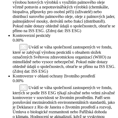
výrobou hotových výrobků s využitím palmového oleje
včetně potravin a nepotravinářských výrobků (chemikálie,
biopaliva, přípravky pro osobní péči) (uživatelé) nebo
distribucí surového palmového oleje, oleje z palmových jader,
palmojádrové mouky, derivátů nebo frakcí (distributoři).
Pokud máte dotazy ohledně údajů o společnostech, obraťte se
přímo na ISS ESG. (Zdroj dat: ISS ESG)
Kontroverzní pesticidy
0.00%
Uvádí se váha společností zastoupených ve fondu,
které se zabývají výrobou pesticidů s obsahem složek
označených Světovou zdravotnickou organizací (WHO) za
mimořádně nebo vysoce nebezpečné. Pokud máte dotazy
ohledně údajů o společnostech, obraťte se přímo na ISS ESG.
(Zdroj dat: ISS ESG)
Kontroverze v oblasti ochrany životního prostředí
0.00%
Uvádí se váha společností zastoupených ve fondu,
kterých se podle ISS ESG týkají závažné nebo velmi závažné
kontroverze v souvislosti se životním prostředím. Patří sem
porušování mezinárodních environmentálních standardů, jako
je Deklarace z Rio de Janeira o životním prostředí a rozvoji,
Úmluva o biologické rozmanitosti nebo Pařížská dohoda
o klimatu. Hodnocení se aktualizují, když se vyskytnou