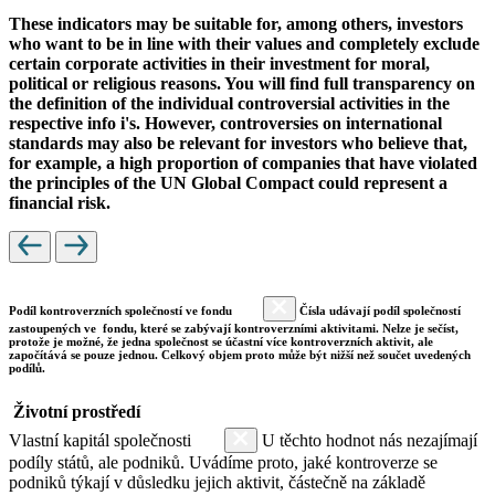
These indicators may be suitable for, among others, investors
who want to be in line with their values and completely exclude
certain corporate activities in their investment for moral,
political or religious reasons. You will find full transparency on
the definition of the individual controversial activities in the
respective info i's. However, controversies on international
standards may also be relevant for investors who believe that,
for example, a high proportion of companies that have violated
the principles of the UN Global Compact could represent a
financial risk.
Podíl kontroverzních společností ve fondu
Čísla udávají podíl společností
zastoupených ve fondu, které se zabývají kontroverzními aktivitami. Nelze je sečíst,
protože je možné, že jedna společnost se účastní více kontroverzních aktivit, ale
započítává se pouze jednou. Celkový objem proto může být nižší než součet uvedených
podílů.
Životní prostředí
Vlastní kapitál společnosti
U těchto hodnot nás nezajímají
podíly států, ale podniků. Uvádíme proto, jaké kontroverze se
podniků týkají v důsledku jejich aktivit, částečně na základě