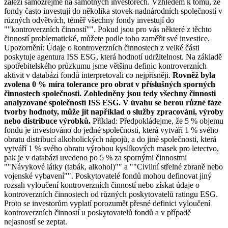
záleží samozřejmě na samotných investorech. Vzhledem k tomu, že
fondy často investují do několika stovek nadnárodních společností v
různých odvětvích, téměř všechny fondy investují do
""kontroverzních činností"". Pokud jsou pro vás některé z těchto
činností problematické, můžete podle toho zaměřit své investice.
Upozornění: Údaje o kontroverzních činnostech z velké části
poskytuje agentura ISS ESG, která hodnotí udržitelnost. Na základě
spotřebitelského průzkumu jsme většinu definic kontroverzních
aktivit v databázi fondů interpretovali co nejpřísněji.
Rovněž byla
zvolena 0 % míra tolerance pro obrat v příslušných sporných
činnostech společnosti. Zohledněny jsou tedy všechny činnosti
analyzované společností ISS ESG. V úvahu se berou různé fáze
tvorby hodnoty, může jít například o služby zpracování, výroby
nebo distribuce výrobků.
Příklad: Předpokládejme, že 5 % objemu
fondu je investováno do jedné společnosti, která vytváří 1 % svého
obratu distribucí alkoholických nápojů, a do jiné společnosti, která
vytváří 1 % svého obratu výrobou kyslíkových masek pro letectvo,
pak je v databázi uvedeno po 5 % za spornými činnostmi
""Návykové látky (tabák, alkohol)"" a ""Civilní střelné zbraně nebo
vojenské vybavení"". Poskytovatelé fondů mohou definovat jiný
rozsah vyloučení kontroverzních činností nebo získat údaje o
kontroverzních činnostech od různých poskytovatelů ratingu ESG.
Proto se investorům vyplatí porozumět přesné definici vyloučení
kontroverzních činností u poskytovatelů fondů a v případě
nejasností se zeptat.