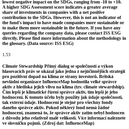
lowest negative impact on the SDGs, ranging from -10 to +10.
A higher SDG Assessment score indicates a greater average
share of investments in companies with a net positive
contribution to the SDGs. However, this is not an indicator of
the fund's impact to have made companies more sustainable or
to make them more sustainable in the future. If you have any
queries regarding the company data, please contact ISS ESG
directly. Please find more information about the methodology in
the glossary. (Data source: ISS ESG)
1.53
Climate Stewardship
Přímý dialog se společností a výkon
hlasovacích práv se ukázal jako jedna z nejúčinnějších strategií
pro pozitivní dopad na klima ze strany investorů. Britská
nevládní organizace InfluenceMap hodnotila velké správce
aktiv z hlediska jejich vlivu na klima (tzv. climate stewardship).
Čím lepší je klimatické řízení správce aktiv, tím lepší je jeho
hodnocení. K tomuto účelu byly použity jak údaje společnosti,
tak externí údaje. Hodnocení je stejné pro všechny fondy
daného správce aktiv. Pokud některý fond nemá žádné
hodnocení, znamená to, že správce aktiv zatím nebyl hodnocen
z důvodu jeho relativně malé velikosti. Více informací naleznete
ve slovníčku pojmů. (Zdroj dat: InfluenceMap)