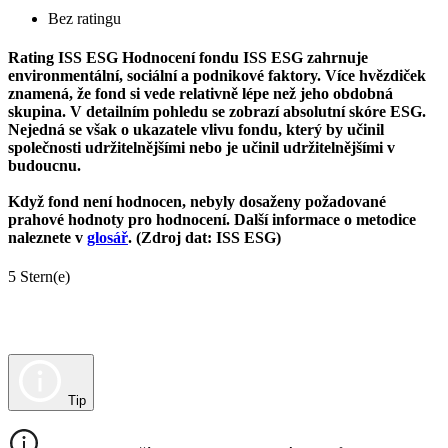
Bez ratingu
Rating ISS ESG
Hodnocení fondu ISS ESG zahrnuje
environmentální, sociální a podnikové faktory. Více hvězdiček
znamená, že fond si vede relativně lépe než jeho obdobná
skupina. V detailním pohledu se zobrazí absolutní skóre ESG.
Nejedná se však o ukazatele vlivu fondu, který by učinil
společnosti udržitelnějšími nebo je učinil udržitelnějšími v
budoucnu.
Když fond není hodnocen, nebyly dosaženy požadované
prahové hodnoty pro hodnocení. Další informace o metodice
naleznete v
glosář
. (Zdroj dat: ISS ESG)
5 Stern(e)
Tip