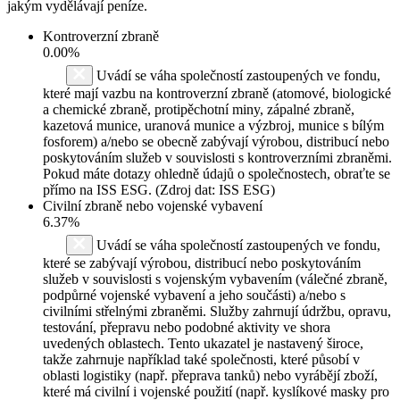
jakým vydělávají peníze.
Kontroverzní zbraně
0.00%
Uvádí se váha společností zastoupených ve fondu,
které mají vazbu na kontroverzní zbraně (atomové, biologické
a chemické zbraně, protipěchotní miny, zápalné zbraně,
kazetová munice, uranová munice a výzbroj, munice s bílým
fosforem) a/nebo se obecně zabývají výrobou, distribucí nebo
poskytováním služeb v souvislosti s kontroverzními zbraněmi.
Pokud máte dotazy ohledně údajů o společnostech, obraťte se
přímo na ISS ESG. (Zdroj dat: ISS ESG)
Civilní zbraně nebo vojenské vybavení
6.37%
Uvádí se váha společností zastoupených ve fondu,
které se zabývají výrobou, distribucí nebo poskytováním
služeb v souvislosti s vojenským vybavením (válečné zbraně,
podpůrné vojenské vybavení a jeho součásti) a/nebo s
civilními střelnými zbraněmi. Služby zahrnují údržbu, opravu,
testování, přepravu nebo podobné aktivity ve shora
uvedených oblastech. Tento ukazatel je nastavený široce,
takže zahrnuje například také společnosti, které působí v
oblasti logistiky (např. přeprava tanků) nebo vyrábějí zboží,
které má civilní i vojenské použití (např. kyslíkové masky pro