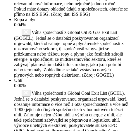
relevantní nové informace, nebo nejméně jednou ročně.
Pokud máte dotazy ohledně údajů o společnostech, obraťte se
přímo na ISS ESG. (Zdroj dat: ISS ESG)
Ropa a plyn
0.04%
Váha společností z Global Oil & Gas Exit List
(GOGEL). Jedná se o databázi poskytovanou organizací
urgewald, která obsahuje ropné a plynárenské společnosti z
upstreamového sektoru, tj. společnosti zabývající se
průzkumem nebo těžbou ropy a plynu jako fosilních zdrojů
energie, a společnosti ze midstreamového sektoru, které se
zabývají plánováním další infrastruktury, jako jsou potrubí
nebo terminály. Zohledňuje se také výstavba nových
plynových nebo ropných elektráren. (Zdroj: GOGEL)
Uhlí
0.00%
Váha společností z Global Coal Exit List (GCEL).
Jedná se o databázi poskytovanou organizací urgewald, která
obsahuje informace o více než 1 600 společnostech a více než
1 900 jejich dceřiných společnostech v hodnotovém řetězci
uhlí. Zahrnuje nejen těžbu uhlí a výrobu energie z uhlí, ale
také společnosti zabývající se přepravou a logistikou uhlí,
výrobce uhelných elektráren, poskytovatele služeb EPC
(EPC: Engineering, Procurement, and Construction) pro