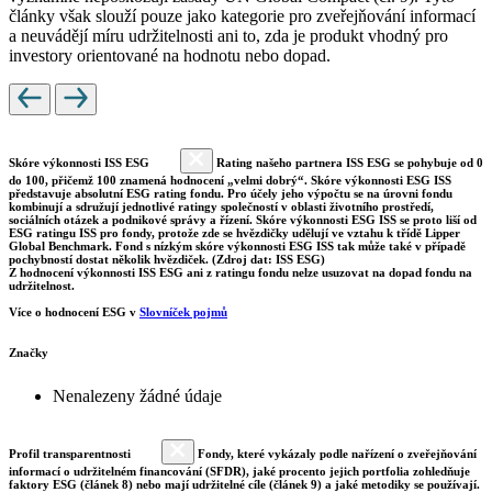
články však slouží pouze jako kategorie pro zveřejňování informací
a neuvádějí míru udržitelnosti ani to, zda je produkt vhodný pro
investory orientované na hodnotu nebo dopad.
Skóre výkonnosti ISS ESG
Rating našeho partnera ISS ESG se pohybuje od 0
do 100, přičemž 100 znamená hodnocení „velmi dobrý“. Skóre výkonnosti ESG ISS
představuje absolutní ESG rating fondu. Pro účely jeho výpočtu se na úrovni fondu
kombinují a sdružují jednotlivé ratingy společností v oblasti životního prostředí,
sociálních otázek a podnikové správy a řízení. Skóre výkonnosti ESG ISS se proto liší od
ESG ratingu ISS pro fondy, protože zde se hvězdičky udělují ve vztahu k třídě Lipper
Global Benchmark. Fond s nízkým skóre výkonnosti ESG ISS tak může také v případě
pochybností dostat několik hvězdiček. (Zdroj dat: ISS ESG)
Z hodnocení výkonnosti ISS ESG ani z ratingu fondu nelze usuzovat na dopad fondu na
udržitelnost.
Více o hodnocení ESG v
Slovníček pojmů
Značky
Nenalezeny žádné údaje
Profil transparentnosti
Fondy, které vykázaly podle nařízení o zveřejňování
informací o udržitelném financování (SFDR), jaké procento jejich portfolia zohledňuje
faktory ESG (článek 8) nebo mají udržitelné cíle (článek 9) a jaké metodiky se používají.