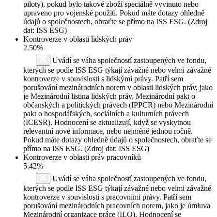
piloty), pokud bylo takové zboží speciálně vyvinuto nebo
upraveno pro vojenské použití. Pokud máte dotazy ohledně
údajů o společnostech, obraťte se přímo na ISS ESG. (Zdroj
dat: ISS ESG)
Kontroverze v oblasti lidských práv
2.50%
Uvádí se váha společností zastoupených ve fondu,
kterých se podle ISS ESG týkají závažné nebo velmi závažné
kontroverze v souvislosti s lidskými právy. Patří sem
porušování mezinárodních norem v oblasti lidských práv, jako
je Mezinárodní listina lidských práv, Mezinárodní pakt o
občanských a politických právech (IPPCR) nebo Mezinárodní
pakt o hospodářských, sociálních a kulturních právech
(ICESR). Hodnocení se aktualizují, když se vyskytnou
relevantní nové informace, nebo nejméně jednou ročně.
Pokud máte dotazy ohledně údajů o společnostech, obraťte se
přímo na ISS ESG. (Zdroj dat: ISS ESG)
Kontroverze v oblasti práv pracovníků
5.42%
Uvádí se váha společností zastoupených ve fondu,
kterých se podle ISS ESG týkají závažné nebo velmi závažné
kontroverze v souvislosti s pracovními právy. Patří sem
porušování mezinárodních pracovních norem, jako je úmluva
Mezinárodní organizace práce (ILO). Hodnocení se