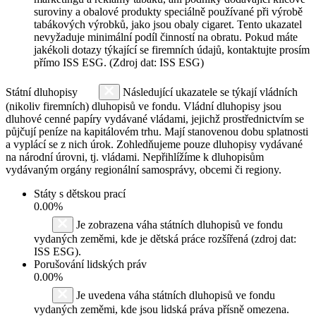
suroviny a obalové produkty speciálně používané při výrobě
tabákových výrobků, jako jsou obaly cigaret. Tento ukazatel
nevyžaduje minimální podíl činností na obratu. Pokud máte
jakékoli dotazy týkající se firemních údajů, kontaktujte prosím
přímo ISS ESG. (Zdroj dat: ISS ESG)
Státní dluhopisy
Následující ukazatele se týkají vládních
(nikoliv firemních) dluhopisů ve fondu. Vládní dluhopisy jsou
dluhové cenné papíry vydávané vládami, jejichž prostřednictvím se
půjčují peníze na kapitálovém trhu. Mají stanovenou dobu splatnosti
a vyplácí se z nich úrok. Zohledňujeme pouze dluhopisy vydávané
na národní úrovni, tj. vládami. Nepřihlížíme k dluhopisům
vydávaným orgány regionální samosprávy, obcemi či regiony.
Státy s dětskou prací
0.00%
Je zobrazena váha státních dluhopisů ve fondu
vydaných zeměmi, kde je dětská práce rozšířená (zdroj dat:
ISS ESG).
Porušování lidských práv
0.00%
Je uvedena váha státních dluhopisů ve fondu
vydaných zeměmi, kde jsou lidská práva přísně omezena.