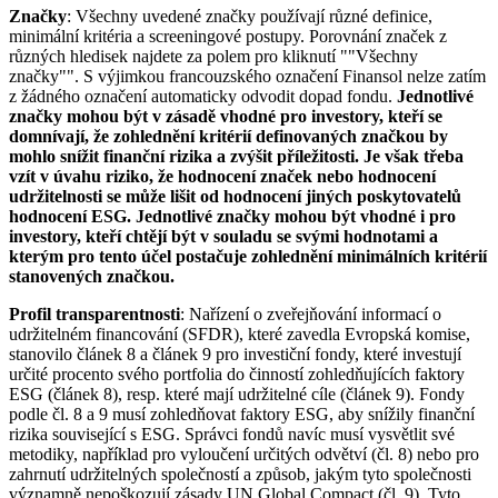
Značky
: Všechny uvedené značky používají různé definice,
minimální kritéria a screeningové postupy. Porovnání značek z
různých hledisek najdete za polem pro kliknutí ""Všechny
značky"". S výjimkou francouzského označení Finansol nelze zatím
z žádného označení automaticky odvodit dopad fondu.
Jednotlivé
značky mohou být v zásadě vhodné pro investory, kteří se
domnívají, že zohlednění kritérií definovaných značkou by
mohlo snížit finanční rizika a zvýšit příležitosti. Je však třeba
vzít v úvahu riziko, že hodnocení značek nebo hodnocení
udržitelnosti se může lišit od hodnocení jiných poskytovatelů
hodnocení ESG. Jednotlivé značky mohou být vhodné i pro
investory, kteří chtějí být v souladu se svými hodnotami a
kterým pro tento účel postačuje zohlednění minimálních kritérií
stanovených značkou.
Profil transparentnosti
: Nařízení o zveřejňování informací o
udržitelném financování (SFDR), které zavedla Evropská komise,
stanovilo článek 8 a článek 9 pro investiční fondy, které investují
určité procento svého portfolia do činností zohledňujících faktory
ESG (článek 8), resp. které mají udržitelné cíle (článek 9). Fondy
podle čl. 8 a 9 musí zohledňovat faktory ESG, aby snížily finanční
rizika související s ESG. Správci fondů navíc musí vysvětlit své
metodiky, například pro vyloučení určitých odvětví (čl. 8) nebo pro
zahrnutí udržitelných společností a způsob, jakým tyto společnosti
významně nepoškozují zásady UN Global Compact (čl. 9). Tyto