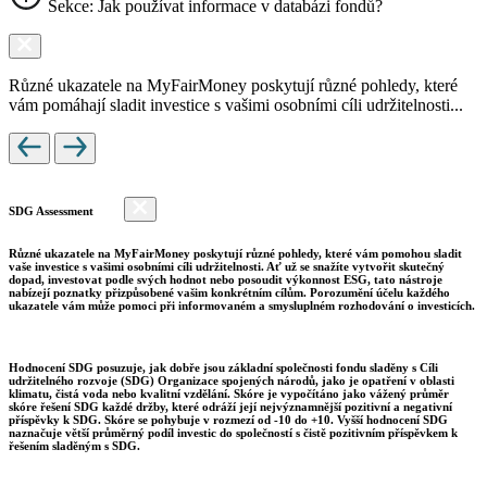
Sekce: Jak používat informace v databázi fondů?
Různé ukazatele na MyFairMoney poskytují různé pohledy, které
vám pomáhají sladit investice s vašimi osobními cíli udržitelnosti...
SDG Assessment
Různé ukazatele na MyFairMoney poskytují různé pohledy, které vám pomohou sladit
vaše investice s vašimi osobními cíli udržitelnosti. Ať už se snažíte vytvořit skutečný
dopad, investovat podle svých hodnot nebo posoudit výkonnost ESG, tato nástroje
nabízejí poznatky přizpůsobené vašim konkrétním cílům. Porozumění účelu každého
ukazatele vám může pomoci při informovaném a smysluplném rozhodování o investicích.
Hodnocení SDG posuzuje, jak dobře jsou základní společnosti fondu sladěny s Cíli
udržitelného rozvoje (SDG) Organizace spojených národů, jako je opatření v oblasti
klimatu, čistá voda nebo kvalitní vzdělání. Skóre je vypočítáno jako vážený průměr
skóre řešení SDG každé držby, které odráží její nejvýznamnější pozitivní a negativní
příspěvky k SDG. Skóre se pohybuje v rozmezí od -10 do +10. Vyšší hodnocení SDG
naznačuje větší průměrný podíl investic do společností s čistě pozitivním příspěvkem k
řešením sladěným s SDG.