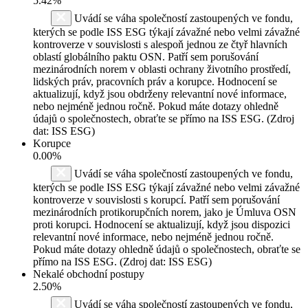
5.42%
Uvádí se váha společností zastoupených ve fondu,
kterých se podle ISS ESG týkají závažné nebo velmi závažné
kontroverze v souvislosti s alespoň jednou ze čtyř hlavních
oblastí globálního paktu OSN. Patří sem porušování
mezinárodních norem v oblasti ochrany životního prostředí,
lidských práv, pracovních práv a korupce. Hodnocení se
aktualizují, když jsou obdrženy relevantní nové informace,
nebo nejméně jednou ročně. Pokud máte dotazy ohledně
údajů o společnostech, obraťte se přímo na ISS ESG. (Zdroj
dat: ISS ESG)
Korupce
0.00%
Uvádí se váha společností zastoupených ve fondu,
kterých se podle ISS ESG týkají závažné nebo velmi závažné
kontroverze v souvislosti s korupcí. Patří sem porušování
mezinárodních protikorupčních norem, jako je Úmluva OSN
proti korupci. Hodnocení se aktualizují, když jsou dispozici
relevantní nové informace, nebo nejméně jednou ročně.
Pokud máte dotazy ohledně údajů o společnostech, obraťte se
přímo na ISS ESG. (Zdroj dat: ISS ESG)
Nekalé obchodní postupy
2.50%
Uvádí se váha společností zastoupených ve fondu,