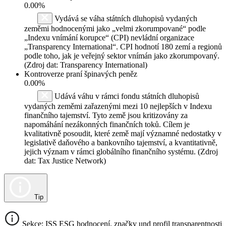
0.00%
Vydává se váha státních dluhopisů vydaných
zeměmi hodnocenými jako „velmi zkorumpované“ podle
„Indexu vnímání korupce“ (CPI) nevládní organizace
„Transparency International“. CPI hodnotí 180 zemí a regionů
podle toho, jak je veřejný sektor vnímán jako zkorumpovaný.
(Zdroj dat: Transparency International)
Kontroverze praní špinavých peněz
0.00%
Udává váhu v rámci fondu státních dluhopisů
vydaných zeměmi zařazenými mezi 10 nejlepších v Indexu
finančního tajemství. Tyto země jsou kritizovány za
napomáhání nezákonných finančních toků. Cílem je
kvalitativně posoudit, které země mají významné nedostatky v
legislativě daňového a bankovního tajemství, a kvantitativně,
jejich význam v rámci globálního finančního systému. (Zdroj
dat: Tax Justice Network)
Tip
Sekce: ISS ESG hodnocení, značky und profil transparentnosti