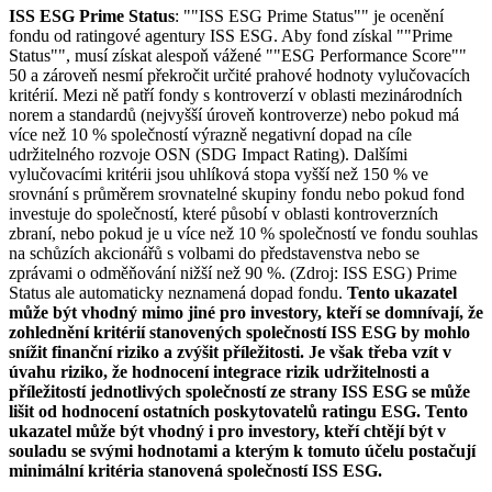
ISS ESG Prime Status
: ""ISS ESG Prime Status"" je ocenění
fondu od ratingové agentury ISS ESG. Aby fond získal ""Prime
Status"", musí získat alespoň vážené ""ESG Performance Score""
50 a zároveň nesmí překročit určité prahové hodnoty vylučovacích
kritérií. Mezi ně patří fondy s kontroverzí v oblasti mezinárodních
norem a standardů (nejvyšší úroveň kontroverze) nebo pokud má
více než 10 % společností výrazně negativní dopad na cíle
udržitelného rozvoje OSN (SDG Impact Rating). Dalšími
vylučovacími kritérii jsou uhlíková stopa vyšší než 150 % ve
srovnání s průměrem srovnatelné skupiny fondu nebo pokud fond
investuje do společností, které působí v oblasti kontroverzních
zbraní, nebo pokud je u více než 10 % společností ve fondu souhlas
na schůzích akcionářů s volbami do představenstva nebo se
zprávami o odměňování nižší než 90 %. (Zdroj: ISS ESG) Prime
Status ale automaticky neznamená dopad fondu.
Tento ukazatel
může být vhodný mimo jiné pro investory, kteří se domnívají, že
zohlednění kritérií stanovených společností ISS ESG by mohlo
snížit finanční riziko a zvýšit příležitosti. Je však třeba vzít v
úvahu riziko, že hodnocení integrace rizik udržitelnosti a
příležitostí jednotlivých společností ze strany ISS ESG se může
lišit od hodnocení ostatních poskytovatelů ratingu ESG. Tento
ukazatel může být vhodný i pro investory, kteří chtějí být v
souladu se svými hodnotami a kterým k tomuto účelu postačují
minimální kritéria stanovená společností ISS ESG.