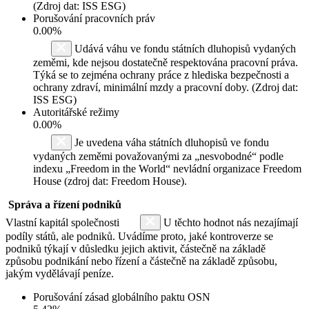
(Zdroj dat: ISS ESG)
Porušování pracovních práv
0.00%
Udává váhu ve fondu státních dluhopisů vydaných
zeměmi, kde nejsou dostatečně respektována pracovní práva.
Týká se to zejména ochrany práce z hlediska bezpečnosti a
ochrany zdraví, minimální mzdy a pracovní doby. (Zdroj dat:
ISS ESG)
Autoritářské režimy
0.00%
Je uvedena váha státních dluhopisů ve fondu
vydaných zeměmi považovanými za „nesvobodné“ podle
indexu „Freedom in the World“ nevládní organizace Freedom
House (zdroj dat: Freedom House).
Správa a řízení podniků
Vlastní kapitál společnosti
U těchto hodnot nás nezajímají
podíly států, ale podniků. Uvádíme proto, jaké kontroverze se
podniků týkají v důsledku jejich aktivit, částečně na základě
způsobu podnikání nebo řízení a částečně na základě způsobu,
jakým vydělávají peníze.
Porušování zásad globálního paktu OSN