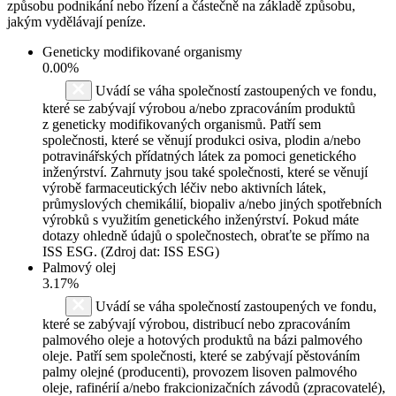
způsobu podnikání nebo řízení a částečně na základě způsobu,
jakým vydělávají peníze.
Geneticky modifikované organismy
0.00%
Uvádí se váha společností zastoupených ve fondu,
které se zabývají výrobou a/nebo zpracováním produktů
z geneticky modifikovaných organismů. Patří sem
společnosti, které se věnují produkci osiva, plodin a/nebo
potravinářských přídatných látek za pomoci genetického
inženýrství. Zahrnuty jsou také společnosti, které se věnují
výrobě farmaceutických léčiv nebo aktivních látek,
průmyslových chemikálií, biopaliv a/nebo jiných spotřebních
výrobků s využitím genetického inženýrství. Pokud máte
dotazy ohledně údajů o společnostech, obraťte se přímo na
ISS ESG. (Zdroj dat: ISS ESG)
Palmový olej
3.17%
Uvádí se váha společností zastoupených ve fondu,
které se zabývají výrobou, distribucí nebo zpracováním
palmového oleje a hotových produktů na bázi palmového
oleje. Patří sem společnosti, které se zabývají pěstováním
palmy olejné (producenti), provozem lisoven palmového
oleje, rafinérií a/nebo frakcionizačních závodů (zpracovatelé),