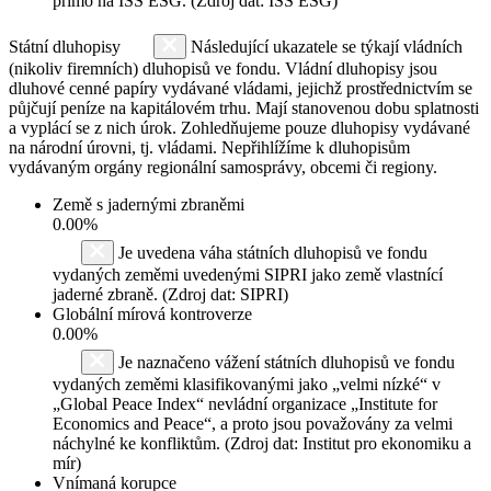
přímo na ISS ESG. (Zdroj dat: ISS ESG)
Státní dluhopisy
Následující ukazatele se týkají vládních
(nikoliv firemních) dluhopisů ve fondu. Vládní dluhopisy jsou
dluhové cenné papíry vydávané vládami, jejichž prostřednictvím se
půjčují peníze na kapitálovém trhu. Mají stanovenou dobu splatnosti
a vyplácí se z nich úrok. Zohledňujeme pouze dluhopisy vydávané
na národní úrovni, tj. vládami. Nepřihlížíme k dluhopisům
vydávaným orgány regionální samosprávy, obcemi či regiony.
Země s jadernými zbraněmi
0.00%
Je uvedena váha státních dluhopisů ve fondu
vydaných zeměmi uvedenými SIPRI jako země vlastnící
jaderné zbraně. (Zdroj dat: SIPRI)
Globální mírová kontroverze
0.00%
Je naznačeno vážení státních dluhopisů ve fondu
vydaných zeměmi klasifikovanými jako „velmi nízké“ v
„Global Peace Index“ nevládní organizace „Institute for
Economics and Peace“, a proto jsou považovány za velmi
náchylné ke konfliktům. (Zdroj dat: Institut pro ekonomiku a
mír)
Vnímaná korupce