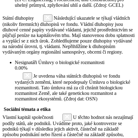
uhelný průmysl, zplyňování uhlí a další. (Zdroj: GCEL)
Státní dluhopisy
Následující ukazatele se týkají vládních
(nikoliv firemních) dluhopisů ve fondu. Vládní dluhopisy jsou
dluhové cenné papíry vydávané vládami, jejichž prostřednictvím se
půjčují peníze na kapitálovém trhu. Mají stanovenou dobu splatnosti
a vyplácí se z nich úrok. Zohledňujeme pouze dluhopisy vydávané
na národní úrovni, tj. vládami. Nepřihlížíme k dluhopisům
vydávaným orgány regionální samosprávy, obcemi či regiony.
Nesignatáři Úmluvy o biologické rozmanitosti
0.00%
Je uvedena váha státních dluhopisů ve fondu
vydaných zeměmi, které nepodepsaly Úmluvu o biologické
rozmanitosti. Tato úmluva má za cíl chránit biologickou
rozmanitost Země, ale také genetickou rozmanitost a
rozmanitost ekosystémů. (Zdroj dat: OSN)
Sociální témata a etika
Vlastní kapitál společnosti
U těchto hodnot nás nezajímají
podíly států, ale podniků. Uvádíme proto, jaké kontroverze se
podniků týkají v důsledku jejich aktivit, částečně na základě
způsobu podnikání nebo řízení a částečně na základě způsobu,