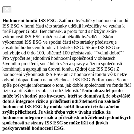
Hodnocení fondů ISS ESG
: Zatímco hvězdičky hodnocení fondů
ISS ESG v horní části této stránky udělují hvězdičky ve vztahu k
třídě Lipper Global Benchmark, a proto fond s nízkým skóre
výkonnosti ISS ESG může získat několik hvězdiček. Skóre
výkonnosti ISS ESG ve spodní části této stránky představuje
absolutní hodnocení fondu z hlediska ESG. Skóre ISS ESG se
pohybuje od 0 do 100, přičemž 100 představuje ""velmi dobré"".
Pro výpočet se jednotlivá hodnocení společností v oblastech
životního prostředí, sociálních věcí a správy a řízení společností
kombinují a agregují na úrovni fondu. (Zdroj dat: ISS ESG) Z
hodnocení výkonnosti ISS ESG ani z hodnocení fondu však nelze
odvodit dopad fondu na udržitelnost. ISS ESG Performance Score
spíše poskytuje informace o tom, jak dobře společnosti ve fondu řídí
rizika a příležitosti v oblasti udržitelnosti.
Tento ukazatel proto
může být vhodný pro investory, kteří se domnívají, že obzvláště
dobrá integrace rizik a příležitostí udržitelnosti na základě
hodnocení ISS ESG by mohla snížit finanční riziko a/nebo
zvýšit příležitosti. Je však třeba vzít v úvahu riziko, že
hodnocení integrace rizik a příležitostí udržitelnosti jednotlivých
společností ze strany ISS ESG se může lišit od jiných
poskytovatelů hodnocení ESG.