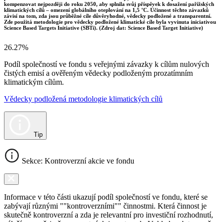
kompenzovat nejpozději do roku 2050, aby splnila svůj příspěvek k dosažení pařížských
klimatických cílů – omezení globálního oteplování na 1,5 °C. Účinnost těchto závazků
závisí na tom, zda jsou průběžné cíle důvěryhodné, vědecky podložené a transparentní.
Zde použitá metodologie pro vědecky podložené klimatické cíle byla vyvinuta iniciativou
Science Based Targets Initiative (SBTi). (Zdroj dat: Science Based Target Initiative)
26.27%
Podíl společností ve fondu s veřejnými závazky k cílům nulových
čistých emisí a ověřeným vědecky podloženým prozatímním
klimatickým cílům.
Vědecky podložená metodologie klimatických cílů
Tip
Sekce: Kontroverzní akcie ve fondu
Informace v této části ukazují podíl společností ve fondu, které se
zabývají různými ""kontroverzními"" činnostmi. Která činnost je
skutečně kontroverzní a zda je relevantní pro investiční rozhodnutí,