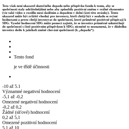
Toto však není ukazatel skutečného dopadu nebo příspěvku fondu k tomu, aby se
společnosti staly udržitelnějšími nebo aby způsobily pozitivní změnu v reálné ekonomice
(viz také video o rozdílu mezi sladěním a dopadem v dolní části této stránky). Tento
ukazatel může být zvláště vhodný pro investory, kteří chtějí být v souladu se svými
hodnotami a proto chtějí investovat do společností, které průměrně pozitivně přispívají k
SDG. Vysoké hodnocení SDG může pomoci zajistit, že se investice průměrně uskutečňují
do společností s čistě pozitivním příspěvkem k SDG; nicméně to neznamená, že v důsledku
investice došlo k jakékoli změně chování společnosti (k „dopadu“).
Tento fond
je ve třídě účinnosti
-10 až 5.1
Významné negativní hodnocení
-5,1 až -0,2
Omezené negativní hodnocení
-0,2 až 0,2
Žádné (síťové) hodnocení
0,2 až 5,1
Omezené pozitivní hodnocení
5.1 až 10