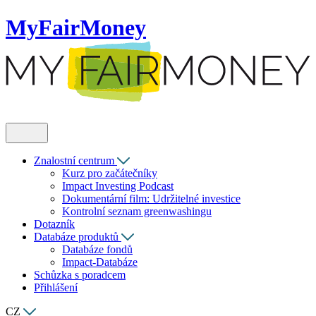
MyFairMoney
Znalostní centrum
Kurz pro začátečníky
Impact Investing Podcast
Dokumentární film: Udržitelné investice
Kontrolní seznam greenwashingu
Dotazník
Databáze produktů
Databáze fondů
Impact-Databáze
Schůzka s poradcem
Přihlášení
CZ