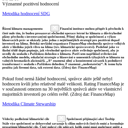
Významné pozitivní hodnocení
Metodika hodnocení SDG
Řízení klimatu managementu
Finanční instituce mohou přispět k přechodu k
čisté nule tím, že budou prosazovat obchodní operace šetrné ke klimatu a důvěryhodné
plány přechodu s investovanými společnostmi. Přímý dialog se společností a výkon
hlasovacích práv se ukázaly jako jedna z nejúčinnějších strategií pro pozitivní dopad
investorů na klima. Britská nevládní organizace FinanceMap ohodnotila správce velkých
aktiv z hlediska jejich vlivu na klima (tzv. klimatické správcovství). Podobně jako ve
školní třídě dopis popisuje, jak věrohodně správce aktiv ovlivňuje společnosti, aby je
uvedly do souladu s Pařížskou dohodou o klimatu. Patří sem například ovlivňování
obchodního modelu, eskalační strategie a hlasování o usneseních týkajících se klimatu na
valných hromadách akcionářů. „A“ znamená silný a konzistentní závazek k podnikové
transformaci v souladu s Pařížskou dohodou, F znamená „nedostatečný“. K tomu byla
použita jak firemní data, tak externí data. (Zdroj dat: FinanceMap)
Pokud fond nemá žádné hodnocení, správce aktiv ještě nebyl
hodnocen kvůli jeho relativně malé velikosti. Rating FinanceMap je
v současnosti omezen na 30 největších správců aktiv ve vlastnictví
majoritních investorů po celém světě. (Zdroj dat: FinanceMap)
Metodika Climate Stewarship
Vědecky podložené klimatické cíle
Společnosti přijímající akci Tooltip
Stále více společností se dobrovolně zavazuje k cílům nulových čistých emisí a formuluje
prozatímní klimatické cíle. Čisté nulové cíle udávají, kolik emisí musí společnost snížit a