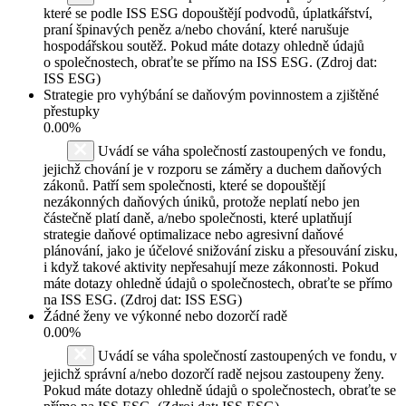
které se podle ISS ESG dopouštějí podvodů, úplatkářství,
praní špinavých peněz a/nebo chování, které narušuje
hospodářskou soutěž. Pokud máte dotazy ohledně údajů
o společnostech, obraťte se přímo na ISS ESG. (Zdroj dat:
ISS ESG)
Strategie pro vyhýbání se daňovým povinnostem a zjištěné
přestupky
0.00%
Uvádí se váha společností zastoupených ve fondu,
jejichž chování je v rozporu se záměry a duchem daňových
zákonů. Patří sem společnosti, které se dopouštějí
nezákonných daňových úniků, protože neplatí nebo jen
částečně platí daně, a/nebo společnosti, které uplatňují
strategie daňové optimalizace nebo agresivní daňové
plánování, jako je účelové snižování zisku a přesouvání zisku,
i když takové aktivity nepřesahují meze zákonnosti. Pokud
máte dotazy ohledně údajů o společnostech, obraťte se přímo
na ISS ESG. (Zdroj dat: ISS ESG)
Žádné ženy ve výkonné nebo dozorčí radě
0.00%
Uvádí se váha společností zastoupených ve fondu, v
jejichž správní a/nebo dozorčí radě nejsou zastoupeny ženy.
Pokud máte dotazy ohledně údajů o společnostech, obraťte se