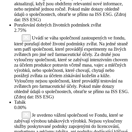
aktualizují, když jsou obdrženy relevantní nové informace,
nebo nejméně jednou ročně. Pokud máte dotazy ohledně
údajů o společnostech, obraťte se přímo na ISS ESG. (Zdroj
dat: ISS ESG)
Porušování dobrých životních podmínek zvířat
2.75%
Uvádí se váha společností zastoupených ve fondu,
které porušují dobré životní podmínky zvířat. Na jedné straně
sem patří společnosti, které provádějí experimenty na živých
zvířatech pro jiné než farmaceutické účely. Za druhé jsou
vyloučeny společnosti, které se zabývají intenzivním chovem
za účelem produkce potravin včetně masa, vajec a mléčných
výrobků, nebo společnosti, které chovají, chytají nebo
porážejí zvířata za účelem získávání kožešin a kůže.
Vyloučeny nejsou společnosti, které provádějí testování na
zvířatech pro farmaceutické účely. Pokud máte dotazy
ohledně údajů o společnostech, obraťte se přímo na ISS ESG.
(Zdroj dat: ISS ESG)
Tabák
0.00%
Je uvedeno vážení společností ve Fondu, které se
zabývají výrobou tabákových výrobků. Nejsou vyloučeny
služby poskytované podniky zapojenými do licencování,
marketingu a reklamy tabáku, ani podniky dodávající klíčové