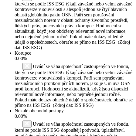
kterých se podle ISS ESG týkají závažné nebo velmi závažné
kontroverze v souvislosti s alespoň jednou ze čtyř hlavních
oblastí globálního paktu OSN. Patří sem porušování
mezinárodních norem v oblasti ochrany životního prostředí,
lidských práv, pracovních práv a korupce. Hodnocení se
aktualizují, když jsou obdrženy relevantní nové informace,
nebo nejméně jednou ročně. Pokud máte dotazy ohledně
údajů o společnostech, obraťte se přímo na ISS ESG. (Zdroj
dat: ISS ESG)
Korupce
0.00%
Uvádí se váha společností zastoupených ve fondu,
kterých se podle ISS ESG týkají závažné nebo velmi závažné
kontroverze v souvislosti s korupcí. Patří sem porušování
mezinárodních protikorupčních norem, jako je Úmluva OSN
proti korupci. Hodnocení se aktualizují, když jsou dispozici
relevantní nové informace, nebo nejméně jednou ročně.
Pokud máte dotazy ohledně údajů o společnostech, obraťte se
přímo na ISS ESG. (Zdroj dat: ISS ESG)
Nekalé obchodní postupy
0.00%
Uvádí se váha společností zastoupených ve fondu,
které se podle ISS ESG dopouštějí podvodů, úplatkářství,
praní špinavých peněz a/nebo chování, které narušuje