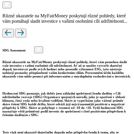
Různé ukazatele na MyFairMoney poskytují různé pohledy, které
vám pomáhají sladit investice s vašimi osobními cíli udržitelnosti...
SDG Assessment
Různé ukazatele na MyFairMoney poskytují různé pohledy, které vám pomohou sladit
vaše investice s vašimi osobními cíli udržitelnosti. Ať už se snažíte vytvořit skutečný
dopad, investovat podle svých hodnot nebo posoudit výkonnost ESG, tato nástroje
nabízejí poznatky přizpůsobené vašim konkrétním cílům. Porozumění účelu každého
ukazatele vám může pomoci při informovaném a smysluplném rozhodování o investicích.
Hodnocení SDG posuzuje, jak dobře jsou základní společnosti fondu sladěny s Cíli
udržitelného rozvoje (SDG) Organizace spojených národů, jako je opatření v oblasti
klimatu, čistá voda nebo kvalitní vzdělání. Skóre je vypočítáno jako vážený průměr
skóre řešení SDG každé držby, které odráží její nejvýznamnější pozitivní a negativní
příspěvky k SDG. Skóre se pohybuje v rozmezí od -10 do +10. Vyšší hodnocení SDG
naznačuje větší průměrný podíl investic do společností s čistě pozitivním příspěvkem k
řešením sladěným s SDG.
Toto však není ukazatel skutečného dopadu nebo příspěvku fondu k tomu, aby se