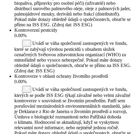
biopaliva, přípravky pro osobní péči) (uživatelé) nebo
distribucí surového palmového oleje, oleje z palmových jader,
palmojádrové mouky, derivátů nebo frakcí (distributoři).
Pokud máte dotazy ohledně údajů o společnostech, obraťte se
přímo na ISS ESG. (Zdroj dat: ISS ESG)
Kontroverzní pesticidy
0.00%
Uvádí se váha společností zastoupených ve fondu,
které se zabývají výrobou pesticidů s obsahem složek
označených Světovou zdravotnickou organizací (WHO) za
mimořádně nebo vysoce nebezpečné. Pokud máte dotazy
ohledně údajů o společnostech, obraťte se přímo na ISS ESG.
(Zdroj dat: ISS ESG)
Kontroverze v oblasti ochrany životního prostředí
0.00%
Uvádí se váha společností zastoupených ve fondu,
kterých se podle ISS ESG týkají závažné nebo velmi závažné
kontroverze v souvislosti se životním prostředím. Patří sem
porušování mezinárodních environmentálních standardů, jako
je Deklarace z Rio de Janeira o životním prostředí a rozvoji,
Úmluva o biologické rozmanitosti nebo Pařížská dohoda
o klimatu. Hodnocení se aktualizují, když se vyskytnou
relevantní nové informace, nebo nejméně jednou ročně.
Pokud máte dotazy ohledně údajů o společnostech, obraťte se