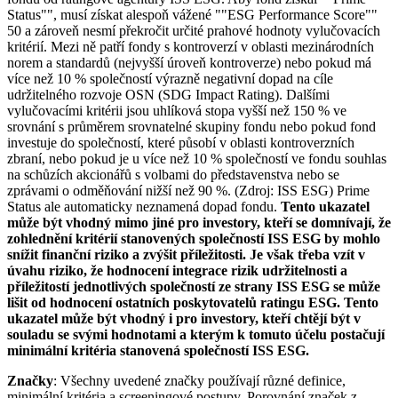
Status"", musí získat alespoň vážené ""ESG Performance Score""
50 a zároveň nesmí překročit určité prahové hodnoty vylučovacích
kritérií. Mezi ně patří fondy s kontroverzí v oblasti mezinárodních
norem a standardů (nejvyšší úroveň kontroverze) nebo pokud má
více než 10 % společností výrazně negativní dopad na cíle
udržitelného rozvoje OSN (SDG Impact Rating). Dalšími
vylučovacími kritérii jsou uhlíková stopa vyšší než 150 % ve
srovnání s průměrem srovnatelné skupiny fondu nebo pokud fond
investuje do společností, které působí v oblasti kontroverzních
zbraní, nebo pokud je u více než 10 % společností ve fondu souhlas
na schůzích akcionářů s volbami do představenstva nebo se
zprávami o odměňování nižší než 90 %. (Zdroj: ISS ESG) Prime
Status ale automaticky neznamená dopad fondu.
Tento ukazatel
může být vhodný mimo jiné pro investory, kteří se domnívají, že
zohlednění kritérií stanovených společností ISS ESG by mohlo
snížit finanční riziko a zvýšit příležitosti. Je však třeba vzít v
úvahu riziko, že hodnocení integrace rizik udržitelnosti a
příležitostí jednotlivých společností ze strany ISS ESG se může
lišit od hodnocení ostatních poskytovatelů ratingu ESG. Tento
ukazatel může být vhodný i pro investory, kteří chtějí být v
souladu se svými hodnotami a kterým k tomuto účelu postačují
minimální kritéria stanovená společností ISS ESG.
Značky
: Všechny uvedené značky používají různé definice,
minimální kritéria a screeningové postupy. Porovnání značek z