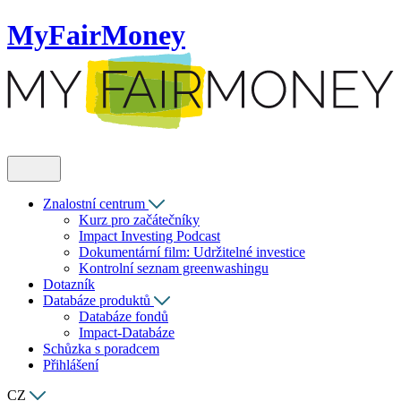
MyFairMoney
Znalostní centrum
Kurz pro začátečníky
Impact Investing Podcast
Dokumentární film: Udržitelné investice
Kontrolní seznam greenwashingu
Dotazník
Databáze produktů
Databáze fondů
Impact-Databáze
Schůzka s poradcem
Přihlášení
CZ