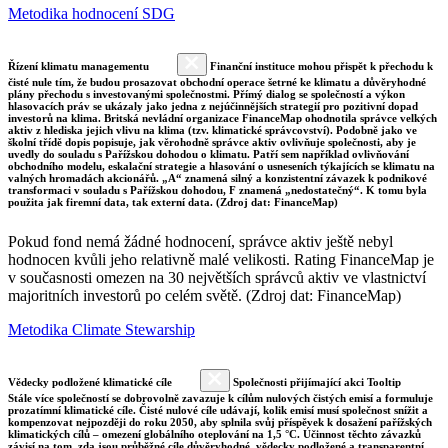
Metodika hodnocení SDG
Řízení klimatu managementu
Finanční instituce mohou přispět k přechodu k
čisté nule tím, že budou prosazovat obchodní operace šetrné ke klimatu a důvěryhodné
plány přechodu s investovanými společnostmi. Přímý dialog se společností a výkon
hlasovacích práv se ukázaly jako jedna z nejúčinnějších strategií pro pozitivní dopad
investorů na klima. Britská nevládní organizace FinanceMap ohodnotila správce velkých
aktiv z hlediska jejich vlivu na klima (tzv. klimatické správcovství). Podobně jako ve
školní třídě dopis popisuje, jak věrohodně správce aktiv ovlivňuje společnosti, aby je
uvedly do souladu s Pařížskou dohodou o klimatu. Patří sem například ovlivňování
obchodního modelu, eskalační strategie a hlasování o usneseních týkajících se klimatu na
valných hromadách akcionářů. „A“ znamená silný a konzistentní závazek k podnikové
transformaci v souladu s Pařížskou dohodou, F znamená „nedostatečný“. K tomu byla
použita jak firemní data, tak externí data. (Zdroj dat: FinanceMap)
Pokud fond nemá žádné hodnocení, správce aktiv ještě nebyl
hodnocen kvůli jeho relativně malé velikosti. Rating FinanceMap je
v současnosti omezen na 30 největších správců aktiv ve vlastnictví
majoritních investorů po celém světě. (Zdroj dat: FinanceMap)
Metodika Climate Stewarship
Vědecky podložené klimatické cíle
Společnosti přijímající akci Tooltip
Stále více společností se dobrovolně zavazuje k cílům nulových čistých emisí a formuluje
prozatímní klimatické cíle. Čisté nulové cíle udávají, kolik emisí musí společnost snížit a
kompenzovat nejpozději do roku 2050, aby splnila svůj příspěvek k dosažení pařížských
klimatických cílů – omezení globálního oteplování na 1,5 °C. Účinnost těchto závazků
závisí na tom, zda jsou průběžné cíle důvěryhodné, vědecky podložené a transparentní.