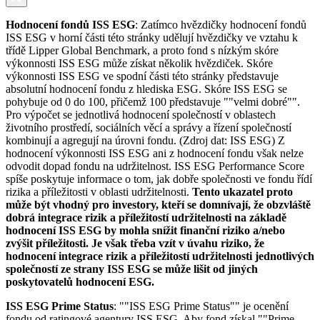
Hodnocení fondů ISS ESG
: Zatímco hvězdičky hodnocení fondů
ISS ESG v horní části této stránky udělují hvězdičky ve vztahu k
třídě Lipper Global Benchmark, a proto fond s nízkým skóre
výkonnosti ISS ESG může získat několik hvězdiček. Skóre
výkonnosti ISS ESG ve spodní části této stránky představuje
absolutní hodnocení fondu z hlediska ESG. Skóre ISS ESG se
pohybuje od 0 do 100, přičemž 100 představuje ""velmi dobré"".
Pro výpočet se jednotlivá hodnocení společností v oblastech
životního prostředí, sociálních věcí a správy a řízení společností
kombinují a agregují na úrovni fondu. (Zdroj dat: ISS ESG) Z
hodnocení výkonnosti ISS ESG ani z hodnocení fondu však nelze
odvodit dopad fondu na udržitelnost. ISS ESG Performance Score
spíše poskytuje informace o tom, jak dobře společnosti ve fondu řídí
rizika a příležitosti v oblasti udržitelnosti.
Tento ukazatel proto
může být vhodný pro investory, kteří se domnívají, že obzvláště
dobrá integrace rizik a příležitostí udržitelnosti na základě
hodnocení ISS ESG by mohla snížit finanční riziko a/nebo
zvýšit příležitosti. Je však třeba vzít v úvahu riziko, že
hodnocení integrace rizik a příležitostí udržitelnosti jednotlivých
společností ze strany ISS ESG se může lišit od jiných
poskytovatelů hodnocení ESG.
ISS ESG Prime Status
: ""ISS ESG Prime Status"" je ocenění
fondu od ratingové agentury ISS ESG. Aby fond získal ""Prime