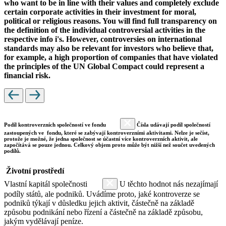
who want to be in line with their values and completely exclude
certain corporate activities in their investment for moral,
political or religious reasons. You will find full transparency on
the definition of the individual controversial activities in the
respective info i's. However, controversies on international
standards may also be relevant for investors who believe that,
for example, a high proportion of companies that have violated
the principles of the UN Global Compact could represent a
financial risk.
Podíl kontroverzních společností ve fondu
Čísla udávají podíl společností
zastoupených ve fondu, které se zabývají kontroverzními aktivitami. Nelze je sečíst,
protože je možné, že jedna společnost se účastní více kontroverzních aktivit, ale
započítává se pouze jednou. Celkový objem proto může být nižší než součet uvedených
podílů.
Životní prostředí
Vlastní kapitál společnosti
U těchto hodnot nás nezajímají
podíly států, ale podniků. Uvádíme proto, jaké kontroverze se
podniků týkají v důsledku jejich aktivit, částečně na základě
způsobu podnikání nebo řízení a částečně na základě způsobu,
jakým vydělávají peníze.