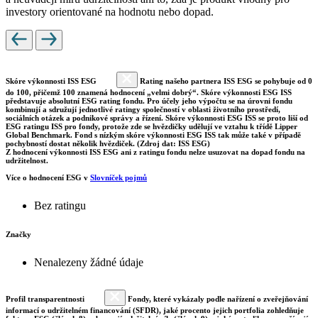
investory orientované na hodnotu nebo dopad.
Skóre výkonnosti ISS ESG
Rating našeho partnera ISS ESG se pohybuje od 0
do 100, přičemž 100 znamená hodnocení „velmi dobrý“. Skóre výkonnosti ESG ISS
představuje absolutní ESG rating fondu. Pro účely jeho výpočtu se na úrovni fondu
kombinují a sdružují jednotlivé ratingy společností v oblasti životního prostředí,
sociálních otázek a podnikové správy a řízení. Skóre výkonnosti ESG ISS se proto liší od
ESG ratingu ISS pro fondy, protože zde se hvězdičky udělují ve vztahu k třídě Lipper
Global Benchmark. Fond s nízkým skóre výkonnosti ESG ISS tak může také v případě
pochybností dostat několik hvězdiček. (Zdroj dat: ISS ESG)
Z hodnocení výkonnosti ISS ESG ani z ratingu fondu nelze usuzovat na dopad fondu na
udržitelnost.
Více o hodnocení ESG v
Slovníček pojmů
Bez ratingu
Značky
Nenalezeny žádné údaje
Profil transparentnosti
Fondy, které vykázaly podle nařízení o zveřejňování
informací o udržitelném financování (SFDR), jaké procento jejich portfolia zohledňuje