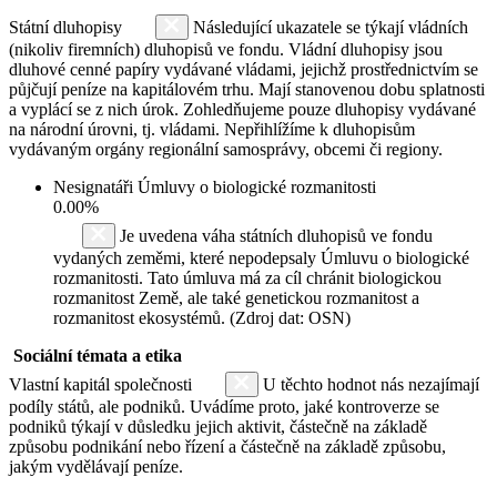
Státní dluhopisy
Následující ukazatele se týkají vládních
(nikoliv firemních) dluhopisů ve fondu. Vládní dluhopisy jsou
dluhové cenné papíry vydávané vládami, jejichž prostřednictvím se
půjčují peníze na kapitálovém trhu. Mají stanovenou dobu splatnosti
a vyplácí se z nich úrok. Zohledňujeme pouze dluhopisy vydávané
na národní úrovni, tj. vládami. Nepřihlížíme k dluhopisům
vydávaným orgány regionální samosprávy, obcemi či regiony.
Nesignatáři Úmluvy o biologické rozmanitosti
0.00%
Je uvedena váha státních dluhopisů ve fondu
vydaných zeměmi, které nepodepsaly Úmluvu o biologické
rozmanitosti. Tato úmluva má za cíl chránit biologickou
rozmanitost Země, ale také genetickou rozmanitost a
rozmanitost ekosystémů. (Zdroj dat: OSN)
Sociální témata a etika
Vlastní kapitál společnosti
U těchto hodnot nás nezajímají
podíly států, ale podniků. Uvádíme proto, jaké kontroverze se
podniků týkají v důsledku jejich aktivit, částečně na základě
způsobu podnikání nebo řízení a částečně na základě způsobu,
jakým vydělávají peníze.