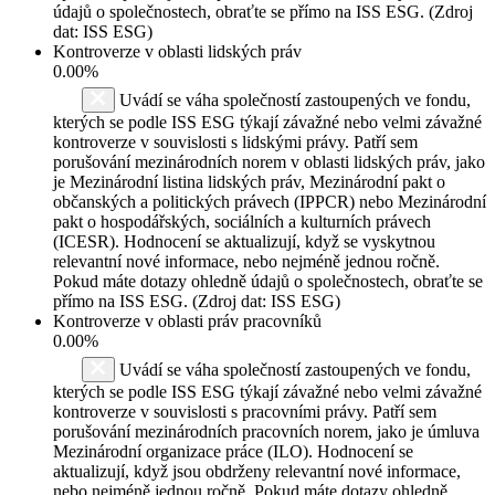
údajů o společnostech, obraťte se přímo na ISS ESG. (Zdroj
dat: ISS ESG)
Kontroverze v oblasti lidských práv
0.00%
Uvádí se váha společností zastoupených ve fondu,
kterých se podle ISS ESG týkají závažné nebo velmi závažné
kontroverze v souvislosti s lidskými právy. Patří sem
porušování mezinárodních norem v oblasti lidských práv, jako
je Mezinárodní listina lidských práv, Mezinárodní pakt o
občanských a politických právech (IPPCR) nebo Mezinárodní
pakt o hospodářských, sociálních a kulturních právech
(ICESR). Hodnocení se aktualizují, když se vyskytnou
relevantní nové informace, nebo nejméně jednou ročně.
Pokud máte dotazy ohledně údajů o společnostech, obraťte se
přímo na ISS ESG. (Zdroj dat: ISS ESG)
Kontroverze v oblasti práv pracovníků
0.00%
Uvádí se váha společností zastoupených ve fondu,
kterých se podle ISS ESG týkají závažné nebo velmi závažné
kontroverze v souvislosti s pracovními právy. Patří sem
porušování mezinárodních pracovních norem, jako je úmluva
Mezinárodní organizace práce (ILO). Hodnocení se
aktualizují, když jsou obdrženy relevantní nové informace,
nebo nejméně jednou ročně. Pokud máte dotazy ohledně