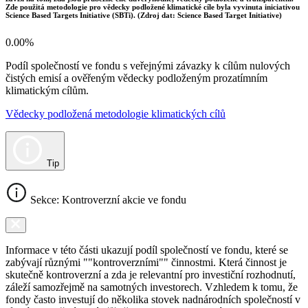
Zde použitá metodologie pro vědecky podložené klimatické cíle byla vyvinuta iniciativou
Science Based Targets Initiative (SBTi). (Zdroj dat: Science Based Target Initiative)
0.00%
Podíl společností ve fondu s veřejnými závazky k cílům nulových
čistých emisí a ověřeným vědecky podloženým prozatímním
klimatickým cílům.
Vědecky podložená metodologie klimatických cílů
Tip
Sekce: Kontroverzní akcie ve fondu
Informace v této části ukazují podíl společností ve fondu, které se
zabývají různými ""kontroverzními"" činnostmi. Která činnost je
skutečně kontroverzní a zda je relevantní pro investiční rozhodnutí,
záleží samozřejmě na samotných investorech. Vzhledem k tomu, že
fondy často investují do několika stovek nadnárodních společností v