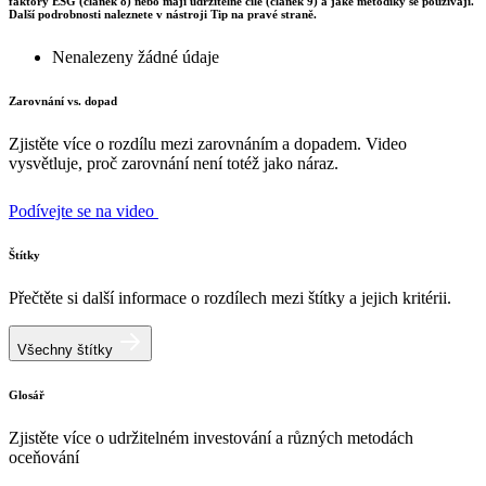
faktory ESG (článek 8) nebo mají udržitelné cíle (článek 9) a jaké metodiky se používají.
Další podrobnosti naleznete v nástroji Tip na pravé straně.
Nenalezeny žádné údaje
Zarovnání vs. dopad
Zjistěte více o rozdílu mezi zarovnáním a dopadem. Video
vysvětluje, proč zarovnání není totéž jako náraz.
Podívejte se na video
Štítky
Přečtěte si další informace o rozdílech mezi štítky a jejich kritérii.
Všechny štítky
Glosář
Zjistěte více o udržitelném investování a různých metodách
oceňování