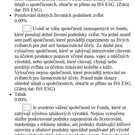
údajů o společnostech, obraťte se přímo na ISS ESG. (Zdroj
dat: ISS ESG)
Porušování dobrých životních podmínek zvířat
0.00%
Uvádí se váha společností zastoupených ve fondu,
které porušují dobré životní podmínky zvířat. Na jedné straně
sem patří společnosti, které provádějí experimenty na živých
zvířatech pro jiné než farmaceutické účely. Za druhé jsou
vyloučeny společnosti, které se zabývají intenzivním chovem
za účelem produkce potravin včetně masa, vajec a mléčných
výrobků, nebo společnosti, které chovají, chytají nebo
porážejí zvířata za účelem získávání kožešin a kůže.
Vyloučeny nejsou společnosti, které provádějí testování na
zvířatech pro farmaceutické účely. Pokud máte dotazy
ohledně údajů o společnostech, obraťte se přímo na ISS ESG.
(Zdroj dat: ISS ESG)
Tabák
0.00%
Je uvedeno vážení společností ve Fondu, které se
zabývají výrobou tabákových výrobků. Nejsou vyloučeny
služby poskytované podniky zapojenými do licencování,
marketingu a reklamy tabáku, ani podniky dodávající klíčové
suroviny a obalové produkty speciálně používané při výrobě