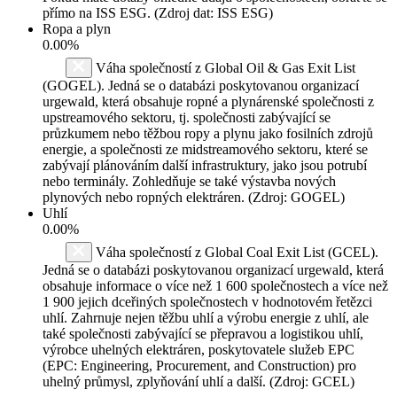
přímo na ISS ESG. (Zdroj dat: ISS ESG)
Ropa a plyn
0.00%
Váha společností z Global Oil & Gas Exit List
(GOGEL). Jedná se o databázi poskytovanou organizací
urgewald, která obsahuje ropné a plynárenské společnosti z
upstreamového sektoru, tj. společnosti zabývající se
průzkumem nebo těžbou ropy a plynu jako fosilních zdrojů
energie, a společnosti ze midstreamového sektoru, které se
zabývají plánováním další infrastruktury, jako jsou potrubí
nebo terminály. Zohledňuje se také výstavba nových
plynových nebo ropných elektráren. (Zdroj: GOGEL)
Uhlí
0.00%
Váha společností z Global Coal Exit List (GCEL).
Jedná se o databázi poskytovanou organizací urgewald, která
obsahuje informace o více než 1 600 společnostech a více než
1 900 jejich dceřiných společnostech v hodnotovém řetězci
uhlí. Zahrnuje nejen těžbu uhlí a výrobu energie z uhlí, ale
také společnosti zabývající se přepravou a logistikou uhlí,
výrobce uhelných elektráren, poskytovatele služeb EPC
(EPC: Engineering, Procurement, and Construction) pro
uhelný průmysl, zplyňování uhlí a další. (Zdroj: GCEL)