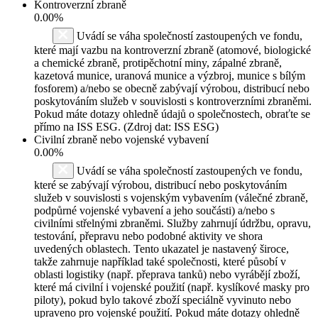
Kontroverzní zbraně
0.00%
Uvádí se váha společností zastoupených ve fondu,
které mají vazbu na kontroverzní zbraně (atomové, biologické
a chemické zbraně, protipěchotní miny, zápalné zbraně,
kazetová munice, uranová munice a výzbroj, munice s bílým
fosforem) a/nebo se obecně zabývají výrobou, distribucí nebo
poskytováním služeb v souvislosti s kontroverzními zbraněmi.
Pokud máte dotazy ohledně údajů o společnostech, obraťte se
přímo na ISS ESG. (Zdroj dat: ISS ESG)
Civilní zbraně nebo vojenské vybavení
0.00%
Uvádí se váha společností zastoupených ve fondu,
které se zabývají výrobou, distribucí nebo poskytováním
služeb v souvislosti s vojenským vybavením (válečné zbraně,
podpůrné vojenské vybavení a jeho součásti) a/nebo s
civilními střelnými zbraněmi. Služby zahrnují údržbu, opravu,
testování, přepravu nebo podobné aktivity ve shora
uvedených oblastech. Tento ukazatel je nastavený široce,
takže zahrnuje například také společnosti, které působí v
oblasti logistiky (např. přeprava tanků) nebo vyrábějí zboží,
které má civilní i vojenské použití (např. kyslíkové masky pro
piloty), pokud bylo takové zboží speciálně vyvinuto nebo
upraveno pro vojenské použití. Pokud máte dotazy ohledně