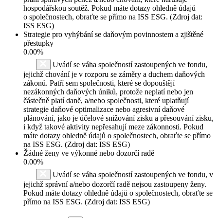
hospodářskou soutěž. Pokud máte dotazy ohledně údajů
o společnostech, obraťte se přímo na ISS ESG. (Zdroj dat:
ISS ESG)
Strategie pro vyhýbání se daňovým povinnostem a zjištěné
přestupky
0.00%
Uvádí se váha společností zastoupených ve fondu,
jejichž chování je v rozporu se záměry a duchem daňových
zákonů. Patří sem společnosti, které se dopouštějí
nezákonných daňových úniků, protože neplatí nebo jen
částečně platí daně, a/nebo společnosti, které uplatňují
strategie daňové optimalizace nebo agresivní daňové
plánování, jako je účelové snižování zisku a přesouvání zisku,
i když takové aktivity nepřesahují meze zákonnosti. Pokud
máte dotazy ohledně údajů o společnostech, obraťte se přímo
na ISS ESG. (Zdroj dat: ISS ESG)
Žádné ženy ve výkonné nebo dozorčí radě
0.00%
Uvádí se váha společností zastoupených ve fondu, v
jejichž správní a/nebo dozorčí radě nejsou zastoupeny ženy.
Pokud máte dotazy ohledně údajů o společnostech, obraťte se
přímo na ISS ESG. (Zdroj dat: ISS ESG)