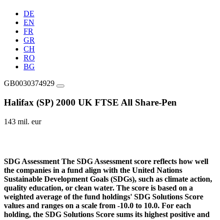
DE
EN
FR
GR
CH
RO
BG
GB0030374929
Halifax (SP) 2000 UK FTSE All Share-Pen
143 mil. eur
SDG Assessment
The SDG Assessment score reflects how well
the companies in a fund align with the United Nations
Sustainable Development Goals (SDGs), such as climate action,
quality education, or clean water. The score is based on a
weighted average of the fund holdings' SDG Solutions Score
values and ranges on a scale from -10.0 to 10.0. For each
holding, the SDG Solutions Score sums its highest positive and