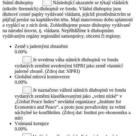
Státní dluhopisy
Následující ukazatele se týkají vládních
(nikoliv firemních) dluhopisů ve fondu. Vládní dluhopisy jsou
dluhové cenné papíry vydávané vládami, jejichž prostřednictvím se
půjčují peníze na kapitálovém trhu. Mají stanovenou dobu splatnosti
a vyplácí se z nich úrok. Zohledňujeme pouze dluhopisy vydávané
na národní úrovni, tj. vládami. Nepřihlížíme k dluhopisům
vydávaným orgány regionální samosprávy, obcemi či regiony.
Země s jadernými zbraněmi
0.00%
Je uvedena váha státních dluhopisů ve fondu
vydaných zeměmi uvedenými SIPRI jako země vlastnící
jaderné zbraně. (Zdroj dat: SIPRI)
Globální mírová kontroverze
0.00%
Je naznačeno vážení státních dluhopisů ve fondu
vydaných zeměmi klasifikovanými jako „velmi nízké“ v
„Global Peace Index“ nevládní organizace „Institute for
Economics and Peace“, a proto jsou považovány za velmi
náchylné ke konfliktům. (Zdroj dat: Institut pro ekonomiku a
mír)
Vnímaná korupce
0.00%