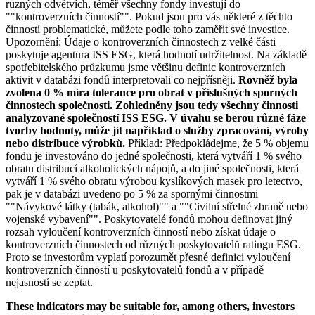
různých odvětvích, téměř všechny fondy investují do
""kontroverzních činností"". Pokud jsou pro vás některé z těchto
činností problematické, můžete podle toho zaměřit své investice.
Upozornění: Údaje o kontroverzních činnostech z velké části
poskytuje agentura ISS ESG, která hodnotí udržitelnost. Na základě
spotřebitelského průzkumu jsme většinu definic kontroverzních
aktivit v databázi fondů interpretovali co nejpřísněji.
Rovněž byla
zvolena 0 % míra tolerance pro obrat v příslušných sporných
činnostech společnosti. Zohledněny jsou tedy všechny činnosti
analyzované společností ISS ESG. V úvahu se berou různé fáze
tvorby hodnoty, může jít například o služby zpracování, výroby
nebo distribuce výrobků.
Příklad: Předpokládejme, že 5 % objemu
fondu je investováno do jedné společnosti, která vytváří 1 % svého
obratu distribucí alkoholických nápojů, a do jiné společnosti, která
vytváří 1 % svého obratu výrobou kyslíkových masek pro letectvo,
pak je v databázi uvedeno po 5 % za spornými činnostmi
""Návykové látky (tabák, alkohol)"" a ""Civilní střelné zbraně nebo
vojenské vybavení"". Poskytovatelé fondů mohou definovat jiný
rozsah vyloučení kontroverzních činností nebo získat údaje o
kontroverzních činnostech od různých poskytovatelů ratingu ESG.
Proto se investorům vyplatí porozumět přesné definici vyloučení
kontroverzních činností u poskytovatelů fondů a v případě
nejasností se zeptat.
These indicators may be suitable for, among others, investors