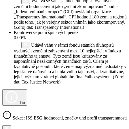
Vydává se váha státních dluhopisů vydaných
zeměmi hodnocenými jako „velmi zkorumpované“ podle
„Indexu vnímání korupce“ (CPI) nevládní organizace
„Transparency International“. CPI hodnotí 180 zemí a regionů
podle toho, jak je veřejný sektor vnímán jako zkorumpovaný.
(Zdroj dat: Transparency International)
Kontroverze praní špinavých peněz
0.00%
Udává váhu v rámci fondu státních dluhopisů
vydaných zeměmi zařazenými mezi 10 nejlepších v Indexu
finančního tajemství. Tyto země jsou kritizovány za
napomáhání nezákonných finančních toků. Cílem je
kvalitativně posoudit, které země mají významné nedostatky v
legislativě daňového a bankovního tajemství, a kvantitativně,
jejich význam v rámci globálního finančního systému. (Zdroj
dat: Tax Justice Network)
Tip
Sekce: ISS ESG hodnocení, značky und profil transparentnosti