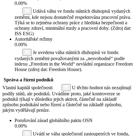
0.00%
Udává váhu ve fondu státních dluhopisů vydaných
zeměmi, kde nejsou dostatečně respektována pracovní práva.
Týká se to zejména ochrany práce z hlediska bezpečnosti a
ochrany zdraví, minimální mzdy a pracovní doby. (Zdroj dat:
ISS ESG)
Autoritářské režimy
0.00%
Je uvedena váha státních dluhopisů ve fondu
vydaných zeměmi považovanými za „nesvobodné“ podle
indexu „Freedom in the World“ nevládní organizace Freedom
House (zdroj dat: Freedom House).
Správa a řízení podniků
Vlastní kapitál společnosti
U těchto hodnot nás nezajímají
podíly států, ale podniků. Uvádíme proto, jaké kontroverze se
podniků týkají v důsledku jejich aktivit, částečně na základě
způsobu podnikání nebo řízení a částečně na základě způsobu,
jakým vydělávají peníze.
Porušování zásad globálního paktu OSN
0.00%
Uvádí se váha společností zastoupených ve fondu,