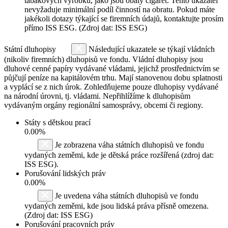
tabákových výrobků, jako jsou obaly cigaret. Tento ukazatel
nevyžaduje minimální podíl činností na obratu. Pokud máte
jakékoli dotazy týkající se firemních údajů, kontaktujte prosím
přímo ISS ESG. (Zdroj dat: ISS ESG)
Státní dluhopisy
Následující ukazatele se týkají vládních
(nikoliv firemních) dluhopisů ve fondu. Vládní dluhopisy jsou
dluhové cenné papíry vydávané vládami, jejichž prostřednictvím se
půjčují peníze na kapitálovém trhu. Mají stanovenou dobu splatnosti
a vyplácí se z nich úrok. Zohledňujeme pouze dluhopisy vydávané
na národní úrovni, tj. vládami. Nepřihlížíme k dluhopisům
vydávaným orgány regionální samosprávy, obcemi či regiony.
Státy s dětskou prací
0.00%
Je zobrazena váha státních dluhopisů ve fondu
vydaných zeměmi, kde je dětská práce rozšířená (zdroj dat:
ISS ESG).
Porušování lidských práv
0.00%
Je uvedena váha státních dluhopisů ve fondu
vydaných zeměmi, kde jsou lidská práva přísně omezena.
(Zdroj dat: ISS ESG)
Porušování pracovních práv