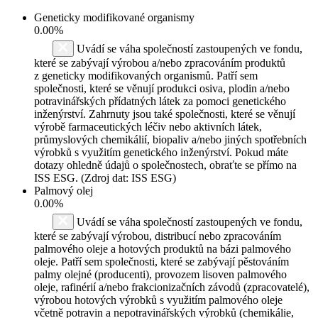
Geneticky modifikované organismy
0.00%
Uvádí se váha společností zastoupených ve fondu,
které se zabývají výrobou a/nebo zpracováním produktů
z geneticky modifikovaných organismů. Patří sem
společnosti, které se věnují produkci osiva, plodin a/nebo
potravinářských přídatných látek za pomoci genetického
inženýrství. Zahrnuty jsou také společnosti, které se věnují
výrobě farmaceutických léčiv nebo aktivních látek,
průmyslových chemikálií, biopaliv a/nebo jiných spotřebních
výrobků s využitím genetického inženýrství. Pokud máte
dotazy ohledně údajů o společnostech, obraťte se přímo na
ISS ESG. (Zdroj dat: ISS ESG)
Palmový olej
0.00%
Uvádí se váha společností zastoupených ve fondu,
které se zabývají výrobou, distribucí nebo zpracováním
palmového oleje a hotových produktů na bázi palmového
oleje. Patří sem společnosti, které se zabývají pěstováním
palmy olejné (producenti), provozem lisoven palmového
oleje, rafinérií a/nebo frakcionizačních závodů (zpracovatelé),
výrobou hotových výrobků s využitím palmového oleje
včetně potravin a nepotravinářských výrobků (chemikálie,