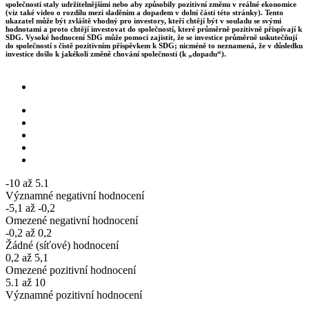
společnosti staly udržitelnějšími nebo aby způsobily pozitivní změnu v reálné ekonomice
(viz také video o rozdílu mezi sladěním a dopadem v dolní části této stránky). Tento
ukazatel může být zvláště vhodný pro investory, kteří chtějí být v souladu se svými
hodnotami a proto chtějí investovat do společností, které průměrně pozitivně přispívají k
SDG. Vysoké hodnocení SDG může pomoci zajistit, že se investice průměrně uskutečňují
do společností s čistě pozitivním příspěvkem k SDG; nicméně to neznamená, že v důsledku
investice došlo k jakékoli změně chování společnosti (k „dopadu“).
-10 až 5.1
Významné negativní hodnocení
-5,1 až -0,2
Omezené negativní hodnocení
-0,2 až 0,2
Žádné (síťové) hodnocení
0,2 až 5,1
Omezené pozitivní hodnocení
5.1 až 10
Významné pozitivní hodnocení