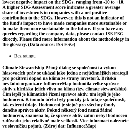
lowest negative impact on the SDGs, ranging from -10 to +10.
A higher SDG Assessment score indicates a greater average
share of investments in companies with a net positive
contribution to the SDGs. However, this is not an indicator of
the fund's impact to have made companies more sustainable or
to make them more sustainable in the future. If you have any
queries regarding the company data, please contact ISS ESG
directly. Please find more information about the methodology in
the glossary. (Data source: ISS ESG)
Bez ratingu
Climate Stewardship
Přímý dialog se společností a výkon
hlasovacích práv se ukázal jako jedna z nejúčinnějších strategií
pro pozitivní dopad na klima ze strany investorů. Britská
nevládní organizace InfluenceMap hodnotila velké správce
aktiv z hlediska jejich vlivu na klima (tzv. climate stewardship).
Čím lepší je klimatické řízení správce aktiv, tím lepší je jeho
hodnocení. K tomuto účelu byly použity jak údaje společnosti,
tak externí údaje. Hodnocení je stejné pro všechny fondy
daného správce aktiv. Pokud některý fond nemá žádné
hodnocení, znamená to, že správce aktiv zatím nebyl hodnocen
z důvodu jeho relativně malé velikosti. Více informací naleznete
ve slovníčku pojmů. (Zdroj dat: InfluenceMap)