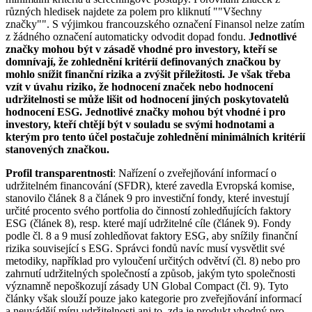
různých hledisek najdete za polem pro kliknutí ""Všechny
značky"". S výjimkou francouzského označení Finansol nelze zatím
z žádného označení automaticky odvodit dopad fondu.
Jednotlivé
značky mohou být v zásadě vhodné pro investory, kteří se
domnívají, že zohlednění kritérií definovaných značkou by
mohlo snížit finanční rizika a zvýšit příležitosti. Je však třeba
vzít v úvahu riziko, že hodnocení značek nebo hodnocení
udržitelnosti se může lišit od hodnocení jiných poskytovatelů
hodnocení ESG. Jednotlivé značky mohou být vhodné i pro
investory, kteří chtějí být v souladu se svými hodnotami a
kterým pro tento účel postačuje zohlednění minimálních kritérií
stanovených značkou.
Profil transparentnosti
: Nařízení o zveřejňování informací o
udržitelném financování (SFDR), které zavedla Evropská komise,
stanovilo článek 8 a článek 9 pro investiční fondy, které investují
určité procento svého portfolia do činností zohledňujících faktory
ESG (článek 8), resp. které mají udržitelné cíle (článek 9). Fondy
podle čl. 8 a 9 musí zohledňovat faktory ESG, aby snížily finanční
rizika související s ESG. Správci fondů navíc musí vysvětlit své
metodiky, například pro vyloučení určitých odvětví (čl. 8) nebo pro
zahrnutí udržitelných společností a způsob, jakým tyto společnosti
významně nepoškozují zásady UN Global Compact (čl. 9). Tyto
články však slouží pouze jako kategorie pro zveřejňování informací
a neuvádějí míru udržitelnosti ani to, zda je produkt vhodný pro