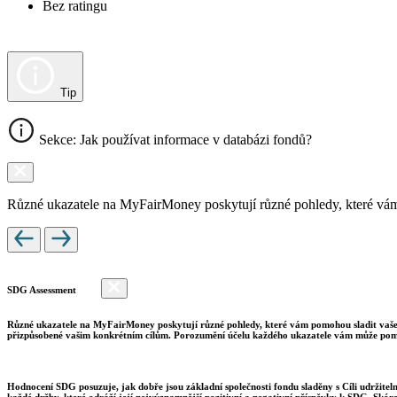
Bez ratingu
Tip
Sekce: Jak používat informace v databázi fondů?
Různé ukazatele na MyFairMoney poskytují různé pohledy, které vám pom
SDG Assessment
Různé ukazatele na MyFairMoney poskytují různé pohledy, které vám pomohou sladit vaše inv
přizpůsobené vašim konkrétním cílům. Porozumění účelu každého ukazatele vám může pomo
Hodnocení SDG posuzuje, jak dobře jsou základní společnosti fondu sladěny s Cíli udržite
každé držby, které odráží její nejvýznamnější pozitivní a negativní příspěvky k SDG. Skór