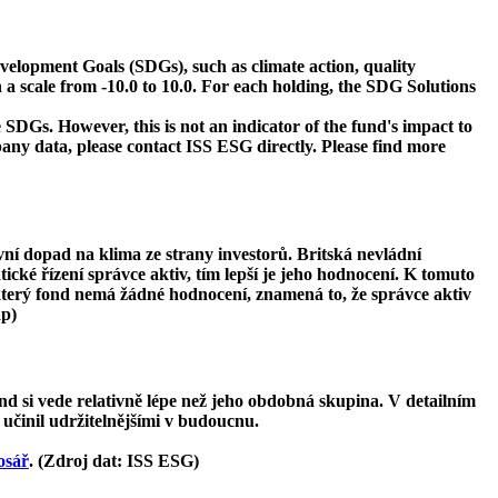
velopment Goals (SDGs), such as climate action, quality
 a scale from -10.0 to 10.0. For each holding, the SDG Solutions
 SDGs. However, this is not an indicator of the fund's impact to
ny data, please contact ISS ESG directly. Please find more
ivní dopad na klima ze strany investorů. Britská nevládní
tické řízení správce aktiv, tím lepší je jeho hodnocení. K tomuto
ěkterý fond nemá žádné hodnocení, znamená to, že správce aktiv
ap)
d si vede relativně lépe než jeho obdobná skupina. V detailním
 učinil udržitelnějšími v budoucnu.
osář
. (Zdroj dat: ISS ESG)