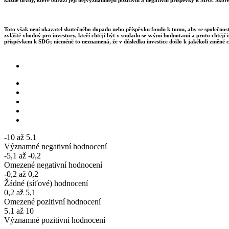
Toto však není ukazatel skutečného dopadu nebo příspěvku fondu k tomu, aby se společnosti
zvláště vhodný pro investory, kteří chtějí být v souladu se svými hodnotami a proto chtějí 
příspěvkem k SDG; nicméně to neznamená, že v důsledku investice došlo k jakékoli změně c
-10 až 5.1
Významné negativní hodnocení
-5,1 až -0,2
Omezené negativní hodnocení
-0,2 až 0,2
Žádné (síťové) hodnocení
0,2 až 5,1
Omezené pozitivní hodnocení
5.1 až 10
Významné pozitivní hodnocení