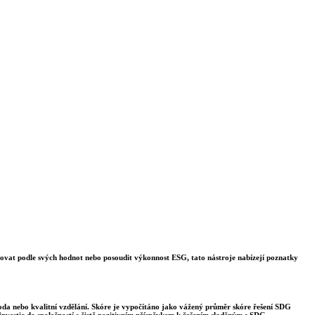
stovat podle svých hodnot nebo posoudit výkonnost ESG, tato nástroje nabízejí poznatky
voda nebo kvalitní vzdělání. Skóre je vypočítáno jako vážený průměr skóre řešení SDG
nvestic do společností s čistě pozitivním příspěvkem k řešením sladěným s SDG.