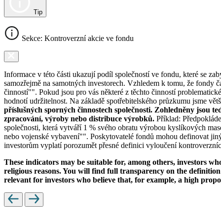
Tip
Sekce: Kontroverzní akcie ve fondu
Informace v této části ukazují podíl společností ve fondu, které se za
samozřejmě na samotných investorech. Vzhledem k tomu, že fondy čas
činností"". Pokud jsou pro vás některé z těchto činností problematic
hodnotí udržitelnost. Na základě spotřebitelského průzkumu jsme většin
příslušných sporných činnostech společnosti. Zohledněny jsou te
zpracování, výroby nebo distribuce výrobků.
Příklad: Předpokláde
společnosti, která vytváří 1 % svého obratu výrobou kyslíkových mase
nebo vojenské vybavení"". Poskytovatelé fondů mohou definovat jiný 
investorům vyplatí porozumět přesné definici vyloučení kontroverzních
These indicators may be suitable for, among others, investors who 
religious reasons. You will find full transparency on the definition
relevant for investors who believe that, for example, a high prop