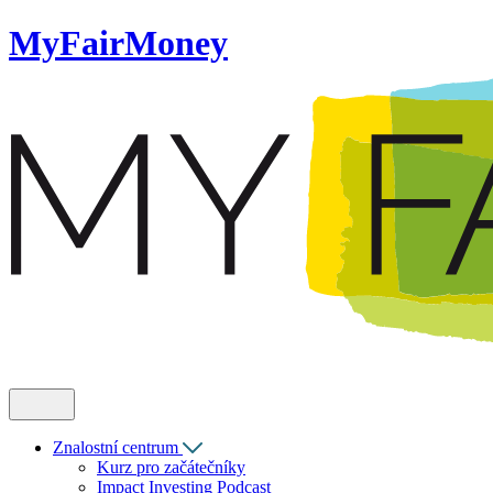
MyFairMoney
Znalostní centrum
Kurz pro začátečníky
Impact Investing Podcast