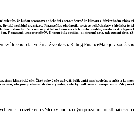
sté nule tím, že budou prosazovat obchodní operace šetrné ke klimatu a důvěryhodné plány p
a. Britská nevládní organizace FinanceMap ohodnotila správce velkých aktiv z hlediska jejich 
dohodou o klimatu. Patří sem například ovlivňování obchodního modelu, eskalační strategie a
odou, F znamená „nedostatečný“. K tomu byla použita jak firemní data, tak externí data. (
kvůli jeho relativně malé velikosti. Rating FinanceMap je v současnost
ozatímní klimatické cíle. Čisté nulové cíle udávají, kolik emisí musí společnost snížit a komp
sí na tom, zda jsou průběžné cíle důvěryhodné, vědecky podložené a transparentní. Zde použit
istých emisí a ověřeným vědecky podloženým prozatímním klimatickým 