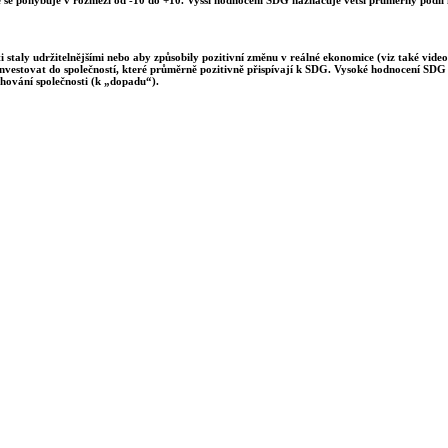
 staly udržitelnějšími nebo aby způsobily pozitivní změnu v reálné ekonomice (viz také video
investovat do společností, které průměrně pozitivně přispívají k SDG. Vysoké hodnocení SDG m
hování společnosti (k „dopadu“).