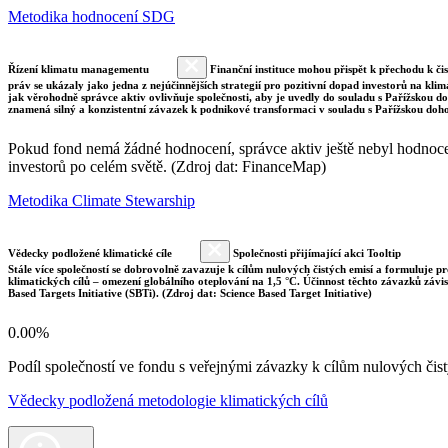
Metodika hodnocení SDG
Řízení klimatu managementu
Finanční instituce mohou přispět k přechodu k či
práv se ukázaly jako jedna z nejúčinnějších strategií pro pozitivní dopad investorů na klim
jak věrohodně správce aktiv ovlivňuje společnosti, aby je uvedly do souladu s Pařížskou 
znamená silný a konzistentní závazek k podnikové transformaci v souladu s Pařížskou doh
Pokud fond nemá žádné hodnocení, správce aktiv ještě nebyl hodnocen 
investorů po celém světě. (Zdroj dat: FinanceMap)
Metodika Climate Stewarship
Vědecky podložené klimatické cíle
Společnosti přijímající akci Tooltip
Stále více společností se dobrovolně zavazuje k cílům nulových čistých emisí a formuluje pr
klimatických cílů – omezení globálního oteplování na 1,5 °C. Účinnost těchto závazků závi
Based Targets Initiative (SBTi). (Zdroj dat: Science Based Target Initiative)
0.00%
Podíl společností ve fondu s veřejnými závazky k cílům nulových č
Vědecky podložená metodologie klimatických cílů