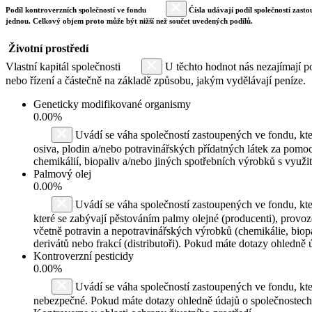
Podíl kontroverzních společností ve fondu
Čísla udávají podíl společností zasto
jednou. Celkový objem proto může být nižší než součet uvedených podílů.
Životní prostředí
Vlastní kapitál společnosti
U těchto hodnot nás nezajímají po
nebo řízení a částečně na základě způsobu, jakým vydělávají peníze.
Geneticky modifikované organismy
0.00%
Uvádí se váha společností zastoupených ve fondu, kte
osiva, plodin a/nebo potravinářských přídatných látek za pomoc
chemikálií, biopaliv a/nebo jiných spotřebních výrobků s využ
Palmový olej
0.00%
Uvádí se váha společností zastoupených ve fondu, kte
které se zabývají pěstováním palmy olejné (producenti), provo
včetně potravin a nepotravinářských výrobků (chemikálie, biopa
derivátů nebo frakcí (distributoři). Pokud máte dotazy ohledně
Kontroverzní pesticidy
0.00%
Uvádí se váha společností zastoupených ve fondu, k
nebezpečné. Pokud máte dotazy ohledně údajů o společnostech