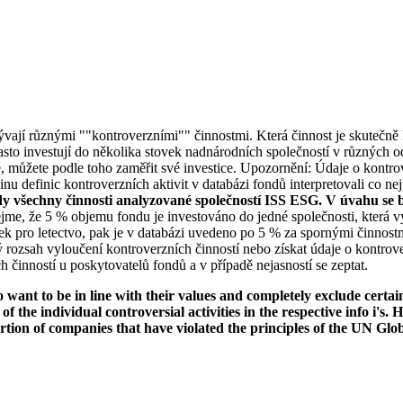
bývají různými ""kontroverzními"" činnostmi. Která činnost je skutečně k
to investují do několika stovek nadnárodních společností v různých od
ké, můžete podle toho zaměřit své investice. Upozornění: Údaje o kontro
u definic kontroverzních aktivit v databázi fondů interpretovali co nej
dy všechny činnosti analyzované společností ISS ESG. V úvahu se b
jme, že 5 % objemu fondu je investováno do jedné společnosti, která vy
k pro letectvo, pak je v databázi uvedeno po 5 % za spornými činnostm
rozsah vyloučení kontroverzních činností nebo získat údaje o kontrov
 činností u poskytovatelů fondů a v případě nejasností se zeptat.
want to be in line with their values and completely exclude certain c
 of the individual controversial activities in the respective info i'
ortion of companies that have violated the principles of the UN Glo