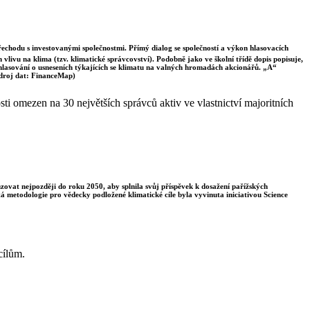
řechodu s investovanými společnostmi. Přímý dialog se společností a výkon hlasovacích
vlivu na klima (tzv. klimatické správcovství). Podobně jako ve školní třídě dopis popisuje,
 hlasování o usneseních týkajících se klimatu na valných hromadách akcionářů. „A“
Zdroj dat: FinanceMap)
i omezen na 30 největších správců aktiv ve vlastnictví majoritních
enzovat nejpozději do roku 2050, aby splnila svůj příspěvek k dosažení pařížských
á metodologie pro vědecky podložené klimatické cíle byla vyvinuta iniciativou Science
cílům.