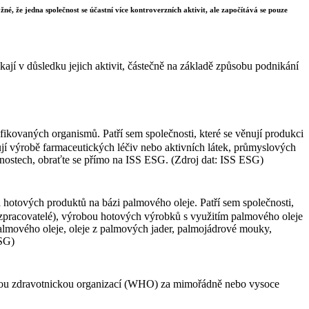
né, že jedna společnost se účastní více kontroverzních aktivit, ale započítává se pouze
ají v důsledku jejich aktivit, částečně na základě způsobu podnikání
ikovaných organismů. Patří sem společnosti, které se věnují produkci
nují výrobě farmaceutických léčiv nebo aktivních látek, průmyslových
čnostech, obraťte se přímo na ISS ESG. (Zdroj dat: ISS ESG)
 hotových produktů na bázi palmového oleje. Patří sem společnosti,
 (zpracovatelé), výrobou hotových výrobků s využitím palmového oleje
 palmového oleje, oleje z palmových jader, palmojádrové mouky,
ESG)
ovou zdravotnickou organizací (WHO) za mimořádně nebo vysoce