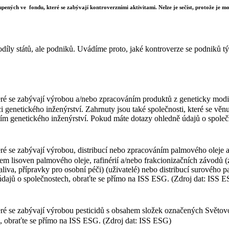
upených ve fondu, které se zabývají kontroverzními aktivitami. Nelze je sečíst, protože je mož
díly států, ale podniků. Uvádíme proto, jaké kontroverze se podniků týk
ré se zabývají výrobou a/nebo zpracováním produktů z geneticky modif
i genetického inženýrství. Zahrnuty jsou také společnosti, které se vě
itím genetického inženýrství. Pokud máte dotazy ohledně údajů o spole
ré se zabývají výrobou, distribucí nebo zpracováním palmového oleje a
zem lisoven palmového oleje, rafinérií a/nebo frakcionizačních závodů
liva, přípravky pro osobní péči) (uživatelé) nebo distribucí surového
 údajů o společnostech, obraťte se přímo na ISS ESG. (Zdroj dat: ISS 
teré se zabývají výrobou pesticidů s obsahem složek označených Svět
, obraťte se přímo na ISS ESG. (Zdroj dat: ISS ESG)