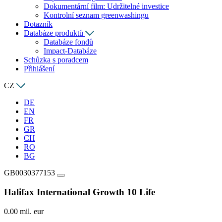
Dokumentární film: Udržitelné investice
Kontrolní seznam greenwashingu
Dotazník
Databáze produktů
Databáze fondů
Impact-Databáze
Schůzka s poradcem
Přihlášení
CZ
DE
EN
FR
GR
CH
RO
BG
GB0030377153
Halifax International Growth 10 Life
0.00 mil. eur