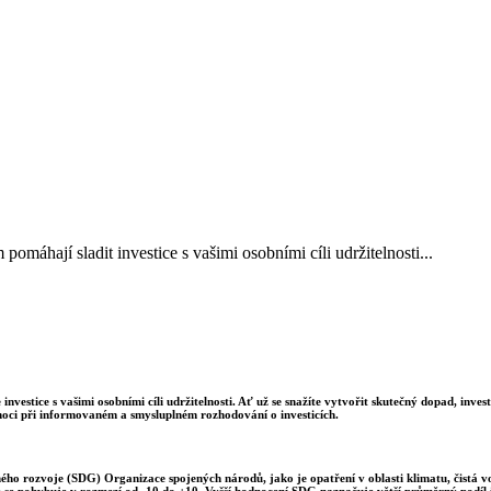
áhají sladit investice s vašimi osobními cíli udržitelnosti...
estice s vašimi osobními cíli udržitelnosti. Ať už se snažíte vytvořit skutečný dopad, inve
ci při informovaném a smysluplném rozhodování o investicích.
lného rozvoje (SDG) Organizace spojených národů, jako je opatření v oblasti klimatu, čistá 
e se pohybuje v rozmezí od -10 do +10. Vyšší hodnocení SDG naznačuje větší průměrný podíl i