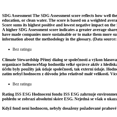
SDG Assessment
The SDG Assessment score reflects how well the
education, or clean water. The score is based on a weighted aver
Score sums its highest positive and lowest negative impact on th
A higher SDG Assessment score indicates a greater average share o
have made companies more sustainable or to make them more susta
information about the methodology in the glossary. (Data source
Bez ratingu
Climate Stewardship
Přímý dialog se společností a výkon hlasova
organizace InfluenceMap hodnotila velké správce aktiv z hlediska j
účelu byly použity jak údaje společnosti, tak externí údaje. Ho
zatím nebyl hodnocen z důvodu jeho relativně malé velikosti. Ví
Bez ratingu
Rating ISS ESG
Hodnocení fondu ISS ESG zahrnuje environmentál
pohledu se zobrazí absolutní skóre ESG. Nejedná se však o ukazate
Když fond není hodnocen, nebyly dosaženy požadované prahové 