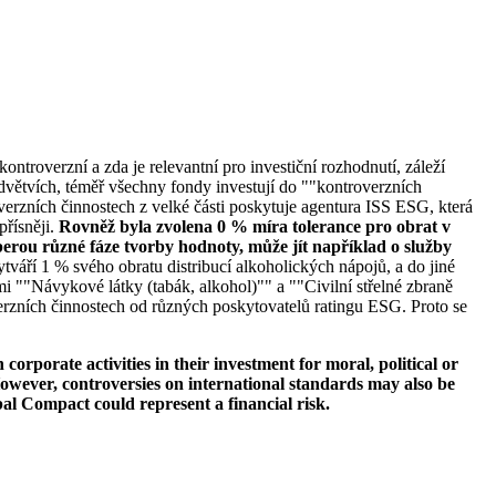
ontroverzní a zda je relevantní pro investiční rozhodnutí, záleží
větvích, téměř všechny fondy investují do ""kontroverzních
verzních činnostech z velké části poskytuje agentura ISS ESG, která
přísněji.
Rovněž byla zvolena 0 % míra tolerance pro obrat v
erou různé fáze tvorby hodnoty, může jít například o služby
tváří 1 % svého obratu distribucí alkoholických nápojů, a do jiné
i ""Návykové látky (tabák, alkohol)"" a ""Civilní střelné zbraně
erzních činnostech od různých poskytovatelů ratingu ESG. Proto se
orporate activities in their investment for moral, political or
s. However, controversies on international standards may also be
bal Compact could represent a financial risk.