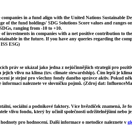
 companies in a fund align with the United Nations Sustainable De
age of the fund holdings' SDG Solutions Score values and ranges on
e SDGs, ranging from -10 to +10.
f investments in companies with a net positive contribution to the
inable in the future. If you have any queries regarding the compa
: ISS ESG)
cích práv se ukázal jako jedna z nejúčinnějších strategií pro pozit
ejich vlivu na klima (tzv. climate stewardship). Čím lepší je klima
dnocení je stejné pro všechny fondy daného správce aktiv. Pokud n
ce informací naleznete ve slovníčku pojmů. (Zdroj dat: InfluenceM
ní, sociální a podnikové faktory. Více hvězdiček znamená, že fon
le vlivu fondu, který by učinil společnosti udržitelnějšími nebo je
hodnoty pro hodnocení. Další informace o metodice naleznete v
gl