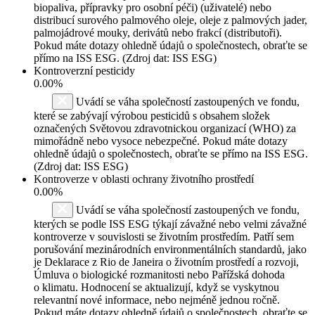
biopaliva, přípravky pro osobní péči) (uživatelé) nebo
distribucí surového palmového oleje, oleje z palmových jader,
palmojádrové mouky, derivátů nebo frakcí (distributoři).
Pokud máte dotazy ohledně údajů o společnostech, obraťte se
přímo na ISS ESG. (Zdroj dat: ISS ESG)
Kontroverzní pesticidy
0.00%
Uvádí se váha společností zastoupených ve fondu,
které se zabývají výrobou pesticidů s obsahem složek
označených Světovou zdravotnickou organizací (WHO) za
mimořádně nebo vysoce nebezpečné. Pokud máte dotazy
ohledně údajů o společnostech, obraťte se přímo na ISS ESG.
(Zdroj dat: ISS ESG)
Kontroverze v oblasti ochrany životního prostředí
0.00%
Uvádí se váha společností zastoupených ve fondu,
kterých se podle ISS ESG týkají závažné nebo velmi závažné
kontroverze v souvislosti se životním prostředím. Patří sem
porušování mezinárodních environmentálních standardů, jako
je Deklarace z Rio de Janeira o životním prostředí a rozvoji,
Úmluva o biologické rozmanitosti nebo Pařížská dohoda
o klimatu. Hodnocení se aktualizují, když se vyskytnou
relevantní nové informace, nebo nejméně jednou ročně.
Pokud máte dotazy ohledně údajů o společnostech, obraťte se