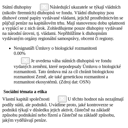
Státní dluhopisy
Následující ukazatele se týkají vládních
(nikoliv firemních) dluhopisů ve fondu. Vládní dluhopisy jsou
dluhové cenné papíry vydávané vládami, jejichž prostřednictvím se
půjčují peníze na kapitálovém trhu. Mají stanovenou dobu splatnosti
a vyplácí se z nich úrok. Zohledňujeme pouze dluhopisy vydávané
na národní úrovni, tj. vládami. Nepřihlížíme k dluhopisům
vydávaným orgány regionální samosprávy, obcemi či regiony.
Nesignatáři Úmluvy o biologické rozmanitosti
0.00%
Je uvedena váha státních dluhopisů ve fondu
vydaných zeměmi, které nepodepsaly Úmluvu o biologické
rozmanitosti. Tato úmluva má za cíl chránit biologickou
rozmanitost Země, ale také genetickou rozmanitost a
rozmanitost ekosystémů. (Zdroj dat: OSN)
Sociální témata a etika
Vlastní kapitál společnosti
U těchto hodnot nás nezajímají
podíly států, ale podniků. Uvádíme proto, jaké kontroverze se
podniků týkají v důsledku jejich aktivit, částečně na základě
způsobu podnikání nebo řízení a částečně na základě způsobu,
jakým vydělávají peníze.