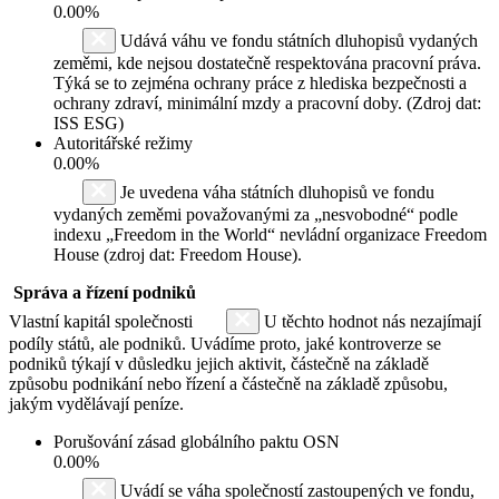
0.00%
Udává váhu ve fondu státních dluhopisů vydaných
zeměmi, kde nejsou dostatečně respektována pracovní práva.
Týká se to zejména ochrany práce z hlediska bezpečnosti a
ochrany zdraví, minimální mzdy a pracovní doby. (Zdroj dat:
ISS ESG)
Autoritářské režimy
0.00%
Je uvedena váha státních dluhopisů ve fondu
vydaných zeměmi považovanými za „nesvobodné“ podle
indexu „Freedom in the World“ nevládní organizace Freedom
House (zdroj dat: Freedom House).
Správa a řízení podniků
Vlastní kapitál společnosti
U těchto hodnot nás nezajímají
podíly států, ale podniků. Uvádíme proto, jaké kontroverze se
podniků týkají v důsledku jejich aktivit, částečně na základě
způsobu podnikání nebo řízení a částečně na základě způsobu,
jakým vydělávají peníze.
Porušování zásad globálního paktu OSN
0.00%
Uvádí se váha společností zastoupených ve fondu,