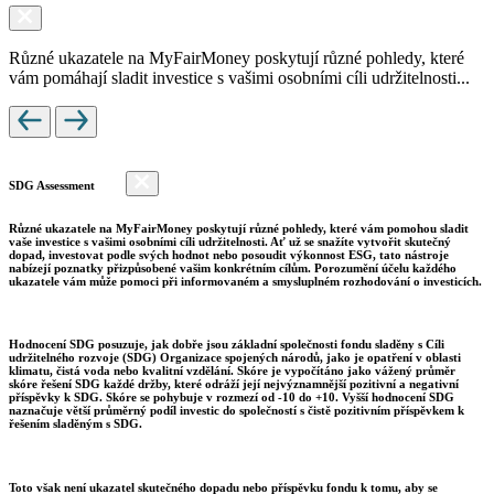
Různé ukazatele na MyFairMoney poskytují různé pohledy, které
vám pomáhají sladit investice s vašimi osobními cíli udržitelnosti...
SDG Assessment
Různé ukazatele na MyFairMoney poskytují různé pohledy, které vám pomohou sladit
vaše investice s vašimi osobními cíli udržitelnosti. Ať už se snažíte vytvořit skutečný
dopad, investovat podle svých hodnot nebo posoudit výkonnost ESG, tato nástroje
nabízejí poznatky přizpůsobené vašim konkrétním cílům. Porozumění účelu každého
ukazatele vám může pomoci při informovaném a smysluplném rozhodování o investicích.
Hodnocení SDG posuzuje, jak dobře jsou základní společnosti fondu sladěny s Cíli
udržitelného rozvoje (SDG) Organizace spojených národů, jako je opatření v oblasti
klimatu, čistá voda nebo kvalitní vzdělání. Skóre je vypočítáno jako vážený průměr
skóre řešení SDG každé držby, které odráží její nejvýznamnější pozitivní a negativní
příspěvky k SDG. Skóre se pohybuje v rozmezí od -10 do +10. Vyšší hodnocení SDG
naznačuje větší průměrný podíl investic do společností s čistě pozitivním příspěvkem k
řešením sladěným s SDG.
Toto však není ukazatel skutečného dopadu nebo příspěvku fondu k tomu, aby se