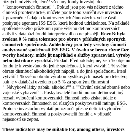
různých odvětvích, téměř všechny fondy investují do
""kontroverzních činností"". Pokud jsou pro vás některé z těchto
činností problematické, můžete podle toho zaměřit své investice.
Upozornění: Údaje o kontroverzních činnostech z velké části
poskytuje agentura ISS ESG, která hodnotí udržitelnost. Na základě
spotřebitelského průzkumu jsme většinu definic kontroverzních
aktivit v databázi fondů interpretovali co nejpřísněji.
Rovněž byla
zvolena 0 % míra tolerance pro obrat v příslušných sporných
činnostech společnosti. Zohledněny jsou tedy všechny činnosti
analyzované společností ISS ESG. V úvahu se berou různé fáze
tvorby hodnoty, může jít například o služby zpracování, výroby
nebo distribuce výrobků.
Příklad: Předpokládejme, že 5 % objemu
fondu je investováno do jedné společnosti, která vytváří 1 % svého
obratu distribucí alkoholických nápojů, a do jiné společnosti, která
vytváří 1 % svého obratu výrobou kyslíkových masek pro letectvo,
pak je v databázi uvedeno po 5 % za spornými činnostmi
""Návykové látky (tabák, alkohol)"" a ""Civilní střelné zbraně nebo
vojenské vybavení"". Poskytovatelé fondů mohou definovat jiný
rozsah vyloučení kontroverzních činností nebo získat údaje o
kontroverzních činnostech od různých poskytovatelů ratingu ESG.
Proto se investorům vyplatí porozumět přesné definici vyloučení
kontroverzních činností u poskytovatelů fondů a v případě
nejasností se zeptat.
These indicators may be suitable for, among others, investors