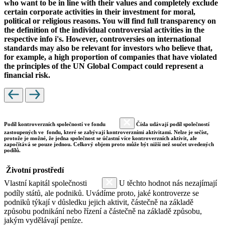
who want to be in line with their values and completely exclude
certain corporate activities in their investment for moral,
political or religious reasons. You will find full transparency on
the definition of the individual controversial activities in the
respective info i's. However, controversies on international
standards may also be relevant for investors who believe that,
for example, a high proportion of companies that have violated
the principles of the UN Global Compact could represent a
financial risk.
Podíl kontroverzních společností ve fondu
Čísla udávají podíl společností
zastoupených ve fondu, které se zabývají kontroverzními aktivitami. Nelze je sečíst,
protože je možné, že jedna společnost se účastní více kontroverzních aktivit, ale
započítává se pouze jednou. Celkový objem proto může být nižší než součet uvedených
podílů.
Životní prostředí
Vlastní kapitál společnosti
U těchto hodnot nás nezajímají
podíly států, ale podniků. Uvádíme proto, jaké kontroverze se
podniků týkají v důsledku jejich aktivit, částečně na základě
způsobu podnikání nebo řízení a částečně na základě způsobu,
jakým vydělávají peníze.