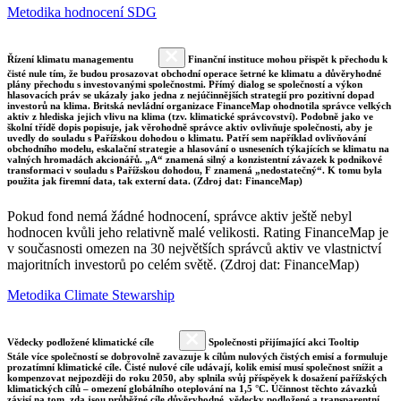
Metodika hodnocení SDG
Řízení klimatu managementu
Finanční instituce mohou přispět k přechodu k
čisté nule tím, že budou prosazovat obchodní operace šetrné ke klimatu a důvěryhodné
plány přechodu s investovanými společnostmi. Přímý dialog se společností a výkon
hlasovacích práv se ukázaly jako jedna z nejúčinnějších strategií pro pozitivní dopad
investorů na klima. Britská nevládní organizace FinanceMap ohodnotila správce velkých
aktiv z hlediska jejich vlivu na klima (tzv. klimatické správcovství). Podobně jako ve
školní třídě dopis popisuje, jak věrohodně správce aktiv ovlivňuje společnosti, aby je
uvedly do souladu s Pařížskou dohodou o klimatu. Patří sem například ovlivňování
obchodního modelu, eskalační strategie a hlasování o usneseních týkajících se klimatu na
valných hromadách akcionářů. „A“ znamená silný a konzistentní závazek k podnikové
transformaci v souladu s Pařížskou dohodou, F znamená „nedostatečný“. K tomu byla
použita jak firemní data, tak externí data. (Zdroj dat: FinanceMap)
Pokud fond nemá žádné hodnocení, správce aktiv ještě nebyl
hodnocen kvůli jeho relativně malé velikosti. Rating FinanceMap je
v současnosti omezen na 30 největších správců aktiv ve vlastnictví
majoritních investorů po celém světě. (Zdroj dat: FinanceMap)
Metodika Climate Stewarship
Vědecky podložené klimatické cíle
Společnosti přijímající akci Tooltip
Stále více společností se dobrovolně zavazuje k cílům nulových čistých emisí a formuluje
prozatímní klimatické cíle. Čisté nulové cíle udávají, kolik emisí musí společnost snížit a
kompenzovat nejpozději do roku 2050, aby splnila svůj příspěvek k dosažení pařížských
klimatických cílů – omezení globálního oteplování na 1,5 °C. Účinnost těchto závazků
závisí na tom, zda jsou průběžné cíle důvěryhodné, vědecky podložené a transparentní.