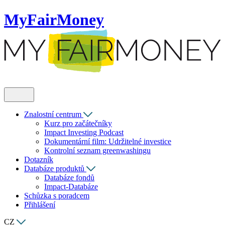
MyFairMoney
Znalostní centrum
Kurz pro začátečníky
Impact Investing Podcast
Dokumentární film: Udržitelné investice
Kontrolní seznam greenwashingu
Dotazník
Databáze produktů
Databáze fondů
Impact-Databáze
Schůzka s poradcem
Přihlášení
CZ