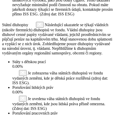
tabákových výrobků, jako jsou obaly cigaret. Tento ukazatel
nevyžaduje minimální podíl činností na obratu. Pokud máte
jakékoli dotazy týkající se firemních údajů, kontaktujte prosím
přímo ISS ESG. (Zdroj dat: ISS ESG)
Státní dluhopisy
Následující ukazatele se týkají vládních
(nikoliv firemních) dluhopisů ve fondu. Vládní dluhopisy jsou
dluhové cenné papíry vydávané vládami, jejichž prostřednictvím se
půjčují peníze na kapitálovém trhu. Mají stanovenou dobu splatnosti
a vyplácí se z nich úrok. Zohledňujeme pouze dluhopisy vydávané
na národní úrovni, tj. vládami. Nepřihlížíme k dluhopisům
vydávaným orgány regionální samosprávy, obcemi či regiony.
Státy s dětskou prací
0.00%
Je zobrazena váha státních dluhopisů ve fondu
vydaných zeměmi, kde je dětská práce rozšířená (zdroj dat:
ISS ESG).
Porušování lidských práv
0.00%
Je uvedena váha státních dluhopisů ve fondu
vydaných zeměmi, kde jsou lidská práva přísně omezena.
(Zdroj dat: ISS ESG)
Porušování pracovních práv