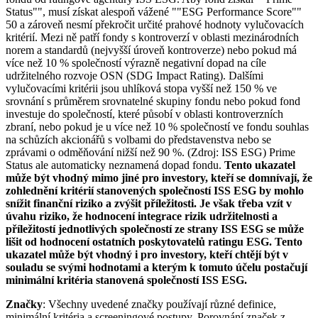
Status"", musí získat alespoň vážené ""ESG Performance Score""
50 a zároveň nesmí překročit určité prahové hodnoty vylučovacích
kritérií. Mezi ně patří fondy s kontroverzí v oblasti mezinárodních
norem a standardů (nejvyšší úroveň kontroverze) nebo pokud má
více než 10 % společností výrazně negativní dopad na cíle
udržitelného rozvoje OSN (SDG Impact Rating). Dalšími
vylučovacími kritérii jsou uhlíková stopa vyšší než 150 % ve
srovnání s průměrem srovnatelné skupiny fondu nebo pokud fond
investuje do společností, které působí v oblasti kontroverzních
zbraní, nebo pokud je u více než 10 % společností ve fondu souhlas
na schůzích akcionářů s volbami do představenstva nebo se
zprávami o odměňování nižší než 90 %. (Zdroj: ISS ESG) Prime
Status ale automaticky neznamená dopad fondu.
Tento ukazatel
může být vhodný mimo jiné pro investory, kteří se domnívají, že
zohlednění kritérií stanovených společností ISS ESG by mohlo
snížit finanční riziko a zvýšit příležitosti. Je však třeba vzít v
úvahu riziko, že hodnocení integrace rizik udržitelnosti a
příležitostí jednotlivých společností ze strany ISS ESG se může
lišit od hodnocení ostatních poskytovatelů ratingu ESG. Tento
ukazatel může být vhodný i pro investory, kteří chtějí být v
souladu se svými hodnotami a kterým k tomuto účelu postačují
minimální kritéria stanovená společností ISS ESG.
Značky
: Všechny uvedené značky používají různé definice,
minimální kritéria a screeningové postupy. Porovnání značek z