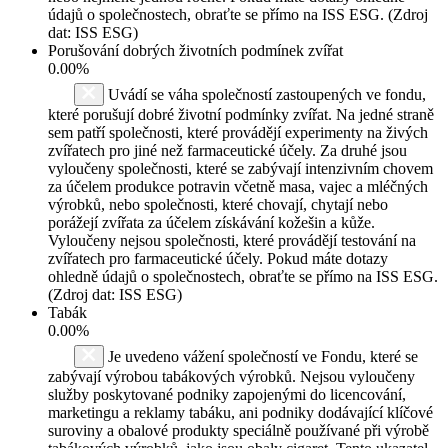
údajů o společnostech, obraťte se přímo na ISS ESG. (Zdroj
dat: ISS ESG)
Porušování dobrých životních podmínek zvířat
0.00%
Uvádí se váha společností zastoupených ve fondu,
které porušují dobré životní podmínky zvířat. Na jedné straně
sem patří společnosti, které provádějí experimenty na živých
zvířatech pro jiné než farmaceutické účely. Za druhé jsou
vyloučeny společnosti, které se zabývají intenzivním chovem
za účelem produkce potravin včetně masa, vajec a mléčných
výrobků, nebo společnosti, které chovají, chytají nebo
porážejí zvířata za účelem získávání kožešin a kůže.
Vyloučeny nejsou společnosti, které provádějí testování na
zvířatech pro farmaceutické účely. Pokud máte dotazy
ohledně údajů o společnostech, obraťte se přímo na ISS ESG.
(Zdroj dat: ISS ESG)
Tabák
0.00%
Je uvedeno vážení společností ve Fondu, které se
zabývají výrobou tabákových výrobků. Nejsou vyloučeny
služby poskytované podniky zapojenými do licencování,
marketingu a reklamy tabáku, ani podniky dodávající klíčové
suroviny a obalové produkty speciálně používané při výrobě