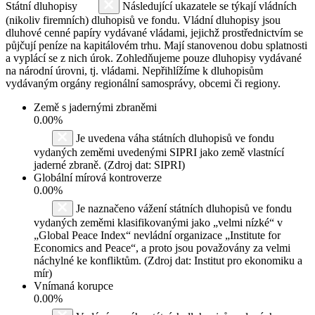
Státní dluhopisy
Následující ukazatele se týkají vládních
(nikoliv firemních) dluhopisů ve fondu. Vládní dluhopisy jsou
dluhové cenné papíry vydávané vládami, jejichž prostřednictvím se
půjčují peníze na kapitálovém trhu. Mají stanovenou dobu splatnosti
a vyplácí se z nich úrok. Zohledňujeme pouze dluhopisy vydávané
na národní úrovni, tj. vládami. Nepřihlížíme k dluhopisům
vydávaným orgány regionální samosprávy, obcemi či regiony.
Země s jadernými zbraněmi
0.00%
Je uvedena váha státních dluhopisů ve fondu
vydaných zeměmi uvedenými SIPRI jako země vlastnící
jaderné zbraně. (Zdroj dat: SIPRI)
Globální mírová kontroverze
0.00%
Je naznačeno vážení státních dluhopisů ve fondu
vydaných zeměmi klasifikovanými jako „velmi nízké“ v
„Global Peace Index“ nevládní organizace „Institute for
Economics and Peace“, a proto jsou považovány za velmi
náchylné ke konfliktům. (Zdroj dat: Institut pro ekonomiku a
mír)
Vnímaná korupce
0.00%