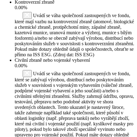
Kontroverzní zbraně
0.00%
Uvádí se váha společností zastoupených ve fondu,
které mají vazbu na kontroverzní zbraně (atomové, biologické
a chemické zbraně, protipěchotní miny, zápalné zbraně,
kazetová munice, uranová munice a výzbroj, munice s bílým
fosforem) a/nebo se obecně zabývají výrobou, distribucí nebo
poskytováním služeb v souvislosti s kontroverzními zbraněmi.
Pokud máte dotazy ohledně údajů o společnostech, obraťte se
přímo na ISS ESG. (Zdroj dat: ISS ESG)
Civilní zbraně nebo vojenské vybavení
0.00%
Uvádí se váha společností zastoupených ve fondu,
které se zabývají výrobou, distribucí nebo poskytováním
služeb v souvislosti s vojenským vybavením (válečné zbraně,
podpůrné vojenské vybavení a jeho součásti) a/nebo s
civilními střelnými zbraněmi. Služby zahrnují údržbu, opravu,
testování, přepravu nebo podobné aktivity ve shora
uvedených oblastech. Tento ukazatel je nastavený široce,
takže zahrnuje například také společnosti, které působí v
oblasti logistiky (např. přeprava tanků) nebo vyrábějí zboží,
které má civilní i vojenské použití (např. kyslíkové masky pro
piloty), pokud bylo takové zboží speciálně vyvinuto nebo
upraveno pro vojenské použití. Pokud máte dotazy ohledně