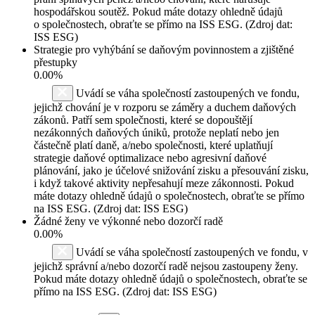
hospodářskou soutěž. Pokud máte dotazy ohledně údajů
o společnostech, obraťte se přímo na ISS ESG. (Zdroj dat:
ISS ESG)
Strategie pro vyhýbání se daňovým povinnostem a zjištěné
přestupky
0.00%
Uvádí se váha společností zastoupených ve fondu,
jejichž chování je v rozporu se záměry a duchem daňových
zákonů. Patří sem společnosti, které se dopouštějí
nezákonných daňových úniků, protože neplatí nebo jen
částečně platí daně, a/nebo společnosti, které uplatňují
strategie daňové optimalizace nebo agresivní daňové
plánování, jako je účelové snižování zisku a přesouvání zisku,
i když takové aktivity nepřesahují meze zákonnosti. Pokud
máte dotazy ohledně údajů o společnostech, obraťte se přímo
na ISS ESG. (Zdroj dat: ISS ESG)
Žádné ženy ve výkonné nebo dozorčí radě
0.00%
Uvádí se váha společností zastoupených ve fondu, v
jejichž správní a/nebo dozorčí radě nejsou zastoupeny ženy.
Pokud máte dotazy ohledně údajů o společnostech, obraťte se
přímo na ISS ESG. (Zdroj dat: ISS ESG)