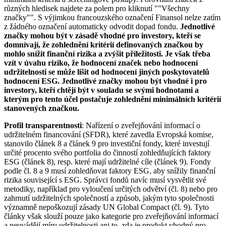
různých hledisek najdete za polem pro kliknutí ""Všechny
značky"". S výjimkou francouzského označení Finansol nelze zatím
z žádného označení automaticky odvodit dopad fondu.
Jednotlivé
značky mohou být v zásadě vhodné pro investory, kteří se
domnívají, že zohlednění kritérií definovaných značkou by
mohlo snížit finanční rizika a zvýšit příležitosti. Je však třeba
vzít v úvahu riziko, že hodnocení značek nebo hodnocení
udržitelnosti se může lišit od hodnocení jiných poskytovatelů
hodnocení ESG. Jednotlivé značky mohou být vhodné i pro
investory, kteří chtějí být v souladu se svými hodnotami a
kterým pro tento účel postačuje zohlednění minimálních kritérií
stanovených značkou.
Profil transparentnosti
: Nařízení o zveřejňování informací o
udržitelném financování (SFDR), které zavedla Evropská komise,
stanovilo článek 8 a článek 9 pro investiční fondy, které investují
určité procento svého portfolia do činností zohledňujících faktory
ESG (článek 8), resp. které mají udržitelné cíle (článek 9). Fondy
podle čl. 8 a 9 musí zohledňovat faktory ESG, aby snížily finanční
rizika související s ESG. Správci fondů navíc musí vysvětlit své
metodiky, například pro vyloučení určitých odvětví (čl. 8) nebo pro
zahrnutí udržitelných společností a způsob, jakým tyto společnosti
významně nepoškozují zásady UN Global Compact (čl. 9). Tyto
články však slouží pouze jako kategorie pro zveřejňování informací
a neuvádějí míru udržitelnosti ani to, zda je produkt vhodný pro