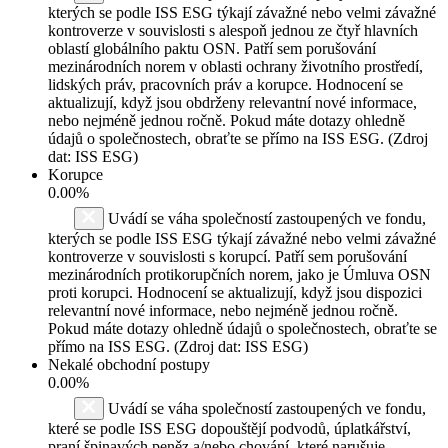
kterých se podle ISS ESG týkají závažné nebo velmi závažné
kontroverze v souvislosti s alespoň jednou ze čtyř hlavních
oblastí globálního paktu OSN. Patří sem porušování
mezinárodních norem v oblasti ochrany životního prostředí,
lidských práv, pracovních práv a korupce. Hodnocení se
aktualizují, když jsou obdrženy relevantní nové informace,
nebo nejméně jednou ročně. Pokud máte dotazy ohledně
údajů o společnostech, obraťte se přímo na ISS ESG. (Zdroj
dat: ISS ESG)
Korupce
0.00%
Uvádí se váha společností zastoupených ve fondu,
kterých se podle ISS ESG týkají závažné nebo velmi závažné
kontroverze v souvislosti s korupcí. Patří sem porušování
mezinárodních protikorupčních norem, jako je Úmluva OSN
proti korupci. Hodnocení se aktualizují, když jsou dispozici
relevantní nové informace, nebo nejméně jednou ročně.
Pokud máte dotazy ohledně údajů o společnostech, obraťte se
přímo na ISS ESG. (Zdroj dat: ISS ESG)
Nekalé obchodní postupy
0.00%
Uvádí se váha společností zastoupených ve fondu,
které se podle ISS ESG dopouštějí podvodů, úplatkářství,
praní špinavých peněz a/nebo chování, které narušuje