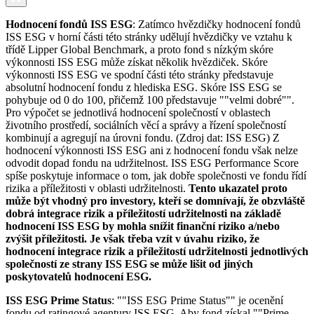
Hodnocení fondů ISS ESG
: Zatímco hvězdičky hodnocení fondů
ISS ESG v horní části této stránky udělují hvězdičky ve vztahu k
třídě Lipper Global Benchmark, a proto fond s nízkým skóre
výkonnosti ISS ESG může získat několik hvězdiček. Skóre
výkonnosti ISS ESG ve spodní části této stránky představuje
absolutní hodnocení fondu z hlediska ESG. Skóre ISS ESG se
pohybuje od 0 do 100, přičemž 100 představuje ""velmi dobré"".
Pro výpočet se jednotlivá hodnocení společností v oblastech
životního prostředí, sociálních věcí a správy a řízení společností
kombinují a agregují na úrovni fondu. (Zdroj dat: ISS ESG) Z
hodnocení výkonnosti ISS ESG ani z hodnocení fondu však nelze
odvodit dopad fondu na udržitelnost. ISS ESG Performance Score
spíše poskytuje informace o tom, jak dobře společnosti ve fondu řídí
rizika a příležitosti v oblasti udržitelnosti.
Tento ukazatel proto
může být vhodný pro investory, kteří se domnívají, že obzvláště
dobrá integrace rizik a příležitostí udržitelnosti na základě
hodnocení ISS ESG by mohla snížit finanční riziko a/nebo
zvýšit příležitosti. Je však třeba vzít v úvahu riziko, že
hodnocení integrace rizik a příležitostí udržitelnosti jednotlivých
společností ze strany ISS ESG se může lišit od jiných
poskytovatelů hodnocení ESG.
ISS ESG Prime Status
: ""ISS ESG Prime Status"" je ocenění
fondu od ratingové agentury ISS ESG. Aby fond získal ""Prime