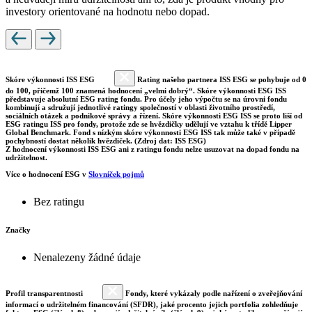
investory orientované na hodnotu nebo dopad.
Skóre výkonnosti ISS ESG
Rating našeho partnera ISS ESG se pohybuje od 0
do 100, přičemž 100 znamená hodnocení „velmi dobrý“. Skóre výkonnosti ESG ISS
představuje absolutní ESG rating fondu. Pro účely jeho výpočtu se na úrovni fondu
kombinují a sdružují jednotlivé ratingy společností v oblasti životního prostředí,
sociálních otázek a podnikové správy a řízení. Skóre výkonnosti ESG ISS se proto liší od
ESG ratingu ISS pro fondy, protože zde se hvězdičky udělují ve vztahu k třídě Lipper
Global Benchmark. Fond s nízkým skóre výkonnosti ESG ISS tak může také v případě
pochybností dostat několik hvězdiček. (Zdroj dat: ISS ESG)
Z hodnocení výkonnosti ISS ESG ani z ratingu fondu nelze usuzovat na dopad fondu na
udržitelnost.
Více o hodnocení ESG v
Slovníček pojmů
Bez ratingu
Značky
Nenalezeny žádné údaje
Profil transparentnosti
Fondy, které vykázaly podle nařízení o zveřejňování
informací o udržitelném financování (SFDR), jaké procento jejich portfolia zohledňuje