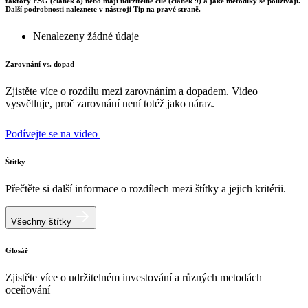
faktory ESG (článek 8) nebo mají udržitelné cíle (článek 9) a jaké metodiky se používají.
Další podrobnosti naleznete v nástroji Tip na pravé straně.
Nenalezeny žádné údaje
Zarovnání vs. dopad
Zjistěte více o rozdílu mezi zarovnáním a dopadem. Video
vysvětluje, proč zarovnání není totéž jako náraz.
Podívejte se na video
Štítky
Přečtěte si další informace o rozdílech mezi štítky a jejich kritérii.
Všechny štítky
Glosář
Zjistěte více o udržitelném investování a různých metodách
oceňování