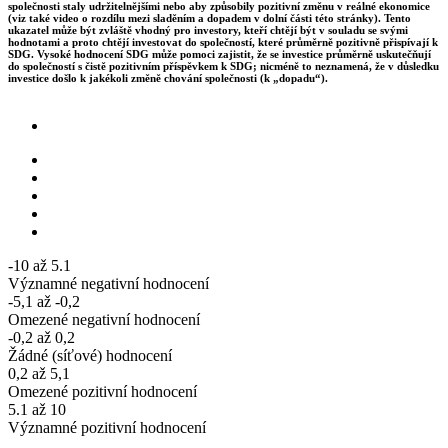
společnosti staly udržitelnějšími nebo aby způsobily pozitivní změnu v reálné ekonomice
(viz také video o rozdílu mezi sladěním a dopadem v dolní části této stránky). Tento
ukazatel může být zvláště vhodný pro investory, kteří chtějí být v souladu se svými
hodnotami a proto chtějí investovat do společností, které průměrně pozitivně přispívají k
SDG. Vysoké hodnocení SDG může pomoci zajistit, že se investice průměrně uskutečňují
do společností s čistě pozitivním příspěvkem k SDG; nicméně to neznamená, že v důsledku
investice došlo k jakékoli změně chování společnosti (k „dopadu“).
-10 až 5.1
Významné negativní hodnocení
-5,1 až -0,2
Omezené negativní hodnocení
-0,2 až 0,2
Žádné (síťové) hodnocení
0,2 až 5,1
Omezené pozitivní hodnocení
5.1 až 10
Významné pozitivní hodnocení