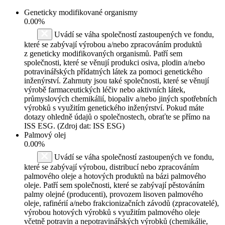
Geneticky modifikované organismy
0.00%
Uvádí se váha společností zastoupených ve fondu,
které se zabývají výrobou a/nebo zpracováním produktů
z geneticky modifikovaných organismů. Patří sem
společnosti, které se věnují produkci osiva, plodin a/nebo
potravinářských přídatných látek za pomoci genetického
inženýrství. Zahrnuty jsou také společnosti, které se věnují
výrobě farmaceutických léčiv nebo aktivních látek,
průmyslových chemikálií, biopaliv a/nebo jiných spotřebních
výrobků s využitím genetického inženýrství. Pokud máte
dotazy ohledně údajů o společnostech, obraťte se přímo na
ISS ESG. (Zdroj dat: ISS ESG)
Palmový olej
0.00%
Uvádí se váha společností zastoupených ve fondu,
které se zabývají výrobou, distribucí nebo zpracováním
palmového oleje a hotových produktů na bázi palmového
oleje. Patří sem společnosti, které se zabývají pěstováním
palmy olejné (producenti), provozem lisoven palmového
oleje, rafinérií a/nebo frakcionizačních závodů (zpracovatelé),
výrobou hotových výrobků s využitím palmového oleje
včetně potravin a nepotravinářských výrobků (chemikálie,