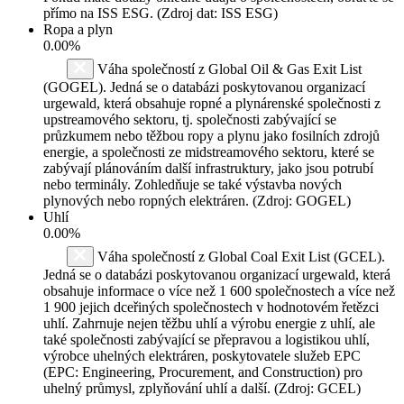
přímo na ISS ESG. (Zdroj dat: ISS ESG)
Ropa a plyn
0.00%
Váha společností z Global Oil & Gas Exit List
(GOGEL). Jedná se o databázi poskytovanou organizací
urgewald, která obsahuje ropné a plynárenské společnosti z
upstreamového sektoru, tj. společnosti zabývající se
průzkumem nebo těžbou ropy a plynu jako fosilních zdrojů
energie, a společnosti ze midstreamového sektoru, které se
zabývají plánováním další infrastruktury, jako jsou potrubí
nebo terminály. Zohledňuje se také výstavba nových
plynových nebo ropných elektráren. (Zdroj: GOGEL)
Uhlí
0.00%
Váha společností z Global Coal Exit List (GCEL).
Jedná se o databázi poskytovanou organizací urgewald, která
obsahuje informace o více než 1 600 společnostech a více než
1 900 jejich dceřiných společnostech v hodnotovém řetězci
uhlí. Zahrnuje nejen těžbu uhlí a výrobu energie z uhlí, ale
také společnosti zabývající se přepravou a logistikou uhlí,
výrobce uhelných elektráren, poskytovatele služeb EPC
(EPC: Engineering, Procurement, and Construction) pro
uhelný průmysl, zplyňování uhlí a další. (Zdroj: GCEL)