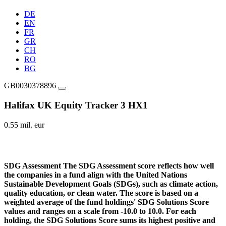
DE
EN
FR
GR
CH
RO
BG
GB0030378896
Halifax UK Equity Tracker 3 HX1
0.55 mil. eur
SDG Assessment
The SDG Assessment score reflects how well
the companies in a fund align with the United Nations
Sustainable Development Goals (SDGs), such as climate action,
quality education, or clean water. The score is based on a
weighted average of the fund holdings' SDG Solutions Score
values and ranges on a scale from -10.0 to 10.0. For each
holding, the SDG Solutions Score sums its highest positive and