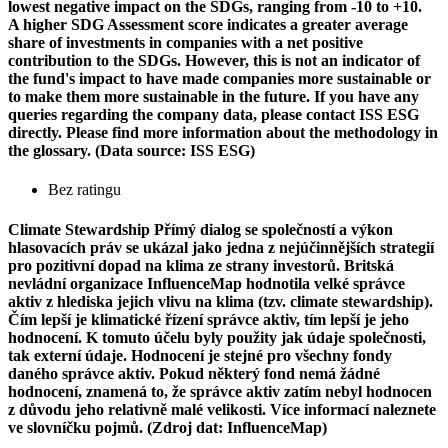
lowest negative impact on the SDGs, ranging from -10 to +10.
A higher SDG Assessment score indicates a greater average
share of investments in companies with a net positive
contribution to the SDGs. However, this is not an indicator of
the fund's impact to have made companies more sustainable or
to make them more sustainable in the future. If you have any
queries regarding the company data, please contact ISS ESG
directly. Please find more information about the methodology in
the glossary. (Data source: ISS ESG)
Bez ratingu
Climate Stewardship
Přímý dialog se společností a výkon
hlasovacích práv se ukázal jako jedna z nejúčinnějších strategií
pro pozitivní dopad na klima ze strany investorů. Britská
nevládní organizace InfluenceMap hodnotila velké správce
aktiv z hlediska jejich vlivu na klima (tzv. climate stewardship).
Čím lepší je klimatické řízení správce aktiv, tím lepší je jeho
hodnocení. K tomuto účelu byly použity jak údaje společnosti,
tak externí údaje. Hodnocení je stejné pro všechny fondy
daného správce aktiv. Pokud některý fond nemá žádné
hodnocení, znamená to, že správce aktiv zatím nebyl hodnocen
z důvodu jeho relativně malé velikosti. Více informací naleznete
ve slovníčku pojmů. (Zdroj dat: InfluenceMap)