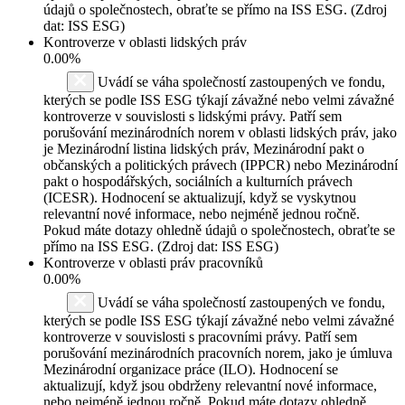
údajů o společnostech, obraťte se přímo na ISS ESG. (Zdroj
dat: ISS ESG)
Kontroverze v oblasti lidských práv
0.00%
Uvádí se váha společností zastoupených ve fondu,
kterých se podle ISS ESG týkají závažné nebo velmi závažné
kontroverze v souvislosti s lidskými právy. Patří sem
porušování mezinárodních norem v oblasti lidských práv, jako
je Mezinárodní listina lidských práv, Mezinárodní pakt o
občanských a politických právech (IPPCR) nebo Mezinárodní
pakt o hospodářských, sociálních a kulturních právech
(ICESR). Hodnocení se aktualizují, když se vyskytnou
relevantní nové informace, nebo nejméně jednou ročně.
Pokud máte dotazy ohledně údajů o společnostech, obraťte se
přímo na ISS ESG. (Zdroj dat: ISS ESG)
Kontroverze v oblasti práv pracovníků
0.00%
Uvádí se váha společností zastoupených ve fondu,
kterých se podle ISS ESG týkají závažné nebo velmi závažné
kontroverze v souvislosti s pracovními právy. Patří sem
porušování mezinárodních pracovních norem, jako je úmluva
Mezinárodní organizace práce (ILO). Hodnocení se
aktualizují, když jsou obdrženy relevantní nové informace,
nebo nejméně jednou ročně. Pokud máte dotazy ohledně