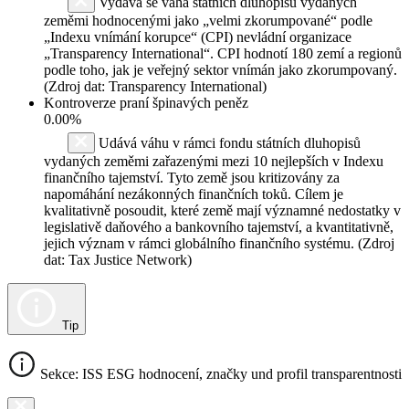
Vydává se váha státních dluhopisů vydaných
zeměmi hodnocenými jako „velmi zkorumpované“ podle
„Indexu vnímání korupce“ (CPI) nevládní organizace
„Transparency International“. CPI hodnotí 180 zemí a regionů
podle toho, jak je veřejný sektor vnímán jako zkorumpovaný.
(Zdroj dat: Transparency International)
Kontroverze praní špinavých peněz
0.00%
Udává váhu v rámci fondu státních dluhopisů
vydaných zeměmi zařazenými mezi 10 nejlepších v Indexu
finančního tajemství. Tyto země jsou kritizovány za
napomáhání nezákonných finančních toků. Cílem je
kvalitativně posoudit, které země mají významné nedostatky v
legislativě daňového a bankovního tajemství, a kvantitativně,
jejich význam v rámci globálního finančního systému. (Zdroj
dat: Tax Justice Network)
Tip
Sekce: ISS ESG hodnocení, značky und profil transparentnosti