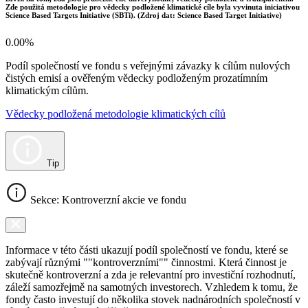
Zde použitá metodologie pro vědecky podložené klimatické cíle byla vyvinuta iniciativou
Science Based Targets Initiative (SBTi). (Zdroj dat: Science Based Target Initiative)
0.00%
Podíl společností ve fondu s veřejnými závazky k cílům nulových
čistých emisí a ověřeným vědecky podloženým prozatímním
klimatickým cílům.
Vědecky podložená metodologie klimatických cílů
Tip
Sekce: Kontroverzní akcie ve fondu
Informace v této části ukazují podíl společností ve fondu, které se
zabývají různými ""kontroverzními"" činnostmi. Která činnost je
skutečně kontroverzní a zda je relevantní pro investiční rozhodnutí,
záleží samozřejmě na samotných investorech. Vzhledem k tomu, že
fondy často investují do několika stovek nadnárodních společností v