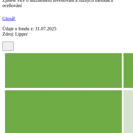
Zjistěte více o udržitelném investování a různých metodách
oceňování
Glosář
Údaje o fondu z: 31.07.2025
Zdroj: Lipper