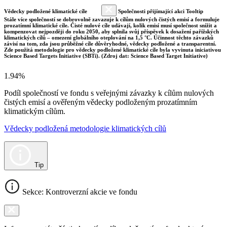
Vědecky podložené klimatické cíle
Společnosti přijímající akci Tooltip
Stále více společností se dobrovolně zavazuje k cílům nulových čistých emisí a formuluje
prozatímní klimatické cíle. Čisté nulové cíle udávají, kolik emisí musí společnost snížit a
kompenzovat nejpozději do roku 2050, aby splnila svůj příspěvek k dosažení pařížských
klimatických cílů – omezení globálního oteplování na 1,5 °C. Účinnost těchto závazků
závisí na tom, zda jsou průběžné cíle důvěryhodné, vědecky podložené a transparentní.
Zde použitá metodologie pro vědecky podložené klimatické cíle byla vyvinuta iniciativou
Science Based Targets Initiative (SBTi). (Zdroj dat: Science Based Target Initiative)
1.94%
Podíl společností ve fondu s veřejnými závazky k cílům nulových
čistých emisí a ověřeným vědecky podloženým prozatímním
klimatickým cílům.
Vědecky podložená metodologie klimatických cílů
Tip
Sekce: Kontroverzní akcie ve fondu