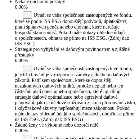
Nekalé obchodní postupy
0.00%
Uvádí se váha společností zastoupených ve fondu,
které se podle ISS ESG dopouštějí podvodů, úplatkářství,
praní špinavých peněz a/nebo chování, které narušuje
hospodářskou soutěž. Pokud máte dotazy ohledně údajů
o společnostech, obraťte se přímo na ISS ESG. (Zdroj dat:
ISS ESG)
Strategie pro vyhýbání se daňovým povinnostem a zjištěné
přestupky
0.00%
Uvádí se váha společností zastoupených ve fondu,
jejichž chování je v rozporu se záměry a duchem daňových
zákonů. Patří sem společnosti, které se dopouštějí
nezákonných daňových úniků, protože neplatí nebo jen
částečně platí daně, a/nebo společnosti, které uplatňují
strategie daňové optimalizace nebo agresivní daňové
plánování, jako je účelové snižování zisku a přesouvání zisku,
i když takové aktivity nepřesahují meze zákonnosti. Pokud
máte dotazy ohledně údajů o společnostech, obraťte se přímo
na ISS ESG. (Zdroj dat: ISS ESG)
Žádné ženy ve výkonné nebo dozorčí radě
0.00%
Uvádí se váha společností zastoupených ve fondu, v