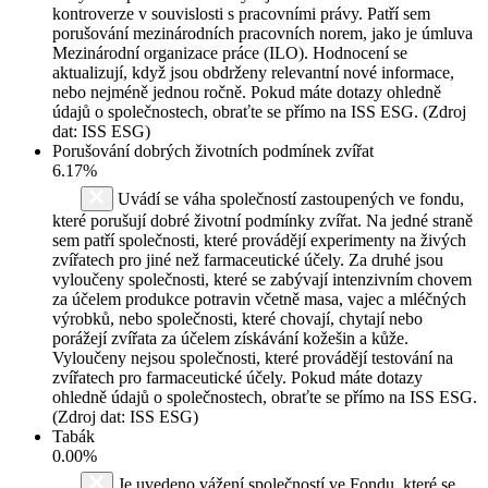
kontroverze v souvislosti s pracovními právy. Patří sem
porušování mezinárodních pracovních norem, jako je úmluva
Mezinárodní organizace práce (ILO). Hodnocení se
aktualizují, když jsou obdrženy relevantní nové informace,
nebo nejméně jednou ročně. Pokud máte dotazy ohledně
údajů o společnostech, obraťte se přímo na ISS ESG. (Zdroj
dat: ISS ESG)
Porušování dobrých životních podmínek zvířat
6.17%
Uvádí se váha společností zastoupených ve fondu,
které porušují dobré životní podmínky zvířat. Na jedné straně
sem patří společnosti, které provádějí experimenty na živých
zvířatech pro jiné než farmaceutické účely. Za druhé jsou
vyloučeny společnosti, které se zabývají intenzivním chovem
za účelem produkce potravin včetně masa, vajec a mléčných
výrobků, nebo společnosti, které chovají, chytají nebo
porážejí zvířata za účelem získávání kožešin a kůže.
Vyloučeny nejsou společnosti, které provádějí testování na
zvířatech pro farmaceutické účely. Pokud máte dotazy
ohledně údajů o společnostech, obraťte se přímo na ISS ESG.
(Zdroj dat: ISS ESG)
Tabák
0.00%
Je uvedeno vážení společností ve Fondu, které se