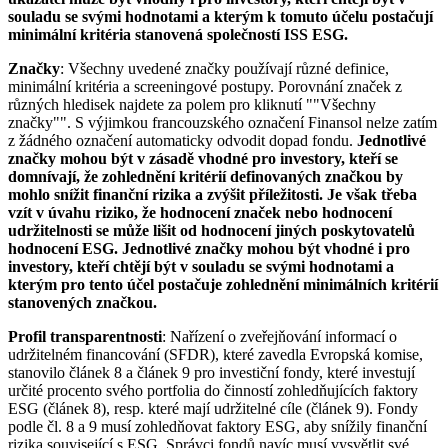
souladu se svými hodnotami a kterým k tomuto účelu postačují
minimální kritéria stanovená společností ISS ESG.
Značky
: Všechny uvedené značky používají různé definice,
minimální kritéria a screeningové postupy. Porovnání značek z
různých hledisek najdete za polem pro kliknutí ""Všechny
značky"". S výjimkou francouzského označení Finansol nelze zatím
z žádného označení automaticky odvodit dopad fondu.
Jednotlivé
značky mohou být v zásadě vhodné pro investory, kteří se
domnívají, že zohlednění kritérií definovaných značkou by
mohlo snížit finanční rizika a zvýšit příležitosti. Je však třeba
vzít v úvahu riziko, že hodnocení značek nebo hodnocení
udržitelnosti se může lišit od hodnocení jiných poskytovatelů
hodnocení ESG. Jednotlivé značky mohou být vhodné i pro
investory, kteří chtějí být v souladu se svými hodnotami a
kterým pro tento účel postačuje zohlednění minimálních kritérií
stanovených značkou.
Profil transparentnosti
: Nařízení o zveřejňování informací o
udržitelném financování (SFDR), které zavedla Evropská komise,
stanovilo článek 8 a článek 9 pro investiční fondy, které investují
určité procento svého portfolia do činností zohledňujících faktory
ESG (článek 8), resp. které mají udržitelné cíle (článek 9). Fondy
podle čl. 8 a 9 musí zohledňovat faktory ESG, aby snížily finanční
rizika související s ESG. Správci fondů navíc musí vysvětlit své