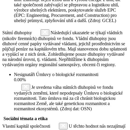
také společnosti zabývající se přepravou a logistikou uhlí,
výrobce uhelných elektráren, poskytovatele služeb EPC
(EPC: Engineering, Procurement, and Construction) pro
uhelný průmysl, zplyňování uhlí a další. (Zdroj: GCEL)
Státní dluhopisy
Následující ukazatele se týkají vládních
(nikoliv firemních) dluhopisů ve fondu. Vládní dluhopisy jsou
dluhové cenné papíry vydávané vládami, jejichž prostřednictvím se
půjčují peníze na kapitálovém trhu. Mají stanovenou dobu splatnosti
a vyplácí se z nich úrok. Zohledňujeme pouze dluhopisy vydávané
na národní úrovni, tj. vládami. Nepřihlížíme k dluhopisům
vydávaným orgány regionální samosprávy, obcemi či regiony.
Nesignatáři Úmluvy o biologické rozmanitosti
0.00%
Je uvedena váha státních dluhopisů ve fondu
vydaných zeměmi, které nepodepsaly Úmluvu o biologické
rozmanitosti. Tato úmluva má za cíl chránit biologickou
rozmanitost Země, ale také genetickou rozmanitost a
rozmanitost ekosystémů. (Zdroj dat: OSN)
Sociální témata a etika
Vlastní kapitál společnosti
U těchto hodnot nás nezajímají