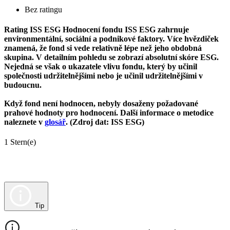
Bez ratingu
Rating ISS ESG
Hodnocení fondu ISS ESG zahrnuje
environmentální, sociální a podnikové faktory. Více hvězdiček
znamená, že fond si vede relativně lépe než jeho obdobná
skupina. V detailním pohledu se zobrazí absolutní skóre ESG.
Nejedná se však o ukazatele vlivu fondu, který by učinil
společnosti udržitelnějšími nebo je učinil udržitelnějšími v
budoucnu.
Když fond není hodnocen, nebyly dosaženy požadované
prahové hodnoty pro hodnocení. Další informace o metodice
naleznete v
glosář
. (Zdroj dat: ISS ESG)
1 Stern(e)
Tip