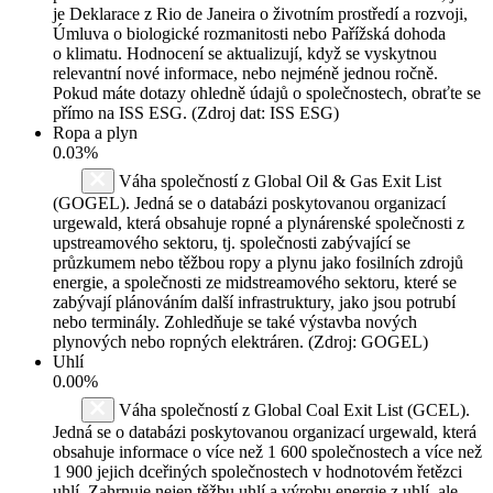
je Deklarace z Rio de Janeira o životním prostředí a rozvoji,
Úmluva o biologické rozmanitosti nebo Pařížská dohoda
o klimatu. Hodnocení se aktualizují, když se vyskytnou
relevantní nové informace, nebo nejméně jednou ročně.
Pokud máte dotazy ohledně údajů o společnostech, obraťte se
přímo na ISS ESG. (Zdroj dat: ISS ESG)
Ropa a plyn
0.03%
Váha společností z Global Oil & Gas Exit List
(GOGEL). Jedná se o databázi poskytovanou organizací
urgewald, která obsahuje ropné a plynárenské společnosti z
upstreamového sektoru, tj. společnosti zabývající se
průzkumem nebo těžbou ropy a plynu jako fosilních zdrojů
energie, a společnosti ze midstreamového sektoru, které se
zabývají plánováním další infrastruktury, jako jsou potrubí
nebo terminály. Zohledňuje se také výstavba nových
plynových nebo ropných elektráren. (Zdroj: GOGEL)
Uhlí
0.00%
Váha společností z Global Coal Exit List (GCEL).
Jedná se o databázi poskytovanou organizací urgewald, která
obsahuje informace o více než 1 600 společnostech a více než
1 900 jejich dceřiných společnostech v hodnotovém řetězci
uhlí. Zahrnuje nejen těžbu uhlí a výrobu energie z uhlí, ale