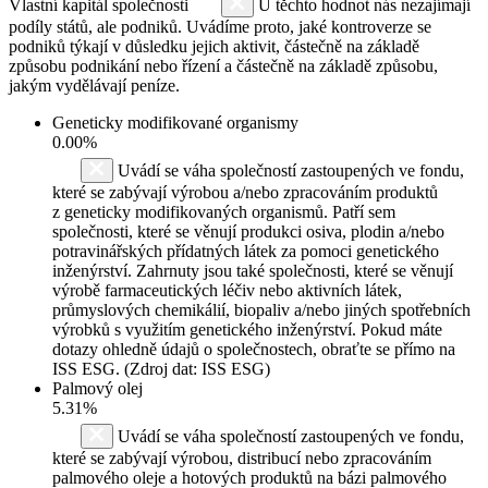
Vlastní kapitál společnosti
U těchto hodnot nás nezajímají
podíly států, ale podniků. Uvádíme proto, jaké kontroverze se
podniků týkají v důsledku jejich aktivit, částečně na základě
způsobu podnikání nebo řízení a částečně na základě způsobu,
jakým vydělávají peníze.
Geneticky modifikované organismy
0.00%
Uvádí se váha společností zastoupených ve fondu,
které se zabývají výrobou a/nebo zpracováním produktů
z geneticky modifikovaných organismů. Patří sem
společnosti, které se věnují produkci osiva, plodin a/nebo
potravinářských přídatných látek za pomoci genetického
inženýrství. Zahrnuty jsou také společnosti, které se věnují
výrobě farmaceutických léčiv nebo aktivních látek,
průmyslových chemikálií, biopaliv a/nebo jiných spotřebních
výrobků s využitím genetického inženýrství. Pokud máte
dotazy ohledně údajů o společnostech, obraťte se přímo na
ISS ESG. (Zdroj dat: ISS ESG)
Palmový olej
5.31%
Uvádí se váha společností zastoupených ve fondu,
které se zabývají výrobou, distribucí nebo zpracováním
palmového oleje a hotových produktů na bázi palmového