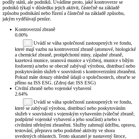
podíly států, ale podniků. Uvádíme proto, jaké kontroverze se
podniků týkají v důsledku jejich aktivit, částečně na základě
způsobu podnikání nebo řízení a částečně na základě způsobu,
jakým vydělávají peníze.
Kontroverzní zbraně
0.00%
Uvádí se váha společností zastoupených ve fondu,
které mají vazbu na kontroverzní zbraně (atomové, biologické
a chemické zbraně, protipěchotní miny, zápalné zbraně,
kazetová munice, uranová munice a výzbroj, munice s bílým
fosforem) a/nebo se obecně zabývají výrobou, distribucí nebo
poskytováním služeb v souvislosti s kontroverzními zbraněmi.
Pokud máte dotazy ohledně údajů o společnostech, obraťte se
přímo na ISS ESG. (Zdroj dat: ISS ESG)
Civilní zbraně nebo vojenské vybavení
2.64%
Uvádí se váha společností zastoupených ve fondu,
které se zabývají výrobou, distribucí nebo poskytováním
služeb v souvislosti s vojenským vybavením (válečné zbraně,
podpůrné vojenské vybavení a jeho součásti) a/nebo s
civilními střelnými zbraněmi. Služby zahrnují údržbu, opravu,
testování, přepravu nebo podobné aktivity ve shora
uvedených oblastech. Tento ukazatel je nastavený široce,