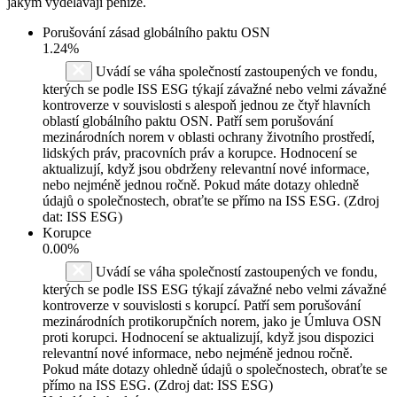
jakým vydělávají peníze.
Porušování zásad globálního paktu OSN
1.24%
Uvádí se váha společností zastoupených ve fondu,
kterých se podle ISS ESG týkají závažné nebo velmi závažné
kontroverze v souvislosti s alespoň jednou ze čtyř hlavních
oblastí globálního paktu OSN. Patří sem porušování
mezinárodních norem v oblasti ochrany životního prostředí,
lidských práv, pracovních práv a korupce. Hodnocení se
aktualizují, když jsou obdrženy relevantní nové informace,
nebo nejméně jednou ročně. Pokud máte dotazy ohledně
údajů o společnostech, obraťte se přímo na ISS ESG. (Zdroj
dat: ISS ESG)
Korupce
0.00%
Uvádí se váha společností zastoupených ve fondu,
kterých se podle ISS ESG týkají závažné nebo velmi závažné
kontroverze v souvislosti s korupcí. Patří sem porušování
mezinárodních protikorupčních norem, jako je Úmluva OSN
proti korupci. Hodnocení se aktualizují, když jsou dispozici
relevantní nové informace, nebo nejméně jednou ročně.
Pokud máte dotazy ohledně údajů o společnostech, obraťte se
přímo na ISS ESG. (Zdroj dat: ISS ESG)