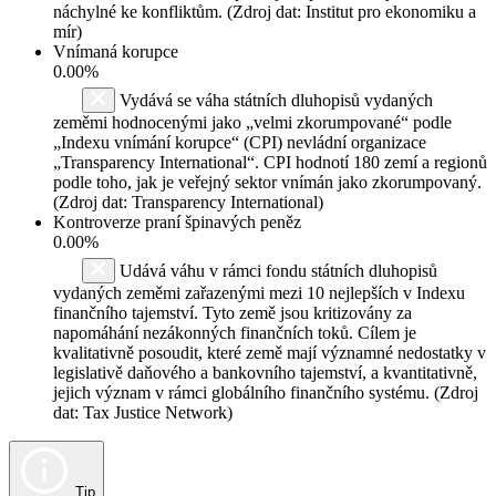
náchylné ke konfliktům. (Zdroj dat: Institut pro ekonomiku a
mír)
Vnímaná korupce
0.00%
Vydává se váha státních dluhopisů vydaných
zeměmi hodnocenými jako „velmi zkorumpované“ podle
„Indexu vnímání korupce“ (CPI) nevládní organizace
„Transparency International“. CPI hodnotí 180 zemí a regionů
podle toho, jak je veřejný sektor vnímán jako zkorumpovaný.
(Zdroj dat: Transparency International)
Kontroverze praní špinavých peněz
0.00%
Udává váhu v rámci fondu státních dluhopisů
vydaných zeměmi zařazenými mezi 10 nejlepších v Indexu
finančního tajemství. Tyto země jsou kritizovány za
napomáhání nezákonných finančních toků. Cílem je
kvalitativně posoudit, které země mají významné nedostatky v
legislativě daňového a bankovního tajemství, a kvantitativně,
jejich význam v rámci globálního finančního systému. (Zdroj
dat: Tax Justice Network)
Tip