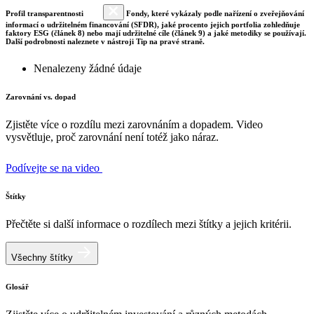
Profil transparentnosti
Fondy, které vykázaly podle nařízení o zveřejňování
informací o udržitelném financování (SFDR), jaké procento jejich portfolia zohledňuje
faktory ESG (článek 8) nebo mají udržitelné cíle (článek 9) a jaké metodiky se používají.
Další podrobnosti naleznete v nástroji Tip na pravé straně.
Nenalezeny žádné údaje
Zarovnání vs. dopad
Zjistěte více o rozdílu mezi zarovnáním a dopadem. Video
vysvětluje, proč zarovnání není totéž jako náraz.
Podívejte se na video
Štítky
Přečtěte si další informace o rozdílech mezi štítky a jejich kritérii.
Všechny štítky
Glosář