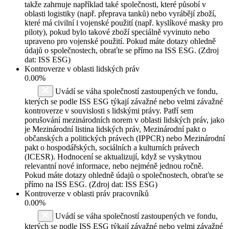
takže zahrnuje například také společnosti, které působí v
oblasti logistiky (např. přeprava tanků) nebo vyrábějí zboží,
které má civilní i vojenské použití (např. kyslíkové masky pro
piloty), pokud bylo takové zboží speciálně vyvinuto nebo
upraveno pro vojenské použití. Pokud máte dotazy ohledně
údajů o společnostech, obraťte se přímo na ISS ESG. (Zdroj
dat: ISS ESG)
Kontroverze v oblasti lidských práv
0.00%
Uvádí se váha společností zastoupených ve fondu,
kterých se podle ISS ESG týkají závažné nebo velmi závažné
kontroverze v souvislosti s lidskými právy. Patří sem
porušování mezinárodních norem v oblasti lidských práv, jako
je Mezinárodní listina lidských práv, Mezinárodní pakt o
občanských a politických právech (IPPCR) nebo Mezinárodní
pakt o hospodářských, sociálních a kulturních právech
(ICESR). Hodnocení se aktualizují, když se vyskytnou
relevantní nové informace, nebo nejméně jednou ročně.
Pokud máte dotazy ohledně údajů o společnostech, obraťte se
přímo na ISS ESG. (Zdroj dat: ISS ESG)
Kontroverze v oblasti práv pracovníků
0.00%
Uvádí se váha společností zastoupených ve fondu,
kterých se podle ISS ESG týkají závažné nebo velmi závažné