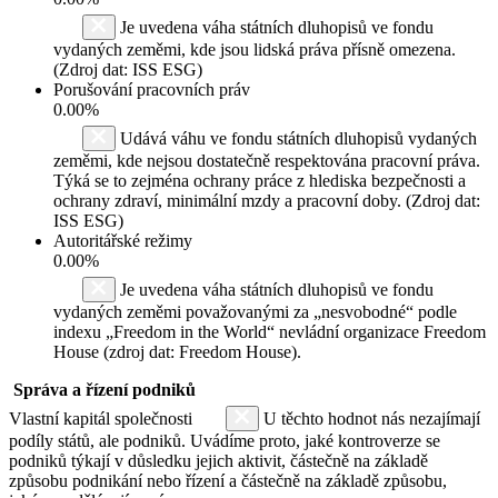
Je uvedena váha státních dluhopisů ve fondu
vydaných zeměmi, kde jsou lidská práva přísně omezena.
(Zdroj dat: ISS ESG)
Porušování pracovních práv
0.00%
Udává váhu ve fondu státních dluhopisů vydaných
zeměmi, kde nejsou dostatečně respektována pracovní práva.
Týká se to zejména ochrany práce z hlediska bezpečnosti a
ochrany zdraví, minimální mzdy a pracovní doby. (Zdroj dat:
ISS ESG)
Autoritářské režimy
0.00%
Je uvedena váha státních dluhopisů ve fondu
vydaných zeměmi považovanými za „nesvobodné“ podle
indexu „Freedom in the World“ nevládní organizace Freedom
House (zdroj dat: Freedom House).
Správa a řízení podniků
Vlastní kapitál společnosti
U těchto hodnot nás nezajímají
podíly států, ale podniků. Uvádíme proto, jaké kontroverze se
podniků týkají v důsledku jejich aktivit, částečně na základě
způsobu podnikání nebo řízení a částečně na základě způsobu,