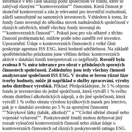
Informace v této části ukazují podíl společností ve fondu, které se
zabývají různými ""kontroverzními"" činnostmi. Která činnost je
skutečně kontroverzní a zda je relevantní pro investiční rozhodnutí,
záleží samozřejmě na samotných investorech. Vzhledem k tomu, že
fondy často investují do několika stovek nadnárodních společností v
různých odvětvích, téměř všechny fondy investují do
""kontroverzních činností"". Pokud jsou pro vás některé z těchto
činností problematické, můžete podle toho zaměřit své investice.
Upozornění: Údaje o kontroverzních činnostech z velké části
poskytuje agentura ISS ESG, která hodnotí udržitelnost. Na základě
spotřebitelského průzkumu jsme většinu definic kontroverzních
aktivit v databázi fondů interpretovali co nejpřísněji.
Rovněž byla
zvolena 0 % míra tolerance pro obrat v příslušných sporných
činnostech společnosti. Zohledněny jsou tedy všechny činnosti
analyzované společností ISS ESG. V úvahu se berou různé fáze
tvorby hodnoty, může jít například o služby zpracování, výroby
nebo distribuce výrobků.
Příklad: Předpokládejme, že 5 % objemu
fondu je investováno do jedné společnosti, která vytváří 1 % svého
obratu distribucí alkoholických nápojů, a do jiné společnosti, která
vytváří 1 % svého obratu výrobou kyslíkových masek pro letectvo,
pak je v databázi uvedeno po 5 % za spornými činnostmi
""Návykové látky (tabák, alkohol)"" a ""Civilní střelné zbraně nebo
vojenské vybavení"". Poskytovatelé fondů mohou definovat jiný
rozsah vyloučení kontroverzních činností nebo získat údaje o
kontroverzních činnostech od různých poskytovatelů ratingu ESG.