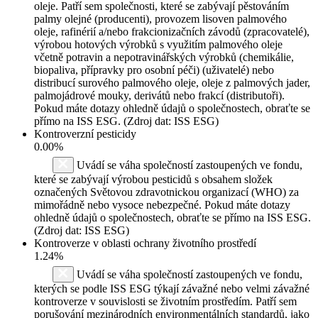
oleje. Patří sem společnosti, které se zabývají pěstováním
palmy olejné (producenti), provozem lisoven palmového
oleje, rafinérií a/nebo frakcionizačních závodů (zpracovatelé),
výrobou hotových výrobků s využitím palmového oleje
včetně potravin a nepotravinářských výrobků (chemikálie,
biopaliva, přípravky pro osobní péči) (uživatelé) nebo
distribucí surového palmového oleje, oleje z palmových jader,
palmojádrové mouky, derivátů nebo frakcí (distributoři).
Pokud máte dotazy ohledně údajů o společnostech, obraťte se
přímo na ISS ESG. (Zdroj dat: ISS ESG)
Kontroverzní pesticidy
0.00%
Uvádí se váha společností zastoupených ve fondu,
které se zabývají výrobou pesticidů s obsahem složek
označených Světovou zdravotnickou organizací (WHO) za
mimořádně nebo vysoce nebezpečné. Pokud máte dotazy
ohledně údajů o společnostech, obraťte se přímo na ISS ESG.
(Zdroj dat: ISS ESG)
Kontroverze v oblasti ochrany životního prostředí
1.24%
Uvádí se váha společností zastoupených ve fondu,
kterých se podle ISS ESG týkají závažné nebo velmi závažné
kontroverze v souvislosti se životním prostředím. Patří sem
porušování mezinárodních environmentálních standardů, jako