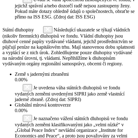
jejichž správní a/nebo dozorčí radě nejsou zastoupeny ženy.
Pokud máte dotazy ohledně údajů o společnostech, obraťte se
přímo na ISS ESG. (Zdroj dat: ISS ESG)
Státní dluhopisy
Následující ukazatele se týkají vládních
(nikoliv firemních) dluhopisů ve fondu. Vládní dluhopisy jsou
dluhové cenné papíry vydávané vládami, jejichž prostřednictvím se
půjčují peníze na kapitálovém trhu. Mají stanovenou dobu splatnosti
a vyplácí se z nich úrok. Zohledňujeme pouze dluhopisy vydávané
na národní úrovni, tj. vládami. Nepřihlížíme k dluhopisům
vydávaným orgány regionální samosprávy, obcemi či regiony.
Země s jadernými zbraněmi
0.00%
Je uvedena váha státních dluhopisů ve fondu
vydaných zeměmi uvedenými SIPRI jako země vlastnící
jaderné zbraně. (Zdroj dat: SIPRI)
Globální mírová kontroverze
0.00%
Je naznačeno vážení státních dluhopisů ve fondu
vydaných zeměmi klasifikovanými jako „velmi nízké“ v
„Global Peace Index“ nevládní organizace „Institute for
Economics and Peace“, a proto jsou považovány za velmi