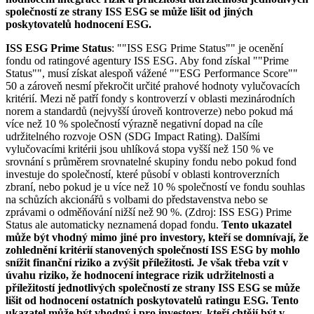
společností ze strany ISS ESG se může lišit od jiných
poskytovatelů hodnocení ESG.
ISS ESG Prime Status
: ""ISS ESG Prime Status"" je ocenění
fondu od ratingové agentury ISS ESG. Aby fond získal ""Prime
Status"", musí získat alespoň vážené ""ESG Performance Score""
50 a zároveň nesmí překročit určité prahové hodnoty vylučovacích
kritérií. Mezi ně patří fondy s kontroverzí v oblasti mezinárodních
norem a standardů (nejvyšší úroveň kontroverze) nebo pokud má
více než 10 % společností výrazně negativní dopad na cíle
udržitelného rozvoje OSN (SDG Impact Rating). Dalšími
vylučovacími kritérii jsou uhlíková stopa vyšší než 150 % ve
srovnání s průměrem srovnatelné skupiny fondu nebo pokud fond
investuje do společností, které působí v oblasti kontroverzních
zbraní, nebo pokud je u více než 10 % společností ve fondu souhlas
na schůzích akcionářů s volbami do představenstva nebo se
zprávami o odměňování nižší než 90 %. (Zdroj: ISS ESG) Prime
Status ale automaticky neznamená dopad fondu.
Tento ukazatel
může být vhodný mimo jiné pro investory, kteří se domnívají, že
zohlednění kritérií stanovených společností ISS ESG by mohlo
snížit finanční riziko a zvýšit příležitosti. Je však třeba vzít v
úvahu riziko, že hodnocení integrace rizik udržitelnosti a
příležitostí jednotlivých společností ze strany ISS ESG se může
lišit od hodnocení ostatních poskytovatelů ratingu ESG. Tento
ukazatel může být vhodný i pro investory, kteří chtějí být v