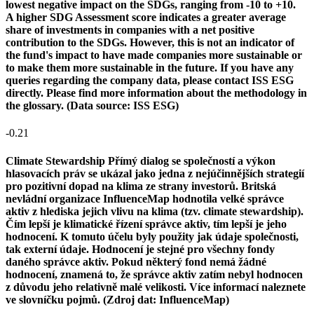
lowest negative impact on the SDGs, ranging from -10 to +10.
A higher SDG Assessment score indicates a greater average
share of investments in companies with a net positive
contribution to the SDGs. However, this is not an indicator of
the fund's impact to have made companies more sustainable or
to make them more sustainable in the future. If you have any
queries regarding the company data, please contact ISS ESG
directly. Please find more information about the methodology in
the glossary. (Data source: ISS ESG)
-0.21
Climate Stewardship
Přímý dialog se společností a výkon
hlasovacích práv se ukázal jako jedna z nejúčinnějších strategií
pro pozitivní dopad na klima ze strany investorů. Britská
nevládní organizace InfluenceMap hodnotila velké správce
aktiv z hlediska jejich vlivu na klima (tzv. climate stewardship).
Čím lepší je klimatické řízení správce aktiv, tím lepší je jeho
hodnocení. K tomuto účelu byly použity jak údaje společnosti,
tak externí údaje. Hodnocení je stejné pro všechny fondy
daného správce aktiv. Pokud některý fond nemá žádné
hodnocení, znamená to, že správce aktiv zatím nebyl hodnocen
z důvodu jeho relativně malé velikosti. Více informací naleznete
ve slovníčku pojmů. (Zdroj dat: InfluenceMap)