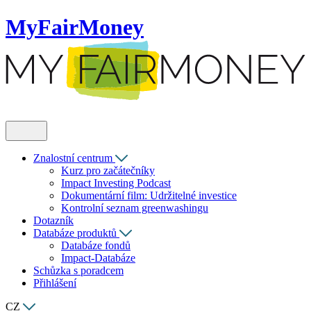
MyFairMoney
Znalostní centrum
Kurz pro začátečníky
Impact Investing Podcast
Dokumentární film: Udržitelné investice
Kontrolní seznam greenwashingu
Dotazník
Databáze produktů
Databáze fondů
Impact-Databáze
Schůzka s poradcem
Přihlášení
CZ