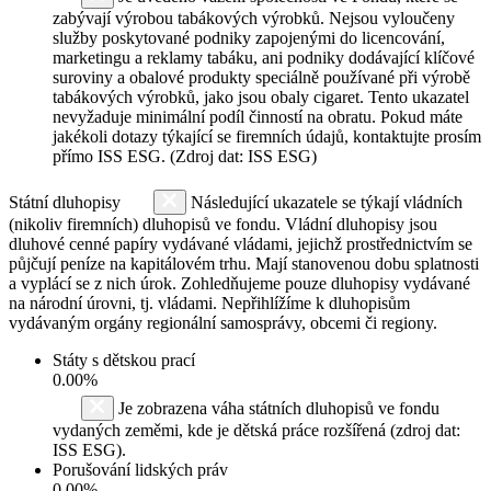
zabývají výrobou tabákových výrobků. Nejsou vyloučeny
služby poskytované podniky zapojenými do licencování,
marketingu a reklamy tabáku, ani podniky dodávající klíčové
suroviny a obalové produkty speciálně používané při výrobě
tabákových výrobků, jako jsou obaly cigaret. Tento ukazatel
nevyžaduje minimální podíl činností na obratu. Pokud máte
jakékoli dotazy týkající se firemních údajů, kontaktujte prosím
přímo ISS ESG. (Zdroj dat: ISS ESG)
Státní dluhopisy
Následující ukazatele se týkají vládních
(nikoliv firemních) dluhopisů ve fondu. Vládní dluhopisy jsou
dluhové cenné papíry vydávané vládami, jejichž prostřednictvím se
půjčují peníze na kapitálovém trhu. Mají stanovenou dobu splatnosti
a vyplácí se z nich úrok. Zohledňujeme pouze dluhopisy vydávané
na národní úrovni, tj. vládami. Nepřihlížíme k dluhopisům
vydávaným orgány regionální samosprávy, obcemi či regiony.
Státy s dětskou prací
0.00%
Je zobrazena váha státních dluhopisů ve fondu
vydaných zeměmi, kde je dětská práce rozšířená (zdroj dat:
ISS ESG).
Porušování lidských práv
0.00%