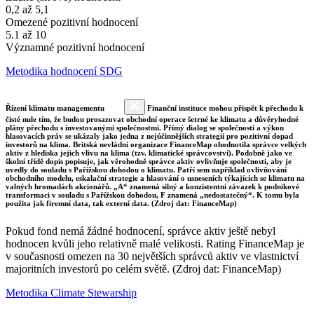
0,2 až 5,1
Omezené pozitivní hodnocení
5.1 až 10
Významné pozitivní hodnocení
Metodika hodnocení SDG
Řízení klimatu managementu
Finanční instituce mohou přispět k přechodu k
čisté nule tím, že budou prosazovat obchodní operace šetrné ke klimatu a důvěryhodné
plány přechodu s investovanými společnostmi. Přímý dialog se společností a výkon
hlasovacích práv se ukázaly jako jedna z nejúčinnějších strategií pro pozitivní dopad
investorů na klima. Britská nevládní organizace FinanceMap ohodnotila správce velkých
aktiv z hlediska jejich vlivu na klima (tzv. klimatické správcovství). Podobně jako ve
školní třídě dopis popisuje, jak věrohodně správce aktiv ovlivňuje společnosti, aby je
uvedly do souladu s Pařížskou dohodou o klimatu. Patří sem například ovlivňování
obchodního modelu, eskalační strategie a hlasování o usneseních týkajících se klimatu na
valných hromadách akcionářů. „A“ znamená silný a konzistentní závazek k podnikové
transformaci v souladu s Pařížskou dohodou, F znamená „nedostatečný“. K tomu byla
použita jak firemní data, tak externí data. (Zdroj dat: FinanceMap)
Pokud fond nemá žádné hodnocení, správce aktiv ještě nebyl
hodnocen kvůli jeho relativně malé velikosti. Rating FinanceMap je
v současnosti omezen na 30 největších správců aktiv ve vlastnictví
majoritních investorů po celém světě. (Zdroj dat: FinanceMap)
Metodika Climate Stewarship