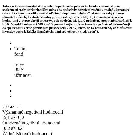
Toto však není ukazatel skutečného dopadu nebo příspěvku fondu k tomu, aby se
společnosti staly udržitelnějšími nebo aby způsobily pozitivní změnu v reálné ekonomice
(viz také video o rozdílu mezi sladěním a dopadem v dolní části této stránky). Tento
ukazatel může být zvláště vhodný pro investory, kteří chtějí být v souladu se svými
hodnotami a proto chtějí investovat do společností, které průměrně pozitivně přispívají k
SDG. Vysoké hodnocení SDG může pomoci zajistit, že se investice průměrně uskutečňují
do společností s čistě pozitivním příspěvkem k SDG; nicméně to neznamená, že v důsledku
investice došlo k jakékoli změně chování společnosti (k „dopadu“).
Tento
fond
je ve
třídě
účinnosti
-10 až 5.1
Významné negativní hodnocení
-5,1 až -0,2
Omezené negativní hodnocení
-0,2 až 0,2
Žádné (síťové) hodnocení