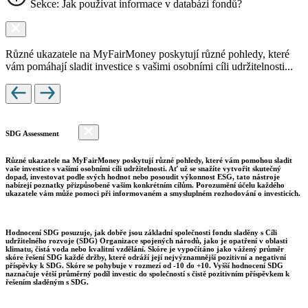
Sekce: Jak používat informace v databázi fondů?
Různé ukazatele na MyFairMoney poskytují různé pohledy, které
vám pomáhají sladit investice s vašimi osobními cíli udržitelnosti...
SDG Assessment
Různé ukazatele na MyFairMoney poskytují různé pohledy, které vám pomohou sladit
vaše investice s vašimi osobními cíli udržitelnosti. Ať už se snažíte vytvořit skutečný
dopad, investovat podle svých hodnot nebo posoudit výkonnost ESG, tato nástroje
nabízejí poznatky přizpůsobené vašim konkrétním cílům. Porozumění účelu každého
ukazatele vám může pomoci při informovaném a smysluplném rozhodování o investicích.
Hodnocení SDG posuzuje, jak dobře jsou základní společnosti fondu sladěny s Cíli
udržitelného rozvoje (SDG) Organizace spojených národů, jako je opatření v oblasti
klimatu, čistá voda nebo kvalitní vzdělání. Skóre je vypočítáno jako vážený průměr
skóre řešení SDG každé držby, které odráží její nejvýznamnější pozitivní a negativní
příspěvky k SDG. Skóre se pohybuje v rozmezí od -10 do +10. Vyšší hodnocení SDG
naznačuje větší průměrný podíl investic do společností s čistě pozitivním příspěvkem k
řešením sladěným s SDG.