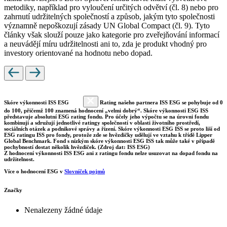
metodiky, například pro vyloučení určitých odvětví (čl. 8) nebo pro
zahrnutí udržitelných společností a způsob, jakým tyto společnosti
významně nepoškozují zásady UN Global Compact (čl. 9). Tyto
články však slouží pouze jako kategorie pro zveřejňování informací
a neuvádějí míru udržitelnosti ani to, zda je produkt vhodný pro
investory orientované na hodnotu nebo dopad.
Skóre výkonnosti ISS ESG
Rating našeho partnera ISS ESG se pohybuje od 0
do 100, přičemž 100 znamená hodnocení „velmi dobrý“. Skóre výkonnosti ESG ISS
představuje absolutní ESG rating fondu. Pro účely jeho výpočtu se na úrovni fondu
kombinují a sdružují jednotlivé ratingy společností v oblasti životního prostředí,
sociálních otázek a podnikové správy a řízení. Skóre výkonnosti ESG ISS se proto liší od
ESG ratingu ISS pro fondy, protože zde se hvězdičky udělují ve vztahu k třídě Lipper
Global Benchmark. Fond s nízkým skóre výkonnosti ESG ISS tak může také v případě
pochybností dostat několik hvězdiček. (Zdroj dat: ISS ESG)
Z hodnocení výkonnosti ISS ESG ani z ratingu fondu nelze usuzovat na dopad fondu na
udržitelnost.
Více o hodnocení ESG v
Slovníček pojmů
Značky
Nenalezeny žádné údaje