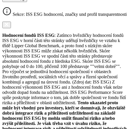
Sekce: ISS ESG hodnocení, značky und profil transparentnosti
Hodnocení fondů ISS ESG
: Zatímco hvězdičky hodnocení fondů
ISS ESG v horní části této stránky udělují hvězdičky ve vztahu k
třídě Lipper Global Benchmark, a proto fond s nízkým skóre
výkonnosti ISS ESG může získat několik hvězdiček. Skóre
výkonnosti ISS ESG ve spodní části této stránky představuje
absolutní hodnocení fondu z hlediska ESG. Skóre ISS ESG se
pohybuje od 0 do 100, přičemž 100 představuje ""velmi dobré"".
Pro výpočet se jednotlivá hodnocení společností v oblastech
životního prostředí, sociálních věcí a správy a řízení společností
kombinují a agregují na úrovni fondu. (Zdroj dat: ISS ESG) Z
hodnocení výkonnosti ISS ESG ani z hodnocení fondu však nelze
odvodit dopad fondu na udržitelnost. ISS ESG Performance Score
spíše poskytuje informace o tom, jak dobře společnosti ve fondu řídí
rizika a příležitosti v oblasti udržitelnosti.
Tento ukazatel proto
může být vhodný pro investory, kteří se domnívají, že obzvláště
dobrá integrace rizik a příležitostí udržitelnosti na základě
hodnocení ISS ESG by mohla snížit finanční riziko a/nebo
zvýšit příležitosti. Je však třeba vzít v úvahu riziko, že
hodnocení integrace rizik a příležitostí udržitelnosti jednotlivých