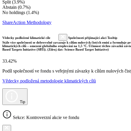
Split (3.9%)
Abstain (0.7%)
No holdings (1.4%)
ShareAction Methodology
Vědecky podložené klimatické cíle
Společnosti přijímající akci Tooltip
Stále více společností se dobrovolně zavazuje k cílům nulových čistých emisí a formuluje pr
klimatických cílů – omezení globálního oteplování na 1,5 °C. Účinnost těchto závazků závi
Based Targets Initiative (SBTi). (Zdroj dat: Science Based Target Initiative)
33.42%
Podíl společností ve fondu s veřejnými závazky k cílům nulových č
Vědecky podložená metodologie klimatických cílů
Tip
Sekce: Kontroverzní akcie ve fondu