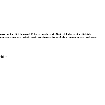
enzovat nejpozději do roku 2050, aby splnila svůj příspěvek k dosažení pařížských
á metodologie pro vědecky podložené klimatické cíle byla vyvinuta iniciativou Science
cílům.