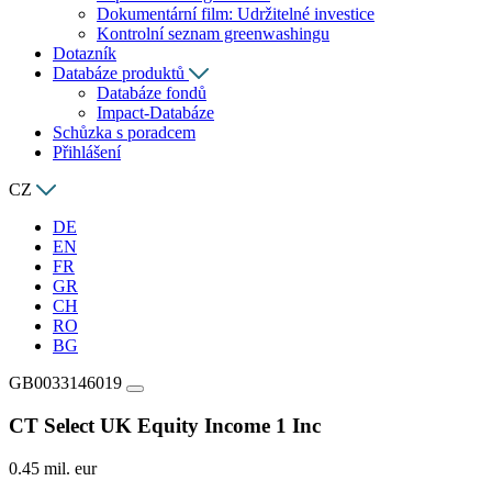
Dokumentární film: Udržitelné investice
Kontrolní seznam greenwashingu
Dotazník
Databáze produktů
Databáze fondů
Impact-Databáze
Schůzka s poradcem
Přihlášení
CZ
DE
EN
FR
GR
CH
RO
BG
GB0033146019
CT Select UK Equity Income 1 Inc
0.45 mil. eur