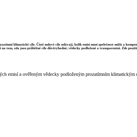
ozatímní klimatické cíle. Čisté nulové cíle udávají, kolik emisí musí společnost snížit a komp
sí na tom, zda jsou průběžné cíle důvěryhodné, vědecky podložené a transparentní. Zde použit
istých emisí a ověřeným vědecky podloženým prozatímním klimatickým 