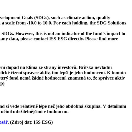
velopment Goals (SDGs), such as climate action, quality
 a scale from -10.0 to 10.0. For each holding, the SDG Solutions
 SDGs. However, this is not an indicator of the fund's impact to
ny data, please contact ISS ESG directly. Please find more
ivní dopad na klima ze strany investorů. Britská nevládní
tické řízení správce aktiv, tím lepší je jeho hodnocení. K tomuto
ěkterý fond nemá žádné hodnocení, znamená to, že správce aktiv
ap)
d si vede relativně lépe než jeho obdobná skupina. V detailním
 učinil udržitelnějšími v budoucnu.
osář
. (Zdroj dat: ISS ESG)