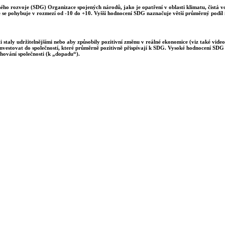
lného rozvoje (SDG) Organizace spojených národů, jako je opatření v oblasti klimatu, čistá 
e se pohybuje v rozmezí od -10 do +10. Vyšší hodnocení SDG naznačuje větší průměrný podíl i
 staly udržitelnějšími nebo aby způsobily pozitivní změnu v reálné ekonomice (viz také video
investovat do společností, které průměrně pozitivně přispívají k SDG. Vysoké hodnocení SDG m
hování společnosti (k „dopadu“).