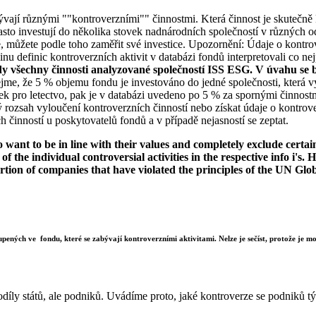
bývají různými ""kontroverzními"" činnostmi. Která činnost je skutečně k
to investují do několika stovek nadnárodních společností v různých od
ké, můžete podle toho zaměřit své investice. Upozornění: Údaje o kontro
u definic kontroverzních aktivit v databázi fondů interpretovali co nej
dy všechny činnosti analyzované společností ISS ESG. V úvahu se b
jme, že 5 % objemu fondu je investováno do jedné společnosti, která vy
k pro letectvo, pak je v databázi uvedeno po 5 % za spornými činnostm
rozsah vyloučení kontroverzních činností nebo získat údaje o kontrov
 činností u poskytovatelů fondů a v případě nejasností se zeptat.
want to be in line with their values and completely exclude certain c
 of the individual controversial activities in the respective info i'
ortion of companies that have violated the principles of the UN Glo
upených ve fondu, které se zabývají kontroverzními aktivitami. Nelze je sečíst, protože je mož
díly států, ale podniků. Uvádíme proto, jaké kontroverze se podniků týk