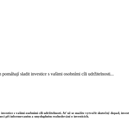
áhají sladit investice s vašimi osobními cíli udržitelnosti...
estice s vašimi osobními cíli udržitelnosti. Ať už se snažíte vytvořit skutečný dopad, inve
ci při informovaném a smysluplném rozhodování o investicích.