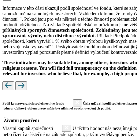
Informace v této části ukazují podíl společností ve fondu, které se za
samozřejmě na samotných investorech. Vzhledem k tomu, že fondy čas
činností"". Pokud jsou pro vás některé z těchto činností problematic
hodnotí udržitelnost. Na základě spotřebitelského průzkumu jsme většin
příslušných sporných činnostech společnosti. Zohledněny jsou te
zpracování, výroby nebo distribuce výrobků.
Příklad: Předpokláde
společnosti, která vytváří 1 % svého obratu výrobou kyslíkových mase
nebo vojenské vybavení"". Poskytovatelé fondů mohou definovat jiný 
investorům vyplatí porozumět přesné definici vyloučení kontroverzních
These indicators may be suitable for, among others, investors who 
religious reasons. You will find full transparency on the definition
relevant for investors who believe that, for example, a high prop
Podíl kontroverzních společností ve fondu
Čísla udávají podíl společností zasto
jednou. Celkový objem proto může být nižší než součet uvedených podílů.
Životní prostředí
Vlastní kapitál společnosti
U těchto hodnot nás nezajímají po
nebo řízení a částečně na základě způsobu, jakým vydělávají peníze.