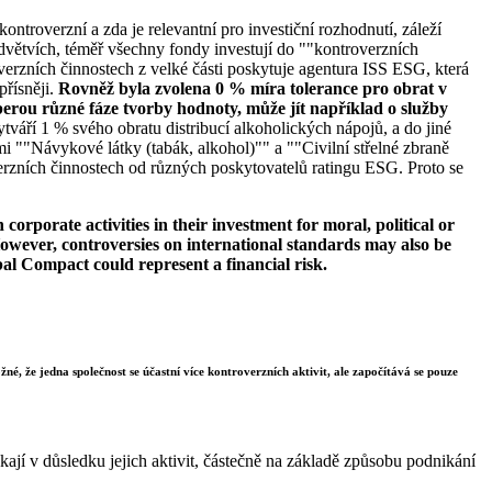
ontroverzní a zda je relevantní pro investiční rozhodnutí, záleží
větvích, téměř všechny fondy investují do ""kontroverzních
verzních činnostech z velké části poskytuje agentura ISS ESG, která
přísněji.
Rovněž byla zvolena 0 % míra tolerance pro obrat v
erou různé fáze tvorby hodnoty, může jít například o služby
tváří 1 % svého obratu distribucí alkoholických nápojů, a do jiné
i ""Návykové látky (tabák, alkohol)"" a ""Civilní střelné zbraně
erzních činnostech od různých poskytovatelů ratingu ESG. Proto se
orporate activities in their investment for moral, political or
s. However, controversies on international standards may also be
bal Compact could represent a financial risk.
né, že jedna společnost se účastní více kontroverzních aktivit, ale započítává se pouze
ají v důsledku jejich aktivit, částečně na základě způsobu podnikání