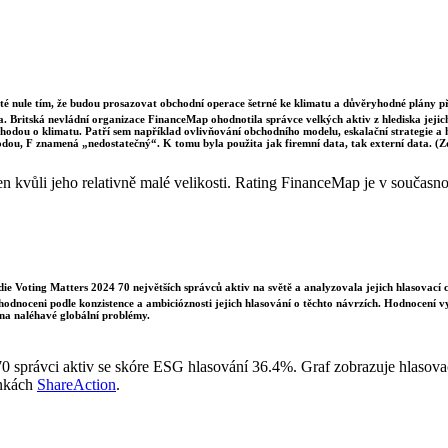
sté nule tím, že budou prosazovat obchodní operace šetrné ke klimatu a důvěryhodné plány p
a. Britská nevládní organizace FinanceMap ohodnotila správce velkých aktiv z hlediska jejich 
dohodou o klimatu. Patří sem například ovlivňování obchodního modelu, eskalační strategie a
odou, F znamená „nedostatečný“. K tomu byla použita jak firemní data, tak externí data. (
kvůli jeho relativně malé velikosti. Rating FinanceMap je v současnost
e Voting Matters 2024 70 největších správců aktiv na světě a analyzovala jejich hlasovací 
 hodnoceni podle konzistence a ambicióznosti jejich hlasování o těchto návrzích. Hodnocení 
na naléhavé globální problémy.
0 správci aktiv se skóre ESG hlasování 36.4%. Graf zobrazuje hlasovac
ánkách
ShareAction
.