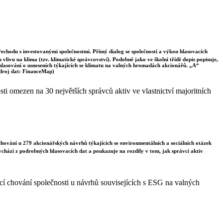
řechodu s investovanými společnostmi. Přímý dialog se společností a výkon hlasovacích
vlivu na klima (tzv. klimatické správcovství). Podobně jako ve školní třídě dopis popisuje,
 hlasování o usneseních týkajících se klimatu na valných hromadách akcionářů. „A“
Zdroj dat: FinanceMap)
i omezen na 30 největších správců aktiv ve vlastnictví majoritních
chování u 279 akcionářských návrhů týkajících se environmentálních a sociálních otázek
vychází z podrobných hlasovacích dat a poukazuje na rozdíly v tom, jak správci aktiv
í chování společnosti u návrhů souvisejících s ESG na valných