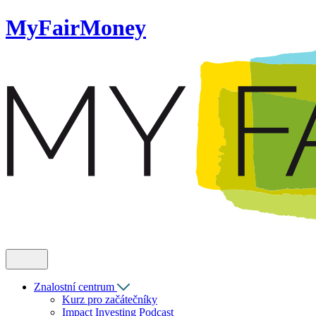
MyFairMoney
Znalostní centrum
Kurz pro začátečníky
Impact Investing Podcast