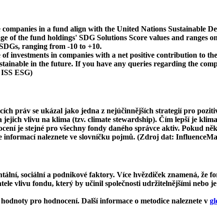
 companies in a fund align with the United Nations Sustainable De
age of the fund holdings' SDG Solutions Score values and ranges on
e SDGs, ranging from -10 to +10.
f investments in companies with a net positive contribution to the
inable in the future. If you have any queries regarding the compa
: ISS ESG)
cích práv se ukázal jako jedna z nejúčinnějších strategií pro pozit
ejich vlivu na klima (tzv. climate stewardship). Čím lepší je klima
dnocení je stejné pro všechny fondy daného správce aktiv. Pokud n
ce informací naleznete ve slovníčku pojmů. (Zdroj dat: InfluenceM
ní, sociální a podnikové faktory. Více hvězdiček znamená, že fon
le vlivu fondu, který by učinil společnosti udržitelnějšími nebo je
hodnoty pro hodnocení. Další informace o metodice naleznete v
gl