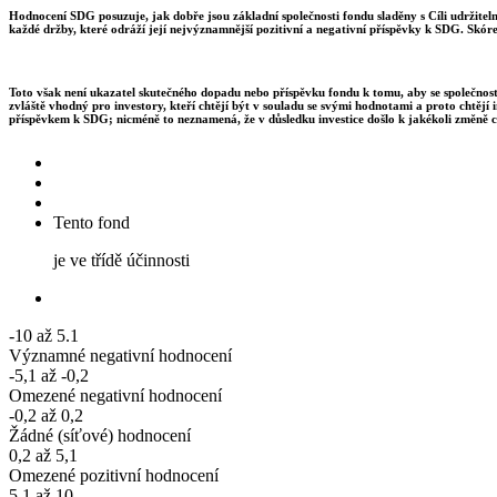
Hodnocení SDG posuzuje, jak dobře jsou základní společnosti fondu sladěny s Cíli udržite
každé držby, které odráží její nejvýznamnější pozitivní a negativní příspěvky k SDG. Skór
Toto však není ukazatel skutečného dopadu nebo příspěvku fondu k tomu, aby se společnosti
zvláště vhodný pro investory, kteří chtějí být v souladu se svými hodnotami a proto chtějí 
příspěvkem k SDG; nicméně to neznamená, že v důsledku investice došlo k jakékoli změně c
Tento fond
je ve třídě účinnosti
-10 až 5.1
Významné negativní hodnocení
-5,1 až -0,2
Omezené negativní hodnocení
-0,2 až 0,2
Žádné (síťové) hodnocení
0,2 až 5,1
Omezené pozitivní hodnocení
5.1 až 10