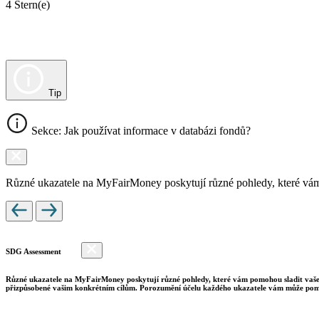
4 Stern(e)
Tip
Sekce: Jak používat informace v databázi fondů?
Různé ukazatele na MyFairMoney poskytují různé pohledy, které vám pom
SDG Assessment
Různé ukazatele na MyFairMoney poskytují různé pohledy, které vám pomohou sladit vaše inv
přizpůsobené vašim konkrétním cílům. Porozumění účelu každého ukazatele vám může pomo