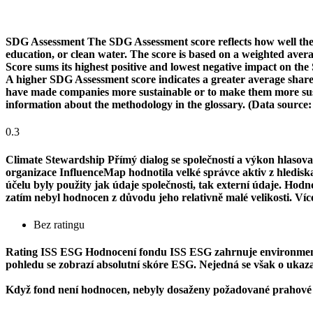
SDG Assessment
The SDG Assessment score reflects how well the
education, or clean water. The score is based on a weighted aver
Score sums its highest positive and lowest negative impact on th
A higher SDG Assessment score indicates a greater average share o
have made companies more sustainable or to make them more susta
information about the methodology in the glossary. (Data source
0.3
Climate Stewardship
Přímý dialog se společností a výkon hlasova
organizace InfluenceMap hodnotila velké správce aktiv z hlediska j
účelu byly použity jak údaje společnosti, tak externí údaje. Ho
zatím nebyl hodnocen z důvodu jeho relativně malé velikosti. Ví
Bez ratingu
Rating ISS ESG
Hodnocení fondu ISS ESG zahrnuje environmentál
pohledu se zobrazí absolutní skóre ESG. Nejedná se však o ukazate
Když fond není hodnocen, nebyly dosaženy požadované prahové 