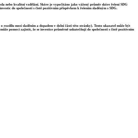
voda nebo kvalitní vzdělání. Skóre je vypočítáno jako vážený průměr skóre řešení SDG
nvestic do společností s čistě pozitivním příspěvkem k řešením sladěným s SDG.
 o rozdílu mezi sladěním a dopadem v dolní části této stránky). Tento ukazatel může být
ůže pomoci zajistit, že se investice průměrně uskutečňují do společností s čistě pozitivním