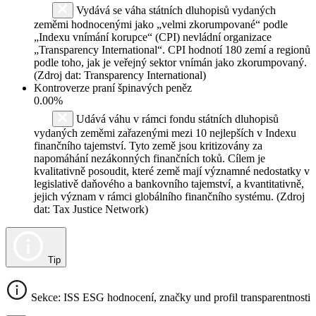
Vydává se váha státních dluhopisů vydaných
zeměmi hodnocenými jako „velmi zkorumpované“ podle
„Indexu vnímání korupce“ (CPI) nevládní organizace
„Transparency International“. CPI hodnotí 180 zemí a regionů
podle toho, jak je veřejný sektor vnímán jako zkorumpovaný.
(Zdroj dat: Transparency International)
Kontroverze praní špinavých peněz
0.00%
Udává váhu v rámci fondu státních dluhopisů
vydaných zeměmi zařazenými mezi 10 nejlepších v Indexu
finančního tajemství. Tyto země jsou kritizovány za
napomáhání nezákonných finančních toků. Cílem je
kvalitativně posoudit, které země mají významné nedostatky v
legislativě daňového a bankovního tajemství, a kvantitativně,
jejich význam v rámci globálního finančního systému. (Zdroj
dat: Tax Justice Network)
Tip
Sekce: ISS ESG hodnocení, značky und profil transparentnosti