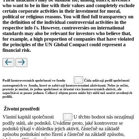
who want to be in line with their values and completely exclude
certain corporate activities in their investment for moral,
political or religious reasons. You will find full transparency on
the definition of the individual controversial activities in the
respective info i's. However, controversies on international
standards may also be relevant for investors who believe that,
for example, a high proportion of companies that have violated
the principles of the UN Global Compact could represent a
financial risk.
Podíl kontroverzních společností ve fondu
Čísla udávají podíl společností
zastoupených ve fondu, které se zabývají kontroverzními aktivitami. Nelze je sečíst,
protože je možné, že jedna společnost se účastní více kontroverzních aktivit, ale
započítává se pouze jednou. Celkový objem proto může být nižší než součet uvedených
podílů.
Životní prostředí
Vlastní kapitál společnosti
U těchto hodnot nás nezajímají
podíly států, ale podniků. Uvádíme proto, jaké kontroverze se
podniků týkají v důsledku jejich aktivit, částečně na základě
způsobu podnikání nebo řízení a částečně na základě způsobu,