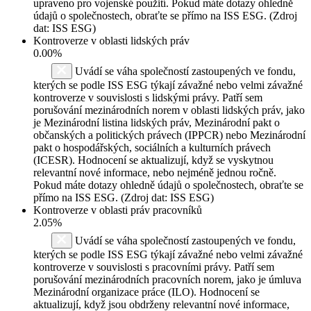
upraveno pro vojenské použití. Pokud máte dotazy ohledně
údajů o společnostech, obraťte se přímo na ISS ESG. (Zdroj
dat: ISS ESG)
Kontroverze v oblasti lidských práv
0.00%
Uvádí se váha společností zastoupených ve fondu,
kterých se podle ISS ESG týkají závažné nebo velmi závažné
kontroverze v souvislosti s lidskými právy. Patří sem
porušování mezinárodních norem v oblasti lidských práv, jako
je Mezinárodní listina lidských práv, Mezinárodní pakt o
občanských a politických právech (IPPCR) nebo Mezinárodní
pakt o hospodářských, sociálních a kulturních právech
(ICESR). Hodnocení se aktualizují, když se vyskytnou
relevantní nové informace, nebo nejméně jednou ročně.
Pokud máte dotazy ohledně údajů o společnostech, obraťte se
přímo na ISS ESG. (Zdroj dat: ISS ESG)
Kontroverze v oblasti práv pracovníků
2.05%
Uvádí se váha společností zastoupených ve fondu,
kterých se podle ISS ESG týkají závažné nebo velmi závažné
kontroverze v souvislosti s pracovními právy. Patří sem
porušování mezinárodních pracovních norem, jako je úmluva
Mezinárodní organizace práce (ILO). Hodnocení se
aktualizují, když jsou obdrženy relevantní nové informace,