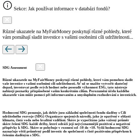
Sekce: Jak používat informace v databázi fondů?
Různé ukazatele na MyFairMoney poskytují různé pohledy, které
vám pomáhají sladit investice s vašimi osobními cíli udržitelnosti...
SDG Assessment
Různé ukazatele na MyFairMoney poskytují různé pohledy, které vám pomohou sladit
vaše investice s vašimi osobními cíli udržitelnosti. Ať už se snažíte vytvořit skutečný
dopad, investovat podle svých hodnot nebo posoudit výkonnost ESG, tato nástroje
nabízejí poznatky přizpůsobené vašim konkrétním cílům. Porozumění účelu každého
ukazatele vám může pomoci při informovaném a smysluplném rozhodování o investicích.
Hodnocení SDG posuzuje, jak dobře jsou základní společnosti fondu sladěny s Cíli
udržitelného rozvoje (SDG) Organizace spojených národů, jako je opatření v oblasti
klimatu, čistá voda nebo kvalitní vzdělání. Skóre je vypočítáno jako vážený průměr
skóre řešení SDG každé držby, které odráží její nejvýznamnější pozitivní a negativní
příspěvky k SDG. Skóre se pohybuje v rozmezí od -10 do +10. Vyšší hodnocení SDG
naznačuje větší průměrný podíl investic do společností s čistě pozitivním příspěvkem k
řešením sladěným s SDG.