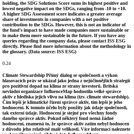
holding, the SDG Solutions Score sums its highest positive and
lowest negative impact on the SDGs, ranging from -10 to +10.
A higher SDG Assessment score indicates a greater average
share of investments in companies with a net positive
contribution to the SDGs. However, this is not an indicator of
the fund's impact to have made companies more sustainable or
to make them more sustainable in the future. If you have any
queries regarding the company data, please contact ISS ESG
directly. Please find more information about the methodology in
the glossary. (Data source: ISS ESG)
0.24
Climate Stewardship
Přímý dialog se společností a výkon
hlasovacích práv se ukázal jako jedna z nejúčinnějších strategií
pro pozitivní dopad na klima ze strany investorů. Britská
nevládní organizace InfluenceMap hodnotila velké správce
aktiv z hlediska jejich vlivu na klima (tzv. climate stewardship).
Čím lepší je klimatické řízení správce aktiv, tím lepší je jeho
hodnocení. K tomuto účelu byly použity jak údaje společnosti,
tak externí údaje. Hodnocení je stejné pro všechny fondy
daného správce aktiv. Pokud některý fond nemá žádné
hodnocení, znamená to, že správce aktiv zatím nebyl hodnocen
z důvodu jeho relativně malé velikosti. Více informací naleznete