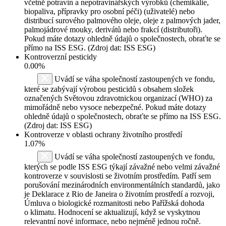
včetně potravin a nepotravinářských výrobků (chemikálie,
biopaliva, přípravky pro osobní péči) (uživatelé) nebo
distribucí surového palmového oleje, oleje z palmových jader,
palmojádrové mouky, derivátů nebo frakcí (distributoři).
Pokud máte dotazy ohledně údajů o společnostech, obraťte se
přímo na ISS ESG. (Zdroj dat: ISS ESG)
Kontroverzní pesticidy
0.00%
Uvádí se váha společností zastoupených ve fondu,
které se zabývají výrobou pesticidů s obsahem složek
označených Světovou zdravotnickou organizací (WHO) za
mimořádně nebo vysoce nebezpečné. Pokud máte dotazy
ohledně údajů o společnostech, obraťte se přímo na ISS ESG.
(Zdroj dat: ISS ESG)
Kontroverze v oblasti ochrany životního prostředí
1.07%
Uvádí se váha společností zastoupených ve fondu,
kterých se podle ISS ESG týkají závažné nebo velmi závažné
kontroverze v souvislosti se životním prostředím. Patří sem
porušování mezinárodních environmentálních standardů, jako
je Deklarace z Rio de Janeira o životním prostředí a rozvoji,
Úmluva o biologické rozmanitosti nebo Pařížská dohoda
o klimatu. Hodnocení se aktualizují, když se vyskytnou
relevantní nové informace, nebo nejméně jednou ročně.