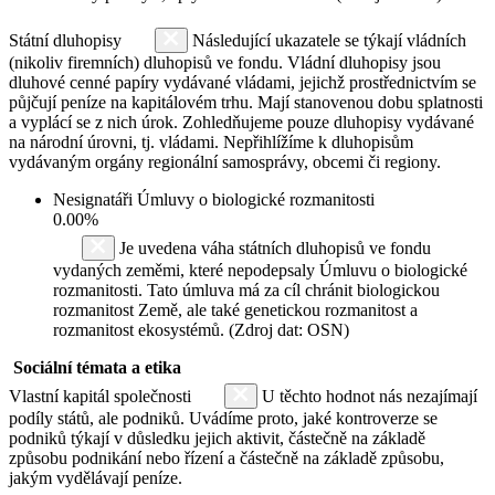
Státní dluhopisy
Následující ukazatele se týkají vládních
(nikoliv firemních) dluhopisů ve fondu. Vládní dluhopisy jsou
dluhové cenné papíry vydávané vládami, jejichž prostřednictvím se
půjčují peníze na kapitálovém trhu. Mají stanovenou dobu splatnosti
a vyplácí se z nich úrok. Zohledňujeme pouze dluhopisy vydávané
na národní úrovni, tj. vládami. Nepřihlížíme k dluhopisům
vydávaným orgány regionální samosprávy, obcemi či regiony.
Nesignatáři Úmluvy o biologické rozmanitosti
0.00%
Je uvedena váha státních dluhopisů ve fondu
vydaných zeměmi, které nepodepsaly Úmluvu o biologické
rozmanitosti. Tato úmluva má za cíl chránit biologickou
rozmanitost Země, ale také genetickou rozmanitost a
rozmanitost ekosystémů. (Zdroj dat: OSN)
Sociální témata a etika
Vlastní kapitál společnosti
U těchto hodnot nás nezajímají
podíly států, ale podniků. Uvádíme proto, jaké kontroverze se
podniků týkají v důsledku jejich aktivit, částečně na základě
způsobu podnikání nebo řízení a částečně na základě způsobu,
jakým vydělávají peníze.