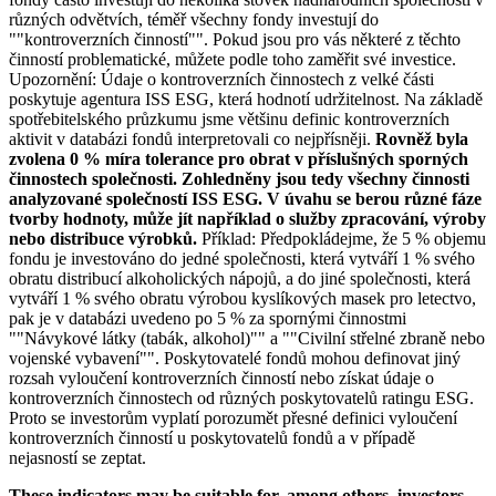
různých odvětvích, téměř všechny fondy investují do
""kontroverzních činností"". Pokud jsou pro vás některé z těchto
činností problematické, můžete podle toho zaměřit své investice.
Upozornění: Údaje o kontroverzních činnostech z velké části
poskytuje agentura ISS ESG, která hodnotí udržitelnost. Na základě
spotřebitelského průzkumu jsme většinu definic kontroverzních
aktivit v databázi fondů interpretovali co nejpřísněji.
Rovněž byla
zvolena 0 % míra tolerance pro obrat v příslušných sporných
činnostech společnosti. Zohledněny jsou tedy všechny činnosti
analyzované společností ISS ESG. V úvahu se berou různé fáze
tvorby hodnoty, může jít například o služby zpracování, výroby
nebo distribuce výrobků.
Příklad: Předpokládejme, že 5 % objemu
fondu je investováno do jedné společnosti, která vytváří 1 % svého
obratu distribucí alkoholických nápojů, a do jiné společnosti, která
vytváří 1 % svého obratu výrobou kyslíkových masek pro letectvo,
pak je v databázi uvedeno po 5 % za spornými činnostmi
""Návykové látky (tabák, alkohol)"" a ""Civilní střelné zbraně nebo
vojenské vybavení"". Poskytovatelé fondů mohou definovat jiný
rozsah vyloučení kontroverzních činností nebo získat údaje o
kontroverzních činnostech od různých poskytovatelů ratingu ESG.
Proto se investorům vyplatí porozumět přesné definici vyloučení
kontroverzních činností u poskytovatelů fondů a v případě
nejasností se zeptat.
These indicators may be suitable for, among others, investors