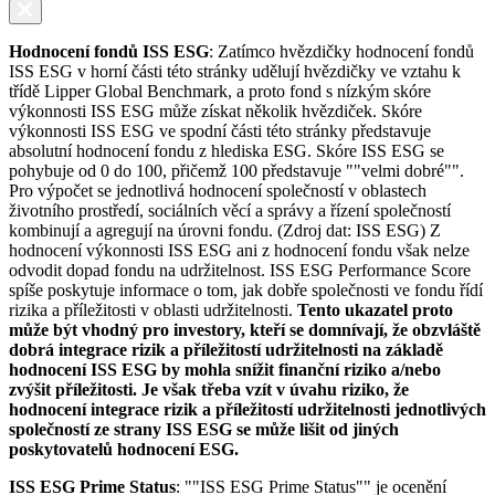
Hodnocení fondů ISS ESG
: Zatímco hvězdičky hodnocení fondů
ISS ESG v horní části této stránky udělují hvězdičky ve vztahu k
třídě Lipper Global Benchmark, a proto fond s nízkým skóre
výkonnosti ISS ESG může získat několik hvězdiček. Skóre
výkonnosti ISS ESG ve spodní části této stránky představuje
absolutní hodnocení fondu z hlediska ESG. Skóre ISS ESG se
pohybuje od 0 do 100, přičemž 100 představuje ""velmi dobré"".
Pro výpočet se jednotlivá hodnocení společností v oblastech
životního prostředí, sociálních věcí a správy a řízení společností
kombinují a agregují na úrovni fondu. (Zdroj dat: ISS ESG) Z
hodnocení výkonnosti ISS ESG ani z hodnocení fondu však nelze
odvodit dopad fondu na udržitelnost. ISS ESG Performance Score
spíše poskytuje informace o tom, jak dobře společnosti ve fondu řídí
rizika a příležitosti v oblasti udržitelnosti.
Tento ukazatel proto
může být vhodný pro investory, kteří se domnívají, že obzvláště
dobrá integrace rizik a příležitostí udržitelnosti na základě
hodnocení ISS ESG by mohla snížit finanční riziko a/nebo
zvýšit příležitosti. Je však třeba vzít v úvahu riziko, že
hodnocení integrace rizik a příležitostí udržitelnosti jednotlivých
společností ze strany ISS ESG se může lišit od jiných
poskytovatelů hodnocení ESG.
ISS ESG Prime Status
: ""ISS ESG Prime Status"" je ocenění