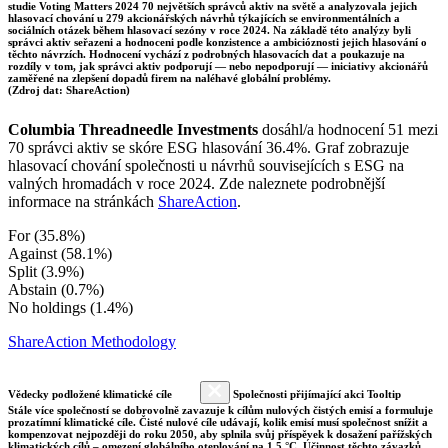
studie Voting Matters 2024 70 největších správců aktiv na světě a analyzovala jejich
hlasovací chování u 279 akcionářských návrhů týkajících se environmentálních a
sociálních otázek během hlasovací sezóny v roce 2024. Na základě této analýzy byli
správci aktiv seřazeni a hodnoceni podle konzistence a ambicióznosti jejich hlasování o
těchto návrzích. Hodnocení vychází z podrobných hlasovacích dat a poukazuje na
rozdíly v tom, jak správci aktiv podporují — nebo nepodporují — iniciativy akcionářů
zaměřené na zlepšení dopadů firem na naléhavé globální problémy.
(Zdroj dat: ShareAction)
Columbia Threadneedle Investments
dosáhl/a hodnocení 51 mezi
70 správci aktiv se skóre ESG hlasování 36.4%. Graf zobrazuje
hlasovací chování společnosti u návrhů souvisejících s ESG na
valných hromadách v roce 2024. Zde naleznete podrobnější
informace na stránkách
ShareAction
.
For (35.8%)
Against (58.1%)
Split (3.9%)
Abstain (0.7%)
No holdings (1.4%)
ShareAction Methodology
Vědecky podložené klimatické cíle
Společnosti přijímající akci Tooltip
Stále více společností se dobrovolně zavazuje k cílům nulových čistých emisí a formuluje
prozatímní klimatické cíle. Čisté nulové cíle udávají, kolik emisí musí společnost snížit a
kompenzovat nejpozději do roku 2050, aby splnila svůj příspěvek k dosažení pařížských
klimatických cílů – omezení globálního oteplování na 1,5 °C. Účinnost těchto závazků