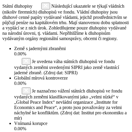
Státní dluhopisy
Následující ukazatele se týkají vládních
(nikoliv firemních) dluhopisů ve fondu. Vládní dluhopisy jsou
dluhové cenné papíry vydávané vládami, jejichž prostřednictvím se
půjčují peníze na kapitálovém trhu. Mají stanovenou dobu splatnosti
a vyplácí se z nich úrok. Zohledňujeme pouze dluhopisy vydávané
na národní úrovni, tj. vládami. Nepřihlížíme k dluhopisům
vydávaným orgány regionální samosprávy, obcemi či regiony.
Země s jadernými zbraněmi
0.00%
Je uvedena váha státních dluhopisů ve fondu
vydaných zeměmi uvedenými SIPRI jako země vlastnící
jaderné zbraně. (Zdroj dat: SIPRI)
Globální mírová kontroverze
0.00%
Je naznačeno vážení státních dluhopisů ve fondu
vydaných zeměmi klasifikovanými jako „velmi nízké“ v
„Global Peace Index“ nevládní organizace „Institute for
Economics and Peace“, a proto jsou považovány za velmi
náchylné ke konfliktům. (Zdroj dat: Institut pro ekonomiku a
mír)
Vnímaná korupce
0.00%