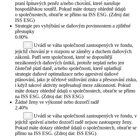
praní špinavých peněz a/nebo chování, které narušuje
hospodářskou soutěž. Pokud máte dotazy ohledně údajů
o společnostech, obraťte se přímo na ISS ESG. (Zdroj dat:
ISS ESG)
Strategie pro vyhýbání se daňovým povinnostem a zjištěné
přestupky
0.00%
Uvádí se váha společností zastoupených ve fondu,
jejichž chování je v rozporu se záměry a duchem daňových
zákonů. Patří sem společnosti, které se dopouštějí
nezákonných daňových úniků, protože neplatí nebo jen
částečně platí daně, a/nebo společnosti, které uplatňují
strategie daňové optimalizace nebo agresivní daňové
plánování, jako je účelové snižování zisku a přesouvání zisku,
i když takové aktivity nepřesahují meze zákonnosti. Pokud
máte dotazy ohledně údajů o společnostech, obraťte se přímo
na ISS ESG. (Zdroj dat: ISS ESG)
Žádné ženy ve výkonné nebo dozorčí radě
2.40%
Uvádí se váha společností zastoupených ve fondu, v
jejichž správní a/nebo dozorčí radě nejsou zastoupeny ženy.
Pokud máte dotazy ohledně údajů o společnostech, obraťte se
přímo na ISS ESG. (Zdroj dat: ISS ESG)