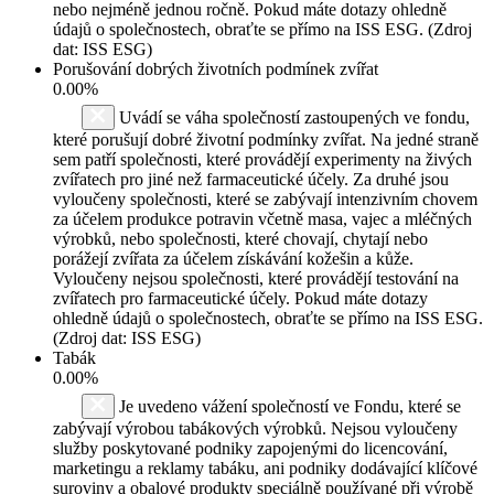
nebo nejméně jednou ročně. Pokud máte dotazy ohledně
údajů o společnostech, obraťte se přímo na ISS ESG. (Zdroj
dat: ISS ESG)
Porušování dobrých životních podmínek zvířat
0.00%
Uvádí se váha společností zastoupených ve fondu,
které porušují dobré životní podmínky zvířat. Na jedné straně
sem patří společnosti, které provádějí experimenty na živých
zvířatech pro jiné než farmaceutické účely. Za druhé jsou
vyloučeny společnosti, které se zabývají intenzivním chovem
za účelem produkce potravin včetně masa, vajec a mléčných
výrobků, nebo společnosti, které chovají, chytají nebo
porážejí zvířata za účelem získávání kožešin a kůže.
Vyloučeny nejsou společnosti, které provádějí testování na
zvířatech pro farmaceutické účely. Pokud máte dotazy
ohledně údajů o společnostech, obraťte se přímo na ISS ESG.
(Zdroj dat: ISS ESG)
Tabák
0.00%
Je uvedeno vážení společností ve Fondu, které se
zabývají výrobou tabákových výrobků. Nejsou vyloučeny
služby poskytované podniky zapojenými do licencování,
marketingu a reklamy tabáku, ani podniky dodávající klíčové
suroviny a obalové produkty speciálně používané při výrobě