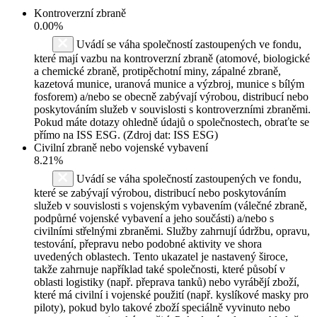
Kontroverzní zbraně
0.00%
Uvádí se váha společností zastoupených ve fondu,
které mají vazbu na kontroverzní zbraně (atomové, biologické
a chemické zbraně, protipěchotní miny, zápalné zbraně,
kazetová munice, uranová munice a výzbroj, munice s bílým
fosforem) a/nebo se obecně zabývají výrobou, distribucí nebo
poskytováním služeb v souvislosti s kontroverzními zbraněmi.
Pokud máte dotazy ohledně údajů o společnostech, obraťte se
přímo na ISS ESG. (Zdroj dat: ISS ESG)
Civilní zbraně nebo vojenské vybavení
8.21%
Uvádí se váha společností zastoupených ve fondu,
které se zabývají výrobou, distribucí nebo poskytováním
služeb v souvislosti s vojenským vybavením (válečné zbraně,
podpůrné vojenské vybavení a jeho součásti) a/nebo s
civilními střelnými zbraněmi. Služby zahrnují údržbu, opravu,
testování, přepravu nebo podobné aktivity ve shora
uvedených oblastech. Tento ukazatel je nastavený široce,
takže zahrnuje například také společnosti, které působí v
oblasti logistiky (např. přeprava tanků) nebo vyrábějí zboží,
které má civilní i vojenské použití (např. kyslíkové masky pro
piloty), pokud bylo takové zboží speciálně vyvinuto nebo