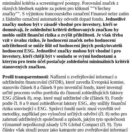
minimální kritéria a screeningové postupy. Porovnání značek z
různých hledisek najdete za polem pro kliknutí ""Všechny
značky"". S výjimkou francouzského označení Finansol nelze zatím
z žádného označení automaticky odvodit dopad fondu.
Jednotlivé
značky mohou být v zásadě vhodné pro investory, kteří se
domnívají, že zohlednění kritérií definovaných značkou by
mohlo snížit finanční rizika a zvýšit příležitosti. Je však třeba
vzít v úvahu riziko, že hodnocení značek nebo hodnocení
udržitelnosti se může lišit od hodnocení jiných poskytovatelů
hodnocení ESG. Jednotlivé značky mohou být vhodné i pro
investory, kteří chtějí být v souladu se svými hodnotami a
kterým pro tento účel postačuje zohlednění minimálních kritérií
stanovených značkou.
Profil transparentnosti
: Nařízení o zveřejňování informací o
udržitelném financování (SFDR), které zavedla Evropská komise,
stanovilo článek 8 a článek 9 pro investiční fondy, které investují
určité procento svého portfolia do činností zohledňujících faktory
ESG (článek 8), resp. které mají udržitelné cíle (článek 9). Fondy
podle čl. 8 a 9 musí zohledňovat faktory ESG, aby snížily finanční
rizika související s ESG. Správci fondů navíc musí vysvětlit své
metodiky, například pro vyloučení určitých odvětví (čl. 8) nebo pro
zahrnutí udržitelných společností a způsob, jakým tyto společnosti
významně nepoškozují zásady UN Global Compact (čl. 9). Tyto
články však slouží pouze jako kategorie pro zveřejňování informací