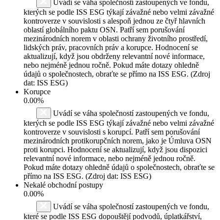
Uvádí se váha společností zastoupených ve fondu,
kterých se podle ISS ESG týkají závažné nebo velmi závažné
kontroverze v souvislosti s alespoň jednou ze čtyř hlavních
oblastí globálního paktu OSN. Patří sem porušování
mezinárodních norem v oblasti ochrany životního prostředí,
lidských práv, pracovních práv a korupce. Hodnocení se
aktualizují, když jsou obdrženy relevantní nové informace,
nebo nejméně jednou ročně. Pokud máte dotazy ohledně
údajů o společnostech, obraťte se přímo na ISS ESG. (Zdroj
dat: ISS ESG)
Korupce
0.00%
Uvádí se váha společností zastoupených ve fondu,
kterých se podle ISS ESG týkají závažné nebo velmi závažné
kontroverze v souvislosti s korupcí. Patří sem porušování
mezinárodních protikorupčních norem, jako je Úmluva OSN
proti korupci. Hodnocení se aktualizují, když jsou dispozici
relevantní nové informace, nebo nejméně jednou ročně.
Pokud máte dotazy ohledně údajů o společnostech, obraťte se
přímo na ISS ESG. (Zdroj dat: ISS ESG)
Nekalé obchodní postupy
0.00%
Uvádí se váha společností zastoupených ve fondu,
které se podle ISS ESG dopouštějí podvodů, úplatkářství,