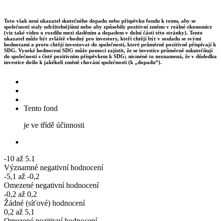
Toto však není ukazatel skutečného dopadu nebo příspěvku fondu k tomu, aby se
společnosti staly udržitelnějšími nebo aby způsobily pozitivní změnu v reálné ekonomice
(viz také video o rozdílu mezi sladěním a dopadem v dolní části této stránky). Tento
ukazatel může být zvláště vhodný pro investory, kteří chtějí být v souladu se svými
hodnotami a proto chtějí investovat do společností, které průměrně pozitivně přispívají k
SDG. Vysoké hodnocení SDG může pomoci zajistit, že se investice průměrně uskutečňují
do společností s čistě pozitivním příspěvkem k SDG; nicméně to neznamená, že v důsledku
investice došlo k jakékoli změně chování společnosti (k „dopadu“).
Tento fond
je ve třídě účinnosti
-10 až 5.1
Významné negativní hodnocení
-5,1 až -0,2
Omezené negativní hodnocení
-0,2 až 0,2
Žádné (síťové) hodnocení
0,2 až 5,1
Omezené pozitivní hodnocení