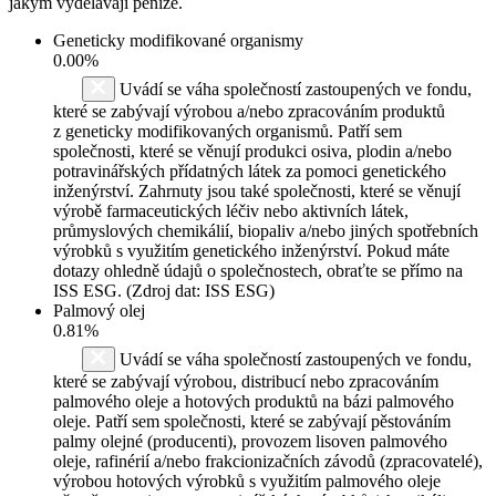
jakým vydělávají peníze.
Geneticky modifikované organismy
0.00%
Uvádí se váha společností zastoupených ve fondu,
které se zabývají výrobou a/nebo zpracováním produktů
z geneticky modifikovaných organismů. Patří sem
společnosti, které se věnují produkci osiva, plodin a/nebo
potravinářských přídatných látek za pomoci genetického
inženýrství. Zahrnuty jsou také společnosti, které se věnují
výrobě farmaceutických léčiv nebo aktivních látek,
průmyslových chemikálií, biopaliv a/nebo jiných spotřebních
výrobků s využitím genetického inženýrství. Pokud máte
dotazy ohledně údajů o společnostech, obraťte se přímo na
ISS ESG. (Zdroj dat: ISS ESG)
Palmový olej
0.81%
Uvádí se váha společností zastoupených ve fondu,
které se zabývají výrobou, distribucí nebo zpracováním
palmového oleje a hotových produktů na bázi palmového
oleje. Patří sem společnosti, které se zabývají pěstováním
palmy olejné (producenti), provozem lisoven palmového
oleje, rafinérií a/nebo frakcionizačních závodů (zpracovatelé),
výrobou hotových výrobků s využitím palmového oleje