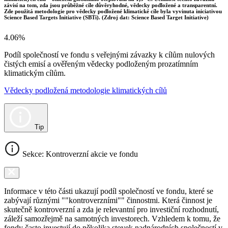
závisí na tom, zda jsou průběžné cíle důvěryhodné, vědecky podložené a transparentní.
Zde použitá metodologie pro vědecky podložené klimatické cíle byla vyvinuta iniciativou
Science Based Targets Initiative (SBTi). (Zdroj dat: Science Based Target Initiative)
4.06%
Podíl společností ve fondu s veřejnými závazky k cílům nulových
čistých emisí a ověřeným vědecky podloženým prozatímním
klimatickým cílům.
Vědecky podložená metodologie klimatických cílů
Tip
Sekce: Kontroverzní akcie ve fondu
Informace v této části ukazují podíl společností ve fondu, které se
zabývají různými ""kontroverzními"" činnostmi. Která činnost je
skutečně kontroverzní a zda je relevantní pro investiční rozhodnutí,
záleží samozřejmě na samotných investorech. Vzhledem k tomu, že
fondy často investují do několika stovek nadnárodních společností v