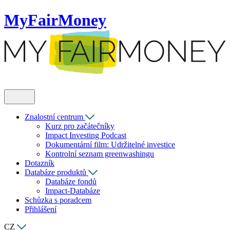
MyFairMoney
Znalostní centrum
Kurz pro začátečníky
Impact Investing Podcast
Dokumentární film: Udržitelné investice
Kontrolní seznam greenwashingu
Dotazník
Databáze produktů
Databáze fondů
Impact-Databáze
Schůzka s poradcem
Přihlášení
CZ