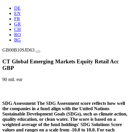
DE
EN
FR
GR
CH
RO
BG
GB00B10SJD63
CT Global Emerging Markets Equity Retail Acc
GBP
90 mil. eur
SDG Assessment
The SDG Assessment score reflects how well
the companies in a fund align with the United Nations
Sustainable Development Goals (SDGs), such as climate action,
quality education, or clean water. The score is based on a
weighted average of the fund holdings' SDG Solutions Score
values and ranges on a scale from -10.0 to 10.0. For each