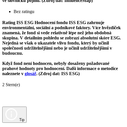
ve slovníčku pojmů. (Zdroj dat: InfluenceMap)
Bez ratingu
Rating ISS ESG
Hodnocení fondu ISS ESG zahrnuje
environmentální, sociální a podnikové faktory. Více hvězdiček
znamená, že fond si vede relativně lépe než jeho obdobná
skupina. V detailním pohledu se zobrazí absolutní skóre ESG.
Nejedná se však o ukazatele vlivu fondu, který by učinil
společnosti udržitelnějšími nebo je učinil udržitelnějšími v
budoucnu.
Když fond není hodnocen, nebyly dosaženy požadované
prahové hodnoty pro hodnocení. Další informace o metodice
naleznete v
glosář
. (Zdroj dat: ISS ESG)
2 Stern(e)
Tip