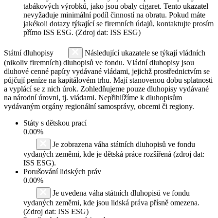
tabákových výrobků, jako jsou obaly cigaret. Tento ukazatel
nevyžaduje minimální podíl činností na obratu. Pokud máte
jakékoli dotazy týkající se firemních údajů, kontaktujte prosím
přímo ISS ESG. (Zdroj dat: ISS ESG)
Státní dluhopisy
Následující ukazatele se týkají vládních
(nikoliv firemních) dluhopisů ve fondu. Vládní dluhopisy jsou
dluhové cenné papíry vydávané vládami, jejichž prostřednictvím se
půjčují peníze na kapitálovém trhu. Mají stanovenou dobu splatnosti
a vyplácí se z nich úrok. Zohledňujeme pouze dluhopisy vydávané
na národní úrovni, tj. vládami. Nepřihlížíme k dluhopisům
vydávaným orgány regionální samosprávy, obcemi či regiony.
Státy s dětskou prací
0.00%
Je zobrazena váha státních dluhopisů ve fondu
vydaných zeměmi, kde je dětská práce rozšířená (zdroj dat:
ISS ESG).
Porušování lidských práv
0.00%
Je uvedena váha státních dluhopisů ve fondu
vydaných zeměmi, kde jsou lidská práva přísně omezena.
(Zdroj dat: ISS ESG)