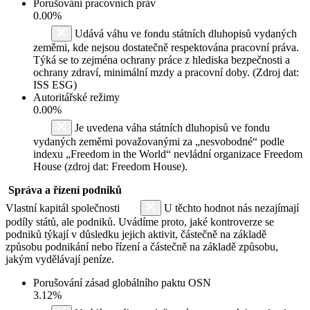
Porušování pracovních práv
0.00%
Udává váhu ve fondu státních dluhopisů vydaných
zeměmi, kde nejsou dostatečně respektována pracovní práva.
Týká se to zejména ochrany práce z hlediska bezpečnosti a
ochrany zdraví, minimální mzdy a pracovní doby. (Zdroj dat:
ISS ESG)
Autoritářské režimy
0.00%
Je uvedena váha státních dluhopisů ve fondu
vydaných zeměmi považovanými za „nesvobodné“ podle
indexu „Freedom in the World“ nevládní organizace Freedom
House (zdroj dat: Freedom House).
Správa a řízení podniků
Vlastní kapitál společnosti
U těchto hodnot nás nezajímají
podíly států, ale podniků. Uvádíme proto, jaké kontroverze se
podniků týkají v důsledku jejich aktivit, částečně na základě
způsobu podnikání nebo řízení a částečně na základě způsobu,
jakým vydělávají peníze.
Porušování zásad globálního paktu OSN
3.12%