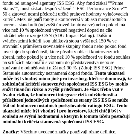
fondu od ratingové agentury ISS ESG. Aby fond získal ""Prime
Status"", musí získat alespoň vážené ""ESG Performance Score""
50 a zároveň nesmí překročit určité prahové hodnoty vylučovacích
kritérií. Mezi ně patří fondy s kontroverzí v oblasti mezinárodních
norem a standardů (nejvyšší úroveň kontroverze) nebo pokud má
více než 10 % společností výrazně negativní dopad na cíle
udržitelného rozvoje OSN (SDG Impact Rating). Dalšími
vylučovacími kritérii jsou uhlíková stopa vyšší než 150 % ve
srovnání s průměrem srovnatelné skupiny fondu nebo pokud fond
investuje do společností, které působí v oblasti kontroverzních
zbraní, nebo pokud je u více než 10 % společností ve fondu souhlas
na schůzích akcionářů s volbami do představenstva nebo se
zprávami o odměňování nižší než 90 %. (Zdroj: ISS ESG) Prime
Status ale automaticky neznamená dopad fondu.
Tento ukazatel
může být vhodný mimo jiné pro investory, kteří se domnívají, že
zohlednění kritérií stanovených společností ISS ESG by mohlo
snížit finanční riziko a zvýšit příležitosti. Je však třeba vzít v
úvahu riziko, že hodnocení integrace rizik udržitelnosti a
příležitostí jednotlivých společností ze strany ISS ESG se může
lišit od hodnocení ostatních poskytovatelů ratingu ESG. Tento
ukazatel může být vhodný i pro investory, kteří chtějí být v
souladu se svými hodnotami a kterým k tomuto účelu postačují
minimální kritéria stanovená společností ISS ESG.
Značky
: Všechny uvedené značky používají různé definice,