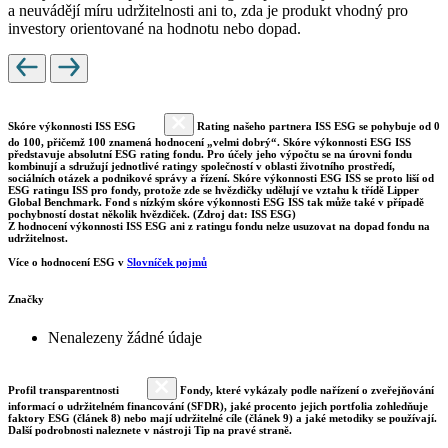
a neuvádějí míru udržitelnosti ani to, zda je produkt vhodný pro
investory orientované na hodnotu nebo dopad.
Skóre výkonnosti ISS ESG
Rating našeho partnera ISS ESG se pohybuje od 0
do 100, přičemž 100 znamená hodnocení „velmi dobrý“. Skóre výkonnosti ESG ISS
představuje absolutní ESG rating fondu. Pro účely jeho výpočtu se na úrovni fondu
kombinují a sdružují jednotlivé ratingy společností v oblasti životního prostředí,
sociálních otázek a podnikové správy a řízení. Skóre výkonnosti ESG ISS se proto liší od
ESG ratingu ISS pro fondy, protože zde se hvězdičky udělují ve vztahu k třídě Lipper
Global Benchmark. Fond s nízkým skóre výkonnosti ESG ISS tak může také v případě
pochybností dostat několik hvězdiček. (Zdroj dat: ISS ESG)
Z hodnocení výkonnosti ISS ESG ani z ratingu fondu nelze usuzovat na dopad fondu na
udržitelnost.
Více o hodnocení ESG v
Slovníček pojmů
Značky
Nenalezeny žádné údaje
Profil transparentnosti
Fondy, které vykázaly podle nařízení o zveřejňování
informací o udržitelném financování (SFDR), jaké procento jejich portfolia zohledňuje
faktory ESG (článek 8) nebo mají udržitelné cíle (článek 9) a jaké metodiky se používají.
Další podrobnosti naleznete v nástroji Tip na pravé straně.