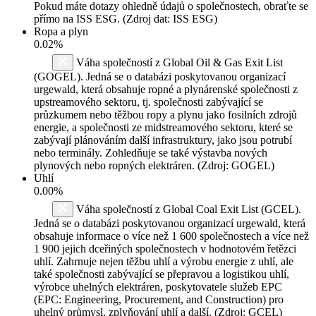
Pokud máte dotazy ohledně údajů o společnostech, obraťte se
přímo na ISS ESG. (Zdroj dat: ISS ESG)
Ropa a plyn
0.02%
Váha společností z Global Oil & Gas Exit List
(GOGEL). Jedná se o databázi poskytovanou organizací
urgewald, která obsahuje ropné a plynárenské společnosti z
upstreamového sektoru, tj. společnosti zabývající se
průzkumem nebo těžbou ropy a plynu jako fosilních zdrojů
energie, a společnosti ze midstreamového sektoru, které se
zabývají plánováním další infrastruktury, jako jsou potrubí
nebo terminály. Zohledňuje se také výstavba nových
plynových nebo ropných elektráren. (Zdroj: GOGEL)
Uhlí
0.00%
Váha společností z Global Coal Exit List (GCEL).
Jedná se o databázi poskytovanou organizací urgewald, která
obsahuje informace o více než 1 600 společnostech a více než
1 900 jejich dceřiných společnostech v hodnotovém řetězci
uhlí. Zahrnuje nejen těžbu uhlí a výrobu energie z uhlí, ale
také společnosti zabývající se přepravou a logistikou uhlí,
výrobce uhelných elektráren, poskytovatele služeb EPC
(EPC: Engineering, Procurement, and Construction) pro
uhelný průmysl, zplyňování uhlí a další. (Zdroj: GCEL)