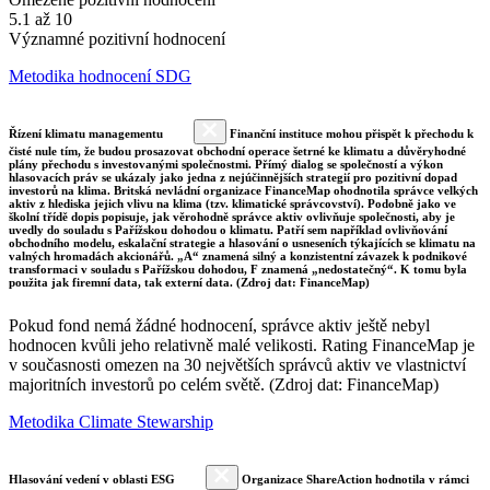
5.1 až 10
Významné pozitivní hodnocení
Metodika hodnocení SDG
Řízení klimatu managementu
Finanční instituce mohou přispět k přechodu k
čisté nule tím, že budou prosazovat obchodní operace šetrné ke klimatu a důvěryhodné
plány přechodu s investovanými společnostmi. Přímý dialog se společností a výkon
hlasovacích práv se ukázaly jako jedna z nejúčinnějších strategií pro pozitivní dopad
investorů na klima. Britská nevládní organizace FinanceMap ohodnotila správce velkých
aktiv z hlediska jejich vlivu na klima (tzv. klimatické správcovství). Podobně jako ve
školní třídě dopis popisuje, jak věrohodně správce aktiv ovlivňuje společnosti, aby je
uvedly do souladu s Pařížskou dohodou o klimatu. Patří sem například ovlivňování
obchodního modelu, eskalační strategie a hlasování o usneseních týkajících se klimatu na
valných hromadách akcionářů. „A“ znamená silný a konzistentní závazek k podnikové
transformaci v souladu s Pařížskou dohodou, F znamená „nedostatečný“. K tomu byla
použita jak firemní data, tak externí data. (Zdroj dat: FinanceMap)
Pokud fond nemá žádné hodnocení, správce aktiv ještě nebyl
hodnocen kvůli jeho relativně malé velikosti. Rating FinanceMap je
v současnosti omezen na 30 největších správců aktiv ve vlastnictví
majoritních investorů po celém světě. (Zdroj dat: FinanceMap)
Metodika Climate Stewarship
Hlasování vedení v oblasti ESG
Organizace ShareAction hodnotila v rámci