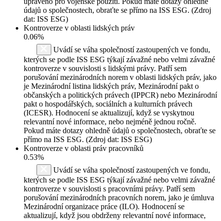
upraveno pro vojenské použití. Pokud máte dotazy ohledně
údajů o společnostech, obraťte se přímo na ISS ESG. (Zdroj
dat: ISS ESG)
Kontroverze v oblasti lidských práv
0.06%
Uvádí se váha společností zastoupených ve fondu,
kterých se podle ISS ESG týkají závažné nebo velmi závažné
kontroverze v souvislosti s lidskými právy. Patří sem
porušování mezinárodních norem v oblasti lidských práv, jako
je Mezinárodní listina lidských práv, Mezinárodní pakt o
občanských a politických právech (IPPCR) nebo Mezinárodní
pakt o hospodářských, sociálních a kulturních právech
(ICESR). Hodnocení se aktualizují, když se vyskytnou
relevantní nové informace, nebo nejméně jednou ročně.
Pokud máte dotazy ohledně údajů o společnostech, obraťte se
přímo na ISS ESG. (Zdroj dat: ISS ESG)
Kontroverze v oblasti práv pracovníků
0.53%
Uvádí se váha společností zastoupených ve fondu,
kterých se podle ISS ESG týkají závažné nebo velmi závažné
kontroverze v souvislosti s pracovními právy. Patří sem
porušování mezinárodních pracovních norem, jako je úmluva
Mezinárodní organizace práce (ILO). Hodnocení se
aktualizují, když jsou obdrženy relevantní nové informace,