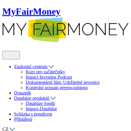
MyFairMoney
Znalostní centrum
Kurz pro začátečníky
Impact Investing Podcast
Dokumentární film: Udržitelné investice
Kontrolní seznam greenwashingu
Dotazník
Databáze produktů
Databáze fondů
Impact-Databáze
Schůzka s poradcem
Přihlášení
CZ