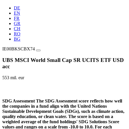
DE
EN
FR
GR
CH
RO
BG
IE00BKSCBX74
UBS MSCI World Small Cap SR UCITS ETF USD
acc
553 mil. eur
SDG Assessment
The SDG Assessment score reflects how well
the companies in a fund align with the United Nations
Sustainable Development Goals (SDGs), such as climate action,
quality education, or clean water. The score is based on a
weighted average of the fund holdings' SDG Solutions Score
values and ranges on a scale from -10.0 to 10.0. For each