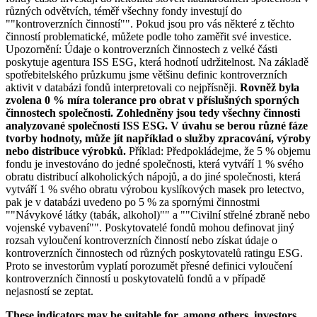
různých odvětvích, téměř všechny fondy investují do
""kontroverzních činností"". Pokud jsou pro vás některé z těchto
činností problematické, můžete podle toho zaměřit své investice.
Upozornění: Údaje o kontroverzních činnostech z velké části
poskytuje agentura ISS ESG, která hodnotí udržitelnost. Na základě
spotřebitelského průzkumu jsme většinu definic kontroverzních
aktivit v databázi fondů interpretovali co nejpřísněji.
Rovněž byla
zvolena 0 % míra tolerance pro obrat v příslušných sporných
činnostech společnosti. Zohledněny jsou tedy všechny činnosti
analyzované společností ISS ESG. V úvahu se berou různé fáze
tvorby hodnoty, může jít například o služby zpracování, výroby
nebo distribuce výrobků.
Příklad: Předpokládejme, že 5 % objemu
fondu je investováno do jedné společnosti, která vytváří 1 % svého
obratu distribucí alkoholických nápojů, a do jiné společnosti, která
vytváří 1 % svého obratu výrobou kyslíkových masek pro letectvo,
pak je v databázi uvedeno po 5 % za spornými činnostmi
""Návykové látky (tabák, alkohol)"" a ""Civilní střelné zbraně nebo
vojenské vybavení"". Poskytovatelé fondů mohou definovat jiný
rozsah vyloučení kontroverzních činností nebo získat údaje o
kontroverzních činnostech od různých poskytovatelů ratingu ESG.
Proto se investorům vyplatí porozumět přesné definici vyloučení
kontroverzních činností u poskytovatelů fondů a v případě
nejasností se zeptat.
These indicators may be suitable for, among others, investors