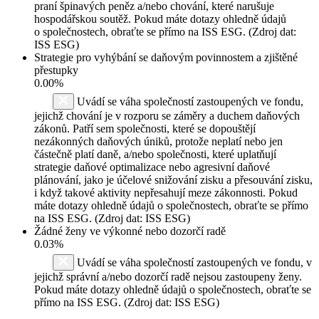
praní špinavých peněz a/nebo chování, které narušuje
hospodářskou soutěž. Pokud máte dotazy ohledně údajů
o společnostech, obraťte se přímo na ISS ESG. (Zdroj dat:
ISS ESG)
Strategie pro vyhýbání se daňovým povinnostem a zjištěné
přestupky
0.00%
Uvádí se váha společností zastoupených ve fondu,
jejichž chování je v rozporu se záměry a duchem daňových
zákonů. Patří sem společnosti, které se dopouštějí
nezákonných daňových úniků, protože neplatí nebo jen
částečně platí daně, a/nebo společnosti, které uplatňují
strategie daňové optimalizace nebo agresivní daňové
plánování, jako je účelové snižování zisku a přesouvání zisku,
i když takové aktivity nepřesahují meze zákonnosti. Pokud
máte dotazy ohledně údajů o společnostech, obraťte se přímo
na ISS ESG. (Zdroj dat: ISS ESG)
Žádné ženy ve výkonné nebo dozorčí radě
0.03%
Uvádí se váha společností zastoupených ve fondu, v
jejichž správní a/nebo dozorčí radě nejsou zastoupeny ženy.
Pokud máte dotazy ohledně údajů o společnostech, obraťte se
přímo na ISS ESG. (Zdroj dat: ISS ESG)