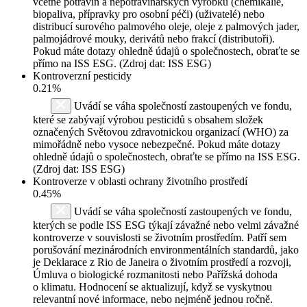
včetně potravin a nepotravinářských výrobků (chemikálie,
biopaliva, přípravky pro osobní péči) (uživatelé) nebo
distribucí surového palmového oleje, oleje z palmových jader,
palmojádrové mouky, derivátů nebo frakcí (distributoři).
Pokud máte dotazy ohledně údajů o společnostech, obraťte se
přímo na ISS ESG. (Zdroj dat: ISS ESG)
Kontroverzní pesticidy
0.21%
Uvádí se váha společností zastoupených ve fondu,
které se zabývají výrobou pesticidů s obsahem složek
označených Světovou zdravotnickou organizací (WHO) za
mimořádně nebo vysoce nebezpečné. Pokud máte dotazy
ohledně údajů o společnostech, obraťte se přímo na ISS ESG.
(Zdroj dat: ISS ESG)
Kontroverze v oblasti ochrany životního prostředí
0.45%
Uvádí se váha společností zastoupených ve fondu,
kterých se podle ISS ESG týkají závažné nebo velmi závažné
kontroverze v souvislosti se životním prostředím. Patří sem
porušování mezinárodních environmentálních standardů, jako
je Deklarace z Rio de Janeira o životním prostředí a rozvoji,
Úmluva o biologické rozmanitosti nebo Pařížská dohoda
o klimatu. Hodnocení se aktualizují, když se vyskytnou
relevantní nové informace, nebo nejméně jednou ročně.