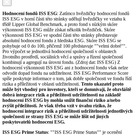
Hodnocení fondů ISS ESG
: Zatímco hvězdičky hodnocení fondů
ISS ESG v horní části této stránky udělují hvězdičky ve vztahu k
třídě Lipper Global Benchmark, a proto fond s nízkým skóre
výkonnosti ISS ESG může získat několik hvězdiček. Skóre
výkonnosti ISS ESG ve spodní části této stránky představuje
absolutní hodnocení fondu z hlediska ESG. Skóre ISS ESG se
pohybuje od 0 do 100, přičemž 100 představuje ""velmi dobré"".
Pro výpočet se jednotlivá hodnocení společností v oblastech
životního prostředí, sociálních věcí a správy a řízení společností
kombinují a agregují na úrovni fondu. (Zdroj dat: ISS ESG) Z
hodnocení výkonnosti ISS ESG ani z hodnocení fondu však nelze
odvodit dopad fondu na udržitelnost. ISS ESG Performance Score
spíše poskytuje informace o tom, jak dobře společnosti ve fondu řídí
rizika a příležitosti v oblasti udržitelnosti.
Tento ukazatel proto
může být vhodný pro investory, kteří se domnívají, že obzvláště
dobrá integrace rizik a příležitostí udržitelnosti na základě
hodnocení ISS ESG by mohla snížit finanční riziko a/nebo
zvýšit příležitosti. Je však třeba vzít v úvahu riziko, že
hodnocení integrace rizik a příležitostí udržitelnosti jednotlivých
společností ze strany ISS ESG se může lišit od jiných
poskytovatelů hodnocení ESG.
ISS ESG Prime Status
: ""ISS ESG Prime Status"" je ocenění