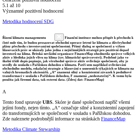
5.1 až 10
Významné pozitivní hodnocení
Metodika hodnocení SDG
Řízení klimatu managementu
Finanční instituce mohou přispět k přechodu k
čisté nule tím, že budou prosazovat obchodní operace šetrné ke klimatu a důvěryhodné
plány přechodu s investovanými společnostmi. Přímý dialog se společností a výkon
hlasovacích práv se ukázaly jako jedna z nejúčinnějších strategií pro pozitivní dopad
investorů na klima. Britská nevládní organizace FinanceMap ohodnotila správce velkých
aktiv z hlediska jejich vlivu na klima (tzv. klimatické správcovství). Podobně jako ve
školní třídě dopis popisuje, jak věrohodně správce aktiv ovlivňuje společnosti, aby je
uvedly do souladu s Pařížskou dohodou o klimatu. Patří sem například ovlivňování
obchodního modelu, eskalační strategie a hlasování o usneseních týkajících se klimatu na
valných hromadách akcionářů. „A“ znamená silný a konzistentní závazek k podnikové
transformaci v souladu s Pařížskou dohodou, F znamená „nedostatečný“. K tomu byla
použita jak firemní data, tak externí data. (Zdroj dat: FinanceMap)
A
Tento fond spravuje
UBS
. Skóre je dané společnosti napříč všemi
jejími fondy, nejen tímto. „A“ označuje silné a konzistentní zapojení
do transformujících se společností v souladu s Pařížskou dohodou.
Zde naleznete podrobnější informace na stránkách
FinanceMap
Metodika Climate Stewarship