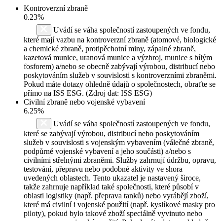
Kontroverzní zbraně
0.23%
Uvádí se váha společností zastoupených ve fondu,
které mají vazbu na kontroverzní zbraně (atomové, biologické
a chemické zbraně, protipěchotní miny, zápalné zbraně,
kazetová munice, uranová munice a výzbroj, munice s bílým
fosforem) a/nebo se obecně zabývají výrobou, distribucí nebo
poskytováním služeb v souvislosti s kontroverzními zbraněmi.
Pokud máte dotazy ohledně údajů o společnostech, obraťte se
přímo na ISS ESG. (Zdroj dat: ISS ESG)
Civilní zbraně nebo vojenské vybavení
6.25%
Uvádí se váha společností zastoupených ve fondu,
které se zabývají výrobou, distribucí nebo poskytováním
služeb v souvislosti s vojenským vybavením (válečné zbraně,
podpůrné vojenské vybavení a jeho součásti) a/nebo s
civilními střelnými zbraněmi. Služby zahrnují údržbu, opravu,
testování, přepravu nebo podobné aktivity ve shora
uvedených oblastech. Tento ukazatel je nastavený široce,
takže zahrnuje například také společnosti, které působí v
oblasti logistiky (např. přeprava tanků) nebo vyrábějí zboží,
které má civilní i vojenské použití (např. kyslíkové masky pro
piloty), pokud bylo takové zboží speciálně vyvinuto nebo