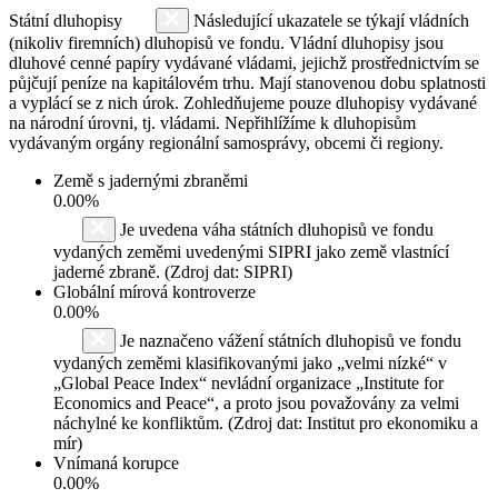
Státní dluhopisy
Následující ukazatele se týkají vládních
(nikoliv firemních) dluhopisů ve fondu. Vládní dluhopisy jsou
dluhové cenné papíry vydávané vládami, jejichž prostřednictvím se
půjčují peníze na kapitálovém trhu. Mají stanovenou dobu splatnosti
a vyplácí se z nich úrok. Zohledňujeme pouze dluhopisy vydávané
na národní úrovni, tj. vládami. Nepřihlížíme k dluhopisům
vydávaným orgány regionální samosprávy, obcemi či regiony.
Země s jadernými zbraněmi
0.00%
Je uvedena váha státních dluhopisů ve fondu
vydaných zeměmi uvedenými SIPRI jako země vlastnící
jaderné zbraně. (Zdroj dat: SIPRI)
Globální mírová kontroverze
0.00%
Je naznačeno vážení státních dluhopisů ve fondu
vydaných zeměmi klasifikovanými jako „velmi nízké“ v
„Global Peace Index“ nevládní organizace „Institute for
Economics and Peace“, a proto jsou považovány za velmi
náchylné ke konfliktům. (Zdroj dat: Institut pro ekonomiku a
mír)
Vnímaná korupce
0.00%