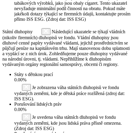
tabákových výrobků, jako jsou obaly cigaret. Tento ukazatel
nevyžaduje minimální podíl činností na obratu. Pokud máte
jakékoli dotazy týkající se firemních údajů, kontaktujte prosím
přímo ISS ESG. (Zdroj dat: ISS ESG)
Státní dluhopisy
Následující ukazatele se týkají vládních
(nikoliv firemních) dluhopisů ve fondu. Vládní dluhopisy jsou
dluhové cenné papíry vydávané vládami, jejichž prostřednictvím se
půjčují peníze na kapitálovém trhu. Mají stanovenou dobu splatnosti
a vyplácí se z nich úrok. Zohledňujeme pouze dluhopisy vydávané
na národní úrovni, tj. vládami. Nepřihlížíme k dluhopisům
vydávaným orgány regionální samosprávy, obcemi či regiony.
Státy s dětskou prací
0.00%
Je zobrazena váha státních dluhopisů ve fondu
vydaných zeměmi, kde je dětská práce rozšířená (zdroj dat:
ISS ESG).
Porušování lidských práv
0.00%
Je uvedena váha státních dluhopisů ve fondu
vydaných zeměmi, kde jsou lidská práva přísně omezena.
(Zdroj dat: ISS ESG)