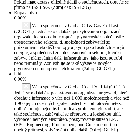
Pokud máte dotazy ohledně údajů o společnostech, obraťte se
přímo na ISS ESG. (Zdroj dat: ISS ESG)
Ropa a plyn
0.00%
Váha společností z Global Oil & Gas Exit List
(GOGEL). Jedná se o databázi poskytovanou organizací
urgewald, která obsahuje ropné a plynárenské společnosti z
upstreamového sektoru, tj. společnosti zabývající se
průzkumem nebo těžbou ropy a plynu jako fosilních zdrojů
energie, a společnosti ze midstreamového sektoru, které se
zabývají plánováním další infrastruktury, jako jsou potrubí
nebo terminály. Zohledňuje se také výstavba nových
plynových nebo ropných elektráren. (Zdroj: GOGEL)
Uhlí
0.00%
Váha společností z Global Coal Exit List (GCEL).
Jedná se o databázi poskytovanou organizací urgewald, která
obsahuje informace o více než 1 600 společnostech a více než
1 900 jejich dceřiných společnostech v hodnotovém řetězci
uhlí. Zahrnuje nejen těžbu uhlí a výrobu energie z uhlí, ale
také společnosti zabývající se přepravou a logistikou uhlí,
výrobce uhelných elektráren, poskytovatele služeb EPC
(EPC: Engineering, Procurement, and Construction) pro
uhelný průmysl, zplyňování uhlí a další. (Zdroj: GCEL)