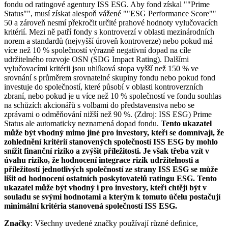
fondu od ratingové agentury ISS ESG. Aby fond získal ""Prime
Status"", musí získat alespoň vážené ""ESG Performance Score""
50 a zároveň nesmí překročit určité prahové hodnoty vylučovacích
kritérií. Mezi ně patří fondy s kontroverzí v oblasti mezinárodních
norem a standardů (nejvyšší úroveň kontroverze) nebo pokud má
více než 10 % společností výrazně negativní dopad na cíle
udržitelného rozvoje OSN (SDG Impact Rating). Dalšími
vylučovacími kritérii jsou uhlíková stopa vyšší než 150 % ve
srovnání s průměrem srovnatelné skupiny fondu nebo pokud fond
investuje do společností, které působí v oblasti kontroverzních
zbraní, nebo pokud je u více než 10 % společností ve fondu souhlas
na schůzích akcionářů s volbami do představenstva nebo se
zprávami o odměňování nižší než 90 %. (Zdroj: ISS ESG) Prime
Status ale automaticky neznamená dopad fondu.
Tento ukazatel
může být vhodný mimo jiné pro investory, kteří se domnívají, že
zohlednění kritérií stanovených společností ISS ESG by mohlo
snížit finanční riziko a zvýšit příležitosti. Je však třeba vzít v
úvahu riziko, že hodnocení integrace rizik udržitelnosti a
příležitostí jednotlivých společností ze strany ISS ESG se může
lišit od hodnocení ostatních poskytovatelů ratingu ESG. Tento
ukazatel může být vhodný i pro investory, kteří chtějí být v
souladu se svými hodnotami a kterým k tomuto účelu postačují
minimální kritéria stanovená společností ISS ESG.
Značky
: Všechny uvedené značky používají různé definice,