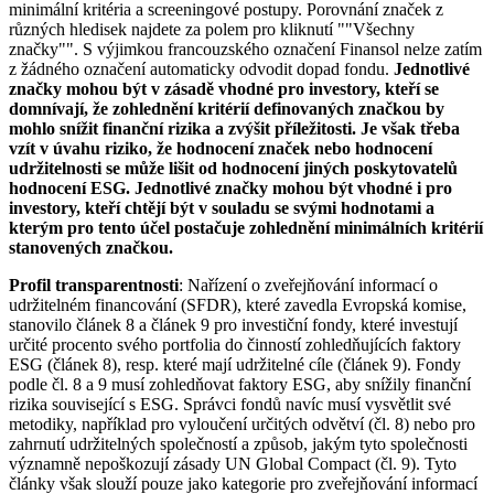
minimální kritéria a screeningové postupy. Porovnání značek z
různých hledisek najdete za polem pro kliknutí ""Všechny
značky"". S výjimkou francouzského označení Finansol nelze zatím
z žádného označení automaticky odvodit dopad fondu.
Jednotlivé
značky mohou být v zásadě vhodné pro investory, kteří se
domnívají, že zohlednění kritérií definovaných značkou by
mohlo snížit finanční rizika a zvýšit příležitosti. Je však třeba
vzít v úvahu riziko, že hodnocení značek nebo hodnocení
udržitelnosti se může lišit od hodnocení jiných poskytovatelů
hodnocení ESG. Jednotlivé značky mohou být vhodné i pro
investory, kteří chtějí být v souladu se svými hodnotami a
kterým pro tento účel postačuje zohlednění minimálních kritérií
stanovených značkou.
Profil transparentnosti
: Nařízení o zveřejňování informací o
udržitelném financování (SFDR), které zavedla Evropská komise,
stanovilo článek 8 a článek 9 pro investiční fondy, které investují
určité procento svého portfolia do činností zohledňujících faktory
ESG (článek 8), resp. které mají udržitelné cíle (článek 9). Fondy
podle čl. 8 a 9 musí zohledňovat faktory ESG, aby snížily finanční
rizika související s ESG. Správci fondů navíc musí vysvětlit své
metodiky, například pro vyloučení určitých odvětví (čl. 8) nebo pro
zahrnutí udržitelných společností a způsob, jakým tyto společnosti
významně nepoškozují zásady UN Global Compact (čl. 9). Tyto
články však slouží pouze jako kategorie pro zveřejňování informací