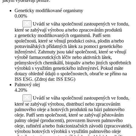
jakým vydělávají peníze.
Geneticky modifikované organismy
0.00%
Uvádí se váha společností zastoupených ve fondu,
které se zabývají výrobou a/nebo zpracováním produktů
z geneticky modifikovaných organismů. Patří sem
společnosti, které se věnují produkci osiva, plodin a/nebo
potravinářských přídatných látek za pomoci genetického
inženýrství. Zahrnuty jsou také společnosti, které se věnují
výrobě farmaceutických léčiv nebo aktivních látek,
průmyslových chemikálií, biopaliv a/nebo jiných spotřebních
výrobků s využitím genetického inženýrství. Pokud máte
dotazy ohledně údajů o společnostech, obraťte se přímo na
ISS ESG. (Zdroj dat: ISS ESG)
Palmový olej
4.20%
Uvádí se váha společností zastoupených ve fondu,
které se zabývají výrobou, distribucí nebo zpracováním
palmového oleje a hotových produktů na bázi palmového
oleje. Patří sem společnosti, které se zabývají pěstováním
palmy olejné (producenti), provozem lisoven palmového
oleje, rafinérií a/nebo frakcionizačních závodů (zpracovatelé),
výrobou hotových výrobků s využitím palmového oleje