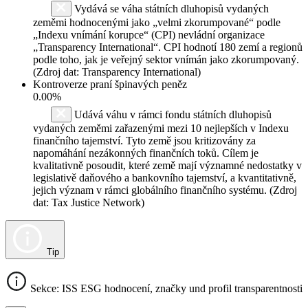
Vydává se váha státních dluhopisů vydaných
zeměmi hodnocenými jako „velmi zkorumpované“ podle
„Indexu vnímání korupce“ (CPI) nevládní organizace
„Transparency International“. CPI hodnotí 180 zemí a regionů
podle toho, jak je veřejný sektor vnímán jako zkorumpovaný.
(Zdroj dat: Transparency International)
Kontroverze praní špinavých peněz
0.00%
Udává váhu v rámci fondu státních dluhopisů
vydaných zeměmi zařazenými mezi 10 nejlepších v Indexu
finančního tajemství. Tyto země jsou kritizovány za
napomáhání nezákonných finančních toků. Cílem je
kvalitativně posoudit, které země mají významné nedostatky v
legislativě daňového a bankovního tajemství, a kvantitativně,
jejich význam v rámci globálního finančního systému. (Zdroj
dat: Tax Justice Network)
Tip
Sekce: ISS ESG hodnocení, značky und profil transparentnosti