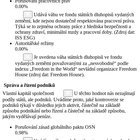
Porušování pracovních práv
0.00%
Udává váhu ve fondu státních dluhopisů vydaných
zeměmi, kde nejsou dostatečně respektována pracovní práva.
Týká se to zejména ochrany práce z hlediska bezpečnosti a
ochrany zdraví, minimální mzdy a pracovní doby. (Zdroj dat:
ISS ESG)
Autoritářské režimy
0.00%
Je uvedena váha státních dluhopisů ve fondu
vydaných zeměmi považovanými za „nesvobodné“ podle
indexu „Freedom in the World“ nevládní organizace Freedom
House (zdroj dat: Freedom House).
Správa a řízení podniků
Vlastní kapitál společnosti
U těchto hodnot nás nezajímají
podíly států, ale podniků. Uvádíme proto, jaké kontroverze se
podniků týkají v důsledku jejich aktivit, částečně na základě
způsobu podnikání nebo řízení a částečně na základě způsobu,
jakým vydělávají peníze.
Porušování zásad globálního paktu OSN
0.98%