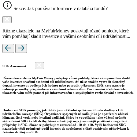
Sekce: Jak používat informace v databázi fondů?
Různé ukazatele na MyFairMoney poskytují různé pohledy, které
vám pomáhají sladit investice s vašimi osobními cíli udržitelnosti...
SDG Assessment
Různé ukazatele na MyFairMoney poskytují různé pohledy, které vám pomohou sladit
vaše investice s vašimi osobními cíli udržitelnosti. Ať už se snažíte vytvořit skutečný
dopad, investovat podle svých hodnot nebo posoudit výkonnost ESG, tato nástroje
nabízejí poznatky přizpůsobené vašim konkrétním cílům. Porozumění účelu každého
ukazatele vám může pomoci při informovaném a smysluplném rozhodování o investicích.
Hodnocení SDG posuzuje, jak dobře jsou základní společnosti fondu sladěny s Cíli
udržitelného rozvoje (SDG) Organizace spojených národů, jako je opatření v oblasti
klimatu, čistá voda nebo kvalitní vzdělání. Skóre je vypočítáno jako vážený průměr
skóre řešení SDG každé držby, které odráží její nejvýznamnější pozitivní a negativní
příspěvky k SDG. Skóre se pohybuje v rozmezí od -10 do +10. Vyšší hodnocení SDG
naznačuje větší průměrný podíl investic do společností s čistě pozitivním příspěvkem k
řešením sladěným s SDG.