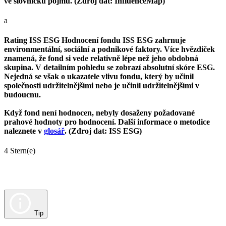
ve slovníčku pojmů. (Zdroj dat: InfluenceMap)
a
Rating ISS ESG
Hodnocení fondu ISS ESG zahrnuje
environmentální, sociální a podnikové faktory. Více hvězdiček
znamená, že fond si vede relativně lépe než jeho obdobná
skupina. V detailním pohledu se zobrazí absolutní skóre ESG.
Nejedná se však o ukazatele vlivu fondu, který by učinil
společnosti udržitelnějšími nebo je učinil udržitelnějšími v
budoucnu.
Když fond není hodnocen, nebyly dosaženy požadované
prahové hodnoty pro hodnocení. Další informace o metodice
naleznete v
glosář
. (Zdroj dat: ISS ESG)
4 Stern(e)
Tip