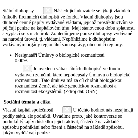
Státní dluhopisy
Následující ukazatele se týkají vládních
(nikoliv firemních) dluhopisů ve fondu. Vládní dluhopisy jsou
dluhové cenné papíry vydávané vládami, jejichž prostřednictvím se
půjčují peníze na kapitálovém trhu. Mají stanovenou dobu splatnosti
a vyplácí se z nich úrok. Zohledňujeme pouze dluhopisy vydávané
na národní úrovni, tj. vládami. Nepřihlížíme k dluhopisům
vydávaným orgány regionální samosprávy, obcemi či regiony.
Nesignatáři Úmluvy o biologické rozmanitosti
0.00%
Je uvedena váha státních dluhopisů ve fondu
vydaných zeměmi, které nepodepsaly Úmluvu o biologické
rozmanitosti. Tato úmluva má za cíl chránit biologickou
rozmanitost Země, ale také genetickou rozmanitost a
rozmanitost ekosystémů. (Zdroj dat: OSN)
Sociální témata a etika
Vlastní kapitál společnosti
U těchto hodnot nás nezajímají
podíly států, ale podniků. Uvádíme proto, jaké kontroverze se
podniků týkají v důsledku jejich aktivit, částečně na základě
způsobu podnikání nebo řízení a částečně na základě způsobu,
jakým vydělávají peníze.