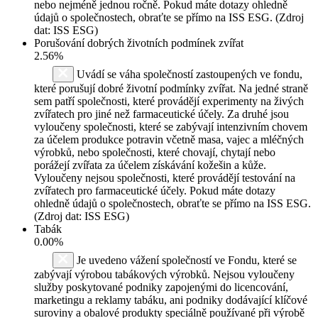
nebo nejméně jednou ročně. Pokud máte dotazy ohledně
údajů o společnostech, obraťte se přímo na ISS ESG. (Zdroj
dat: ISS ESG)
Porušování dobrých životních podmínek zvířat
2.56%
Uvádí se váha společností zastoupených ve fondu,
které porušují dobré životní podmínky zvířat. Na jedné straně
sem patří společnosti, které provádějí experimenty na živých
zvířatech pro jiné než farmaceutické účely. Za druhé jsou
vyloučeny společnosti, které se zabývají intenzivním chovem
za účelem produkce potravin včetně masa, vajec a mléčných
výrobků, nebo společnosti, které chovají, chytají nebo
porážejí zvířata za účelem získávání kožešin a kůže.
Vyloučeny nejsou společnosti, které provádějí testování na
zvířatech pro farmaceutické účely. Pokud máte dotazy
ohledně údajů o společnostech, obraťte se přímo na ISS ESG.
(Zdroj dat: ISS ESG)
Tabák
0.00%
Je uvedeno vážení společností ve Fondu, které se
zabývají výrobou tabákových výrobků. Nejsou vyloučeny
služby poskytované podniky zapojenými do licencování,
marketingu a reklamy tabáku, ani podniky dodávající klíčové
suroviny a obalové produkty speciálně používané při výrobě