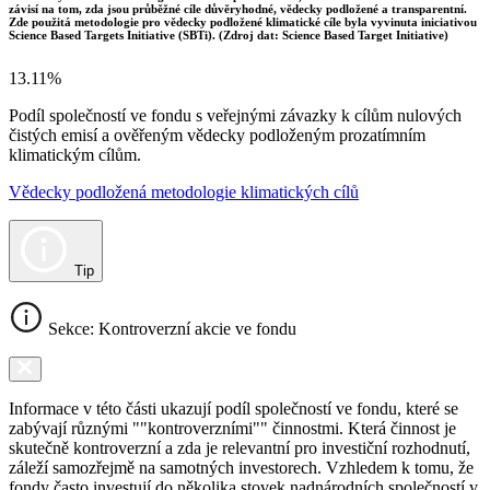
závisí na tom, zda jsou průběžné cíle důvěryhodné, vědecky podložené a transparentní.
Zde použitá metodologie pro vědecky podložené klimatické cíle byla vyvinuta iniciativou
Science Based Targets Initiative (SBTi). (Zdroj dat: Science Based Target Initiative)
13.11%
Podíl společností ve fondu s veřejnými závazky k cílům nulových
čistých emisí a ověřeným vědecky podloženým prozatímním
klimatickým cílům.
Vědecky podložená metodologie klimatických cílů
Tip
Sekce: Kontroverzní akcie ve fondu
Informace v této části ukazují podíl společností ve fondu, které se
zabývají různými ""kontroverzními"" činnostmi. Která činnost je
skutečně kontroverzní a zda je relevantní pro investiční rozhodnutí,
záleží samozřejmě na samotných investorech. Vzhledem k tomu, že
fondy často investují do několika stovek nadnárodních společností v