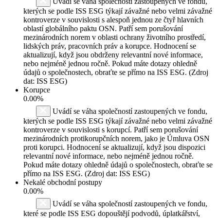
Uvádí se váha společností zastoupených ve fondu,
kterých se podle ISS ESG týkají závažné nebo velmi závažné
kontroverze v souvislosti s alespoň jednou ze čtyř hlavních
oblastí globálního paktu OSN. Patří sem porušování
mezinárodních norem v oblasti ochrany životního prostředí,
lidských práv, pracovních práv a korupce. Hodnocení se
aktualizují, když jsou obdrženy relevantní nové informace,
nebo nejméně jednou ročně. Pokud máte dotazy ohledně
údajů o společnostech, obraťte se přímo na ISS ESG. (Zdroj
dat: ISS ESG)
Korupce
0.00%
Uvádí se váha společností zastoupených ve fondu,
kterých se podle ISS ESG týkají závažné nebo velmi závažné
kontroverze v souvislosti s korupcí. Patří sem porušování
mezinárodních protikorupčních norem, jako je Úmluva OSN
proti korupci. Hodnocení se aktualizují, když jsou dispozici
relevantní nové informace, nebo nejméně jednou ročně.
Pokud máte dotazy ohledně údajů o společnostech, obraťte se
přímo na ISS ESG. (Zdroj dat: ISS ESG)
Nekalé obchodní postupy
0.00%
Uvádí se váha společností zastoupených ve fondu,
které se podle ISS ESG dopouštějí podvodů, úplatkářství,