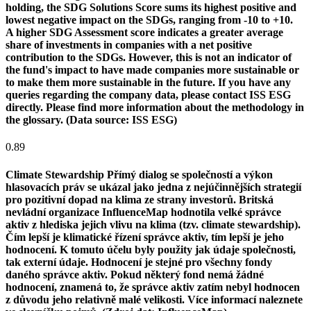
holding, the SDG Solutions Score sums its highest positive and
lowest negative impact on the SDGs, ranging from -10 to +10.
A higher SDG Assessment score indicates a greater average
share of investments in companies with a net positive
contribution to the SDGs. However, this is not an indicator of
the fund's impact to have made companies more sustainable or
to make them more sustainable in the future. If you have any
queries regarding the company data, please contact ISS ESG
directly. Please find more information about the methodology in
the glossary. (Data source: ISS ESG)
0.89
Climate Stewardship
Přímý dialog se společností a výkon
hlasovacích práv se ukázal jako jedna z nejúčinnějších strategií
pro pozitivní dopad na klima ze strany investorů. Britská
nevládní organizace InfluenceMap hodnotila velké správce
aktiv z hlediska jejich vlivu na klima (tzv. climate stewardship).
Čím lepší je klimatické řízení správce aktiv, tím lepší je jeho
hodnocení. K tomuto účelu byly použity jak údaje společnosti,
tak externí údaje. Hodnocení je stejné pro všechny fondy
daného správce aktiv. Pokud některý fond nemá žádné
hodnocení, znamená to, že správce aktiv zatím nebyl hodnocen
z důvodu jeho relativně malé velikosti. Více informací naleznete