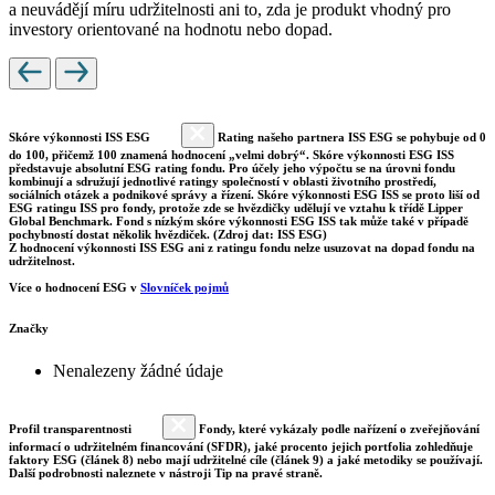
a neuvádějí míru udržitelnosti ani to, zda je produkt vhodný pro
investory orientované na hodnotu nebo dopad.
Skóre výkonnosti ISS ESG
Rating našeho partnera ISS ESG se pohybuje od 0
do 100, přičemž 100 znamená hodnocení „velmi dobrý“. Skóre výkonnosti ESG ISS
představuje absolutní ESG rating fondu. Pro účely jeho výpočtu se na úrovni fondu
kombinují a sdružují jednotlivé ratingy společností v oblasti životního prostředí,
sociálních otázek a podnikové správy a řízení. Skóre výkonnosti ESG ISS se proto liší od
ESG ratingu ISS pro fondy, protože zde se hvězdičky udělují ve vztahu k třídě Lipper
Global Benchmark. Fond s nízkým skóre výkonnosti ESG ISS tak může také v případě
pochybností dostat několik hvězdiček. (Zdroj dat: ISS ESG)
Z hodnocení výkonnosti ISS ESG ani z ratingu fondu nelze usuzovat na dopad fondu na
udržitelnost.
Více o hodnocení ESG v
Slovníček pojmů
Značky
Nenalezeny žádné údaje
Profil transparentnosti
Fondy, které vykázaly podle nařízení o zveřejňování
informací o udržitelném financování (SFDR), jaké procento jejich portfolia zohledňuje
faktory ESG (článek 8) nebo mají udržitelné cíle (článek 9) a jaké metodiky se používají.
Další podrobnosti naleznete v nástroji Tip na pravé straně.