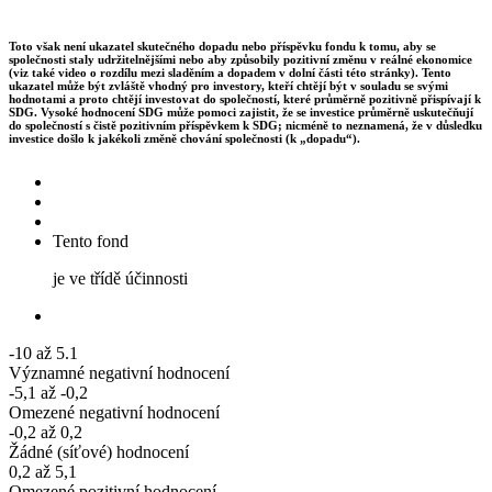
Toto však není ukazatel skutečného dopadu nebo příspěvku fondu k tomu, aby se
společnosti staly udržitelnějšími nebo aby způsobily pozitivní změnu v reálné ekonomice
(viz také video o rozdílu mezi sladěním a dopadem v dolní části této stránky). Tento
ukazatel může být zvláště vhodný pro investory, kteří chtějí být v souladu se svými
hodnotami a proto chtějí investovat do společností, které průměrně pozitivně přispívají k
SDG. Vysoké hodnocení SDG může pomoci zajistit, že se investice průměrně uskutečňují
do společností s čistě pozitivním příspěvkem k SDG; nicméně to neznamená, že v důsledku
investice došlo k jakékoli změně chování společnosti (k „dopadu“).
Tento fond
je ve třídě účinnosti
-10 až 5.1
Významné negativní hodnocení
-5,1 až -0,2
Omezené negativní hodnocení
-0,2 až 0,2
Žádné (síťové) hodnocení
0,2 až 5,1
Omezené pozitivní hodnocení