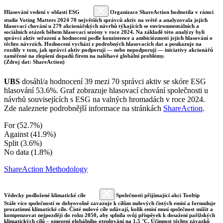
Hlasování vedení v oblasti ESG
Organizace ShareAction hodnotila v rámci
studie Voting Matters 2024 70 největších správců aktiv na světě a analyzovala jejich
hlasovací chování u 279 akcionářských návrhů týkajících se environmentálních a
sociálních otázek během hlasovací sezóny v roce 2024. Na základě této analýzy byli
správci aktiv seřazeni a hodnoceni podle konzistence a ambicióznosti jejich hlasování o
těchto návrzích. Hodnocení vychází z podrobných hlasovacích dat a poukazuje na
rozdíly v tom, jak správci aktiv podporují — nebo nepodporují — iniciativy akcionářů
zaměřené na zlepšení dopadů firem na naléhavé globální problémy.
(Zdroj dat: ShareAction)
UBS
dosáhl/a hodnocení 39 mezi 70 správci aktiv se skóre ESG
hlasování 53.6%. Graf zobrazuje hlasovací chování společnosti u
návrhů souvisejících s ESG na valných hromadách v roce 2024.
Zde naleznete podrobnější informace na stránkách
ShareAction
.
For (52.7%)
Against (41.9%)
Split (3.6%)
No data (1.8%)
ShareAction Methodology
Vědecky podložené klimatické cíle
Společnosti přijímající akci Tooltip
Stále více společností se dobrovolně zavazuje k cílům nulových čistých emisí a formuluje
prozatímní klimatické cíle. Čisté nulové cíle udávají, kolik emisí musí společnost snížit a
kompenzovat nejpozději do roku 2050, aby splnila svůj příspěvek k dosažení pařížských
klimatických cílů – omezení globálního oteplování na 1,5 °C. Účinnost těchto závazků