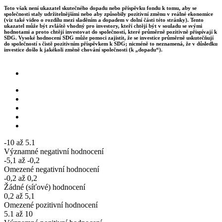
Toto však není ukazatel skutečného dopadu nebo příspěvku fondu k tomu, aby se
společnosti staly udržitelnějšími nebo aby způsobily pozitivní změnu v reálné ekonomice
(viz také video o rozdílu mezi sladěním a dopadem v dolní části této stránky). Tento
ukazatel může být zvláště vhodný pro investory, kteří chtějí být v souladu se svými
hodnotami a proto chtějí investovat do společností, které průměrně pozitivně přispívají k
SDG. Vysoké hodnocení SDG může pomoci zajistit, že se investice průměrně uskutečňují
do společností s čistě pozitivním příspěvkem k SDG; nicméně to neznamená, že v důsledku
investice došlo k jakékoli změně chování společnosti (k „dopadu“).
-10 až 5.1
Významné negativní hodnocení
-5,1 až -0,2
Omezené negativní hodnocení
-0,2 až 0,2
Žádné (síťové) hodnocení
0,2 až 5,1
Omezené pozitivní hodnocení
5.1 až 10