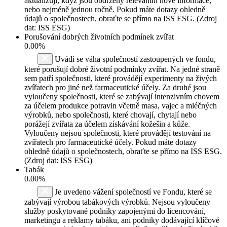
aktualizují, když jsou obdrženy relevantní nové informace,
nebo nejméně jednou ročně. Pokud máte dotazy ohledně
údajů o společnostech, obraťte se přímo na ISS ESG. (Zdroj
dat: ISS ESG)
Porušování dobrých životních podmínek zvířat
0.00%
Uvádí se váha společností zastoupených ve fondu,
které porušují dobré životní podmínky zvířat. Na jedné straně
sem patří společnosti, které provádějí experimenty na živých
zvířatech pro jiné než farmaceutické účely. Za druhé jsou
vyloučeny společnosti, které se zabývají intenzivním chovem
za účelem produkce potravin včetně masa, vajec a mléčných
výrobků, nebo společnosti, které chovají, chytají nebo
porážejí zvířata za účelem získávání kožešin a kůže.
Vyloučeny nejsou společnosti, které provádějí testování na
zvířatech pro farmaceutické účely. Pokud máte dotazy
ohledně údajů o společnostech, obraťte se přímo na ISS ESG.
(Zdroj dat: ISS ESG)
Tabák
0.00%
Je uvedeno vážení společností ve Fondu, které se
zabývají výrobou tabákových výrobků. Nejsou vyloučeny
služby poskytované podniky zapojenými do licencování,
marketingu a reklamy tabáku, ani podniky dodávající klíčové