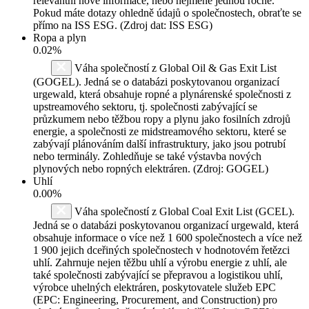
relevantní nové informace, nebo nejméně jednou ročně.
Pokud máte dotazy ohledně údajů o společnostech, obraťte se
přímo na ISS ESG. (Zdroj dat: ISS ESG)
Ropa a plyn
0.02%
Váha společností z Global Oil & Gas Exit List
(GOGEL). Jedná se o databázi poskytovanou organizací
urgewald, která obsahuje ropné a plynárenské společnosti z
upstreamového sektoru, tj. společnosti zabývající se
průzkumem nebo těžbou ropy a plynu jako fosilních zdrojů
energie, a společnosti ze midstreamového sektoru, které se
zabývají plánováním další infrastruktury, jako jsou potrubí
nebo terminály. Zohledňuje se také výstavba nových
plynových nebo ropných elektráren. (Zdroj: GOGEL)
Uhlí
0.00%
Váha společností z Global Coal Exit List (GCEL).
Jedná se o databázi poskytovanou organizací urgewald, která
obsahuje informace o více než 1 600 společnostech a více než
1 900 jejich dceřiných společnostech v hodnotovém řetězci
uhlí. Zahrnuje nejen těžbu uhlí a výrobu energie z uhlí, ale
také společnosti zabývající se přepravou a logistikou uhlí,
výrobce uhelných elektráren, poskytovatele služeb EPC
(EPC: Engineering, Procurement, and Construction) pro