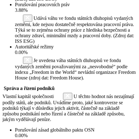
Porušování pracovních práv
3.88%
Udává váhu ve fondu státních dluhopisů vydaných
zeměmi, kde nejsou dostatečně respektována pracovní práva.
Týká se to zejména ochrany práce z hlediska bezpečnosti a
ochrany zdraví, minimální mzdy a pracovní doby. (Zdroj dat:
ISS ESG)
Autoritářské režimy
0.00%
Je uvedena váha státních dluhopisů ve fondu
vydaných zeměmi považovanými za „nesvobodné“ podle
indexu „Freedom in the World“ nevládní organizace Freedom
House (zdroj dat: Freedom House).
Správa a řízení podniků
Vlastní kapitál společnosti
U těchto hodnot nás nezajímají
podíly států, ale podniků. Uvádíme proto, jaké kontroverze se
podniků týkají v důsledku jejich aktivit, částečně na základě
způsobu podnikání nebo řízení a částečně na základě způsobu,
jakým vydělávají peníze.
Porušování zásad globálního paktu OSN
0.00%