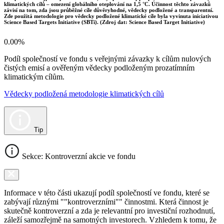
klimatických cílů – omezení globálního oteplování na 1,5 °C. Účinnost těchto závazků
závisí na tom, zda jsou průběžné cíle důvěryhodné, vědecky podložené a transparentní.
Zde použitá metodologie pro vědecky podložené klimatické cíle byla vyvinuta iniciativou
Science Based Targets Initiative (SBTi). (Zdroj dat: Science Based Target Initiative)
0.00%
Podíl společností ve fondu s veřejnými závazky k cílům nulových
čistých emisí a ověřeným vědecky podloženým prozatímním
klimatickým cílům.
Vědecky podložená metodologie klimatických cílů
Tip
Sekce: Kontroverzní akcie ve fondu
Informace v této části ukazují podíl společností ve fondu, které se
zabývají různými ""kontroverzními"" činnostmi. Která činnost je
skutečně kontroverzní a zda je relevantní pro investiční rozhodnutí,
záleží samozřejmě na samotných investorech. Vzhledem k tomu, že