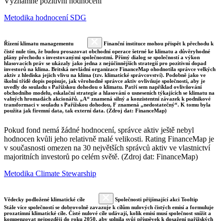
Významné pozitivní hodnocení
Metodika hodnocení SDG
Řízení klimatu managementu
Finanční instituce mohou přispět k přechodu k
čisté nule tím, že budou prosazovat obchodní operace šetrné ke klimatu a důvěryhodné
plány přechodu s investovanými společnostmi. Přímý dialog se společností a výkon
hlasovacích práv se ukázaly jako jedna z nejúčinnějších strategií pro pozitivní dopad
investorů na klima. Britská nevládní organizace FinanceMap ohodnotila správce velkých
aktiv z hlediska jejich vlivu na klima (tzv. klimatické správcovství). Podobně jako ve
školní třídě dopis popisuje, jak věrohodně správce aktiv ovlivňuje společnosti, aby je
uvedly do souladu s Pařížskou dohodou o klimatu. Patří sem například ovlivňování
obchodního modelu, eskalační strategie a hlasování o usneseních týkajících se klimatu na
valných hromadách akcionářů. „A“ znamená silný a konzistentní závazek k podnikové
transformaci v souladu s Pařížskou dohodou, F znamená „nedostatečný“. K tomu byla
použita jak firemní data, tak externí data. (Zdroj dat: FinanceMap)
Pokud fond nemá žádné hodnocení, správce aktiv ještě nebyl
hodnocen kvůli jeho relativně malé velikosti. Rating FinanceMap je
v současnosti omezen na 30 největších správců aktiv ve vlastnictví
majoritních investorů po celém světě. (Zdroj dat: FinanceMap)
Metodika Climate Stewarship
Vědecky podložené klimatické cíle
Společnosti přijímající akci Tooltip
Stále více společností se dobrovolně zavazuje k cílům nulových čistých emisí a formuluje
prozatímní klimatické cíle. Čisté nulové cíle udávají, kolik emisí musí společnost snížit a
kompenzovat nejpozději do roku 2050, aby splnila svůj příspěvek k dosažení pařížských