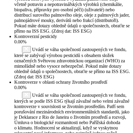
včetně potravin a nepotravinářských výrobků (chemikálie,
biopaliva, přípravky pro osobní péči) (uživatelé) nebo
distribucí surového palmového oleje, oleje z palmových jader,
palmojádrové mouky, derivátů nebo frakcí (distributoři).
Pokud máte dotazy ohledně údajů o společnostech, obraťte se
přímo na ISS ESG. (Zdroj dat: ISS ESG)
Kontroverzní pesticidy
0.00%
Uvádí se váha společností zastoupených ve fondu,
které se zabývají výrobou pesticidů s obsahem složek
označených Světovou zdravotnickou organizací (WHO) za
mimořádně nebo vysoce nebezpečné. Pokud máte dotazy
ohledně údajů o společnostech, obraťte se přímo na ISS ESG.
(Zdroj dat: ISS ESG)
Kontroverze v oblasti ochrany životního prostředí
0.00%
Uvádí se váha společností zastoupených ve fondu,
kterých se podle ISS ESG týkají závažné nebo velmi závažné
kontroverze v souvislosti se životním prostředím. Patří sem
porušování mezinárodních environmentálních standardů, jako
je Deklarace z Rio de Janeira o životním prostředí a rozvoji,
Úmluva o biologické rozmanitosti nebo Pařížská dohoda
o klimatu. Hodnocení se aktualizují, když se vyskytnou