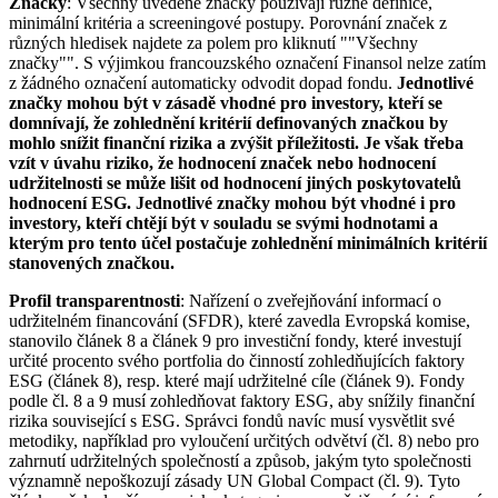
Značky
: Všechny uvedené značky používají různé definice,
minimální kritéria a screeningové postupy. Porovnání značek z
různých hledisek najdete za polem pro kliknutí ""Všechny
značky"". S výjimkou francouzského označení Finansol nelze zatím
z žádného označení automaticky odvodit dopad fondu.
Jednotlivé
značky mohou být v zásadě vhodné pro investory, kteří se
domnívají, že zohlednění kritérií definovaných značkou by
mohlo snížit finanční rizika a zvýšit příležitosti. Je však třeba
vzít v úvahu riziko, že hodnocení značek nebo hodnocení
udržitelnosti se může lišit od hodnocení jiných poskytovatelů
hodnocení ESG. Jednotlivé značky mohou být vhodné i pro
investory, kteří chtějí být v souladu se svými hodnotami a
kterým pro tento účel postačuje zohlednění minimálních kritérií
stanovených značkou.
Profil transparentnosti
: Nařízení o zveřejňování informací o
udržitelném financování (SFDR), které zavedla Evropská komise,
stanovilo článek 8 a článek 9 pro investiční fondy, které investují
určité procento svého portfolia do činností zohledňujících faktory
ESG (článek 8), resp. které mají udržitelné cíle (článek 9). Fondy
podle čl. 8 a 9 musí zohledňovat faktory ESG, aby snížily finanční
rizika související s ESG. Správci fondů navíc musí vysvětlit své
metodiky, například pro vyloučení určitých odvětví (čl. 8) nebo pro
zahrnutí udržitelných společností a způsob, jakým tyto společnosti
významně nepoškozují zásady UN Global Compact (čl. 9). Tyto