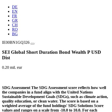
DE
EN
FR
GR
CH
RO
BG
IE00BN1GQ326
SEI Global Short Duration Bond Wealth P USD
Dist
0.20 mil. eur
SDG Assessment
The SDG Assessment score reflects how well
the companies in a fund align with the United Nations
Sustainable Development Goals (SDGs), such as climate action,
quality education, or clean water. The score is based on a
weighted average of the fund holdings' SDG Solutions Score
values and ranges on a scale from -10.0 to 10.0. For each