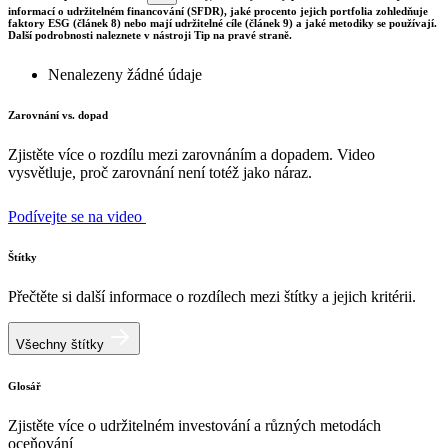
informací o udržitelném financování (SFDR), jaké procento jejich portfolia zohledňuje
faktory ESG (článek 8) nebo mají udržitelné cíle (článek 9) a jaké metodiky se používají.
Další podrobnosti naleznete v nástroji Tip na pravé straně.
Nenalezeny žádné údaje
Zarovnání vs. dopad
Zjistěte více o rozdílu mezi zarovnáním a dopadem. Video
vysvětluje, proč zarovnání není totéž jako náraz.
Podívejte se na video
Štítky
Přečtěte si další informace o rozdílech mezi štítky a jejich kritérii.
Všechny štítky
Glosář
Zjistěte více o udržitelném investování a různých metodách
oceňování