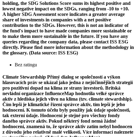
holding, the SDG Solutions Score sums its highest positive and
lowest negative impact on the SDGs, ranging from -10 to +10.
A higher SDG Assessment score indicates a greater average
share of investments in companies with a net positive
contribution to the SDGs. However, this is not an indicator of
the fund's impact to have made companies more sustainable or
to make them more sustainable in the future. If you have any
queries regarding the company data, please contact ISS ESG
directly. Please find more information about the methodology in
the glossary. (Data source: ISS ESG)
Bez ratingu
Climate Stewardship
Přímý dialog se společností a výkon
hlasovacích práv se ukázal jako jedna z nejúčinnějších strategií
pro pozitivní dopad na klima ze strany investorů. Britská
nevládní organizace InfluenceMap hodnotila velké správce
aktiv z hlediska jejich vlivu na klima (tzv. climate stewardship).
Čím lepší je klimatické řízení správce aktiv, tím lepší je jeho
hodnocení. K tomuto účelu byly použity jak údaje společnosti,
tak externí údaje. Hodnocení je stejné pro všechny fondy
daného správce aktiv. Pokud některý fond nemá žádné
hodnocení, znamená to, že správce aktiv zatím nebyl hodnocen
z důvodu jeho relativně malé velikosti. Více informací naleznete