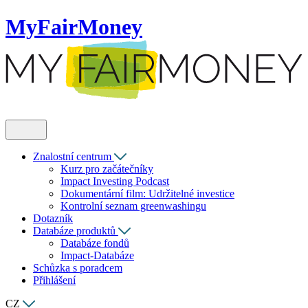
MyFairMoney
Znalostní centrum
Kurz pro začátečníky
Impact Investing Podcast
Dokumentární film: Udržitelné investice
Kontrolní seznam greenwashingu
Dotazník
Databáze produktů
Databáze fondů
Impact-Databáze
Schůzka s poradcem
Přihlášení
CZ