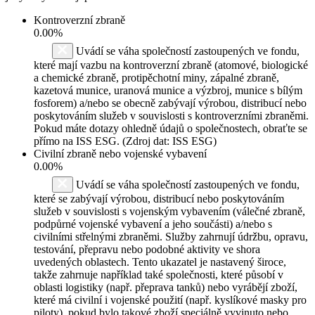
Kontroverzní zbraně
0.00%
Uvádí se váha společností zastoupených ve fondu,
které mají vazbu na kontroverzní zbraně (atomové, biologické
a chemické zbraně, protipěchotní miny, zápalné zbraně,
kazetová munice, uranová munice a výzbroj, munice s bílým
fosforem) a/nebo se obecně zabývají výrobou, distribucí nebo
poskytováním služeb v souvislosti s kontroverzními zbraněmi.
Pokud máte dotazy ohledně údajů o společnostech, obraťte se
přímo na ISS ESG. (Zdroj dat: ISS ESG)
Civilní zbraně nebo vojenské vybavení
0.00%
Uvádí se váha společností zastoupených ve fondu,
které se zabývají výrobou, distribucí nebo poskytováním
služeb v souvislosti s vojenským vybavením (válečné zbraně,
podpůrné vojenské vybavení a jeho součásti) a/nebo s
civilními střelnými zbraněmi. Služby zahrnují údržbu, opravu,
testování, přepravu nebo podobné aktivity ve shora
uvedených oblastech. Tento ukazatel je nastavený široce,
takže zahrnuje například také společnosti, které působí v
oblasti logistiky (např. přeprava tanků) nebo vyrábějí zboží,
které má civilní i vojenské použití (např. kyslíkové masky pro
piloty), pokud bylo takové zboží speciálně vyvinuto nebo