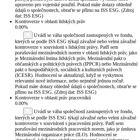
upraveno pro vojenské použití. Pokud máte dotazy ohledně
údajů o společnostech, obraťte se přímo na ISS ESG. (Zdroj
dat: ISS ESG)
Kontroverze v oblasti lidských práv
0.00%
Uvádí se váha společností zastoupených ve fondu,
kterých se podle ISS ESG týkají závažné nebo velmi závažné
kontroverze v souvislosti s lidskými právy. Patří sem
porušování mezinárodních norem v oblasti lidských práv, jako
je Mezinárodní listina lidských práv, Mezinárodní pakt o
občanských a politických právech (IPPCR) nebo Mezinárodní
pakt o hospodářských, sociálních a kulturních právech
(ICESR). Hodnocení se aktualizují, když se vyskytnou
relevantní nové informace, nebo nejméně jednou ročně.
Pokud máte dotazy ohledně údajů o společnostech, obraťte se
přímo na ISS ESG. (Zdroj dat: ISS ESG)
Kontroverze v oblasti práv pracovníků
0.00%
Uvádí se váha společností zastoupených ve fondu,
kterých se podle ISS ESG týkají závažné nebo velmi závažné
kontroverze v souvislosti s pracovními právy. Patří sem
porušování mezinárodních pracovních norem, jako je úmluva
Mezinárodní organizace práce (ILO). Hodnocení se