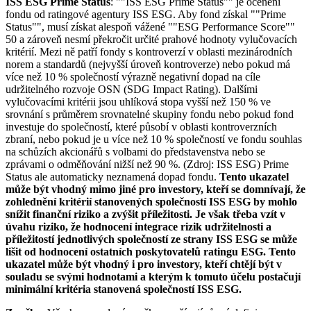
ISS ESG Prime Status
: ""ISS ESG Prime Status"" je ocenění
fondu od ratingové agentury ISS ESG. Aby fond získal ""Prime
Status"", musí získat alespoň vážené ""ESG Performance Score""
50 a zároveň nesmí překročit určité prahové hodnoty vylučovacích
kritérií. Mezi ně patří fondy s kontroverzí v oblasti mezinárodních
norem a standardů (nejvyšší úroveň kontroverze) nebo pokud má
více než 10 % společností výrazně negativní dopad na cíle
udržitelného rozvoje OSN (SDG Impact Rating). Dalšími
vylučovacími kritérii jsou uhlíková stopa vyšší než 150 % ve
srovnání s průměrem srovnatelné skupiny fondu nebo pokud fond
investuje do společností, které působí v oblasti kontroverzních
zbraní, nebo pokud je u více než 10 % společností ve fondu souhlas
na schůzích akcionářů s volbami do představenstva nebo se
zprávami o odměňování nižší než 90 %. (Zdroj: ISS ESG) Prime
Status ale automaticky neznamená dopad fondu.
Tento ukazatel
může být vhodný mimo jiné pro investory, kteří se domnívají, že
zohlednění kritérií stanovených společností ISS ESG by mohlo
snížit finanční riziko a zvýšit příležitosti. Je však třeba vzít v
úvahu riziko, že hodnocení integrace rizik udržitelnosti a
příležitostí jednotlivých společností ze strany ISS ESG se může
lišit od hodnocení ostatních poskytovatelů ratingu ESG. Tento
ukazatel může být vhodný i pro investory, kteří chtějí být v
souladu se svými hodnotami a kterým k tomuto účelu postačují
minimální kritéria stanovená společností ISS ESG.