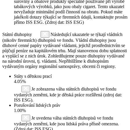
suroviny a obalové produkty speciálně používané při výrobě
tabákových výrobků, jako jsou obaly cigaret. Tento ukazatel
nevyžaduje minimální podíl činností na obratu. Pokud máte
jakékoli dotazy týkající se firemních údajů, kontaktujte prosím
přímo ISS ESG. (Zdroj dat: ISS ESG)
Státní dluhopisy
Následující ukazatele se týkají vládních
(nikoliv firemních) dluhopisů ve fondu. Vládní dluhopisy jsou
dluhové cenné papíry vydávané vládami, jejichž prostřednictvím se
půjčují peníze na kapitálovém trhu. Mají stanovenou dobu splatnosti
a vyplácí se z nich úrok. Zohledňujeme pouze dluhopisy vydávané
na národní úrovni, tj. vládami. Nepřihlížíme k dluhopisům
vydávaným orgány regionální samosprávy, obcemi či regiony.
Státy s dětskou prací
4.05%
Je zobrazena váha státních dluhopisů ve fondu
vydaných zeměmi, kde je dětská práce rozšířená (zdroj dat:
ISS ESG).
Porušování lidských práv
1.00%
Je uvedena váha státních dluhopisů ve fondu
vydaných zeměmi, kde jsou lidská práva přísně omezena.
(Zdroj dat: ISS ESG)