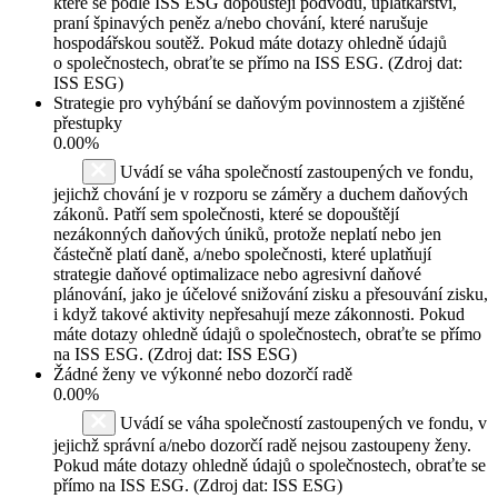
které se podle ISS ESG dopouštějí podvodů, úplatkářství,
praní špinavých peněz a/nebo chování, které narušuje
hospodářskou soutěž. Pokud máte dotazy ohledně údajů
o společnostech, obraťte se přímo na ISS ESG. (Zdroj dat:
ISS ESG)
Strategie pro vyhýbání se daňovým povinnostem a zjištěné
přestupky
0.00%
Uvádí se váha společností zastoupených ve fondu,
jejichž chování je v rozporu se záměry a duchem daňových
zákonů. Patří sem společnosti, které se dopouštějí
nezákonných daňových úniků, protože neplatí nebo jen
částečně platí daně, a/nebo společnosti, které uplatňují
strategie daňové optimalizace nebo agresivní daňové
plánování, jako je účelové snižování zisku a přesouvání zisku,
i když takové aktivity nepřesahují meze zákonnosti. Pokud
máte dotazy ohledně údajů o společnostech, obraťte se přímo
na ISS ESG. (Zdroj dat: ISS ESG)
Žádné ženy ve výkonné nebo dozorčí radě
0.00%
Uvádí se váha společností zastoupených ve fondu, v
jejichž správní a/nebo dozorčí radě nejsou zastoupeny ženy.
Pokud máte dotazy ohledně údajů o společnostech, obraťte se
přímo na ISS ESG. (Zdroj dat: ISS ESG)