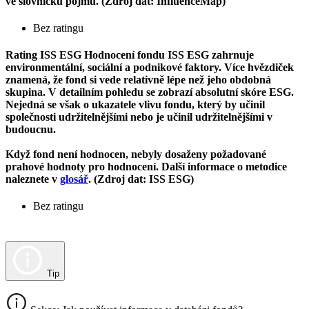
ve slovníčku pojmů. (Zdroj dat: InfluenceMap)
Bez ratingu
Rating ISS ESG
Hodnocení fondu ISS ESG zahrnuje
environmentální, sociální a podnikové faktory. Více hvězdiček
znamená, že fond si vede relativně lépe než jeho obdobná
skupina. V detailním pohledu se zobrazí absolutní skóre ESG.
Nejedná se však o ukazatele vlivu fondu, který by učinil
společnosti udržitelnějšími nebo je učinil udržitelnějšími v
budoucnu.
Když fond není hodnocen, nebyly dosaženy požadované
prahové hodnoty pro hodnocení. Další informace o metodice
naleznete v
glosář
. (Zdroj dat: ISS ESG)
Bez ratingu
Tip