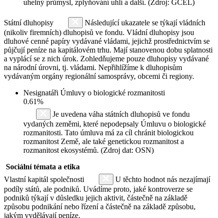
uhelný průmysl, zplyňování uhlí a další. (Zdroj: GCEL)
Státní dluhopisy
Následující ukazatele se týkají vládních
(nikoliv firemních) dluhopisů ve fondu. Vládní dluhopisy jsou
dluhové cenné papíry vydávané vládami, jejichž prostřednictvím se
půjčují peníze na kapitálovém trhu. Mají stanovenou dobu splatnosti
a vyplácí se z nich úrok. Zohledňujeme pouze dluhopisy vydávané
na národní úrovni, tj. vládami. Nepřihlížíme k dluhopisům
vydávaným orgány regionální samosprávy, obcemi či regiony.
Nesignatáři Úmluvy o biologické rozmanitosti
0.61%
Je uvedena váha státních dluhopisů ve fondu
vydaných zeměmi, které nepodepsaly Úmluvu o biologické
rozmanitosti. Tato úmluva má za cíl chránit biologickou
rozmanitost Země, ale také genetickou rozmanitost a
rozmanitost ekosystémů. (Zdroj dat: OSN)
Sociální témata a etika
Vlastní kapitál společnosti
U těchto hodnot nás nezajímají
podíly států, ale podniků. Uvádíme proto, jaké kontroverze se
podniků týkají v důsledku jejich aktivit, částečně na základě
způsobu podnikání nebo řízení a částečně na základě způsobu,
jakým vydělávají peníze.