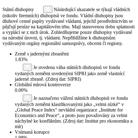
Státní dluhopisy
Následující ukazatele se týkají vládních
(nikoliv firemních) dluhopisů ve fondu. Vládní dluhopisy jsou
dluhové cenné papíry vydávané vládami, jejichž prostřednictvím se
půjčují peníze na kapitálovém trhu. Mají stanovenou dobu splatnosti
a vyplácí se z nich úrok. Zohledňujeme pouze dluhopisy vydávané
na národní úrovni, tj. vládami. Nepřihlížíme k dluhopisům
vydávaným orgány regionální samosprávy, obcemi či regiony.
Země s jadernými zbraněmi
1.83%
Je uvedena váha státních dluhopisů ve fondu
vydaných zeměmi uvedenými SIPRI jako země vlastnící
jaderné zbraně. (Zdroj dat: SIPRI)
Globální mírová kontroverze
0.00%
Je naznačeno vážení státních dluhopisů ve fondu
vydaných zeměmi klasifikovanými jako „velmi nízké“ v
„Global Peace Index“ nevládní organizace „Institute for
Economics and Peace“, a proto jsou považovány za velmi
náchylné ke konfliktům. (Zdroj dat: Institut pro ekonomiku a
mír)
Vnímaná korupce
1.98%