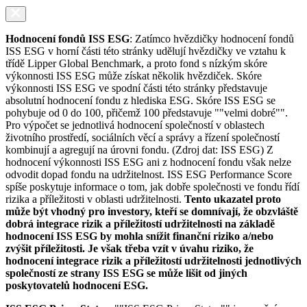
Hodnocení fondů ISS ESG
: Zatímco hvězdičky hodnocení fondů
ISS ESG v horní části této stránky udělují hvězdičky ve vztahu k
třídě Lipper Global Benchmark, a proto fond s nízkým skóre
výkonnosti ISS ESG může získat několik hvězdiček. Skóre
výkonnosti ISS ESG ve spodní části této stránky představuje
absolutní hodnocení fondu z hlediska ESG. Skóre ISS ESG se
pohybuje od 0 do 100, přičemž 100 představuje ""velmi dobré"".
Pro výpočet se jednotlivá hodnocení společností v oblastech
životního prostředí, sociálních věcí a správy a řízení společností
kombinují a agregují na úrovni fondu. (Zdroj dat: ISS ESG) Z
hodnocení výkonnosti ISS ESG ani z hodnocení fondu však nelze
odvodit dopad fondu na udržitelnost. ISS ESG Performance Score
spíše poskytuje informace o tom, jak dobře společnosti ve fondu řídí
rizika a příležitosti v oblasti udržitelnosti.
Tento ukazatel proto
může být vhodný pro investory, kteří se domnívají, že obzvláště
dobrá integrace rizik a příležitostí udržitelnosti na základě
hodnocení ISS ESG by mohla snížit finanční riziko a/nebo
zvýšit příležitosti. Je však třeba vzít v úvahu riziko, že
hodnocení integrace rizik a příležitostí udržitelnosti jednotlivých
společností ze strany ISS ESG se může lišit od jiných
poskytovatelů hodnocení ESG.