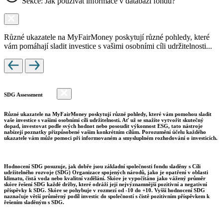
Sekce: Jak používat informace v databázi fondů?
Různé ukazatele na MyFairMoney poskytují různé pohledy, které
vám pomáhají sladit investice s vašimi osobními cíli udržitelnosti...
SDG Assessment
Různé ukazatele na MyFairMoney poskytují různé pohledy, které vám pomohou sladit
vaše investice s vašimi osobními cíli udržitelnosti. Ať už se snažíte vytvořit skutečný
dopad, investovat podle svých hodnot nebo posoudit výkonnost ESG, tato nástroje
nabízejí poznatky přizpůsobené vašim konkrétním cílům. Porozumění účelu každého
ukazatele vám může pomoci při informovaném a smysluplném rozhodování o investicích.
Hodnocení SDG posuzuje, jak dobře jsou základní společnosti fondu sladěny s Cíli
udržitelného rozvoje (SDG) Organizace spojených národů, jako je opatření v oblasti
klimatu, čistá voda nebo kvalitní vzdělání. Skóre je vypočítáno jako vážený průměr
skóre řešení SDG každé držby, které odráží její nejvýznamnější pozitivní a negativní
příspěvky k SDG. Skóre se pohybuje v rozmezí od -10 do +10. Vyšší hodnocení SDG
naznačuje větší průměrný podíl investic do společností s čistě pozitivním příspěvkem k
řešením sladěným s SDG.