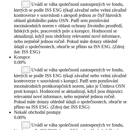
Uvádí se váha společností zastoupených ve fondu,
kterých se podle ISS ESG týkají závažné nebo velmi závažné
kontroverze v souvislosti s alespoň jednou ze čtyř hlavních
oblastí globálního paktu OSN. Patří sem porušování
mezinárodních norem v oblasti ochrany životního prostředí,
lidských práv, pracovních práv a korupce. Hodnocení se
aktualizují, když jsou obdrženy relevantní nové informace,
nebo nejméně jednou ročně. Pokud máte dotazy ohledně
údajů o společnostech, obraťte se přímo na ISS ESG. (Zdroj
dat: ISS ESG)
Korupce
0.00%
Uvádí se váha společností zastoupených ve fondu,
kterých se podle ISS ESG týkají závažné nebo velmi závažné
kontroverze v souvislosti s korupcí. Patří sem porušování
mezinárodních protikorupčních norem, jako je Úmluva OSN
proti korupci. Hodnocení se aktualizují, když jsou dispozici
relevantní nové informace, nebo nejméně jednou ročně.
Pokud máte dotazy ohledně údajů o společnostech, obraťte se
přímo na ISS ESG. (Zdroj dat: ISS ESG)
Nekalé obchodní postupy
0.00%
Uvádí se váha společností zastoupených ve fondu,