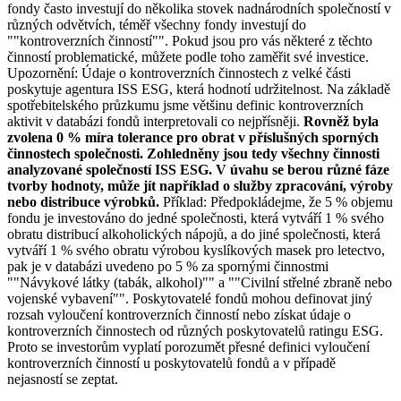
fondy často investují do několika stovek nadnárodních společností v
různých odvětvích, téměř všechny fondy investují do
""kontroverzních činností"". Pokud jsou pro vás některé z těchto
činností problematické, můžete podle toho zaměřit své investice.
Upozornění: Údaje o kontroverzních činnostech z velké části
poskytuje agentura ISS ESG, která hodnotí udržitelnost. Na základě
spotřebitelského průzkumu jsme většinu definic kontroverzních
aktivit v databázi fondů interpretovali co nejpřísněji.
Rovněž byla
zvolena 0 % míra tolerance pro obrat v příslušných sporných
činnostech společnosti. Zohledněny jsou tedy všechny činnosti
analyzované společností ISS ESG. V úvahu se berou různé fáze
tvorby hodnoty, může jít například o služby zpracování, výroby
nebo distribuce výrobků.
Příklad: Předpokládejme, že 5 % objemu
fondu je investováno do jedné společnosti, která vytváří 1 % svého
obratu distribucí alkoholických nápojů, a do jiné společnosti, která
vytváří 1 % svého obratu výrobou kyslíkových masek pro letectvo,
pak je v databázi uvedeno po 5 % za spornými činnostmi
""Návykové látky (tabák, alkohol)"" a ""Civilní střelné zbraně nebo
vojenské vybavení"". Poskytovatelé fondů mohou definovat jiný
rozsah vyloučení kontroverzních činností nebo získat údaje o
kontroverzních činnostech od různých poskytovatelů ratingu ESG.
Proto se investorům vyplatí porozumět přesné definici vyloučení
kontroverzních činností u poskytovatelů fondů a v případě
nejasností se zeptat.