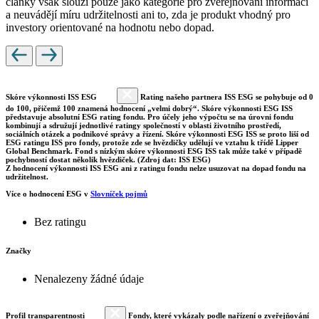
články však slouží pouze jako kategorie pro zveřejňování informací
a neuvádějí míru udržitelnosti ani to, zda je produkt vhodný pro
investory orientované na hodnotu nebo dopad.
Skóre výkonnosti ISS ESG
Rating našeho partnera ISS ESG se pohybuje od 0
do 100, přičemž 100 znamená hodnocení „velmi dobrý“. Skóre výkonnosti ESG ISS
představuje absolutní ESG rating fondu. Pro účely jeho výpočtu se na úrovni fondu
kombinují a sdružují jednotlivé ratingy společností v oblasti životního prostředí,
sociálních otázek a podnikové správy a řízení. Skóre výkonnosti ESG ISS se proto liší od
ESG ratingu ISS pro fondy, protože zde se hvězdičky udělují ve vztahu k třídě Lipper
Global Benchmark. Fond s nízkým skóre výkonnosti ESG ISS tak může také v případě
pochybností dostat několik hvězdiček. (Zdroj dat: ISS ESG)
Z hodnocení výkonnosti ISS ESG ani z ratingu fondu nelze usuzovat na dopad fondu na
udržitelnost.
Více o hodnocení ESG v
Slovníček pojmů
Bez ratingu
Značky
Nenalezeny žádné údaje
Profil transparentnosti
Fondy, které vykázaly podle nařízení o zveřejňování