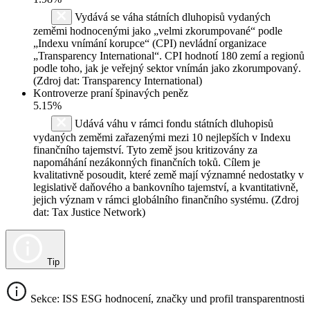
Vydává se váha státních dluhopisů vydaných
zeměmi hodnocenými jako „velmi zkorumpované“ podle
„Indexu vnímání korupce“ (CPI) nevládní organizace
„Transparency International“. CPI hodnotí 180 zemí a regionů
podle toho, jak je veřejný sektor vnímán jako zkorumpovaný.
(Zdroj dat: Transparency International)
Kontroverze praní špinavých peněz
5.15%
Udává váhu v rámci fondu státních dluhopisů
vydaných zeměmi zařazenými mezi 10 nejlepších v Indexu
finančního tajemství. Tyto země jsou kritizovány za
napomáhání nezákonných finančních toků. Cílem je
kvalitativně posoudit, které země mají významné nedostatky v
legislativě daňového a bankovního tajemství, a kvantitativně,
jejich význam v rámci globálního finančního systému. (Zdroj
dat: Tax Justice Network)
Tip
Sekce: ISS ESG hodnocení, značky und profil transparentnosti