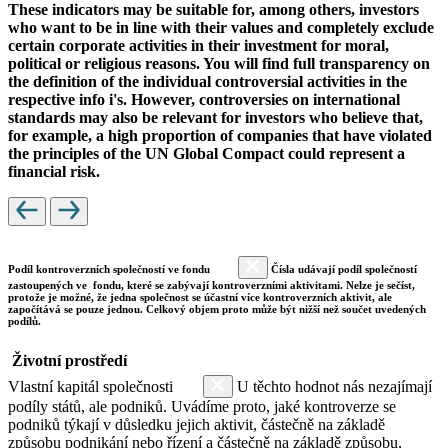
These indicators may be suitable for, among others, investors
who want to be in line with their values and completely exclude
certain corporate activities in their investment for moral,
political or religious reasons. You will find full transparency on
the definition of the individual controversial activities in the
respective info i's. However, controversies on international
standards may also be relevant for investors who believe that,
for example, a high proportion of companies that have violated
the principles of the UN Global Compact could represent a
financial risk.
Podíl kontroverzních společností ve fondu
Čísla udávají podíl společností
zastoupených ve fondu, které se zabývají kontroverzními aktivitami. Nelze je sečíst,
protože je možné, že jedna společnost se účastní více kontroverzních aktivit, ale
započítává se pouze jednou. Celkový objem proto může být nižší než součet uvedených
podílů.
Životní prostředí
Vlastní kapitál společnosti
U těchto hodnot nás nezajímají
podíly států, ale podniků. Uvádíme proto, jaké kontroverze se
podniků týkají v důsledku jejich aktivit, částečně na základě
způsobu podnikání nebo řízení a částečně na základě způsobu,