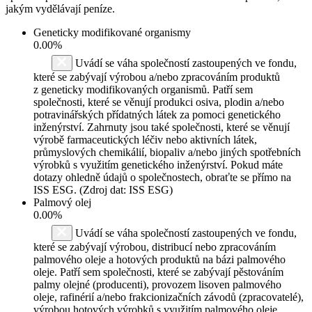
jakým vydělávají peníze.
Geneticky modifikované organismy
0.00%
Uvádí se váha společností zastoupených ve fondu,
které se zabývají výrobou a/nebo zpracováním produktů
z geneticky modifikovaných organismů. Patří sem
společnosti, které se věnují produkci osiva, plodin a/nebo
potravinářských přídatných látek za pomoci genetického
inženýrství. Zahrnuty jsou také společnosti, které se věnují
výrobě farmaceutických léčiv nebo aktivních látek,
průmyslových chemikálií, biopaliv a/nebo jiných spotřebních
výrobků s využitím genetického inženýrství. Pokud máte
dotazy ohledně údajů o společnostech, obraťte se přímo na
ISS ESG. (Zdroj dat: ISS ESG)
Palmový olej
0.00%
Uvádí se váha společností zastoupených ve fondu,
které se zabývají výrobou, distribucí nebo zpracováním
palmového oleje a hotových produktů na bázi palmového
oleje. Patří sem společnosti, které se zabývají pěstováním
palmy olejné (producenti), provozem lisoven palmového
oleje, rafinérií a/nebo frakcionizačních závodů (zpracovatelé),
výrobou hotových výrobků s využitím palmového oleje