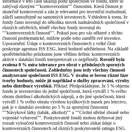
Informace v této části ukazují podíl společností ve fondu, které se
zabývají různými ""kontroverzními"" činnostmi. Která činnost je
skutečně kontroverzní a zda je relevantní pro investiční rozhodnutí,
záleží samozřejmě na samotných investorech. Vzhledem k tomu, že
fondy často investují do několika stovek nadnárodních společností v
různých odvětvích, téměř všechny fondy investují do
""kontroverzních činností"". Pokud jsou pro vás některé z těchto
činností problematické, můžete podle toho zaměřit své investice.
Upozornění: Údaje o kontroverzních činnostech z velké části
poskytuje agentura ISS ESG, která hodnotí udržitelnost. Na základě
spotřebitelského průzkumu jsme většinu definic kontroverzních
aktivit v databázi fondů interpretovali co nejpřísněji.
Rovněž byla
zvolena 0 % míra tolerance pro obrat v příslušných sporných
činnostech společnosti. Zohledněny jsou tedy všechny činnosti
analyzované společností ISS ESG. V úvahu se berou různé fáze
tvorby hodnoty, může jít například o služby zpracování, výroby
nebo distribuce výrobků.
Příklad: Předpokládejme, že 5 % objemu
fondu je investováno do jedné společnosti, která vytváří 1 % svého
obratu distribucí alkoholických nápojů, a do jiné společnosti, která
vytváří 1 % svého obratu výrobou kyslíkových masek pro letectvo,
pak je v databázi uvedeno po 5 % za spornými činnostmi
""Návykové látky (tabák, alkohol)"" a ""Civilní střelné zbraně nebo
vojenské vybavení"". Poskytovatelé fondů mohou definovat jiný
rozsah vyloučení kontroverzních činností nebo získat údaje o
kontroverzních činnostech od různých poskytovatelů ratingu ESG.