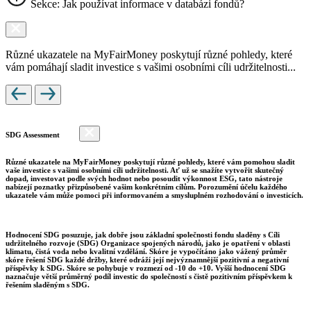
Sekce: Jak používat informace v databázi fondů?
Různé ukazatele na MyFairMoney poskytují různé pohledy, které
vám pomáhají sladit investice s vašimi osobními cíli udržitelnosti...
SDG Assessment
Různé ukazatele na MyFairMoney poskytují různé pohledy, které vám pomohou sladit
vaše investice s vašimi osobními cíli udržitelnosti. Ať už se snažíte vytvořit skutečný
dopad, investovat podle svých hodnot nebo posoudit výkonnost ESG, tato nástroje
nabízejí poznatky přizpůsobené vašim konkrétním cílům. Porozumění účelu každého
ukazatele vám může pomoci při informovaném a smysluplném rozhodování o investicích.
Hodnocení SDG posuzuje, jak dobře jsou základní společnosti fondu sladěny s Cíli
udržitelného rozvoje (SDG) Organizace spojených národů, jako je opatření v oblasti
klimatu, čistá voda nebo kvalitní vzdělání. Skóre je vypočítáno jako vážený průměr
skóre řešení SDG každé držby, které odráží její nejvýznamnější pozitivní a negativní
příspěvky k SDG. Skóre se pohybuje v rozmezí od -10 do +10. Vyšší hodnocení SDG
naznačuje větší průměrný podíl investic do společností s čistě pozitivním příspěvkem k
řešením sladěným s SDG.