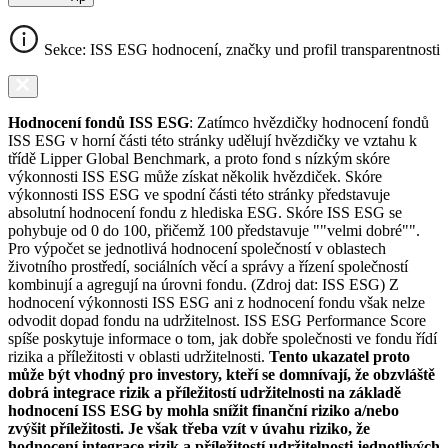
Sekce: ISS ESG hodnocení, značky und profil transparentnosti
Hodnocení fondů ISS ESG
: Zatímco hvězdičky hodnocení fondů
ISS ESG v horní části této stránky udělují hvězdičky ve vztahu k
třídě Lipper Global Benchmark, a proto fond s nízkým skóre
výkonnosti ISS ESG může získat několik hvězdiček. Skóre
výkonnosti ISS ESG ve spodní části této stránky představuje
absolutní hodnocení fondu z hlediska ESG. Skóre ISS ESG se
pohybuje od 0 do 100, přičemž 100 představuje ""velmi dobré"".
Pro výpočet se jednotlivá hodnocení společností v oblastech
životního prostředí, sociálních věcí a správy a řízení společností
kombinují a agregují na úrovni fondu. (Zdroj dat: ISS ESG) Z
hodnocení výkonnosti ISS ESG ani z hodnocení fondu však nelze
odvodit dopad fondu na udržitelnost. ISS ESG Performance Score
spíše poskytuje informace o tom, jak dobře společnosti ve fondu řídí
rizika a příležitosti v oblasti udržitelnosti.
Tento ukazatel proto
může být vhodný pro investory, kteří se domnívají, že obzvláště
dobrá integrace rizik a příležitostí udržitelnosti na základě
hodnocení ISS ESG by mohla snížit finanční riziko a/nebo
zvýšit příležitosti. Je však třeba vzít v úvahu riziko, že
hodnocení integrace rizik a příležitostí udržitelnosti jednotlivých