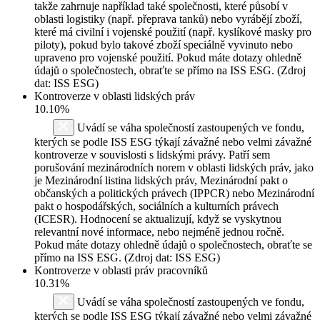
takže zahrnuje například také společnosti, které působí v
oblasti logistiky (např. přeprava tanků) nebo vyrábějí zboží,
které má civilní i vojenské použití (např. kyslíkové masky pro
piloty), pokud bylo takové zboží speciálně vyvinuto nebo
upraveno pro vojenské použití. Pokud máte dotazy ohledně
údajů o společnostech, obraťte se přímo na ISS ESG. (Zdroj
dat: ISS ESG)
Kontroverze v oblasti lidských práv
10.10%
Uvádí se váha společností zastoupených ve fondu,
kterých se podle ISS ESG týkají závažné nebo velmi závažné
kontroverze v souvislosti s lidskými právy. Patří sem
porušování mezinárodních norem v oblasti lidských práv, jako
je Mezinárodní listina lidských práv, Mezinárodní pakt o
občanských a politických právech (IPPCR) nebo Mezinárodní
pakt o hospodářských, sociálních a kulturních právech
(ICESR). Hodnocení se aktualizují, když se vyskytnou
relevantní nové informace, nebo nejméně jednou ročně.
Pokud máte dotazy ohledně údajů o společnostech, obraťte se
přímo na ISS ESG. (Zdroj dat: ISS ESG)
Kontroverze v oblasti práv pracovníků
10.31%
Uvádí se váha společností zastoupených ve fondu,
kterých se podle ISS ESG týkají závažné nebo velmi závažné