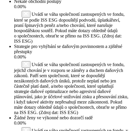
Nekalé obchodní postupy
0.00%
Uvádí se váha společností zastoupených ve fondu,
které se podle ISS ESG dopouštějí podvodů, úplatkářství,
praní špinavých peněz a/nebo chování, které narušuje
hospodářskou soutěž. Pokud máte dotazy ohledně údajů
o společnostech, obraťte se přímo na ISS ESG. (Zdroj dat:
ISS ESG)
Strategie pro vyhýbání se daňovým povinnostem a zjištěné
přestupky
0.00%
Uvádí se váha společností zastoupených ve fondu,
jejichž chování je v rozporu se záměry a duchem daňových
zákonů. Patří sem společnosti, které se dopouštějí
nezákonných daňových úniků, protože neplatí nebo jen
částečně platí daně, a/nebo společnosti, které uplatňují
strategie daňové optimalizace nebo agresivní daňové
plánování, jako je účelové snižování zisku a přesouvání zisku,
i když takové aktivity nepřesahují meze zákonnosti. Pokud
máte dotazy ohledně údajů o společnostech, obraťte se přímo
na ISS ESG. (Zdroj dat: ISS ESG)
Žádné ženy ve výkonné nebo dozorčí radě
0.00%
Uvádí se váha společností zastoupených ve fondu, v