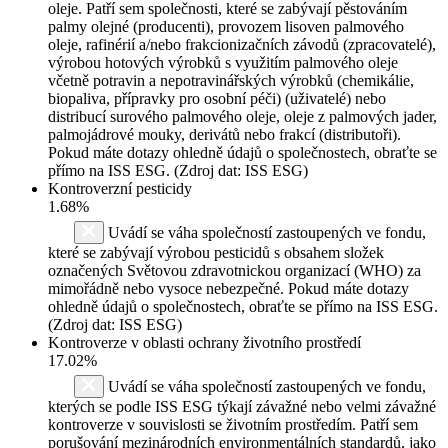
oleje. Patří sem společnosti, které se zabývají pěstováním
palmy olejné (producenti), provozem lisoven palmového
oleje, rafinérií a/nebo frakcionizačních závodů (zpracovatelé),
výrobou hotových výrobků s využitím palmového oleje
včetně potravin a nepotravinářských výrobků (chemikálie,
biopaliva, přípravky pro osobní péči) (uživatelé) nebo
distribucí surového palmového oleje, oleje z palmových jader,
palmojádrové mouky, derivátů nebo frakcí (distributoři).
Pokud máte dotazy ohledně údajů o společnostech, obraťte se
přímo na ISS ESG. (Zdroj dat: ISS ESG)
Kontroverzní pesticidy
1.68%
Uvádí se váha společností zastoupených ve fondu,
které se zabývají výrobou pesticidů s obsahem složek
označených Světovou zdravotnickou organizací (WHO) za
mimořádně nebo vysoce nebezpečné. Pokud máte dotazy
ohledně údajů o společnostech, obraťte se přímo na ISS ESG.
(Zdroj dat: ISS ESG)
Kontroverze v oblasti ochrany životního prostředí
17.02%
Uvádí se váha společností zastoupených ve fondu,
kterých se podle ISS ESG týkají závažné nebo velmi závažné
kontroverze v souvislosti se životním prostředím. Patří sem
porušování mezinárodních environmentálních standardů, jako