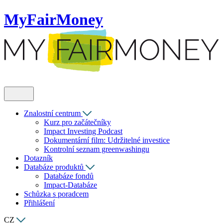
MyFairMoney
Znalostní centrum
Kurz pro začátečníky
Impact Investing Podcast
Dokumentární film: Udržitelné investice
Kontrolní seznam greenwashingu
Dotazník
Databáze produktů
Databáze fondů
Impact-Databáze
Schůzka s poradcem
Přihlášení
CZ