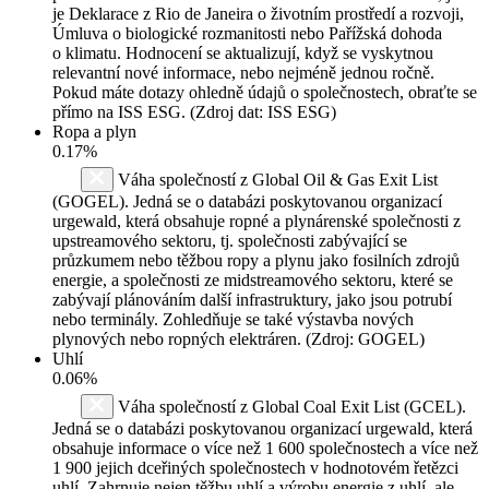
je Deklarace z Rio de Janeira o životním prostředí a rozvoji,
Úmluva o biologické rozmanitosti nebo Pařížská dohoda
o klimatu. Hodnocení se aktualizují, když se vyskytnou
relevantní nové informace, nebo nejméně jednou ročně.
Pokud máte dotazy ohledně údajů o společnostech, obraťte se
přímo na ISS ESG. (Zdroj dat: ISS ESG)
Ropa a plyn
0.17%
Váha společností z Global Oil & Gas Exit List
(GOGEL). Jedná se o databázi poskytovanou organizací
urgewald, která obsahuje ropné a plynárenské společnosti z
upstreamového sektoru, tj. společnosti zabývající se
průzkumem nebo těžbou ropy a plynu jako fosilních zdrojů
energie, a společnosti ze midstreamového sektoru, které se
zabývají plánováním další infrastruktury, jako jsou potrubí
nebo terminály. Zohledňuje se také výstavba nových
plynových nebo ropných elektráren. (Zdroj: GOGEL)
Uhlí
0.06%
Váha společností z Global Coal Exit List (GCEL).
Jedná se o databázi poskytovanou organizací urgewald, která
obsahuje informace o více než 1 600 společnostech a více než
1 900 jejich dceřiných společnostech v hodnotovém řetězci
uhlí. Zahrnuje nejen těžbu uhlí a výrobu energie z uhlí, ale