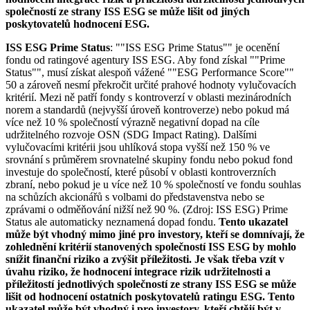
společností ze strany ISS ESG se může lišit od jiných
poskytovatelů hodnocení ESG.
ISS ESG Prime Status
: ""ISS ESG Prime Status"" je ocenění
fondu od ratingové agentury ISS ESG. Aby fond získal ""Prime
Status"", musí získat alespoň vážené ""ESG Performance Score""
50 a zároveň nesmí překročit určité prahové hodnoty vylučovacích
kritérií. Mezi ně patří fondy s kontroverzí v oblasti mezinárodních
norem a standardů (nejvyšší úroveň kontroverze) nebo pokud má
více než 10 % společností výrazně negativní dopad na cíle
udržitelného rozvoje OSN (SDG Impact Rating). Dalšími
vylučovacími kritérii jsou uhlíková stopa vyšší než 150 % ve
srovnání s průměrem srovnatelné skupiny fondu nebo pokud fond
investuje do společností, které působí v oblasti kontroverzních
zbraní, nebo pokud je u více než 10 % společností ve fondu souhlas
na schůzích akcionářů s volbami do představenstva nebo se
zprávami o odměňování nižší než 90 %. (Zdroj: ISS ESG) Prime
Status ale automaticky neznamená dopad fondu.
Tento ukazatel
může být vhodný mimo jiné pro investory, kteří se domnívají, že
zohlednění kritérií stanovených společností ISS ESG by mohlo
snížit finanční riziko a zvýšit příležitosti. Je však třeba vzít v
úvahu riziko, že hodnocení integrace rizik udržitelnosti a
příležitostí jednotlivých společností ze strany ISS ESG se může
lišit od hodnocení ostatních poskytovatelů ratingu ESG. Tento
ukazatel může být vhodný i pro investory, kteří chtějí být v