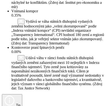
náchylné ke konfliktům. (Zdroj dat: Institut pro ekonomiku a
mír)
Vnímaná korupce
0.35%
Vydává se váha státních dluhopisů vydaných
zeměmi hodnocenými jako „velmi zkorumpované“ podle
„Indexu vnímání korupce“ (CPI) nevládní organizace
„Transparency International“. CPI hodnotí 180 zemí a regionů
podle toho, jak je veřejný sektor vnímán jako zkorumpovaný.
(Zdroj dat: Transparency International)
Kontroverze praní špinavých peněz
0.00%
Udává váhu v rámci fondu státních dluhopisů
vydaných zeměmi zařazenými mezi 10 nejlepších v Indexu
finančního tajemství. Tyto země jsou kritizovány za
napomáhání nezákonných finančních toků. Cílem je
kvalitativně posoudit, které země mají významné nedostatky v
legislativě daňového a bankovního tajemství, a kvantitativně,
jejich význam v rámci globálního finančního systému. (Zdroj
dat: Tax Justice Network)
Tip