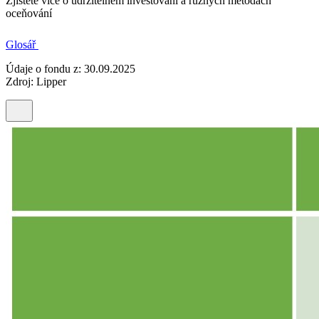
Zjistěte více o udržitelném investování a různých metodách
oceňování
Glosář
Údaje o fondu z: 30.09.2025
Zdroj: Lipper