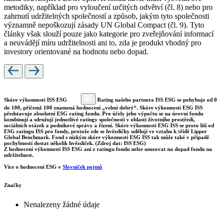
metodiky, například pro vyloučení určitých odvětví (čl. 8) nebo pro
zahrnutí udržitelných společností a způsob, jakým tyto společnosti
významně nepoškozují zásady UN Global Compact (čl. 9). Tyto
články však slouží pouze jako kategorie pro zveřejňování informací
a neuvádějí míru udržitelnosti ani to, zda je produkt vhodný pro
investory orientované na hodnotu nebo dopad.
Skóre výkonnosti ISS ESG
Rating našeho partnera ISS ESG se pohybuje od 0
do 100, přičemž 100 znamená hodnocení „velmi dobrý“. Skóre výkonnosti ESG ISS
představuje absolutní ESG rating fondu. Pro účely jeho výpočtu se na úrovni fondu
kombinují a sdružují jednotlivé ratingy společností v oblasti životního prostředí,
sociálních otázek a podnikové správy a řízení. Skóre výkonnosti ESG ISS se proto liší od
ESG ratingu ISS pro fondy, protože zde se hvězdičky udělují ve vztahu k třídě Lipper
Global Benchmark. Fond s nízkým skóre výkonnosti ESG ISS tak může také v případě
pochybností dostat několik hvězdiček. (Zdroj dat: ISS ESG)
Z hodnocení výkonnosti ISS ESG ani z ratingu fondu nelze usuzovat na dopad fondu na
udržitelnost.
Více o hodnocení ESG v
Slovníček pojmů
Značky
Nenalezeny žádné údaje