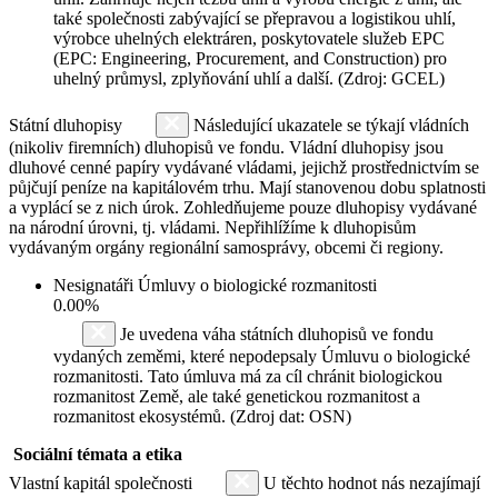
také společnosti zabývající se přepravou a logistikou uhlí,
výrobce uhelných elektráren, poskytovatele služeb EPC
(EPC: Engineering, Procurement, and Construction) pro
uhelný průmysl, zplyňování uhlí a další. (Zdroj: GCEL)
Státní dluhopisy
Následující ukazatele se týkají vládních
(nikoliv firemních) dluhopisů ve fondu. Vládní dluhopisy jsou
dluhové cenné papíry vydávané vládami, jejichž prostřednictvím se
půjčují peníze na kapitálovém trhu. Mají stanovenou dobu splatnosti
a vyplácí se z nich úrok. Zohledňujeme pouze dluhopisy vydávané
na národní úrovni, tj. vládami. Nepřihlížíme k dluhopisům
vydávaným orgány regionální samosprávy, obcemi či regiony.
Nesignatáři Úmluvy o biologické rozmanitosti
0.00%
Je uvedena váha státních dluhopisů ve fondu
vydaných zeměmi, které nepodepsaly Úmluvu o biologické
rozmanitosti. Tato úmluva má za cíl chránit biologickou
rozmanitost Země, ale také genetickou rozmanitost a
rozmanitost ekosystémů. (Zdroj dat: OSN)
Sociální témata a etika
Vlastní kapitál společnosti
U těchto hodnot nás nezajímají