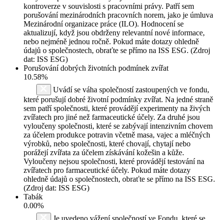
kontroverze v souvislosti s pracovními právy. Patří sem
porušování mezinárodních pracovních norem, jako je úmluva
Mezinárodní organizace práce (ILO). Hodnocení se
aktualizují, když jsou obdrženy relevantní nové informace,
nebo nejméně jednou ročně. Pokud máte dotazy ohledně
údajů o společnostech, obraťte se přímo na ISS ESG. (Zdroj
dat: ISS ESG)
Porušování dobrých životních podmínek zvířat
10.58%
Uvádí se váha společností zastoupených ve fondu,
které porušují dobré životní podmínky zvířat. Na jedné straně
sem patří společnosti, které provádějí experimenty na živých
zvířatech pro jiné než farmaceutické účely. Za druhé jsou
vyloučeny společnosti, které se zabývají intenzivním chovem
za účelem produkce potravin včetně masa, vajec a mléčných
výrobků, nebo společnosti, které chovají, chytají nebo
porážejí zvířata za účelem získávání kožešin a kůže.
Vyloučeny nejsou společnosti, které provádějí testování na
zvířatech pro farmaceutické účely. Pokud máte dotazy
ohledně údajů o společnostech, obraťte se přímo na ISS ESG.
(Zdroj dat: ISS ESG)
Tabák
0.00%
Je uvedeno vážení společností ve Fondu, které se