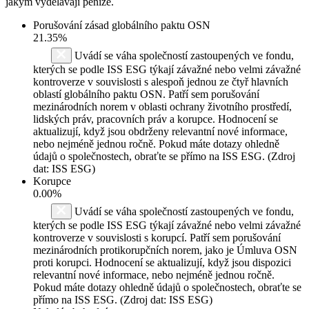
jakým vydělávají peníze.
Porušování zásad globálního paktu OSN
21.35%
Uvádí se váha společností zastoupených ve fondu,
kterých se podle ISS ESG týkají závažné nebo velmi závažné
kontroverze v souvislosti s alespoň jednou ze čtyř hlavních
oblastí globálního paktu OSN. Patří sem porušování
mezinárodních norem v oblasti ochrany životního prostředí,
lidských práv, pracovních práv a korupce. Hodnocení se
aktualizují, když jsou obdrženy relevantní nové informace,
nebo nejméně jednou ročně. Pokud máte dotazy ohledně
údajů o společnostech, obraťte se přímo na ISS ESG. (Zdroj
dat: ISS ESG)
Korupce
0.00%
Uvádí se váha společností zastoupených ve fondu,
kterých se podle ISS ESG týkají závažné nebo velmi závažné
kontroverze v souvislosti s korupcí. Patří sem porušování
mezinárodních protikorupčních norem, jako je Úmluva OSN
proti korupci. Hodnocení se aktualizují, když jsou dispozici
relevantní nové informace, nebo nejméně jednou ročně.
Pokud máte dotazy ohledně údajů o společnostech, obraťte se
přímo na ISS ESG. (Zdroj dat: ISS ESG)