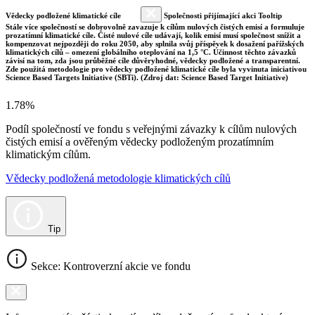
Vědecky podložené klimatické cíle
Společnosti přijímající akci Tooltip
Stále více společností se dobrovolně zavazuje k cílům nulových čistých emisí a formuluje
prozatímní klimatické cíle. Čisté nulové cíle udávají, kolik emisí musí společnost snížit a
kompenzovat nejpozději do roku 2050, aby splnila svůj příspěvek k dosažení pařížských
klimatických cílů – omezení globálního oteplování na 1,5 °C. Účinnost těchto závazků
závisí na tom, zda jsou průběžné cíle důvěryhodné, vědecky podložené a transparentní.
Zde použitá metodologie pro vědecky podložené klimatické cíle byla vyvinuta iniciativou
Science Based Targets Initiative (SBTi). (Zdroj dat: Science Based Target Initiative)
1.78%
Podíl společností ve fondu s veřejnými závazky k cílům nulových
čistých emisí a ověřeným vědecky podloženým prozatímním
klimatickým cílům.
Vědecky podložená metodologie klimatických cílů
Tip
Sekce: Kontroverzní akcie ve fondu