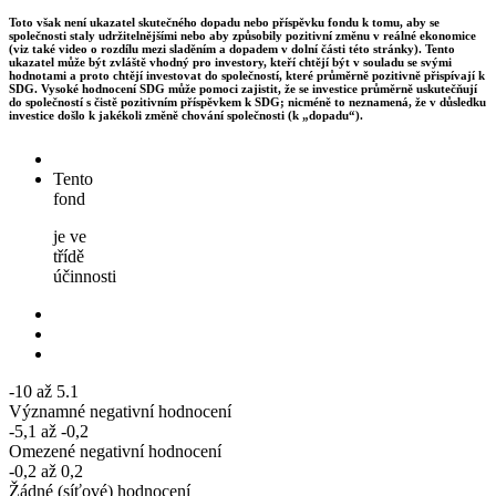
Toto však není ukazatel skutečného dopadu nebo příspěvku fondu k tomu, aby se
společnosti staly udržitelnějšími nebo aby způsobily pozitivní změnu v reálné ekonomice
(viz také video o rozdílu mezi sladěním a dopadem v dolní části této stránky). Tento
ukazatel může být zvláště vhodný pro investory, kteří chtějí být v souladu se svými
hodnotami a proto chtějí investovat do společností, které průměrně pozitivně přispívají k
SDG. Vysoké hodnocení SDG může pomoci zajistit, že se investice průměrně uskutečňují
do společností s čistě pozitivním příspěvkem k SDG; nicméně to neznamená, že v důsledku
investice došlo k jakékoli změně chování společnosti (k „dopadu“).
Tento
fond
je ve
třídě
účinnosti
-10 až 5.1
Významné negativní hodnocení
-5,1 až -0,2
Omezené negativní hodnocení
-0,2 až 0,2
Žádné (síťové) hodnocení