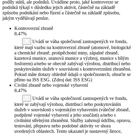
podíly států, ale podniků. Uvádíme proto, jaké kontroverze se
podniků týkají v důsledku jejich aktivit, částečně na základě
způsobu podnikání nebo řízení a částečně na základě způsobu,
jakým vydělávají peníze.
Kontroverzní zbraně
8.47%
Uvádí se váha společností zastoupených ve fondu,
které mají vazbu na kontroverzní zbraně (atomové, biologické
a chemické zbraně, protipěchotní miny, zápalné zbraně,
kazetová munice, uranová munice a výzbroj, munice s bílým
fosforem) a/nebo se obecně zabývají výrobou, distribucí nebo
poskytováním služeb v souvislosti s kontroverzními zbraněmi.
Pokud máte dotazy ohledně údajů o společnostech, obraťte se
přímo na ISS ESG. (Zdroj dat: ISS ESG)
Civilní zbraně nebo vojenské vybavení
8.47%
Uvádí se váha společností zastoupených ve fondu,
které se zabývají výrobou, distribucí nebo poskytováním
služeb v souvislosti s vojenským vybavením (válečné zbraně,
podpůrné vojenské vybavení a jeho součásti) a/nebo s
civilními střelnými zbraněmi. Služby zahrnují údržbu, opravu,
testování, přepravu nebo podobné aktivity ve shora
uvedených oblastech. Tento ukazatel je nastavený široce,