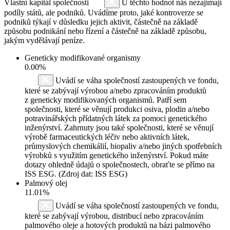
Vlastní kapitál společnosti
U těchto hodnot nás nezajímají
podíly států, ale podniků. Uvádíme proto, jaké kontroverze se
podniků týkají v důsledku jejich aktivit, částečně na základě
způsobu podnikání nebo řízení a částečně na základě způsobu,
jakým vydělávají peníze.
Geneticky modifikované organismy
0.00%
Uvádí se váha společností zastoupených ve fondu,
které se zabývají výrobou a/nebo zpracováním produktů
z geneticky modifikovaných organismů. Patří sem
společnosti, které se věnují produkci osiva, plodin a/nebo
potravinářských přídatných látek za pomoci genetického
inženýrství. Zahrnuty jsou také společnosti, které se věnují
výrobě farmaceutických léčiv nebo aktivních látek,
průmyslových chemikálií, biopaliv a/nebo jiných spotřebních
výrobků s využitím genetického inženýrství. Pokud máte
dotazy ohledně údajů o společnostech, obraťte se přímo na
ISS ESG. (Zdroj dat: ISS ESG)
Palmový olej
11.01%
Uvádí se váha společností zastoupených ve fondu,
které se zabývají výrobou, distribucí nebo zpracováním
palmového oleje a hotových produktů na bázi palmového