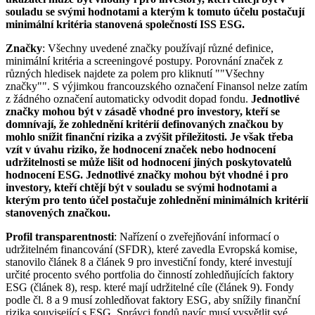
souladu se svými hodnotami a kterým k tomuto účelu postačují
minimální kritéria stanovená společností ISS ESG.
Značky
: Všechny uvedené značky používají různé definice,
minimální kritéria a screeningové postupy. Porovnání značek z
různých hledisek najdete za polem pro kliknutí ""Všechny
značky"". S výjimkou francouzského označení Finansol nelze zatím
z žádného označení automaticky odvodit dopad fondu.
Jednotlivé
značky mohou být v zásadě vhodné pro investory, kteří se
domnívají, že zohlednění kritérií definovaných značkou by
mohlo snížit finanční rizika a zvýšit příležitosti. Je však třeba
vzít v úvahu riziko, že hodnocení značek nebo hodnocení
udržitelnosti se může lišit od hodnocení jiných poskytovatelů
hodnocení ESG. Jednotlivé značky mohou být vhodné i pro
investory, kteří chtějí být v souladu se svými hodnotami a
kterým pro tento účel postačuje zohlednění minimálních kritérií
stanovených značkou.
Profil transparentnosti
: Nařízení o zveřejňování informací o
udržitelném financování (SFDR), které zavedla Evropská komise,
stanovilo článek 8 a článek 9 pro investiční fondy, které investují
určité procento svého portfolia do činností zohledňujících faktory
ESG (článek 8), resp. které mají udržitelné cíle (článek 9). Fondy
podle čl. 8 a 9 musí zohledňovat faktory ESG, aby snížily finanční
rizika související s ESG. Správci fondů navíc musí vysvětlit své