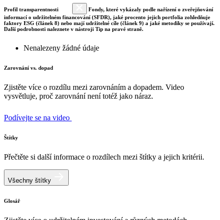
Profil transparentnosti
Fondy, které vykázaly podle nařízení o zveřejňování
informací o udržitelném financování (SFDR), jaké procento jejich portfolia zohledňuje
faktory ESG (článek 8) nebo mají udržitelné cíle (článek 9) a jaké metodiky se používají.
Další podrobnosti naleznete v nástroji Tip na pravé straně.
Nenalezeny žádné údaje
Zarovnání vs. dopad
Zjistěte více o rozdílu mezi zarovnáním a dopadem. Video
vysvětluje, proč zarovnání není totéž jako náraz.
Podívejte se na video
Štítky
Přečtěte si další informace o rozdílech mezi štítky a jejich kritérii.
Všechny štítky
Glosář