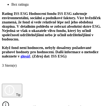
Bez ratingu
Rating ISS ESG
Hodnocení fondu ISS ESG zahrnuje
environmentální, sociální a podnikové faktory. Více hvězdiček
znamená, že fond si vede relativně lépe než jeho obdobná
skupina. V detailním pohledu se zobrazí absolutní skóre ESG.
Nejedná se však o ukazatele vlivu fondu, který by učinil
společnosti udržitelnějšími nebo je učinil udržitelnějšími v
budoucnu.
Když fond není hodnocen, nebyly dosaženy požadované
prahové hodnoty pro hodnocení. Další informace o metodice
naleznete v
glosář
. (Zdroj dat: ISS ESG)
3 Stern(e)
Tip