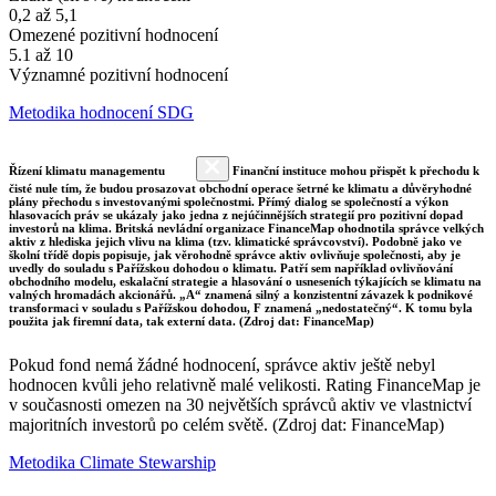
0,2 až 5,1
Omezené pozitivní hodnocení
5.1 až 10
Významné pozitivní hodnocení
Metodika hodnocení SDG
Řízení klimatu managementu
Finanční instituce mohou přispět k přechodu k
čisté nule tím, že budou prosazovat obchodní operace šetrné ke klimatu a důvěryhodné
plány přechodu s investovanými společnostmi. Přímý dialog se společností a výkon
hlasovacích práv se ukázaly jako jedna z nejúčinnějších strategií pro pozitivní dopad
investorů na klima. Britská nevládní organizace FinanceMap ohodnotila správce velkých
aktiv z hlediska jejich vlivu na klima (tzv. klimatické správcovství). Podobně jako ve
školní třídě dopis popisuje, jak věrohodně správce aktiv ovlivňuje společnosti, aby je
uvedly do souladu s Pařížskou dohodou o klimatu. Patří sem například ovlivňování
obchodního modelu, eskalační strategie a hlasování o usneseních týkajících se klimatu na
valných hromadách akcionářů. „A“ znamená silný a konzistentní závazek k podnikové
transformaci v souladu s Pařížskou dohodou, F znamená „nedostatečný“. K tomu byla
použita jak firemní data, tak externí data. (Zdroj dat: FinanceMap)
Pokud fond nemá žádné hodnocení, správce aktiv ještě nebyl
hodnocen kvůli jeho relativně malé velikosti. Rating FinanceMap je
v současnosti omezen na 30 největších správců aktiv ve vlastnictví
majoritních investorů po celém světě. (Zdroj dat: FinanceMap)
Metodika Climate Stewarship