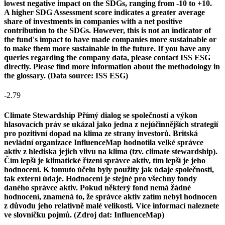
lowest negative impact on the SDGs, ranging from -10 to +10.
A higher SDG Assessment score indicates a greater average
share of investments in companies with a net positive
contribution to the SDGs. However, this is not an indicator of
the fund's impact to have made companies more sustainable or
to make them more sustainable in the future. If you have any
queries regarding the company data, please contact ISS ESG
directly. Please find more information about the methodology in
the glossary. (Data source: ISS ESG)
-2.79
Climate Stewardship
Přímý dialog se společností a výkon
hlasovacích práv se ukázal jako jedna z nejúčinnějších strategií
pro pozitivní dopad na klima ze strany investorů. Britská
nevládní organizace InfluenceMap hodnotila velké správce
aktiv z hlediska jejich vlivu na klima (tzv. climate stewardship).
Čím lepší je klimatické řízení správce aktiv, tím lepší je jeho
hodnocení. K tomuto účelu byly použity jak údaje společnosti,
tak externí údaje. Hodnocení je stejné pro všechny fondy
daného správce aktiv. Pokud některý fond nemá žádné
hodnocení, znamená to, že správce aktiv zatím nebyl hodnocen
z důvodu jeho relativně malé velikosti. Více informací naleznete
ve slovníčku pojmů. (Zdroj dat: InfluenceMap)