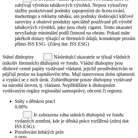
zabývají výrobou tabákových výrobků. Nejsou vyloučeny
služby poskytované podniky zapojenými do licencování,
marketingu a reklamy tabáku, ani podniky dodávající klíčové
suroviny a obalové produkty speciálně používané při výrobě
tabákových výrobků, jako jsou obaly cigaret. Tento ukazatel
nevyžaduje minimální podíl činností na obratu. Pokud máte
jakékoli dotazy týkající se firemních údajů, kontaktujte prosím
přímo ISS ESG. (Zdroj dat: ISS ESG)
Státní dluhopisy
Následující ukazatele se týkají vládních
(nikoliv firemních) dluhopisů ve fondu. Vládní dluhopisy jsou
dluhové cenné papíry vydávané vládami, jejichž prostřednictvím se
půjčují peníze na kapitálovém trhu. Mají stanovenou dobu splatnosti
a vyplácí se z nich úrok. Zohledňujeme pouze dluhopisy vydávané
na národní úrovni, tj. vládami. Nepřihlížíme k dluhopisům
vydávaným orgány regionální samosprávy, obcemi či regiony.
Státy s dětskou prací
0.00%
Je zobrazena váha státních dluhopisů ve fondu
vydaných zeměmi, kde je dětská práce rozšířená (zdroj dat:
ISS ESG).
Porušování lidských práv
0.00%