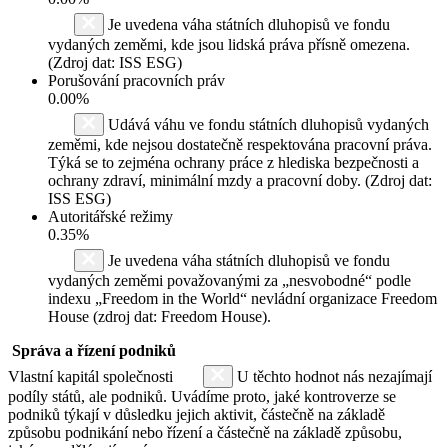
Je uvedena váha státních dluhopisů ve fondu
vydaných zeměmi, kde jsou lidská práva přísně omezena.
(Zdroj dat: ISS ESG)
Porušování pracovních práv
0.00%
Udává váhu ve fondu státních dluhopisů vydaných
zeměmi, kde nejsou dostatečně respektována pracovní práva.
Týká se to zejména ochrany práce z hlediska bezpečnosti a
ochrany zdraví, minimální mzdy a pracovní doby. (Zdroj dat:
ISS ESG)
Autoritářské režimy
0.35%
Je uvedena váha státních dluhopisů ve fondu
vydaných zeměmi považovanými za „nesvobodné“ podle
indexu „Freedom in the World“ nevládní organizace Freedom
House (zdroj dat: Freedom House).
Správa a řízení podniků
Vlastní kapitál společnosti
U těchto hodnot nás nezajímají
podíly států, ale podniků. Uvádíme proto, jaké kontroverze se
podniků týkají v důsledku jejich aktivit, částečně na základě
způsobu podnikání nebo řízení a částečně na základě způsobu,