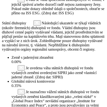
jejichž správní a/nebo dozorčí radě nejsou zastoupeny ženy.
Pokud máte dotazy ohledně údajů o společnostech, obraťte se
přímo na ISS ESG. (Zdroj dat: ISS ESG)
Státní dluhopisy
Následující ukazatele se týkají vládních
(nikoliv firemních) dluhopisů ve fondu. Vládní dluhopisy jsou
dluhové cenné papíry vydávané vládami, jejichž prostřednictvím se
půjčují peníze na kapitálovém trhu. Mají stanovenou dobu splatnosti
a vyplácí se z nich úrok. Zohledňujeme pouze dluhopisy vydávané
na národní úrovni, tj. vládami. Nepřihlížíme k dluhopisům
vydávaným orgány regionální samosprávy, obcemi či regiony.
Země s jadernými zbraněmi
0.00%
Je uvedena váha státních dluhopisů ve fondu
vydaných zeměmi uvedenými SIPRI jako země vlastnící
jaderné zbraně. (Zdroj dat: SIPRI)
Globální mírová kontroverze
0.35%
Je naznačeno vážení státních dluhopisů ve fondu
vydaných zeměmi klasifikovanými jako „velmi nízké“ v
„Global Peace Index“ nevládní organizace „Institute for
Economics and Peace“, a proto jsou považovány za velmi