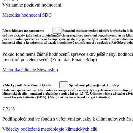
Významné pozitivní hodnocení
Metodika hodnocení SDG
Řízení klimatu managementu
Finanční instituce mohou přispět k přechodu k či
práv se ukázaly jako jedna z nejúčinnějších strategií pro pozitivní dopad investorů na klim
jak věrohodně správce aktiv ovlivňuje společnosti, aby je uvedly do souladu s Pařížskou 
znamená silný a konzistentní závazek k podnikové transformaci v souladu s Pařížskou doh
Pokud fond nemá žádné hodnocení, správce aktiv ještě nebyl hodnocen 
investorů po celém světě. (Zdroj dat: FinanceMap)
Metodika Climate Stewarship
Vědecky podložené klimatické cíle
Společnosti přijímající akci Tooltip
Stále více společností se dobrovolně zavazuje k cílům nulových čistých emisí a formuluje pr
klimatických cílů – omezení globálního oteplování na 1,5 °C. Účinnost těchto závazků závi
Based Targets Initiative (SBTi). (Zdroj dat: Science Based Target Initiative)
7.72%
Podíl společností ve fondu s veřejnými závazky k cílům nulových č
Vědecky podložená metodologie klimatických cílů