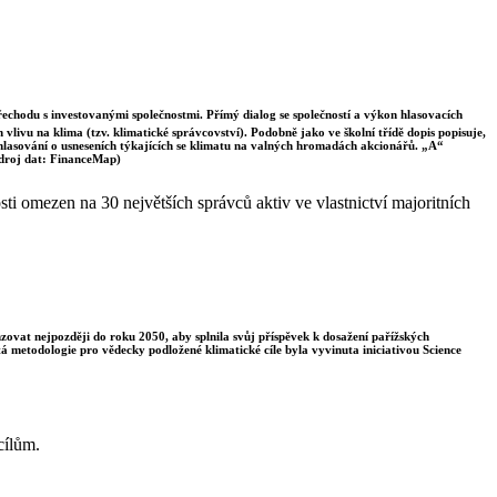
řechodu s investovanými společnostmi. Přímý dialog se společností a výkon hlasovacích
vlivu na klima (tzv. klimatické správcovství). Podobně jako ve školní třídě dopis popisuje,
 hlasování o usneseních týkajících se klimatu na valných hromadách akcionářů. „A“
Zdroj dat: FinanceMap)
i omezen na 30 největších správců aktiv ve vlastnictví majoritních
enzovat nejpozději do roku 2050, aby splnila svůj příspěvek k dosažení pařížských
á metodologie pro vědecky podložené klimatické cíle byla vyvinuta iniciativou Science
cílům.