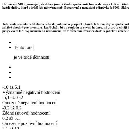
Hodnocení SDG posuzuje, jak dobře jsou základní společnosti fondu sladěny s Cíli udržite
každé držby, které odráží její nejvýznamnější pozitivní a negativní příspěvky k SDG. Skór
Toto však není ukazatel skutečného dopadu nebo příspěvku fondu k tomu, aby se společnosti
zvláště vhodný pro investory, kteří chtějí být v souladu se svými hodnotami a proto chtějí 
příspěvkem k SDG; nicméně to neznamená, že v důsledku investice došlo k jakékoli změně c
Tento fond
je ve třídě účinnosti
-10 až 5.1
Významné negativní hodnocení
-5,1 až -0,2
Omezené negativní hodnocení
-0,2 až 0,2
Žádné (síťové) hodnocení
0,2 až 5,1
Omezené pozitivní hodnocení
5.1 až 10