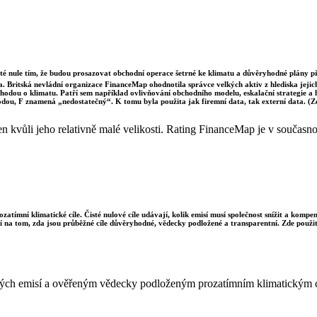
sté nule tím, že budou prosazovat obchodní operace šetrné ke klimatu a důvěryhodné plány p
a. Britská nevládní organizace FinanceMap ohodnotila správce velkých aktiv z hlediska jejich 
dohodou o klimatu. Patří sem například ovlivňování obchodního modelu, eskalační strategie a
odou, F znamená „nedostatečný“. K tomu byla použita jak firemní data, tak externí data. (
kvůli jeho relativně malé velikosti. Rating FinanceMap je v současnost
ozatímní klimatické cíle. Čisté nulové cíle udávají, kolik emisí musí společnost snížit a komp
sí na tom, zda jsou průběžné cíle důvěryhodné, vědecky podložené a transparentní. Zde použit
istých emisí a ověřeným vědecky podloženým prozatímním klimatickým 