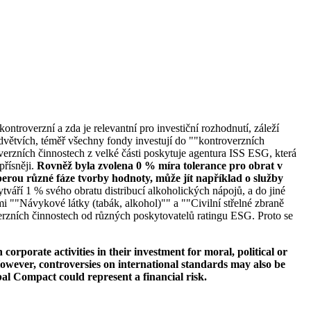
ontroverzní a zda je relevantní pro investiční rozhodnutí, záleží
větvích, téměř všechny fondy investují do ""kontroverzních
verzních činnostech z velké části poskytuje agentura ISS ESG, která
přísněji.
Rovněž byla zvolena 0 % míra tolerance pro obrat v
erou různé fáze tvorby hodnoty, může jít například o služby
tváří 1 % svého obratu distribucí alkoholických nápojů, a do jiné
i ""Návykové látky (tabák, alkohol)"" a ""Civilní střelné zbraně
erzních činnostech od různých poskytovatelů ratingu ESG. Proto se
orporate activities in their investment for moral, political or
s. However, controversies on international standards may also be
bal Compact could represent a financial risk.