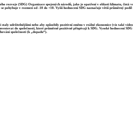
lného rozvoje (SDG) Organizace spojených národů, jako je opatření v oblasti klimatu, čistá 
e se pohybuje v rozmezí od -10 do +10. Vyšší hodnocení SDG naznačuje větší průměrný podíl i
 staly udržitelnějšími nebo aby způsobily pozitivní změnu v reálné ekonomice (viz také video
investovat do společností, které průměrně pozitivně přispívají k SDG. Vysoké hodnocení SDG m
hování společnosti (k „dopadu“).