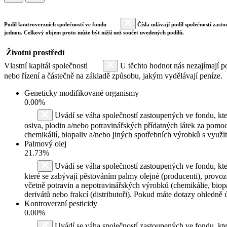
Podíl kontroverzních společností ve fondu
Čísla udávají podíl společností zasto
jednou. Celkový objem proto může být nižší než součet uvedených podílů.
Životní prostředí
Vlastní kapitál společnosti
U těchto hodnot nás nezajímají po
nebo řízení a částečně na základě způsobu, jakým vydělávají peníze.
Geneticky modifikované organismy
0.00%
Uvádí se váha společností zastoupených ve fondu, kte
osiva, plodin a/nebo potravinářských přídatných látek za pomoc
chemikálií, biopaliv a/nebo jiných spotřebních výrobků s využ
Palmový olej
21.73%
Uvádí se váha společností zastoupených ve fondu, kte
které se zabývají pěstováním palmy olejné (producenti), provo
včetně potravin a nepotravinářských výrobků (chemikálie, biopa
derivátů nebo frakcí (distributoři). Pokud máte dotazy ohledně
Kontroverzní pesticidy
0.00%
Uvádí se váha společností zastoupených ve fondu, k