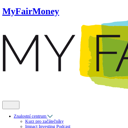
MyFairMoney
Znalostní centrum
Kurz pro začátečníky
Impact Investing Podcast