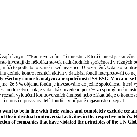
bývají různými ""kontroverzními"" činnostmi. Která činnost je skutečně k
to investují do několika stovek nadnárodních společností v různých od
ké, můžete podle toho zaměřit své investice. Upozornění: Údaje o kontro
u definic kontroverzních aktivit v databázi fondů interpretovali co nej
dy všechny činnosti analyzované společností ISS ESG. V úvahu se b
jme, že 5 % objemu fondu je investováno do jedné společnosti, která vy
k pro letectvo, pak je v databázi uvedeno po 5 % za spornými činnostm
rozsah vyloučení kontroverzních činností nebo získat údaje o kontrov
 činností u poskytovatelů fondů a v případě nejasností se zeptat.
want to be in line with their values and completely exclude certain c
 of the individual controversial activities in the respective info i'
ortion of companies that have violated the principles of the UN Glo