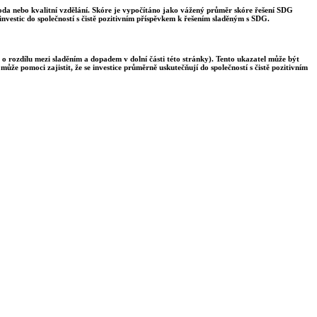
voda nebo kvalitní vzdělání. Skóre je vypočítáno jako vážený průměr skóre řešení SDG
nvestic do společností s čistě pozitivním příspěvkem k řešením sladěným s SDG.
 o rozdílu mezi sladěním a dopadem v dolní části této stránky). Tento ukazatel může být
ůže pomoci zajistit, že se investice průměrně uskutečňují do společností s čistě pozitivním