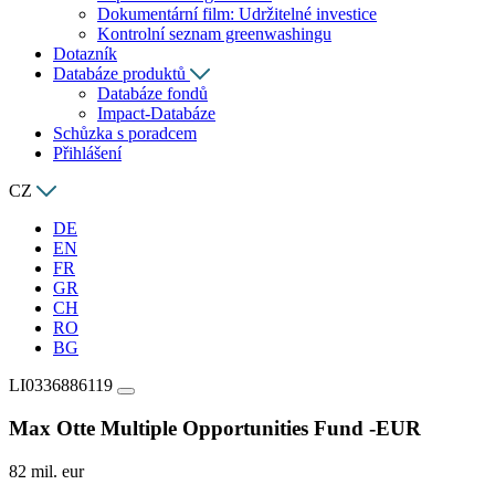
Dokumentární film: Udržitelné investice
Kontrolní seznam greenwashingu
Dotazník
Databáze produktů
Databáze fondů
Impact-Databáze
Schůzka s poradcem
Přihlášení
CZ
DE
EN
FR
GR
CH
RO
BG
LI0336886119
Max Otte Multiple Opportunities Fund -EUR
82 mil. eur