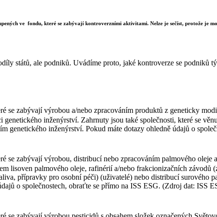
upených ve fondu, které se zabývají kontroverzními aktivitami. Nelze je sečíst, protože je mož
díly států, ale podniků. Uvádíme proto, jaké kontroverze se podniků týk
ré se zabývají výrobou a/nebo zpracováním produktů z geneticky modif
i genetického inženýrství. Zahrnuty jsou také společnosti, které se vě
itím genetického inženýrství. Pokud máte dotazy ohledně údajů o spole
ré se zabývají výrobou, distribucí nebo zpracováním palmového oleje a
zem lisoven palmového oleje, rafinérií a/nebo frakcionizačních závodů
liva, přípravky pro osobní péči) (uživatelé) nebo distribucí surového
 údajů o společnostech, obraťte se přímo na ISS ESG. (Zdroj dat: ISS 
teré se zabývají výrobou pesticidů s obsahem složek označených Svět