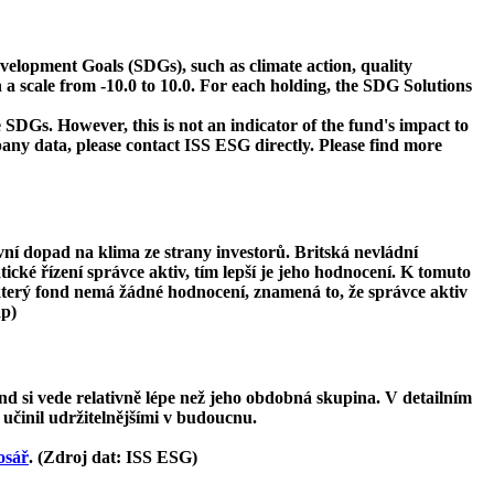
velopment Goals (SDGs), such as climate action, quality
 a scale from -10.0 to 10.0. For each holding, the SDG Solutions
 SDGs. However, this is not an indicator of the fund's impact to
ny data, please contact ISS ESG directly. Please find more
ivní dopad na klima ze strany investorů. Britská nevládní
tické řízení správce aktiv, tím lepší je jeho hodnocení. K tomuto
ěkterý fond nemá žádné hodnocení, znamená to, že správce aktiv
ap)
d si vede relativně lépe než jeho obdobná skupina. V detailním
 učinil udržitelnějšími v budoucnu.
osář
. (Zdroj dat: ISS ESG)