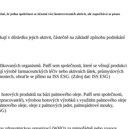
né, že jedna společnost se účastní více kontroverzních aktivit, ale započítává se pouze
ají v důsledku jejich aktivit, částečně na základě způsobu podnikání
ikovaných organismů. Patří sem společnosti, které se věnují produkci
nují výrobě farmaceutických léčiv nebo aktivních látek, průmyslových
čnostech, obraťte se přímo na ISS ESG. (Zdroj dat: ISS ESG)
 hotových produktů na bázi palmového oleje. Patří sem společnosti,
 (zpracovatelé), výrobou hotových výrobků s využitím palmového oleje
 palmového oleje, oleje z palmových jader, palmojádrové mouky,
ESG)
ovou zdravotnickou organizací (WHO) za mimořádně nebo vysoce