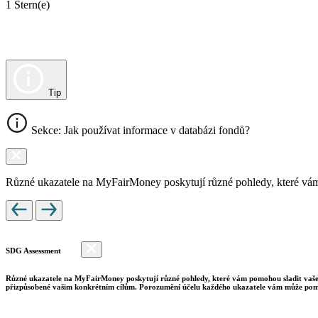
1 Stern(e)
Tip
Sekce: Jak používat informace v databázi fondů?
Různé ukazatele na MyFairMoney poskytují různé pohledy, které vám pom
SDG Assessment
Různé ukazatele na MyFairMoney poskytují různé pohledy, které vám pomohou sladit vaše inv
přizpůsobené vašim konkrétním cílům. Porozumění účelu každého ukazatele vám může pomo