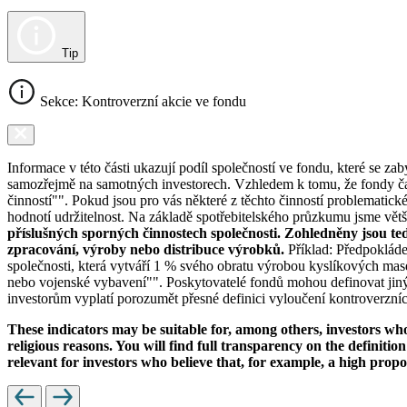
Tip
Sekce: Kontroverzní akcie ve fondu
Informace v této části ukazují podíl společností ve fondu, které se za
samozřejmě na samotných investorech. Vzhledem k tomu, že fondy čas
činností"". Pokud jsou pro vás některé z těchto činností problematic
hodnotí udržitelnost. Na základě spotřebitelského průzkumu jsme většin
příslušných sporných činnostech společnosti. Zohledněny jsou te
zpracování, výroby nebo distribuce výrobků.
Příklad: Předpokláde
společnosti, která vytváří 1 % svého obratu výrobou kyslíkových mase
nebo vojenské vybavení"". Poskytovatelé fondů mohou definovat jiný 
investorům vyplatí porozumět přesné definici vyloučení kontroverzních
These indicators may be suitable for, among others, investors who 
religious reasons. You will find full transparency on the definition
relevant for investors who believe that, for example, a high prop