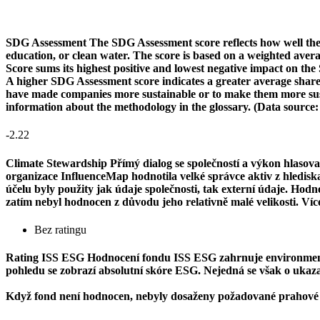
SDG Assessment
The SDG Assessment score reflects how well the
education, or clean water. The score is based on a weighted aver
Score sums its highest positive and lowest negative impact on th
A higher SDG Assessment score indicates a greater average share o
have made companies more sustainable or to make them more susta
information about the methodology in the glossary. (Data source
-2.22
Climate Stewardship
Přímý dialog se společností a výkon hlasova
organizace InfluenceMap hodnotila velké správce aktiv z hlediska j
účelu byly použity jak údaje společnosti, tak externí údaje. Ho
zatím nebyl hodnocen z důvodu jeho relativně malé velikosti. Ví
Bez ratingu
Rating ISS ESG
Hodnocení fondu ISS ESG zahrnuje environmentál
pohledu se zobrazí absolutní skóre ESG. Nejedná se však o ukazate
Když fond není hodnocen, nebyly dosaženy požadované prahové 