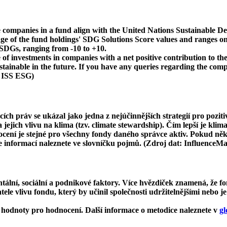
 companies in a fund align with the United Nations Sustainable De
age of the fund holdings' SDG Solutions Score values and ranges on
e SDGs, ranging from -10 to +10.
f investments in companies with a net positive contribution to the
inable in the future. If you have any queries regarding the compa
: ISS ESG)
cích práv se ukázal jako jedna z nejúčinnějších strategií pro pozit
ejich vlivu na klima (tzv. climate stewardship). Čím lepší je klima
dnocení je stejné pro všechny fondy daného správce aktiv. Pokud n
ce informací naleznete ve slovníčku pojmů. (Zdroj dat: InfluenceM
ní, sociální a podnikové faktory. Více hvězdiček znamená, že fon
le vlivu fondu, který by učinil společnosti udržitelnějšími nebo je
hodnoty pro hodnocení. Další informace o metodice naleznete v
gl