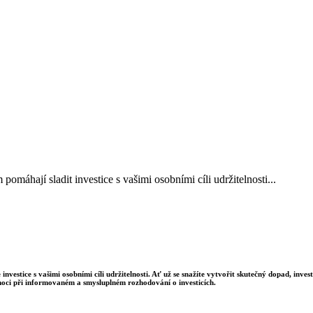
áhají sladit investice s vašimi osobními cíli udržitelnosti...
estice s vašimi osobními cíli udržitelnosti. Ať už se snažíte vytvořit skutečný dopad, inve
ci při informovaném a smysluplném rozhodování o investicích.