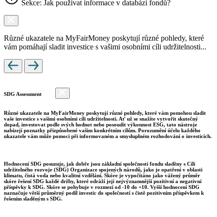
Sekce: Jak používat informace v databázi fondů?
Různé ukazatele na MyFairMoney poskytují různé pohledy, které
vám pomáhají sladit investice s vašimi osobními cíli udržitelnosti...
SDG Assessment
Různé ukazatele na MyFairMoney poskytují různé pohledy, které vám pomohou sladit
vaše investice s vašimi osobními cíli udržitelnosti. Ať už se snažíte vytvořit skutečný
dopad, investovat podle svých hodnot nebo posoudit výkonnost ESG, tato nástroje
nabízejí poznatky přizpůsobené vašim konkrétním cílům. Porozumění účelu každého
ukazatele vám může pomoci při informovaném a smysluplném rozhodování o investicích.
Hodnocení SDG posuzuje, jak dobře jsou základní společnosti fondu sladěny s Cíli
udržitelného rozvoje (SDG) Organizace spojených národů, jako je opatření v oblasti
klimatu, čistá voda nebo kvalitní vzdělání. Skóre je vypočítáno jako vážený průměr
skóre řešení SDG každé držby, které odráží její nejvýznamnější pozitivní a negativní
příspěvky k SDG. Skóre se pohybuje v rozmezí od -10 do +10. Vyšší hodnocení SDG
naznačuje větší průměrný podíl investic do společností s čistě pozitivním příspěvkem k
řešením sladěným s SDG.