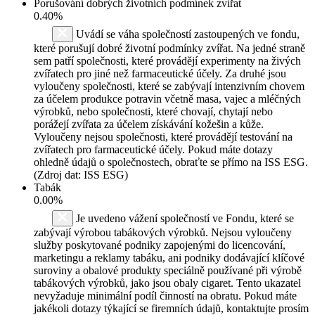
Porušování dobrých životních podmínek zvířat
0.40%
Uvádí se váha společností zastoupených ve fondu,
které porušují dobré životní podmínky zvířat. Na jedné straně
sem patří společnosti, které provádějí experimenty na živých
zvířatech pro jiné než farmaceutické účely. Za druhé jsou
vyloučeny společnosti, které se zabývají intenzivním chovem
za účelem produkce potravin včetně masa, vajec a mléčných
výrobků, nebo společnosti, které chovají, chytají nebo
porážejí zvířata za účelem získávání kožešin a kůže.
Vyloučeny nejsou společnosti, které provádějí testování na
zvířatech pro farmaceutické účely. Pokud máte dotazy
ohledně údajů o společnostech, obraťte se přímo na ISS ESG.
(Zdroj dat: ISS ESG)
Tabák
0.00%
Je uvedeno vážení společností ve Fondu, které se
zabývají výrobou tabákových výrobků. Nejsou vyloučeny
služby poskytované podniky zapojenými do licencování,
marketingu a reklamy tabáku, ani podniky dodávající klíčové
suroviny a obalové produkty speciálně používané při výrobě
tabákových výrobků, jako jsou obaly cigaret. Tento ukazatel
nevyžaduje minimální podíl činností na obratu. Pokud máte
jakékoli dotazy týkající se firemních údajů, kontaktujte prosím