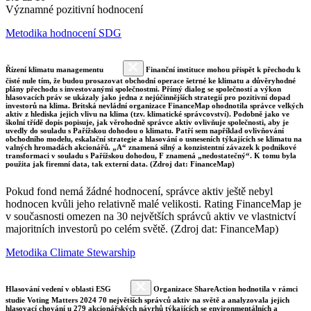
Významné pozitivní hodnocení
Metodika hodnocení SDG
Řízení klimatu managementu
Finanční instituce mohou přispět k přechodu k
čisté nule tím, že budou prosazovat obchodní operace šetrné ke klimatu a důvěryhodné
plány přechodu s investovanými společnostmi. Přímý dialog se společností a výkon
hlasovacích práv se ukázaly jako jedna z nejúčinnějších strategií pro pozitivní dopad
investorů na klima. Britská nevládní organizace FinanceMap ohodnotila správce velkých
aktiv z hlediska jejich vlivu na klima (tzv. klimatické správcovství). Podobně jako ve
školní třídě dopis popisuje, jak věrohodně správce aktiv ovlivňuje společnosti, aby je
uvedly do souladu s Pařížskou dohodou o klimatu. Patří sem například ovlivňování
obchodního modelu, eskalační strategie a hlasování o usneseních týkajících se klimatu na
valných hromadách akcionářů. „A“ znamená silný a konzistentní závazek k podnikové
transformaci v souladu s Pařížskou dohodou, F znamená „nedostatečný“. K tomu byla
použita jak firemní data, tak externí data. (Zdroj dat: FinanceMap)
Pokud fond nemá žádné hodnocení, správce aktiv ještě nebyl
hodnocen kvůli jeho relativně malé velikosti. Rating FinanceMap je
v současnosti omezen na 30 největších správců aktiv ve vlastnictví
majoritních investorů po celém světě. (Zdroj dat: FinanceMap)
Metodika Climate Stewarship
Hlasování vedení v oblasti ESG
Organizace ShareAction hodnotila v rámci
studie Voting Matters 2024 70 největších správců aktiv na světě a analyzovala jejich
hlasovací chování u 279 akcionářských návrhů týkajících se environmentálních a