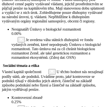
dluhové cenné papíry vydávané vládami, jejichž prostřednictvím se
půjčují peníze na kapitálovém trhu. Mají stanovenou dobu splatnosti
a vyplácí se z nich úrok. Zohledňujeme pouze dluhopisy vydávané
na národní úrovni, tj. vládami. Nepřihlížíme k dluhopisům
vydávaným orgány regionální samosprávy, obcemi či regiony.
Nesignatáři Úmluvy o biologické rozmanitosti
0.00%
Je uvedena váha státních dluhopisů ve fondu
vydaných zeměmi, které nepodepsaly Úmluvu o biologické
rozmanitosti. Tato úmluva má za cíl chránit biologickou
rozmanitost Země, ale také genetickou rozmanitost a
rozmanitost ekosystémů. (Zdroj dat: OSN)
Sociální témata a etika
Vlastní kapitál společnosti
U těchto hodnot nás nezajímají
podíly států, ale podniků. Uvádíme proto, jaké kontroverze se
podniků týkají v důsledku jejich aktivit, částečně na základě
způsobu podnikání nebo řízení a částečně na základě způsobu,
jakým vydělávají peníze.
Kontroverzní zbraně
0.25%