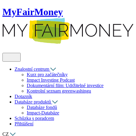
MyFairMoney
Znalostní centrum
Kurz pro začátečníky
Impact Investing Podcast
Dokumentární film: Udržitelné investice
Kontrolní seznam greenwashingu
Dotazník
Databáze produktů
Databáze fondů
Impact-Databáze
Schůzka s poradcem
Přihlášení
CZ