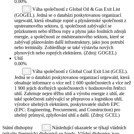
0.00%
Váha společností z Global Oil & Gas Exit List
(GOGEL). Jedná se o databázi poskytovanou organizací
urgewald, která obsahuje ropné a plynárenské společnosti z
upstreamového sektoru, tj. společnosti zabývající se
průzkumem nebo těžbou ropy a plynu jako fosilních zdrojů
energie, a společnosti ze midstreamového sektoru, které se
zabývají plánováním další infrastruktury, jako jsou potrubí
nebo terminály. Zohledňuje se také výstavba nových
plynových nebo ropných elektráren. (Zdroj: GOGEL)
Uhlí
0.00%
Váha společností z Global Coal Exit List (GCEL).
Jedná se o databázi poskytovanou organizací urgewald, která
obsahuje informace o více než 1 600 společnostech a více než
1 900 jejich dceřiných společnostech v hodnotovém řetězci
uhlí. Zahrnuje nejen těžbu uhlí a výrobu energie z uhlí, ale
také společnosti zabývající se přepravou a logistikou uhlí,
výrobce uhelných elektráren, poskytovatele služeb EPC
(EPC: Engineering, Procurement, and Construction) pro
uhelný průmysl, zplyňování uhlí a další. (Zdroj: GCEL)
Státní dluhopisy
Následující ukazatele se týkají vládních
(nikoliv firemních) dluhopisů ve fondu. Vládní dluhopisy jsou