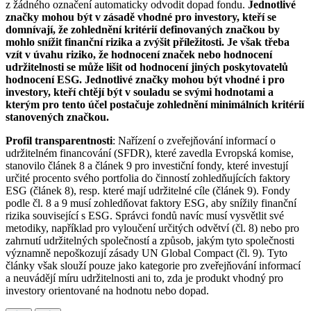
z žádného označení automaticky odvodit dopad fondu.
Jednotlivé
značky mohou být v zásadě vhodné pro investory, kteří se
domnívají, že zohlednění kritérií definovaných značkou by
mohlo snížit finanční rizika a zvýšit příležitosti. Je však třeba
vzít v úvahu riziko, že hodnocení značek nebo hodnocení
udržitelnosti se může lišit od hodnocení jiných poskytovatelů
hodnocení ESG. Jednotlivé značky mohou být vhodné i pro
investory, kteří chtějí být v souladu se svými hodnotami a
kterým pro tento účel postačuje zohlednění minimálních kritérií
stanovených značkou.
Profil transparentnosti
: Nařízení o zveřejňování informací o
udržitelném financování (SFDR), které zavedla Evropská komise,
stanovilo článek 8 a článek 9 pro investiční fondy, které investují
určité procento svého portfolia do činností zohledňujících faktory
ESG (článek 8), resp. které mají udržitelné cíle (článek 9). Fondy
podle čl. 8 a 9 musí zohledňovat faktory ESG, aby snížily finanční
rizika související s ESG. Správci fondů navíc musí vysvětlit své
metodiky, například pro vyloučení určitých odvětví (čl. 8) nebo pro
zahrnutí udržitelných společností a způsob, jakým tyto společnosti
významně nepoškozují zásady UN Global Compact (čl. 9). Tyto
články však slouží pouze jako kategorie pro zveřejňování informací
a neuvádějí míru udržitelnosti ani to, zda je produkt vhodný pro
investory orientované na hodnotu nebo dopad.