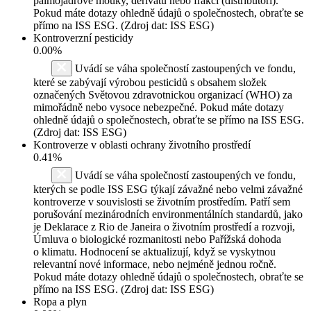
palmojádrové mouky, derivátů nebo frakcí (distributoři).
Pokud máte dotazy ohledně údajů o společnostech, obraťte se
přímo na ISS ESG. (Zdroj dat: ISS ESG)
Kontroverzní pesticidy
0.00%
Uvádí se váha společností zastoupených ve fondu,
které se zabývají výrobou pesticidů s obsahem složek
označených Světovou zdravotnickou organizací (WHO) za
mimořádně nebo vysoce nebezpečné. Pokud máte dotazy
ohledně údajů o společnostech, obraťte se přímo na ISS ESG.
(Zdroj dat: ISS ESG)
Kontroverze v oblasti ochrany životního prostředí
0.41%
Uvádí se váha společností zastoupených ve fondu,
kterých se podle ISS ESG týkají závažné nebo velmi závažné
kontroverze v souvislosti se životním prostředím. Patří sem
porušování mezinárodních environmentálních standardů, jako
je Deklarace z Rio de Janeira o životním prostředí a rozvoji,
Úmluva o biologické rozmanitosti nebo Pařížská dohoda
o klimatu. Hodnocení se aktualizují, když se vyskytnou
relevantní nové informace, nebo nejméně jednou ročně.
Pokud máte dotazy ohledně údajů o společnostech, obraťte se
přímo na ISS ESG. (Zdroj dat: ISS ESG)
Ropa a plyn