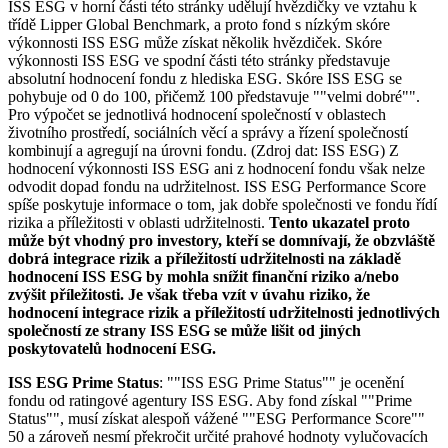
ISS ESG v horní části této stránky udělují hvězdičky ve vztahu k
třídě Lipper Global Benchmark, a proto fond s nízkým skóre
výkonnosti ISS ESG může získat několik hvězdiček. Skóre
výkonnosti ISS ESG ve spodní části této stránky představuje
absolutní hodnocení fondu z hlediska ESG. Skóre ISS ESG se
pohybuje od 0 do 100, přičemž 100 představuje ""velmi dobré"".
Pro výpočet se jednotlivá hodnocení společností v oblastech
životního prostředí, sociálních věcí a správy a řízení společností
kombinují a agregují na úrovni fondu. (Zdroj dat: ISS ESG) Z
hodnocení výkonnosti ISS ESG ani z hodnocení fondu však nelze
odvodit dopad fondu na udržitelnost. ISS ESG Performance Score
spíše poskytuje informace o tom, jak dobře společnosti ve fondu řídí
rizika a příležitosti v oblasti udržitelnosti.
Tento ukazatel proto
může být vhodný pro investory, kteří se domnívají, že obzvláště
dobrá integrace rizik a příležitostí udržitelnosti na základě
hodnocení ISS ESG by mohla snížit finanční riziko a/nebo
zvýšit příležitosti. Je však třeba vzít v úvahu riziko, že
hodnocení integrace rizik a příležitostí udržitelnosti jednotlivých
společností ze strany ISS ESG se může lišit od jiných
poskytovatelů hodnocení ESG.
ISS ESG Prime Status
: ""ISS ESG Prime Status"" je ocenění
fondu od ratingové agentury ISS ESG. Aby fond získal ""Prime
Status"", musí získat alespoň vážené ""ESG Performance Score""
50 a zároveň nesmí překročit určité prahové hodnoty vylučovacích