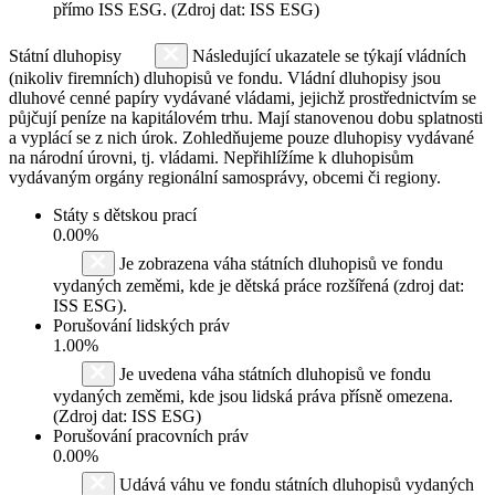
přímo ISS ESG. (Zdroj dat: ISS ESG)
Státní dluhopisy
Následující ukazatele se týkají vládních
(nikoliv firemních) dluhopisů ve fondu. Vládní dluhopisy jsou
dluhové cenné papíry vydávané vládami, jejichž prostřednictvím se
půjčují peníze na kapitálovém trhu. Mají stanovenou dobu splatnosti
a vyplácí se z nich úrok. Zohledňujeme pouze dluhopisy vydávané
na národní úrovni, tj. vládami. Nepřihlížíme k dluhopisům
vydávaným orgány regionální samosprávy, obcemi či regiony.
Státy s dětskou prací
0.00%
Je zobrazena váha státních dluhopisů ve fondu
vydaných zeměmi, kde je dětská práce rozšířená (zdroj dat:
ISS ESG).
Porušování lidských práv
1.00%
Je uvedena váha státních dluhopisů ve fondu
vydaných zeměmi, kde jsou lidská práva přísně omezena.
(Zdroj dat: ISS ESG)
Porušování pracovních práv
0.00%
Udává váhu ve fondu státních dluhopisů vydaných