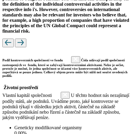
the definition of the individual controversial activities in the
respective info i's. However, controversies on international
standards may also be relevant for investors who believe that,
for example, a high proportion of companies that have violated
the principles of the UN Global Compact could represent a
financial risk.
Podíl kontroverzních společností ve fondu
Čísla udávají podíl společností
zastoupených ve fondu, které se zabývají kontroverzními aktivitami. Nelze je sečíst,
protože je možné, že jedna společnost se účastní více kontroverzních aktivit, ale
započítává se pouze jednou. Celkový objem proto může být nižší než součet uvedených
podílů.
Životní prostředí
Vlastní kapitál společnosti
U těchto hodnot nás nezajímají
podíly států, ale podniků. Uvádíme proto, jaké kontroverze se
podniků týkají v důsledku jejich aktivit, částečně na základě
způsobu podnikání nebo řízení a částečně na základě způsobu,
jakým vydělávají peníze.
Geneticky modifikované organismy
0.00%