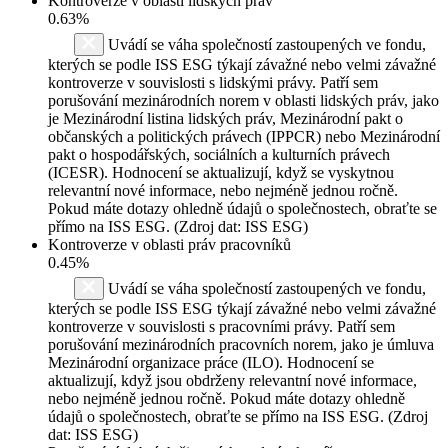
Kontroverze v oblasti lidských práv
0.63%
Uvádí se váha společností zastoupených ve fondu,
kterých se podle ISS ESG týkají závažné nebo velmi závažné
kontroverze v souvislosti s lidskými právy. Patří sem
porušování mezinárodních norem v oblasti lidských práv, jako
je Mezinárodní listina lidských práv, Mezinárodní pakt o
občanských a politických právech (IPPCR) nebo Mezinárodní
pakt o hospodářských, sociálních a kulturních právech
(ICESR). Hodnocení se aktualizují, když se vyskytnou
relevantní nové informace, nebo nejméně jednou ročně.
Pokud máte dotazy ohledně údajů o společnostech, obraťte se
přímo na ISS ESG. (Zdroj dat: ISS ESG)
Kontroverze v oblasti práv pracovníků
0.45%
Uvádí se váha společností zastoupených ve fondu,
kterých se podle ISS ESG týkají závažné nebo velmi závažné
kontroverze v souvislosti s pracovními právy. Patří sem
porušování mezinárodních pracovních norem, jako je úmluva
Mezinárodní organizace práce (ILO). Hodnocení se
aktualizují, když jsou obdrženy relevantní nové informace,
nebo nejméně jednou ročně. Pokud máte dotazy ohledně
údajů o společnostech, obraťte se přímo na ISS ESG. (Zdroj
dat: ISS ESG)