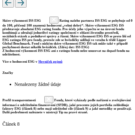
Skóre výkonnosti ISS ESG
Rating našeho partnera ISS ESG se pohybuje od 0
do 100, přičemž 100 znamená hodnocení „velmi dobrý“. Skóre výkonnosti ESG ISS
představuje absolutní ESG rating fondu. Pro účely jeho výpočtu se na úrovni fondu
kombinují a sdružují jednotlivé ratingy společností v oblasti životního prostředí,
sociálních otázek a podnikové správy a řízení. Skóre výkonnosti ESG ISS se proto liší od
ESG ratingu ISS pro fondy, protože zde se hvězdičky udělují ve vztahu k třídě Lipper
Global Benchmark. Fond s nízkým skóre výkonnosti ESG ISS tak může také v případě
pochybností dostat několik hvězdiček. (Zdroj dat: ISS ESG)
Z hodnocení výkonnosti ISS ESG ani z ratingu fondu nelze usuzovat na dopad fondu na
udržitelnost.
Více o hodnocení ESG v
Slovníček pojmů
Značky
Nenalezeny žádné údaje
Profil transparentnosti
Fondy, které vykázaly podle nařízení o zveřejňování
informací o udržitelném financování (SFDR), jaké procento jejich portfolia zohledňuje
faktory ESG (článek 8) nebo mají udržitelné cíle (článek 9) a jaké metodiky se používají.
Další podrobnosti naleznete v nástroji Tip na pravé straně.
Článek 8