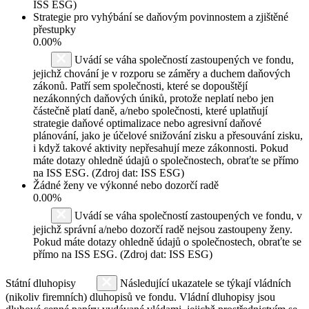
ISS ESG)
Strategie pro vyhýbání se daňovým povinnostem a zjištěné
přestupky
0.00%
Uvádí se váha společností zastoupených ve fondu,
jejichž chování je v rozporu se záměry a duchem daňových
zákonů. Patří sem společnosti, které se dopouštějí
nezákonných daňových úniků, protože neplatí nebo jen
částečně platí daně, a/nebo společnosti, které uplatňují
strategie daňové optimalizace nebo agresivní daňové
plánování, jako je účelové snižování zisku a přesouvání zisku,
i když takové aktivity nepřesahují meze zákonnosti. Pokud
máte dotazy ohledně údajů o společnostech, obraťte se přímo
na ISS ESG. (Zdroj dat: ISS ESG)
Žádné ženy ve výkonné nebo dozorčí radě
0.00%
Uvádí se váha společností zastoupených ve fondu, v
jejichž správní a/nebo dozorčí radě nejsou zastoupeny ženy.
Pokud máte dotazy ohledně údajů o společnostech, obraťte se
přímo na ISS ESG. (Zdroj dat: ISS ESG)
Státní dluhopisy
Následující ukazatele se týkají vládních
(nikoliv firemních) dluhopisů ve fondu. Vládní dluhopisy jsou