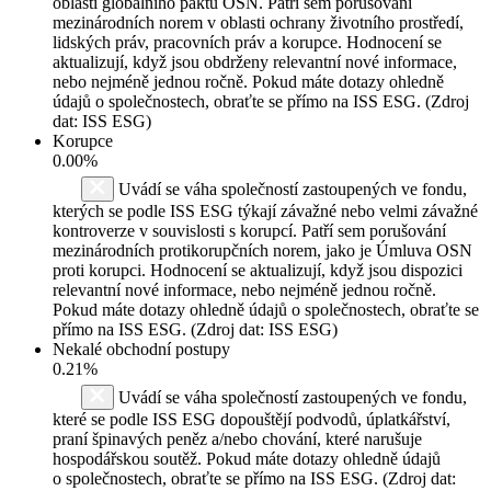
oblastí globálního paktu OSN. Patří sem porušování
mezinárodních norem v oblasti ochrany životního prostředí,
lidských práv, pracovních práv a korupce. Hodnocení se
aktualizují, když jsou obdrženy relevantní nové informace,
nebo nejméně jednou ročně. Pokud máte dotazy ohledně
údajů o společnostech, obraťte se přímo na ISS ESG. (Zdroj
dat: ISS ESG)
Korupce
0.00%
Uvádí se váha společností zastoupených ve fondu,
kterých se podle ISS ESG týkají závažné nebo velmi závažné
kontroverze v souvislosti s korupcí. Patří sem porušování
mezinárodních protikorupčních norem, jako je Úmluva OSN
proti korupci. Hodnocení se aktualizují, když jsou dispozici
relevantní nové informace, nebo nejméně jednou ročně.
Pokud máte dotazy ohledně údajů o společnostech, obraťte se
přímo na ISS ESG. (Zdroj dat: ISS ESG)
Nekalé obchodní postupy
0.21%
Uvádí se váha společností zastoupených ve fondu,
které se podle ISS ESG dopouštějí podvodů, úplatkářství,
praní špinavých peněz a/nebo chování, které narušuje
hospodářskou soutěž. Pokud máte dotazy ohledně údajů
o společnostech, obraťte se přímo na ISS ESG. (Zdroj dat: