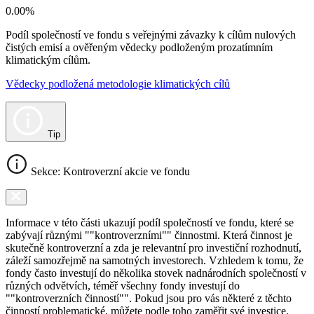
0.00%
Podíl společností ve fondu s veřejnými závazky k cílům nulových
čistých emisí a ověřeným vědecky podloženým prozatímním
klimatickým cílům.
Vědecky podložená metodologie klimatických cílů
Tip
Sekce: Kontroverzní akcie ve fondu
Informace v této části ukazují podíl společností ve fondu, které se
zabývají různými ""kontroverzními"" činnostmi. Která činnost je
skutečně kontroverzní a zda je relevantní pro investiční rozhodnutí,
záleží samozřejmě na samotných investorech. Vzhledem k tomu, že
fondy často investují do několika stovek nadnárodních společností v
různých odvětvích, téměř všechny fondy investují do
""kontroverzních činností"". Pokud jsou pro vás některé z těchto
činností problematické, můžete podle toho zaměřit své investice.