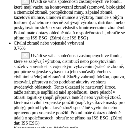
Uvádí se váha společností zastoupených ve fondu,
které mají vazbu na kontroverzní zbraně (atomové, biologické
a chemické zbraně, protipěchotní miny, zápalné zbraně,
kazetová munice, uranová munice a výzbroj, munice s bílým
fosforem) a/nebo se obecně zabývají výrobou, distribucí nebo
poskytováním služeb v souvislosti s kontroverzními zbraněmi.
Pokud máte dotazy ohledně údajů o společnostech, obraťte se
přímo na ISS ESG. (Zdroj dat: ISS ESG)
Civilní zbraně nebo vojenské vybavení
0.76%
Uvádí se váha společností zastoupených ve fondu,
které se zabývají výrobou, distribucí nebo poskytováním
služeb v souvislosti s vojenským vybavením (válečné zbraně,
podpůrné vojenské vybavení a jeho součásti) a/nebo s
civilními střelnými zbraněmi. Služby zahrnují údržbu, opravu,
testování, přepravu nebo podobné aktivity ve shora
uvedených oblastech. Tento ukazatel je nastavený široce,
takže zahrnuje například také společnosti, které působí v
oblasti logistiky (např. přeprava tanků) nebo vyrábějí zboží,
které má civilní i vojenské použití (např. kyslíkové masky pro
piloty), pokud bylo takové zboží speciálně vyvinuto nebo
upraveno pro vojenské použití. Pokud máte dotazy ohledně
údajů o společnostech, obraťte se přímo na ISS ESG. (Zdroj
dat: ISS ESG)