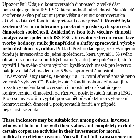
Upozornění: Údaje o kontroverzních činnostech z velké části
poskytuje agentura ISS ESG, která hodnotí udržitelnost. Na základě
spotřebitelského průzkumu jsme většinu definic kontroverzních
aktivit v databázi fondů interpretovali co nejpřísněji.
Rovněž byla
zvolena 0 % míra tolerance pro obrat v příslušných sporných
činnostech společnosti. Zohledněny jsou tedy všechny činnosti
analyzované společností ISS ESG. V úvahu se berou různé fáze
tvorby hodnoty, může jít například o služby zpracování, výroby
nebo distribuce výrobků.
Příklad: Předpokládejme, že 5 % objemu
fondu je investováno do jedné společnosti, která vytváří 1 % svého
obratu distribucí alkoholických nápojů, a do jiné společnosti, která
vytváří 1 % svého obratu výrobou kyslíkových masek pro letectvo,
pak je v databázi uvedeno po 5 % za spornými činnostmi
""Návykové látky (tabák, alkohol)"" a ""Civilní střelné zbraně nebo
vojenské vybavení"". Poskytovatelé fondů mohou definovat jiný
rozsah vyloučení kontroverzních činností nebo získat údaje o
kontroverzních činnostech od různých poskytovatelů ratingu ESG.
Proto se investorům vyplatí porozumět přesné definici vyloučení
kontroverzních činností u poskytovatelů fondů a v případě
nejasností se zeptat.
These indicators may be suitable for, among others, investors
who want to be in line with their values and completely exclude
certain corporate activities in their investment for moral,
political or religious reasons. You will find full transparency on