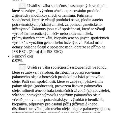
Uvádí se váha společností zastoupených ve fondu,
které se zabývají výrobou a/nebo zpracováním produktů
z geneticky modifikovaných organismů. Patří sem
společnosti, které se věnují produkci osiva, plodin a/nebo
potravinářských přídatných látek za pomoci genetického
inženýrství. Zahrnuty jsou také společnosti, které se věnují
výrobě farmaceutických léčiv nebo aktivních látek,
průmyslových chemikálií, biopaliv a/nebo jiných spotřebních
výrobků s využitím genetického inženýrství. Pokud máte
dotazy ohledně údajů o společnostech, obraťte se přímo na
ISS ESG. (Zdroj dat: ISS ESG)
Palmový olej
0.93%
Uvádí se váha společností zastoupených ve fondu,
které se zabývají výrobou, distribucí nebo zpracováním
palmového oleje a hotových produktů na bázi palmového
oleje. Patří sem společnosti, které se zabývají pěstováním
palmy olejné (producenti), provozem lisoven palmového
oleje, rafinérií a/nebo frakcionizačních závodů (zpracovatelé),
výrobou hotových výrobků s využitím palmového oleje
včetně potravin a nepotravinářských výrobků (chemikálie,
biopaliva, přípravky pro osobní péči) (uživatelé) nebo
distribucí surového palmového oleje, oleje z palmových jader,