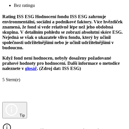
Bez ratingu
Rating ISS ESG
Hodnocení fondu ISS ESG zahrnuje
environmentální, sociální a podnikové faktory. Více hvězdiček
znamená, že fond si vede relativně lépe než jeho obdobná
skupina. V detailním pohledu se zobrazí absolutní skóre ESG.
Nejedná se však o ukazatele vlivu fondu, který by učinil
společnosti udržitelnějšími nebo je učinil udržitelnějšími v
budoucnu.
Když fond není hodnocen, nebyly dosaženy požadované
prahové hodnoty pro hodnocení. Další informace o metodice
naleznete v
glosář
. (Zdroj dat: ISS ESG)
5 Stern(e)
Tip