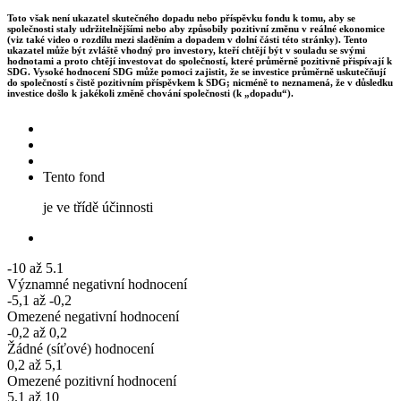
Toto však není ukazatel skutečného dopadu nebo příspěvku fondu k tomu, aby se
společnosti staly udržitelnějšími nebo aby způsobily pozitivní změnu v reálné ekonomice
(viz také video o rozdílu mezi sladěním a dopadem v dolní části této stránky). Tento
ukazatel může být zvláště vhodný pro investory, kteří chtějí být v souladu se svými
hodnotami a proto chtějí investovat do společností, které průměrně pozitivně přispívají k
SDG. Vysoké hodnocení SDG může pomoci zajistit, že se investice průměrně uskutečňují
do společností s čistě pozitivním příspěvkem k SDG; nicméně to neznamená, že v důsledku
investice došlo k jakékoli změně chování společnosti (k „dopadu“).
Tento fond
je ve třídě účinnosti
-10 až 5.1
Významné negativní hodnocení
-5,1 až -0,2
Omezené negativní hodnocení
-0,2 až 0,2
Žádné (síťové) hodnocení
0,2 až 5,1
Omezené pozitivní hodnocení
5.1 až 10