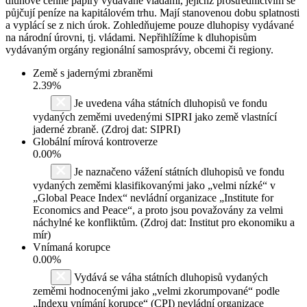
dluhové cenné papíry vydávané vládami, jejichž prostřednictvím se
půjčují peníze na kapitálovém trhu. Mají stanovenou dobu splatnosti
a vyplácí se z nich úrok. Zohledňujeme pouze dluhopisy vydávané
na národní úrovni, tj. vládami. Nepřihlížíme k dluhopisům
vydávaným orgány regionální samosprávy, obcemi či regiony.
Země s jadernými zbraněmi
2.39%
Je uvedena váha státních dluhopisů ve fondu
vydaných zeměmi uvedenými SIPRI jako země vlastnící
jaderné zbraně. (Zdroj dat: SIPRI)
Globální mírová kontroverze
0.00%
Je naznačeno vážení státních dluhopisů ve fondu
vydaných zeměmi klasifikovanými jako „velmi nízké“ v
„Global Peace Index“ nevládní organizace „Institute for
Economics and Peace“, a proto jsou považovány za velmi
náchylné ke konfliktům. (Zdroj dat: Institut pro ekonomiku a
mír)
Vnímaná korupce
0.00%
Vydává se váha státních dluhopisů vydaných
zeměmi hodnocenými jako „velmi zkorumpované“ podle
„Indexu vnímání korupce“ (CPI) nevládní organizace