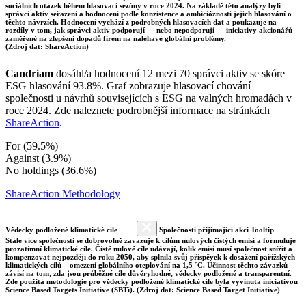
sociálních otázek během hlasovací sezóny v roce 2024. Na základě této analýzy byli
správci aktiv seřazeni a hodnoceni podle konzistence a ambicióznosti jejich hlasování o
těchto návrzích. Hodnocení vychází z podrobných hlasovacích dat a poukazuje na
rozdíly v tom, jak správci aktiv podporují — nebo nepodporují — iniciativy akcionářů
zaměřené na zlepšení dopadů firem na naléhavé globální problémy.
(Zdroj dat: ShareAction)
Candriam
dosáhl/a hodnocení 12 mezi 70 správci aktiv se skóre
ESG hlasování 93.8%. Graf zobrazuje hlasovací chování
společnosti u návrhů souvisejících s ESG na valných hromadách v
roce 2024. Zde naleznete podrobnější informace na stránkách
ShareAction
.
For (59.5%)
Against (3.9%)
No holdings (36.6%)
ShareAction Methodology
Vědecky podložené klimatické cíle
Společnosti přijímající akci Tooltip
Stále více společností se dobrovolně zavazuje k cílům nulových čistých emisí a formuluje
prozatímní klimatické cíle. Čisté nulové cíle udávají, kolik emisí musí společnost snížit a
kompenzovat nejpozději do roku 2050, aby splnila svůj příspěvek k dosažení pařížských
klimatických cílů – omezení globálního oteplování na 1,5 °C. Účinnost těchto závazků
závisí na tom, zda jsou průběžné cíle důvěryhodné, vědecky podložené a transparentní.
Zde použitá metodologie pro vědecky podložené klimatické cíle byla vyvinuta iniciativou
Science Based Targets Initiative (SBTi). (Zdroj dat: Science Based Target Initiative)