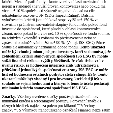
kritérií. Mezi ně patří fondy s kontroverzí v oblasti mezinárodních
norem a standardů (nejvyšší úroveň kontroverze) nebo pokud má
více než 10 % společností výrazně negativní dopad na cíle
udržitelného rozvoje OSN (SDG Impact Rating). Dalšími
vylučovacími kritérii jsou uhlíková stopa vyšší než 150 % ve
srovnání s průměrem srovnatelné skupiny fondu nebo pokud fond
investuje do společností, které působí v oblasti kontroverzních
zbraní, nebo pokud je u více než 10 % společností ve fondu souhlas
na schůzích akcionářů s volbami do představenstva nebo se
zprávami o odměňování nižší než 90 %. (Zdroj: ISS ESG) Prime
Status ale automaticky neznamená dopad fondu.
Tento ukazatel
může být vhodný mimo jiné pro investory, kteří se domnívají, že
zohlednění kritérií stanovených společností ISS ESG by mohlo
snížit finanční riziko a zvýšit příležitosti. Je však třeba vzít v
úvahu riziko, že hodnocení integrace rizik udržitelnosti a
příležitostí jednotlivých společností ze strany ISS ESG se může
lišit od hodnocení ostatních poskytovatelů ratingu ESG. Tento
ukazatel může být vhodný i pro investory, kteří chtějí být v
souladu se svými hodnotami a kterým k tomuto účelu postačují
minimální kritéria stanovená společností ISS ESG.
Značky
: Všechny uvedené značky používají různé definice,
minimální kritéria a screeningové postupy. Porovnání značek z
různých hledisek najdete za polem pro kliknutí ""Všechny
značky"". S výjimkou francouzského označení Finansol nelze zatím