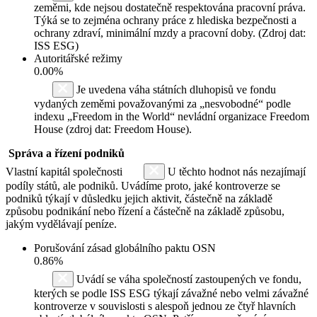
zeměmi, kde nejsou dostatečně respektována pracovní práva.
Týká se to zejména ochrany práce z hlediska bezpečnosti a
ochrany zdraví, minimální mzdy a pracovní doby. (Zdroj dat:
ISS ESG)
Autoritářské režimy
0.00%
Je uvedena váha státních dluhopisů ve fondu
vydaných zeměmi považovanými za „nesvobodné“ podle
indexu „Freedom in the World“ nevládní organizace Freedom
House (zdroj dat: Freedom House).
Správa a řízení podniků
Vlastní kapitál společnosti
U těchto hodnot nás nezajímají
podíly států, ale podniků. Uvádíme proto, jaké kontroverze se
podniků týkají v důsledku jejich aktivit, částečně na základě
způsobu podnikání nebo řízení a částečně na základě způsobu,
jakým vydělávají peníze.
Porušování zásad globálního paktu OSN
0.86%
Uvádí se váha společností zastoupených ve fondu,
kterých se podle ISS ESG týkají závažné nebo velmi závažné
kontroverze v souvislosti s alespoň jednou ze čtyř hlavních