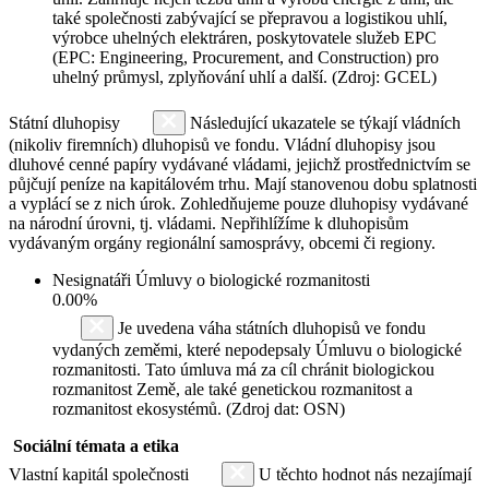
také společnosti zabývající se přepravou a logistikou uhlí,
výrobce uhelných elektráren, poskytovatele služeb EPC
(EPC: Engineering, Procurement, and Construction) pro
uhelný průmysl, zplyňování uhlí a další. (Zdroj: GCEL)
Státní dluhopisy
Následující ukazatele se týkají vládních
(nikoliv firemních) dluhopisů ve fondu. Vládní dluhopisy jsou
dluhové cenné papíry vydávané vládami, jejichž prostřednictvím se
půjčují peníze na kapitálovém trhu. Mají stanovenou dobu splatnosti
a vyplácí se z nich úrok. Zohledňujeme pouze dluhopisy vydávané
na národní úrovni, tj. vládami. Nepřihlížíme k dluhopisům
vydávaným orgány regionální samosprávy, obcemi či regiony.
Nesignatáři Úmluvy o biologické rozmanitosti
0.00%
Je uvedena váha státních dluhopisů ve fondu
vydaných zeměmi, které nepodepsaly Úmluvu o biologické
rozmanitosti. Tato úmluva má za cíl chránit biologickou
rozmanitost Země, ale také genetickou rozmanitost a
rozmanitost ekosystémů. (Zdroj dat: OSN)
Sociální témata a etika
Vlastní kapitál společnosti
U těchto hodnot nás nezajímají