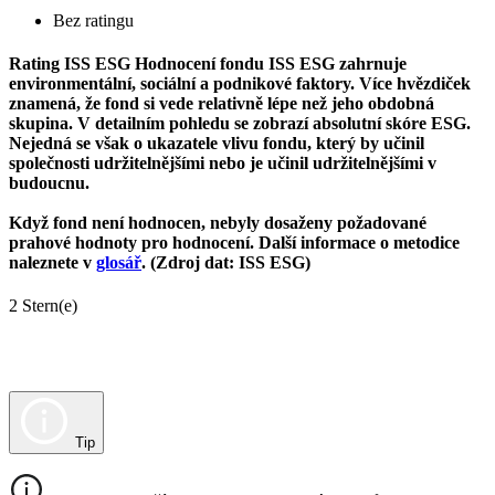
Bez ratingu
Rating ISS ESG
Hodnocení fondu ISS ESG zahrnuje
environmentální, sociální a podnikové faktory. Více hvězdiček
znamená, že fond si vede relativně lépe než jeho obdobná
skupina. V detailním pohledu se zobrazí absolutní skóre ESG.
Nejedná se však o ukazatele vlivu fondu, který by učinil
společnosti udržitelnějšími nebo je učinil udržitelnějšími v
budoucnu.
Když fond není hodnocen, nebyly dosaženy požadované
prahové hodnoty pro hodnocení. Další informace o metodice
naleznete v
glosář
. (Zdroj dat: ISS ESG)
2 Stern(e)
Tip