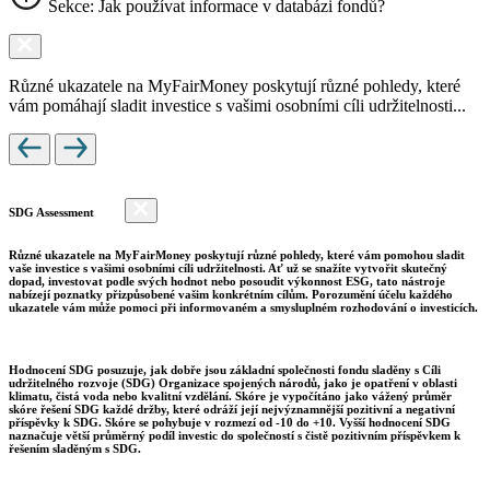
Sekce: Jak používat informace v databázi fondů?
Různé ukazatele na MyFairMoney poskytují různé pohledy, které
vám pomáhají sladit investice s vašimi osobními cíli udržitelnosti...
SDG Assessment
Různé ukazatele na MyFairMoney poskytují různé pohledy, které vám pomohou sladit
vaše investice s vašimi osobními cíli udržitelnosti. Ať už se snažíte vytvořit skutečný
dopad, investovat podle svých hodnot nebo posoudit výkonnost ESG, tato nástroje
nabízejí poznatky přizpůsobené vašim konkrétním cílům. Porozumění účelu každého
ukazatele vám může pomoci při informovaném a smysluplném rozhodování o investicích.
Hodnocení SDG posuzuje, jak dobře jsou základní společnosti fondu sladěny s Cíli
udržitelného rozvoje (SDG) Organizace spojených národů, jako je opatření v oblasti
klimatu, čistá voda nebo kvalitní vzdělání. Skóre je vypočítáno jako vážený průměr
skóre řešení SDG každé držby, které odráží její nejvýznamnější pozitivní a negativní
příspěvky k SDG. Skóre se pohybuje v rozmezí od -10 do +10. Vyšší hodnocení SDG
naznačuje větší průměrný podíl investic do společností s čistě pozitivním příspěvkem k
řešením sladěným s SDG.