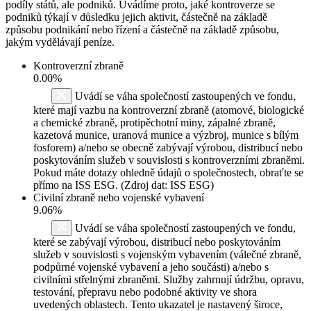
podíly států, ale podniků. Uvádíme proto, jaké kontroverze se
podniků týkají v důsledku jejich aktivit, částečně na základě
způsobu podnikání nebo řízení a částečně na základě způsobu,
jakým vydělávají peníze.
Kontroverzní zbraně
0.00%
Uvádí se váha společností zastoupených ve fondu,
které mají vazbu na kontroverzní zbraně (atomové, biologické
a chemické zbraně, protipěchotní miny, zápalné zbraně,
kazetová munice, uranová munice a výzbroj, munice s bílým
fosforem) a/nebo se obecně zabývají výrobou, distribucí nebo
poskytováním služeb v souvislosti s kontroverzními zbraněmi.
Pokud máte dotazy ohledně údajů o společnostech, obraťte se
přímo na ISS ESG. (Zdroj dat: ISS ESG)
Civilní zbraně nebo vojenské vybavení
9.06%
Uvádí se váha společností zastoupených ve fondu,
které se zabývají výrobou, distribucí nebo poskytováním
služeb v souvislosti s vojenským vybavením (válečné zbraně,
podpůrné vojenské vybavení a jeho součásti) a/nebo s
civilními střelnými zbraněmi. Služby zahrnují údržbu, opravu,
testování, přepravu nebo podobné aktivity ve shora
uvedených oblastech. Tento ukazatel je nastavený široce,