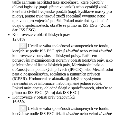
takže zahrnuje například také společnosti, které působí v
oblasti logistiky (např. přeprava tanků) nebo vyrábějí zboží,
které má civilní i vojenské použití (např. kyslíkové masky pro
piloty), pokud bylo takové zboží speciálně vyvinuto nebo
upraveno pro vojenské použití. Pokud máte dotazy ohledně
údajů o společnostech, obraťte se přímo na ISS ESG. (Zdroj
dat: ISS ESG)
Kontroverze v oblasti lidských práv
12.01%
Uvádí se váha společností zastoupených ve fondu,
kterých se podle ISS ESG týkají závažné nebo velmi závažné
kontroverze v souvislosti s lidskými právy. Patří sem
porušování mezinárodních norem v oblasti lidských práv, jako
je Mezinárodní listina lidských práv, Mezinárodní pakt o
občanských a politických právech (IPPCR) nebo Mezinárodní
pakt o hospodářských, sociálních a kulturních právech
(ICESR). Hodnocení se aktualizují, když se vyskytnou
relevantní nové informace, nebo nejméně jednou ročně.
Pokud máte dotazy ohledně údajů o společnostech, obraťte se
přímo na ISS ESG. (Zdroj dat: ISS ESG)
Kontroverze v oblasti práv pracovníků
16.65%
Uvádí se váha společností zastoupených ve fondu,
kterých se podle ISS ESG týkají závažné nebo velmi závažné