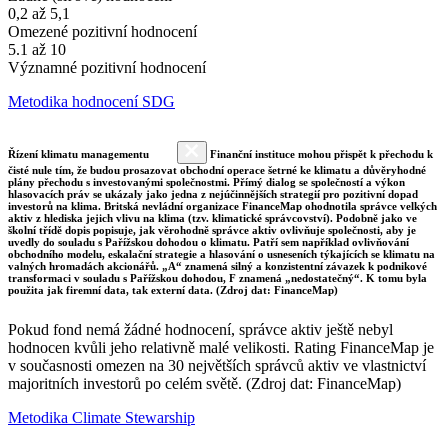
0,2 až 5,1
Omezené pozitivní hodnocení
5.1 až 10
Významné pozitivní hodnocení
Metodika hodnocení SDG
Řízení klimatu managementu
Finanční instituce mohou přispět k přechodu k
čisté nule tím, že budou prosazovat obchodní operace šetrné ke klimatu a důvěryhodné
plány přechodu s investovanými společnostmi. Přímý dialog se společností a výkon
hlasovacích práv se ukázaly jako jedna z nejúčinnějších strategií pro pozitivní dopad
investorů na klima. Britská nevládní organizace FinanceMap ohodnotila správce velkých
aktiv z hlediska jejich vlivu na klima (tzv. klimatické správcovství). Podobně jako ve
školní třídě dopis popisuje, jak věrohodně správce aktiv ovlivňuje společnosti, aby je
uvedly do souladu s Pařížskou dohodou o klimatu. Patří sem například ovlivňování
obchodního modelu, eskalační strategie a hlasování o usneseních týkajících se klimatu na
valných hromadách akcionářů. „A“ znamená silný a konzistentní závazek k podnikové
transformaci v souladu s Pařížskou dohodou, F znamená „nedostatečný“. K tomu byla
použita jak firemní data, tak externí data. (Zdroj dat: FinanceMap)
Pokud fond nemá žádné hodnocení, správce aktiv ještě nebyl
hodnocen kvůli jeho relativně malé velikosti. Rating FinanceMap je
v současnosti omezen na 30 největších správců aktiv ve vlastnictví
majoritních investorů po celém světě. (Zdroj dat: FinanceMap)
Metodika Climate Stewarship