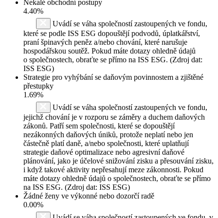
Nekalé obchodní postupy
4.40%
Uvádí se váha společností zastoupených ve fondu,
které se podle ISS ESG dopouštějí podvodů, úplatkářství,
praní špinavých peněz a/nebo chování, které narušuje
hospodářskou soutěž. Pokud máte dotazy ohledně údajů
o společnostech, obraťte se přímo na ISS ESG. (Zdroj dat:
ISS ESG)
Strategie pro vyhýbání se daňovým povinnostem a zjištěné
přestupky
1.69%
Uvádí se váha společností zastoupených ve fondu,
jejichž chování je v rozporu se záměry a duchem daňových
zákonů. Patří sem společnosti, které se dopouštějí
nezákonných daňových úniků, protože neplatí nebo jen
částečně platí daně, a/nebo společnosti, které uplatňují
strategie daňové optimalizace nebo agresivní daňové
plánování, jako je účelové snižování zisku a přesouvání zisku,
i když takové aktivity nepřesahují meze zákonnosti. Pokud
máte dotazy ohledně údajů o společnostech, obraťte se přímo
na ISS ESG. (Zdroj dat: ISS ESG)
Žádné ženy ve výkonné nebo dozorčí radě
0.00%
Uvádí se váha společností zastoupených ve fondu, v