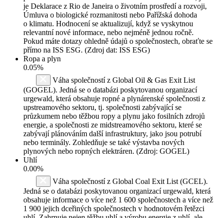
je Deklarace z Rio de Janeira o životním prostředí a rozvoji,
Úmluva o biologické rozmanitosti nebo Pařížská dohoda
o klimatu. Hodnocení se aktualizují, když se vyskytnou
relevantní nové informace, nebo nejméně jednou ročně.
Pokud máte dotazy ohledně údajů o společnostech, obraťte se
přímo na ISS ESG. (Zdroj dat: ISS ESG)
Ropa a plyn
0.05%
Váha společností z Global Oil & Gas Exit List
(GOGEL). Jedná se o databázi poskytovanou organizací
urgewald, která obsahuje ropné a plynárenské společnosti z
upstreamového sektoru, tj. společnosti zabývající se
průzkumem nebo těžbou ropy a plynu jako fosilních zdrojů
energie, a společnosti ze midstreamového sektoru, které se
zabývají plánováním další infrastruktury, jako jsou potrubí
nebo terminály. Zohledňuje se také výstavba nových
plynových nebo ropných elektráren. (Zdroj: GOGEL)
Uhlí
0.00%
Váha společností z Global Coal Exit List (GCEL).
Jedná se o databázi poskytovanou organizací urgewald, která
obsahuje informace o více než 1 600 společnostech a více než
1 900 jejich dceřiných společnostech v hodnotovém řetězci
uhlí. Zahrnuje nejen těžbu uhlí a výrobu energie z uhlí, ale