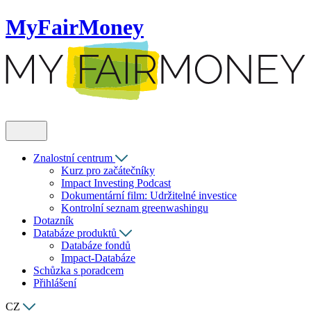
MyFairMoney
Znalostní centrum
Kurz pro začátečníky
Impact Investing Podcast
Dokumentární film: Udržitelné investice
Kontrolní seznam greenwashingu
Dotazník
Databáze produktů
Databáze fondů
Impact-Databáze
Schůzka s poradcem
Přihlášení
CZ