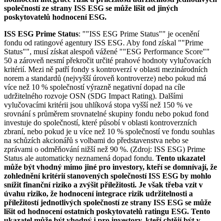
společností ze strany ISS ESG se může lišit od jiných
poskytovatelů hodnocení ESG.
ISS ESG Prime Status
: ""ISS ESG Prime Status"" je ocenění
fondu od ratingové agentury ISS ESG. Aby fond získal ""Prime
Status"", musí získat alespoň vážené ""ESG Performance Score""
50 a zároveň nesmí překročit určité prahové hodnoty vylučovacích
kritérií. Mezi ně patří fondy s kontroverzí v oblasti mezinárodních
norem a standardů (nejvyšší úroveň kontroverze) nebo pokud má
více než 10 % společností výrazně negativní dopad na cíle
udržitelného rozvoje OSN (SDG Impact Rating). Dalšími
vylučovacími kritérii jsou uhlíková stopa vyšší než 150 % ve
srovnání s průměrem srovnatelné skupiny fondu nebo pokud fond
investuje do společností, které působí v oblasti kontroverzních
zbraní, nebo pokud je u více než 10 % společností ve fondu souhlas
na schůzích akcionářů s volbami do představenstva nebo se
zprávami o odměňování nižší než 90 %. (Zdroj: ISS ESG) Prime
Status ale automaticky neznamená dopad fondu.
Tento ukazatel
může být vhodný mimo jiné pro investory, kteří se domnívají, že
zohlednění kritérií stanovených společností ISS ESG by mohlo
snížit finanční riziko a zvýšit příležitosti. Je však třeba vzít v
úvahu riziko, že hodnocení integrace rizik udržitelnosti a
příležitostí jednotlivých společností ze strany ISS ESG se může
lišit od hodnocení ostatních poskytovatelů ratingu ESG. Tento
ukazatel může být vhodný i pro investory, kteří chtějí být v