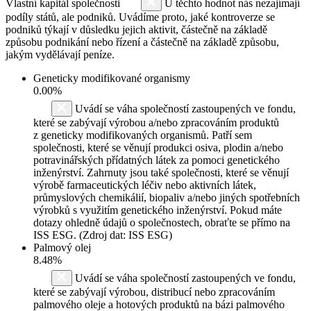
Vlastní kapitál společnosti
U těchto hodnot nás nezajímají
podíly států, ale podniků. Uvádíme proto, jaké kontroverze se
podniků týkají v důsledku jejich aktivit, částečně na základě
způsobu podnikání nebo řízení a částečně na základě způsobu,
jakým vydělávají peníze.
Geneticky modifikované organismy
0.00%
Uvádí se váha společností zastoupených ve fondu,
které se zabývají výrobou a/nebo zpracováním produktů
z geneticky modifikovaných organismů. Patří sem
společnosti, které se věnují produkci osiva, plodin a/nebo
potravinářských přídatných látek za pomoci genetického
inženýrství. Zahrnuty jsou také společnosti, které se věnují
výrobě farmaceutických léčiv nebo aktivních látek,
průmyslových chemikálií, biopaliv a/nebo jiných spotřebních
výrobků s využitím genetického inženýrství. Pokud máte
dotazy ohledně údajů o společnostech, obraťte se přímo na
ISS ESG. (Zdroj dat: ISS ESG)
Palmový olej
8.48%
Uvádí se váha společností zastoupených ve fondu,
které se zabývají výrobou, distribucí nebo zpracováním
palmového oleje a hotových produktů na bázi palmového