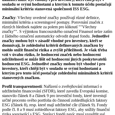
souladu se svými hodnotami a kterým k tomuto účelu postačují
minimální kritéria stanovená společností ISS ESG.
Značky
: Všechny uvedené značky používají různé definice,
minimální kritéria a screeningové postupy. Porovnání značek z
různých hledisek najdete za polem pro kliknutí ""Všechny
značky"". S výjimkou francouzského označení Finansol nelze zatím
z žádného označení automaticky odvodit dopad fondu.
Jednotlivé
značky mohou být v zásadě vhodné pro investory, kteří se
domnívají, že zohlednění kritérií definovaných značkou by
mohlo snížit finanční rizika a zvýšit příležitosti. Je však třeba
vzít v úvahu riziko, že hodnocení značek nebo hodnocení
udržitelnosti se může lišit od hodnocení jiných poskytovatelů
hodnocení ESG. Jednotlivé značky mohou být vhodné i pro
investory, kteří chtějí být v souladu se svými hodnotami a
kterým pro tento účel postačuje zohlednění minimálních kritérií
stanovených značkou.
Profil transparentnosti
: Nařízení o zveřejňování informací o
udržitelném financování (SFDR), které zavedla Evropská komise,
stanovilo článek 8 a článek 9 pro investiční fondy, které investují
určité procento svého portfolia do činností zohledňujících faktory
ESG (článek 8), resp. které mají udržitelné cíle (článek 9). Fondy
podle čl. 8 a 9 musí zohledňovat faktory ESG, aby snížily finanční
rizika související s ESG. Správci fondů navíc musí vysvětlit své