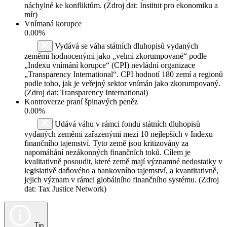
náchylné ke konfliktům. (Zdroj dat: Institut pro ekonomiku a
mír)
Vnímaná korupce
0.00%
Vydává se váha státních dluhopisů vydaných
zeměmi hodnocenými jako „velmi zkorumpované“ podle
„Indexu vnímání korupce“ (CPI) nevládní organizace
„Transparency International“. CPI hodnotí 180 zemí a regionů
podle toho, jak je veřejný sektor vnímán jako zkorumpovaný.
(Zdroj dat: Transparency International)
Kontroverze praní špinavých peněz
0.00%
Udává váhu v rámci fondu státních dluhopisů
vydaných zeměmi zařazenými mezi 10 nejlepších v Indexu
finančního tajemství. Tyto země jsou kritizovány za
napomáhání nezákonných finančních toků. Cílem je
kvalitativně posoudit, které země mají významné nedostatky v
legislativě daňového a bankovního tajemství, a kvantitativně,
jejich význam v rámci globálního finančního systému. (Zdroj
dat: Tax Justice Network)
Tip