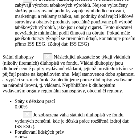
zabývají výrobou tabákových výrobků. Nejsou vyloučeny
služby poskytované podniky zapojenými do licencování,
marketingu a reklamy tabáku, ani podniky dodávající klíčové
suroviny a obalové produkty speciálně používané při výrobě
tabákových výrobků, jako jsou obaly cigaret. Tento ukazatel
nevyžaduje minimální podíl činností na obratu. Pokud máte
jakékoli dotazy týkající se firemních údajů, kontaktujte prosím
přímo ISS ESG. (Zdroj dat: ISS ESG)
Státní dluhopisy
Následující ukazatele se týkají vládních
(nikoliv firemních) dluhopisů ve fondu. Vládní dluhopisy jsou
dluhové cenné papíry vydávané vládami, jejichž prostřednictvím se
půjčují peníze na kapitálovém trhu. Mají stanovenou dobu splatnosti
a vyplácí se z nich úrok. Zohledňujeme pouze dluhopisy vydávané
na národní úrovni, tj. vládami. Nepřihlížíme k dluhopisům
vydávaným orgány regionální samosprávy, obcemi či regiony.
Státy s dětskou prací
0.00%
Je zobrazena váha státních dluhopisů ve fondu
vydaných zeměmi, kde je dětská práce rozšířená (zdroj dat:
ISS ESG).
Porušování lidských práv
0.00%