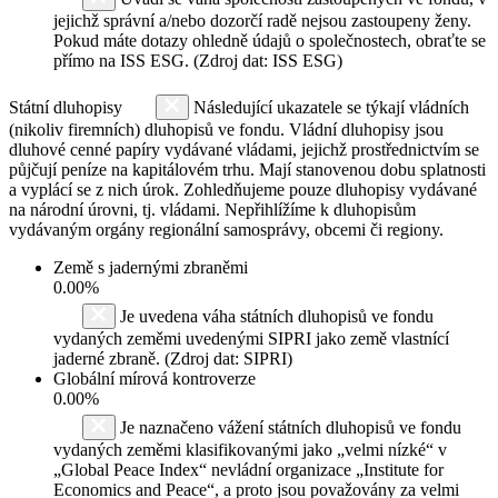
jejichž správní a/nebo dozorčí radě nejsou zastoupeny ženy.
Pokud máte dotazy ohledně údajů o společnostech, obraťte se
přímo na ISS ESG. (Zdroj dat: ISS ESG)
Státní dluhopisy
Následující ukazatele se týkají vládních
(nikoliv firemních) dluhopisů ve fondu. Vládní dluhopisy jsou
dluhové cenné papíry vydávané vládami, jejichž prostřednictvím se
půjčují peníze na kapitálovém trhu. Mají stanovenou dobu splatnosti
a vyplácí se z nich úrok. Zohledňujeme pouze dluhopisy vydávané
na národní úrovni, tj. vládami. Nepřihlížíme k dluhopisům
vydávaným orgány regionální samosprávy, obcemi či regiony.
Země s jadernými zbraněmi
0.00%
Je uvedena váha státních dluhopisů ve fondu
vydaných zeměmi uvedenými SIPRI jako země vlastnící
jaderné zbraně. (Zdroj dat: SIPRI)
Globální mírová kontroverze
0.00%
Je naznačeno vážení státních dluhopisů ve fondu
vydaných zeměmi klasifikovanými jako „velmi nízké“ v
„Global Peace Index“ nevládní organizace „Institute for
Economics and Peace“, a proto jsou považovány za velmi