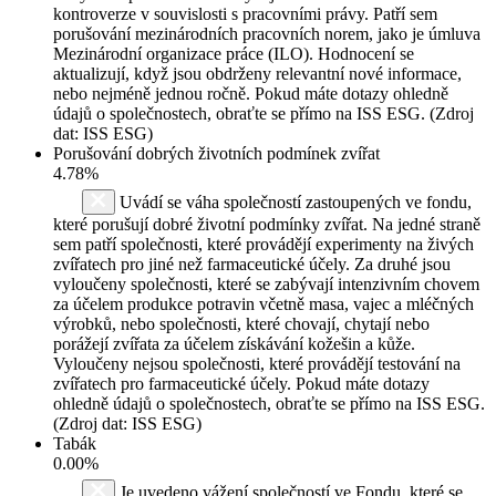
kontroverze v souvislosti s pracovními právy. Patří sem
porušování mezinárodních pracovních norem, jako je úmluva
Mezinárodní organizace práce (ILO). Hodnocení se
aktualizují, když jsou obdrženy relevantní nové informace,
nebo nejméně jednou ročně. Pokud máte dotazy ohledně
údajů o společnostech, obraťte se přímo na ISS ESG. (Zdroj
dat: ISS ESG)
Porušování dobrých životních podmínek zvířat
4.78%
Uvádí se váha společností zastoupených ve fondu,
které porušují dobré životní podmínky zvířat. Na jedné straně
sem patří společnosti, které provádějí experimenty na živých
zvířatech pro jiné než farmaceutické účely. Za druhé jsou
vyloučeny společnosti, které se zabývají intenzivním chovem
za účelem produkce potravin včetně masa, vajec a mléčných
výrobků, nebo společnosti, které chovají, chytají nebo
porážejí zvířata za účelem získávání kožešin a kůže.
Vyloučeny nejsou společnosti, které provádějí testování na
zvířatech pro farmaceutické účely. Pokud máte dotazy
ohledně údajů o společnostech, obraťte se přímo na ISS ESG.
(Zdroj dat: ISS ESG)
Tabák
0.00%
Je uvedeno vážení společností ve Fondu, které se