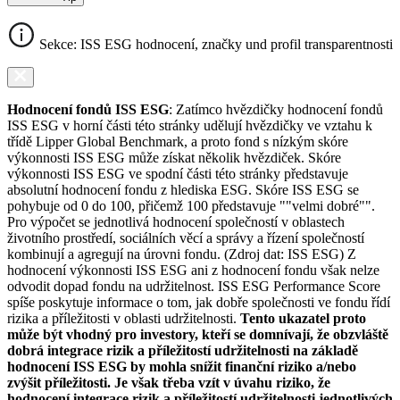
Sekce: ISS ESG hodnocení, značky und profil transparentnosti
Hodnocení fondů ISS ESG
: Zatímco hvězdičky hodnocení fondů
ISS ESG v horní části této stránky udělují hvězdičky ve vztahu k
třídě Lipper Global Benchmark, a proto fond s nízkým skóre
výkonnosti ISS ESG může získat několik hvězdiček. Skóre
výkonnosti ISS ESG ve spodní části této stránky představuje
absolutní hodnocení fondu z hlediska ESG. Skóre ISS ESG se
pohybuje od 0 do 100, přičemž 100 představuje ""velmi dobré"".
Pro výpočet se jednotlivá hodnocení společností v oblastech
životního prostředí, sociálních věcí a správy a řízení společností
kombinují a agregují na úrovni fondu. (Zdroj dat: ISS ESG) Z
hodnocení výkonnosti ISS ESG ani z hodnocení fondu však nelze
odvodit dopad fondu na udržitelnost. ISS ESG Performance Score
spíše poskytuje informace o tom, jak dobře společnosti ve fondu řídí
rizika a příležitosti v oblasti udržitelnosti.
Tento ukazatel proto
může být vhodný pro investory, kteří se domnívají, že obzvláště
dobrá integrace rizik a příležitostí udržitelnosti na základě
hodnocení ISS ESG by mohla snížit finanční riziko a/nebo
zvýšit příležitosti. Je však třeba vzít v úvahu riziko, že
hodnocení integrace rizik a příležitostí udržitelnosti jednotlivých