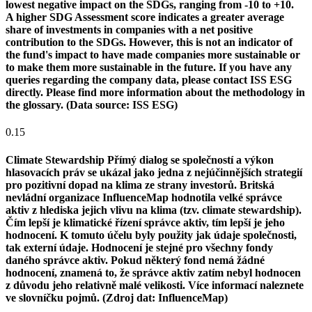
lowest negative impact on the SDGs, ranging from -10 to +10.
A higher SDG Assessment score indicates a greater average
share of investments in companies with a net positive
contribution to the SDGs. However, this is not an indicator of
the fund's impact to have made companies more sustainable or
to make them more sustainable in the future. If you have any
queries regarding the company data, please contact ISS ESG
directly. Please find more information about the methodology in
the glossary. (Data source: ISS ESG)
0.15
Climate Stewardship
Přímý dialog se společností a výkon
hlasovacích práv se ukázal jako jedna z nejúčinnějších strategií
pro pozitivní dopad na klima ze strany investorů. Britská
nevládní organizace InfluenceMap hodnotila velké správce
aktiv z hlediska jejich vlivu na klima (tzv. climate stewardship).
Čím lepší je klimatické řízení správce aktiv, tím lepší je jeho
hodnocení. K tomuto účelu byly použity jak údaje společnosti,
tak externí údaje. Hodnocení je stejné pro všechny fondy
daného správce aktiv. Pokud některý fond nemá žádné
hodnocení, znamená to, že správce aktiv zatím nebyl hodnocen
z důvodu jeho relativně malé velikosti. Více informací naleznete
ve slovníčku pojmů. (Zdroj dat: InfluenceMap)