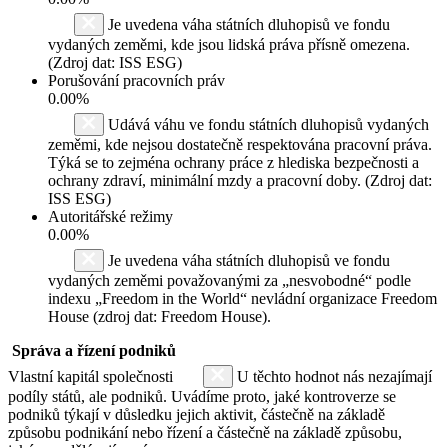
Je uvedena váha státních dluhopisů ve fondu
vydaných zeměmi, kde jsou lidská práva přísně omezena.
(Zdroj dat: ISS ESG)
Porušování pracovních práv
0.00%
Udává váhu ve fondu státních dluhopisů vydaných
zeměmi, kde nejsou dostatečně respektována pracovní práva.
Týká se to zejména ochrany práce z hlediska bezpečnosti a
ochrany zdraví, minimální mzdy a pracovní doby. (Zdroj dat:
ISS ESG)
Autoritářské režimy
0.00%
Je uvedena váha státních dluhopisů ve fondu
vydaných zeměmi považovanými za „nesvobodné“ podle
indexu „Freedom in the World“ nevládní organizace Freedom
House (zdroj dat: Freedom House).
Správa a řízení podniků
Vlastní kapitál společnosti
U těchto hodnot nás nezajímají
podíly států, ale podniků. Uvádíme proto, jaké kontroverze se
podniků týkají v důsledku jejich aktivit, částečně na základě
způsobu podnikání nebo řízení a částečně na základě způsobu,