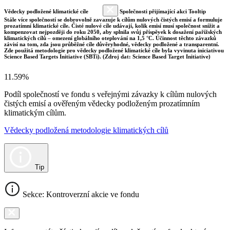
Vědecky podložené klimatické cíle
Společnosti přijímající akci Tooltip
Stále více společností se dobrovolně zavazuje k cílům nulových čistých emisí a formuluje
prozatímní klimatické cíle. Čisté nulové cíle udávají, kolik emisí musí společnost snížit a
kompenzovat nejpozději do roku 2050, aby splnila svůj příspěvek k dosažení pařížských
klimatických cílů – omezení globálního oteplování na 1,5 °C. Účinnost těchto závazků
závisí na tom, zda jsou průběžné cíle důvěryhodné, vědecky podložené a transparentní.
Zde použitá metodologie pro vědecky podložené klimatické cíle byla vyvinuta iniciativou
Science Based Targets Initiative (SBTi). (Zdroj dat: Science Based Target Initiative)
11.59%
Podíl společností ve fondu s veřejnými závazky k cílům nulových
čistých emisí a ověřeným vědecky podloženým prozatímním
klimatickým cílům.
Vědecky podložená metodologie klimatických cílů
Tip
Sekce: Kontroverzní akcie ve fondu