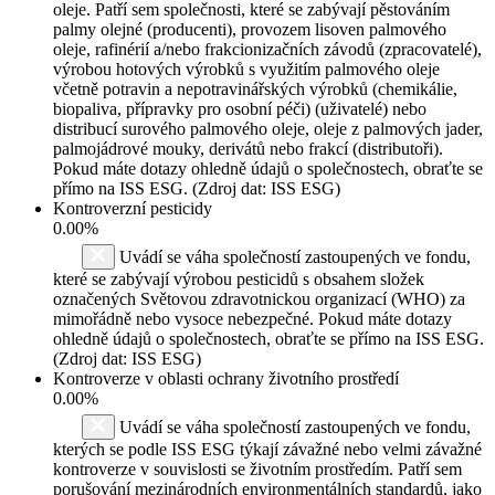
oleje. Patří sem společnosti, které se zabývají pěstováním
palmy olejné (producenti), provozem lisoven palmového
oleje, rafinérií a/nebo frakcionizačních závodů (zpracovatelé),
výrobou hotových výrobků s využitím palmového oleje
včetně potravin a nepotravinářských výrobků (chemikálie,
biopaliva, přípravky pro osobní péči) (uživatelé) nebo
distribucí surového palmového oleje, oleje z palmových jader,
palmojádrové mouky, derivátů nebo frakcí (distributoři).
Pokud máte dotazy ohledně údajů o společnostech, obraťte se
přímo na ISS ESG. (Zdroj dat: ISS ESG)
Kontroverzní pesticidy
0.00%
Uvádí se váha společností zastoupených ve fondu,
které se zabývají výrobou pesticidů s obsahem složek
označených Světovou zdravotnickou organizací (WHO) za
mimořádně nebo vysoce nebezpečné. Pokud máte dotazy
ohledně údajů o společnostech, obraťte se přímo na ISS ESG.
(Zdroj dat: ISS ESG)
Kontroverze v oblasti ochrany životního prostředí
0.00%
Uvádí se váha společností zastoupených ve fondu,
kterých se podle ISS ESG týkají závažné nebo velmi závažné
kontroverze v souvislosti se životním prostředím. Patří sem
porušování mezinárodních environmentálních standardů, jako