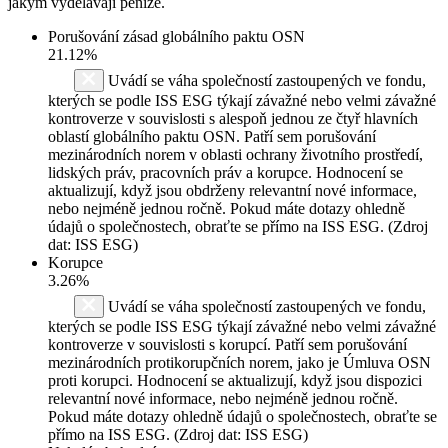
jakým vydělávají peníze.
Porušování zásad globálního paktu OSN
21.12%
Uvádí se váha společností zastoupených ve fondu,
kterých se podle ISS ESG týkají závažné nebo velmi závažné
kontroverze v souvislosti s alespoň jednou ze čtyř hlavních
oblastí globálního paktu OSN. Patří sem porušování
mezinárodních norem v oblasti ochrany životního prostředí,
lidských práv, pracovních práv a korupce. Hodnocení se
aktualizují, když jsou obdrženy relevantní nové informace,
nebo nejméně jednou ročně. Pokud máte dotazy ohledně
údajů o společnostech, obraťte se přímo na ISS ESG. (Zdroj
dat: ISS ESG)
Korupce
3.26%
Uvádí se váha společností zastoupených ve fondu,
kterých se podle ISS ESG týkají závažné nebo velmi závažné
kontroverze v souvislosti s korupcí. Patří sem porušování
mezinárodních protikorupčních norem, jako je Úmluva OSN
proti korupci. Hodnocení se aktualizují, když jsou dispozici
relevantní nové informace, nebo nejméně jednou ročně.
Pokud máte dotazy ohledně údajů o společnostech, obraťte se
přímo na ISS ESG. (Zdroj dat: ISS ESG)