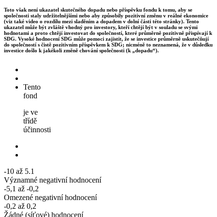
Toto však není ukazatel skutečného dopadu nebo příspěvku fondu k tomu, aby se
společnosti staly udržitelnějšími nebo aby způsobily pozitivní změnu v reálné ekonomice
(viz také video o rozdílu mezi sladěním a dopadem v dolní části této stránky). Tento
ukazatel může být zvláště vhodný pro investory, kteří chtějí být v souladu se svými
hodnotami a proto chtějí investovat do společností, které průměrně pozitivně přispívají k
SDG. Vysoké hodnocení SDG může pomoci zajistit, že se investice průměrně uskutečňují
do společností s čistě pozitivním příspěvkem k SDG; nicméně to neznamená, že v důsledku
investice došlo k jakékoli změně chování společnosti (k „dopadu“).
Tento
fond
je ve
třídě
účinnosti
-10 až 5.1
Významné negativní hodnocení
-5,1 až -0,2
Omezené negativní hodnocení
-0,2 až 0,2
Žádné (síťové) hodnocení