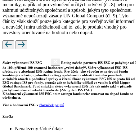
metodiky, například pro vyloučení určitých odvětví (čl. 8) nebo pro
zahrnutí udržitelných společností a způsob, jakým tyto společnosti
významně nepoškozují zásady UN Global Compact (čl. 9). Tyto
články však slouží pouze jako kategorie pro zveřejňování informací
a neuvádějí míru udržitelnosti ani to, zda je produkt vhodný pro
investory orientované na hodnotu nebo dopad.
Skóre výkonnosti ISS ESG
Rating našeho partnera ISS ESG se pohybuje od 0
do 100, přičemž 100 znamená hodnocení „velmi dobrý“. Skóre výkonnosti ESG ISS
představuje absolutní ESG rating fondu. Pro účely jeho výpočtu se na úrovni fondu
kombinují a sdružují jednotlivé ratingy společností v oblasti životního prostředí,
sociálních otázek a podnikové správy a řízení. Skóre výkonnosti ESG ISS se proto liší od
ESG ratingu ISS pro fondy, protože zde se hvězdičky udělují ve vztahu k třídě Lipper
Global Benchmark. Fond s nízkým skóre výkonnosti ESG ISS tak může také v případě
pochybností dostat několik hvězdiček. (Zdroj dat: ISS ESG)
Z hodnocení výkonnosti ISS ESG ani z ratingu fondu nelze usuzovat na dopad fondu na
udržitelnost.
Více o hodnocení ESG v
Slovníček pojmů
Značky
Nenalezeny žádné údaje