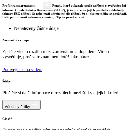
Profil transparentnosti
Fondy, které vykázaly podle nařízení o zveřejňování
informací o udržitelném financování (SFDR), jaké procento jejich portfolia zohledňuje
faktory ESG (článek 8) nebo mají udržitelné cíle (článek 9) a jaké metodiky se používají.
Další podrobnosti naleznete v nástroji Tip na pravé straně.
Nenalezeny žádné údaje
Zarovnání vs. dopad
Zjistěte více o rozdílu mezi zarovnáním a dopadem. Video
vysvětluje, proč zarovnání není totéž jako náraz.
Podívejte se na video
Štítky
Přečtěte si další informace o rozdílech mezi štítky a jejich kritérii.
Všechny štítky
Glosář