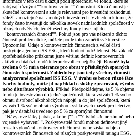
Informace v této části ukazují podíl společností ve fondu, které se
zabývají různými ""kontroverzními"" činnostmi. Která činnost je
skutečně kontroverzní a zda je relevantní pro investiční rozhodnutí,
záleží samozřejmě na samotných investorech. Vzhledem k tomu, že
fondy často investují do několika stovek nadnárodních společností v
různých odvětvích, téměř všechny fondy investují do
""kontroverzních činností"". Pokud jsou pro vás některé z těchto
činností problematické, můžete podle toho zaměřit své investice.
Upozornění: Údaje o kontroverzních činnostech z velké části
poskytuje agentura ISS ESG, která hodnotí udržitelnost. Na základě
spotřebitelského průzkumu jsme většinu definic kontroverzních
aktivit v databázi fondů interpretovali co nejpřísněji.
Rovněž byla
zvolena 0 % míra tolerance pro obrat v příslušných sporných
činnostech společnosti. Zohledněny jsou tedy všechny činnosti
analyzované společností ISS ESG. V úvahu se berou různé fáze
tvorby hodnoty, může jít například o služby zpracování, výroby
nebo distribuce výrobků.
Příklad: Předpokládejme, že 5 % objemu
fondu je investováno do jedné společnosti, která vytváří 1 % svého
obratu distribucí alkoholických nápojů, a do jiné společnosti, která
vytváří 1 % svého obratu výrobou kyslíkových masek pro letectvo,
pak je v databázi uvedeno po 5 % za spornými činnostmi
""Návykové látky (tabák, alkohol)"" a ""Civilní střelné zbraně nebo
vojenské vybavení"". Poskytovatelé fondů mohou definovat jiný
rozsah vyloučení kontroverzních činností nebo získat údaje o
kontroverzních činnostech od různých poskytovatelů ratingu ESG.