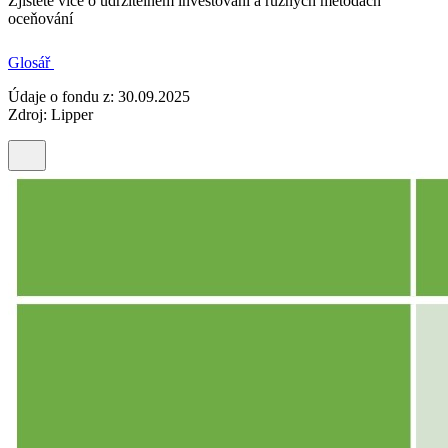
Zjistěte více o udržitelném investování a různých metodách
oceňování
Glosář
Údaje o fondu z: 30.09.2025
Zdroj: Lipper